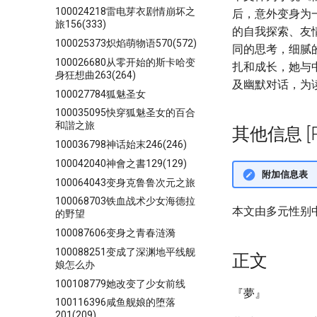
100024218雷电芽衣剧情崩坏之
后，意外变身为
旅156(333)
的自我探索、友
100025373炽焰萌物语570(572)
同的思考，细腻
100026680从零开始的斯卡哈变
扎和成长，她与
身狂想曲263(264)
及幽默对话，为
100027784狐魅圣女
100035095快穿狐魅圣女的百合
和諧之旅
其他信息 [Pro
100036798神话始末246(246)
100042040神會之書129(129)
附加信息表
100064043变身克鲁鲁次元之旅
100068703铁血战术少女海德拉
本文由多元性别
的野望
100087606变身之青春涟漪
100088251变成了深渊地平线舰
正文
娘怎么办
100108779她改变了少女前线
『夢』
100116396咸鱼舰娘的堕落
201(209)