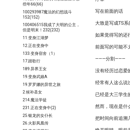
些年66(66)
写在前面的话
100293987魔法的幻想战斗
152(152)
大致是写成TS
100406515我成了大明的公主，
但是明末！232(232)
如果觉得写的还
11.变身江湖梦
12.正在变身中
前面写的可能不
133.变身宿舍（1）
———分割———
17.踏歌行
189.异界王女
没有经历过恋爱
19.变身武娘A
经常有人这么说
19.罗罗娜的异世之旅
2.候补圣女
已经是大三学生
214.魔法学徒
然而，现在是什
231.正在变身中(2)
25.银龙的女仆长
把时间向前追溯
26.火影凤凰传