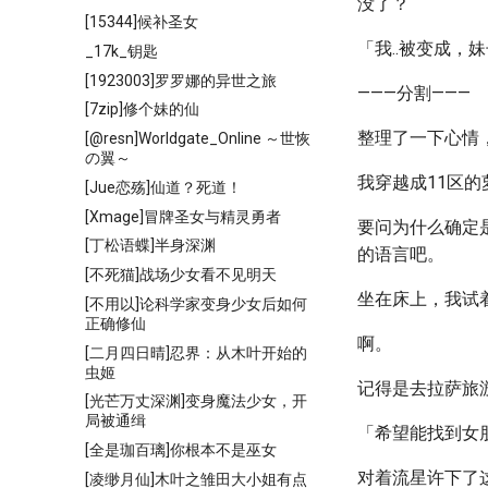
没了？
[15344]候补圣女
「我..被变成，
_17k_钥匙
[1923003]罗罗娜的异世之旅
———分割———
[7zip]修个妹的仙
整理了一下心情
[@resn]Worldgate_Online ～世恢
の翼～
我穿越成11区的
[Jue恋殇]仙道？死道！
[Xmage]冒牌圣女与精灵勇者
要问为什么确定
[丁松语蝶]半身深渊
的语言吧。
[不死猫]战场少女看不见明天
坐在床上，我试
[不用以]论科学家变身少女后如何
正确修仙
啊。
[二月四日晴]忍界：从木叶开始的
虫姬
记得是去拉萨旅
[光芒万丈深渊]变身魔法少女，开
局被通缉
「希望能找到女
[全是珈百璃]你根本不是巫女
对着流星许下了
[凌缈月仙]木叶之雏田大小姐有点