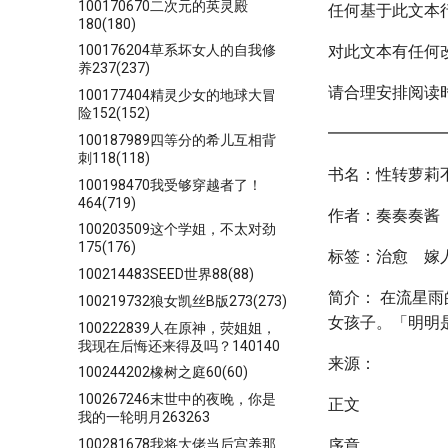
100170670二次元的英灵殿
任何基于此文本
180(180)
对此文本有任何
100176204草系坏女人的自我修
养237(237)
请合理安排阅读
100177404精灵少女的地球大冒
险152(152)
━━━━━━━
100187989四等分的希儿互相背
刺118(118)
书名：性转萝莉
100198470我受够穿越者了！
464(719)
作者：奏奏奏酱
100203509这个学姐，不太对劲
175(176)
标签：治愈 嫁
100214483SEED世界88(88)
简介： 在流星
100219732狼女凯丝B版273(273)
女孩子。「明明
100222839人在原神，荧姐姐，
我现在后悔还来得及吗？140140
来源：
100244202橡树之庭60(60)
100267246末世中的夜晚，你是
正文
我的一轮明月263263
100281678我将大佬当后宫养那
序章