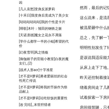
凶
然而，最后的记
[几人哀愁]变身反派萝莉
[十禾日]我变身后竟成为了美少女
这么说来，是流
[咕咕咕咕咕咕]我的个性是卡片
被流星砸中什么的
[啼歌]木叶：雏田的钢铁之躯
[天诺凛德]魔女之花永不凋落
总之，先了解一
[学什么都学一半的小鲲]希望的代
价
明明性别发生了
[幻夜雪羽]凤之情殇
是该说我适应能力
[御伽姬子的官能小教室]白夜的魔
女们_(2)
从床上走下了地
[战术人形acr]十字准星
[才不是H萝莉]勇者爱丽丝的社会
昨天还控制着接
性死亡传说
[才不是H萝莉]将我的节操作为祭
绕着房间走了几
品献上
试着探索一下房
[才不是H萝莉]论吃软饭的重要性
[改·完结]_末世狩猎者
房间很简陋，只