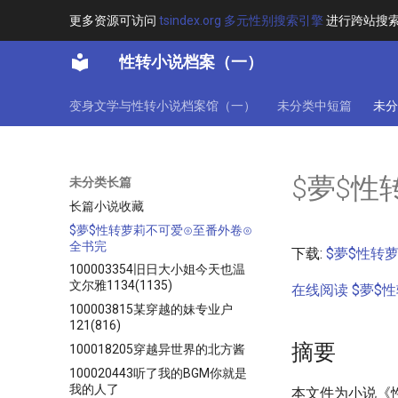
更多资源可访问
tsindex.org 多元性别搜索引擎
进行跨站搜
性转小说档案（一）
变身文学与性转小说档案馆（一）
未分类中短篇
未分
$夢$性
未分类长篇
长篇小说收藏
$夢$性转萝莉不可爱⊙至番外卷⊙
全书完
下载:
$夢$性转萝
100003354旧日大小姐今天也温
文尔雅1134(1135)
在线阅读 $夢$性
100003815某穿越的妹专业户
121(816)
摘要
100018205穿越异世界的北方酱
100020443听了我的BGM你就是
我的人了
本文件为小说《