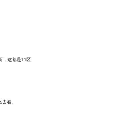
听，这都是11区
区去看。