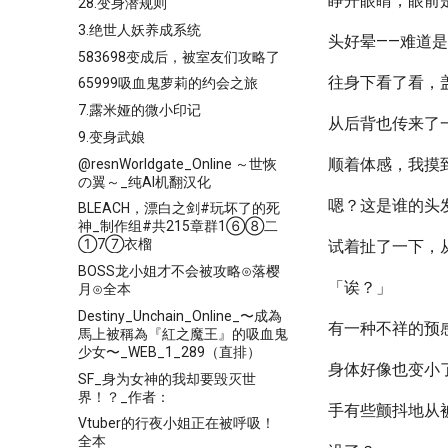
睁开眼睛，眼前
28.变身潜规则
3.绝世人妖养成系统
头好晕——难道是
583698变成后，被室友们攻略了
往身下看了看，
65999吸血鬼萝莉的约会之旅
7.露米娅的微小印记
从后背也传来了
9.变身武娘
顺着体感，我摸
@resnWorldgate_Online ～世恢
の翼～_纯AI机翻汉化
嗯？这是谁的头
BLEACH，漂白之剑#玩坏了的死
神_制作组#共215章群1⑥⑧二
①7⑦衣榴
试着扯了一下，
BOSS龙小姐才不会被攻略⊙落樱
「诶？」
月⊙全本
Destiny_Unchain_Online_〜成為
有一种不祥的预
馬上被稱為『紅之魔王』的吸血鬼
少女〜_WEB_1_289（直排）
身体好像也变小
SF_身为女神的我却要毁灭世
界！？_作者：
手有些颤抖地从
Vtuber的行夜小姐正在被呼吸！
全本