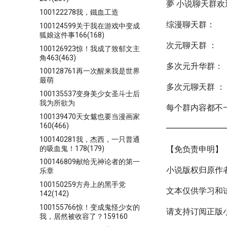
夢 小说聊天群
100122278我，鐵血工造
综漫聊天群：
100124599关于我在游戏中变成
狐娘这件事166(168)
次元聊天群 ：
100126923惊！我成了致郁文主
角463(463)
多次元升华群：
100128761再一次醒来我是世界
最萌
多次元聊天群 ：
100135537变身美少女圣斗士后
我为所欲为
每个群内容都不
100139470天女魃也要当漫画家
160(466)
━━━━━━━
100140281我，杰西，一只普通
的吸血鬼！178(179)
【免负责申明】
100146809献给无神论者的第一
小说版权归原作
乐章
100150259方舟上的黑手党
文本仅供学习和
142(142)
100155766惊！变成鬼怪少女的
请支持订阅正版
我，居然被收容了？159160