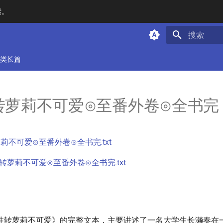
索。
键入以开始
类长篇
转萝莉不可爱⊙至番外卷⊙全书完
莉不可爱⊙至番外卷⊙全书完.txt
转萝莉不可爱⊙至番外卷⊙全书完.txt
性转萝莉不可爱》的完整文本，主要讲述了一名大学生长濑奏在