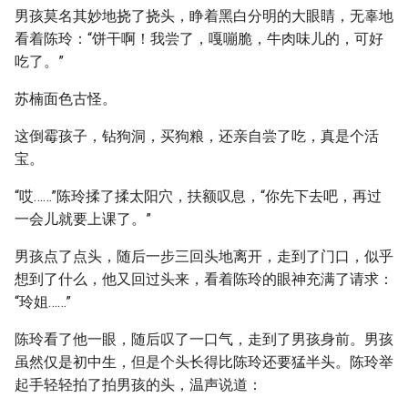
男孩莫名其妙地挠了挠头，睁着黑白分明的大眼睛，无辜地
看着陈玲：“饼干啊！我尝了，嘎嘣脆，牛肉味儿的，可好
吃了。”
苏楠面色古怪。
这倒霉孩子，钻狗洞，买狗粮，还亲自尝了吃，真是个活
宝。
“哎……”陈玲揉了揉太阳穴，扶额叹息，“你先下去吧，再过
一会儿就要上课了。”
男孩点了点头，随后一步三回头地离开，走到了门口，似乎
想到了什么，他又回过头来，看着陈玲的眼神充满了请求：
“玲姐……”
陈玲看了他一眼，随后叹了一口气，走到了男孩身前。男孩
虽然仅是初中生，但是个头长得比陈玲还要猛半头。陈玲举
起手轻轻拍了拍男孩的头，温声说道：