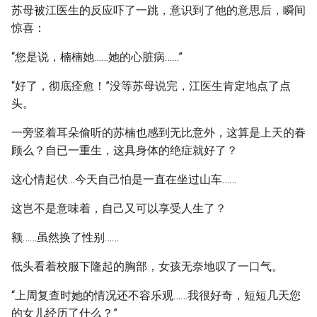
苏母被江医生的反应吓了一跳，意识到了他的意思后，瞬间
惊喜：
“您是说，楠楠她……她的心脏病……”
“好了，彻底痊愈！”没等苏母说完，江医生肯定地点了点
头。
一旁竖着耳朵偷听的苏楠也感到无比意外，这算是上天的眷
顾么？自已一重生，这具身体的绝症就好了？
这心情起伏…今天自己怕是一直在坐过山车……
这岂不是意味着，自己又可以享受人生了？
额……虽然换了性别……
低头看着校服下隆起的胸部，女孩无奈地叹了一口气。
“上周复查时她的情况还不容乐观……我很好奇，短短几天您
的女儿经历了什么？”