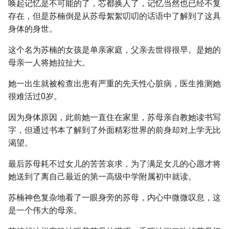
唤起记忆是不可能的了，芯都换人了，记忆当然也已经不复
存在，但是苏楠倒是从苏母絮絮叨叨的话语中了解到了这具
身体的身世。
这个名为苏楠的女孩是单亲家庭，父亲去世得很早。是她的
母亲一人将她拉扯大。
她一出生就被检查出患有严重的先天性心脏病，医生推测她
很难活过0岁。
因为身体原因，此前她一直住在家里，苏母亲自教她读书写
字，但通过书本了解到了外面精彩世界的前身却对上学无比
渴望。
最后苏母耗不过女儿的苦苦哀求，为了满足女儿的心愿才将
她送到了离自己最近的第一高级中学附属初中就读。
苏楠神色复杂地看了一眼身旁的苏母，内心中微微叹息，这
是一个伟大的母亲。