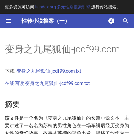
更多资源可访问
tsindex.org 多元性别搜索引擎
进行跨站搜索。
键
性转小说档案（一）
入
摘要
以
变身之九尾狐仙-jcdf99.com
开
其他信息 [Processed Page
Metadata]
始
下载:
变身之九尾狐仙-jcdf99.com.txt
搜
正文
在线阅读 变身之九尾狐仙-jcdf99.com.txt
索
摘要
该文件是一个名为《变身之九尾狐仙》的长篇小说文本，主
要讲述了一名名为苏楠的男性角色在一场车祸后经历变身为
女性的奇幻故事。故事从苏楠的视角出发，描述了他作为一