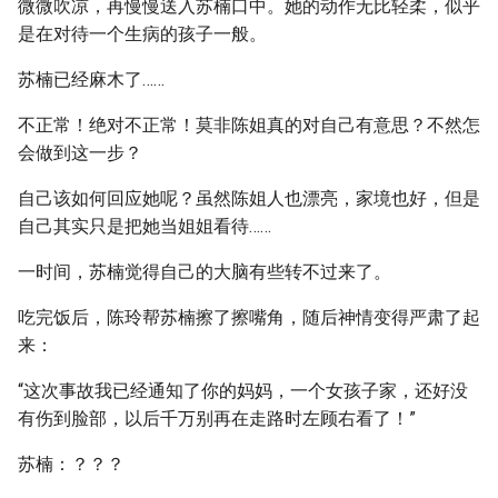
微微吹凉，再慢慢送入苏楠口中。她的动作无比轻柔，似乎
是在对待一个生病的孩子一般。
苏楠已经麻木了……
不正常！绝对不正常！莫非陈姐真的对自己有意思？不然怎
会做到这一步？
自己该如何回应她呢？虽然陈姐人也漂亮，家境也好，但是
自己其实只是把她当姐姐看待……
一时间，苏楠觉得自己的大脑有些转不过来了。
吃完饭后，陈玲帮苏楠擦了擦嘴角，随后神情变得严肃了起
来：
“这次事故我已经通知了你的妈妈，一个女孩子家，还好没
有伤到脸部，以后千万别再在走路时左顾右看了！”
苏楠：？？？