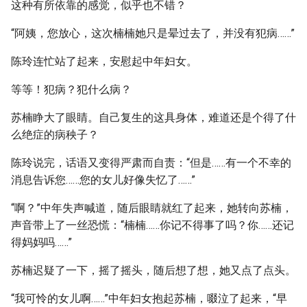
这种有所依靠的感觉，似乎也不错？
“阿姨，您放心，这次楠楠她只是晕过去了，并没有犯病……”
陈玲连忙站了起来，安慰起中年妇女。
等等！犯病？犯什么病？
苏楠睁大了眼睛。自己复生的这具身体，难道还是个得了什
么绝症的病秧子？
陈玲说完，话语又变得严肃而自责：“但是……有一个不幸的
消息告诉您……您的女儿好像失忆了……”
“啊？”中年失声喊道，随后眼睛就红了起来，她转向苏楠，
声音带上了一丝恐慌：“楠楠……你记不得事了吗？你……还记
得妈妈吗……”
苏楠迟疑了一下，摇了摇头，随后想了想，她又点了点头。
“我可怜的女儿啊……”中年妇女抱起苏楠，啜泣了起来，“早