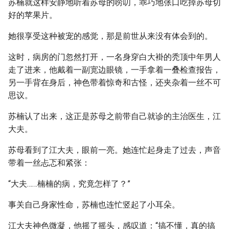
苏楠就这样安静地听着苏母的唠叨，乖巧地张口吃掉苏母切
好的苹果片。
她很享受这种被宠的感觉，那是前世从来没有体会到的。
这时，病房的门忽然打开，一名身穿白大褂的秃顶中年男人
走了进来，他戴着一副宽边眼镜，一手拿着一叠检查报告，
另一手背在身后，神色带着惊奇和古怪，还夹杂着一丝不可
思议。
苏楠认了出来，这正是苏母之前带自己就诊的主治医生，江
大夫。
苏母看到了江大夫，眼前一亮。她连忙起身走了过去，声音
带着一丝忐忑和紧张：
“大夫……楠楠的病，究竟怎样了？”
事关自己身家性命，苏楠也连忙竖起了小耳朵。
江大夫神色微凝，他摇了摇头，感叹道：“搞不懂，真的搞