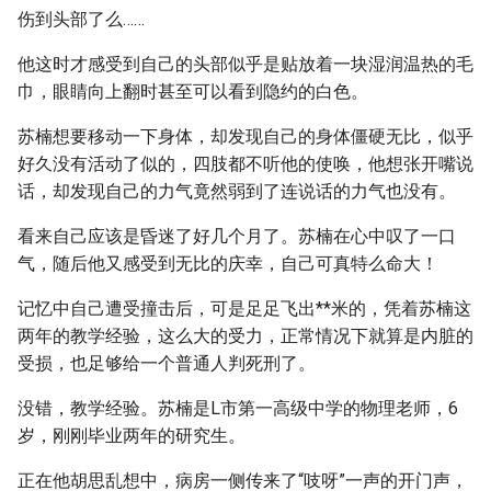
伤到头部了么……
他这时才感受到自己的头部似乎是贴放着一块湿润温热的毛
巾，眼睛向上翻时甚至可以看到隐约的白色。
苏楠想要移动一下身体，却发现自己的身体僵硬无比，似乎
好久没有活动了似的，四肢都不听他的使唤，他想张开嘴说
话，却发现自己的力气竟然弱到了连说话的力气也没有。
看来自己应该是昏迷了好几个月了。苏楠在心中叹了一口
气，随后他又感受到无比的庆幸，自己可真特么命大！
记忆中自己遭受撞击后，可是足足飞出**米的，凭着苏楠这
两年的教学经验，这么大的受力，正常情况下就算是内脏的
受损，也足够给一个普通人判死刑了。
没错，教学经验。苏楠是L市第一高级中学的物理老师，6
岁，刚刚毕业两年的研究生。
正在他胡思乱想中，病房一侧传来了“吱呀”一声的开门声，