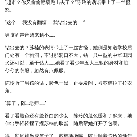
“超市？你又偷偷翻墙跑出去了？”陈玲的话语带上了一丝愠
怒。
“这个……我没有翻墙……我钻出去的……”
男孩的声音越来越小……
钻出去的？苏楠的表情带上了一丝古怪，她倒是知道学校后
门处有一个狗洞，不过那洞口不大，钻一只中型的中华田园
犬还可以，至于钻人……她看了看少年五大三粗的身材和脏
兮兮的衣服，忽然有点佩服。
陈玲听了男孩的话，脸色一黑，正要发问，被苏楠拉了拉衣
角。
“算了，陈…老师……”
看了看脸色还有些苍白的少女，陈玲的脸色缓和了起来，她
伸出手轻轻捏了捏苏楠的脸蛋，随后帮她打开了包裹。
得，彻底被当成孩子了，苏楠撇撇嘴，随后顺着陈玲的动作