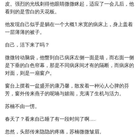
皮。强烈的光线刺得他眼睛微微眯起，适应了一会儿后，他
看到的是雪白的天花板。
他发现自己似乎是躺在一个大概1.米宽的病床上，身上盖着
一层薄薄的被子。
自己，活下来了吗？
微微转动脑袋，他瞥到自己病床左侧一面是墙，而右面一侧
是下垂的白色帘幕，那是不同病床间才有的隔断，而病床的
对面，则是一扇窗户。
窗台上摆着一盆盛开的康乃馨，散发着一种沁人心脾的芬
芳，窗外传来燕子的呢喃与嬉闹，充满了生机与活力。
苏楠不由一愣。
春天了？看来自己睡了有一段时间了啊……
忽然，头部传来隐隐的疼痛，苏楠微微皱眉。