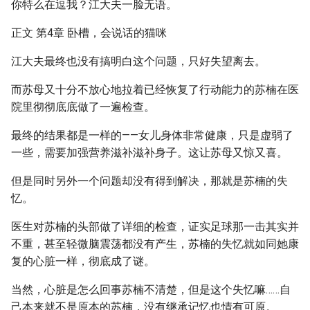
你特么在逗我？江大夫一脸无语。
正文 第4章 卧槽，会说话的猫咪
江大夫最终也没有搞明白这个问题，只好失望离去。
而苏母又十分不放心地拉着已经恢复了行动能力的苏楠在医
院里彻彻底底做了一遍检查。
最终的结果都是一样的——女儿身体非常健康，只是虚弱了
一些，需要加强营养滋补滋补身子。这让苏母又惊又喜。
但是同时另外一个问题却没有得到解决，那就是苏楠的失
忆。
医生对苏楠的头部做了详细的检查，证实足球那一击其实并
不重，甚至轻微脑震荡都没有产生，苏楠的失忆就如同她康
复的心脏一样，彻底成了谜。
当然，心脏是怎么回事苏楠不清楚，但是这个失忆嘛……自
己本来就不是原本的苏楠，没有继承记忆也情有可原。