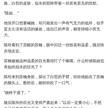
脸，白皙的皮肤，似水的双眸带着一丝若有若无的忧郁。
“陈姐……”
他张开口想要喊她，却只能发出一声有气无力的低吟，似乎
是太久没有说话的缘故，连自己的声音，都变得细小而无
力。
陈玲看到了苏醒的苏楠，眼中闪过一丝惊喜和温柔，随后快
步地走近。
苏楠被她这种温柔的目光看得打了个哆嗦。什么时候陈姐也
有如此似水的目光了？
陈玲来到苏楠身前，探出了白皙的手臂，轻轻地贴在了苏楠
的额头上。数秒后，她轻轻松了一口气：
“烧终于退了。”
随后陈玲的目光又变得严肃起来：“以后一定要小心，不然