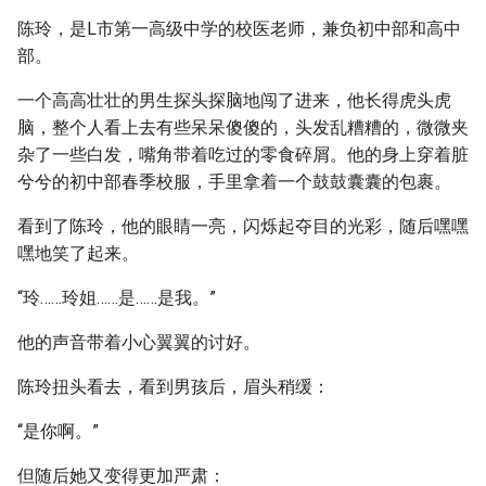
陈玲，是L市第一高级中学的校医老师，兼负初中部和高中
部。
一个高高壮壮的男生探头探脑地闯了进来，他长得虎头虎
脑，整个人看上去有些呆呆傻傻的，头发乱糟糟的，微微夹
杂了一些白发，嘴角带着吃过的零食碎屑。他的身上穿着脏
兮兮的初中部春季校服，手里拿着一个鼓鼓囊囊的包裹。
看到了陈玲，他的眼睛一亮，闪烁起夺目的光彩，随后嘿嘿
嘿地笑了起来。
“玲……玲姐……是……是我。”
他的声音带着小心翼翼的讨好。
陈玲扭头看去，看到男孩后，眉头稍缓：
“是你啊。”
但随后她又变得更加严肃：