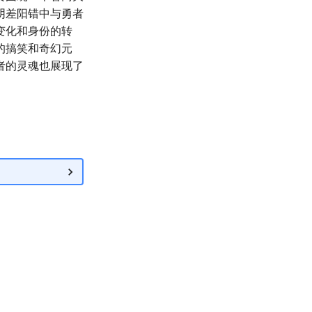
阴差阳错中与勇者
变化和身份的转
的搞笑和奇幻元
者的灵魂也展现了