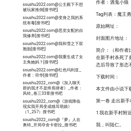
作者：酒鬼小狼
soushu2022.com@公主殿下不想
被玩家推倒[搜书吧]
Tag列表：魔王
soushu2022.com@变身之我的系
统有毒[搜书吧]
原始网址：
soushu2022.com@恶党女配的自
我修养[搜书吧]
封面图片地址：
soushu2022.com@我和雪之下双
胞胎[搜书吧]
简介：（和作者
soushu2022.com@我重生成了女
在新手村杀死了
主角她妈？[搜书吧]
态后导致了形态不
soushu2022.com@红色玛利亚_
作者：符华[搜书吧]
下载时间：
soushu2022_com@《加入聊天
群的我才不是终焉律者》_作者：
本文件由小说下
风铃_卷三33章搜书吧
第一卷 走出新手
soushu2022_com@《游戏降临
现实我开局变成猫耳萌娘》
（1_257）搜书吧
1.我在新手村附
soushu2022_com@『夢』人在
我，叫陆仁。
奥特_开局夺舍卡密拉_搜书吧