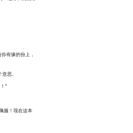
与你有缘的份上，
个意思。
！”
佩服！现在这本