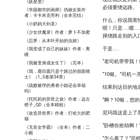
《妖星变》
必须要绕远路。
《学园都市的画师》伪娘女装作
者：卡卡米克劳利（全本完结）
什么，你说我害
《小奶妈大剑圣》
呗！只是……嗯…
《少女伏魔录》作者：萝卜不加蜜
择绕路走别的入
《忍界：从木叶开始的虫姬》
于是……
《我变成了自己的妹妹》作者：离
瞳
“老司机带带我
《我被变身成女生了》（完本）
《我，鹿目圆只是个路过的假面骑
“10银。”司机
士》（1_5卷第34章）
《战败被俘的勇者小姐还会幸福
结果到达目的地
吗》
《托托莉的异世之旅》作者：远古
“啊？10银，想的
橙子_QD（全本精校）
尼玛我这是上了
《改造异世界》作者：打哈欠的肥
猫
“卧槽你抢劫啊！
《无良女学霸》（全本）作者：二
小殿
“怎么着了？”