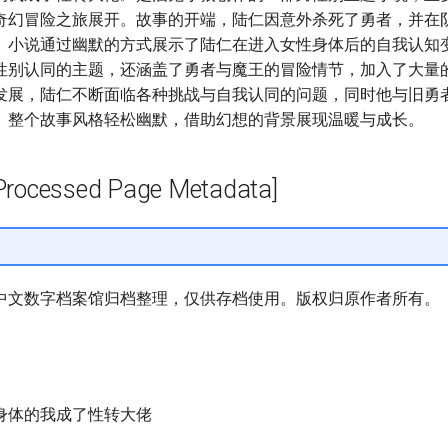
奇幻冒险之旅展开。故事的开端，陆仁因意外杀死了勇者，并在
。小说通过幽默的方式展示了陆仁在进入女性身体后的自我认知
性别认同的主题，还涵盖了勇者与魔王的冒险情节，加入了大量
发展，陆仁不断面临各种挑战与自我认同的问题，同时他与旧勇
。整个故事风格轻松幽默，借助幻想的背景展现温暖与成长。
cessed Page Metadata]
中文数字档案馆归档整理，仅供存档使用。版权归原作者所有。
身体的我成了性转大佬