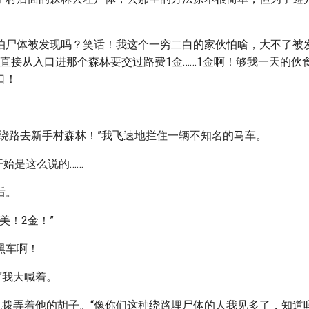
怕尸体被发现吗？笑话！我这个一穷二白的家伙怕啥，大不了被
…直接从入口进那个森林要交过路费1金……1金啊！够我一天的伙
口！
！绕路去新手村森林！”我飞速地拦住一辆不知名的马车。
一开始是这么说的……
后。
美！2金！”
黑车啊！
”我大喊着。
司机拨弄着他的胡子。“像你们这种绕路埋尸体的人我见多了，知道