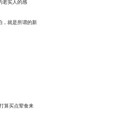
的老实人的感
伯，就是所谓的新
打算买点荤食来