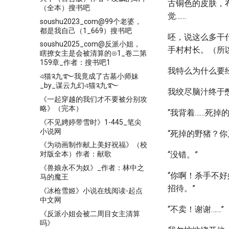
古铜色的皮肤，
（全本）搜书吧
觉……
soushu2023_com@99个老婆，
都是我自己（1_669）搜书吧
呸，说这么多干
soushu2025_com@反派小姐，
手村村长。（所
瞎撩女主是会被清算的⊙1_卷二第
159章_作者：搜书吧1
我特么为什么要
এ猫༉九࿐我竟成了古墓小师妹
_by_谋云九幻এ猫༉九࿐
我绞尽脑汁终于
《一起穿越的我们才不要被分别攻
略》（完本）
“我背着……死掉
《不见娉婷带雪时》1-445_笔尖
小说网
“死掉的野猪？你
《为动画制作献上美好祝福》（校
“没错。”
对版全本）作者：献歌
《兽娘永不为奴》_作者：林中之
“你啊！杀手不
马的魔王
招待。”
《冰枪雪姬》小说在线阅读-起点
中文网
“不卖！谢谢……”
《反派小姐会被二周目女主清算
吗》