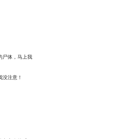
的尸体，马上我
我没注意！
。