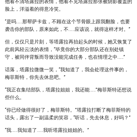
他看不清塔露拉的表情，他看不见塔露拉那张被阴影覆盖的
脸上，洋溢着的得意冷笑。
“是吗……那帮萨卡兹，不顾在这个节骨眼上跟我翻脸，也要
袭击你的部队，原来如此，不……应该说，就得这样才对。”
但，仅仅只是片刻，等塔露拉再抬起头的时候，她又恢复了
此前风轻云淡的表情，“毕竟你的大部分部队还在别处镇
守，被同伴背叛而导致没能完成任务，也在情理之中……”
话落，塔露拉微微一笑，“我知道了，我会处理这件事的，
梅菲斯特，你先去休息吧。”
“我正在集结部队，塔露拉姐姐，我还能……”梅菲斯特还想说
些什么。
“你已经做得很好了，梅菲斯特。”塔露拉打断了梅菲斯特的
话头，露出了一副温柔的笑容，“听话，先去休息，好吗？”
“我……我知道了……我听塔露拉姐姐的。”