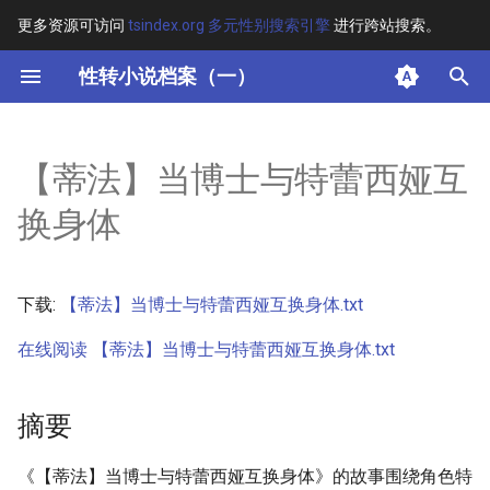
更多资源可访问
tsindex.org 多元性别搜索引擎
进行跨站搜索。
键
性转小说档案（一）
入
摘要
以
【蒂法】当博士与特蕾西娅互
开
其他信息 [Processed Page
换身体
Metadata]
始
搜
正文
下载:
【蒂法】当博士与特蕾西娅互换身体.txt
索
在线阅读 【蒂法】当博士与特蕾西娅互换身体.txt
摘要
《【蒂法】当博士与特蕾西娅互换身体》的故事围绕角色特