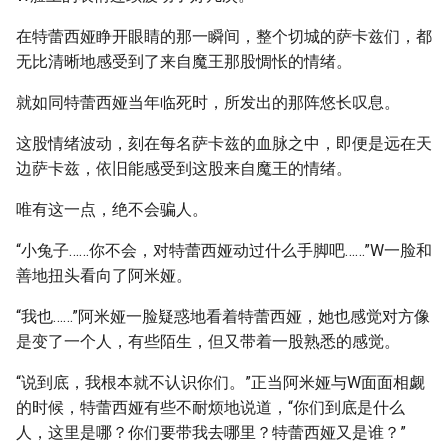
在特蕾西娅睁开眼睛的那一瞬间，整个切城的萨卡兹们，都
无比清晰地感受到了来自魔王那股惆怅的情绪。
就如同特蕾西娅当年临死时，所发出的那阵悠长叹息。
这股情绪波动，刻在每名萨卡兹的血脉之中，即便是远在天
边萨卡兹，依旧能感受到这股来自魔王的情绪。
唯有这一点，绝不会骗人。
“小兔子……你不会，对特蕾西娅动过什么手脚吧……”W一脸和
善地扭头看向了阿米娅。
“我也……”阿米娅一脸疑惑地看着特蕾西娅，她也感觉对方像
是变了一个人，有些陌生，但又带着一股熟悉的感觉。
“说到底，我根本就不认识你们。”正当阿米娅与W面面相觑
的时候，特蕾西娅有些不耐烦地说道，“你们到底是什么
人，这里是哪？你们要带我去哪里？特蕾西娅又是谁？”