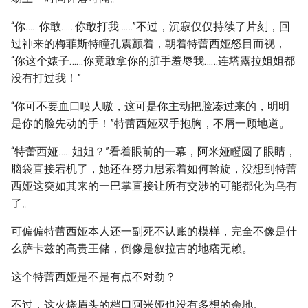
“你……你敢……你敢打我……”不过，沉寂仅仅持续了片刻，回
过神来的梅菲斯特瞳孔震颤着，朝着特蕾西娅怒目而视，
“你这个婊子……你竟敢拿你的脏手羞辱我……连塔露拉姐姐都
没有打过我！”
“你可不要血口喷人嗷，这可是你主动把脸凑过来的，明明
是你的脸先动的手！”特蕾西娅双手抱胸，不屑一顾地道。
“特蕾西娅……姐姐？”看着眼前的一幕，阿米娅瞪圆了眼睛，
脑袋直接宕机了，她还在努力思索着如何斡旋，没想到特蕾
西娅这突如其来的一巴掌直接让所有交涉的可能都化为乌有
了。
可偏偏特蕾西娅本人还一副死不认账的模样，完全不像是什
么萨卡兹的高贵王储，倒像是叙拉古的地痞无赖。
这个特蕾西娅是不是有点不对劲？
不过，这火烧眉头的档口阿米娅也没有多想的余地。