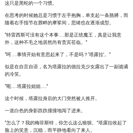
这只是黑蛇的一个习惯。
在思考的时候她总是习惯于左手抱胸，单支起一条胳膊，而
随着右手指节在唇畔的摩挲间，思绪也在逐渐成型。
“特雷西斯可没有这个本事……那是正统魔王，真是让我意
外，这种不毛之地居然尚有贵宾莅临。”
“呵……事情开始有意思起来了，不是吗？‘塔露拉’。”
似是在自言自语，名为塔露拉的德拉克少女露出了一副诡谲
的冷笑。
“呃……塔露拉姐姐……”
这个时候，塔露拉身后的大门突然被人推开。
一道白色的身影跌跌撞撞地闯了进来。
“怎么了？我的梅菲斯特，你怎么这么狼狈。”塔露拉收起了
脸上的笑意，沉稳，而平静地看向了来人。