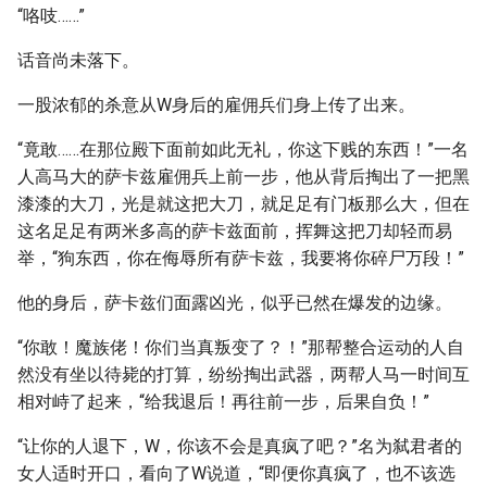
“咯吱……”
话音尚未落下。
一股浓郁的杀意从W身后的雇佣兵们身上传了出来。
“竟敢……在那位殿下面前如此无礼，你这下贱的东西！”一名
人高马大的萨卡兹雇佣兵上前一步，他从背后掏出了一把黑
漆漆的大刀，光是就这把大刀，就足足有门板那么大，但在
这名足足有两米多高的萨卡兹面前，挥舞这把刀却轻而易
举，“狗东西，你在侮辱所有萨卡兹，我要将你碎尸万段！”
他的身后，萨卡兹们面露凶光，似乎已然在爆发的边缘。
“你敢！魔族佬！你们当真叛变了？！”那帮整合运动的人自
然没有坐以待毙的打算，纷纷掏出武器，两帮人马一时间互
相对峙了起来，“给我退后！再往前一步，后果自负！”
“让你的人退下，W，你该不会是真疯了吧？”名为弑君者的
女人适时开口，看向了W说道，“即便你真疯了，也不该选