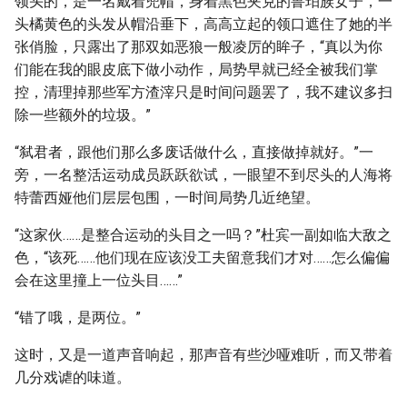
领头的，是一名戴着兜帽，身着黑色夹克的鲁珀族女子，一
头橘黄色的头发从帽沿垂下，高高立起的领口遮住了她的半
张俏脸，只露出了那双如恶狼一般凌厉的眸子，“真以为你
们能在我的眼皮底下做小动作，局势早就已经全被我们掌
控，清理掉那些军方渣滓只是时间问题罢了，我不建议多扫
除一些额外的垃圾。”
“弑君者，跟他们那么多废话做什么，直接做掉就好。”一
旁，一名整活运动成员跃跃欲试，一眼望不到尽头的人海将
特蕾西娅他们层层包围，一时间局势几近绝望。
“这家伙……是整合运动的头目之一吗？”杜宾一副如临大敌之
色，“该死……他们现在应该没工夫留意我们才对……怎么偏偏
会在这里撞上一位头目……”
“错了哦，是两位。”
这时，又是一道声音响起，那声音有些沙哑难听，而又带着
几分戏谑的味道。