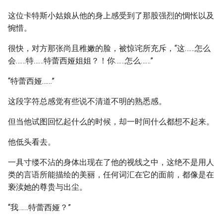
这位卡特斯小姑娘从他的身上感受到了那股强烈的惆怅以及
惋惜。
很快，对方那张尚且稚嫩的脸，被惊诧所充斥，“这……怎么
会……特……特蕾西娅姐姐？！你……怎么……”
“特蕾西娅……”
这段字符总感觉有些说不清道不明的熟悉感。
但当他试图回忆起什么的时候，却一时间什么都想不起来。
他低头看去。
一具寸缕不沾的身体出现在了他的视线之中，这绝不是用人
类的言语所能描绘的美丽，任何词汇在它的面前，都像是在
亵渎她的尊贵与出尘。
“我……特蕾西娅？”