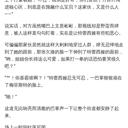
进核心区，到底是在觊觎什么宝贝？这家伙，又是什么人
——”
说实话，对方虽然嘴巴上文质彬彬，那视线却是野蛮而肆
意，被人这样直勾勾盯着，实在是让特蕾西娅有些犯恶心。
可偏偏那家伙居然就这样大剌剌地穿过人群，肆无忌惮地走
到了她的跟前，那张欠揍的脸一下伸到了特蕾西娅的面前，
“哟，姐姐你长得这么可爱，如果打一拳的话恐怕要哭很久
吧？”
“艹！你基霸谁啊？！”特蕾西娅忍无可忍，一巴掌狠狠扇在
了梅菲斯特的脸上。
“啪！”
这道无比响亮而清脆的巴掌声一下让整个街道都安静了起
来。
场上一时间针落可闻。