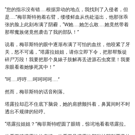
“您的指示没有错……根据异动的地点，我找到了入侵者，但
是……”梅菲斯特抱着右臂，缕缕鲜血从伤处溢出，他那张乖
张的脸上此刻布满了阴霾，“W她……她怎么敢……她竟然带着
那帮魔族佬竟然袭击了我的部队！”
说着，梅菲斯特的眼中逐渐布满了可怕的血丝，他咬紧了牙
关，怒不可遏，“塔露拉姐姐，请你立即下令，把那帮叛徒
碎尸万段！我要把那个臭婊子肢解再丢进源石虫窝里！我要
亲眼看着她惨死其中！”
“呵……哼哼……呵呵呵呵……”
然而，梅菲斯特的话音刚落。
塔露拉却忍不住底下脑袋，她的肩膀颤抖着，鼻翼间时不时
透出不规律的轻哼。
“塔露拉姐姐？”梅菲斯特瞪圆了眼睛，惊诧地看着塔露拉。