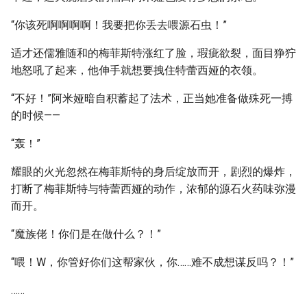
“你该死啊啊啊啊！我要把你丢去喂源石虫！”
适才还儒雅随和的梅菲斯特涨红了脸，瑕疵欲裂，面目狰狞
地怒吼了起来，他伸手就想要拽住特蕾西娅的衣领。
“不好！”阿米娅暗自积蓄起了法术，正当她准备做殊死一搏
的时候——
“轰！”
耀眼的火光忽然在梅菲斯特的身后绽放而开，剧烈的爆炸，
打断了梅菲斯特与特蕾西娅的动作，浓郁的源石火药味弥漫
而开。
“魔族佬！你们是在做什么？！”
“喂！W，你管好你们这帮家伙，你……难不成想谋反吗？！”
……