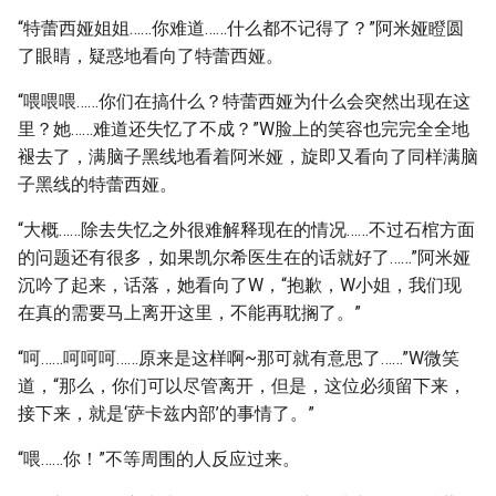
“特蕾西娅姐姐……你难道……什么都不记得了？”阿米娅瞪圆
了眼睛，疑惑地看向了特蕾西娅。
“喂喂喂……你们在搞什么？特蕾西娅为什么会突然出现在这
里？她……难道还失忆了不成？”W脸上的笑容也完完全全地
褪去了，满脑子黑线地看着阿米娅，旋即又看向了同样满脑
子黑线的特蕾西娅。
“大概……除去失忆之外很难解释现在的情况……不过石棺方面
的问题还有很多，如果凯尔希医生在的话就好了……”阿米娅
沉吟了起来，话落，她看向了W，“抱歉，W小姐，我们现
在真的需要马上离开这里，不能再耽搁了。”
“呵……呵呵呵……原来是这样啊~那可就有意思了……”W微笑
道，“那么，你们可以尽管离开，但是，这位必须留下来，
接下来，就是‘萨卡兹内部’的事情了。”
“喂……你！”不等周围的人反应过来。