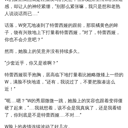
感，却让人的神经紧绷，“别那么紧张嘛，我只是想和老熟
人说说话而已……”
话落，W突兀地凑到了特蕾西娅的跟前，那双橘黄色的眸
子，饶有兴致地上下打量着特蕾西娅，“对了，特蕾西娅，
你也不会介意吧？”
然而，她脸上的笑意并没有持续多久。
“少套近乎，你又是谁啊？”
特蕾西娅双手抱胸，居高临下地打量着比她略微矮上一些的
W，满脸不快地道，“还有，我说过了，不要把脸凑这么
近！”
“呃……嗯？”W的秀眉微微一跳，她脸上的笑容也跟着变得僵
硬了起来，“……我就想着，该不会是我真疯了，还是我看错
了，你到底是不是特蕾西娅……不对……”
W脸上的表情连续波动了好几次。