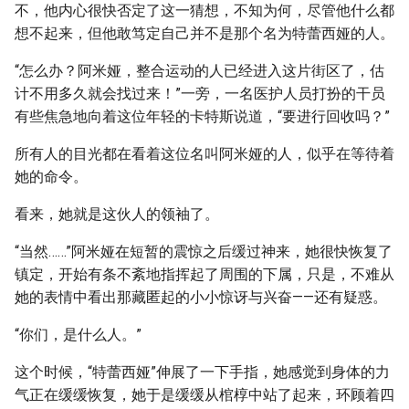
不，他内心很快否定了这一猜想，不知为何，尽管他什么都
想不起来，但他敢笃定自己并不是那个名为特蕾西娅的人。
“怎么办？阿米娅，整合运动的人已经进入这片街区了，估
计不用多久就会找过来！”一旁，一名医护人员打扮的干员
有些焦急地向着这位年轻的卡特斯说道，“要进行回收吗？”
所有人的目光都在看着这位名叫阿米娅的人，似乎在等待着
她的命令。
看来，她就是这伙人的领袖了。
“当然……”阿米娅在短暂的震惊之后缓过神来，她很快恢复了
镇定，开始有条不紊地指挥起了周围的下属，只是，不难从
她的表情中看出那藏匿起的小小惊讶与兴奋——还有疑惑。
“你们，是什么人。”
这个时候，“特蕾西娅”伸展了一下手指，她感觉到身体的力
气正在缓缓恢复，她于是缓缓从棺椁中站了起来，环顾着四