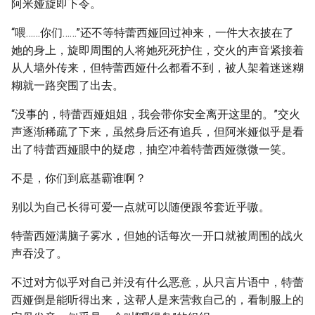
阿米娅旋即下令。
“喂……你们……”还不等特蕾西娅回过神来，一件大衣披在了
她的身上，旋即周围的人将她死死护住，交火的声音紧接着
从人墙外传来，但特蕾西娅什么都看不到，被人架着迷迷糊
糊就一路突围了出去。
“没事的，特蕾西娅姐姐，我会带你安全离开这里的。”交火
声逐渐稀疏了下来，虽然身后还有追兵，但阿米娅似乎是看
出了特蕾西娅眼中的疑虑，抽空冲着特蕾西娅微微一笑。
不是，你们到底基霸谁啊？
别以为自己长得可爱一点就可以随便跟爷套近乎嗷。
特蕾西娅满脑子雾水，但她的话每次一开口就被周围的战火
声吞没了。
不过对方似乎对自己并没有什么恶意，从只言片语中，特蕾
西娅倒是能听得出来，这帮人是来营救自己的，看制服上的