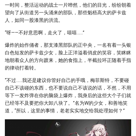
一时间，整活运动的战士一片哗然，他们的目光，纷纷朝着
望向了从街道另一头涌来的部队，那些魁梧高大的萨卡兹
人，如同一股漆黑的洪流。
“呀——不好意思啊，走火了，嘻嘻……”
爆炸的始作俑者，那支漆黑部队的正中央，一名有着一头银
白色短发的萨卡兹少女，脸上正洋溢着俏皮的笑容，笑眯眯
地朝着众人的方向踱来，她的食指上，半截拉环正随着手指
的律动打着转。
“不过……我还是建议你管好自己的手哦，梅菲斯特，不要碰
自己不该碰的东西，也不要说自己不该说的话，不然，不用
等下一发炸弹在你的脑袋上爆炸，我身后的这些大个子们就
已经等不及要把你大卸八块了。”名为W的少女，和善地笑
道，“所以，这里的事情，老老实实地交给我处理如何？”