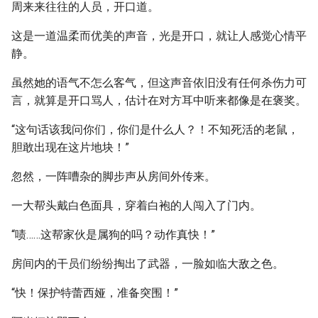
周来来往往的人员，开口道。
这是一道温柔而优美的声音，光是开口，就让人感觉心情平
静。
虽然她的语气不怎么客气，但这声音依旧没有任何杀伤力可
言，就算是开口骂人，估计在对方耳中听来都像是在褒奖。
“这句话该我问你们，你们是什么人？！不知死活的老鼠，
胆敢出现在这片地块！”
忽然，一阵嘈杂的脚步声从房间外传来。
一大帮头戴白色面具，穿着白袍的人闯入了门内。
“啧……这帮家伙是属狗的吗？动作真快！”
房间内的干员们纷纷掏出了武器，一脸如临大敌之色。
“快！保护特蕾西娅，准备突围！”