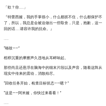
「欸？你……」
『特蕾西娅，我的手掌很小，什么都抓不住，什么都保护不
了，所以，我总是会被迫做出一些取舍，只是，抱歉，这一
回的话……请容许我的抗命。』
……
“咯吱——”
棺椁沉重的摩擦声久违地从耳畔响起。
那些尚且还悬浮在脑海中的细末片段以及声音，随着这阵从
现实中传来的震动，消散殆尽。
“回收任务开始，检查目标状态——嗯？”
“这是——阿米娅，你快过来看看！”
……