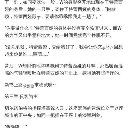
下一刻，如同变戏法一般，W的身影突兀地出现在了特蕾西
娅的身后，她的一只手，架住了特蕾西娅的身体，“抱歉
哦，特蕾西娅殿
，要请你乖乖跟我走一趟了。”
下
“你要做什么？”特蕾西娅的身体并没有完全恢复过来，而W
的力气又出乎意料地大，她一时间竟然完全挣脱不开。
“没关系哦，特蕾西娅，交给我好了，我会让你充
地~回想
分
起来你是谁……嘻嘻……”
背后，W却悄悄地将嘴凑到了特蕾西娅的耳畔，那温暖而湿
濡的气轻轻喷吐在特蕾西娅的耳垂上，惹得她有些痒痒的。
新书上路
求收藏呀~
求票票
第三章 反客为主
切尔诺伯格的指挥塔高耸入云，这座宏伟的建筑伫立于这座
城市的正中央，如同一把插在王座上的漆黑利剑。
“轰隆隆……”