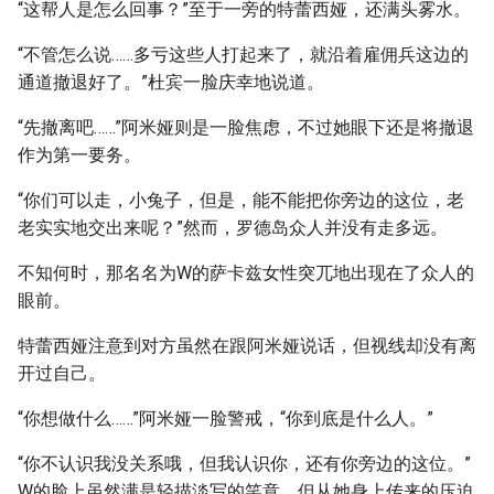
“这帮人是怎么回事？”至于一旁的特蕾西娅，还满头雾水。
“不管怎么说……多亏这些人打起来了，就沿着雇佣兵这边的
通道撤退好了。”杜宾一脸庆幸地说道。
“先撤离吧……”阿米娅则是一脸焦虑，不过她眼下还是将撤退
作为第一要务。
“你们可以走，小兔子，但是，能不能把你旁边的这位，老
老实实地交出来呢？”然而，罗德岛众人并没有走多远。
不知何时，那名名为W的萨卡兹女性突兀地出现在了众人的
眼前。
特蕾西娅注意到对方虽然在跟阿米娅说话，但视线却没有离
开过自己。
“你想做什么……”阿米娅一脸警戒，“你到底是什么人。”
“你不认识我没关系哦，但我认识你，还有你旁边的这位。”
W的脸上虽然满是轻描淡写的笑意，但从她身上传来的压迫