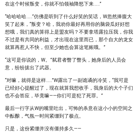
在这个时候叛变，你就不怕领袖降怒下来……”
“哈哈哈哈……”仿佛是听到了什么好笑的笑话，W忽然捧腹大
笑了起来，“叛变？哈，我劝你最好再用你的脑袋瓜好好想
想哦，我们真的算得上是盟友吗？不要拿塔露拉压我，你我
不过是有共同的利益，才出现在这里而已，那个自大的龙女
就算再惹人不快，但至少她也会算这笔账哦。”
“这可是你说的，W。”弑君者瞥了瞥头，她身后的人员会
意，纷纷拔出了武器。
“对嘛，就得是这样……”W露出了一副诡谲的冷笑，“我可是
已经好心提醒过了，现在就算我想收手，我身后的大个子们
也不会答应，毕竟嘛——你们可是犯了死罪。”
最后一行字从W的嘴里吐出，可怖的杀意在这小小的空间之
中酝酿，气氛一时间紧绷到了极点。
只是，这份紧绷并没有僵持多久——