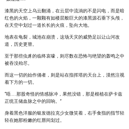
漆黑的天空上乌云翻涌，在云层中流淌的不是闪电，而是暗
红色的火焰，一颗颗有如楼层般巨大的漆黑源石垂下头颅，
在天空中划过一道长长的火痕，坠向大地。
地表在龟裂，城池在崩溃，这场天灾的威势足以让山河改
道，历史更替。
至于那些虫豸的临终哀嚎，则尽数在恐怖与绝望的轰鸣之中
被吞没殆尽。
而这一切的始作俑者，则是站在指挥塔的天台上，漠然注视
着下方的一切。
“唔……那股奇怪的情感脉冲，果然没错，那是根植在萨卡兹
正统王储血脉之中的回响。”
身着黑色洋服的银发德拉克少女微笑着，右手食指的指节轻
轻在她那粉嫩的红唇间划过。