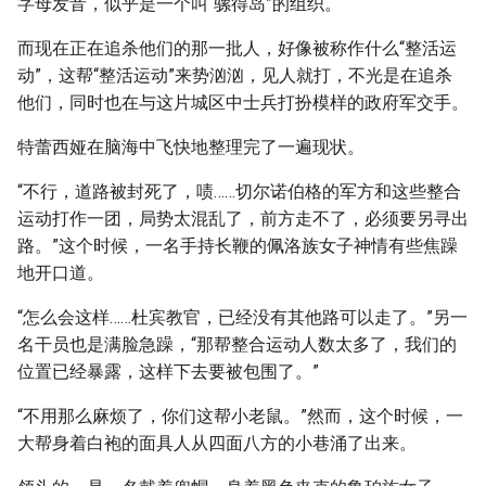
字母发音，似乎是一个叫“骡得岛”的组织。
而现在正在追杀他们的那一批人，好像被称作什么“整活运
动”，这帮“整活运动”来势汹汹，见人就打，不光是在追杀
他们，同时也在与这片城区中士兵打扮模样的政府军交手。
特蕾西娅在脑海中飞快地整理完了一遍现状。
“不行，道路被封死了，啧……切尔诺伯格的军方和这些整合
运动打作一团，局势太混乱了，前方走不了，必须要另寻出
路。”这个时候，一名手持长鞭的佩洛族女子神情有些焦躁
地开口道。
“怎么会这样……杜宾教官，已经没有其他路可以走了。”另一
名干员也是满脸急躁，“那帮整合运动人数太多了，我们的
位置已经暴露，这样下去要被包围了。”
“不用那么麻烦了，你们这帮小老鼠。”然而，这个时候，一
大帮身着白袍的面具人从四面八方的小巷涌了出来。