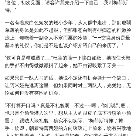
“各位，初次见面，请容许我先介绍一下自己，我叫梅菲斯
特。”
一名有着灰白色短发的矮小少年，从人群中走出，那副瘦弱
单薄的身体是如此不起眼，但那张苍白到有些病态的稚嫩脸
庞上，却噙着一副令人不寒而栗的冷笑，“——交换身份是最
基本的礼仪，你们是不是也该介绍介绍自己的来历了。”
“这可真是糟糕透了……”杜宾的脸一下惨白如纸，她捏住长鞭
的手都不由得微微颤抖了起来，她不由得咬紧了牙关——
如果只是一队人马的话，她说不定还有机会撕开一个缺口，
让阿米娅先逃离这里，但如果同时对上两队人，光凭她，无
论如何也没有突围的机会。
“不打算开口吗？真是不礼貌啊，不过——呵，你们说到底，
也只是个偷偷潜入这里，想从主人的眼皮子底下行窃的小偷
罢了，跟贼人谈礼貌，确实不切实际。”梅菲斯特摊了摊
手，旋即，朝着特蕾西娅的方向缓缓走上前来，饶有兴致地
上下打量着她，“不过，我倒是好奇，你们费劲千方百计闯