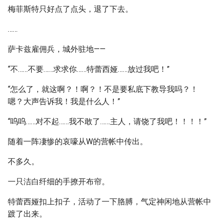
梅菲斯特只好点了点头，退了下去。
……
萨卡兹雇佣兵，城外驻地——
“不……不要……求求你……特蕾西娅……放过我吧！”
“怎么了，就这啊？！啊？！不是要私底下教导我吗？！
嗯？大声告诉我！我是什么人！”
“呜呜……对不起……我不敢了……主人，请饶了我吧！！！！”
随着一阵凄惨的哀嚎从W的营帐中传出。
不多久。
一只洁白纤细的手撩开布帘。
特蕾西娅扣上扣子，活动了一下胳膊，气定神闲地从营帐中
踱了出来。