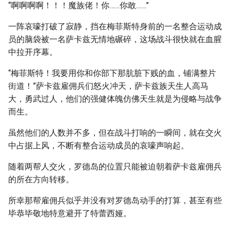
“啊啊啊啊！！！魔族佬！你……你敢……”
一阵哀嚎打破了寂静，挡在梅菲斯特身前的一名整合运动成
员的脑袋被一名萨卡兹无情地碾碎，这场战斗很快就在血腥
中拉开序幕。
“梅菲斯特！我要用你和你部下那肮脏下贱的血，铺满整片
街道！”萨卡兹雇佣兵们怒火冲天，萨卡兹族天生人高马
大，勇武过人，他们的强健体魄仿佛天生就是为侵略与战争
而生。
虽然他们的人数并不多，但在战斗打响的一瞬间，就在交火
中占据上风，不断有整合运动成员的哀嚎声响起。
随着两帮人交火，罗德岛的位置只能被迫朝着萨卡兹雇佣兵
的所在方向转移。
所幸那帮雇佣兵似乎并没有对罗德岛动手的打算，甚至有些
毕恭毕敬地特意避开了特蕾西娅。