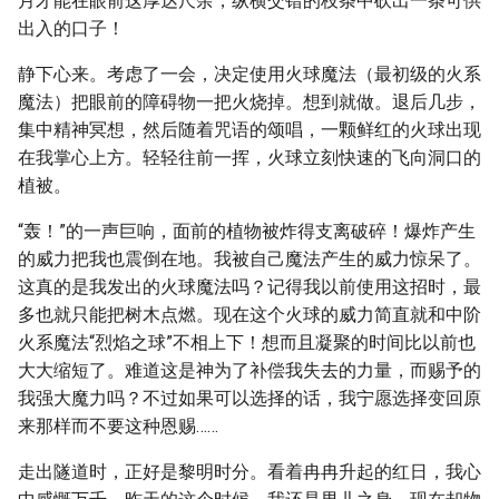
月才能在眼前这厚达尺余，纵横交错的枝条中砍出一条可供
出入的口子！
静下心来。考虑了一会，决定使用火球魔法（最初级的火系
魔法）把眼前的障碍物一把火烧掉。想到就做。退后几步，
集中精神冥想，然后随着咒语的颂唱，一颗鲜红的火球出现
在我掌心上方。轻轻往前一挥，火球立刻快速的飞向洞口的
植被。
“轰！”的一声巨响，面前的植物被炸得支离破碎！爆炸产生
的威力把我也震倒在地。我被自己魔法产生的威力惊呆了。
这真的是我发出的火球魔法吗？记得我以前使用这招时，最
多也就只能把树木点燃。现在这个火球的威力简直就和中阶
火系魔法“烈焰之球”不相上下！想而且凝聚的时间比以前也
大大缩短了。难道这是神为了补偿我失去的力量，而赐予的
我强大魔力吗？不过如果可以选择的话，我宁愿选择变回原
来那样而不要这种恩赐……
走出隧道时，正好是黎明时分。看着冉冉升起的红日，我心