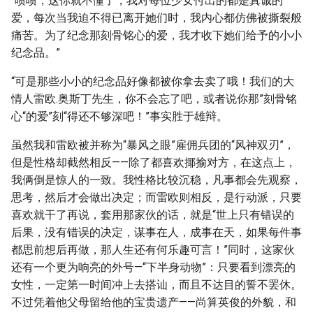
“啧啧，这你就不懂了，我对每位少女付出的都是真诚的
爱，每次当我迫不得已离开她们时，我内心都仿佛被撕裂般
痛苦。为了纪念那刻骨铭心的爱，我才收下她们给予的小小
纪念品。”
“可是那些小小的纪念品好像都被你拿去卖了哦！我们的大
情人雷欧.奥斯丁先生，你不会忘了吧，或者说你那”刻骨铭
心“的爱”刻“得还不够深吧！”事实胜于雄辩。
虽然我和雷欧被并称为“暴风之眼”雇佣兵团的“风神双刃”，
但是性格却截然相反——除了都喜欢揶揄对方，在这点上，
我俩倒是惊人的一致。我性格比较沉稳，凡事都会先观察，
思考，然后才会做出决定；而雷欧则相反，是行动派，只要
喜欢就干了再说，套用那家伙的话，就是“世上只有错误的
后果，没有错误的决定，谋事在人，成事在天，如果每件事
都思前想后再做，那人生还有何乐趣可言！”同时，这家伙
还有一个更为响亮的外号—“下半身动物”：只要看到漂亮的
女性，一定第一时间冲上去搭讪，而且不达目的誓不罢休。
不过凭着他父母留给他的宝贵遗产——尚算英俊的外貌，和