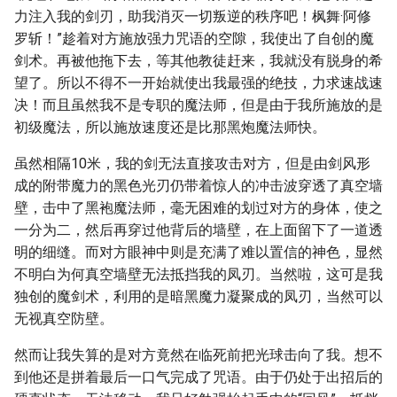
力注入我的剑刃，助我消灭一切叛逆的秩序吧！枫舞·阿修
罗斩！”趁着对方施放强力咒语的空隙，我使出了自创的魔
剑术。再被他拖下去，等其他教徒赶来，我就没有脱身的希
望了。所以不得不一开始就使出我最强的绝技，力求速战速
决！而且虽然我不是专职的魔法师，但是由于我所施放的是
初级魔法，所以施放速度还是比那黑炮魔法师快。
虽然相隔10米，我的剑无法直接攻击对方，但是由剑风形
成的附带魔力的黑色光刃仍带着惊人的冲击波穿透了真空墙
壁，击中了黑袍魔法师，毫无困难的划过对方的身体，使之
一分为二，然后再穿过他背后的墙壁，在上面留下了一道透
明的细缝。而对方眼神中则是充满了难以置信的神色，显然
不明白为何真空墙壁无法抵挡我的凤刃。当然啦，这可是我
独创的魔剑术，利用的是暗黑魔力凝聚成的凤刃，当然可以
无视真空防壁。
然而让我失算的是对方竟然在临死前把光球击向了我。想不
到他还是拼着最后一口气完成了咒语。由于仍处于出招后的