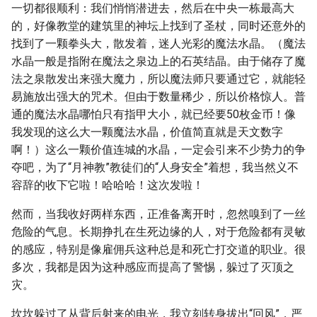
一切都很顺利：我们悄悄潜进去，然后在中央一栋最高大
的，好像教堂的建筑里的神坛上找到了圣杖，同时还意外的
找到了一颗拳头大，散发着，迷人光彩的魔法水晶。（魔法
水晶一般是指附在魔法之泉边上的石英结晶。由于储存了魔
法之泉散发出来强大魔力，所以魔法师只要通过它，就能轻
易施放出强大的咒术。但由于数量稀少，所以价格惊人。普
通的魔法水晶哪怕只有指甲大小，就已经要50枚金币！像
我发现的这么大一颗魔法水晶，价值简直就是天文数字
啊！）这么一颗价值连城的水晶，一定会引来不少势力的争
夺吧，为了“月神教”教徒们的“人身安全”着想，我当然义不
容辞的收下它啦！哈哈哈！这次发啦！
然而，当我收好两样东西，正准备离开时，忽然嗅到了一丝
危险的气息。长期挣扎在生死边缘的人，对于危险都有灵敏
的感应，特别是像雇佣兵这种总是和死亡打交道的职业。很
多次，我都是因为这种感应而提高了警惕，躲过了灭顶之
灾。
坎坎躲过了从背后射来的电光，我立刻转身拔出“回风”，严