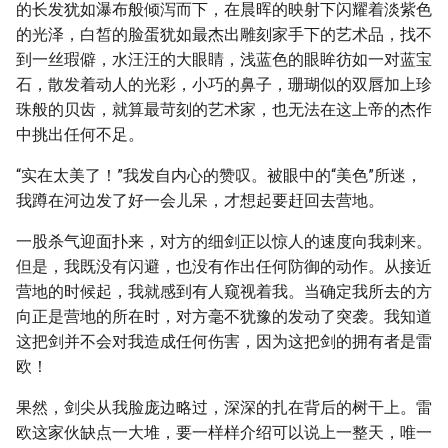
的长发犹如瀑布般倾泻而下，在晨晖的映射下闪耀着淡紫色
的光泽，白皙的脸蛋犹如最杰出雕刻家手下的艺术品，找不
到一丝瑕僻，水汪汪的大眼睛，浅蓝色的眼眸彷如一对蓝宝
石，散发着动人的光彩，小巧的鼻子，珊瑚似的双唇加上珍
珠般的贝齿，就算最苛刻的艺术家，也无法在这上帝的杰作
中挑出任何不足。
“实在太美了！”我发自内心的赞叹。被眼中的“美色”所迷，
我蹲在河边发了好一会儿呆，才想起要赶回去营地。
一股杀气迎面扑来，对方的细剑正以惊人的速度向我刺来。
但是，我既没有闪避，也没有作出任何防御的动作。从接近
营地的时候起，我就感到有人窥视着我。当确定我所去的方
向正是营地的所在时，对方毫不犹豫的发动了突袭。我知道
这把剑并不会对我造成任何伤害，因为这把剑的拥有者是雷
欧！
果然，剑尖从我脸庞边略过，深深的扎在背后的树干上。雷
欧这家伙缺点一大堆，要一样样介绍可以说上一整天，唯一