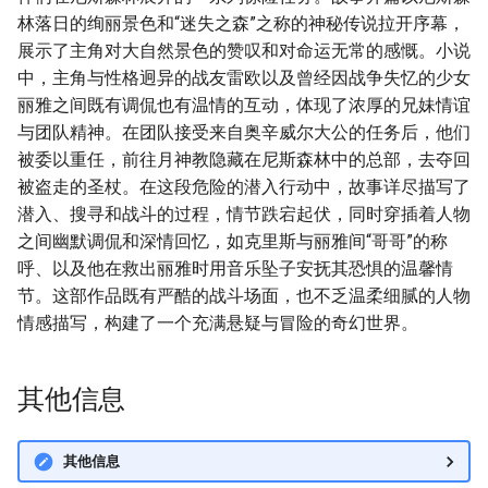
林落日的绚丽景色和“迷失之森”之称的神秘传说拉开序幕，
展示了主角对大自然景色的赞叹和对命运无常的感慨。小说
中，主角与性格迥异的战友雷欧以及曾经因战争失忆的少女
丽雅之间既有调侃也有温情的互动，体现了浓厚的兄妹情谊
与团队精神。在团队接受来自奥辛威尔大公的任务后，他们
被委以重任，前往月神教隐藏在尼斯森林中的总部，去夺回
被盗走的圣杖。在这段危险的潜入行动中，故事详尽描写了
潜入、搜寻和战斗的过程，情节跌宕起伏，同时穿插着人物
之间幽默调侃和深情回忆，如克里斯与丽雅间“哥哥”的称
呼、以及他在救出丽雅时用音乐坠子安抚其恐惧的温馨情
节。这部作品既有严酷的战斗场面，也不乏温柔细腻的人物
情感描写，构建了一个充满悬疑与冒险的奇幻世界。
其他信息
其他信息