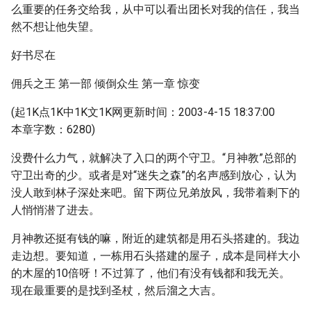
么重要的任务交给我，从中可以看出团长对我的信任，我当
然不想让他失望。
好书尽在
佣兵之王 第一部 倾倒众生 第一章 惊变
(起1K点1K中1K文1K网更新时间：2003-4-15 18:37:00
本章字数：6280)
没费什么力气，就解决了入口的两个守卫。“月神教”总部的
守卫出奇的少。或者是对“迷失之森”的名声感到放心，认为
没人敢到林子深处来吧。留下两位兄弟放风，我带着剩下的
人悄悄潜了进去。
月神教还挺有钱的嘛，附近的建筑都是用石头搭建的。我边
走边想。要知道，一栋用石头搭建的屋子，成本是同样大小
的木屋的10倍呀！不过算了，他们有没有钱都和我无关。
现在最重要的是找到圣杖，然后溜之大吉。