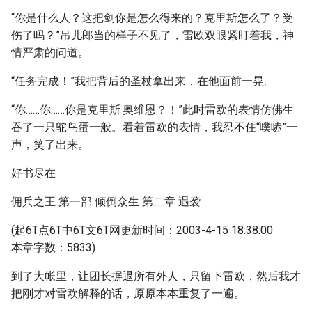
“你是什么人？这把剑你是怎么得来的？克里斯怎么了？受
伤了吗？”吊儿郎当的样子不见了，雷欧双眼紧盯着我，神
情严肃的问道。
“任务完成！”我把背后的圣杖拿出来，在他面前一晃。
“你……你……你是克里斯·奥维恩？！”此时雷欧的表情仿佛生
吞了一只鸵鸟蛋一般。看着雷欧的表情，我忍不住“噗哧”一
声，笑了出来。
好书尽在
佣兵之王 第一部 倾倒众生 第二章 遇袭
(起6T点6T中6T文6T网更新时间：2003-4-15 18:38:00
本章字数：5833)
到了大帐里，让团长摒退所有外人，只留下雷欧，然后我才
把刚才对雷欧解释的话，原原本本重复了一遍。