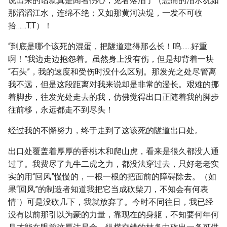
说出来的话就真是闻者伤心，见者落泪了（悲痛的泪水犹如
那滔滔江水，连绵不绝；又如那黄河决堤，一发不可收
拾……T.T）！
“到底是哪个该死的混蛋，把隧道建得那么长！呜……好重
啊！”我边走边抱怨着。虽然身上没有伤，但是却背着一块
“石头”，我的速度和受伤时没什么区别。那发光之处尽管离
我不远，但是这段距离对我来说却是非常的漫长。艰难的挪
着脚步，往发光处走去的我，仿佛觉得出口正随着我的脚步
往前移，永远都走不到尽头！
经过我的不懈努力，终于走到了这该死的隧道出口处。
出口处覆盖着厚厚的香桃木和爬山虎，看来是很久都没人通
过了。我费尽了九牛二虎之力，都没法穿过去，只好老老实
实的用“回风”慢慢的，一根一根的把面前的障碍除去。（如
果“回风”的制造者知道我把它当成砍柴刀，不知会有何表
-
情
）可是没砍几下，我就放弃了。今时不同往日，我已经
没有以前那引以为豪的力量，靠现在的身躯，不知要何年何