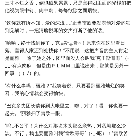
三寸不烂之舌，倒也硕果累累，只是害得团里面的光棍们把
他视为眼中钉、肉中刺，每每欲除之而后快。
“这你就有所不知，爱的深浅……”正当雷欧要发表他对爱的独
到见解时，一把清脆悦耳的女声打断了他的话。
“嘻嘻，终于找到你了，克
斯
哥~！原来你在这里看日
里
哥
落。害得人家还到处找你！”不用说，这把声音的主人肯定
是丽雅——除了她之外，团里面没人会叫我“克里斯哥哥”（-
__-有点肉麻，但是由ＰＬＭＭ口里说出来，那就是另外一
-
回事 （
）/）的。
“有什么事吗，丽雅？”我笑着说。只要看到丽雅灿烂的笑
容，我的心情就会变得愉快。
“巴克多夫团长请你到大帐里去。噢，对了！喂，你也要一
起去。”丽雅扫了雷欧一眼。
“呜
不公平！为什么对那块木头那么亲热，对我就那么冷
~
淡。不行，我也要丽雅叫我”雷欧哥哥“（-_-呕）！”雷欧苦