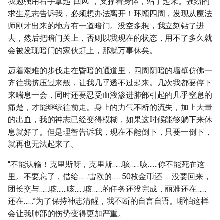
我勉强用右手拿起“回风”，支撑着身体，站了起来。强烈的
求生意志告诉我，必须想办法离开！环顾四周，发现从魔法
师刚才出来的地方有一道暗门。没空多想，我立刻钻了进
去，然后把暗门关上，否则以我现在的状态，用不了多久就
会被发现暗门的家伙赶上，那就万事休矣。
迈着艰难的步伐走在昏暗的通道里，四周阴暗的墙壁仿佛一
齐往我挤压过来般，让我几乎透不过起来。几次我都要停下
来喘息一会，同时还要忍受血液渗进肺部引起的几乎窒息的
痛楚，才能继续往前走。身上的力气不断的流失，加上大量
的出血，我的神志已经变得模糊，如果这时候能够躺下来休
息就好了。但是理智告诉我，现在不能倒下，只要一倒下，
就再也无法起来了。
“不能认输！克里斯呀，克里斯……咳……咳……你不能死在这
里。不要忘了，借给……雷欧的……50枚金币还……没要回来，
团长交与……咳……咳……咳……的任务还没完成，丽雅还在……
还在……”为了保持神志清醒，我不断的自言自语。哪怕这样
会让我肺部的伤势变得更加严重。