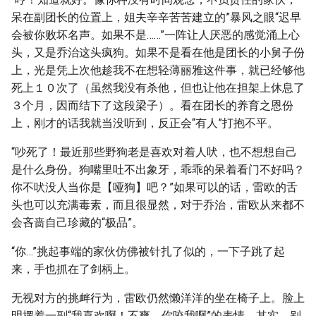
呆在副团长的位置上，姐夫辛辛苦苦建立的”暴风之眼“迟早
会被你败坏名声。如果不是……”一阵让人厌恶的感觉涌上心
头，又是乔治这头疯狗。如果不是看在他是团长的小舅子份
上，光是凭上次他趁我不在想轻薄丽雅这件事，就已经够他
死上１０次了（虽然我没有杀他，但也让他在担架上休息了
３个月，因而结下了这段梁子）。看在团长的养育之恩份
上，刚才的话我就当没听到，反正会“有人”打抱不平。
“吵死了！最近那些野狗老是喜欢对着人吠，也不想想自己
是什么身份。狗嘴里吐不出象牙，乖乖的呆着看门不好吗？
你不吠没人当你是【哑狗】吧？”如果可以的话，雷欧的舌
头也可以充满毒素，而且很显然，对于乔治，雷欧从来都不
会吝啬自己珍藏的“极品”。
“你…”挑起事端的家伙仿佛被针扎了似的，一下子跳了起
来，手也抓在了剑柄上。
无视对方的挑衅行为，雷欧仍然懒洋洋的坐在椅子上。脸上
明摆着一副“我喜欢啊！不爽，你咬我啊”的表情。其实，别