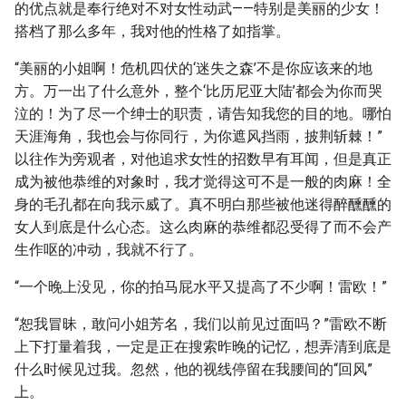
的优点就是奉行绝对不对女性动武——特别是美丽的少女！
搭档了那么多年，我对他的性格了如指掌。
“美丽的小姐啊！危机四伏的‘迷失之森’不是你应该来的地
方。万一出了什么意外，整个‘比历尼亚大陆’都会为你而哭
泣的！为了尽一个绅士的职责，请告知我您的目的地。哪怕
天涯海角，我也会与你同行，为你遮风挡雨，披荆斩棘！”
以往作为旁观者，对他追求女性的招数早有耳闻，但是真正
成为被他恭维的对象时，我才觉得这可不是一般的肉麻！全
身的毛孔都在向我示威了。真不明白那些被他迷得醉醺醺的
女人到底是什么心态。这么肉麻的恭维都忍受得了而不会产
生作呕的冲动，我就不行了。
“一个晚上没见，你的拍马屁水平又提高了不少啊！雷欧！”
“恕我冒昧，敢问小姐芳名，我们以前见过面吗？”雷欧不断
上下打量着我，一定是正在搜索昨晚的记忆，想弄清到底是
什么时候见过我。忽然，他的视线停留在我腰间的“回风”
上。