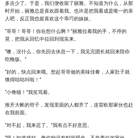
多吉少了。于是，我们便收留了丽雅。不知道为什么，从那
时开始，丽雅总是喜欢跟着我。也许是把我看成是唯一的亲
人吧，反正我也挺喜欢这个乖巧的妹妹。
“哥哥！哥哥！你在想什么啊？”丽雅拉着我的手，不停的
晃，把我从回忆中拉回到现实来。
“噢，没什么，你先回去休息一下，我见完团长就回来陪你
吃晚饭。”
“好的，快点回来哦。想起哥哥做的美味佳肴，人家肚子就
饿得咕咕叫啦！”
“小馋猫！”我笑骂着。
推开大帐的帘子，发现里面的人都齐了，连雷欧那家伙也赶
在我前面。
“对不起，我来迟了。”我有点不好意思。
“哼！知道就好。像你种没有时间观念，不负责任的家伙，