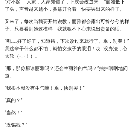
“对不起……人家，人家知错了，下次会改过来……”丽雅低下
了头，声音越来越小，鼻翕开合着，快要哭出来的样子。
又来了，每次当我要开始说教，丽雅都会露出可怜兮兮的样
子。只要看到她这模样，我就狠不下心来说出责备的话。
“呃……好了好了，知道错，下次改过来就行了。乖，别哭！”
我这辈子什么都不怕，就怕女孩子的眼泪！哎…没办法，心
太软（-_-！）。
“那，那你原谅丽雅吗？还会生丽雅的气吗？”抽抽咽咽地问
道。
“我根本就没有生气嘛！乖，快别哭！”
“真的？”
“当然！”
“没骗我？”