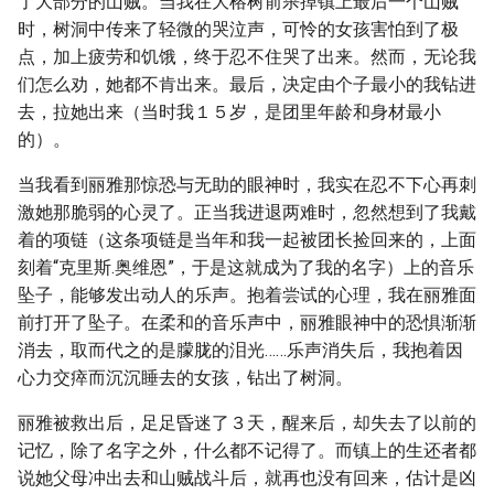
了大部分的山贼。当我在大榕树前杀掉镇上最后一个山贼
时，树洞中传来了轻微的哭泣声，可怜的女孩害怕到了极
点，加上疲劳和饥饿，终于忍不住哭了出来。然而，无论我
们怎么劝，她都不肯出来。最后，决定由个子最小的我钻进
去，拉她出来（当时我１５岁，是团里年龄和身材最小
的）。
当我看到丽雅那惊恐与无助的眼神时，我实在忍不下心再刺
激她那脆弱的心灵了。正当我进退两难时，忽然想到了我戴
着的项链（这条项链是当年和我一起被团长捡回来的，上面
刻着“克里斯.奥维恩”，于是这就成为了我的名字）上的音乐
坠子，能够发出动人的乐声。抱着尝试的心理，我在丽雅面
前打开了坠子。在柔和的音乐声中，丽雅眼神中的恐惧渐渐
消去，取而代之的是朦胧的泪光……乐声消失后，我抱着因
心力交瘁而沉沉睡去的女孩，钻出了树洞。
丽雅被救出后，足足昏迷了３天，醒来后，却失去了以前的
记忆，除了名字之外，什么都不记得了。而镇上的生还者都
说她父母冲出去和山贼战斗后，就再也没有回来，估计是凶