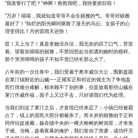
“我发誓行了吧？”神啊！救救我吧，我快要抓狂啦！
“万岁！嘻嘻，我就知道哥哥不会生丽雅的气。哥哥对丽雅
最好了！”灿烂的阳光瞬间驱散了漫天的乌云。女孩子的心
理变得比７月的雷雨天还快！
哎！又上当了！真是拿她没办法，我无奈的叹了口气，苦笑
着。望着笑嘻嘻的丽雅，不禁回想起当初遇到她时的模样。
那个哭哭啼啼的孩子不知不觉已经长那么大了。
八年前的一次任务中，我们受雇于奥辛威尔大公，围剿盘踞
在莱汀镇附近的山贼——正规军正和邻近的领主为了争地盘
而打得难分难解，根本顾不了别的事，但是放着那些山贼在
莱汀作威作福，面子上又过不去，只好请我们代为处理。
当我们到达了莱汀之后，才发现已经来迟了：小镇已经被霸
占了，镇上的居民大部分都被杀了。而８岁的丽雅由于正和
同伴玩捉迷藏，躲在镇中央的一棵大榕树的树洞里，才幸免
于难。当晚，趁着夜幕的掩护，我们发动了突袭，成功歼灭