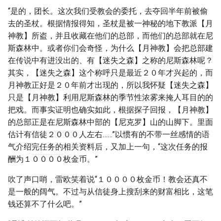
“是的，团长。这次我们受教会的委托，去夺回半年前被偷
去的圣杖。根据情报得知，圣杖是被一神秘的地下教派【月
神教】所盗，并且收藏在他们的总部，而他们的总部就在尼
斯森林中。或者你们会奇怪，为什么【月神教】会把总部建
在传说中有进没出的、有【迷失之森】之称的尼斯森林呢？
其实，【迷失之森】这个称呼只是最近２０年才兴起的，而
月神教正好是２０年前才出现的，所以我怀疑【迷失之森】
只是【月神教】利用尼斯森林的季节性浓雾来掩人耳目的的
把戏。而事实证明也确实如此，根据探子回报，【月神教】
的总部正是在尼斯森林中部的【尼克罗】山的山脚下。里面
估计有信徒２０００人左右……”以惯有的不带一丝感情的语
气介绍完任务的相关资料后，又加上一句，“这次任务的报
酬为１００００枚金币。”
吹了声口哨，雷欧笑着说“１００００枚金币！教会还真不
是一般的阔气。不过与从信徒身上搜刮来的财富相比，这笔
钱还算不了什么吧。”