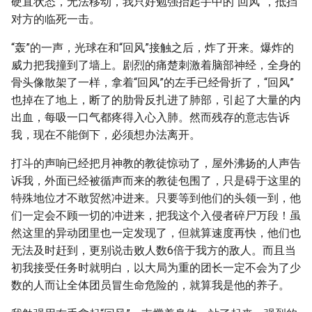
硬直状态，无法移动，我只好勉强抬起手中的“回风”，抵挡
对方的临死一击。
“轰”的一声，光球在和“回风”接触之后，炸了开来。爆炸的
威力把我撞到了墙上。剧烈的痛楚刺激着脑部神经，全身的
骨头像散架了一样，拿着“回风”的左手已经骨折了，“回风”
也掉在了地上，断了的肋骨反扎进了肺部，引起了大量的内
出血，每吸一口气都疼得入心入肺。然而残存的意志告诉
我，现在不能倒下，必须想办法离开。
打斗的声响已经把月神教的教徒惊动了，屋外沸扬的人声告
诉我，外面已经被循声而来的教徒包围了，只是碍于这里的
特殊地位才不敢贸然冲进来。只要等到他们的头领一到，他
们一定会不顾一切的冲进来，把我这个入侵者碎尸万段！虽
然这里的异动团里也一定发现了，但就算速度再快，他们也
无法及时赶到，更别说击败人数6倍于我方的敌人。而且当
初我接受任务时就明白，以大局为重的团长一定不会为了少
数的人而让全体团员冒生命危险的，就算我是他的养子。