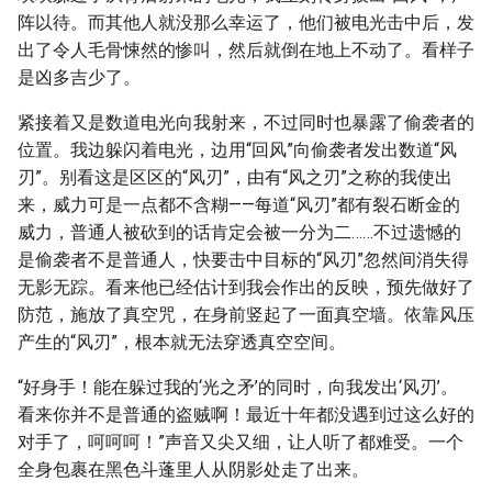
阵以待。而其他人就没那么幸运了，他们被电光击中后，发
出了令人毛骨悚然的惨叫，然后就倒在地上不动了。看样子
是凶多吉少了。
紧接着又是数道电光向我射来，不过同时也暴露了偷袭者的
位置。我边躲闪着电光，边用“回风”向偷袭者发出数道“风
刃”。别看这是区区的“风刃”，由有“风之刃”之称的我使出
来，威力可是一点都不含糊——每道“风刃”都有裂石断金的
威力，普通人被砍到的话肯定会被一分为二……不过遗憾的
是偷袭者不是普通人，快要击中目标的“风刃”忽然间消失得
无影无踪。看来他已经估计到我会作出的反映，预先做好了
防范，施放了真空咒，在身前竖起了一面真空墙。依靠风压
产生的“风刃”，根本就无法穿透真空空间。
“好身手！能在躲过我的‘光之矛’的同时，向我发出‘风刃’。
看来你并不是普通的盗贼啊！最近十年都没遇到过这么好的
对手了，呵呵呵！”声音又尖又细，让人听了都难受。一个
全身包裹在黑色斗蓬里人从阴影处走了出来。