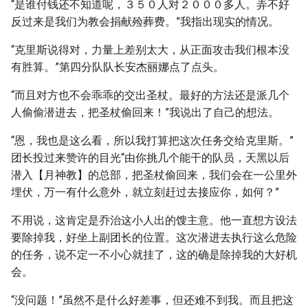
“是谁付钱还不知道呢，３５０人对２０００多人。弄不好
反过来是我们为教会捐献殓葬费。”我指出现实的情况。
“克里斯说得对，力量上差别太大，从正面攻击我们根本没
有胜算。”第四分队队长安杰丽娜点了点头。
“而且对方也不会乖乖的交出圣杖。最好的方法还是派几个
人偷偷潜进去，把圣杖偷回来！”我说出了自己的想法。
“恩，我也是这么看，所以我打算把这次任务交给克里斯。”
团长投过来赞许的目光“由你挑几个能干的队员，天黑以后
潜入【月神教】的总部，把圣杖偷回来，我们会在一公里外
埋伏，万一有什么意外，就立刻赶过去接应你，如何？”
不用说，这肯定是乔治这小人出的馊主意。他一直想方设法
要除掉我，好坐上副团长的位置。这次潜进去执行这么危险
的任务，说不定一不小心就挂了，这的确是除掉我的大好机
会。
“没问题！”虽然不是什么好差事，但还难不到我。而且把这