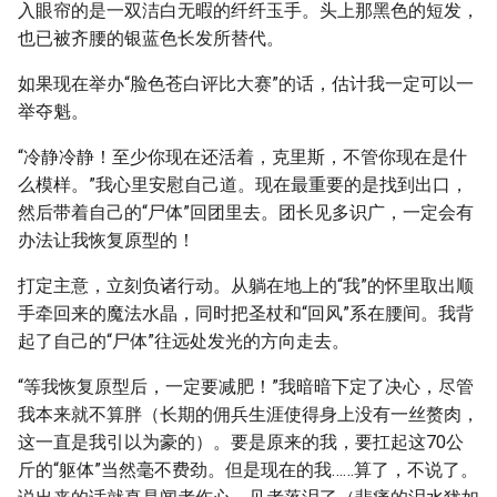
入眼帘的是一双洁白无暇的纤纤玉手。头上那黑色的短发，
也已被齐腰的银蓝色长发所替代。
如果现在举办“脸色苍白评比大赛”的话，估计我一定可以一
举夺魁。
“冷静冷静！至少你现在还活着，克里斯，不管你现在是什
么模样。”我心里安慰自己道。现在最重要的是找到出口，
然后带着自己的“尸体”回团里去。团长见多识广，一定会有
办法让我恢复原型的！
打定主意，立刻负诸行动。从躺在地上的“我”的怀里取出顺
手牵回来的魔法水晶，同时把圣杖和“回风”系在腰间。我背
起了自己的“尸体”往远处发光的方向走去。
“等我恢复原型后，一定要减肥！”我暗暗下定了决心，尽管
我本来就不算胖（长期的佣兵生涯使得身上没有一丝赘肉，
这一直是我引以为豪的）。要是原来的我，要扛起这70公
斤的“躯体”当然毫不费劲。但是现在的我……算了，不说了。