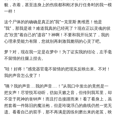
貌，衣着，甚至连身上的伤痕都和刚才执行任务时的我一模
一样！
这个尸体的的确确是真正的“我”—克里斯·奥维恩！他是
“我”，那我是谁？难道我真的已经死了？现在正以灵魂的状
态“欣赏”着自己的“遗容”？神啊！不要和我开玩笑了，我的
心理承受能力有限，您就别再刺激我脆弱的心灵了吧。
梦？对，现在我一定是在梦中！为了证实我的结论，左手毫
不留情的往腿上捏去。
“哇！好疼！”感觉器官毫不留情的把现实反映出来。不对！
我的声音怎么变了！
“咦？我的声音……我的声音……！”从我口中发出的竟然是一
把女声！尽管悦耳动听，彷如天籁之音，但传到我耳里，却
不亚于死神的丧钟声！而且打击接踵而来！看了看身上，虽
然套着一件陈旧的魔法袍，但是玲珑浮凸的曲线仍然一览无
遗。看看自己的双手，那不再满是因练剑磨出来的老茧，映