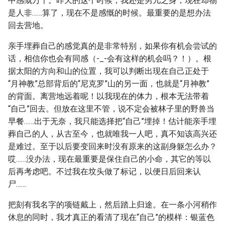
中感慨万千。昨天的这个时候，我还是男儿之身，现在却物
是人非……算了，现在不是感慨的时候。最重要的是想办法
回去营地。
亲手埋葬自己的感觉真的是非常特别，如果你有机会尝试的
话，相信你也会有同感（-_-会有这样的机会吗？！）。根
据太阳的方向和山的位置，我可以判断出现在自己正处于
“月神教”总部背后的“尼克罗”山的另一面，也就是“月神教”
的背面。离营地远着呢！以我现在的体力，根本无法带着
“自己”回去。但放在这里不管，说不定会被林子里的野兽当
早餐……出于无奈，我只能选择把“自己”埋掉！估计能亲手埋
葬自己的人，从古至今，也就唯我一人吧，真不知该高兴还
是难过。至于以后要变回来时没有原来的这副身躯怎么办？
哎……没办法，现在最重要是保住自己的小命，其它的等以
后再考虑吧。不过我在坟头做了标记，以便日后回来认
尸……
把刻有我名字的项链戴上，然后踏上归途。在一条小河稍作
休息的同时，我才真正的看清了现在“自己”的模样：银蓝色