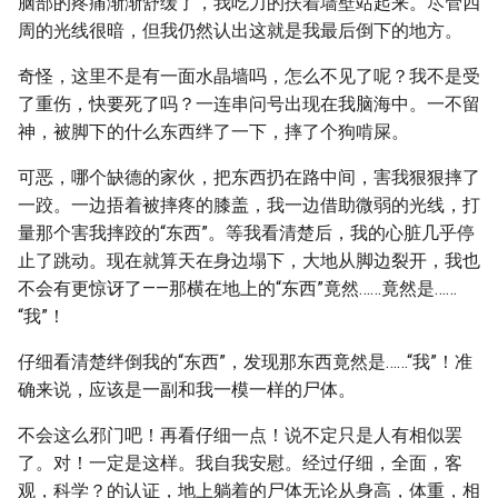
脑部的疼痛渐渐舒缓了，我吃力的扶着墙壁站起来。尽管四
周的光线很暗，但我仍然认出这就是我最后倒下的地方。
奇怪，这里不是有一面水晶墙吗，怎么不见了呢？我不是受
了重伤，快要死了吗？一连串问号出现在我脑海中。一不留
神，被脚下的什么东西绊了一下，摔了个狗啃屎。
可恶，哪个缺德的家伙，把东西扔在路中间，害我狠狠摔了
一跤。一边捂着被摔疼的膝盖，我一边借助微弱的光线，打
量那个害我摔跤的“东西”。等我看清楚后，我的心脏几乎停
止了跳动。现在就算天在身边塌下，大地从脚边裂开，我也
不会有更惊讶了——那横在地上的“东西”竟然……竟然是……
“我”！
仔细看清楚绊倒我的“东西”，发现那东西竟然是……“我”！准
确来说，应该是一副和我一模一样的尸体。
不会这么邪门吧！再看仔细一点！说不定只是人有相似罢
了。对！一定是这样。我自我安慰。经过仔细，全面，客
观，科学？的认证，地上躺着的尸体无论从身高，体重，相