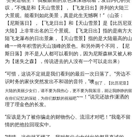
“赞美造物主！”我被眼前的景色深深感动着，发自内心的赞
叹，“不愧是和【天山雪景】，【飞龙日出】并列的大陆三
大景观。能看到如此美景，真是此生无憾啊！”（山茶：
【尼斯落日】，【飞龙日出】和【天山雪景】是【比历尼亚
大陆】上非常出名的三个景观。【飞龙日出】指的是南方大
陆飞龙瀑布的日出景象，【天山雪景】指的是大陆最高的山
峰——终年积雪的天山顶峰的景色。和另外两个不同，【尼
斯日落】并不是人人都可以看到的，因为尼斯森林又被人称
为【迷失之森】，传说进去的人没有一个可以走出来）
“可惜，这说不定就是我们看到的最后一次日落了。”旁边不
识时务的家伙突然发出不和谐的音符，“噢
别了，【比历尼亚】
大陆的美丽少女们，请不要为我伤心，更不要为我落泪，就让我静静的留
~~！”说完还故作潇洒的
在你们记忆的深处，为你们默默的祝福吧
理了理金色的长发。
“应该是为了被你骗走的财物伤心、流泪才对吧！”我毫不留
情的把他拉回现实中。