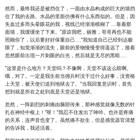
然而，最终我还是被挡住了，一面由水晶构成的巨大的墙挡
住了我的去路。水晶的里面仿佛有什么东西似的。但是，因
失血过多而头晕眼花的我，视线已经渐渐模糊了……靠着那
面墙，我缓缓坐了下来。“原谅我吧，丽雅，哥哥再也不能
照顾你了，以后要好好保重自己……”我知道自己已经到达极
限了，知觉渐渐的流失，眼前的景物慢慢变得遥远了，接着
忽然眼前出现一片刺眼的白光，然后就是无尽的黑暗……
“这里是什么地方？天堂吗？不像啊，天堂不该这么暗啊。
哦，对了。一定是我生前当佣兵时没干过什么好事，没资格
上天堂，被天使们送到地狱去了。”当我回复意识时，首先
想到就是所在之处到底是天堂还是地狱。
忽然，一阵剧烈的刺痛由脑部传来，那种感觉就像无数的针
扎在神经中枢上！“呀！”我忍不住发出了呻吟。也许是疼痛
的关系，连声音也变了。虽然痛不欲生，但是感觉器官清楚
的告诉我，我还活着。