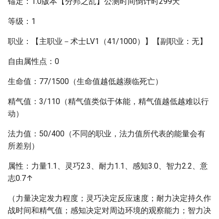
锚定：1.0版本【分邦之乱】公测时间倒计时299天
等级：1
职业：【主职业－术士LV1（41/1000）】【副职业：无】
自由属性点：0
生命值：77/1500（生命值越低越濒临死亡）
精气值：3/110（精气值类似于体能，精气值越低越难以行
动）
法力值：50/400（不同的职业，法力值所代表的能量会有
所差别）
属性：力量1.1、灵巧2.3、耐力1.1、感知3.0、智力2.2、意
志0.7↑
（力量决定发力程度；灵巧决定反应速度；耐力决定持久作
战时间和精气值；感知决定对周边环境的观察能力；智力决