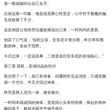
第一眼就能叫出自己名字。
仅就这第一印象，饶是福克斯心性坚定，心中对于魅魔的偏
见也收敛了不少。
这反倒是让他有些话越发难说出口来，一时间内疚更甚。
他叹了口气道：“你的父亲，安东尼·D·查尔斯，昨日率军围
剿邪神，丧命于荒野。
今日过来，一是说其事，二便是送归安东尼的圣域核心。”
第三章 噩耗，圣域结晶的托付
凯尔愣了一下，虽已有准备，但骤然听见这消息，只感觉脑
袋一片空白，半天才回过神来……
终究是两人混为一体，难舍难分。
一时间本就虚弱的身体，竟觉得心头有些绞痛，捧起的茶杯
瞬间落下，被福克斯半空伸手接住。