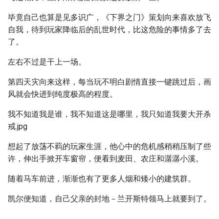
毕竟自己也算是见多识广，《下界之门》策划向来喜欢放飞
自我，待到玩家降临后的乱世时代，比这危险的事情多了去
了。
左右不过是干上一场。
第四天灾向来这样，每当玩不明白剧情直接一键跳过后，画
风就会快进到纯度极高的程度。
我不知道我是谁，我不知道这是哪里，我只知道我要大开杀
戒.jpg
想起了放荡不羁的玩家生涯，他心中的危机感稍稍压制了些
许，伸出手掀开车窗帘，便看到麦田、农庄和潺潺小溪。
随着马车前进，渐渐也有了更多人烟和矮小的建筑群。
凯尔便知道，自己父亲的封地－兰开斯特领马上就要到了。
……