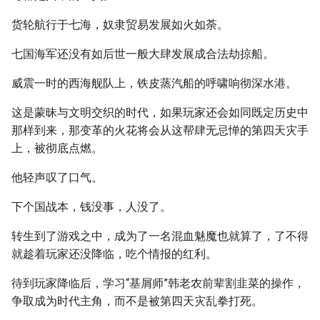
货轮航行于七海，奴隶贸易发展如火如荼。
七国海军还没有如后世一般大肆发展成合法劫掠船。
威震一时的西海舰队上，铁皮蒸汽船的呼啸响彻深水港。
这是蒙昧与文明交织的时代，如果玩家还会如同既定历史中
那样到来，那变革的火花将会从这帮肆无忌惮的第四天灾手
上，被彻底点燃。
他轻声叹了口气。
下个国战本，钱没事，人没了。
转生到了游戏之中，成为了一名混血魅魔也就算了，了不得
就趁着玩家还没降临，吃个情报的红利。
待到玩家降临后，学习“基屑师”韩老农前辈割韭菜的操作，
争取成为时代主角，而不是被第四天灾乱拳打死。