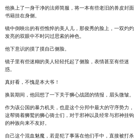
他换上了一身干净的法师简服，将一本有些老旧的兽皮封面
书籍挂在身侧。
镜中倒映出的有些憔悴的美人儿，那俊秀的脸上，一双灼灼
发亮的双眼中不时闪过思索的神色。
他下意识的摸了摸自己侧脸。
镜子里有些迷糊的美人轻轻托起了侧脸，表情甚至有些迷
惑。
真好看，不愧是本大爷！
换装期间，他回想了一下关于狮心战团的情报，眉头微皱。
作为该公国的暴力机关，也是这个分邦中最大的守序势力，
这帮骑着狮鹫的狮心骑士们，对于邪神以及经常与邪神挂钩
的种族向来不友好。
自己这个混血魅魔，若是犯了事落在他们手中，直接被打杀