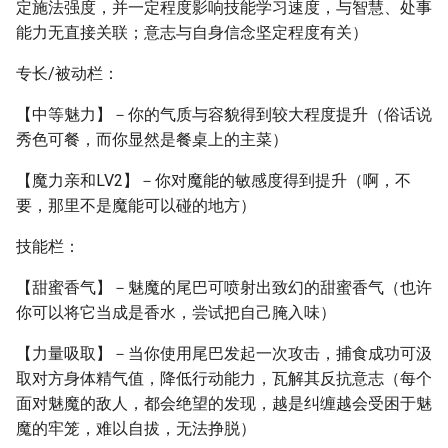
定施法强度，并一定程度影响技能学习速度，与智慧、处事
能力无直接关联；意志与自身信念坚定程度有关）
专长/被动栏：
【中等魅力】－你的气质与容貌得到较大程度提升（俗话说
秀色可餐，而你显然是餐桌上的主菜）
【魔力亲和LV2】－你对魔能的敏感度得到提升（啊，不
要，那里不是魔能可以碰的地方）
技能栏：
【甜蜜香气】－魅魔的尾巴可喷射出致幻的甜蜜香气（也许
你可以将它当成是香水，尝试把自己腌入味）
【力量吸取】－当你使用尾巴发起一次攻击，捕食成功可汲
取对方身体精气值，降低行动能力，瓦解其反抗意志（每个
面对魅魔的敌人，都会绝望的发现，越是纠缠越会受困于魅
魔的牢笼，难以自拔，无法挣脱）