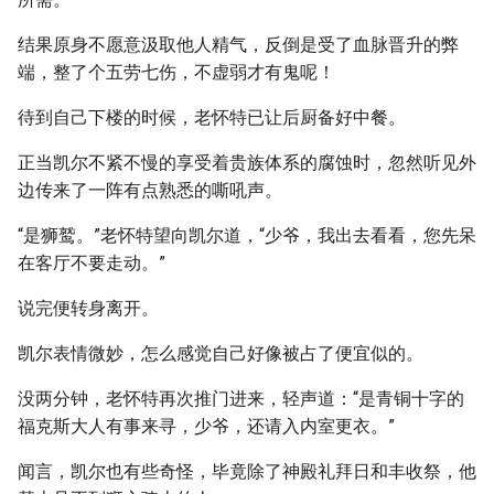
结果原身不愿意汲取他人精气，反倒是受了血脉晋升的弊
端，整了个五劳七伤，不虚弱才有鬼呢！
待到自己下楼的时候，老怀特已让后厨备好中餐。
正当凯尔不紧不慢的享受着贵族体系的腐蚀时，忽然听见外
边传来了一阵有点熟悉的嘶吼声。
“是狮鹫。”老怀特望向凯尔道，“少爷，我出去看看，您先呆
在客厅不要走动。”
说完便转身离开。
凯尔表情微妙，怎么感觉自己好像被占了便宜似的。
没两分钟，老怀特再次推门进来，轻声道：“是青铜十字的
福克斯大人有事来寻，少爷，还请入内室更衣。”
闻言，凯尔也有些奇怪，毕竟除了神殿礼拜日和丰收祭，他