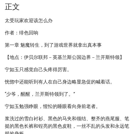
正文
太受玩家欢迎该怎么办
作者：绯色回响
第一章 魅魔转生，到了游戏世界就拿出真本事
【地点：伊贝尔联邦－英基兰斯公国边界－兰开斯特领】
宁如玉只感觉自己头疼得厉害。
恍惚中还能听到有人在自己身边略显急促的喊着话。
“少爷，醒醒，兰开斯特领到了。”
宁如玉勉强睁眼，惺忪的睡眼看向身前老者。
浆洗过的雪白衬衫、黑色的马夹和领结、整齐的燕尾服、笔
挺的黑色长裤和锃亮的黑色皮鞋，一丝不乱的头发和永远笔
挺的身板。