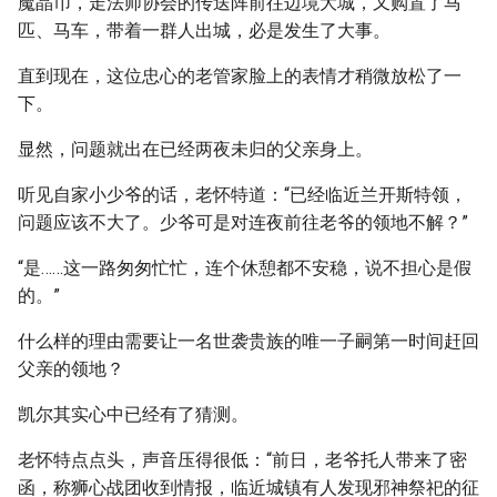
魔晶币，走法师协会的传送阵前往边境大城，又购置了马
匹、马车，带着一群人出城，必是发生了大事。
直到现在，这位忠心的老管家脸上的表情才稍微放松了一
下。
显然，问题就出在已经两夜未归的父亲身上。
听见自家小少爷的话，老怀特道：“已经临近兰开斯特领，
问题应该不大了。少爷可是对连夜前往老爷的领地不解？”
“是……这一路匆匆忙忙，连个休憩都不安稳，说不担心是假
的。”
什么样的理由需要让一名世袭贵族的唯一子嗣第一时间赶回
父亲的领地？
凯尔其实心中已经有了猜测。
老怀特点点头，声音压得很低：“前日，老爷托人带来了密
函，称狮心战团收到情报，临近城镇有人发现邪神祭祀的征