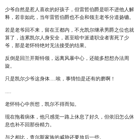
少爷自然是惹人喜欢的好孩子，但雷哲伯爵是听不进他人解
释，若非如此，当年雷哲伯爵也不会和领主老爷分道扬镳。
若是老爷回不来，留在王都内，不允凯尔继承男爵之位也就
算了，连累凯尔人身安全，甚至暗中派遣职业者害死了少
爷，那是老怀特绝对无法接受的结果。
反倒是回兰开斯特领，远离风暴中心，还能多想想办法周
旋。
只是凯尔少爷这身体……唉，事情怕是还有的磨啊！
……
老怀特心中所想，凯尔不得而知。
现在拖着病体，他只感觉一路上休息了好久，但依旧怎么休
息也补不回那份精力。
与之相比，查尔斯家族的威胁还要放后一些。