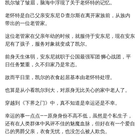
凯尔皱了皱眉，脑海中浮现了关于老怀特的记忆。
老怀特是自己父亲安东尼·D·查尔斯在离开家族前，从族内
带出的一位老管家。
这位老管家在父亲年幼的时候，就服侍于安东尼，现在安东
尼有了孩子，服务对象就变成了凯尔。
前身天生体弱，安东尼就职于公国最强军团·狮心战团，平
日任务繁重，久不归家乃是常态。
故而平日里，凯尔的衣食起居基本由老怀特处理。
也算是从小看凯尔到大，对原身无比关心的家中老人了。
穿越到《下界之门》中，真不知道是幸运还是不幸。
幸运的事一点点——原身身份不高不低，虽然是个私生子，
还有在人类群体中风评不佳的魅魔血脉，但好在有一个爱自
己的男爵父亲，衣食无忧，也没怎么被人欺负。