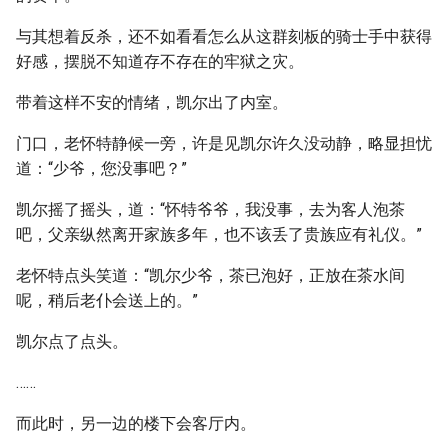
与其想着反杀，还不如看看怎么从这群刻板的骑士手中获得
好感，摆脱不知道存不存在的牢狱之灾。
带着这样不安的情绪，凯尔出了内室。
门口，老怀特静候一旁，许是见凯尔许久没动静，略显担忧
道：“少爷，您没事吧？”
凯尔摇了摇头，道：“怀特爷爷，我没事，去为客人泡茶
吧，父亲纵然离开家族多年，也不该丢了贵族应有礼仪。”
老怀特点头笑道：“凯尔少爷，茶已泡好，正放在茶水间
呢，稍后老仆会送上的。”
凯尔点了点头。
……
而此时，另一边的楼下会客厅内。