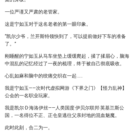
一位严谨又严肃的老管家。
这是宁如玉对于这名老者的第一眼印象。
“凯尔少爷，兰开斯特领快到了，可以提前做好下车的准备
了。”
刚睡醒的宁如玉从马车坐垫上缓缓爬起，揉了揉眉心，脑海
中混乱的记忆经过了一夜的梳理，终于被自己彻底吸收。
心乱如麻和脑中的绞痛交织在一起……
我是宁如玉——次时代虚拟网游《下界之门》【怪力乱神】
公会的一名职业玩家。
我是凯尔·D·海洛伊丝——人类国度·伊贝尔联邦·英基兰斯公
国，一名得位不正、正仓皇逃往父亲封地的混血魅魔。
此时此刻，合二为一。