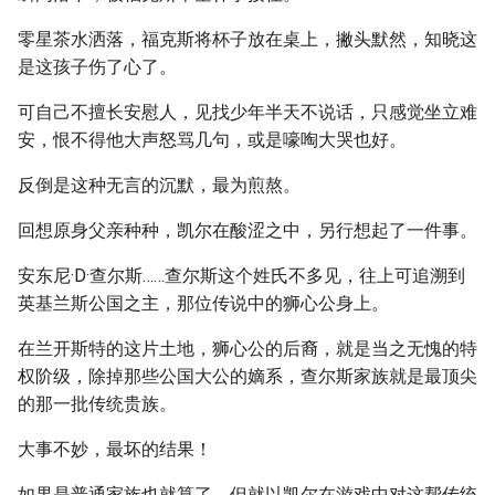
零星茶水洒落，福克斯将杯子放在桌上，撇头默然，知晓这
是这孩子伤了心了。
可自己不擅长安慰人，见找少年半天不说话，只感觉坐立难
安，恨不得他大声怒骂几句，或是嚎啕大哭也好。
反倒是这种无言的沉默，最为煎熬。
回想原身父亲种种，凯尔在酸涩之中，另行想起了一件事。
安东尼·D·查尔斯……查尔斯这个姓氏不多见，往上可追溯到
英基兰斯公国之主，那位传说中的狮心公身上。
在兰开斯特的这片土地，狮心公的后裔，就是当之无愧的特
权阶级，除掉那些公国大公的嫡系，查尔斯家族就是最顶尖
的那一批传统贵族。
大事不妙，最坏的结果！
如果是普通家族也就算了，但就以凯尔在游戏中对这帮传统