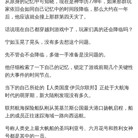
从原身的记忆中可知晓，现在是神华历778年，如果那群玩
家依旧会如同自己记忆中的时间段降临，那么大约在一年
后，他应该就会撞上那群第四天灾了。
话说现在自己都穿越到游戏中了，玩家们真的还会降临吗？
宁如玉晃了晃头，没有多去想这个问题。
先不管会不会降临，多做一手准备是没问题的。
他仔细检索了一下自己的记忆，锁定了游戏前期几个关键性
的大事件的时间节点。
当下的自己所处的【人类国度·伊贝尔联邦】正处于大航海
时代的萌芽期，新大陆刚发现没有多久。
联邦航海探险船队刚从英基兰斯公国最大港口扬帆启程，船
上的成员正往迷踪海域一路向西远航。
号称人类史上最大帆船的圣玛利亚号、六月花号和胜利女神
号都是其中的一员。