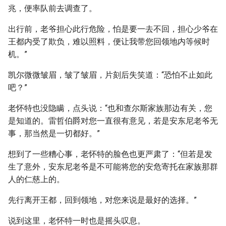
兆，便率队前去调查了。
出行前，老爷担心此行危险，怕是要一去不回，担心少爷在
王都内受了欺负，难以照料，便让我带您回领地内等候时
机。”
凯尔微微皱眉，皱了皱眉，片刻后失笑道：“恐怕不止如此
吧？”
老怀特也没隐瞒，点头说：“也和查尔斯家族那边有关，您
是知道的。雷哲伯爵对您一直很有意见，若是安东尼老爷无
事，那当然是一切都好。”
想到了一些糟心事，老怀特的脸色也更严肃了：“但若是发
生了意外，安东尼老爷是不可能将您的安危寄托在家族那群
人的仁慈上的。
先行离开王都，回到领地，对您来说是最好的选择。”
说到这里，老怀特一时也是摇头叹息。