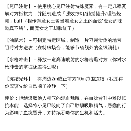
【尾巴注射】－使用桃心尾巴注射特殊魔素，有一定几率瓦
解对方抵抗力，并随机造成「强效致幻/触觉提升/理智烧
却」buff（相传魅魔女王曾当着魔女之王的面说“魔女的味
道真不错”，而魔女之王却脸红了）
【油腻术】－可指定特定区域，制造一片容易滑倒的地带，
阻碍对方进攻（在特殊场合，能够节省额外的金钱消耗）
【水枪冲击】－释放一道高速喷射的水枪击退对方（你对水
枪冲击的掌握还差得远呢）
【冻结光环】－将周边2m或正前方10m范围冻结（我觉得
你应该先给自己脑子冷静一下）
评价：拒绝汲取他人精气的混血魅魔，在血脉晋升中难以抵
抗本能，选择将小尾巴咬向了自己脖颈吸取精气，愚蠢的行
为影响了血统晋升，并持续吞噬你的生机和活力。
……