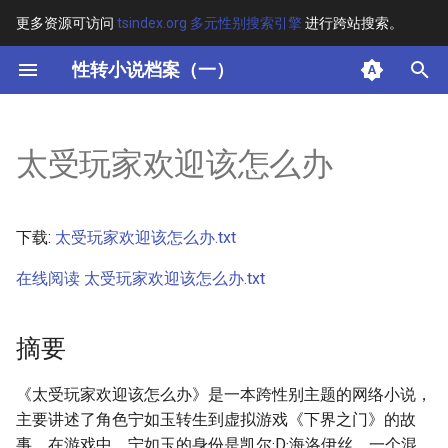
更多资源可访问
tsindex.org 多元性别搜索引擎
进行跨站搜索。
键
性转小说档案（一）
入
摘要
以
太受玩家欢迎该怎么办
开
其他信息 [Processed Page
Metadata]
始
下载:
太受玩家欢迎该怎么办.txt
搜
正文
在线阅读 太受玩家欢迎该怎么办.txt
索
摘要
《太受玩家欢迎该怎么办》是一本跨性别主题的网络小说，
主要讲述了角色宁如玉转生到虚拟游戏《下界之门》的故
事。在游戏中，宁如玉的身份是凯尔·D·海洛伊丝，一个混