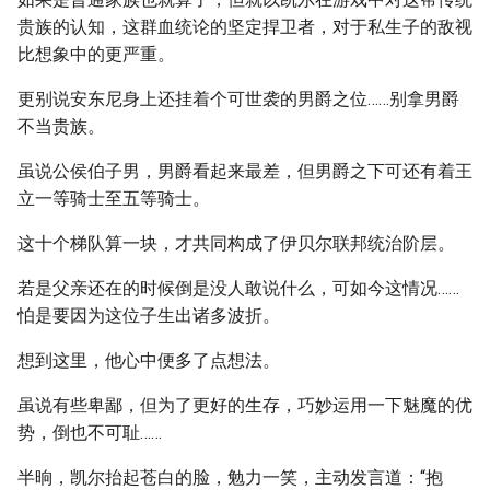
贵族的认知，这群血统论的坚定捍卫者，对于私生子的敌视
比想象中的更严重。
更别说安东尼身上还挂着个可世袭的男爵之位……别拿男爵
不当贵族。
虽说公侯伯子男，男爵看起来最差，但男爵之下可还有着王
立一等骑士至五等骑士。
这十个梯队算一块，才共同构成了伊贝尔联邦统治阶层。
若是父亲还在的时候倒是没人敢说什么，可如今这情况……
怕是要因为这位子生出诸多波折。
想到这里，他心中便多了点想法。
虽说有些卑鄙，但为了更好的生存，巧妙运用一下魅魔的优
势，倒也不可耻……
半晌，凯尔抬起苍白的脸，勉力一笑，主动发言道：“抱