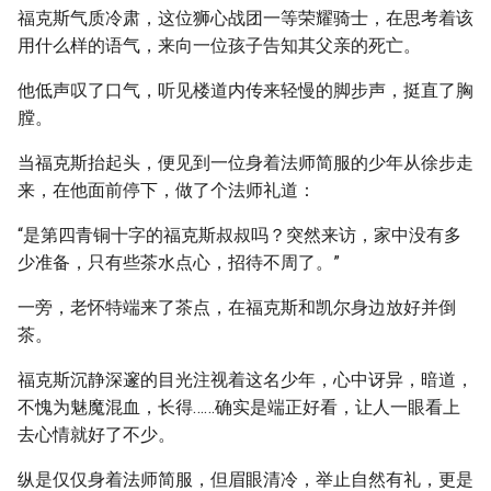
福克斯气质冷肃，这位狮心战团一等荣耀骑士，在思考着该
用什么样的语气，来向一位孩子告知其父亲的死亡。
他低声叹了口气，听见楼道内传来轻慢的脚步声，挺直了胸
膛。
当福克斯抬起头，便见到一位身着法师简服的少年从徐步走
来，在他面前停下，做了个法师礼道：
“是第四青铜十字的福克斯叔叔吗？突然来访，家中没有多
少准备，只有些茶水点心，招待不周了。”
一旁，老怀特端来了茶点，在福克斯和凯尔身边放好并倒
茶。
福克斯沉静深邃的目光注视着这名少年，心中讶异，暗道，
不愧为魅魔混血，长得……确实是端正好看，让人一眼看上
去心情就好了不少。
纵是仅仅身着法师简服，但眉眼清冷，举止自然有礼，更是