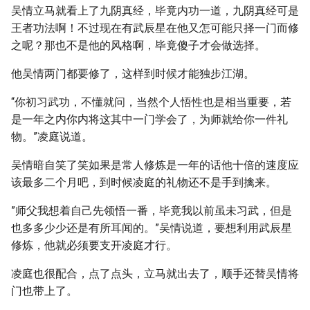
吴情立马就看上了九阴真经，毕竟内功一道，九阴真经可是
王者功法啊！不过现在有武辰星在他又怎可能只择一门而修
之呢？那也不是他的风格啊，毕竟傻子才会做选择。
他吴情两门都要修了，这样到时候才能独步江湖。
“你初习武功，不懂就问，当然个人悟性也是相当重要，若
是一年之内你内将这其中一门学会了，为师就给你一件礼
物。”凌庭说道。
吴情暗自笑了笑如果是常人修炼是一年的话他十倍的速度应
该最多二个月吧，到时候凌庭的礼物还不是手到擒来。
”师父我想着自己先领悟一番，毕竟我以前虽未习武，但是
也多多少少还是有所耳闻的。”吴情说道，要想利用武辰星
修炼，他就必须要支开凌庭才行。
凌庭也很配合，点了点头，立马就出去了，顺手还替吴情将
门也带上了。