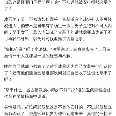
自己这是拜哪门子师父啊！啥也不知道就被安排得那么妥当
了？
凌羽笑了笑，不知该如何回答，古墓派有个规矩外人不可轻
易进入，倘若不是当年有了杨过一事，男子是绝对不可入内
的，至于女子一旦入内知晓了古墓了的话就需要成为弟子不
可再轻易外出，以免到时候泄露了古墓之事。
“快把药喝了吧！小师妹。”凌羽说道，转身便离去了，只留
吴情一个人在哪里一脸的疑惑与不解。
咋的自己就成小师妹了？难不成是因为自己女装被他们认错
了？还有他们连自己是谁都没问就把自己收了这也太草率了
吧！
“草率什么，当古墓派的小师妹不好吗？”谁知玉佩突然通过
传音在吴情脑海中说道。
吴情疑惑，赶忙问武辰星这是不是他安排的，不过武辰星立
马就否认了，说是它只负责将他带到这里来，其他的一切全