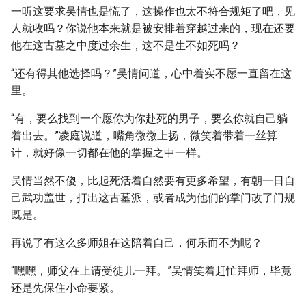
一听这要求吴情也是慌了，这操作也太不符合规矩了吧，见
人就收吗？你说他本来就是被安排着穿越过来的，现在还要
他在这古墓之中度过余生，这不是生不如死吗？
“还有得其他选择吗？”吴情问道，心中着实不愿一直留在这
里。
“有，要么找到一个愿你为你赴死的男子，要么你就自己躺
着出去。”凌庭说道，嘴角微微上扬，微笑着带着一丝算
计，就好像一切都在他的掌握之中一样。
吴情当然不傻，比起死活着自然要有更多希望，有朝一日自
己武功盖世，打出这古墓派，或者成为他们的掌门改了门规
既是。
再说了有这么多师姐在这陪着自己，何乐而不为呢？
“嘿嘿，师父在上请受徒儿一拜。”吴情笑着赶忙拜师，毕竟
还是先保住小命要紧。