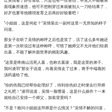
让吴情看了好生喜欢，只是也有一丝害怕，毕竟人不能被表
面现象所迷惑，他可不想刚穿过来就被别人一刀给结果了，
好歹也要等他猥琐发育之后再好好较量吧！
“小姐姐，这是何处？”吴情装出一副对这里一无所知的样子
问道。
那女子在听了吴情的称呼之后也是笑了，活了这么多年她还
是第一次听说过有这种称呼，可惜了她师父不允许他们轻易
出墓，不能了解外面世界的精彩风趣。
“这里是终南山活死人墓，也称古墓派，我是这里的弟子。
我叫凌羽”那女子说道，向着吴情走了过来，将手中端着的
汤药递给了他。
“你的伤我已经帮你处理好了，待到你伤好之时便去行拜师
之礼吧！”凌羽说道，吴情一脸懵逼，这是什么操作？一来
就给自己安排一个师父，加装背景吗？
“不是？敢问小姐姐这拜师是什么情况？”吴情不解的问道，