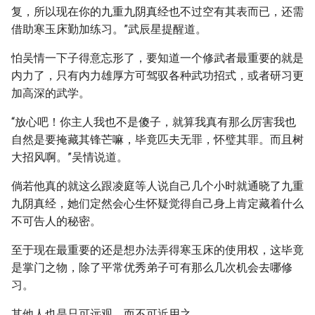
复，所以现在你的九重九阴真经也不过空有其表而已，还需
借助寒玉床勤加练习。”武辰星提醒道。
怕吴情一下子得意忘形了，要知道一个修武者最重要的就是
内力了，只有内力雄厚方可驾驭各种武功招式，或者研习更
加高深的武学。
“放心吧！你主人我也不是傻子，就算我真有那么厉害我也
自然是要掩藏其锋芒嘛，毕竟匹夫无罪，怀璧其罪。而且树
大招风啊。”吴情说道。
倘若他真的就这么跟凌庭等人说自己几个小时就通晓了九重
九阴真经，她们定然会心生怀疑觉得自己身上肯定藏着什么
不可告人的秘密。
至于现在最重要的还是想办法弄得寒玉床的使用权，这毕竟
是掌门之物，除了平常优秀弟子可有那么几次机会去哪修
习。
其他人也是只可远观，而不可近用之。