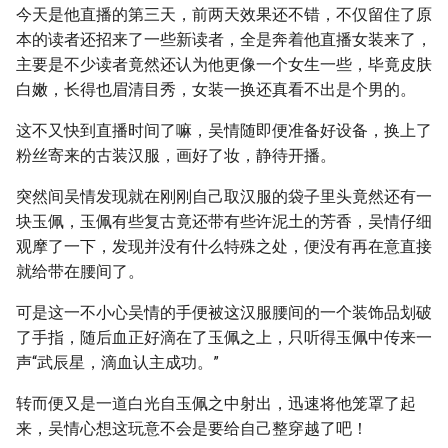
今天是他直播的第三天，前两天效果还不错，不仅留住了原
本的读者还招来了一些新读者，全是奔着他直播女装来了，
主要是不少读者竟然还认为他更像一个女生一些，毕竟皮肤
白嫩，长得也眉清目秀，女装一换还真看不出是个男的。
这不又快到直播时间了嘛，吴情随即便准备好设备，换上了
粉丝寄来的古装汉服，画好了妆，静待开播。
突然间吴情发现就在刚刚自己取汉服的袋子里头竟然还有一
块玉佩，玉佩有些复古竟还带有些许泥土的芳香，吴情仔细
观摩了一下，发现并没有什么特殊之处，便没有再在意直接
就给带在腰间了。
可是这一不小心吴情的手便被这汉服腰间的一个装饰品划破
了手指，随后血正好滴在了玉佩之上，只听得玉佩中传来一
声“武辰星，滴血认主成功。”
转而便又是一道白光自玉佩之中射出，迅速将他笼罩了起
来，吴情心想这玩意不会是要给自己整穿越了吧！