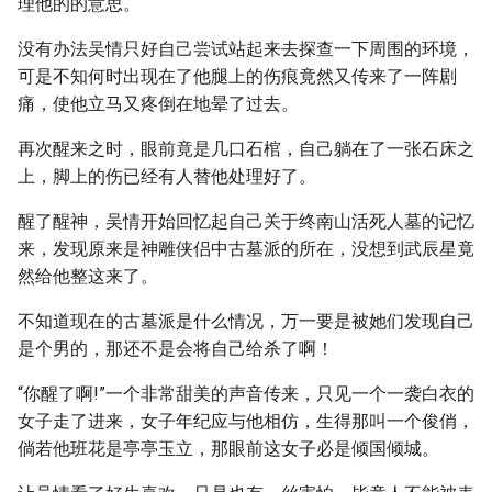
理他的的意思。
没有办法吴情只好自己尝试站起来去探查一下周围的环境，
可是不知何时出现在了他腿上的伤痕竟然又传来了一阵剧
痛，使他立马又疼倒在地晕了过去。
再次醒来之时，眼前竟是几口石棺，自己躺在了一张石床之
上，脚上的伤已经有人替他处理好了。
醒了醒神，吴情开始回忆起自己关于终南山活死人墓的记忆
来，发现原来是神雕侠侣中古墓派的所在，没想到武辰星竟
然给他整这来了。
不知道现在的古墓派是什么情况，万一要是被她们发现自己
是个男的，那还不是会将自己给杀了啊！
“你醒了啊!”一个非常甜美的声音传来，只见一个一袭白衣的
女子走了进来，女子年纪应与他相仿，生得那叫一个俊俏，
倘若他班花是亭亭玉立，那眼前这女子必是倾国倾城。