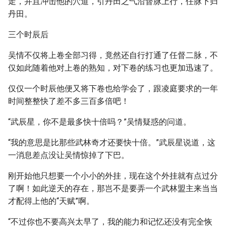
走，并且冲击他的穴道，引丹田之气沿督脉上行，任脉下归
丹田。
三个时辰后
吴情不仅将上卷全部习得，竟然还自行打通了任督二脉，不
仅如此随着他对上卷的熟知，对下卷的练习也更加迅速了。
仅仅一个时辰他便又将下卷也给学会了，跟凌庭要求的一年
时间整整快了差不多三百多倍吧！
“武辰星，你不是最多快十倍吗？”吴情疑惑的问道。
“我的意思是比那些武林奇才还要快十倍。”武辰星说道，这
一消息差点没让吴情惊掉了下巴。
刚开始他只想要一个小小的外挂，现在这个外挂就有点过分
了啊！如此逆天的存在，那岂不是要弄一个武林盟主来当当
才配得上他的“天赋”啊。
“不过你也不要高兴太早了，我的能力和记忆还没有完全恢