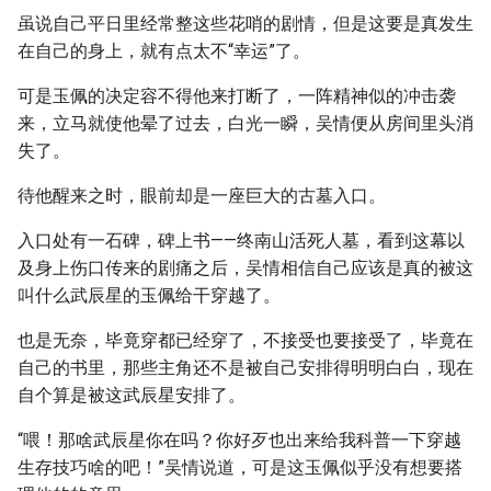
虽说自己平日里经常整这些花哨的剧情，但是这要是真发生
在自己的身上，就有点太不“幸运”了。
可是玉佩的决定容不得他来打断了，一阵精神似的冲击袭
来，立马就使他晕了过去，白光一瞬，吴情便从房间里头消
失了。
待他醒来之时，眼前却是一座巨大的古墓入口。
入口处有一石碑，碑上书——终南山活死人墓，看到这幕以
及身上伤口传来的剧痛之后，吴情相信自己应该是真的被这
叫什么武辰星的玉佩给干穿越了。
也是无奈，毕竟穿都已经穿了，不接受也要接受了，毕竟在
自己的书里，那些主角还不是被自己安排得明明白白，现在
自个算是被这武辰星安排了。
“喂！那啥武辰星你在吗？你好歹也出来给我科普一下穿越
生存技巧啥的吧！”吴情说道，可是这玉佩似乎没有想要搭