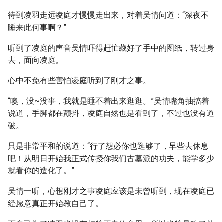
待到凌羽走远凌庭才慢慢走出来，对着吴情问道：“深夜不
睡来此何事啊？”
听到了凌庭的声音吴情吓得赶忙藏好了手中的图纸，转过身
去，面向凌庭。
心中不免有些害怕凌庭听到了刚才之事。
“噢，没~没事，我就是睡不着出来逛逛。”吴情嘴角抽搐着
说道，手脚都在颤抖，凌庭自然也是看到了，不过也没有道
破。
只是非常平和的说道：“行了想必你也逛够了，早些去休息
吧！从明日开始我正式传授你我们古墓派的功夫，能学多少
就看你的造化了。”
吴情一听，心想刚才之事凌庭应该是未曾听到，现在凌庭已
经愿意真正开始教自己了。