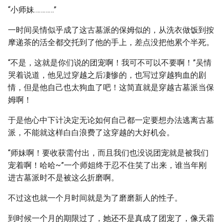
“小师妹…………”
一时间吴情似乎成了这古墓派的保姆似的，从洗衣做饭到按
摩递茶的活全都交托到了他的手上，差点没把他累个半死。
“不是，这就是你们说的团宠啊！我可不可以不要啊！”吴情
哭着说道，他见过穿越之后凄惨的，也写过穿越狗血的剧
情，但是他自己也太狗血了吧！这简直就是穿越古墓派当保
姆啊！
于是他心中下计决定无论如何自己都一定要想办法逃离古墓
派，不能就这样白白浪费了这穿越的大好机会。
“师妹啊！要收获需付出，而且我们也没说团宠就是被我们
宠着啊！哈哈~”一个师姐终于忍不住笑了出来，谁当年刚
进古墓派时不是被这么折磨啊。
不过这也就一个月时间就是为了磨磨新人的性子。
到时候一个月的期限过了，她还不是真成了团宠了，像天霜