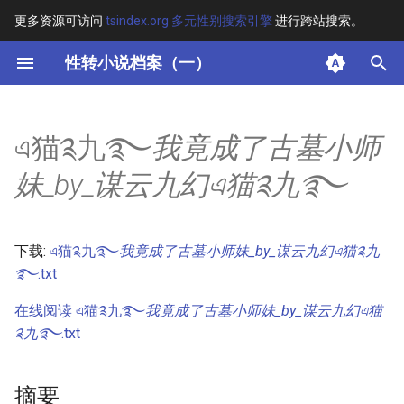
更多资源可访问
tsindex.org 多元性别搜索引擎
进行跨站搜索。
键
性转小说档案（一）
入
摘要
以
এ猫༉九࿐
我竟成了古墓小师
开
其他信息 [Processed Page
妹_by_谋云九幻এ猫༉九࿐
Metadata]
始
搜
正文
下载:
এ猫༉九࿐
我竟成了古墓小师妹_by_谋云九幻এ猫༉九
索
࿐
.txt
在线阅读 এ猫༉九࿐
我竟成了古墓小师妹_by_谋云九幻এ猫
༉九࿐
.txt
摘要