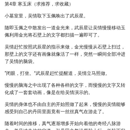
第4章 寒玉床（求推荐，求收藏）
小墓室里，吴情取下玉佩唤出了武辰星。
随即玉佩之中散发出一道金光来，武辰星让吴情慢慢移动玉
佩利用金光将石壁上的文字都扫描一遍即可了。
吴情赶忙按照武辰星的指示来做，金光慢慢从石壁上扫过，
那壁上的文字还有画像就像活了一样，突然一瞬间全部冲进
了吴情的脑袋。
“闭眼，打坐。”武辰星赶忙提醒道，吴情立马照做。
慢慢的脑海之中出现了各种各样的文字，而慢慢的文字又转
化成了一套套动画，像是在给吴情演示的。
吴情的身体也不由自主的开始照做了起来，慢慢的吴情能够
感受到自己的丹田里面竟有一丝丝真气在游走了。
随着时间的推移，真气逐渐增多开始向着他的奇经八脉游