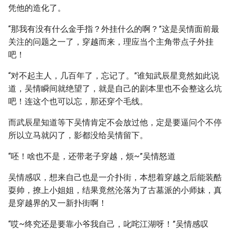
凭他的造化了。
“那我有没有什么金手指？外挂什么的啊？”这是吴情面前最
关注的问题之一了，穿越而来，理应当个主角带点子外挂
吧！
“对不起主人，几百年了，忘记了。”谁知武辰星竟然如此说
道，吴情瞬间就绝望了，就是自己的剧本里也不会整这么坑
吧！连这个也可以忘，那还穿个毛线。
而武辰星知道等下吴情肯定不会放过他，定是要逼问个不停
所以立马就闪了，影都没给吴情留下。
“呸！啥也不是，还带老子穿越，烦~”吴情怒道
吴情感叹，想来自己也是一介扑街，本想着穿越之后能装酷
耍帅，撩上小姐姐，结果竟然沦落为了古墓派的小师妹，真
是穿越界的又一新扑街啊！
“哎~终究还是要靠小爷我自己，叱咤江湖呀！”吴情感叹