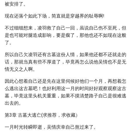
被安排了。
现在还落个如此下场，简直就是穿越界的耻辱啊!
不过细细想来，凌羽救了自己一回，虽说自己伤不至死，但
是也可能对腿造成影响，要是瘸了，那他也还不如现在这般
了。
所以自己欠凌羽还有古墓这份人情，如果他还都不还就走的
话，那就当真有些不厚道了，毕竟再怎么说他吴情也不是无
情无义之人啊。
因此心想着自己还是先在这里伺候好他们一个月，再想着怎
么逃出这古墓吧！也好利用这一月的时间好好观察观察这古
墓，毕竟这里头机关重重，如果不摸清楚路子自己是很难逃
出去的。
第3章 古墓大逃亡(求推荐，求收藏）
一月时光转瞬即逝，吴情庆幸自己熬过来了。