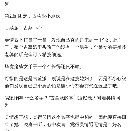
道。
第2章 团宠，古墓派小师妹
古墓派，古墓中心
吴情四下打量了一番，发现自己真的是来到一个“女儿国”
了，整个古墓派里头除了他没有一个男生，全是女的要是找
老婆的话完全可以精挑细选。
毕竟这些女弟子一个个长得还真不赖。
可惜的是这是古墓派，别说是在这挑媳妇了，要是不小心被
他们发现自己是个男的怕是连小命都会交代在这里了吧。
“姑娘你叫什么名字？”古墓派的掌门凌庭老人对着吴情问
道。
吴情想了想，觉得吴情这个名字也挺中和的，因此便直接回
答了她，凌庭一听，心中欢喜，觉得吴情通无情是个好名