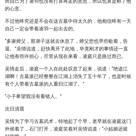
而自己为了凌羽也没有打算再走的意思，所以也算是称了他
的心意。
不过他终究还是不会在这古墓中待太久的，他相信终有一天
自己一定会带着凌羽一起出去的。
“多谢师父，那弟子这就去休息了，师父您也早些歇着，告
退。”吴情说道，赶快离开了此地，毕竟刚才的事情还一直
让他有些许担心，尽管从现在来看，凌庭只是路过而已。
吴情走后，凌庭一个人在此处叹息了起来，说道：“绝迹江
湖啊！古墓派已经整整在江湖上消失了五十年了，也是时候
有个人带着古墓派的人重归江湖了。”
“小子希望我没有看错人。”
次日清晨
吴情为了学习古墓武术，特地起了个早，老早就在凌庭这门
外侯着了，石门打开，凌庭笑着对吴情说道：“小姑娘还挺