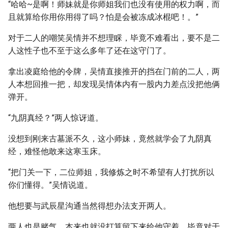
“哈哈~是啊！师妹就是你师姐我们也没有使用的权力啊，而
且就算给你用你用得了吗？怕是会被冻成冰棍吧！。”
对于二人的嘲笑吴情并不想理睬，毕竟不难看出，要不是二
人这性子也不至于这么多年了还在这守门了。
拿出凌庭给他的令牌，吴情直接推开的挡在门前的二人，两
人本想回推一把，却发现吴情体内有一股内力差点没把他俩
弹开。
“九阴真经？”两人惊讶道。
没想到刚来古墓派不久，这小师妹，竟然就学会了九阴真
经，难怪他敢来这寒玉床。
“把门关一下，二位师姐，我修炼之时不希望有人打扰所以
你们懂得。”吴情说道。
他想要与武辰星沟通当然得想办法支开两人。
两人也是赌气，本来也就没打算留下来给他守着，毕竟对于