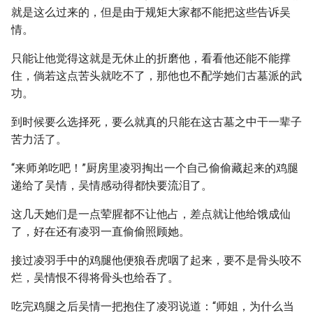
就是这么过来的，但是由于规矩大家都不能把这些告诉吴
情。
只能让他觉得这就是无休止的折磨他，看看他还能不能撑
住，倘若这点苦头就吃不了，那他也不配学她们古墓派的武
功。
到时候要么选择死，要么就真的只能在这古墓之中干一辈子
苦力活了。
“来师弟吃吧！”厨房里凌羽掏出一个自己偷偷藏起来的鸡腿
递给了吴情，吴情感动得都快要流泪了。
这几天她们是一点荤腥都不让他占，差点就让他给饿成仙
了，好在还有凌羽一直偷偷照顾她。
接过凌羽手中的鸡腿他便狼吞虎咽了起来，要不是骨头咬不
烂，吴情恨不得将骨头也给吞了。
吃完鸡腿之后吴情一把抱住了凌羽说道：“师姐，为什么当