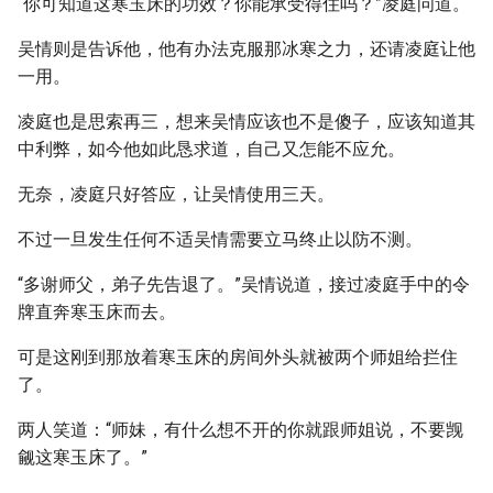
“你可知道这寒玉床的功效？你能承受得住吗？”凌庭问道。
吴情则是告诉他，他有办法克服那冰寒之力，还请凌庭让他
一用。
凌庭也是思索再三，想来吴情应该也不是傻子，应该知道其
中利弊，如今他如此恳求道，自己又怎能不应允。
无奈，凌庭只好答应，让吴情使用三天。
不过一旦发生任何不适吴情需要立马终止以防不测。
“多谢师父，弟子先告退了。”吴情说道，接过凌庭手中的令
牌直奔寒玉床而去。
可是这刚到那放着寒玉床的房间外头就被两个师姐给拦住
了。
两人笑道：“师妹，有什么想不开的你就跟师姐说，不要觊
觎这寒玉床了。”