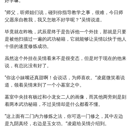
好学嘛。”
“师父，听师姐们说，碰到你指导教学之事，很难，今日师
父愿亲自教我，我又怎敢不好学呢？”吴情说道。
毕竟就在昨晚，武辰星终于是告诉他一个外挂，那就是只要
是被他扫描过一遍的武功秘籍，它就能够让吴情以快于他人
十倍的速度修炼成功。
虽然这个外挂在吴情看来不是很变态，但是对于现在的他来
说，有总比没有好了。
“你这小妹嘴还真甜啊！会说话，为师喜欢。”凌庭微笑着说
道，领着吴情来到了一个小墓室之中。
墓室中央挂有杨过和小龙女二人的画像，而其他两旁则是刻
着两本武功秘籍，不过吴情却是什么都看不懂。
“这上面有二门内力修炼之法，你可选一门修之，其中左边
是九阴真经，右边是玉女功。”凌庭给吴情介绍到。