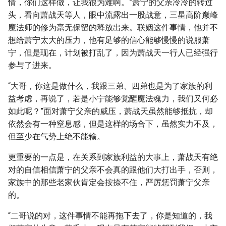
情，你们这样做，让我很为难啊。”萧宁的父亲冷冷的转过
头，看向萧战天等人，眼中流露出一股战意，三星高阶巅峰
魔法师的修为毫无保留的释放出来。联姻这件事情，他并不
想给萧宁太大的压力，他有足够的信心能够慢慢的说服萧
宁，但是现在，计划被打乱了，因为萧战天一行人已经强行
参与了进来。
“大哥，你这是做什么，我跟三弟、四弟也是为了家族的利
益考虑，再说了，若是小宁能够觉醒魔法魂力，我们又何必
如此呢？”面对萧宁父亲的威压，萧战天虽然能够抵抗，却
依然会有一种窒息感，但是这样的场合下，虽然实力不及，
但至少在气势上绝不能输。
更重要的一点是，在关系到家族利益的大事上，萧战天有绝
对的自信相信萧宁的父亲不会真的跟他们大打出手，否则，
家族中的那些老家伙肯定会按捺不住，严厉惩罚萧宁父亲
的。
“二哥说的对，这件事情不能再拖下去了，你是知道的，我