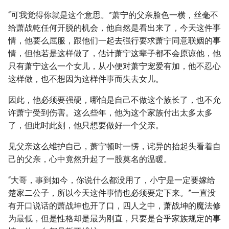
“可我觉得你就是这个意思。”萧宁的父亲脸色一横，丝毫不
给萧战乾任何开脱的机会，他自然是看出来了，今天这件事
情，他要么屈服，跟他们一起去强行要求萧宁同意联姻的事
情，但他若是这样做了，估计萧宁这辈子都不会原谅他，他
只有萧宁这么一个女儿，从小便对萧宁宠爱有加，他不忍心
这样做，也不想因为这样件事而失去女儿。
因此，他必须要强硬，哪怕是自己不做这个族长了，也不允
许萧宁受到伤害。这么些年，他为这个家族付出太多太多
了，但此时此刻，他只想要做好一个父亲。
见父亲这么维护自己，萧宁顿时一愣，诧异的抬起头看着自
己的父亲，心中竟然升起了一股莫名的温暖。
“大哥，事到如今，你说什么都没用了，小宁是一定要嫁给
楚家二公子，所以今天这件事情也必须要定下来。”一直没
有开口说话的萧战坤也开了口，四人之中，萧战坤的魔法修
为最低，但是性格却是最为刚直，只要是合乎家族规定的事