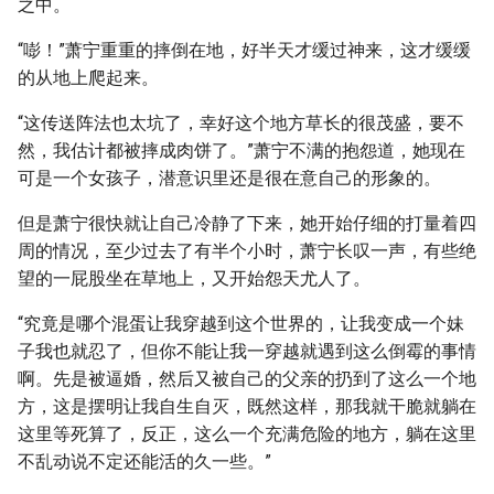
之中。
“嘭！”萧宁重重的摔倒在地，好半天才缓过神来，这才缓缓
的从地上爬起来。
“这传送阵法也太坑了，幸好这个地方草长的很茂盛，要不
然，我估计都被摔成肉饼了。”萧宁不满的抱怨道，她现在
可是一个女孩子，潜意识里还是很在意自己的形象的。
但是萧宁很快就让自己冷静了下来，她开始仔细的打量着四
周的情况，至少过去了有半个小时，萧宁长叹一声，有些绝
望的一屁股坐在草地上，又开始怨天尤人了。
“究竟是哪个混蛋让我穿越到这个世界的，让我变成一个妹
子我也就忍了，但你不能让我一穿越就遇到这么倒霉的事情
啊。先是被逼婚，然后又被自己的父亲的扔到了这么一个地
方，这是摆明让我自生自灭，既然这样，那我就干脆就躺在
这里等死算了，反正，这么一个充满危险的地方，躺在这里
不乱动说不定还能活的久一些。”