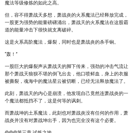
魔法等级修炼的如此之高。
但，容不得萧战天多想，萧战炎的火系魔法已经释放完成，
一股更为强势的能量磅礴涌出，萧战天的火系魔法在这股霸
道的能量冲击下很快就支离破碎。
这是火系高阶魔法，爆裂，同时也是萧战炎的杀手锏。
“轰！”
一股巨大的爆裂声从萧战天的脚下传来，强劲的冲击气流让
那个萧战天狼狈不堪的倒飞出去，他口喷鲜血，身上的衣服
被撕裂，魂海中的魔法星云被切断，已经无法释放魔法了。
此刻，萧战天的内心是崩溃，他发现自己竟然连萧战炎的一
个魔法都抵挡不了，这是何等的讽刺。
而萧战坤的土系魔法，此刻也对萧战炎没有任何的作用，萧
战炎并没有对萧战坤出手，因为也完全没有这个必要。
@@@第三章 试炼之地