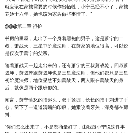
就应该在家族需要的时候作出牺牲，小宁已经不小了，家族
养她十六年，她也该为家族做些事情了。”
@@@第二章 袒护
书房的里屋，走出了一个身着黑袍的男子，这是萧宁的二
叔，萧战天，三星中阶魔法师，在萧家的地位很高，可以说
是仅次于萧宁的父亲。
随着萧战天一起走出来的，还有萧宁的三叔萧战乾，四叔萧
战坤，萧战乾跟萧战坤也是三星魔法师，但他们都只是三星
初阶魔法师，地位显然不如萧战天，两人跟在萧战天的身
后，就像是两个跟班似的。
闻言，萧宁愤怒的抬起头，双手紧握，长长的指甲刺进了手
心，留下了一道道清晰的印痕，她紧咬着牙关，浑身都在颤
抖。
“你们怎么出来了，不是都商量好了，由我跟小宁说这件事