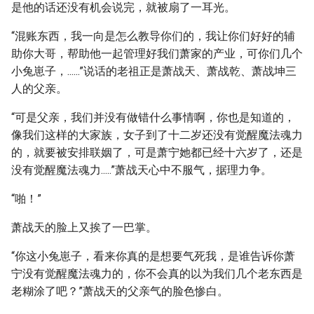
是他的话还没有机会说完，就被扇了一耳光。
“混账东西，我一向是怎么教导你们的，我让你们好好的辅
助你大哥，帮助他一起管理好我们萧家的产业，可你们几个
小兔崽子，......”说话的老祖正是萧战天、萧战乾、萧战坤三
人的父亲。
“可是父亲，我们并没有做错什么事情啊，你也是知道的，
像我们这样的大家族，女子到了十二岁还没有觉醒魔法魂力
的，就要被安排联姻了，可是萧宁她都已经十六岁了，还是
没有觉醒魔法魂力.....”萧战天心中不服气，据理力争。
“啪！”
萧战天的脸上又挨了一巴掌。
“你这小兔崽子，看来你真的是想要气死我，是谁告诉你萧
宁没有觉醒魔法魂力的，你不会真的以为我们几个老东西是
老糊涂了吧？”萧战天的父亲气的脸色惨白。