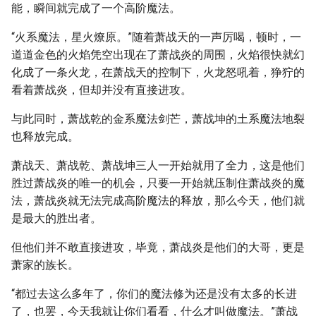
能，瞬间就完成了一个高阶魔法。
“火系魔法，星火燎原。”随着萧战天的一声厉喝，顿时，一
道道金色的火焰凭空出现在了萧战炎的周围，火焰很快就幻
化成了一条火龙，在萧战天的控制下，火龙怒吼着，狰狞的
看着萧战炎，但却并没有直接进攻。
与此同时，萧战乾的金系魔法剑芒，萧战坤的土系魔法地裂
也释放完成。
萧战天、萧战乾、萧战坤三人一开始就用了全力，这是他们
胜过萧战炎的唯一的机会，只要一开始就压制住萧战炎的魔
法，萧战炎就无法完成高阶魔法的释放，那么今天，他们就
是最大的胜出者。
但他们并不敢直接进攻，毕竟，萧战炎是他们的大哥，更是
萧家的族长。
“都过去这么多年了，你们的魔法修为还是没有太多的长进
了，也罢，今天我就让你们看看，什么才叫做魔法。”萧战