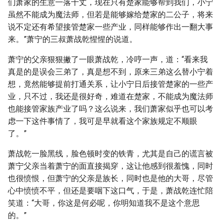
们萧家的生意一落千丈，现在只有楚家能够帮到我们，小宁
虽然不能成为魔法师，但若是能够嫁给楚家的二公子，将来
说不定还有希望接管楚家一些产业，同样能够作出一翻大事
来。”萧宁的三叔萧战乾惺惺的说道。
萧宁的父亲狠狠撇了一眼萧战乾，冷哼一声，道：“看来我
真是的是误会三弟了，真是想不到，原来三弟这么替小宁着
想，竟然能够提前打通关系，让小宁日后接管楚家的一些产
业，只不过，我还是很好奇，难道在楚家，不能成为魔法师
也能接管家族产业了吗？这么说来，我们萧家似乎也可以考
虑一下这件事情了，我可是早就看这个家族规定不顺眼
了。”
萧战乾一脸黑线，脸色顿时变的铁青，尤其是自己的谎言被
萧宁父亲当着萧宁的面直接揭穿，这让他感到很羞愧，同时
也很愤恨，但萧宁的父亲是族长，同时也是他的大哥，尽管
心中愤愤不平，但还是要咽下这口气，于是，萧战乾连忙陪
笑道：“大哥，你这是何必呢，你明知道我不是这个意思
的。”