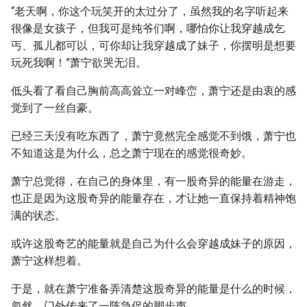
“老天啊，你这个玩笑开的太过分了，虽然我的名字听起来
很像是女孩子，但我可是纯爷们啊，哪怕你让我穿越成乞
丐、孤儿都可以，可你却让我穿越成了妹子，你摆明是想要
玩死我啊！”萧宁欲哭无泪。
低头看了看自己胸前高高耸立一对峰峦，萧宁还是由衷的感
觉到了一丝自豪。
已经三天没有吃东西了，萧宁竟然完全感觉不到饿，萧宁也
不知道这是为什么，总之萧宁现在的感觉很奇妙。
萧宁总觉得，在自己的身体里，有一股奇异的能量在游走，
也正是因为这股奇异的能量存在，才让她一直保持着精神饱
满的状态。
或许这股奇艺的能量就是自己为什么会穿越成妹子的原因，
萧宁这样想着。
于是，就在萧宁准备弄清楚这股奇异的能量是什么的时候，
忽然，门外传来了一阵急促的脚步声。