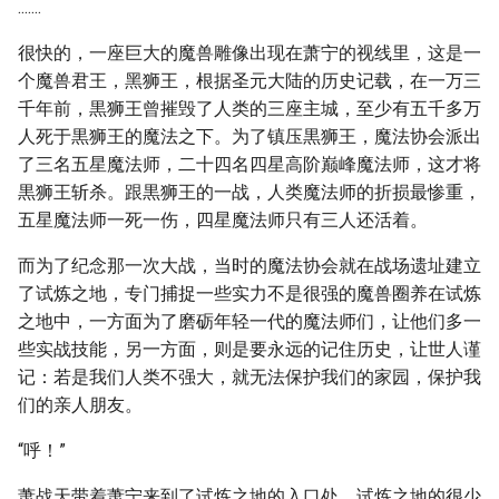
.......
很快的，一座巨大的魔兽雕像出现在萧宁的视线里，这是一
个魔兽君王，黑狮王，根据圣元大陆的历史记载，在一万三
千年前，黒狮王曾摧毁了人类的三座主城，至少有五千多万
人死于黒狮王的魔法之下。为了镇压黒狮王，魔法协会派出
了三名五星魔法师，二十四名四星高阶巅峰魔法师，这才将
黒狮王斩杀。跟黒狮王的一战，人类魔法师的折损最惨重，
五星魔法师一死一伤，四星魔法师只有三人还活着。
而为了纪念那一次大战，当时的魔法协会就在战场遗址建立
了试炼之地，专门捕捉一些实力不是很强的魔兽圈养在试炼
之地中，一方面为了磨砺年轻一代的魔法师们，让他们多一
些实战技能，另一方面，则是要永远的记住历史，让世人谨
记：若是我们人类不强大，就无法保护我们的家园，保护我
们的亲人朋友。
“呼！”
萧战天带着萧宁来到了试炼之地的入口处，试炼之地的很少