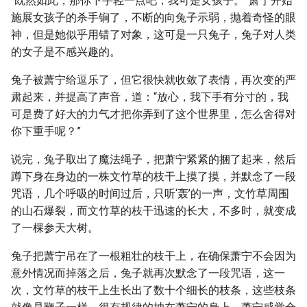
“既然如此，那你下手轻一点吧，我可是女孩子。”萧宁开始
施展女孩子的杀手锏了，不断的向兔子示弱，抛着奇怪的眼
神，但是她似乎用错了对象，这可是一只兔子，兔子对人类
的女子是不感兴趣的。
兔子被萧宁给逗乐了，但它很快就收敛了表情，再次变的严
肃起来，并提高了声音，道：“放心，我下手有分寸的，我
可是费了好大的力气才把你弄到了这个世界里，怎么舍得对
你下重手呢？”
说完，兔子取出了魔法绳子，把萧宁紧紧的捆了起来，然后
蹲下身在身边的一株文竹草的枝干上摸了摸，并默念了一段
咒语，几个呼吸的时间过后，只听‘轰’的一声，文竹草周围
的山石爆裂，而文竹草的枝干迅速的长大，不多时，就变成
了一棵参天大树。
兔子把萧宁吊在了一根粗壮的枝干上，在确保萧宁不会因为
意外情况而掉落之后，兔子就再次默念了一段咒语，这一
次，文竹草的枝干上生长出了数十个细长的枝条，这些枝条