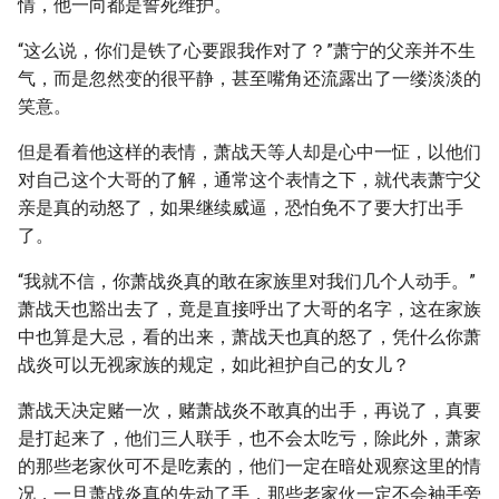
情，他一向都是誓死维护。
“这么说，你们是铁了心要跟我作对了？”萧宁的父亲并不生
气，而是忽然变的很平静，甚至嘴角还流露出了一缕淡淡的
笑意。
但是看着他这样的表情，萧战天等人却是心中一怔，以他们
对自己这个大哥的了解，通常这个表情之下，就代表萧宁父
亲是真的动怒了，如果继续威逼，恐怕免不了要大打出手
了。
“我就不信，你萧战炎真的敢在家族里对我们几个人动手。”
萧战天也豁出去了，竟是直接呼出了大哥的名字，这在家族
中也算是大忌，看的出来，萧战天也真的怒了，凭什么你萧
战炎可以无视家族的规定，如此袒护自己的女儿？
萧战天决定赌一次，赌萧战炎不敢真的出手，再说了，真要
是打起来了，他们三人联手，也不会太吃亏，除此外，萧家
的那些老家伙可不是吃素的，他们一定在暗处观察这里的情
况，一旦萧战炎真的先动了手，那些老家伙一定不会袖手旁