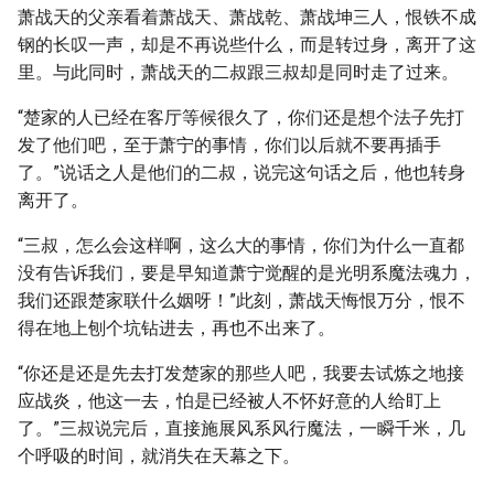
萧战天的父亲看着萧战天、萧战乾、萧战坤三人，恨铁不成
钢的长叹一声，却是不再说些什么，而是转过身，离开了这
里。与此同时，萧战天的二叔跟三叔却是同时走了过来。
“楚家的人已经在客厅等候很久了，你们还是想个法子先打
发了他们吧，至于萧宁的事情，你们以后就不要再插手
了。”说话之人是他们的二叔，说完这句话之后，他也转身
离开了。
“三叔，怎么会这样啊，这么大的事情，你们为什么一直都
没有告诉我们，要是早知道萧宁觉醒的是光明系魔法魂力，
我们还跟楚家联什么姻呀！”此刻，萧战天悔恨万分，恨不
得在地上刨个坑钻进去，再也不出来了。
“你还是还是先去打发楚家的那些人吧，我要去试炼之地接
应战炎，他这一去，怕是已经被人不怀好意的人给盯上
了。”三叔说完后，直接施展风系风行魔法，一瞬千米，几
个呼吸的时间，就消失在天幕之下。