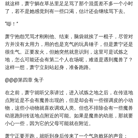
就这样，萧宁躺在草丛里足足骂了那个混蛋差不多一个小时
了，若不是她感觉到有一些口渴，估计还会继续骂下去。
“嘭！”
萧宁抱怨咒骂才刚刚他、结束，脑袋就挨了一棍子，尽管对
方并没有太用力，用的也是充气的玩具锤子，但是萧宁还是
很生气。正要发火，但她突然就意识到，这里可是试炼之
地，怎么可能还会有第二个人在场呢，难道是遇到魔兽了？
这样一想，萧宁立刻站起身，准备跑路。
@@@第四章 兔子
在之前，萧宁就听父亲讲过，进入试炼之地之后，在传送地
点附近是不会有魔兽出现的，但是却会有一些很调皮的小动
物，这些小动物就喜欢调戏人类。但也不排除会有一些魔兽
幼崽跑到传送地点附近的可能。如果是魔兽的幼崽，那就要
小心一些，因为它的父母可能就在附近。
萧宁正要开跑，就听到身后传来了一个气急败坏的声音：