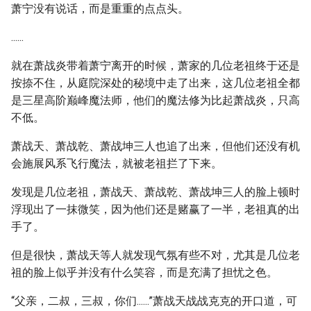
萧宁没有说话，而是重重的点点头。
......
就在萧战炎带着萧宁离开的时候，萧家的几位老祖终于还是
按捺不住，从庭院深处的秘境中走了出来，这几位老祖全都
是三星高阶巅峰魔法师，他们的魔法修为比起萧战炎，只高
不低。
萧战天、萧战乾、萧战坤三人也追了出来，但他们还没有机
会施展风系飞行魔法，就被老祖拦了下来。
发现是几位老祖，萧战天、萧战乾、萧战坤三人的脸上顿时
浮现出了一抹微笑，因为他们还是赌赢了一半，老祖真的出
手了。
但是很快，萧战天等人就发现气氛有些不对，尤其是几位老
祖的脸上似乎并没有什么笑容，而是充满了担忧之色。
“父亲，二叔，三叔，你们......”萧战天战战克克的开口道，可