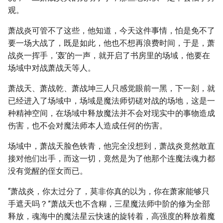
观。
萧战炎可管不了这些，他知道，今天这件事情，怕是免不了
要一场大战了，既是如此，他也不想再浪费时间，于是，萧
战炎一挥手，‘轰’的一声，就开启了书房里的场域，他要在
场域中对战萧战天等人。
萧战天、萧战乾、萧战坤三人只感觉眼前一黑，下一刻，就
已经进入了场域中，场域是魔法师切磋对战的场地，这是一
种精神空间，在场域中释放魔法并不会对现实中的事物造成
伤害，也不会对魔法师本人造成任何的伤害。
场域中，萧战天脸色铁青，他完全没想到，萧战炎竟然敢直
接对他们出手，而这一切，竟然是为了他那个连魔法魂力都
没有觉醒的侄女而已。
“萧战炎，你太过分了，莫非你真的以为，你在萧家能够只
手遮天吗？”萧战天也不含糊，三星魔法师中阶的修为全部
释放，魂海中的魔法星云快速的旋转着，高强度的释放着魔