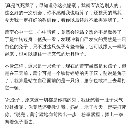
“真是气死我了，早知道你这么懦弱，我就应该选别人的，
这么好的一次机会，你不感谢我也就算了，还整天的骂我，
今天我一定好好的教训你，看你以后还敢不敢再骂我了。”
萧宁心中一怔，心中暗道，竟然会说话？想必不是魔兽了，
于是忙转过身，低头一看，发现冲着自己发火的竟然是一只
白色的兔子，只不过这只兔子有些奇怪，它可以跟人一样站
起来，也可以抓住一把充气的玩具锤子。
不管怎样，这只是一只兔子，现在的萧宁虽然是女孩子，但
是在三天前，萧宁可是一个铁骨铮铮的男子汉，别说是兔子
了，就算是站在自己面前的是一只狼，萧宁也敢冲上去暴打
它一顿。
“死兔子，原来这一切都是你搞的鬼，我还憋着一肚子火气
没处撒呢，你竟然还要教训我，妈的，老子今天一定要打死
你。”说完，萧宁猛地向前跨出一步，粉拳紧握，挥出一拳
向着兔子砸去。