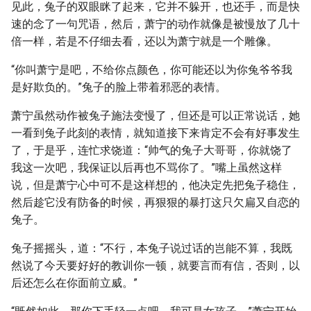
见此，兔子的双眼眯了起来，它并不躲开，也还手，而是快
速的念了一句咒语，然后，萧宁的动作就像是被慢放了几十
倍一样，若是不仔细去看，还以为萧宁就是一个雕像。
“你叫萧宁是吧，不给你点颜色，你可能还以为你兔爷爷我
是好欺负的。”兔子的脸上带着邪恶的表情。
萧宁虽然动作被兔子施法变慢了，但还是可以正常说话，她
一看到兔子此刻的表情，就知道接下来肯定不会有好事发生
了，于是乎，连忙求饶道：“帅气的兔子大哥哥，你就饶了
我这一次吧，我保证以后再也不骂你了。”嘴上虽然这样
说，但是萧宁心中可不是这样想的，他决定先把兔子稳住，
然后趁它没有防备的时候，再狠狠的暴打这只欠扁又自恋的
兔子。
兔子摇摇头，道：“不行，本兔子说过话的岂能不算，我既
然说了今天要好好的教训你一顿，就要言而有信，否则，以
后还怎么在你面前立威。”