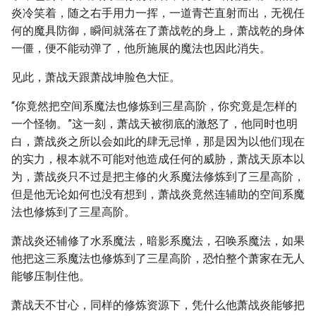
炎冷笑着，随之右手用力一挥，一道青芒直射而出，无视任
何的魔具防御，瞬间就落在了萧战乾的身上，萧战乾的身体
一僵，便不能动弹了，他所施展的魔法也因此消失。
见此，萧战天跟萧战坤脸色大怔。
“你竟然把空间系魔法也修炼到三星高阶，你究竟是怎样的
一个怪物。”这一刻，萧战天被彻底的激怒了，他同时也明
白，萧战炎之所以会如此的肆无忌惮，那是因为以他们现在
的实力，根本就不可能对他造成任何的威胁，萧战天原本以
为，萧战炎只不过是把主修的火系魔法修炼到了三星高阶，
但是他无论如何也没有想到，萧战炎竟然连辅助的空间系魔
法也修炼到了三星高阶。
萧战炎还辅修了水系魔法，暗影系魔法，召唤系魔法，如果
他把这三系魔法也修炼到了三星高阶，恐怕整个萧家在无人
能够压制住他。
萧战天不甘心，同样的修炼资源下，凭什么他萧战炎能够把