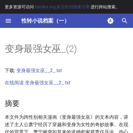
更多资源可访问
tsindex.org 多元性别搜索引擎
进行跨站搜索。
键
性转小说档案（一）
入
摘要
以
变身最强女巫_(2)
开
其他信息 [Processed Page
Metadata]
始
下载:
变身最强女巫__2_.txt
搜
正文
在线阅读 变身最强女巫__2_.txt
索
摘要
本文件为跨性别相关漫画《变身最强女巫》的文本内容，讲
述了主人公萧宁经历了穿越和变身为女性的奇妙故事。在现
代的背景下，萧宁被突如其来的逼婚和家庭责任压迫，内心