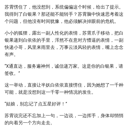
苏霄愣住了，他没想到，系统偏偏这个时候，给出了提示。
我得到了白银果？那还能不能转手？苏霄脑中快速思考着这
个问题，但他没有时间犹豫，他必须解决掉眼前的危机。
小小的狐狸，露出一副人性化的表情，苏霄爪子移动，把白
银果递到白依依的手里，浑然不在意对方懵逼的表情，一副
快递小哥，风里来雨里去，万事云淡风轻的表情，嘴上念念
有声。
“X通直达，服务遍神州，诚信递万家。这是你的白银果，请
签收。”
这一举动，直接让半妖白依依直接愣住，因为她想了一千种
可能，就是没想到这一千零一种情况的发生。
“姑娘，别忘记了点五星好评！”
苏霄说完还不忘加上一句，一边说，一边挥手，身体却悄悄
的向着另一个方向走去。