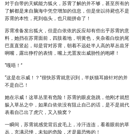
对于自带的天赋能力狐火，苏霄了解的并不够，甚至所有的
了解都是来自脑海中凭空增加的信息，但是坐以待毙也不是
苏霄的本性，死到临头，也只能拼命了！
苏霄准备发出狐火，但是白依依的反应却有些出乎苏霄的意
料，她挡在苏霄面前，四肢着地，明黄色，夹杂着白纹的尾
巴直直竖起，却是背对苏霄，朝着不远处半人高的草丛齿牙
咧嘴，露出狰狞的表情，嘴上尤置发出威胁性的咆哮！
“嘎唔！”
“这是在示威！？”很快苏霄就意识到，半妖猫耳娘针对的并
不是自己！
她在示威！这草丛里有危险！苏霄的眼皮急跳，他刚才就想
躲入草丛之中，如果白依依没有阻止自己的话，是不是就代
表着自己出了虎穴，又入狼窝？
一瞬间，苏霄就感觉背后皮毛上，冷汗连连，看着眼前的草
丛，充满忌惮，未知的危险，才是最恐怖的！