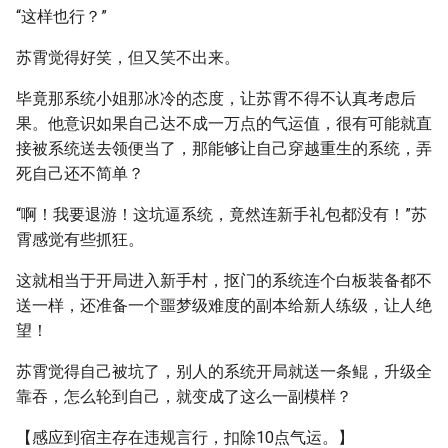
“这样也行？”
苏霄觉得好笑，但又笑不出来。
毕竟那系统小姐那冰冷的态度，让苏霄不得不认真考虑后
果。他意识如果自己达不成一万点的气运值，很有可能就直
接被系统送去领便当了，那能够让自己穿越重生的系统，弄
死自己还不简单？
“啊！我要退游！这坑逼系统，竟然连新手礼包都没有！”苏
霄感觉有些抓狂。
这就相当于开局进入新手村，抠门的系统连个白板装备都不
送一样，还准备一个噩梦级难度的副本给新人练级，让人绝
望！
苏霄觉得自己被坑了，别人的系统开局就送一条鲲，升级全
靠吞，怎么轮到自己，就变成了这么一副模样？
【感应到宿主存在违规言行，扣除10点气运。】