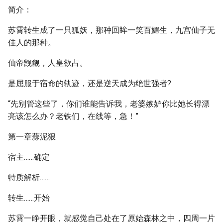
简介：
苏霄转生成了一只狐妖，那种回眸一笑百媚生，九宫仙子无
佳人的那种。
仙帝觊觎，人皇欲占。
是屈服于宿命的轨迹，还是逆天成为绝世强者?
“先别管这些了，你们谁能告诉我，老婆嫉妒你比她长得漂
亮该怎么办？老铁们，在线等，急！”
第一章蒜泥狠
宿主……确定
特质解析……
转生……开始
苏霄一睁开眼，就感觉自己处在了原始森林之中，四周一片