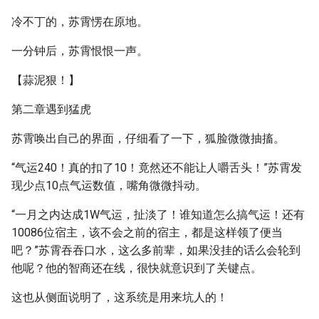
冷不丁的，苏霄愣在原地。
一分钟后，苏霄恨恨一声。
【蒜泥狠！】
第二章遇到猛虎
苏霄唤出自己的界面，仔细看了一下，狐脸微微抽搐。
“气运240！真的扣了10！竟然还不能让人嚼舌头！”苏霄发
现少点10点气运数值，嘴角微微抖动。
“一月之内达成1W气运，扯淡了！谁知道怎么搞气运！还有
10086位宿主，该不会之前的宿主，都是这样领了便当
吧？”苏霄吞吞口水，这么多前辈，如果没挂的话么会轮到
他呢？他的智商还在线，很快就意识到了关键点。
这也从侧面说明了，这系统是用来坑人的！