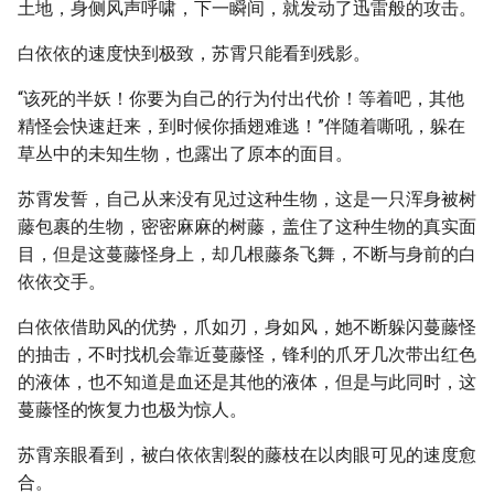
土地，身侧风声呼啸，下一瞬间，就发动了迅雷般的攻击。
白依依的速度快到极致，苏霄只能看到残影。
“该死的半妖！你要为自己的行为付出代价！等着吧，其他
精怪会快速赶来，到时候你插翅难逃！”伴随着嘶吼，躲在
草丛中的未知生物，也露出了原本的面目。
苏霄发誓，自己从来没有见过这种生物，这是一只浑身被树
藤包裹的生物，密密麻麻的树藤，盖住了这种生物的真实面
目，但是这蔓藤怪身上，却几根藤条飞舞，不断与身前的白
依依交手。
白依依借助风的优势，爪如刃，身如风，她不断躲闪蔓藤怪
的抽击，不时找机会靠近蔓藤怪，锋利的爪牙几次带出红色
的液体，也不知道是血还是其他的液体，但是与此同时，这
蔓藤怪的恢复力也极为惊人。
苏霄亲眼看到，被白依依割裂的藤枝在以肉眼可见的速度愈
合。