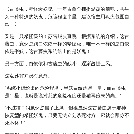
【古藤虫，精怪级妖鬼，千年古藤会捕捉游荡的幽魂，共生
为一种特殊的妖鬼，危险程度半星，建议宿主用狐火包围自
己。】
又是一只精怪级的！苏霄眼皮直跳，根据系统的介绍，这古
藤虫，竟然是跟白依依一样的精怪级，唯一不一样的是白依
依是半妖，这古藤虫系统给出的是妖鬼！
另一方面，白依依和古藤虫的战斗，逐渐占据上风。
这点苏霄并没有意外。
“系统小姐给出的危险程度，半妖白纹虎是一星，而古藤虫
是半星，也就是说对我的危险程度还是猫耳娘来的高。”
“不过猫耳娘虽然占据了上风，但很显然这古藤虫属于那种
恢复型的精怪妖鬼，只要无法立刻杀死对方，它就会跟你不
死不休！”