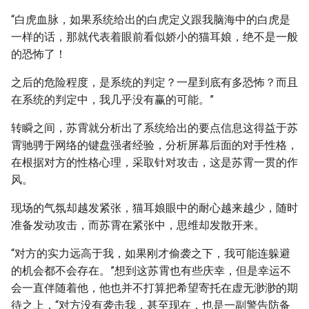
“白虎血脉，如果系统给出的白虎定义跟我脑海中的白虎是
一样的话，那就代表着眼前看似娇小的猫耳娘，绝不是一般
的恐怖了！
之后的危险程度，是系统的判定？一星到底有多恐怖？而且
在系统的判定中，我几乎没有赢的可能。”
转瞬之间，苏霄就分析出了系统给出的要点信息这得益于苏
霄驰骋于网络的键盘强者经验，分析屏幕后面的对手性格，
在根据对方的性格心理，采取针对攻击，这是苏霄一贯的作
风。
现场的气氛却越发紧张，猫耳娘眼中的耐心越来越少，随时
准备发动攻击，而苏霄在紧张中，思维却发散开来。
“对方的实力远高于我，如果刚才偷袭之下，我可能连躲避
的机会都不会存在。”想到这苏霄也有些庆幸，但是幸运不
会一直伴随着他，他也并不打算把希望寄托在虚无渺渺的期
待之上，“对方没有袭击我，甚至现在，也是一副警告防备