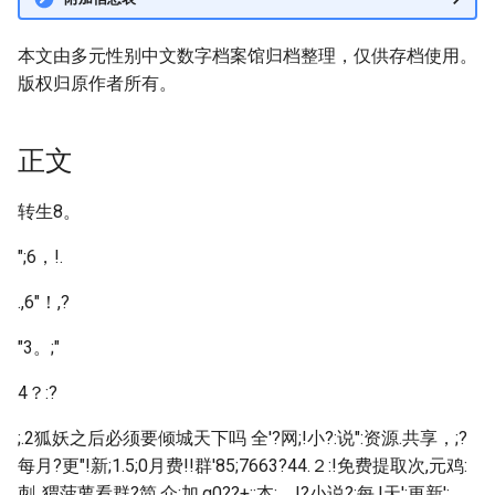
本文由多元性别中文数字档案馆归档整理，仅供存档使用。
版权归原作者所有。
正文
转生8。
";6，!.
.,6"！,?
"3。;"
4？:?
;.2狐妖之后必须要倾城天下吗 全'?网;!小?:说":资源.共享，;?
每月?更"!新;1.5;0月费!!群'85;7663?44.２:!免费提取次,元鸡:
刺..猬菠萝看群?简.介;加,q0??+:;本;，!?小说?;每,!天';更新':