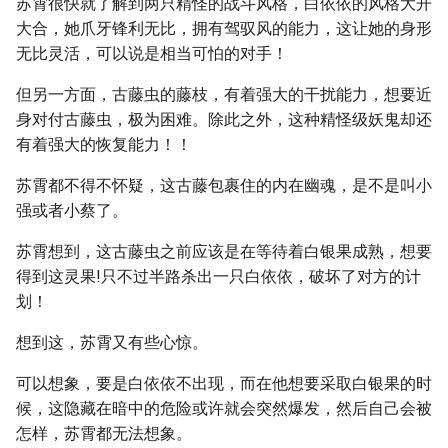
苏霄很快就了解到两只精怪的战斗风格，白依依的风格大开
大合，她爪牙锋利无比，拥有驾驭风的能力，这让她的身形
无比灵活，可以说是相当可怕的对手！
但另一方面，古藤虫的藤枝，有着强大的干扰能力，想要近
身对付古藤虫，极为困难。除此之外，这种精怪级妖鬼却还
有着强大的恢复能力！！
苏霄都不得不怀疑，这古藤包裹住的内在幽魂，是不是叫小
强或者小蔡了。
苏霄想到，这古藤虫之前应该是在等待着白银果成熟，想要
得到这灵果!只不过半路杀出一只白依依，破坏了对方的计
划！
想到这，苏霄又有些心惊。
可以想象，要是白依依不出现，而在他想要采取白银果的时
候，这隐藏在暗中的危险或许就会突然爆发，然后自己会被
怎样，苏霄都无法想象。