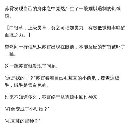
苏霄发现自己的身体之中竟然产生了一股难以遏制的饥饿
感。
【白银草，上级灵草，食之可增加灵力，有极低微概率唤醒
血脉之力。】
突然间一行信息从苏霄出现在眼前，本能反应的苏霄被吓了
一跳。
这一跳苏霄就发现了问题。
“这是我的手？”苏霄看着自己毛茸茸的小前爪，覆盖这绒
毛，绒毛是雪白色的。
过来不知道多久，苏霄终于从震惊中回过神来。
“好像变成了小动物？”
“毛茸茸的那种？”