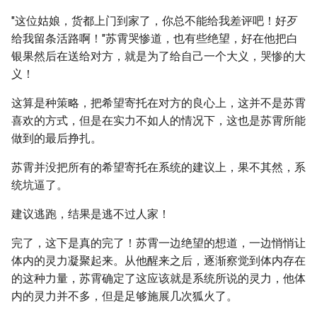
"这位姑娘，货都上门到家了，你总不能给我差评吧！好歹
给我留条活路啊！"苏霄哭惨道，也有些绝望，好在他把白
银果然后在送给对方，就是为了给自己一个大义，哭惨的大
义！
这算是种策略，把希望寄托在对方的良心上，这并不是苏霄
喜欢的方式，但是在实力不如人的情况下，这也是苏霄所能
做到的最后挣扎。
苏霄并没把所有的希望寄托在系统的建议上，果不其然，系
统坑逼了。
建议逃跑，结果是逃不过人家！
完了，这下是真的完了！苏霄一边绝望的想道，一边悄悄让
体内的灵力凝聚起来。从他醒来之后，逐渐察觉到体内存在
的这种力量，苏霄确定了这应该就是系统所说的灵力，他体
内的灵力并不多，但是足够施展几次狐火了。