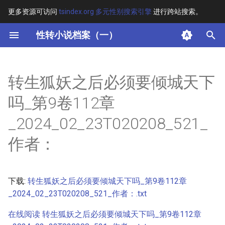
更多资源可访问
tsindex.org 多元性别搜索引擎
进行跨站搜索。
键
性转小说档案（一）
入
摘要
以
转生狐妖之后必须要倾城天下
开
其他信息 [Processed Page
吗_第9卷112章
Metadata]
始
_2024_02_23T020208_521_
搜
正文
作者：
索
下载:
转生狐妖之后必须要倾城天下吗_第9卷112章
_2024_02_23T020208_521_作者：.txt
在线阅读 转生狐妖之后必须要倾城天下吗_第9卷112章