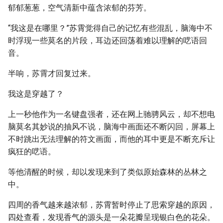
郁郁葱葱，空气清新中蕴含浓郁的芬芳。
“我这是在哪里？”苏霄觉得自己的记忆有些混乱，脑海中不
时浮现一些莫名的片段，耳边还回荡着难以理解的呓语回
音。
半响，苏霄才回复过来。
我这是穿越了？
上一秒他作为一名键盘强者，还在网上驰骋风云，却不想电
脑莫名其妙说的抽风不说，脑海中画面还不断闪回，屏幕上
不时跳出无法理解的符文画面，而他的耳中更是不断充斥让
疯狂的呓语。
等他清醒的时候，却以发现来到了类似原始森林的丛林之
中。
四周的香气越来越浓郁，苏霄暂时停止了思索穿越的原因，
四处查看，发现香气的源头是一朵花瓣呈现银白色的花朵。