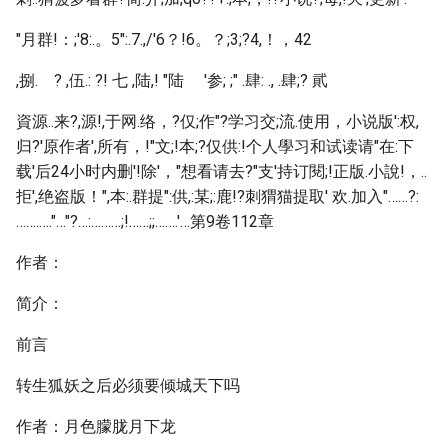
"月群!：;'8:.。5":.7.,/'6？!6。？;3;?4,！，42
,捌. ? ,伍.: ?! 七 ,陆,! "陆 '参; ;" .肆: ., .肆;? 貮
資源..来?,源!,于网.络，?仅;作"?学习交;流.使用，小说版':权,
归?'原作者',所有，!"文;!本;?仅供:!个人學习和试读请"在:下
载'后24小时内删'!除'，"想看请去?"支'持订閱;!正版.小說!，..
拒',绝盗版！",本:.群提":供,:某;:鹿!?刺猬猫提取' 欢.加入"……?:
…….…."…"?…:………;!……;;…….'…第9卷112章
作者：
简介：
前言
转生狐妖之后必须要倾城天下吗
作者：月色朦胧月下龙