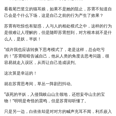
看着尾巴竖立的猫耳娘，如果不是她的阻止，苏霄不知道自
己会是个什么下场，这是自己之前的行为产生了效果？
苏霄有吃惊也有疑惑，人与人的相处模式之中，这样的行为
是很难让人理解的，但是随即苏霄想到，对方根本就不是什
么人，是妖，半妖！
“或许我也应该转换下思考模式了，老是这样，总会吃亏
的！”苏霄暗暗告诫自己，他从人类的角度去思考问题，很
容易就走入误区，从而让自己造成误判。
这次算是幸运的！
就在苏霄思考间，草丛一阵剧烈抖动。
“该死的半妖，入侵我岐山山主领地，还想妄夺山主的宝
物！”明明是奇怪的震鸣，但是苏霄却听懂了。
只是另一边，白依依却是对对方的喊声充耳不闻，利爪嵌入