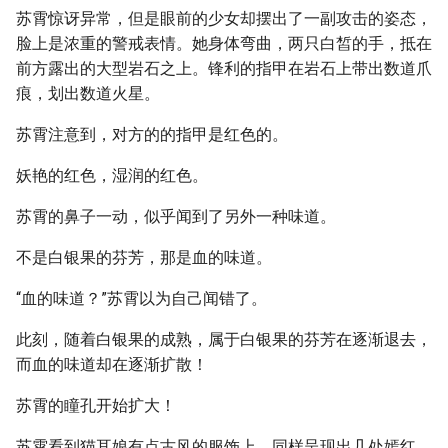
苏霄惊讶异常，但是眼前的少女却摆出了一副攻击的姿态，
脸上是浓重的警戒表情。她身体弯曲，两只白皙的手，抵在
前方露出的大型岩石之上。锋利的指甲在岩石上带出数道爪
痕，划出数道火星。
苏霄注意到，对方的的指甲是红色的。
妖艳的红色，湿润的红色。
苏霄的鼻子一动，似乎闻到了另外一种味道。
不是白银果的芬芳，那是血的味道。
“血的味道？”苏霄以为自己闻错了。
此刻，随着白银果的成熟，属于白银果的芬芳在逐渐退去，
而血的味道却在逐渐扩散！
苏霄的瞳孔开始扩大！
苏霄看到猫耳娘有点古风的服饰上，同样呈现出几处嫣红，