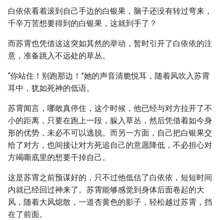
白依依看着滚到自己手边的白银果，脑子还没有转过弯来，
千辛万苦想要得到的白银果，这就到手了？
而苏霄也凭借这这突如其然的举动，暂时引开了白依依的注
意，准备跳入不远处的草丛。
“你站住！别跑那边！”她的声音清脆悦耳，随着风吹入苏霄
耳中，犹如死神的低语。
苏霄闻言，哪敢真停住，这个时候，他已经与对方拉开了不
小的距离，只要在跑上一段，躲入草丛，然后凭借着如今身
形的优势，未必不可以逃脱。而另一方面，自己把白银果交
给了对方，也间接让对方死追自己的意愿降低，不必担心对
方竭嘶底里的想要干掉自己。
这是苏霄之前预谋好的，只不过他低估了白依依，短短时间
内就已经回过神来了。苏霄能够感觉到身体后面卷起的大
风，随着大风熄散，一道杏黄色的影子，轻松越过苏霄，挡
在了前面。