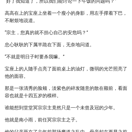
“好了我知道了，所以我们能讨论一下午饭的问题吗？”
高高在上的宝座上坐着一个瘦小的身影，用左手撑着下巴，
不耐烦地说道。
“宗主，您真的就不担心自己的安危吗？”
忠心耿耿的下属半跪在下面，无奈地问道。
“不就是明日子时要杀我嘛。”
宝座上的人随手点亮了面前桌上的油灯，微弱的光芒照亮了
他的面容。
那是一张清秀的脸颊，淡紫色的碎发随意的散在额前，看面
容也就是十四五岁的模样。
谁能想到堂堂冥宗宗主竟然只是一个未曾及冠的少年。
他就是南小雨，前任冥宗宗主之子。
他的父亲死在了六年前那场魔道之乱中，母亲却在更早之前