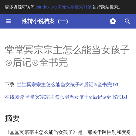
更多资源可访问
tsindex.org 多元性别搜索引擎
进行跨站搜索。
键
性转小说档案（一）
入
摘要
以
堂堂冥宗宗主怎么能当女孩子
开
其他信息 [Processed Page
⊙后记⊙全书完
Metadata]
始
搜
正文
下载:
堂堂冥宗宗主怎么能当女孩子⊙后记⊙全书完.txt
索
在线阅读 堂堂冥宗宗主怎么能当女孩子⊙后记⊙全书完.txt
摘要
《堂堂冥宗宗主怎么能当女孩子》是一部关于跨性别和变身