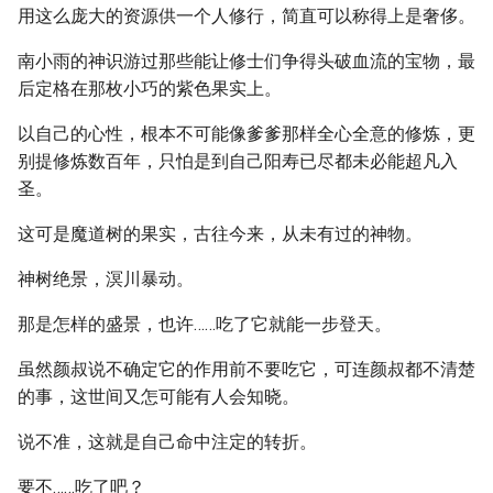
用这么庞大的资源供一个人修行，简直可以称得上是奢侈。
南小雨的神识游过那些能让修士们争得头破血流的宝物，最
后定格在那枚小巧的紫色果实上。
以自己的心性，根本不可能像爹爹那样全心全意的修炼，更
别提修炼数百年，只怕是到自己阳寿已尽都未必能超凡入
圣。
这可是魔道树的果实，古往今来，从未有过的神物。
神树绝景，溟川暴动。
那是怎样的盛景，也许……吃了它就能一步登天。
虽然颜叔说不确定它的作用前不要吃它，可连颜叔都不清楚
的事，这世间又怎可能有人会知晓。
说不准，这就是自己命中注定的转折。
要不……吃了吧？