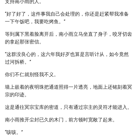
支持南小雨的人。
“好了好了，这件事我自己会处理的，你还是赶紧帮我准备
一下午饭吧，我要吃烤鱼。”
等到属下黑着脸离开后，南小雨立马坐直了身子，咬牙切齿
的拿起那张密信。
“这群没良心的，这六年我好歹也算是言听计从，如今竟然
过河拆桥。”
你们不仁就别怪我不义。
墙上嵌着的夜明珠把通道照得一片透亮，地面上还铭刻着冥
宗的印迹。
这是通往冥宗宝库的密道，只有通过宗主的灵符才能进入。
南小雨推开尘封已久的木门，前方顿时宽敞了起来。
“咳咳。”