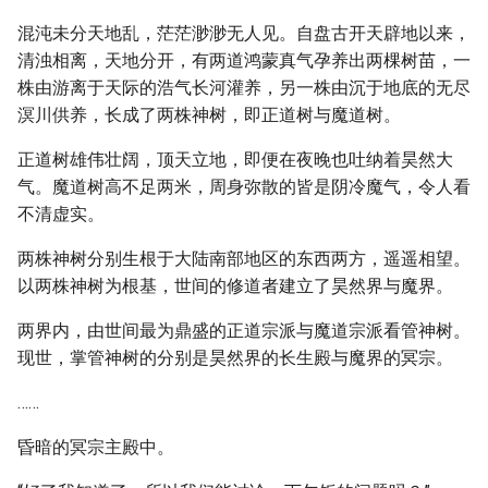
混沌未分天地乱，茫茫渺渺无人见。自盘古开天辟地以来，
清浊相离，天地分开，有两道鸿蒙真气孕养出两棵树苗，一
株由游离于天际的浩气长河灌养，另一株由沉于地底的无尽
溟川供养，长成了两株神树，即正道树与魔道树。
正道树雄伟壮阔，顶天立地，即便在夜晚也吐纳着昊然大
气。魔道树高不足两米，周身弥散的皆是阴冷魔气，令人看
不清虚实。
两株神树分别生根于大陆南部地区的东西两方，遥遥相望。
以两株神树为根基，世间的修道者建立了昊然界与魔界。
两界内，由世间最为鼎盛的正道宗派与魔道宗派看管神树。
现世，掌管神树的分别是昊然界的长生殿与魔界的冥宗。
……
昏暗的冥宗主殿中。