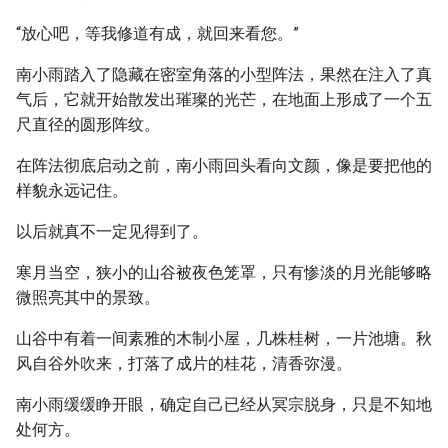
“放心吧，等我修道有成，就回来看您。”
南小雨踏入了隐藏在密室角落的小型阵法，果然在注入了真
气后，它就开始散发出璀璨的光芒，在地面上形成了一个五
尺直径的圆形阵纹。
在阵法彻底启动之前，南小雨回头看向文颜，像是要把他的
样貌永远记住。
以后就真不一定见得到了。
寒月当空，狭小的山谷被夜色笼罩，只有惨淡的月光能够略
微照亮其中的景致。
山谷中有着一间素雅的木制小屋，几株桂树，一片池塘。秋
风自谷外吹来，打落了成片的桂花，清香弥漫。
南小雨缓缓睁开眼，确定自己已经从冥宗脱身，只是不知地
处何方。