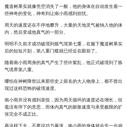
魔道树果实就像凭空消失了一般，他的身体在自动发生着一
些神奇的变化，神奇到让南小雨感到担忧。
周天的速度还在不停地攀升，大量的天地灵气被纳入他的体
内，然后变成他真气的一部分。
明明不久前才成功破境到炼气境第七重，在服下魔道树果实
后的短短片刻，第八重门槛就已经近在眼前了。
随着南小雨周身的真气产生了些许絮乱，他正式破境到了炼
气境界第八重。
哪怕在神树降世以来那些史上留名的大人物身上，都不曾出
现过这样恐怖的破境速度。
南小雨并没有感到喜悦，因为周天循环的速度还在增长，丝
毫没有停下的意思，而体内真气的膨胀速度与承受极限的扩
张完全不成正比。
再这样下去，不要说功力暴涨，南小雨的身体就会先一步崩