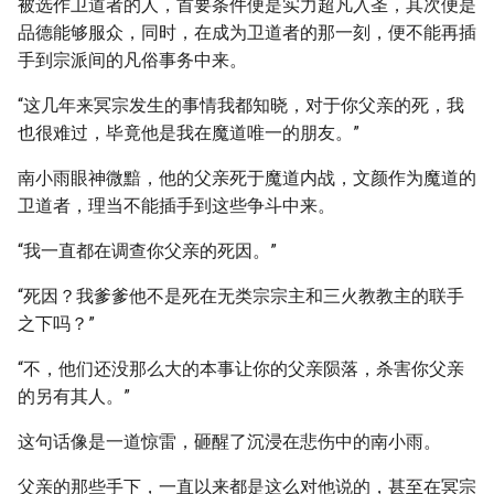
被选作卫道者的人，首要条件便是实力超凡入圣，其次便是
品德能够服众，同时，在成为卫道者的那一刻，便不能再插
手到宗派间的凡俗事务中来。
“这几年来冥宗发生的事情我都知晓，对于你父亲的死，我
也很难过，毕竟他是我在魔道唯一的朋友。”
南小雨眼神微黯，他的父亲死于魔道内战，文颜作为魔道的
卫道者，理当不能插手到这些争斗中来。
“我一直都在调查你父亲的死因。”
“死因？我爹爹他不是死在无类宗宗主和三火教教主的联手
之下吗？”
“不，他们还没那么大的本事让你的父亲陨落，杀害你父亲
的另有其人。”
这句话像是一道惊雷，砸醒了沉浸在悲伤中的南小雨。
父亲的那些手下，一直以来都是这么对他说的，甚至在冥宗