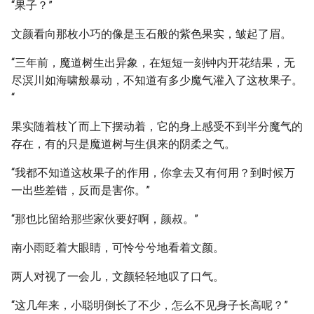
“果子？”
文颜看向那枚小巧的像是玉石般的紫色果实，皱起了眉。
“三年前，魔道树生出异象，在短短一刻钟内开花结果，无
尽溟川如海啸般暴动，不知道有多少魔气灌入了这枚果子。
“
果实随着枝丫而上下摆动着，它的身上感受不到半分魔气的
存在，有的只是魔道树与生俱来的阴柔之气。
“我都不知道这枚果子的作用，你拿去又有何用？到时候万
一出些差错，反而是害你。”
“那也比留给那些家伙要好啊，颜叔。”
南小雨眨着大眼睛，可怜兮兮地看着文颜。
两人对视了一会儿，文颜轻轻地叹了口气。
“这几年来，小聪明倒长了不少，怎么不见身子长高呢？”