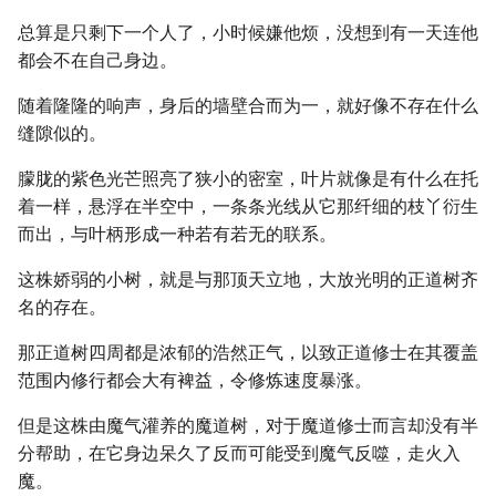
总算是只剩下一个人了，小时候嫌他烦，没想到有一天连他
都会不在自己身边。
随着隆隆的响声，身后的墙壁合而为一，就好像不存在什么
缝隙似的。
朦胧的紫色光芒照亮了狭小的密室，叶片就像是有什么在托
着一样，悬浮在半空中，一条条光线从它那纤细的枝丫衍生
而出，与叶柄形成一种若有若无的联系。
这株娇弱的小树，就是与那顶天立地，大放光明的正道树齐
名的存在。
那正道树四周都是浓郁的浩然正气，以致正道修士在其覆盖
范围内修行都会大有裨益，令修炼速度暴涨。
但是这株由魔气灌养的魔道树，对于魔道修士而言却没有半
分帮助，在它身边呆久了反而可能受到魔气反噬，走火入
魔。