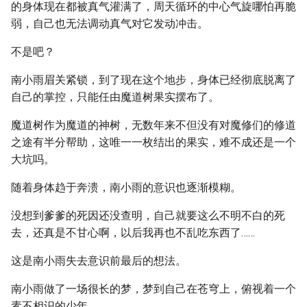
的身体现在都被真气灌满了，周天循环的中心气旋哪怕再脆
弱，自己也无法调动真气对它发动冲击。
不是吧？
南小雨眉关紧锁，到了现在这个地步，身体已经彻底脱离了
自己的掌控，只能任由魔道树果实摆布了。
魔道树作为魔道的神树，无数年来不但没有对魔修们的修道
之途有半分帮助，这唯一一枚结出的果实，难不成还是一个
大坑吗。
随着身体趋于奔溃，南小雨的意识也逐渐模糊。
没想到爹爹的死因还没查明，自己就要这么不明不白的死
去，还真是不甘心啊，以后我再也不乱吃东西了……
这是南小雨失去意识前最后的想法。
南小雨做了一场很长的梦，梦到自己在苍穹上，俯视着一个
素不相识的少年。