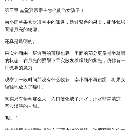
第三章 堂堂冥宗宗主怎么能当女孩子！
南小雨将果实对准空中的孤月，透过紫色的果实，能够勉强
看清月亮的轮廓。
还真是透明的。
果实外面由一层透明的薄膜包裹，里面的部分更像是半凝固
的状态，在月光的照耀下果实散发着朦胧的紫光，仿佛有一
种诡异的魔力。
观察了一段时间并没有什么收获，南小雨不再踟蹰，将果实
轻轻地放入了嘴中。
果实只有葡萄那么大，入口便化成了汁水，汁水非常清凉，
有股淡淡的甘甜。
“咕。”
汁水快速地沿着喉咙流入了南小雨的身体，宛若有着生命一