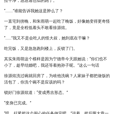
拉干净，急急逃也似的跑了。
“..........”谁能告诉我她这是肿么了？
一直宅到傍晚，和朱雨萌一起吃了晚饭，好像她变得更奇怪
了，竟是全程低着头不敢看徐源炫。
“........”我又不是会吃人的怪大叔，她到底在干嘛？
吃完饭，又是急急跑到楼上，反锁了门。
其实朱雨萌这个模样是因为宁德帝今天跟她说：“你们也不
小了，趁早结婚吧，我还等着抱孙子呢。”这么一句话
徐源炫洗过碗就回房了，为啥他洗碗？人家妹子都把做饭的
活包了，你洗个碗不是应该的吗？
锁好门徐源炫道：“变成秀吉形态。”
“变身已完成。”
“哎，赶紧把这个闹心的任务做完吧。”说着，把后两大章一