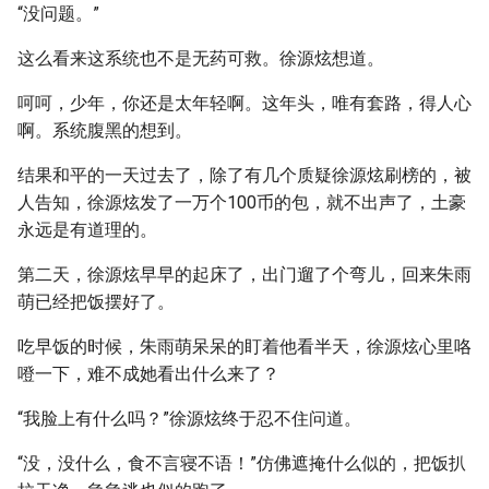
“没问题。”
这么看来这系统也不是无药可救。徐源炫想道。
呵呵，少年，你还是太年轻啊。这年头，唯有套路，得人心
啊。系统腹黑的想到。
结果和平的一天过去了，除了有几个质疑徐源炫刷榜的，被
人告知，徐源炫发了一万个100币的包，就不出声了，土豪
永远是有道理的。
第二天，徐源炫早早的起床了，出门遛了个弯儿，回来朱雨
萌已经把饭摆好了。
吃早饭的时候，朱雨萌呆呆的盯着他看半天，徐源炫心里咯
噔一下，难不成她看出什么来了？
“我脸上有什么吗？”徐源炫终于忍不住问道。
“没，没什么，食不言寝不语！”仿佛遮掩什么似的，把饭扒