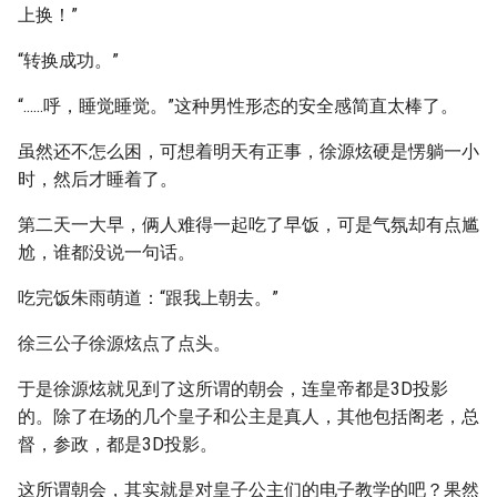
上换！”
“转换成功。”
“......呼，睡觉睡觉。”这种男性形态的安全感简直太棒了。
虽然还不怎么困，可想着明天有正事，徐源炫硬是愣躺一小
时，然后才睡着了。
第二天一大早，俩人难得一起吃了早饭，可是气氛却有点尴
尬，谁都没说一句话。
吃完饭朱雨萌道：“跟我上朝去。”
徐三公子徐源炫点了点头。
于是徐源炫就见到了这所谓的朝会，连皇帝都是3D投影
的。除了在场的几个皇子和公主是真人，其他包括阁老，总
督，参政，都是3D投影。
这所谓朝会，其实就是对皇子公主们的电子教学的吧？果然