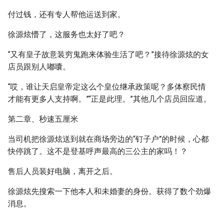
付过钱，还有专人帮他运送到家。
徐源炫懵了，这服务也太好了吧？
“又有皇子故意装穷鬼跑来体验生活了吧？”接待徐源炫的女
店员跟别人嘟囔。
“哎，谁让天启皇帝定这么个皇位继承政策呢？多体察民情
才能有更多人支持啊。”“正是此理。”其他几个店员回应道。
第二章、秒速五厘米
当司机把徐源炫送到就在商场旁边的“钉子户”的时候，心都
快停跳了。这不是登基呼声最高的三公主的家吗！？
售后人员装好电脑，离开之后。
徐源炫先搜索一下他本人和未婚妻的身份。获得了数个劲爆
消息。