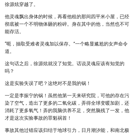
徐源炫穿越了。
他灵魂飘出身体的时候，再看他租的那间四平米小屋，已经
彻底被一个不明物体砸的粉碎。身在其中的他，当然也不可
能存活。
“呃，抽取受难者灵魂加以保存。”一个略显尴尬的女声命令
道。
这句话之后，徐源炫就没了知觉。话说灵魂应该有知觉的
吗？
这是实验失误了吧？这绝对不是我的锅！
一定是李振宁的锅！虽然他第一天来研究院，可他的存在污
染了空气，造出了更多的二氧化碳，弄得全球变暖加剧，还
消耗了更多氧气！弄的我脑供养不足，突然脑残了一发，他
才是这次实验事故的罪魁祸首！
事故其他过错应该归结于地球引力，日月潮汐能，和南北极