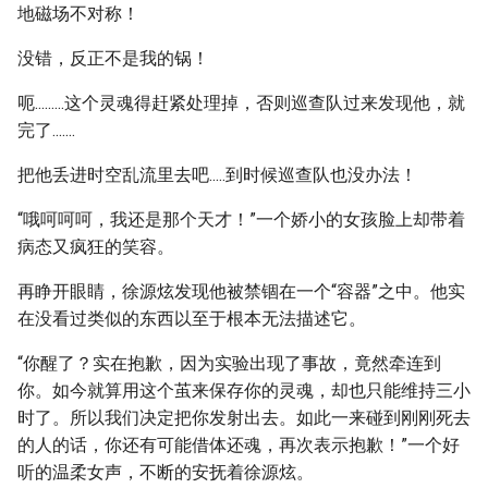
地磁场不对称！
没错，反正不是我的锅！
呃.........这个灵魂得赶紧处理掉，否则巡查队过来发现他，就
完了.......
把他丢进时空乱流里去吧.....到时候巡查队也没办法！
“哦呵呵呵，我还是那个天才！”一个娇小的女孩脸上却带着
病态又疯狂的笑容。
再睁开眼睛，徐源炫发现他被禁锢在一个“容器”之中。他实
在没看过类似的东西以至于根本无法描述它。
“你醒了？实在抱歉，因为实验出现了事故，竟然牵连到
你。如今就算用这个茧来保存你的灵魂，却也只能维持三小
时了。所以我们决定把你发射出去。如此一来碰到刚刚死去
的人的话，你还有可能借体还魂，再次表示抱歉！”一个好
听的温柔女声，不断的安抚着徐源炫。