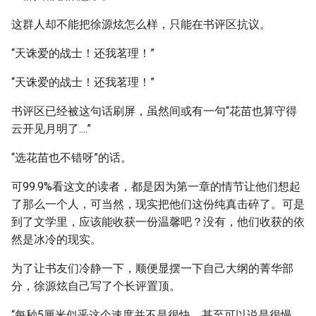
这群人却不能把徐源炫怎么样，只能在书评区抗议。
“天诛爱的战士！还我茗理！”
“天诛爱的战士！还我茗理！”
书评区已经被这句话刷屏，虽然间或有一句“花苗也算守得
云开见月明了....”
“选花苗也不错呀”的话。
可99.9%看这文的读者，都是因为第一章的情节让他们想起
了那么一个人，可当然，现实把他们这份纯真击碎了。可是
到了文学里，应该能收获一份温馨吧？没有，他们收获的依
然是冰冷的现实。
为了让书友们冷静一下，顺便显摆一下自己大纲的菁华部
分，徐源炫自己写了个长评置顶。
“每秒5厘米似乎这个速度并不是很快，甚至可以说是很慢。