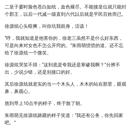
二皇子霎时脸色苍白如纸，血色褪尽。不能接皇位就只能封
个郡王，以后一代减一级直到六代以后就是平民百姓而已。
徐源炫心头暗爽，叫你坑我前身，活该！
“哼，我就知道是他害你的，徐老三虽然不是什么好东西，
可是向来对女色不怎么开窍的。”朱雨萌愤愤的道。还不忘
给了徐源炫一个微笑。
徐源炫哭笑不得：“这到底是夸我还是寒碜我啊？”分辨不
出，少说少错，还是别接口的好。
其后徐源炫就老实的当一个木头人，木木的站在那里，眼观
鼻，鼻观心。
熬到早上10点半的样子，终于散了朝。
朱雨萌见徐源炫踌躇的样子笑道：“我还有公务，你先回家
吧。”