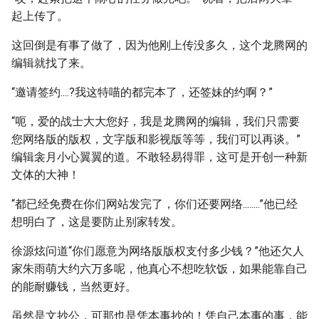
起上传了。
这回倒是有事了做了，因为他刚上传没多久，这个龙腾网的
编辑就找了来。
“邀请签约....?我这特喵的都完本了，还签妹的约啊？”
“呃，爱的战士大大您好，我是龙腾网的编辑，我们只需要
您网络版的版权，文字版和影视版等等，我们可以再谈。”
编辑衾月小心翼翼的道。不敢轻易得罪，这可是开创一种新
文体的大神！
“都已经免费在你们网站发完了，你们还要网络........”他已经
想明白了，这是要防止别家转发。
徐源炫问道“你们愿意为网络版版权支付多少钱？”他还欠人
家朱雨萌大约六万多呢，他真心不想吃软饭，如果能靠自己
的能耐赚钱，当然更好。
虽然是文抄公，可那也是凭本事抄的！凭自己本事的事，能