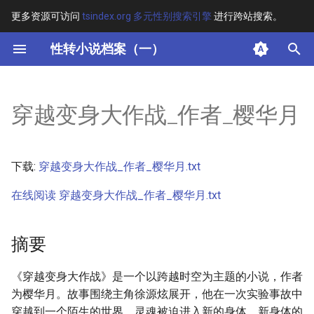
更多资源可访问
tsindex.org 多元性别搜索引擎
进行跨站搜索。
键
性转小说档案（一）
入
摘要
以
穿越变身大作战_作者_樱华月
开
其他信息 [Processed Page
Metadata]
始
下载:
穿越变身大作战_作者_樱华月.txt
搜
正文
在线阅读 穿越变身大作战_作者_樱华月.txt
索
摘要
《穿越变身大作战》是一个以跨越时空为主题的小说，作者
为樱华月。故事围绕主角徐源炫展开，他在一次实验事故中
穿越到一个陌生的世界，灵魂被迫进入新的身体。新身体的