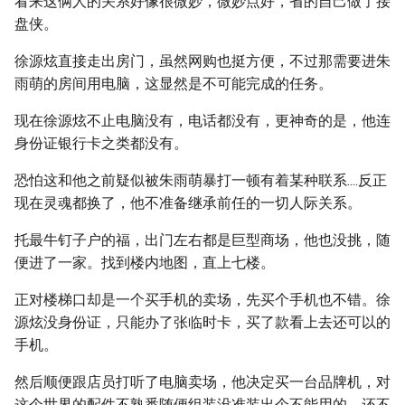
看来这俩人的关系好像很微妙，微妙点好，省的自己做了接
盘侠。
徐源炫直接走出房门，虽然网购也挺方便，不过那需要进朱
雨萌的房间用电脑，这显然是不可能完成的任务。
现在徐源炫不止电脑没有，电话都没有，更神奇的是，他连
身份证银行卡之类都没有。
恐怕这和他之前疑似被朱雨萌暴打一顿有着某种联系....反正
现在灵魂都换了，他不准备继承前任的一切人际关系。
托最牛钉子户的福，出门左右都是巨型商场，他也没挑，随
便进了一家。找到楼内地图，直上七楼。
正对楼梯口却是一个买手机的卖场，先买个手机也不错。徐
源炫没身份证，只能办了张临时卡，买了款看上去还可以的
手机。
然后顺便跟店员打听了电脑卖场，他决定买一台品牌机，对
这个世界的配件不熟悉随便组装没准装出个不能用的，还不