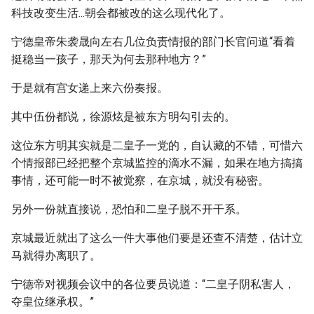
科技改变生活...朝会都被改的这么现代化了。
宁德皇帝朱袭晟向左右几位负责情报的部门长官问道“看着
挺稳当一孩子，那天为何去那种地方？”
于是就有宫女递上来六份奏报。
其中伍份都说，徐源炫是被东方明勾引去的。
这位东方明其实就是二皇子一党的，自认藏的不错，可惜六
个情报部已经把整个京城监控的滴水不漏，如果在地方搞搞
事情，还可能一时不被觉察，在京城，就没有秘密。
另外一份就直接说，恐怕和二皇子脱不开干系。
京城最近就出了这么一件大事他们要是还查不清楚，估计立
马就得办离职了。
宁德帝对视频会议中的各位要员说道：“二皇子阴私害人，
夺皇位继承权。”