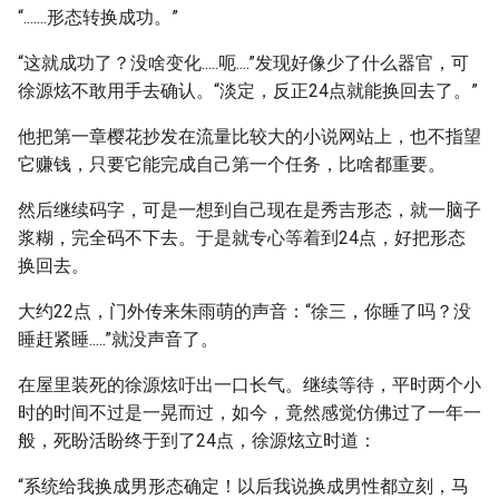
“.......形态转换成功。”
“这就成功了？没啥变化.....呃....”发现好像少了什么器官，可
徐源炫不敢用手去确认。“淡定，反正24点就能换回去了。”
他把第一章樱花抄发在流量比较大的小说网站上，也不指望
它赚钱，只要它能完成自己第一个任务，比啥都重要。
然后继续码字，可是一想到自己现在是秀吉形态，就一脑子
浆糊，完全码不下去。于是就专心等着到24点，好把形态
换回去。
大约22点，门外传来朱雨萌的声音：“徐三，你睡了吗？没
睡赶紧睡.....”就没声音了。
在屋里装死的徐源炫吁出一口长气。继续等待，平时两个小
时的时间不过是一晃而过，如今，竟然感觉仿佛过了一年一
般，死盼活盼终于到了24点，徐源炫立时道：
“系统给我换成男形态确定！以后我说换成男性都立刻，马