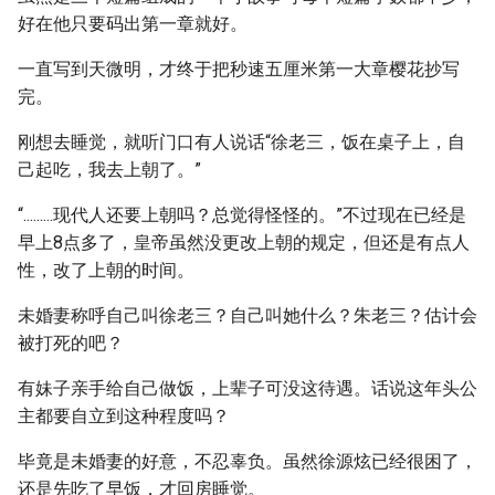
好在他只要码出第一章就好。
一直写到天微明，才终于把秒速五厘米第一大章樱花抄写
完。
刚想去睡觉，就听门口有人说话“徐老三，饭在桌子上，自
己起吃，我去上朝了。”
“.........现代人还要上朝吗？总觉得怪怪的。”不过现在已经是
早上8点多了，皇帝虽然没更改上朝的规定，但还是有点人
性，改了上朝的时间。
未婚妻称呼自己叫徐老三？自己叫她什么？朱老三？估计会
被打死的吧？
有妹子亲手给自己做饭，上辈子可没这待遇。话说这年头公
主都要自立到这种程度吗？
毕竟是未婚妻的好意，不忍辜负。虽然徐源炫已经很困了，
还是先吃了早饭，才回房睡觉。