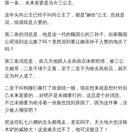
第一条.......未来老婆是当今三公主。
这年头尚公主已经不叫尚公主了，都是“嫁给”公主....也就是
说，徐源炫是入赘的。
第二条的消息是，他是这一代的魏国公的三孙子。自家魏国
公府混到这么惨了吗？竟然混到要让嫡亲孙子入赘的地步了
吗？
第三条消息是， 前几天他跟人去风俗店体察民情，被三公
主她哥，二皇子堵个正着，至于二皇子为啥去风俗店，就不
足为外人道了。
二皇子叫狗腿们暴打了徐源炫一顿，现在想来就是想针对自
己未来老婆的.......好吧不是未婚妻打的，这总是个好消息。
不过未婚妻为啥冷着一张脸也找到原因了。因为这件事，没
少被人嘲笑吧？
把这些乱七八糟的念头都甩走，老实码字。天大地大也没骑
木驴的威胁大！这道难关过不了，他可没脸活了！