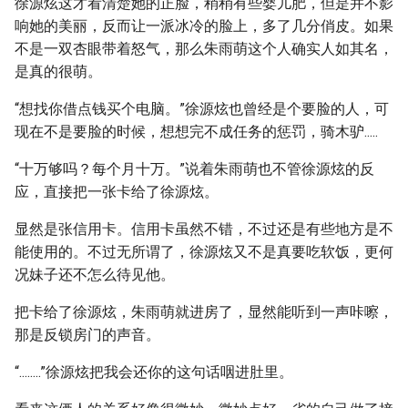
徐源炫这才看清楚她的正脸，稍稍有些婴儿肥，但是并不影
响她的美丽，反而让一派冰冷的脸上，多了几分俏皮。如果
不是一双杏眼带着怒气，那么朱雨萌这个人确实人如其名，
是真的很萌。
“想找你借点钱买个电脑。”徐源炫也曾经是个要脸的人，可
现在不是要脸的时候，想想完不成任务的惩罚，骑木驴.....
“十万够吗？每个月十万。”说着朱雨萌也不管徐源炫的反
应，直接把一张卡给了徐源炫。
显然是张信用卡。信用卡虽然不错，不过还是有些地方是不
能使用的。不过无所谓了，徐源炫又不是真要吃软饭，更何
况妹子还不怎么待见他。
把卡给了徐源炫，朱雨萌就进房了，显然能听到一声咔嚓，
那是反锁房门的声音。
“........”徐源炫把我会还你的这句话咽进肚里。