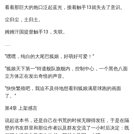
看着那巨大的炮口泛起蓝光，接着触手13就失去了意识。
尘归尘，土归土。
姆姆汗国提督触手13，失联。
……
“嘿嘿，纯白的大尾巴狐娘，好萌好可爱！”
“狐娘天下第一”特遣舰队旗舰内，控制中心，一个黑色八面
立方体正在发出奇怪的声音。
“快快繁殖吧，我迫不及待地想看到狐娘满星球跑的画面
了。”
第4章 上架感言
说起这本书，还是自己在书荒的时候无聊得发狂，于是在隔
壁的书友群里和那位作者以及群友交流了一小时后决定：既