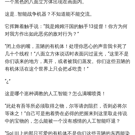
一个黑色的八面立方体出现在画面内。
这是…智能战争机器？不知道能不能交流。
它挥舞着触手说：“我是姆姆汗国的触手13提督！你方为何
对我方作出如此恶劣的敌对行为？”
“闭上你的嘴，丑陋的有机体！处理你恶心的声音我卡死了
几十个线程！”八面立方体说话时表面闪过蓝光，“这里不是
你们该来的地方，离开，或者被我们蒸发。你们这些丑陋的
有机体活在这个世界上只会把🍏吃贵！”
“¿”
这是哪个崽种调教的人工智能？怎么满嘴喷粪！
“此处有吾等所必须取得之物，尔等请勿阻拦，否则必将尔
等诛之！”自己可是抱着势在必得的把握来到这里取走传说
中的宝物的，怎么能被一个没有感情的人工智能吓退？
“Sol III上的那只可爱的有机体不是你们这些丑陋的东西能染