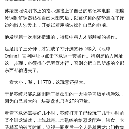
苏绫按照说明书上的指示连接上了自己的笔记本电脑，把脑
波调制解调器贴在自己太阳穴后，以葛优瘫的姿势靠在了床
边的懒人沙发上，开始试着用脑波操作自己的电脑。
他发现第一次用还挺难的，得集中精力才能顺畅的操作。
足足用了三分钟，才完成了打开浏览器→输入《地球
Online》官网网址→点击下载这一套操作。特别是输入网址
这一步骤，必须得心无旁骛才行，否则会把自己所想的全部
东西都输进去了。
一看大小，喔，1.17TB，这玩意还挺大。
于是苏绫只能忍痛删除了硬盘里的一大堆学习版单机游戏，
因为自己最大的一块硬盘也只有2T的容量。
看着下载还需要好几小时，苏绫打开了已经玩了几千小时的
某个训龙游戏，上线就是非常熟练的给恐龙配种、喂食、卡
受精蛋的破壳时间，巡视一圈家后一个人带着两龙出门收集