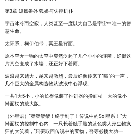
第3章 短篇番外 狐娘与失控机仆
宇宙冰冷而空寂，人类甚至一度以为自己是宇宙中唯一的智
慧生命。
太阳系，柯伊伯带，冥王星背面。
原本空无一物的太空中突然泛起了几个小小的涟漪，好似这
片真空变成了水塘，还正好下着雨。
波浪越来越大，越来越激烈，最后好像传来了“啵”的一声，
几个巨大的金属构造物从波浪中心浮现。
一共1大5小，小的长得像装了推进器的擀面杖，大的像小
擀面杖的放大版。
（外星语）“桀桀桀桀！终于到了！传说中的Sol星系！”大
擀面杖的控制中心内，一只长着触手脸的蓝色类人形生物疯
狂的大笑着，“只要取回传说中的宝物，吾等必揽大功一