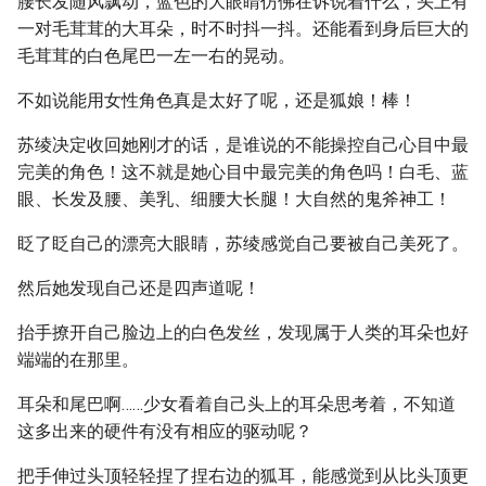
腰长发随风飘动，蓝色的大眼睛仿佛在诉说着什么，头上有
一对毛茸茸的大耳朵，时不时抖一抖。还能看到身后巨大的
毛茸茸的白色尾巴一左一右的晃动。
不如说能用女性角色真是太好了呢，还是狐娘！棒！
苏绫决定收回她刚才的话，是谁说的不能操控自己心目中最
完美的角色！这不就是她心目中最完美的角色吗！白毛、蓝
眼、长发及腰、美乳、细腰大长腿！大自然的鬼斧神工！
眨了眨自己的漂亮大眼睛，苏绫感觉自己要被自己美死了。
然后她发现自己还是四声道呢！
抬手撩开自己脸边上的白色发丝，发现属于人类的耳朵也好
端端的在那里。
耳朵和尾巴啊……少女看着自己头上的耳朵思考着，不知道
这多出来的硬件有没有相应的驱动呢？
把手伸过头顶轻轻捏了捏右边的狐耳，能感觉到从比头顶更