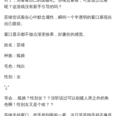
对了，先看看自己的面板吧。苏绫思索着，可是该怎么看
呢？这游戏没有新手引导的吗？
苏绫尝试着在心中默念属性，瞬间一个半透明的窗口展现在
自己眼前。
窗口显示都不做点渐变效果，好廉价的感觉。
姓名：苏绫
种族：狐娘
毛色：纯白
性别：女
“¿”
等会……狐娘？性别女？？没听说过可以创建人类之外的角
色啊！性别女又是个啥？？
苏绫关掉窗口，把手举到眼前一看，这只芊芊细手就不像是