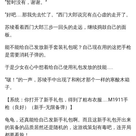
“暂时没有，谢谢。”
“好吧……那我先去忙了。”西门大郎说完有点心虚的走开了。
苏绫看着西门大郎三步一回头的走远，继续捣鼓自己的面
板。
能不能给自己发放新手套装礼包呢？自己现在用的这把手枪
是需要消耗子弹的。
于是少女在心中想着给自己使用礼包发放的技能……
“啵！”的一声，苏绫手中出现了和刚才那个一样的寒酸木箱
子。
【系统：你打开了新手礼包，得到了粗布衣服……M1911手
枪（良好）（新手-无限备弹）】
龟龟，还真能给自己发新手礼包啊。而且这新手礼包开出来
的装备的品质居然还是随机的，这游戏策划有毒吧，连开局
都要看脸！