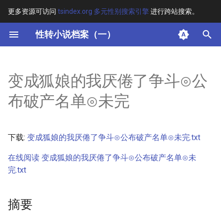
更多资源可访问
tsindex.org 多元性别搜索引擎
进行跨站搜索。
键
性转小说档案（一）
入
摘要
以
变成狐娘的我厌倦了争斗⊙公
开
其他信息 [Processed Page
布破产名单⊙未完
Metadata]
始
搜
正文
下载:
变成狐娘的我厌倦了争斗⊙公布破产名单⊙未完.txt
索
在线阅读 变成狐娘的我厌倦了争斗⊙公布破产名单⊙未
完.txt
摘要