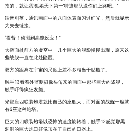
指的，就让我‘狐娘天下第一’特遣舰队送你们上路吧。”
话音刚落，通讯画面中的八面体表面闪过红光，然后就显示
为失去链接。
“提督！侦测到高能反应！”
大擀面杖前方的虚空中，几个巨大的舰影慢慢出现，原来这
些战舰一直在此处隐匿。
双方的距离在宇宙的尺度上差不多相当于贴脸了。
触手13看着外监测摄像头传来的画面中那些巨大的战舰，
触手吓得疯狂发颤。
光那座四联装炮塔就比自己的座舰大，而对面的战舰一艘就
有6座这种炮塔。
巨大的四联装炮塔以恐怖的速度旋转着，触手13感觉那黑
洞洞的巨大炮口好像顶在了自己的口器上。