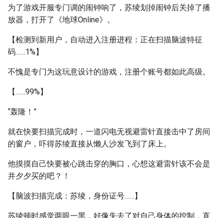
为了游戏开服专门调的闹钟响了，苏绫划掉闹钟后关掉了播
放器，打开了《地球Online》。
【检测到新用户，自动进入注册进程：正在扫描脑波特征
码……1%】
不愧是专门为这玩意设计的游戏，注册个账号都如此高级。
【……99%】
“轰隆！”
就在快要扫描完成时，一道闪电无视避雷针直接击中了房间
的窗户，吓得苏绫直接从懒人沙发飞到了床上。
他摸摸自己快要被心跳击穿的胸口，心想这避雷针该不会是
并夕夕买的吧？！
【脑波扫描完成：苏绫，身份证号……】
苏绫顿时感觉两眼一黑，好像失去了对自己身体的控制，直