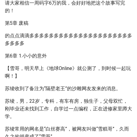
请大家相信一周码字6万的我，会好好地把这个故事写完
的！
第5章 废稿
的点点滴滴多多多多多多多多多多多多多多多多多多多多多
多多多多
第6章 1.小小的意外
【雪哥，明天早上《地球Online》就公测了，到时候一起玩
啊！】
苏绫收到了备注为“隔壁老王”的沙雕网友发来的消息。
苏绫，男，22岁，专科，有车有房，独生子，父母双忙，
刚毕业还未找到工作，自学过一点编程，正在进修家里蹲大
学。
苏绫常用的网名是“白丝赛高”，被网友叫做“雪糕哥”，久而
久之的就变成了“雪哥”。