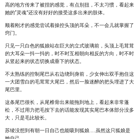
高的地方传来了被捏的感觉，有点别扭，不太习惯，看起来
她的“灵魂”还没有好好的接受这多出来的肢体。
顺着刚才的感觉尝试着操控头顶的耳朵，不一会儿就掌握了
窍门。
只见一只白色的狐娘站在巨大的立式玻璃前，头顶上毛茸茸
的大耳朵一抖一抖的，时不时互相朝向相反的方向，时不时
从竖起来的状态切换成垂下的状态。
不太熟练的控制尾巴从右边绕到身前，少女伸出双手抱住这
一大团雪白的毛茸茸大尾巴，然后一脸迷醉的把头埋进了大
尾巴里。
这条尾巴很长，从尾椎骨出来能拖到地上，看起来非常蓬
松，不过用力把毛按下去的话能发现其实尾巴本体部分没多
大，只是毛比较长。
苏绫没想到有朝一日自己也能吸到狐娘……虽然这只狐娘是
她自己。