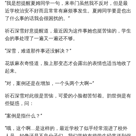
“我是想提醒夏姆同学一句，来串门虽然我不反对，但是最
近学校治安不好而且常常有麻烦事发生。夏姆同学要是也出
了什么事的话我会很困扰的。”
祈石深雪好意提醒道，最近因为这件事她也挺苦恼的，学生
会的事处理了一遍又一遍还不够。
“深雪，难道那件事还没解决？”
花坂麻衣奇怪道，脸上那变态才会露出的表情也适当地收了
起来。
“对，案例还是在增加，一个头两个大啊~”
祈石深雪对此很是苦恼，可爱的小脸都苦邹着。韵世倒是有
些疑惑，问：
“案例是指什么？”
“哦，这个啊.....是这样的，最近学校了似乎经常混进了校外
人员，好像还是不良分子们。我们学校有些学生经常送到保