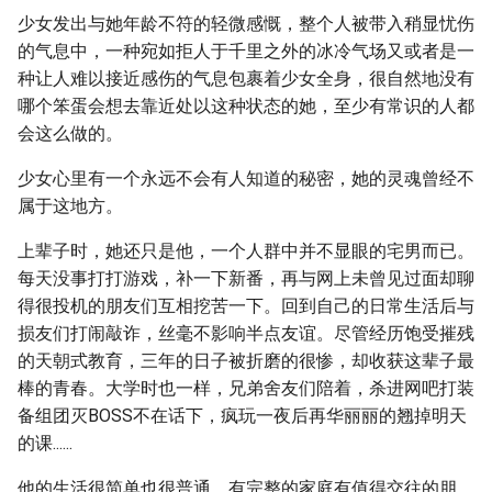
少女发出与她年龄不符的轻微感慨，整个人被带入稍显忧伤
的气息中，一种宛如拒人于千里之外的冰冷气场又或者是一
种让人难以接近感伤的气息包裹着少女全身，很自然地没有
哪个笨蛋会想去靠近处以这种状态的她，至少有常识的人都
会这么做的。
少女心里有一个永远不会有人知道的秘密，她的灵魂曾经不
属于这地方。
上辈子时，她还只是他，一个人群中并不显眼的宅男而已。
每天没事打打游戏，补一下新番，再与网上未曾见过面却聊
得很投机的朋友们互相挖苦一下。回到自己的日常生活后与
损友们打闹敲诈，丝毫不影响半点友谊。尽管经历饱受摧残
的天朝式教育，三年的日子被折磨的很惨，却收获这辈子最
棒的青春。大学时也一样，兄弟舍友们陪着，杀进网吧打装
备组团灭BOSS不在话下，疯玩一夜后再华丽丽的翘掉明天
的课......
他的生活很简单也很普通，有完整的家庭有值得交往的朋