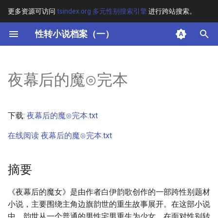
更多资源可访问
tsindex.org 多元性别搜索引擎
进行跨站搜索。
键
性转小说档案（一）
入
摘要
以
夜幕后的魔⊙完本
开
其他信息 [Processed Page
Metadata]
始
下载:
夜幕后的魔⊙完本.txt
搜
正文
在线阅读 夜幕后的魔⊙完本.txt
索
摘要
《夜幕后的魔女》是由作者白伊韵歌创作的一部跨性别题材
小说，主要围绕主角边旗韵世的重生故事展开。在这部小说
中，韵世从一个普通的男性宅男重生为少女，在面对性别转