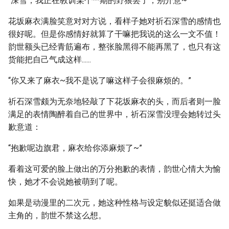
“深雪，我正在教训某个**期的野狼罢了，别介意~”
花坂麻衣满脸笑意对对方说，看样子她对祈石深雪的感情也
很好呢。但是你感情好就算了干嘛把我说的这么一文不值！
韵世额头已经青筋遍布，整张脸黑得不能再黑了，也只有这
货能把自己气成这样......
“你又来了麻衣~我不是说了嘛这样子会很麻烦的。”
祈石深雪颇为无奈地轻敲了下花坂麻衣的头，而后者则一脸
满足的表情陶醉着自己的世界中，祈石深雪没理会她转过头
歉意道：
“抱歉呢边旗君，麻衣给你添麻烦了~”
看着这可爱的脸上做出的万分抱歉的表情，韵世心情大为愉
快，她才不会说她被萌到了呢。
如果是动漫里的二次元，她这种性格与设定貌似还挺适合做
主角的，韵世不禁这么想。