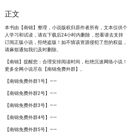
正文
本书由【南锦】整理，小说版权归原作者所有，文本仅供个
人学习和试读，请在下载后24小时内删除，想看请去支持
订阅正版小说，拒绝盗版！如不慎该资源侵犯了您的权益，
请麻烦通知我们及时删除。
【南锦】提醒您：合理安排阅读时间，杜绝沉迷网络小说！
更多全网小说尽在【南锦免费外群】。
【南锦免费外群1号】——
【南锦免费外群2号】——
【南锦免费外群3号】——
【南锦免费外群4号】——
【南锦免费外群5号】——