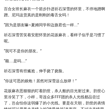
百合女班长麻衣一个箭步扑进祈石深雪的怀里，不停地蹭啊
蹭。尼玛这货真的是刚刚的毒舌女吗！
“因为是朋友嘛~夏姆同学和边旗君也一样.....”
祈石深雪苦笑着安慰怀里的花坂麻衣，看样子似乎是习惯了
呢。
“我可不是你的朋友。”
“额......是吗......”
祈石深雪有些尴尬，伸手挠了挠脸。
“你这可恶的娘炮！居然对深雪这么放肆！”
花坂麻衣恶狠狠的盯着韵世，杀人般的目光射过来。韵世心
里冷笑了下，小样，哥连众多FFF团的杀人光线都品尝过
了，岂会怕你这弱爆了的小光线。要是在天朝，韵世的表情