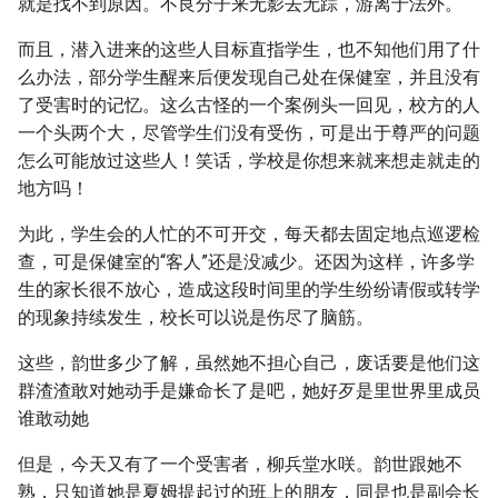
就是找不到原因。不良分子来无影去无踪，游离于法外。
而且，潜入进来的这些人目标直指学生，也不知他们用了什
么办法，部分学生醒来后便发现自己处在保健室，并且没有
了受害时的记忆。这么古怪的一个案例头一回见，校方的人
一个头两个大，尽管学生们没有受伤，可是出于尊严的问题
怎么可能放过这些人！笑话，学校是你想来就来想走就走的
地方吗！
为此，学生会的人忙的不可开交，每天都去固定地点巡逻检
查，可是保健室的“客人”还是没减少。还因为这样，许多学
生的家长很不放心，造成这段时间里的学生纷纷请假或转学
的现象持续发生，校长可以说是伤尽了脑筋。
这些，韵世多少了解，虽然她不担心自己，废话要是他们这
群渣渣敢对她动手是嫌命长了是吧，她好歹是里世界里成员
谁敢动她
但是，今天又有了一个受害者，柳兵堂水咲。韵世跟她不
熟，只知道她是夏姆提起过的班上的朋友，同是也是副会长