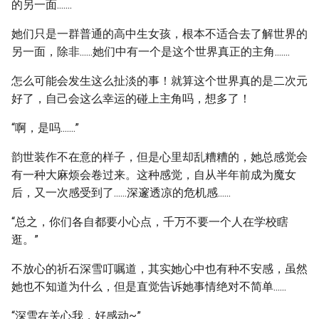
的另一面.......
她们只是一群普通的高中生女孩，根本不适合去了解世界的
另一面，除非......她们中有一个是这个世界真正的主角.......
怎么可能会发生这么扯淡的事！就算这个世界真的是二次元
好了，自己会这么幸运的碰上主角吗，想多了！
“啊，是吗.......”
韵世装作不在意的样子，但是心里却乱糟糟的，她总感觉会
有一种大麻烦会卷过来。这种感觉，自从半年前成为魔女
后，又一次感受到了......深邃透凉的危机感......
“总之，你们各自都要小心点，千万不要一个人在学校瞎
逛。”
不放心的祈石深雪叮嘱道，其实她心中也有种不安感，虽然
她也不知道为什么，但是直觉告诉她事情绝对不简单......
“深雪在关心我，好感动~”