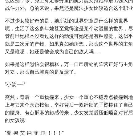
么区别，除了身上有足够分量的魔力能支持她释放出强大的
战斗力外。总的来说，果然还是魔法少女比较适合这个职业
不过少女较好奇的是，她所处的世界究竟是什么样的世界
呢，生活了这么多年她甚至觉得这是某个动漫里的世界，尽
管前世她根本没看过这样的动漫可她还是有种感觉，这似乎
就是二次元的产物。如果真如她所想，那么这个世界的主角
又是谁呢，她还是他会成为自己的敌人吗......
如果是这样恐怕会很糟糕，万一自己所处的阵营正好与主角
对立，那么自己就真的是反派了。
“小韵——”
突然，背后一个重物撞来，少女一个重心不稳差点被撞到地
上与它来个亲密接触，幸好背后一双纤细的手臂揽住了自己
的腰身。有点酥麻的触感传来，少女发觉后压低嗓音对背后
的女孩说:
“夏-姆-艾-纳-菲-尔-！！！”