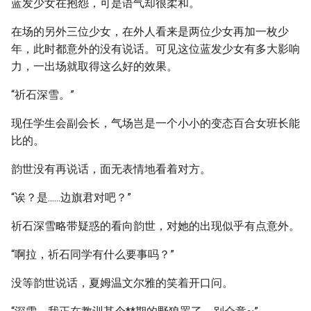
蓝发少女在抱怨，可是语气却很柔和。
在场的另外三位少女，在外人看来是两位少女再加一枚少
年，此时都意外的没有说话。可见这位蓝发少女有多大影响
力，一出场就取得这么好的效果。
“祈石深雪。”
现任学生会副会长，气场岂是一个小小的变态百合女班长能
比的。
韵世没有再说话，面无表情地看着对方。
“诶？是......边旗君对吧？”
祈石深雪略带疑惑的看向韵世，对她的出现似乎有点意外。
“啊拉，祈石同学有什么要事吗？”
没等韵世说话，夏姆温文尔雅的笑着开口问。