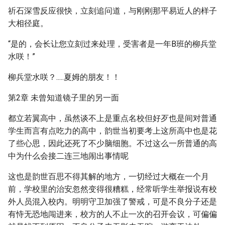
祈石深雪反应很快，立刻追问道，与刚刚那平易近人的样子
大相径庭。
“是的，会长让您立刻过来处理，受害者是一年B班的柳兵堂
水咲！”
柳兵堂水咲？.....夏姆的朋友！！
第2章 未曾知道镜子里的另一面
都立若翼高中，虽然谈不上是重点名校但好歹也是间对普通
学生而言有点吃力的高中，韵世当初要考上这所高中也是花
了些心思，因此还死了不少脑细胞。不过这么一所普通的高
中为什么会接二连三地闹出事情呢
这也是韵世百思不得其解的地方，一切经过大概在一个月
前，学校里的治安忽然变得很糟糕，经常听学生举报说有校
外人员混入校内。明明守卫加强了警戒，可是不良分子还是
有恃无恐地闯进来，校方的人不止一次的召开会议，可偏偏