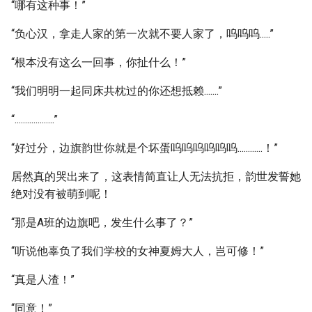
“哪有这种事！”
“负心汉，拿走人家的第一次就不要人家了，呜呜呜.....”
“根本没有这么一回事，你扯什么！”
“我们明明一起同床共枕过的你还想抵赖.......”
“...................”
“好过分，边旗韵世你就是个坏蛋呜呜呜呜呜呜............！”
居然真的哭出来了，这表情简直让人无法抗拒，韵世发誓她
绝对没有被萌到呢！
“那是A班的边旗吧，发生什么事了？”
“听说他辜负了我们学校的女神夏姆大人，岂可修！”
“真是人渣！”
“同意！”