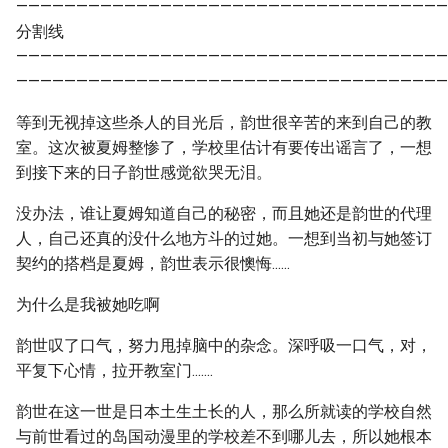
————————————————————————————————————
分割线
————————————————————————————————————
————————————————————————————————————
等到无视掉这些杀人的目光后，韵世很辛苦的来到自己的教
室。这次被夏姆整惨了，学校里估计有要传出谣言了，一想
到接下来的日子韵世感觉欲哭无泪。
没办法，谁让夏姆知道自己的秘密，而且她还是韵世的代理
人，自己还真的没什么地方斗的过她。一想到当初与她签订
契约的搭档是夏姆，韵世表示很懊悔......
为什么是我被她吃啊
韵世叹了口气，努力甩掉脑中的杂念。深呼吸一口气，对，
平复下心情，拉开教室门.......
韵世在这一世是日本土生土长的人，那么所就读的学校自然
与前世看过的岛国动漫里的学校差不到哪儿去，所以她根本