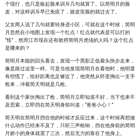
个现行，也只是板起脸来训斥几句就算了。以简明月的脸
皮，对这样训斥早已免疫了，嬉皮笑脸的就过去了。
父女两人说了几句就要转身进小区，可就在这个时候，简明
月忽然在小地图上发现一个红点！红点就代表是可以打的
“怪”，然而江市现在还有敢捋简明月虎须的人吗？这个红点
是哪来的？
简明月本能的回头看去，发现一个黑影正低着头快步走来，
像是路过这里一样。可是当他发现简明月在看他时，他明显
有些慌了，恰好距离也足够近了，他突然从怀里掏出一支手
枪来，冲着简天明就是几枪。
看到这个家伙掏出了枪，简明月立即知道不好，当下也来不
及思索，立即挡在简天明身前叫道：“爸爸小心！”
简天明在简明月挡住他的时候才反应过来，这个时候再想做
什么动作已经来不及了，只听三声枪响，挡在他身前的简明
月娇小的身体就震了三次，然后无力的靠在了他身上。