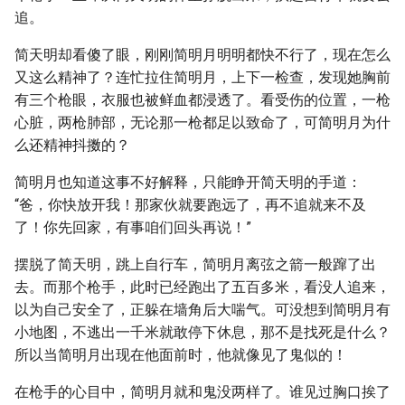
追。
简天明却看傻了眼，刚刚简明月明明都快不行了，现在怎么
又这么精神了？连忙拉住简明月，上下一检查，发现她胸前
有三个枪眼，衣服也被鲜血都浸透了。看受伤的位置，一枪
心脏，两枪肺部，无论那一枪都足以致命了，可简明月为什
么还精神抖擞的？
简明月也知道这事不好解释，只能睁开简天明的手道：
“爸，你快放开我！那家伙就要跑远了，再不追就来不及
了！你先回家，有事咱们回头再说！”
摆脱了简天明，跳上自行车，简明月离弦之箭一般蹿了出
去。而那个枪手，此时已经跑出了五百多米，看没人追来，
以为自己安全了，正躲在墙角后大喘气。可没想到简明月有
小地图，不逃出一千米就敢停下休息，那不是找死是什么？
所以当简明月出现在他面前时，他就像见了鬼似的！
在枪手的心目中，简明月就和鬼没两样了。谁见过胸口挨了