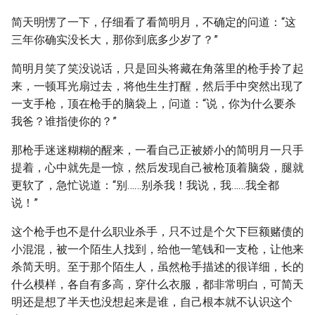
简天明愣了一下，仔细看了看简明月，不确定的问道：“这
三年你确实没长大，那你到底多少岁了？”
简明月笑了笑没说话，只是回头将藏在角落里的枪手拎了起
来，一顿耳光扇过去，将他生生打醒，然后手中突然出现了
一支手枪，顶在枪手的脑袋上，问道：“说，你为什么要杀
我爸？谁指使你的？”
那枪手迷迷糊糊的醒来，一看自己正被娇小的简明月一只手
提着，心中就先是一惊，然后发现自己被枪顶着脑袋，腿就
更软了，急忙说道：“别……别杀我！我说，我……我全都
说！”
这个枪手也不是什么职业杀手，只不过是个欠下巨额赌债的
小混混，被一个陌生人找到，给他一笔钱和一支枪，让他来
杀简天明。至于那个陌生人，虽然枪手描述的很详细，长的
什么模样，各自有多高，穿什么衣服，都非常明白，可简天
明还是想了半天也没想起来是谁，自己根本就不认识这个