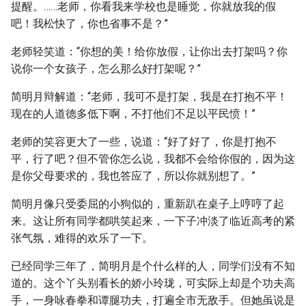
提醒。……老师，你看我来学校也是睡觉，你就放我的假
吧！我松快了，你也省事不是？”
老师轻笑道：“你想的美！给你放假，让你出去打架吗？你
说你一个女孩子，怎么那么好打架呢？”
简明月辩解道：“老师，我可不是打架，我是在打抱不平！
现在的人道德多低下啊，不打他们不足以平民愤！”
老师的笑容更大了一些，说道：“好了好了，你是打抱不
平，行了吧？但不管你怎么说，我都不会给你假的，因为这
是你父母要求的，我也答应了，所以你就别想了。”
简明月像只受委屈的小狗似的，重新趴在桌子上哼哼了起
来。这让所有同学都哄笑起来，一下子冲淡了临近高考的紧
张气氛，难得的欢乐了一下。
已经同学三年了，简明月是个什么样的人，同学们没有不知
道的。这个丫头别看长的娇小玲珑，可实际上却是个功夫高
手，一身咏春拳和谭腿功夫，打遍全市无敌手。但她虽说是