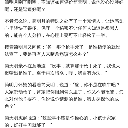
简明月咧了咧嘴，不知该如何评价简天明，说他没心没肺好
呢，还是逗逼好呢？
不管怎么说，简明月的特殊之处有了一个知情人，让她感觉
心里轻快了很多。保守一个秘密不让任何人知道是很累人
的，能有个人分担，在心理上要可不止轻松了一半。
接着简明月又问道：“爸，那个枪手死了，是谁指使的就没
法查了，要是再有人来暗杀您该怎么办？”
简天明毫不在意地道：“没事，就算那个枪手死了，我也大
概猜出是谁了。至于再次暗杀，哼，我自有办法。”
简明月怀疑的看着简天明，说道：“爸，你不是在吹牛吧？
人家都动枪了，肯定把你恨到骨头里了，你又不能报警，怎
么对付他？要不，你说说你猜测的是谁，我去探探他的成
色？”
简天明虎起脸道：“这些事不该是你操心的，小孩子家家
的，好好学习就够了！”