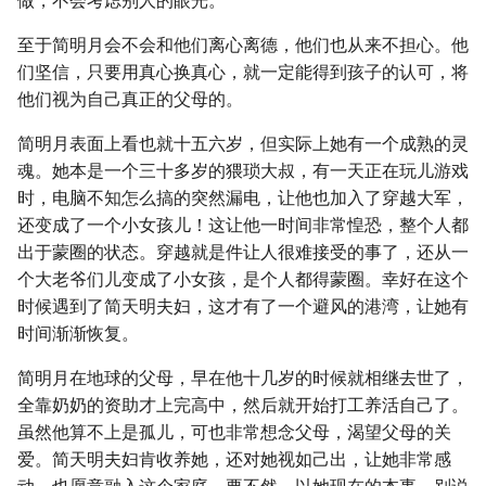
做，不会考虑别人的眼光。
至于简明月会不会和他们离心离德，他们也从来不担心。他
们坚信，只要用真心换真心，就一定能得到孩子的认可，将
他们视为自己真正的父母的。
简明月表面上看也就十五六岁，但实际上她有一个成熟的灵
魂。她本是一个三十多岁的猥琐大叔，有一天正在玩儿游戏
时，电脑不知怎么搞的突然漏电，让他也加入了穿越大军，
还变成了一个小女孩儿！这让他一时间非常惶恐，整个人都
出于蒙圈的状态。穿越就是件让人很难接受的事了，还从一
个大老爷们儿变成了小女孩，是个人都得蒙圈。幸好在这个
时候遇到了简天明夫妇，这才有了一个避风的港湾，让她有
时间渐渐恢复。
简明月在地球的父母，早在他十几岁的时候就相继去世了，
全靠奶奶的资助才上完高中，然后就开始打工养活自己了。
虽然他算不上是孤儿，可也非常想念父母，渴望父母的关
爱。简天明夫妇肯收养她，还对她视如己出，让她非常感