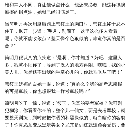
维和常人不同，真让他做点什么，他还未必敢。能这样挨挨
擦擦的揩点油，她就已经很满足了。
当简明月再次用胳膊蹭上韩筱玉的胸口时，韩筱玉终于忍不
住了，退开一步道：“明月，别闹了！这里这么多人看着
呢，你就不能收敛点？整天像个色狼似的，难道你真的是百
合？”
简明月很认真的点头道：“是啊，你才知道？好吧，这里人
多，我就不闹你了，等到了没人的地方再闹。嘿嘿，我的小
美人儿，你是逃不出我的手掌心儿的，你就乖乖从了吧！”
韩筱玉妩媚的白她一眼，说道：“真的么？我的高考志愿报
的可是军校，你也想跟我一样考军校吗？”
简明月吃了一惊，说道：“筱玉，你真的要考军校？你可别
犯糊涂，你看看你长的，整个儿一仙女，要是去考军校，就
要整天训练，到时候把你晒的和黑炭似的，就白瞎你的容貌
了！你真愿意变成黑炭美女？尤其是训练就难免会受伤，要