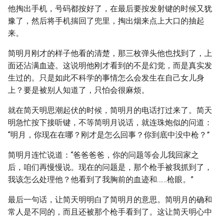
他掏出手机，号码都按好了，在最后要按发射键的时候又犹
豫了，然后将手机揣回了兜里，掏出烟来点上大口的抽起
来。
简明月刚才的样子他看的清楚，那三枚弹头他也找到了，上
面还沾满血迹。这说明他刚才看到的不是幻觉，而是真实发
生过的。只是如此不科学的事情怎么会发生在自己女儿身
上？要是被别人知道了，只怕会很麻烦。
就在简天明思潮起伏的时候，简明月的电话打过来了。简天
明急忙按下接听键，不等简明月说话，就连珠炮似的问道：
“明月，你现在在哪？刚才是怎么回事？你到底中没中枪？”
简明月连忙说道：“爸爸爸爸，你的问题等会儿我回家之
后，咱们再慢慢说。现在的问题是，那个枪手被我抓到了，
我该怎么处理他？他看到了我胸前的血迹和……枪眼。”
最后一句话，让简天明明白了简明月的意思。简明月的确和
常人是不同的，而且还被那个枪手看到了。这让简天明心中