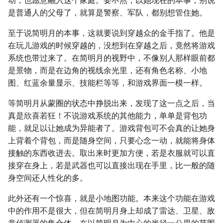
动，也愿意融入这个家庭。要不然，以她现在的本事，别说
是普通人的父母了，就算是警察、军队，都别想管住她。
至于说简明月的本事，这就要说到穿越众的金手指了。他是
在玩儿游戏的时候穿越的，没想到在穿越之后，竟然将游戏
系统也带过来了。在简明月的视野中，不像别人那样眼前都
是景物，而是在边角的视线余光里，还有角色名称、小地
图、红蓝余量显示、技能栏等等，和游戏界面一模一样。
等简明月从蒙圈的状态中挣脱出来，发现了这一点之后，当
真是欣喜若狂！不说游戏系统的其他能力，单单是背包功
能，就足以让她成为异能者了。游戏背包可不会真的让她身
上背着个背包，而是随身空间，只要心念一动，就能将身体
接触的东西收进去。取出来时更加方便，若是衣服就可以直
接穿在身上，若是武器也可以直接出现在手里，比一般的随
身空间还人性化的多。
此外还有一个惊喜，就是小地图功能。本来这个功能在游戏
中的作用不是很大，但在简明月身上却成了雷达、卫星、敌