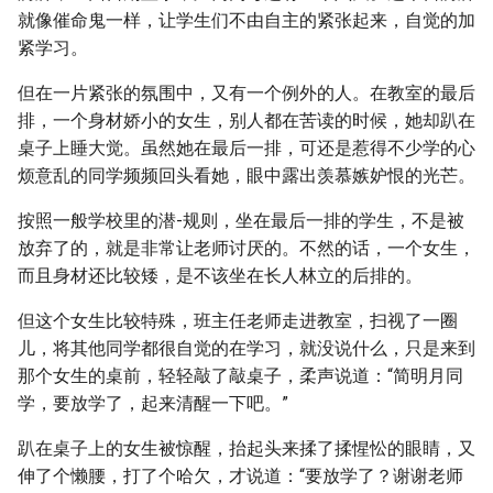
就像催命鬼一样，让学生们不由自主的紧张起来，自觉的加
紧学习。
但在一片紧张的氛围中，又有一个例外的人。在教室的最后
排，一个身材娇小的女生，别人都在苦读的时候，她却趴在
桌子上睡大觉。虽然她在最后一排，可还是惹得不少学的心
烦意乱的同学频频回头看她，眼中露出羡慕嫉妒恨的光芒。
按照一般学校里的潜-规则，坐在最后一排的学生，不是被
放弃了的，就是非常让老师讨厌的。不然的话，一个女生，
而且身材还比较矮，是不该坐在长人林立的后排的。
但这个女生比较特殊，班主任老师走进教室，扫视了一圈
儿，将其他同学都很自觉的在学习，就没说什么，只是来到
那个女生的桌前，轻轻敲了敲桌子，柔声说道：“简明月同
学，要放学了，起来清醒一下吧。”
趴在桌子上的女生被惊醒，抬起头来揉了揉惺忪的眼睛，又
伸了个懒腰，打了个哈欠，才说道：“要放学了？谢谢老师