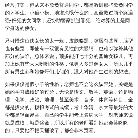
经常打架，但从来不欺负普通同学，都是教训那些欺负同学
的坏学生、小偷小摸、地痞流氓什么的，甚至救过两个路遇
强-奸犯的女同学，还协助警察抓过罪犯，绝对算的上是同
学身边的侠女。
只可惜这位侠女长的太一般，皮肤略黑，嘴唇有些厚，脸型
也有些宽，即使有一双很有灵性的大眼睛，也难以弥补其他
部分的缺陷。总体来说，顶多能打七十分的普通女孩儿。再
加上她有些大大咧咧的性格，像男人多过像女人，所以几乎
所有男生都和她像哥们儿似的，没人对她产生过别的想法。
如果仅仅是假小子的性格，老师也不会这么纵容她，关键是
她的学习成绩好的过分，无论是语文、数学、英语，还是物
理、化学、政治、地理，甚至美术、音乐、体育等科目，全
都是拔尖的。模拟考试的成绩，考上华清、京大等最好的大
学都是轻而易举。自己的学生能考上名牌大学，对老师来说
就是成绩，就是奖金，所以所有的老师看到她都会笑眯眯
的，只要她不把天捅破了，都会非常宽容。