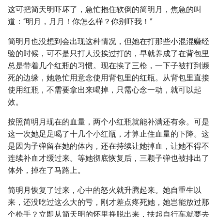
这可把简天明吓坏了，急忙抱住软倒的简明月，焦急的叫
道：“明月，月月！你怎么样？你别吓我！”
简明月也没想到会出现这种情况，但她在打那些小混混赚经
验的时候，可不是只打人没挨过打的，早就养成了在背包里
总是带着几个红瓶的习惯。现在挨了三枪，一下子被打到濒
死的边缘，她急忙用意念使用背包里的红瓶。从背包里直接
使用红瓶，不需要拿出来喝掉，只需心念一动，就可以起
效。
按照简明月现在的血量，两个小红瓶就能补满还有余。可是
这一次她足足喝了十几个小红瓶，才算止住血量的下降。这
是因为子弹留在她的体内，还在持续让她掉血，让她不得不
连续补血才缓过来。等她彻底恢复后，三颗子弹也被排出了
体外，掉在了马路上。
简明月恢复了过来，心中的怒火就升腾起来。她自重生以
来，还没吃过这么大的亏，刚才差点疼死她，她岂能放过那
个枪手？立即从简天明的怀里挣脱出来，扶起自行车就要去