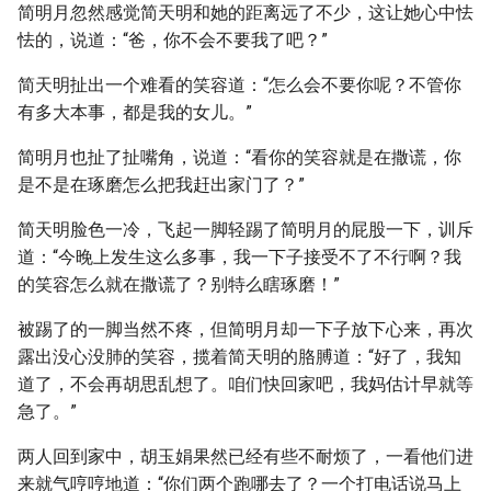
简明月忽然感觉简天明和她的距离远了不少，这让她心中怯
怯的，说道：“爸，你不会不要我了吧？”
简天明扯出一个难看的笑容道：“怎么会不要你呢？不管你
有多大本事，都是我的女儿。”
简明月也扯了扯嘴角，说道：“看你的笑容就是在撒谎，你
是不是在琢磨怎么把我赶出家门了？”
简天明脸色一冷，飞起一脚轻踢了简明月的屁股一下，训斥
道：“今晚上发生这么多事，我一下子接受不了不行啊？我
的笑容怎么就在撒谎了？别特么瞎琢磨！”
被踢了的一脚当然不疼，但简明月却一下子放下心来，再次
露出没心没肺的笑容，揽着简天明的胳膊道：“好了，我知
道了，不会再胡思乱想了。咱们快回家吧，我妈估计早就等
急了。”
两人回到家中，胡玉娟果然已经有些不耐烦了，一看他们进
来就气哼哼地道：“你们两个跑哪去了？一个打电话说马上