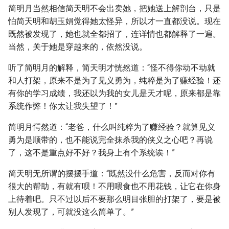
简明月当然相信简天明不会出卖她，把她送上解剖台，只是
怕简天明和胡玉娟觉得她太怪异，所以才一直都没说。现在
既然被发现了，她也就全都招了，连详情也都解释了一遍。
当然，关于她是穿越来的，依然没说。
听了简明月的解释，简天明才恍然道：“怪不得你动不动就
和人打架，原来不是为了见义勇为，纯粹是为了赚经验！还
有你的学习成绩，我还以为我的女儿是天才呢，原来都是靠
系统作弊！你太让我失望了！”
简明月愕然道：“老爸，什么叫纯粹为了赚经验？就算见义
勇为是顺带的，也不能说完全抹杀我的侠义之心吧？再说
了，这不是重点好不好？我身上有个系统诶！”
简天明无所谓的摆摆手道：“既然没什么危害，反而对你有
很大的帮助，有就有呗！不用喂食也不用花钱，让它在你身
上待着吧。只不过以后不要那么明目张胆的打架了，要是被
别人发现了，可就没这么简单了。”