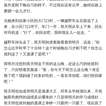
装作是刚下晚自习的样子。不过现在还有点早，她得在路上
磨蹭一会儿才行。
当她来到自家小区的大门口时，一辆越野车从后面追了上
来，在小区门口停下。车门一开，简天明从车上下来，回头
对司机道：“行了，你回去吧，我和我女儿一起走。”
越野车掉头走了，简天明则虎着脸看着简明月，说道：“你
怎么比平时早了十分钟？这个时候晚自习才刚下吧？你怎么
就到这了？又逃课了是吧？”
简明月没想到简天明会下班的这么晚，还这么巧的给抓到
了，只好陪着笑脸道：“爸，你今天下班怎么这么晚？肯定
饿了吧？我妈做了好多好吃的，一直在等你呢，咱们快回家
吧！”
简天明也知道简明月是逃课大王，经常从学校溜出来，不然
她那些彪悍的战绩是从哪来的？只是简明月的学习成绩好，
简天明也就对她的逃课之举睁一只眼闭一只眼了。现在抓了