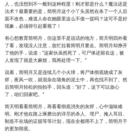
人，也没想到不一般到这种程度！刚才那是什么？魔法还是
法术？最重要的是，简明月这个小丫头居然在杀了一个人后
面不改色，难道人命在她眼里这么不值一提吗？这可不是好
现象，必须得引起重视了！
有心想教育简明月，但这里不是说话的地方，简天明四外看
了看，发现没人注意，急忙拉着简明月要走。简明月却挣开
了他的手，说道：“这家伙虽然死了，可尸体还留在这，被
人发现了就是大麻烦，我再处理一下。”
说着，简明月又是连续几个小火球，将尸体彻底烧成了灰
烬，夜风一吹，就混杂在墙角的泥土中，再也找不到了。然
后简明月轻松的拍拍手，回头道：“好了，这下可以放心
了，咱们回家吧。”
简天明看看简明月，再看看彻底消失的灰烬，心中滋味难
明。刚才他在路上琢磨出的详尽的杀人、埋尸、掩人耳目、
制造不在场的证据等等计划，现在全都用不上了，简明月干
的更加彻底。