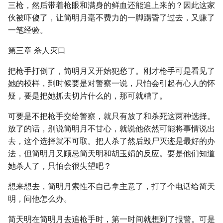
三枪，然后带着枪眼和满身的鲜血还能追上来的？因此这家
伙被吓傻了，让简明月毫不费力的一脚踢昏了过去，又赚了
一笔经验。
第三章 杀人灭口
把枪手打倒了，简明月又开始犯愁了。刚才枪手可是看见了
她的模样，到时候要是对警察一说，只怕会引起有心人的怀
疑，要是把她抓去切片什么的，那可就糟了。
可要是不把枪手交给警察，就只有放了和杀死这两种选择。
放了的话，别说简明月不甘心，就说他依然可能将事情说出
去，这个选择就不可取。把人杀了然后毁尸灭迹是最好的办
法，但简明月又顾忌简天明和胡玉娟的反应。要是他们知道
她杀人了，只怕会很失望吧？
想来想去，简明月索性不自己拿主意了，打了个电话给简天
明，问他怎么办。
简天明在简明月去追枪手时，第一时间就想到了报警。可是