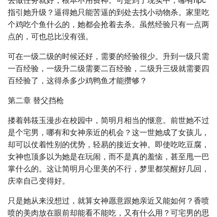
去做任务就好，根本不用费神。可是到了现实中，哪有npc
指引她升级？逼得她只能苦逼的到处去找小动物杀。家里吃
个鸡吃个鱼什么的，她都会抢着去杀。虽然经验只有一点两
点的，可也总比没有强。
可在一级二级的时候还好，需要的经验很少。升到一级只需
一百经验，一级升二级需要二百经验，二级升三级就需要四
百经验了，这得杀多少鸡鸭鱼才能攒够？
第二章 替父挡枪
搂着韩筱玉漫步在校园中，简明月相当的惬意。前世她不过
是个宅男，哪有和女神亲近的机会？这一世她成了女孩儿，
却可以仗着性别的优势，轻易的接近女神。即使吃吃豆腐，
女神也顶多以为她是在玩闹，而不是真的羞恼，甚至甩一巴
掌什么的。这让简明月心里美的不行，梦里都笑醒好几回，
庆幸自己变得好。
只是她从来没想过，就算女神愿意跟她亲近又能如何？香喷
喷的美肉放在眼前却能看不能吃，又有什么用？可宅男的思