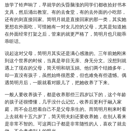
放学了铃声响了，早就学的头昏脑涨的同学们都收拾好书本
文具，然后涌出教室。有的去食堂，有的去外面的小吃部，
还有的则直接回家。简明月就是直接回家的那一类，其实她
更想在外面吃，可惜她有一对女儿控的父母，尤其是知道她
在外面经常打架之后，管束的就更严格了，简明月也只能乖
乖听话。
说起这对父母，简明月其实还是满心感激的。三年前她刚来
到这个世界的时候，当真是举目无亲、身无分文。没想到就
遇上了现在的父母，简天明和胡玉娟。他们两个结婚多年，
却一直没有孩子，虽然始终很恩爱，但也难免有些遗憾。偶
遇简明月后，一眼就看对眼儿了，把她收养了下来。
一般人要收养孩子，都是收养那些三四岁以下的，这个年龄
的孩子还很懵懂，几乎没什么记忆，收养后更利于融入家
庭，而不会总想着自己不是父母亲生的。而简明月刚来时看
上去就有十五六岁了，简天明夫妇还要收养她，在别人看来
是非常不智的。可这两口子都是非常随性的人，喜欢了就去