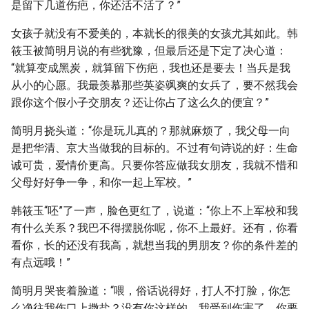
是留下几道伤疤，你还活不活了？”
女孩子就没有不爱美的，本就长的很美的女孩尤其如此。韩
筱玉被简明月说的有些犹豫，但最后还是下定了决心道：
“就算变成黑炭，就算留下伤疤，我也还是要去！当兵是我
从小的心愿。我最羡慕那些英姿飒爽的女兵了，要不然我会
跟你这个假小子交朋友？还让你占了这么久的便宜？”
简明月挠头道：“你是玩儿真的？那就麻烦了，我父母一向
是把华清、京大当做我的目标的。不过有句诗说的好：生命
诚可贵，爱情价更高。只要你答应做我女朋友，我就不惜和
父母好好争一争，和你一起上军校。”
韩筱玉“呸”了一声，脸色更红了，说道：“你上不上军校和我
有什么关系？我巴不得摆脱你呢，你不上最好。还有，你看
看你，长的还没有我高，就想当我的男朋友？你的条件差的
有点远哦！”
简明月哭丧着脸道：“喂，俗话说得好，打人不打脸，你怎
么净往我伤口上撒盐？没有你这样的，我受到伤害了，你要