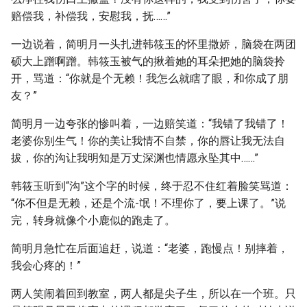
赔偿我，补偿我，安慰我，抚……”
一边说着，简明月一头扎进韩筱玉的怀里撒娇，脑袋在两团
硕大上蹭啊蹭。韩筱玉被气的揪着她的耳朵把她的脑袋拎
开，骂道：“你就是个无赖！我怎么就瞎了眼，和你成了朋
友？”
简明月一边夸张的惨叫着，一边赔笑道：“我错了我错了！
老婆你别生气！你的美让我情不自禁，你的唇让我无法自
拔，你的沟让我明知是万丈深渊也情愿永坠其中……”
韩筱玉听到“沟”这个字的时候，终于忍不住红着脸笑骂道：
“你不但是无赖，还是个流-氓！不理你了，要上课了。”说
完，转身就像个小鹿似的跑走了。
简明月急忙在后面追赶，说道：“老婆，跑慢点！别摔着，
我会心疼的！”
两人笑闹着回到教室，两人都是尖子生，所以在一个班。只