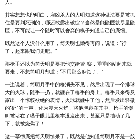
人。
其实想想也能明白，雇凶杀人的人明知道这种做法要是被抓
住是要判死刑的，哪还敢露出破绽？当然是能隐匿就尽量隐
匿，不可能让一个随时可以舍弃的棋子知道自己的底细。
既然这个人没什么用了，简天明也懒得再问，说道：“行
了，起来跟我们走吧。”
那枪手还以为简天明是要把他交给警-察，乖乖的站起来就
要走，不想简明月却道：“不用那么麻烦了。”
一边说着，简明月手中的枪消失不见，然后出现了一个排球
大的火球，随手一扔，就砸在了枪手的身上。枪手只来得及
露出一个惊骇欲绝的表情，火球就砸中了他，然后发出轻微
的“砰”的一声，化为漫天火焰，将他包裹在其中。枪手的惨
叫被堵在了嗓子眼儿里根本没发出来，甚至只是抽动了几
下，就被烧焦了！
这一幕彻底把简天明惊呆了，既然是他知道简明月不是一般