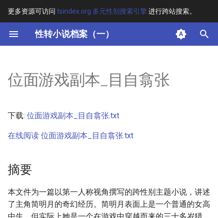
更多资源可访问
tsindex.org 多元性别搜索引擎
进行跨站搜索。
键
性转小说档案（一）
入
摘要
以
位面游戏副本_目自翕张
开
其他信息 [Processed Page
Metadata]
始
下载:
位面游戏副本_目自翕张.txt
搜
正文
在线阅读 位面游戏副本_目自翕张.txt
索
摘要
本文件为一篇以第一人称视角撰写的跨性别主题小说，讲述
了主角简明月的奇幻经历。简明月表面上是一个普通的女高
中生，但实际上她是一个在游戏中穿越而来的三十多岁猎