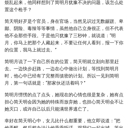
烦乱起来，他同样想到了简明月犹豫不决的问题，该怎么处
置这个枪手？
简天明好歹是个官员，身在官场，当然见识过无数龌蹉、卑
鄙、阴险、毒辣等等事情，虽然他自己立身很正，但不代表
他不会那些手段。于是他只犹豫了三秒钟，就说道：“明
月，你马上把那个人藏起来，不要让任何人看到，报一下你
的位置，我马上就过去。”
简明月说了一下自己所在的位置，简天明就立刻向那里赶
去。一边快步赶路，一边在心中做出计划，等找到简明月
时，他心中已经有了完整而缜密的计划。所以一见到简明
月，第一句话就是：“那家伙还活着吗？”
简明月愣愣的点了点头，她现在的心情也很是复杂，她有点
担心简天明会因为她的特殊而放弃她，也担心简天明会不让
她灭口，或许自己以后只能满世界逃亡了。
幸好在简天明心中，女儿比什么都重要，他立即说道：“把
他弄醒，然后想办法让他乖乖听话，跟我们一起出城，等出