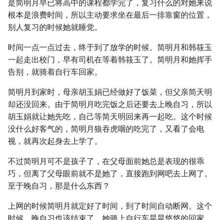
是简明月早已将高中的课程都学完了，复习什么的对她来说
根本是浪费时间，所以主动要求坐在最后一排靠窗的位置，
别人复习的时候她就睡觉。
时间一点一点过去，终于到了放学的时候。简明月和韩筱玉
一起走出校门，早有司机在等着韩筱玉了。简明月和她挥手
告别，就骑着自行车回家。
简明月到家时，母亲胡玉娟已经做好了饭菜，但父亲简天明
却还没回来。由于简明月吃完饭之后还要去上晚自习，所以
胡玉娟就让她先吃，自己等简天明回来再一起吃。这个时候
没什么好客气的，简明月狼吞虎咽的吃完了，又看了会电
视，就再次起身去上学了。
不过简明月可不是孩子了，在父母面前她总是表现的很乖
巧，但离了父母眼前就不是她了，直接跑到网吧去上网了。
至于晚自习，那是什么东西？
上网的时候简明月就定好了时间，到了时间自动断网。这个
时候，晚自习也该结束了，她骑上自行车晃晃悠悠的回家，