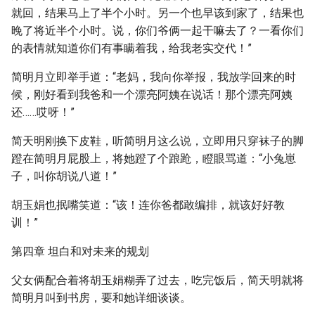
就回，结果马上了半个小时。另一个也早该到家了，结果也
晚了将近半个小时。说，你们爷俩一起干嘛去了？一看你们
的表情就知道你们有事瞒着我，给我老实交代！”
简明月立即举手道：“老妈，我向你举报，我放学回来的时
候，刚好看到我爸和一个漂亮阿姨在说话！那个漂亮阿姨
还……哎呀！”
简天明刚换下皮鞋，听简明月这么说，立即用只穿袜子的脚
蹬在简明月屁股上，将她蹬了个踉跄，瞪眼骂道：“小兔崽
子，叫你胡说八道！”
胡玉娟也抿嘴笑道：“该！连你爸都敢编排，就该好好教
训！”
第四章 坦白和对未来的规划
父女俩配合着将胡玉娟糊弄了过去，吃完饭后，简天明就将
简明月叫到书房，要和她详细谈谈。