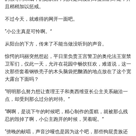
且稍稍加以惩戒。
不过今天，就难得的网开一面吧。
“小公主真是可怜啊。”
从阳台的下方，传来了不能当做没听到的声音。
惊愕的玛丽突然想起，平日里负责王宫警卫的奥伦法王室禁
卫军们，仅此一天，允许在花园中畅饮狂欢，难道说，这一
次那些套着钢铁壳子的木头脑袋把酗酒的地点放在了这个宽
大露台下面吗？
“明明那么努力想让查理王子和奥西维亚长公主关系融洽一
点，却受到那么过分的对待。”
“啊啊，是说下午的时候吧，精心制作的蛋糕，就被那么残
忍的毁掉了啊，小公主跑开的时候，哭着呢。”
“傍晚的献唱，声音沙哑也是因为这个吧，那些狗屁贵族还