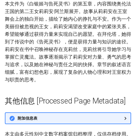
本文件为《白银姬与告死灵书》的第五章，内容围绕奥伦法
王国的第二王女莉莉安·阿兰斯展开。故事从莉莉安在王室
舞会上的独白开始，描绘了她内心的挣扎与不安。作为一个
美丽但被忽视的王女，莉莉安渴望改变家庭中的紧张关系，
希望能够通过获得力量来实现自己的愿望。在拜伦塔，她得
到了传说中的《告死灵书》，便是获得力量与知识的途径。
莉莉安在书中召唤神秘存在克莉丝，克莉丝将引导她学习与
掌握亡灵魔法。故事逐渐揭示了莉莉安对力量、勇气的思考
与追求，以及她在神秘与责任之间的抉择。章节的叙述语言
细腻，富有幻想色彩，展现了复杂的人物心理和对王室权力
与职责的思考。
其他信息 [Processed Page Metadata]
附加信息表
本文由多元性别中文数字档案馆归档整理，仅供存档使用。