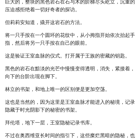
巨大的，整块的黑色岩石在石与木的阶梯尽头屹立，沉重的
压迫感拒绝着一切好奇者的探访。
但莉莉安知道，撬开这岩石的方法。
将一只手按在一个圆环的花纹中，从小拇指开始依次抬起手
指，然后将另一只手按在自己的眼前。
这是验证王室血脉的仪式。打开属于王族的密藏的钥匙。
黑色的岩石在黯淡的光芒中慢慢变得透明，消失，紧接着，
向下的台阶出现在脚下。
林立的书架，和地上唯一的区别便是更加空荡。
这也是当然的，因为这里是王室血脉才能进入的秘境，记录
隐藏于时光阴影下的秘密的书架。
拜伦塔，地下一层，王室隐秘记录书库。
不过在奥西维亚长时间的指引下，这些糜烂黑暗的隐秘，也