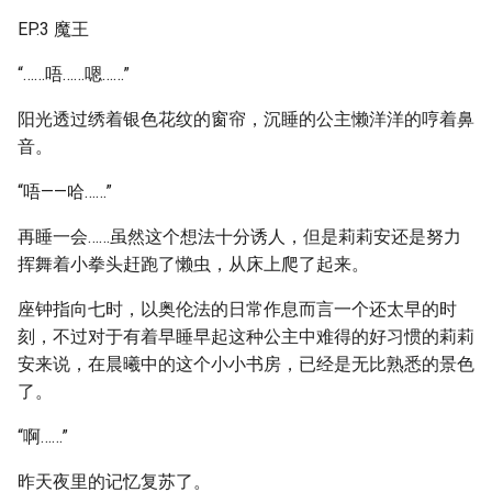
EP.3 魔王
“……唔……嗯……”
阳光透过绣着银色花纹的窗帘，沉睡的公主懒洋洋的哼着鼻
音。
“唔——哈……”
再睡一会……虽然这个想法十分诱人，但是莉莉安还是努力
挥舞着小拳头赶跑了懒虫，从床上爬了起来。
座钟指向七时，以奥伦法的日常作息而言一个还太早的时
刻，不过对于有着早睡早起这种公主中难得的好习惯的莉莉
安来说，在晨曦中的这个小小书房，已经是无比熟悉的景色
了。
“啊……”
昨天夜里的记忆复苏了。