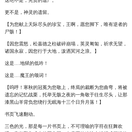
这绝不是，先贤的遗产。
更不是，神灵的遗留。
【为您献上天际尽头的珍宝，王啊，愿您脚下，唯有逆者的
尸骸！】
【因您震怒，松嘉德之柱破碎崩塌，英灵匍匐，祈求无望，
诸国永寂，因您行于大地，泼洒冥河之浪。】
这是……地狱的低吟！
这是……魔王的颂词！
【呜呼！寒秋的冠冕为您敬上，终焉的裁断为您曲弯，将被
遗忘的记忆战栗，托举无骸之夜的一角敬于往生尽头，让那
漆黑山羊背负您绕行无眠海十三个日升月落！】
书页飞速翻动。
三色的光，那是每一片书页上，不可理喻的字符在狂舞欢