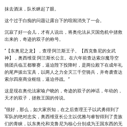
抹去酒沫，队长眯起了眼。
这个过于白痴的问题让露台下的喧闹消失了一会。
沉寂了好一会儿，才有人说出，将奥伦法从灭国危机中拯救
出来的，奇迹的双子的称号。
“【东奥尼之龙】，查理·阿兰斯王子。【西克鲁尼的女武
神】，奥西维亚·阿兰斯长公主。在六年前查达索尔魔导空
骑团兵临王都黎赛，逼迫陛下投降时，是两位殿下在成年礼
的尾声拔出宝具，以两人之力全灭三千空骑兵，并奇袭查达
索尔四座商业枢纽，逼迫停战。”
这是现在奥伦法家喻户晓的，奇迹的双子的神话，年幼的，
天才的双子，拯救王国的传说。
“很好，那么，如大家所知，在之后查理王子以武勇得到了
军队的绝对忠实，奥西维亚长公主以优雅与睿智得到了贵族
们的青睐，以东奥伦和克鲁尼为核心分别成为王国东西的无