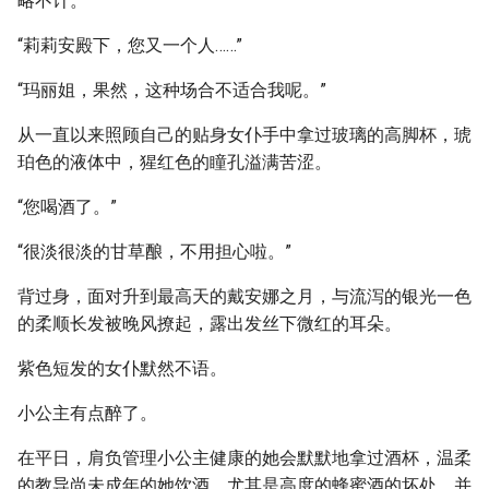
略不计。
“莉莉安殿下，您又一个人……”
“玛丽姐，果然，这种场合不适合我呢。”
从一直以来照顾自己的贴身女仆手中拿过玻璃的高脚杯，琥
珀色的液体中，猩红色的瞳孔溢满苦涩。
“您喝酒了。”
“很淡很淡的甘草酿，不用担心啦。”
背过身，面对升到最高天的戴安娜之月，与流泻的银光一色
的柔顺长发被晚风撩起，露出发丝下微红的耳朵。
紫色短发的女仆默然不语。
小公主有点醉了。
在平日，肩负管理小公主健康的她会默默地拿过酒杯，温柔
的教导尚未成年的她饮酒，尤其是高度的蜂蜜酒的坏处，并