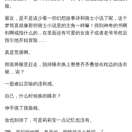
脸。
最近，是不是该少看一些幻想故事诗和骑士小说了呢，这个
梦简直就像那些骑士小说里的主角一样嘛！得到神奇的书啊
剑啊戒指什么的，在里面还有可爱的女孩子或者老爷爷然后
指引他开始冒险………
真是荒唐啊。
彻底将睡意赶走，脱掉睡衣换上整整齐齐叠放在枕边的连衣
裙……诶？
一股难以言喻的违和感。
自己，什么时候换的睡衣？
伸手摸了摸脸颊。
妆也卸掉了，可是莉莉安一点记忆也没有。