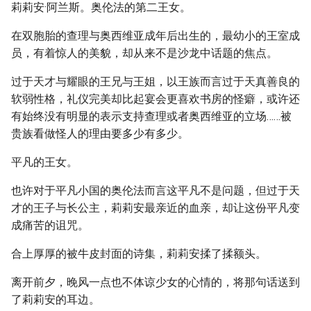
莉莉安·阿兰斯。奥伦法的第二王女。
在双胞胎的查理与奥西维亚成年后出生的，最幼小的王室成
员，有着惊人的美貌，却从来不是沙龙中话题的焦点。
过于天才与耀眼的王兄与王姐，以王族而言过于天真善良的
软弱性格，礼仪完美却比起宴会更喜欢书房的怪癖，或许还
有始终没有明显的表示支持查理或者奥西维亚的立场……被
贵族看做怪人的理由要多少有多少。
平凡的王女。
也许对于平凡小国的奥伦法而言这平凡不是问题，但过于天
才的王子与长公主，莉莉安最亲近的血亲，却让这份平凡变
成痛苦的诅咒。
合上厚厚的被牛皮封面的诗集，莉莉安揉了揉额头。
离开前夕，晚风一点也不体谅少女的心情的，将那句话送到
了莉莉安的耳边。