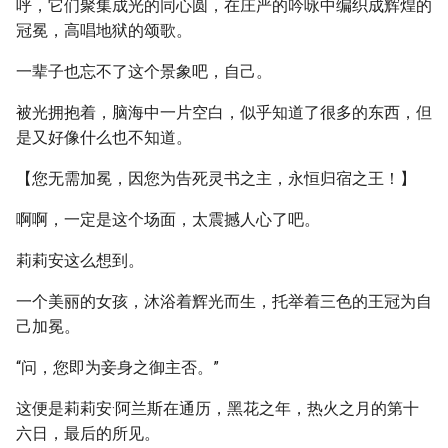
呼，它们聚集成光的同心圆，在庄严的吟咏中编织成辉煌的
冠冕，高唱地狱的颂歌。
一辈子也忘不了这个景象吧，自己。
被光拥抱着，脑海中一片空白，似乎知道了很多的东西，但
是又好像什么也不知道。
【您无需加冕，因您为告死灵书之主，永恒归宿之王！】
啊啊，一定是这个场面，太震撼人心了吧。
莉莉安这么想到。
一个美丽的女孩，沐浴着辉光而生，托举着三色的王冠为自
己加冕。
“问，您即为妾身之御主否。”
这便是莉莉安·阿兰斯在通历，黑花之年，热火之月的第十
六日，最后的所见。