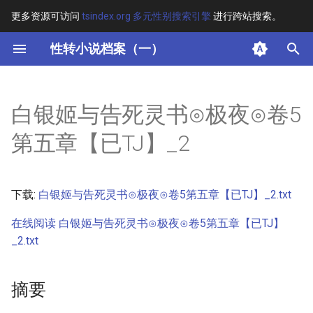
更多资源可访问
tsindex.org 多元性别搜索引擎
进行跨站搜索。
键
性转小说档案（一）
入
摘要
以
白银姬与告死灵书⊙极夜⊙卷5
开
其他信息 [Processed Page
第五章【已TJ】_2
Metadata]
始
搜
正文
下载:
白银姬与告死灵书⊙极夜⊙卷5第五章【已TJ】_2.txt
索
在线阅读 白银姬与告死灵书⊙极夜⊙卷5第五章【已TJ】
_2.txt
摘要