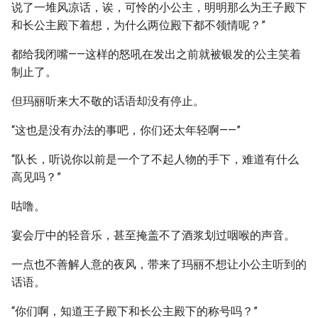
说了一堆风凉话，诶，可怜的小公主，明明那么为王子殿下
和长公主殿下着想，为什么两位殿下都不领情呢？”
都给我闭嘴——这样的怒吼在发出之前就被银发的公主笑着
制止了。
但玛丽听来大不敬的话语却没有停止。
“这也是没有办法的事吧，你们还太年轻啊——”
“队长，听说你以前是一个了不起人物的手下，难道有什么
高见吗？”
咕噜。
宴会厅中的轻音乐，甚至掩盖不了酒浆划过咽喉的声音。
一点也不善解人意的夜风，带来了玛丽不想让小公主听到的
话语。
“你们啊，知道王子殿下和长公主殿下的称号吗？”