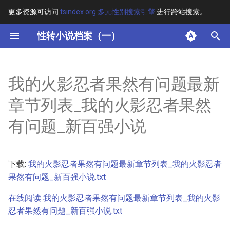
更多资源可访问
tsindex.org 多元性别搜索引擎
进行跨站搜索。
键
性转小说档案（一）
入
摘要
以
我的火影忍者果然有问题最新
开
其他信息 [Processed Page
章节列表_我的火影忍者果然
Metadata]
始
有问题_新百强小说
搜
正文
索
下载:
我的火影忍者果然有问题最新章节列表_我的火影忍者
果然有问题_新百强小说.txt
在线阅读 我的火影忍者果然有问题最新章节列表_我的火影
忍者果然有问题_新百强小说.txt