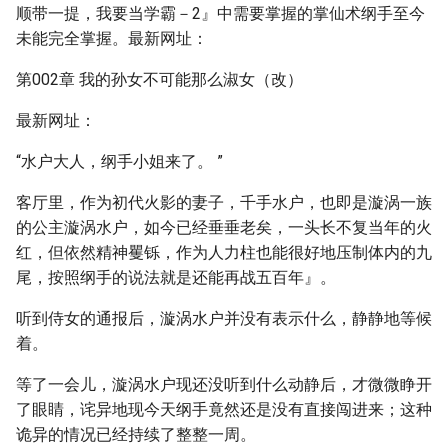
顺带一提，我要当学霸－2』中需要掌握的掌仙术纲手至今
未能完全掌握。最新网址：
第002章 我的孙女不可能那么淑女（改）
最新网址：
“水户大人，纲手小姐来了。 ”
客厅里，作为初代火影的妻子，千手水户，也即是漩涡一族
的公主漩涡水户，如今已经垂垂老矣，一头长不复当年的火
红，但依然精神矍铄，作为人力柱也能很好地压制体内的九
尾，按照纲手的说法就是还能再战五百年』。
听到侍女的通报后，漩涡水户并没有表示什么，静静地等候
着。
等了一会儿，漩涡水户现还没听到什么动静后，才微微睁开
了眼睛，诧异地现今天纲手竟然还是没有直接闯进来；这种
诡异的情况已经持续了整整一周。