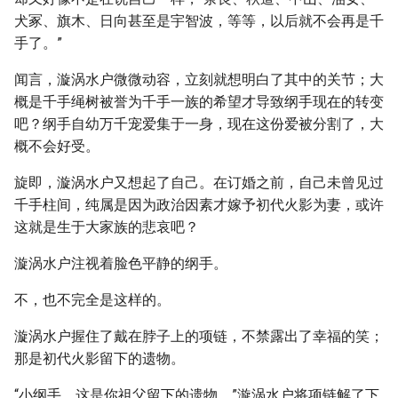
犬冢、旗木、日向甚至是宇智波，等等，以后就不会再是千
手了。”
闻言，漩涡水户微微动容，立刻就想明白了其中的关节；大
概是千手绳树被誉为千手一族的希望才导致纲手现在的转变
吧？纲手自幼万千宠爱集于一身，现在这份爱被分割了，大
概不会好受。
旋即，漩涡水户又想起了自己。在订婚之前，自己未曾见过
千手柱间，纯属是因为政治因素才嫁予初代火影为妻，或许
这就是生于大家族的悲哀吧？
漩涡水户注视着脸色平静的纲手。
不，也不完全是这样的。
漩涡水户握住了戴在脖子上的项链，不禁露出了幸福的笑；
那是初代火影留下的遗物。
“小纲手，这是你祖父留下的遗物。”漩涡水户将项链解了下