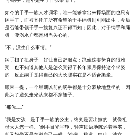
“小纲手，是不是生了什么事情？。”
如今的千手一族人才凋零，唯一能够拿出来撑场面的也只有
纲手了，而被寄托了所有希望的千手绳树则刚刚出生，今后
是否能带领千手一族复兴还不得而知；因此，对于纲手和绳
树，漩涡水户都是相当关心的。
“不，没生什么事情。”
纲手扭了扭身子，好让自己舒服点；跪坐这姿势真的很难
受，也不知道其他人是怎么受得了长年累月保持这个坐姿
的，反正纲手觉得自己的大长腿实在是不适合跪坐。
顺带一提，一个星期以前的纲手都是十分豪放地盘坐的，因
此为了避免走光从来都不穿裙子。
“那你……”
“我是女孩，是千手一族的公主，终究是要出嫁的，就像祖
母大人您一样。”纲手目光平静，轻声细语地陈述着事实，
却又好像不是在说自己一样，“奈良、秋道、中山、油女、