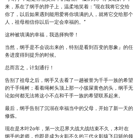
来，系在了纲手的脖子上，温柔地笑着：“现在我将它交给
你了，以后如果遇到能用爱将你填满的人，就将它交给那个
人，祖母相信你以后一定会幸福的。”
这种被填满的幸福，我选择狗带！
当然，纲手是不会说出来的，特别是看到百变的形象』的任
务进度得到提升的时候。
总而言之，计划通行！
告别了祖母之后，纲手又去看了一趟被誉为千手一族的希望
的千手绳树；看着绳树头顶上那一小簇屎黄色的头，纲手无
论如何都无法将这小不点和千手一族的希望联系起来。
最后，纲手告别了沉溺在幸福当中的父母，开始了新一天的
修炼。
现在是木叶2o年，第一次忍界大战大战结束不久，木叶在
纲手的老师，也即是成为火影不久的三代火影猿飞日斩的领