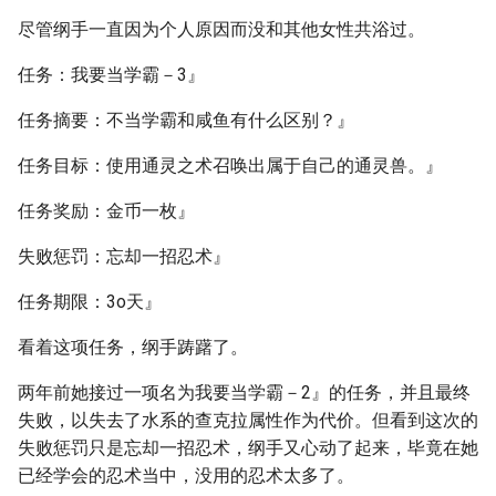
尽管纲手一直因为个人原因而没和其他女性共浴过。
任务：我要当学霸－3』
任务摘要：不当学霸和咸鱼有什么区别？』
任务目标：使用通灵之术召唤出属于自己的通灵兽。』
任务奖励：金币一枚』
失败惩罚：忘却一招忍术』
任务期限：3o天』
看着这项任务，纲手踌躇了。
两年前她接过一项名为我要当学霸－2』的任务，并且最终
失败，以失去了水系的查克拉属性作为代价。但看到这次的
失败惩罚只是忘却一招忍术，纲手又心动了起来，毕竟在她
已经学会的忍术当中，没用的忍术太多了。