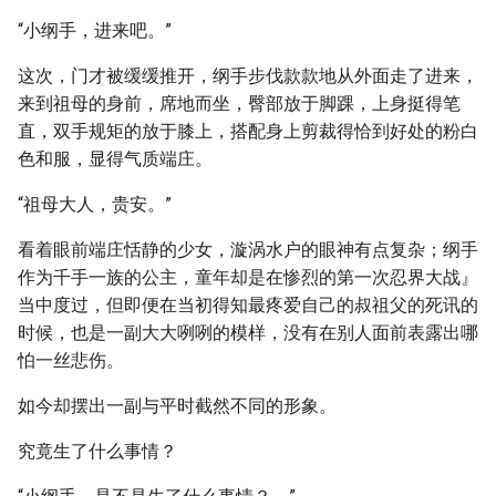
“小纲手，进来吧。”
这次，门才被缓缓推开，纲手步伐款款地从外面走了进来，
来到祖母的身前，席地而坐，臀部放于脚踝，上身挺得笔
直，双手规矩的放于膝上，搭配身上剪裁得恰到好处的粉白
色和服，显得气质端庄。
“祖母大人，贵安。”
看着眼前端庄恬静的少女，漩涡水户的眼神有点复杂；纲手
作为千手一族的公主，童年却是在惨烈的第一次忍界大战』
当中度过，但即便在当初得知最疼爱自己的叔祖父的死讯的
时候，也是一副大大咧咧的模样，没有在别人面前表露出哪
怕一丝悲伤。
如今却摆出一副与平时截然不同的形象。
究竟生了什么事情？