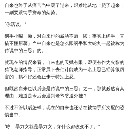
自来也终于从痛苦当中缓了过来，艰难地从地上爬了起来，
一副要跟纲手拼命的架势。
“你活该。”
纲手小嘴一撇，对自来也的威胁不屑一顾；事实上纲手一直
搞不懂原著』当中自来也是怎么跟纲手和大蛇丸一起被称为
传说中的三忍』的。
就现在的情况来看，自来也的天赋有限，即便有作为火影的
猿飞老师指导，正常展下去估计能成为一名上忍已经算很厉
害的，搞不好还会止步于特别上忍。
但既然自来也以后会是传说中的三忍』之一，那就必然有其
理由，难道是今后会遇到老爷爷送外挂？
不过不管以后怎样，现在的自来也还活在被纲手所支配的恐
惧当中。
“哼，暴力女就是暴力女，穿什么都改变不了。”