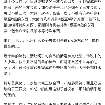
算上今天自己生日系统赠送的一枚金币以及上个月完成任务
保留下来的一枚金币，如今纲手手上已经拥有了三枚金币，
可以小赌三次，大赌一次半，豪赌一次；小赌有几率得到e
级至b级的东西，大赌有几率得到e级至a级的东西，但不包
括血继等特殊东西，豪赌则有机会得到e级至s级的东西，
其中包含血继以及禁术等特殊东西。
由此可见，无论用什么姿势去毒都是得到e级东西的可能性
最高的……
近十年的赌徒生活让纲手对自己的赌运有点绝望，传说中的
大肥羊』似乎并不是简单的称号，而是来自整个世界的恶
意；纲手付出惨重代价完成任务赚回来的金币大部分都打水
漂了。
特别是豪赌，一次性消耗三枚金币，却给起爆符，而且还连
续给了三四次，幻想中的血继连影子都没有，那时的纲手是
绝望的。
要知道，这个坑爹的系统可不是只要你杀人就给你金币升级