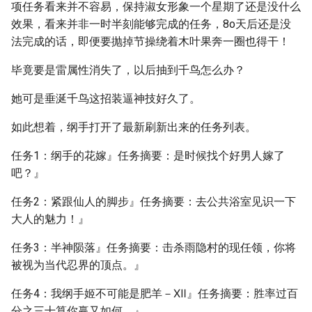
项任务看来并不容易，保持淑女形象一个星期了还是没什么
效果，看来并非一时半刻能够完成的任务，8o天后还是没
法完成的话，即便要抛掉节操绕着木叶果奔一圈也得干！
毕竟要是雷属性消失了，以后抽到千鸟怎么办？
她可是垂涎千鸟这招装逼神技好久了。
如此想着，纲手打开了最新刷新出来的任务列表。
任务1：纲手的花嫁』任务摘要：是时候找个好男人嫁了
吧？』
任务2：紧跟仙人的脚步』任务摘要：去公共浴室见识一下
大人的魅力！』
任务3：半神陨落』任务摘要：击杀雨隐村的现任领，你将
被视为当代忍界的顶点。』
任务4：我纲手姬不可能是肥羊－Ⅻ』任务摘要：胜率过百
分之三十算你赢又如何。』