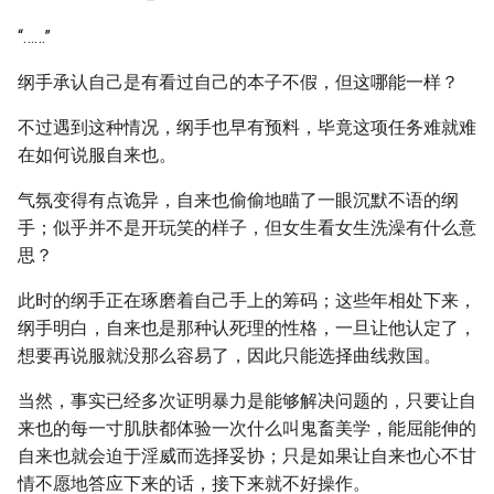
“……”
纲手承认自己是有看过自己的本子不假，但这哪能一样？
不过遇到这种情况，纲手也早有预料，毕竟这项任务难就难
在如何说服自来也。
气氛变得有点诡异，自来也偷偷地瞄了一眼沉默不语的纲
手；似乎并不是开玩笑的样子，但女生看女生洗澡有什么意
思？
此时的纲手正在琢磨着自己手上的筹码；这些年相处下来，
纲手明白，自来也是那种认死理的性格，一旦让他认定了，
想要再说服就没那么容易了，因此只能选择曲线救国。
当然，事实已经多次证明暴力是能够解决问题的，只要让自
来也的每一寸肌肤都体验一次什么叫鬼畜美学，能屈能伸的
自来也就会迫于淫威而选择妥协；只是如果让自来也心不甘
情不愿地答应下来的话，接下来就不好操作。