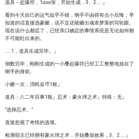
道具－起爆符，1ooo张，开始生成，3、2……』
看到今天自己的运气似乎不错，纲手不由得有点小后悔；早
知道的话直接选豪赌，说不定还能赌出魂牵梦萦的写轮眼。
现在说什么都迟了，已经亲口确定的事情系统是无论如何都
不可能吐出来的。
……1，道具生成完毕。』
倒数完毕，刚刚生成的一小叠起爆符已经工工整整地放在了
纲手的身前。
小赌一次，消耗金币1枚』
道具：八二年百事1瓶』忍术：豪火球之术』特殊：无』
“选择忍术。”
直接忽视了奇怪的选项。
检测宿主已经拥有豪火球之术，开始叠加效果，3、2……』