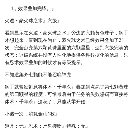
……1，效果叠加完毕。』
火遁・豪火球之术』六级』
看到显示在火遁・豪火球之术』旁边的六颗黄色珠子，纲手
才想起来，直到现在为止，豪火球之术已经效果叠加了21
次，完全点亮第六颗黄珠里面的六颗星星，达到六级完满的
状态；这破系统并没有人性化地提供各种数据化的信息，只
有忍术效果叠加的时候才有等级提示。
不知道集齐七颗能不能召唤神龙……
纲手就曾经刻意将体术・千年杀』叠加到点亮了第七颗黄珠
的第四颗星的程度，可惜最后由于任务的失败惩罚而直接将
体术・千年杀』遗忘了，只能从零开始。
小赌一次，消耗金币1枚』
道具：无』忍术：尸鬼接吻』特殊：无』