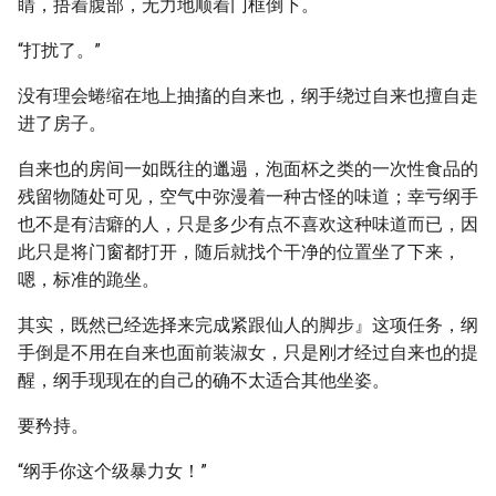
睛，捂着腹部，无力地顺着门框倒下。
“打扰了。”
没有理会蜷缩在地上抽搐的自来也，纲手绕过自来也擅自走
进了房子。
自来也的房间一如既往的邋遢，泡面杯之类的一次性食品的
残留物随处可见，空气中弥漫着一种古怪的味道；幸亏纲手
也不是有洁癖的人，只是多少有点不喜欢这种味道而已，因
此只是将门窗都打开，随后就找个干净的位置坐了下来，
嗯，标准的跪坐。
其实，既然已经选择来完成紧跟仙人的脚步』这项任务，纲
手倒是不用在自来也面前装淑女，只是刚才经过自来也的提
醒，纲手现现在的自己的确不太适合其他坐姿。
要矜持。
“纲手你这个级暴力女！”