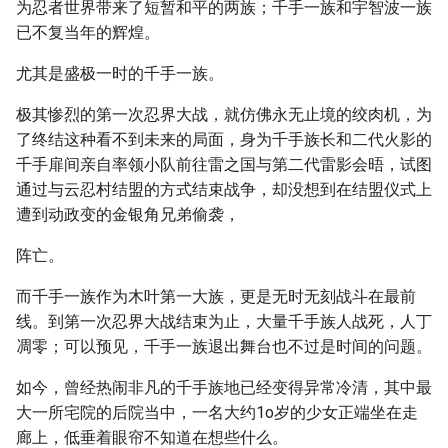
为忍者世界带来了短暂和平的两族；千手一族和宇智波一族
已不复当年的辉煌。
尤其是盛极一时的千手一族。
极其惨烈的第一次忍界大战，就仿佛永无止境的绞肉机，为
了终结这种看不到未来的局面，身为千手族长和二代火影的
千手扉间亲自率领小队前往雷之国与第二代雷影会晤，试图
通过与云忍村结盟的方式结束战争，却没想到在结盟仪式上
遭到动政变的金银角兄弟偷袭，
阵亡。
而千手一族作为木叶第一大族，更是无时无刻战斗在最前
线。到第一次忍界大战结束为止，大量千手族人战死，人丁
凋零；可以预见，千手一族退出舞台也不过是时间的问题。
如今，曾经热闹非凡的千手族地已经变得异常冷清，其中最
大一所宅院的后院当中，一名大约1o岁的少女正端坐在走
廊上，低垂着眼帘不知道在想些什么。