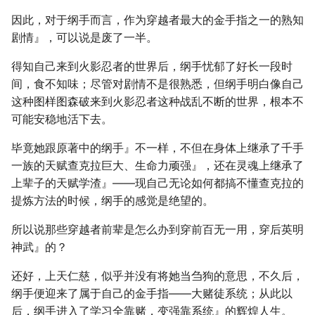
因此，对于纲手而言，作为穿越者最大的金手指之一的熟知
剧情』，可以说是废了一半。
得知自己来到火影忍者的世界后，纲手忧郁了好长一段时
间，食不知味；尽管对剧情不是很熟悉，但纲手明白像自己
这种图样图森破来到火影忍者这种战乱不断的世界，根本不
可能安稳地活下去。
毕竟她跟原著中的纲手』不一样，不但在身体上继承了千手
一族的天赋查克拉巨大、生命力顽强』，还在灵魂上继承了
上辈子的天赋学渣』――现自己无论如何都搞不懂查克拉的
提炼方法的时候，纲手的感觉是绝望的。
所以说那些穿越者前辈是怎么办到穿前百无一用，穿后英明
神武』的？
还好，上天仁慈，似乎并没有将她当刍狗的意思，不久后，
纲手便迎来了属于自己的金手指――大赌徒系统；从此以
后，纲手进入了学习全靠赌，变强靠系统』的辉煌人生。