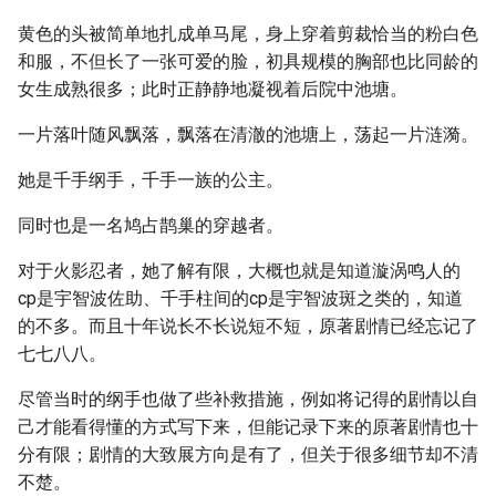
黄色的头被简单地扎成单马尾，身上穿着剪裁恰当的粉白色
和服，不但长了一张可爱的脸，初具规模的胸部也比同龄的
女生成熟很多；此时正静静地凝视着后院中池塘。
一片落叶随风飘落，飘落在清澈的池塘上，荡起一片涟漪。
她是千手纲手，千手一族的公主。
同时也是一名鸠占鹊巢的穿越者。
对于火影忍者，她了解有限，大概也就是知道漩涡鸣人的
cp是宇智波佐助、千手柱间的cp是宇智波斑之类的，知道
的不多。而且十年说长不长说短不短，原著剧情已经忘记了
七七八八。
尽管当时的纲手也做了些补救措施，例如将记得的剧情以自
己才能看得懂的方式写下来，但能记录下来的原著剧情也十
分有限；剧情的大致展方向是有了，但关于很多细节却不清
不楚。