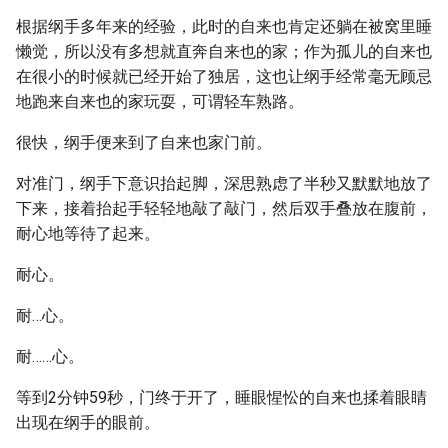
根据纲手多年来的经验，此时的自来也肯定还躺在被窝里睡
懒觉，所以没有多想就直奔自来也的家；作为孤儿的自来也
在很小的时候就已经开始了独居，这也让纲手经常毫无顾忌
地跑来自来也的家玩耍，可谓轻车熟路。
很快，纲手便来到了自来也家门前。
对准门，纲手下意识抬起脚，深思熟虑了半秒又默默地放了
下来，接着抬起手轻轻地敲了敲门，然后双手叠放在腹前，
耐心地等待了起来。
耐心。
耐…心。
耐……心。
等到2分钟59秒，门终于开了，睡眼惺忪的自来也揉着眼睛
出现在纲手的眼前。