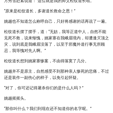
方秀雪赶紧说道：“这位就是我的师父松纹道长啦。”
“原来是松纹道长，多谢道长救命之恩！”
姚越也不知道怎么称呼自己，只好将感谢的话再说了一遍。
松纹道长摆了摆手，道：“无妨，我等正道中人，自然不能
见死不救，说来惭愧，姚家寨在我峨眉境内，却遭逢灭顶之
灾，说到底是我峨眉没落了，以至于邪魔外道行事无所顾
忌，我等愧对先人啊。”
松纹道长想到姚家寨惨案，不由得落寞了几分。
姚越并不是原主，自然感受不到那种亲人惨死的悲痛，不过
还是装作一副伤心的样子，以免引起怀疑。
“对了，你可还记得屠杀你们的是什么人吗？”
姚越摇摇头。
“那你叫什么？我们到现在还不知道你的名字呢。”