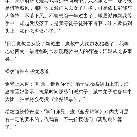
年，我峨眉派可是与武当少林同属中原六大派之一，那时候
是何等威风，那时候虽然门人以女子居多，可是依旧能够与
人争锋，不落下风。不曾想百十年过去了，峨眉派传到我等
手中，却越发没落了，是我等徒子徒孙不肖啊，让人欺负到
头上，却什么也做不了。”
“日月魔教自从换了新教主，魔教中人便越发猖獗了，我等
地处西南，最近都时常发现魔教中人的行迹，江湖从此多事
矣。”
松纹道长有些忧虑道。
金光上人道：“师弟，最近你便让弟子先收缩到山上来，沿
途布置好警示，抓紧时间操练门派弟子，派中弟子准备年中
大比，胜者将会得授《金鼎绵掌》。”
松纹道长惊讶道：“掌门师兄，这《金鼎绵掌》对内力可是
有一定的要求的，依我看，不去传授他们《离别刺》算
了。”