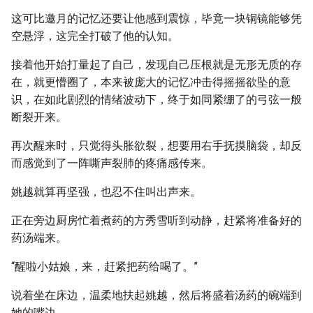
这可比邀月的记忆还要让他感到震惊，毕竟一块铜镜能够凭
空悬浮，这完全打破了他的认知。
接着他开始打量起了自己，发现自己压根就是无形无质的存
在，就更懵圈了，本来被庞大的记忆冲击得摇摇欲坠的意
识，在如此剧烈的情绪波动下，终于如同紧绷了的弓弦一般
断裂开来。
再次醒来时，只觉得头胀欲裂，想要用右手抚摸脑袋，却反
而感觉到了一阵嘶声裂肺的疼痛感传来。
姚越就算再坚强，也忍不住叫出声来。
正在旁边厨房忙着煮药的方秀雪听到动静，赶紧将准备好的
药汤端来。
“醒啦小姑娘，来，赶紧把药给喝了。”
说着坐在床边，温柔地扶起姚越，然后将盛着汤药的碗端到
她的嘴边。