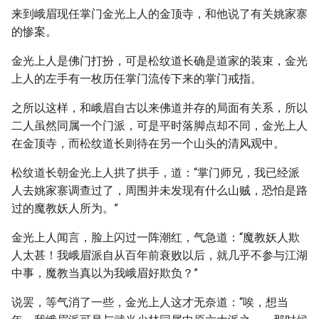
来到峨眉现任掌门金光上人的金顶寺，和他说了有关姚家寨
的惨案。
金光上人是佛门打扮，可是松纹道长确是道家的装束，金光
上人的左手有一枚历任掌门流传下来的掌门戒指。
之所以这样，和峨眉自古以来佛道并存的局面有关系，所以
二人虽然同属一个门派，可是平时落脚点却不同，金光上人
在金顶寺，而松纹道长则待在另一个山头的清风观中。
松纹道长朝金光上人拱了拱手，道：“掌门师兄，我已经派
人去姚家寨调查过了，周围并未发现有什么山贼，恐怕是路
过的魔教妖人所为。”
金光上人闻言，脸上闪过一阵潮红，气急道：“魔教妖人欺
人太甚！我峨眉派自从百年前衰败以后，就几乎不参与江湖
中事，魔教当真以为我峨眉好欺负？”
说罢，等气消了一些，金光上人这才无奈道：“唉，想当