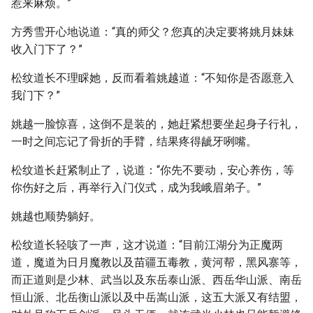
惹来麻烦。”
方秀雪开心地说道：“真的师父？您真的决定要将姚月妹妹
收入门下了？”
松纹道长不理睬她，反而看着姚越道：“不知你是否愿意入
我门下？”
姚越一脸惊喜，这倒不是装的，她赶紧想要坐起身子行礼，
一时之间忘记了骨折的手臂，结果疼得龇牙咧嘴。
松纹道长赶紧制止了，说道：“你先不要动，安心养伤，等
你伤好之后，再举行入门仪式，成为我峨眉弟子。”
姚越也顺势躺好。
松纹道长轻咳了一声，这才说道：“目前江湖分为正魔两
道，魔道为日月魔教以及苗疆五毒教，黄河帮，黑风寨等，
而正道则是少林、武当以及东岳泰山派、西岳华山派、南岳
恒山派、北岳衡山派以及中岳嵩山派，这五大派又有结盟，