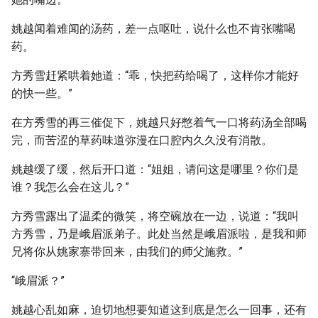
姚越闻着难闻的汤药，差一点呕吐，说什么也不肯张嘴喝
药。
方秀雪赶紧哄着她道：“乖，快把药给喝了，这样你才能好
的快一些。”
在方秀雪的再三催促下，姚越只好憋着气一口将药汤全部喝
完，而苦涩的草药味道弥漫在口腔内久久没有消散。
姚越缓了缓，然后开口道：“姐姐，请问这是哪里？你们是
谁？我怎么会在这儿？”
方秀雪露出了温柔的微笑，将空碗放在一边，说道：“我叫
方秀雪，乃是峨眉派弟子。此处当然是峨眉派啦，是我和师
兄将你从姚家寨带回来，由我们的师父施救。”
“峨眉派？”
姚越心乱如麻，迫切地想要知道这到底是怎么一回事，还有