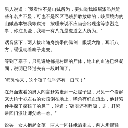
男人说道：“我看怕不是山贼所为，要知道我峨眉派虽然近
些年名声不显，可也不是区区毛贼胆敢放肆的，峨眉境内的
山贼基本被我等肃清，按理来说不应当会出现这等惨烈之
事，你注意些，我猜十有八九是魔道之人所为。”
话音落下，两人拔出随身携带的佩剑，眼观六路，耳听八
方，缓慢朝着寨子走去。
等到了寨子，只见遍地都是村民的尸体，地上的血迹已经凝
固，说明已经过去有一段时间了。
“师兄快来，这个孩子似乎还有一口气！”
在外面查看的男人闻言赶紧走到一处屋子里，只见一个看起
来大约十岁左右的女孩倒在地上，嘴角有鲜血流出，他赶紧
伸手探了探孩子的鼻子，说道：“确实还有呼吸，走，赶紧
带回门派让师父瞧一瞧。”
说罢，女人抱起女孩，两人一同往峨眉走去，两人步履轻