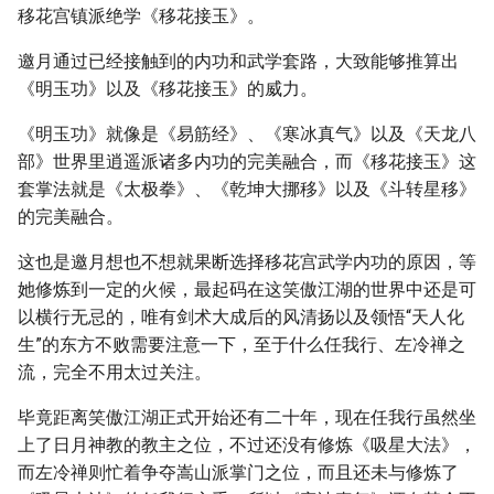
移花宫镇派绝学《移花接玉》。
邀月通过已经接触到的内功和武学套路，大致能够推算出
《明玉功》以及《移花接玉》的威力。
《明玉功》就像是《易筋经》、《寒冰真气》以及《天龙八
部》世界里逍遥派诸多内功的完美融合，而《移花接玉》这
套掌法就是《太极拳》、《乾坤大挪移》以及《斗转星移》
的完美融合。
这也是邀月想也不想就果断选择移花宫武学内功的原因，等
她修炼到一定的火候，最起码在这笑傲江湖的世界中还是可
以横行无忌的，唯有剑术大成后的风清扬以及领悟“天人化
生”的东方不败需要注意一下，至于什么任我行、左冷禅之
流，完全不用太过关注。
毕竟距离笑傲江湖正式开始还有二十年，现在任我行虽然坐
上了日月神教的教主之位，不过还没有修炼《吸星大法》，
而左冷禅则忙着争夺嵩山派掌门之位，而且还未与修炼了