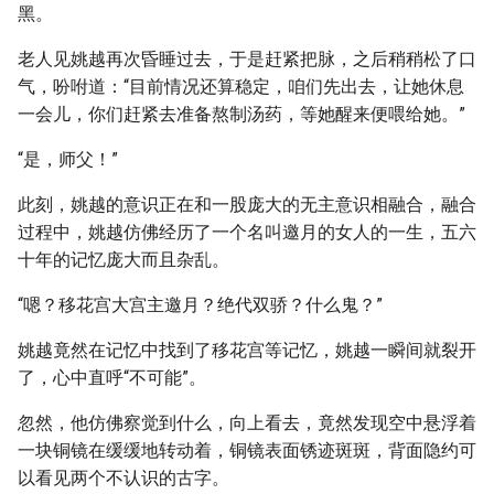
黑。
老人见姚越再次昏睡过去，于是赶紧把脉，之后稍稍松了口
气，吩咐道：“目前情况还算稳定，咱们先出去，让她休息
一会儿，你们赶紧去准备熬制汤药，等她醒来便喂给她。”
“是，师父！”
此刻，姚越的意识正在和一股庞大的无主意识相融合，融合
过程中，姚越仿佛经历了一个名叫邀月的女人的一生，五六
十年的记忆庞大而且杂乱。
“嗯？移花宫大宫主邀月？绝代双骄？什么鬼？”
姚越竟然在记忆中找到了移花宫等记忆，姚越一瞬间就裂开
了，心中直呼“不可能”。
忽然，他仿佛察觉到什么，向上看去，竟然发现空中悬浮着
一块铜镜在缓缓地转动着，铜镜表面锈迹斑斑，背面隐约可
以看见两个不认识的古字。