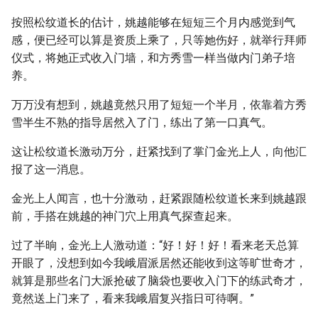
按照松纹道长的估计，姚越能够在短短三个月内感觉到气
感，便已经可以算是资质上乘了，只等她伤好，就举行拜师
仪式，将她正式收入门墙，和方秀雪一样当做内门弟子培
养。
万万没有想到，姚越竟然只用了短短一个半月，依靠着方秀
雪半生不熟的指导居然入了门，练出了第一口真气。
这让松纹道长激动万分，赶紧找到了掌门金光上人，向他汇
报了这一消息。
金光上人闻言，也十分激动，赶紧跟随松纹道长来到姚越跟
前，手搭在姚越的神门穴上用真气探查起来。
过了半晌，金光上人激动道：“好！好！好！看来老天总算
开眼了，没想到如今我峨眉派居然还能收到这等旷世奇才，
就算是那些名门大派抢破了脑袋也要收入门下的练武奇才，
竟然送上门来了，看来我峨眉复兴指日可待啊。”