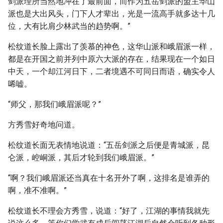
剑派理所当然地冲在了最前面，而作为五岳剑派的盟主华山
派也是大出风头，门下人才辈出，光是一流高手就多达十几
位，大有比肩少林武当的趋势啊。”
松纹道长脸上露出了羡慕的神色，这华山派和峨眉派一样，
都是在开国之前并列中原六大派的存在，结果现在一个如日
中天，一个却江河日下，二者境遇不可同日而语，确实令人
唏嘘。
“师父，那我们峨眉派呢？”
方秀雪好奇地问道。
松纹道长面无表情地说道：“五岳剑派之后便是青城派，昆
仑派，崆峒派，其后才轮到我们峨眉派。”
“啊？我们峨眉派还当真在十名开外了啊，这排名是谁弄的
啊，准不准啊。”
松纹道长不理会方秀雪，说道：“好了，江湖的事情我就先