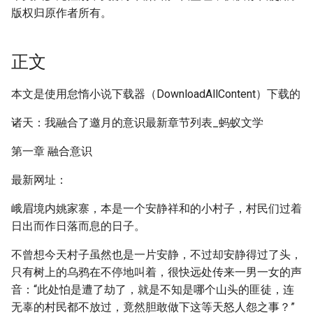
版权归原作者所有。
正文
本文是使用怠惰小说下载器（DownloadAllContent）下载的
诸天：我融合了邀月的意识最新章节列表_蚂蚁文学
第一章 融合意识
最新网址：
峨眉境内姚家寨，本是一个安静祥和的小村子，村民们过着
日出而作日落而息的日子。
不曾想今天村子虽然也是一片安静，不过却安静得过了头，
只有树上的乌鸦在不停地叫着，很快远处传来一男一女的声
音：“此处怕是遭了劫了，就是不知是哪个山头的匪徒，连
无辜的村民都不放过，竟然胆敢做下这等天怒人怨之事？”