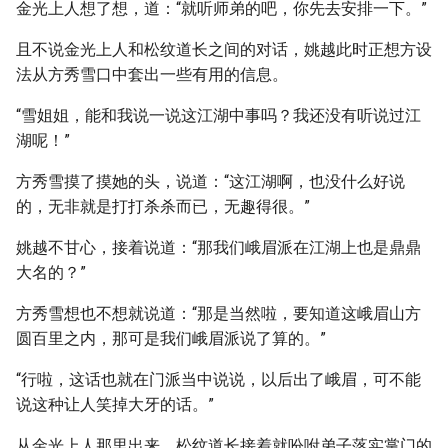
金光上人想了想，道：“就听师弟的吧，你先去安排一下。”
且不说金光上人和松纹道长之间的对话，姚越此时正想方设
法从方秀雪口中套出一些有用的信息。
“雪姐姐，能和我说一说这江湖中事吗？我还没有听说过江
湖呢！”
方秀雪摸了摸她的头，说道：“这江湖啊，也没什么好说
的，无非就是打打杀杀而已，无趣得很。”
姚越不甘心，接着说道：“那我们峨眉派在江湖上也是鼎鼎
大名的？”
方秀雪想也不想就说道：“那是当然啦，要知道这峨眉山方
圆百里之内，那可是我们峨眉派说了算的。”
“行啦，这话也就在门派当中说说，以后出了峨眉，可不能
说这种让人笑掉大牙的话。”
从金光上人那里出来，松纹道长接着就吩咐弟子落实掌门的