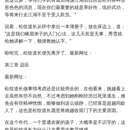
说这么多，等你们学武有成后闯荡江湖后自然会听到各种形
形色色的消息，现在你们最重要的就是养好伤，练好武功，
等将来行走江湖不至于受人欺负。”
说着，松纹道长从怀中拿出一本簿册子，放在床边上，道：
“这是我们峨眉弟子的入门心法，这几天若是无事，秀雪就
给她讲解一下，顺便教她认字。”
吩咐完，松纹道长便先离开了。最新网址：
第三章 适应
最新网址：
松纹道长做事情考虑还是比较周全的，在他看来，姚越看上
去虽然有些不自然，不过考虑到她刚刚经历过死里逃生，难
免会有些精神恍惚，能够做到这么镇静，已经算是超越同龄
人了，这也是松纹道长愿意将姚越收留门下的主要原因。
在这个年代，一个普通农家的孩子，大概率是不识字的，这
也是松纹道长为什么让方秀雪去教导姚越。