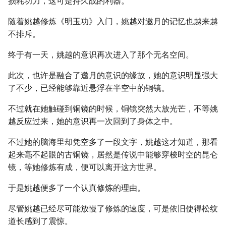
损耗功力，这可是持久战的利器。
随着姚越修炼《明玉功》入门，姚越对邀月的记忆也越来越
不排斥。
终于有一天，姚越的意识再次进入了那个无名空间。
此次，也许是融合了邀月的意识的缘故，她的意识明显强大
了不少，已经能够靠近悬浮在半空中的铜镜。
不过就在她触碰到铜镜的时候，铜镜突然大放光芒，不等姚
越反应过来，她的意识再一次回到了身体之中。
不过她的脑海里却凭空多了一段文字，姚越这才知道，那看
起来毫不起眼的古铜镜，居然是传说中能够穿梭时空的昆仑
镜，等她修炼有成，便可以离开这方世界。
于是姚越便多了一个认真修炼的理由。
尽管姚越已经尽可能放慢了修炼的速度，可是依旧使得松纹
道长感到了震惊。