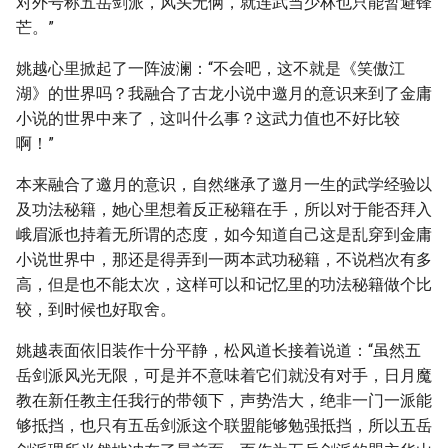
对外号称五岳剑派，风头无俩，就连武当少林也只能暂避锋
芒。”
姚越心里掀起了一阵波澜：“不会吧，这不就是《笑傲江
湖》的世界吗？我融合了古龙小说中邀月的意识来到了金庸
小说的世界中来了，这叫什么事？这武力值也不好比较
啊！”
本来融合了邀月的意识，自然继承了邀月一生的武学经验以
及功法秘籍，她心里想着反正秘籍在手，所以对于能否拜入
峨眉派也持着无所谓的态度，如今知道自己这是乱穿到金庸
小说世界中，那还是得弄到一两本武功秘籍，不说档次有多
高，但是也不能太次，这样可以和记忆里的功法秘籍做个比
较，到时候也好取舍。
姚越表面依旧装作十分平静，松风道长接着说道：“虽然五
岳剑派风光无限，可是并不意味着它们就没有对手，日月魔
教在新任教主任我行的带领下，声势浩大，绝非一门一派能
够抵挡，也只有五岳剑派这个联盟能够勉强抵挡，所以五岳