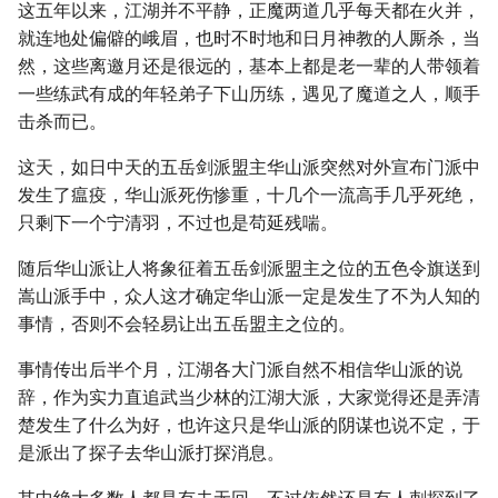
这五年以来，江湖并不平静，正魔两道几乎每天都在火并，
就连地处偏僻的峨眉，也时不时地和日月神教的人厮杀，当
然，这些离邀月还是很远的，基本上都是老一辈的人带领着
一些练武有成的年轻弟子下山历练，遇见了魔道之人，顺手
击杀而已。
这天，如日中天的五岳剑派盟主华山派突然对外宣布门派中
发生了瘟疫，华山派死伤惨重，十几个一流高手几乎死绝，
只剩下一个宁清羽，不过也是苟延残喘。
随后华山派让人将象征着五岳剑派盟主之位的五色令旗送到
嵩山派手中，众人这才确定华山派一定是发生了不为人知的
事情，否则不会轻易让出五岳盟主之位的。
事情传出后半个月，江湖各大门派自然不相信华山派的说
辞，作为实力直追武当少林的江湖大派，大家觉得还是弄清
楚发生了什么为好，也许这只是华山派的阴谋也说不定，于
是派出了探子去华山派打探消息。