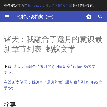
更多资源可访问
tsindex.org 多元性别搜索引擎
进行跨站搜索。
键
性转小说档案（一）
入
摘要
以
诸天：我融合了邀月的意识最
开
其他信息 [Processed Page
新章节列表_蚂蚁文学
Metadata]
始
搜
正文
下载:
诸天：我融合了邀月的意识最新章节列表_蚂蚁文
索
学.txt
在线阅读 诸天：我融合了邀月的意识最新章节列表_蚂蚁文
学.txt
摘要