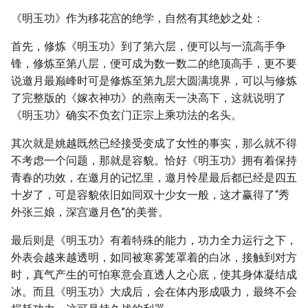
《明玉功》作为移花宫的绝学，自然有其绝妙之处：
首先，修炼《明玉功》到了第六层，便可以与一流高手争
锋，修炼至第八层，便可成为数一数二的绝顶高手，更不要
说邀月最巅峰时可是修炼至第九层大圆满境界，可以与修炼
了完整版的《嫁衣神功》的燕南天一决高下，这就说明了
《明玉功》确实不负玄门正宗上乘功法的名头。
其次就是姚越既然已经接受变成了女性的事实，那么就不得
不考虑一个问题，那就是容貌。恰好《明玉功》拥有着保持
青春的功效，在邀月的记忆里，邀月怜星最后都已经是四五
十岁了，可是容貌依旧如同双十少女一般，这才赢得了“秀
外张三娘，深宫邀月色”的美誉。
最后则是《明玉功》有着特殊的能力，功力全力运行之下，
外表会越来越透明，如同被寒雾笼罩着的白冰，接触到对方
时，真气产生的可怕寒意会直透人之心底，使其身体凝结成
冰。而且《明玉功》大成后，会在体内形成吸力，最终不会