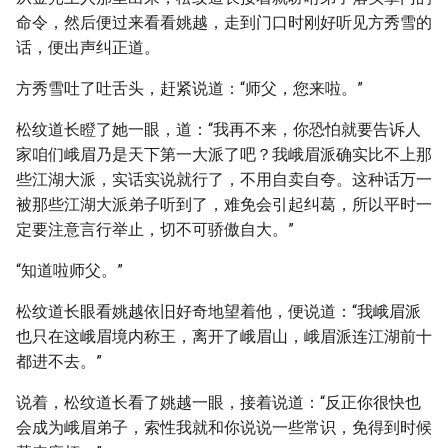
命令，然后便过来看看姚越，走到门口时刚好听见方秀雪的
话，便出声纠正道。
方秀雪吐了吐舌头，赶紧说道：“师父，您来啦。”
松纹道长瞪了她一眼，道：“我再不来，你恐怕就要告诉人
家咱们峨眉乃是天下第一大派了吧？我峨眉派确实比不上那
些江湖大派，实话实说就行了，不用自卖自夸。这种话万一
被那些江湖大派弟子听到了，难免会引起纠葛，所以平时一
定要注意言行举止，切不可骄傲自大。”
“知道啦师父。”
松纹道长眼看姚越依旧好奇地望着他，便说道：“我峨眉派
也只在这峨眉境内称王，离开了峨眉山，峨眉派连江湖前十
都进不去。”
说着，松纹道长看了姚越一眼，接着说道：“反正你很快也
会成为峨眉弟子，索性我就和你说说一些常识，免得到时候