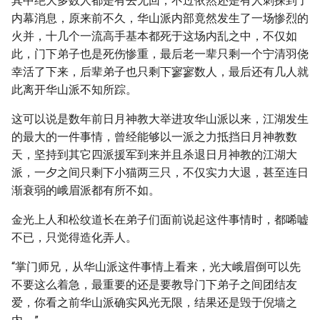
其中绝大多数人都是有去无回，不过依然还是有人刺探到了
内幕消息，原来前不久，华山派内部竟然发生了一场惨烈的
火并，十几个一流高手基本都死于这场内乱之中，不仅如
此，门下弟子也是死伤惨重，最后老一辈只剩一个宁清羽侥
幸活了下来，后辈弟子也只剩下寥寥数人，最后还有几人就
此离开华山派不知所踪。
这可以说是数年前日月神教大举进攻华山派以来，江湖发生
的最大的一件事情，曾经能够以一派之力抵挡日月神教数
天，坚持到其它四派援军到来并且杀退日月神教的江湖大
派，一夕之间只剩下小猫两三只，不仅实力大退，甚至连日
渐衰弱的峨眉派都有所不如。
金光上人和松纹道长在弟子们面前说起这件事情时，都唏嘘
不已，只觉得造化弄人。
“掌门师兄，从华山派这件事情上看来，光大峨眉倒可以先
不要这么着急，最重要的还是要教导门下弟子之间团结友
爱，你看之前华山派确实风光无限，结果还是毁于倪墙之