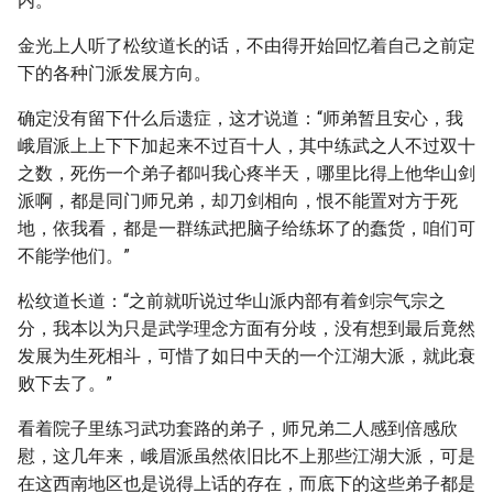
内。”
金光上人听了松纹道长的话，不由得开始回忆着自己之前定
下的各种门派发展方向。
确定没有留下什么后遗症，这才说道：“师弟暂且安心，我
峨眉派上上下下加起来不过百十人，其中练武之人不过双十
之数，死伤一个弟子都叫我心疼半天，哪里比得上他华山剑
派啊，都是同门师兄弟，却刀剑相向，恨不能置对方于死
地，依我看，都是一群练武把脑子给练坏了的蠢货，咱们可
不能学他们。”
松纹道长道：“之前就听说过华山派内部有着剑宗气宗之
分，我本以为只是武学理念方面有分歧，没有想到最后竟然
发展为生死相斗，可惜了如日中天的一个江湖大派，就此衰
败下去了。”
看着院子里练习武功套路的弟子，师兄弟二人感到倍感欣
慰，这几年来，峨眉派虽然依旧比不上那些江湖大派，可是
在这西南地区也是说得上话的存在，而底下的这些弟子都是