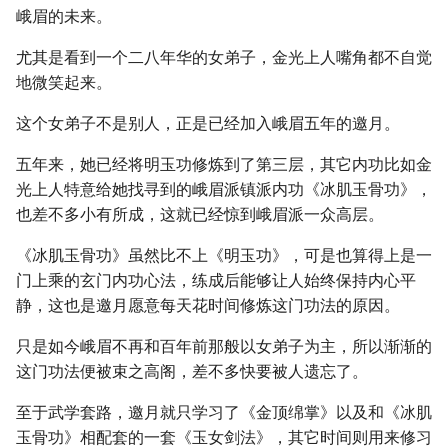
峨眉的未来。
尤其是看到一个二八年华的女弟子，金光上人嘴角都不自觉
地微笑起来。
这个女弟子不是别人，正是已经加入峨眉五年的邀月。
五年来，她已经将明玉功修炼到了第三层，其它内功比如金
光上人特意给她找寻到的峨眉派镇派内功《冰肌玉骨功》，
也差不多小有所成，这就已经惊到峨眉派一众高层。
《冰肌玉骨功》虽然比不上《明玉功》，可是也算得上是一
门上乘的玄门内功心法，练成后能够让人始终保持内心平
静，这也是邀月愿意每天花时间修炼这门功法的原因。
只是如今峨眉不再和百年前那般以女弟子为主，所以渐渐的
这门功法便被束之高阁，差不多快要被人遗忘了。
至于武学套路，邀月就只学习了《金顶绵掌》以及和《冰肌
玉骨功》相配套的一套《玉女剑法》，其它时间则用来修习