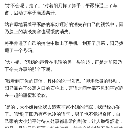
“才不会呢，走了。”对着阳乃挥了挥手，平冢静遥上了车
窗，启动了车子潇洒离开。
站在原地看着平冢静的车灯逐渐的消失在自己的视线中，阳
乃脸上的淡淡笑容也缓缓的消失。
将手伸进了自己的挎包中取出了手机，划开了屏幕，阳乃拨
通了一个号码。
“大小姐。”沉稳的声音在电话的另一头响起，正是之前阳乃
下令去办事的那个下属。
“我看到了你的短信，具体的说一说吧。”脚步微微的移动，
阳乃靠在了公寓入口的石柱上，言语之间丝毫不见和平冢静
在一起的甜蜜和柔软。
“是的，大小姐你让我去追查平冢小姐的行踪，我已经办妥
了。”听到了阳乃有些冰冷的语气，男子也不觉得奇怪，自
己家的大小姐平时待人处事都非常的到位，让人举得舒适，