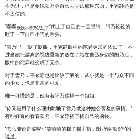
不为过，但是要说阳乃会自己去尝试那种东西，平冢静还是
不太信的。
“嘿嘿
”闭上了自己的一直眼睛，阳乃轻轻的
我找小雪乃试过了
吐了一下自己小巧的舌头。
“雪乃吗。”眨了眨眼，平冢静眼中的诧异更加的浓烈了，不
过当她把游离的视线重新的放在了站在自己身边的阳乃后，
眼中的诧异就变成了无奈。
对于雪乃，平冢静也是比较了解的，从小就是一个与众不同
的少女，也是非常的可爱。
唯一可惜的是，她有着阳乃这样一个姐姐。
“你又是用了什么理由哄骗了雪乃做这种她会害羞的事情。”
有些好奇的看着阳乃，平冢静挠了挠自己的脑袋。
“怎么能说是骗呢~”笑嘻嘻的摇了摇手指，阳乃轻描淡写的
说道。