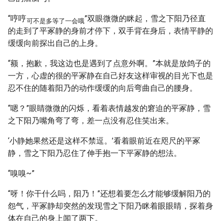
“哼哼
”双眼微微的眯起，雪之下阳乃径直
可不是多等了一会哦
的走到了平冢静的身前才停下，双手背在身后，表情平静的
缓缓向前探出自己的上身。
“额，抱歉，我这边也是遇到了点意外啊。”本就是放鸽子的
一方，心虚的很的平冢静在自己好友这样审视的目光下也是
忍不住的随着阳乃的动作缓缓的向后弯曲自己的腰身。
“嗯？”眼睛微微的闪烁，看着表情越发的窘迫的平冢静，雪
之下阳乃嘴角弯了弯，差一点没有忍住笑出来。
‘小静她果然还是这样不禁逗。’看着眼前近在咫尺的平冢
静，雪之下阳乃忍住了伸手抱一下平冢静的想法。
“嗅嗅~”
“呀！你干什么吗，阳乃！”还想着要怎么才能够缓解阳乃的
怨气，平冢静却突然的发现雪之下阳乃眯着眼眼睛，探着身
体在自己的身上闻了两下。