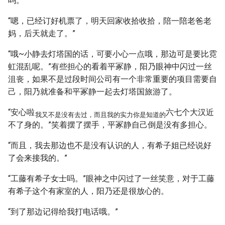
吗。”
“嗯，已经订好机票了，明天回家收拾收拾，陪一陪老爸老
妈，后天就走了。”
“哦~小静去灯塔国的话，可要小心一点哦，那边可是要比霓
虹混乱呢。”有些担心的看着平冢静，阳乃眼神中闪过一丝
沮丧，如果不是过段时间公司有一个非常重要的项目需要自
己，阳乃就准备和平冢静一起去灯塔国旅游了。
“安心啦
六七个大汉近
我又不是没有去过，而且我的实力你是知道的
不了身的。”笑着摆了摆手，平冢静自己倒是没有多担心。
“而且，我去那边也不是没有认识的人，有希子姐已经说好
了会来接我的。”
“工藤有希子女士吗。”眼神之中闪过了一丝笑意，对于工藤
有希子这个有家室的人，阳乃还是很放心的。
“到了那边记得给我打电话哦。”