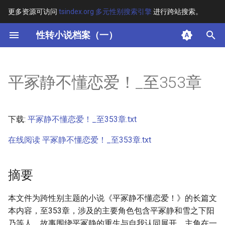
更多资源可访问
tsindex.org 多元性别搜索引擎
进行跨站搜索。
键
性转小说档案（一）
入
摘要
以
平冢静不懂恋爱！_至353章
开
其他信息 [Processed Page
Metadata]
始
下载:
平冢静不懂恋爱！_至353章.txt
搜
正文
在线阅读 平冢静不懂恋爱！_至353章.txt
索
摘要
本文件为跨性别主题的小说《平冢静不懂恋爱！》的长篇文
本内容，至353章，涉及的主要角色包含平冢静和雪之下阳
乃等人。故事围绕平冢静的重生与自我认同展开，主角在一