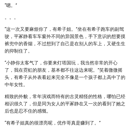
“嗯。”
。。。
“这一次又要麻烦你了，有希子姐。”坐在有希子跑车的副驾
驶，平冢静看车车窗外不同的异国景色，手下意识的想要摸
裤兜中的香烟，不过想到了自己是在别人的车上，又硬生生
的抑制住了。
“小静你太客气了，你要来灯塔国玩，我当然非常的开心
了，我在霓虹的朋友，基本都不往这边来呢。”笑着微微摇
头，有希子从外表看起来完全不像是一个孩子都上高中了的
中年女性。
精致的外貌，常年演戏而特有的古灵精怪的性格，哪怕已经
相识很久了，但是同为女人的平冢静在又一次的看到了她之
后也是忍不住的感慨。
“有希子姐真的很漂亮呢，优作哥真是赚到了。”