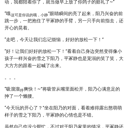
动，我都陪着你了，就当做早上放了你鸽子的赔礼了~”
“哦
”眼睛瞬间的亮了起来，阳乃兴奋的前
这可是你说的哦，小静
跳一步，一把抱住了平冢静的手臂，另一只手向前指去，还
开心的晃着。
“走吧，今天让我们忘记烦恼，好好的放松一下！”
“好！让我们好好的放松一下！”看着自己身边突然变得像小
孩子一样兴奋的雪之下阳乃，平冢静也是宠溺的笑了笑，大
大方方的跟着一起喊了出来。
。。。
“吸溜溜
爽快！~”将吸管从嘴里面松开，阳乃心满意足的
呼
抻了一个懒腰。
“今天玩的开心了？”坐在阳乃的对面，看着难得露出憨萌萌
样子的雪之下阳乃，平冢静的心情也是不错。
虽然自己也没少帮忙，不过对于阳乃家里的情况，平冢静还