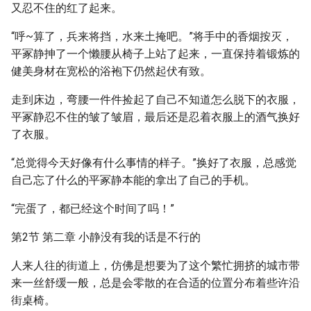
又忍不住的红了起来。
“呼~算了，兵来将挡，水来土掩吧。”将手中的香烟按灭，
平冢静抻了一个懒腰从椅子上站了起来，一直保持着锻炼的
健美身材在宽松的浴袍下仍然起伏有致。
走到床边，弯腰一件件捡起了自己不知道怎么脱下的衣服，
平冢静忍不住的皱了皱眉，最后还是忍着衣服上的酒气换好
了衣服。
“总觉得今天好像有什么事情的样子。”换好了衣服，总感觉
自己忘了什么的平冢静本能的拿出了自己的手机。
“完蛋了，都已经这个时间了吗！”
第2节 第二章 小静没有我的话是不行的
人来人往的街道上，仿佛是想要为了这个繁忙拥挤的城市带
来一丝舒缓一般，总是会零散的在合适的位置分布着些许沿
街桌椅。