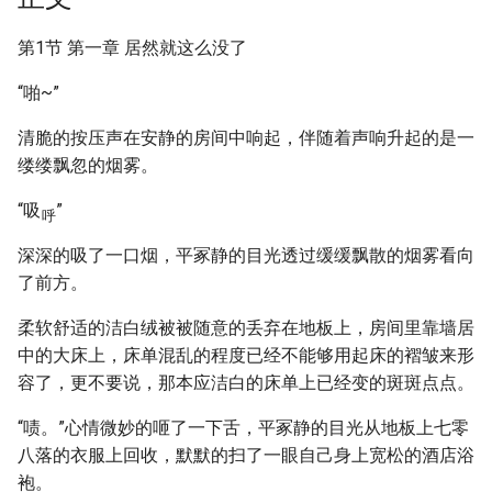
第1节 第一章 居然就这么没了
“啪~”
清脆的按压声在安静的房间中响起，伴随着声响升起的是一
缕缕飘忽的烟雾。
“吸
”
呼
深深的吸了一口烟，平冢静的目光透过缓缓飘散的烟雾看向
了前方。
柔软舒适的洁白绒被被随意的丢弃在地板上，房间里靠墙居
中的大床上，床单混乱的程度已经不能够用起床的褶皱来形
容了，更不要说，那本应洁白的床单上已经变的斑斑点点。
“啧。”心情微妙的咂了一下舌，平冢静的目光从地板上七零
八落的衣服上回收，默默的扫了一眼自己身上宽松的酒店浴
袍。