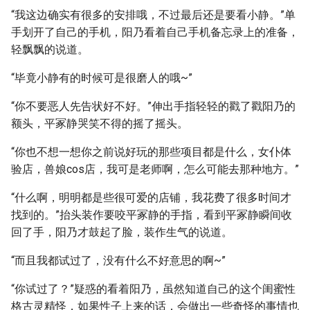
“我这边确实有很多的安排哦，不过最后还是要看小静。”单
手划开了自己的手机，阳乃看着自己手机备忘录上的准备，
轻飘飘的说道。
“毕竟小静有的时候可是很磨人的哦~”
“你不要恶人先告状好不好。”伸出手指轻轻的戳了戳阳乃的
额头，平冢静哭笑不得的摇了摇头。
“你也不想一想你之前说好玩的那些项目都是什么，女仆体
验店，兽娘cos店，我可是老师啊，怎么可能去那种地方。”
“什么啊，明明都是些很可爱的店铺，我花费了很多时间才
找到的。”抬头装作要咬平冢静的手指，看到平冢静瞬间收
回了手，阳乃才鼓起了脸，装作生气的说道。
“而且我都试过了，没有什么不好意思的啊~”
“你试过了？”疑惑的看着阳乃，虽然知道自己的这个闺蜜性
格古灵精怪，如果性子上来的话，会做出一些奇怪的事情也