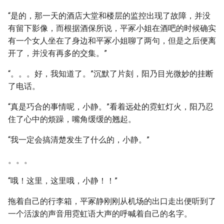
“是的，那一天的酒店大堂和楼层的监控出现了故障，并没
有留下影像，而根据酒保所说，平冢小姐在酒吧的时候确实
有一个女人坐在了身边和平冢小姐聊了两句，但是之后便离
开了，并没有再多的交集。”
“。。。好，我知道了。”沉默了片刻，阳乃目光微妙的挂断
了电话。
“真是巧合的事情呢，小静。”看着远处的霓虹灯火，阳乃忍
住了心中的烦躁，嘴角缓缓的翘起。
“我一定会搞清楚发生了什么的，小静。”
。。。
“哦！这里，这里哦，小静！！”
拖着自己的行李箱，平冢静刚刚从机场的出口走出便听到了
一个活泼的声音用霓虹语大声的呼喊着自己的名字。