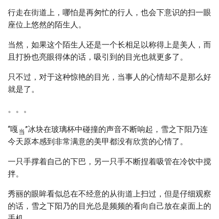
行走在街道上，哪怕是再匆忙的行人，也会下意识的扫一眼
座位上悠然的陌生人。
当然，如果这个陌生人还是一个长相足以称得上是美人，而
且打扮也亮眼得体的话，吸引到的目光也就更多了。
只不过，对于这种惊艳的目光，当事人的心情却不是那么好
就是了。
。。。
“嘎
”冰块在玻璃杯中碰撞的声音不断响起，雪之下阳乃连
当
今天原本感到非常满意的美甲都没有欣赏的心情了。
一只手撑着自己的下巴，另一只手不断捏着吸管在冷饮中搅
拌。
秀丽的眼眸看似总在不经意的从街道上扫过，但是仔细观察
的话，雪之下阳乃的目光总是频频的看向自己放在桌面上的
手机。