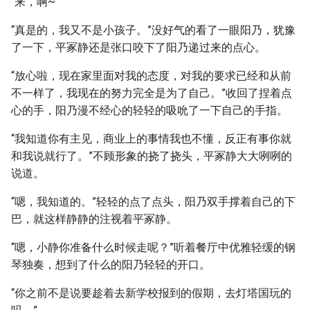
“来，啊~”
“真是的，我又不是小孩子。”没好气的看了一眼阳乃，犹豫
了一下，平冢静还是张口咬下了阳乃递过来的点心。
“放心啦，现在家里面对我的态度，对我的要求已经和从前
不一样了，我现在的努力完全是为了自己。”收回了捏着点
心的手，阳乃漫不经心的轻轻的吸吮了一下自己的手指。
“我知道你有主见，商业上的事情我也不懂，反正有事你就
和我说就行了。”不顾形象的挠了挠头，平冢静大大咧咧的
说道。
“嗯，我知道的。”轻轻的点了点头，阳乃双手撑着自己的下
巴，就这样静静的注视着平冢静。
“嗯，小静你准备什么时候走呢？”听着餐厅中优雅轻缓的钢
琴独奏，想到了什么的阳乃轻轻的开口。
“你之前不是说要趁着去新学校报到的假期，去灯塔国玩的