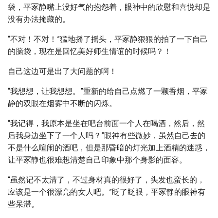
袋，平冢静嘴上没好气的抱怨着，眼神中的欣慰和喜悦却是
没有办法掩藏的。
“不对！不对！”猛地摇了摇头，平冢静狠狠的拍了一下自己
的脑袋，现在是回忆美好师生情谊的时候吗？！
自己这边可是出了大问题的啊！
“我想想，让我想想。”重新的给自己点燃了一颗香烟，平冢
静的双眼在烟雾中不断的闪烁。
“我记得，我原本是坐在吧台前面一个人在喝酒，然后，然
后我身边坐下了一个人吗？”眼神有些微妙，虽然自己去的
不是什么喧闹的酒吧，但是那昏暗的灯光加上酒精的迷惑，
让平冢静也很难想清楚自己印象中那个身影的面容。
“虽然记不太清了，不过身材真的很好了，头发也蛮长的，
应该是一个很漂亮的女人吧。”眨了眨眼，平冢静的眼神有
些呆滞。