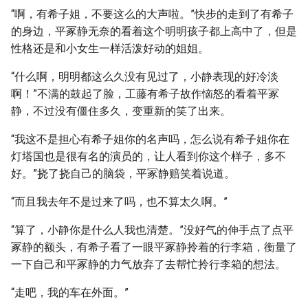
“啊，有希子姐，不要这么的大声啦。”快步的走到了有希子
的身边，平冢静无奈的看着这个明明孩子都上高中了，但是
性格还是和小女生一样活泼好动的姐姐。
“什么啊，明明都这么久没有见过了，小静表现的好冷淡
啊！”不满的鼓起了脸，工藤有希子故作恼怒的看着平冢
静，不过没有僵住多久，变重新的笑了出来。
“我这不是担心有希子姐你的名声吗，怎么说有希子姐你在
灯塔国也是很有名的演员的，让人看到你这个样子，多不
好。”挠了挠自己的脑袋，平冢静赔笑着说道。
“而且我去年不是过来了吗，也不算太久啊。”
“算了，小静你是什么人我也清楚。”没好气的伸手点了点平
冢静的额头，有希子看了一眼平冢静拎着的行李箱，衡量了
一下自己和平冢静的力气放弃了去帮忙拎行李箱的想法。
“走吧，我的车在外面。”