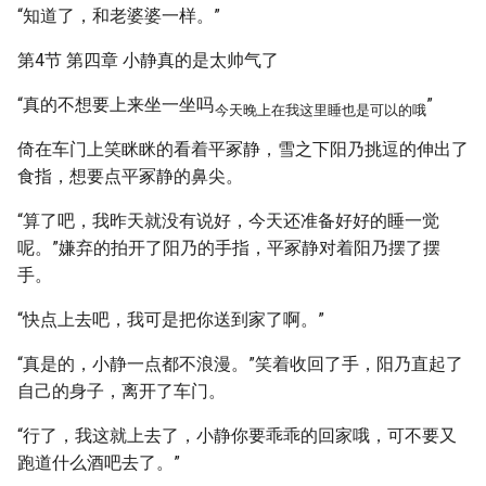
“知道了，和老婆婆一样。”
第4节 第四章 小静真的是太帅气了
“真的不想要上来坐一坐吗
”
今天晚上在我这里睡也是可以的哦
倚在车门上笑眯眯的看着平冢静，雪之下阳乃挑逗的伸出了
食指，想要点平冢静的鼻尖。
“算了吧，我昨天就没有说好，今天还准备好好的睡一觉
呢。”嫌弃的拍开了阳乃的手指，平冢静对着阳乃摆了摆
手。
“快点上去吧，我可是把你送到家了啊。”
“真是的，小静一点都不浪漫。”笑着收回了手，阳乃直起了
自己的身子，离开了车门。
“行了，我这就上去了，小静你要乖乖的回家哦，可不要又
跑道什么酒吧去了。”