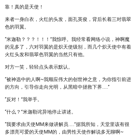
靠！真的是天使！
来者一身白衣，火红的头发，面孔英俊，背后长着三对翡翠
色的羽翼。
“米迦勒？？？！！！”我惊呼。我经常看网络小说，神啊魔
的见多了，六对羽翼的是炽天使级别，而几个炽天使中有着
火红头发和翡翠色羽翼的当然只有他。
对方一笑，轻轻点头表示默认。
“被神选中的人啊~我顺应伟大的创世神之意，为你指引前进
的方向，引导你走向光明，从黑暗中拯救下界……”
“反对！”我举手。
“什么？”米迦勒诧异地停止讲述。
“我要求由天使MM来做讲解员……”据我所知，天堂里该有很
多漂亮可爱的天使MM的，由男性天使作解说多无聊啊~