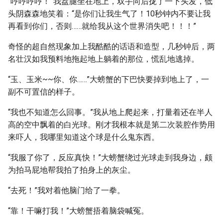
“哼哼哼哼！”我盘腿坐在地上，双手向后拢了一下头发，低
头阴森森地笑着：“是你们让我生气了！10秒钟内不要让我
再看到你们，否则……就给我从这个世界消失吧！！！”
奇怪的超自然现象加上我酷酷的话语和造型，几秒钟后，两
名壮汉如我预料地拖起地上躺着的那位，慌乱地逃掉。
“玉、玉米~~你、你……”大螃蟹的下巴快要掉到地上了，一
副不可置信的样子。
“我也不知道怎么回事。”我从地上爬起来，打量着还在半人
高的空中飘着的白光球。刚才我根本就是第二次装腔作势用
来吓人，我哪里知道这个球是什么鬼东西。
“我服了你了，反应真快！”大螃蟹绕过光球走到我身边，颇
为拍马屁地帮我拍了拍身上的灰尘。
“去死！”我对着他脑门给了一拳。
“靠！干嘛打我！”大螃蟹捂着脑袋喊冤。