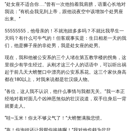
“处女座不适合你……”曾有一次他拍着我肩膀，语重心长地对
我说：“有机会我见到上帝，跟他说夜空中该增加个处男座
出来。”
55555555，他母亲的！不就泡妞多多吗？不就比我早生一
天吗？有什么可牛气的！但客观事实是：生日相差一天的我
们，他是狮子座的非处男，我是处女座的处男。
现在，我和他被公安系的三个人堵在第五教学楼的拐角，这
里很少有学生经过。从刚才这三个人的话语中，可以听出祸
起于前几天大螃蟹口中漂亮的公安系系花。这三个家伙身高
都在180以上，对我来说都是壮汉级人物。
“各位，这人我不认识，他什么事情与我都无关。”我一本正
经地对着对面几个凶神恶煞似的壮汉说道，双手往身后一背
就要走人。
“哇~玉米！你太不够义气了！”大螃蟹满脸悲愤。
“靠！你泡妞还让我帮你挨揍啊！”我对他也颇为忿忿。