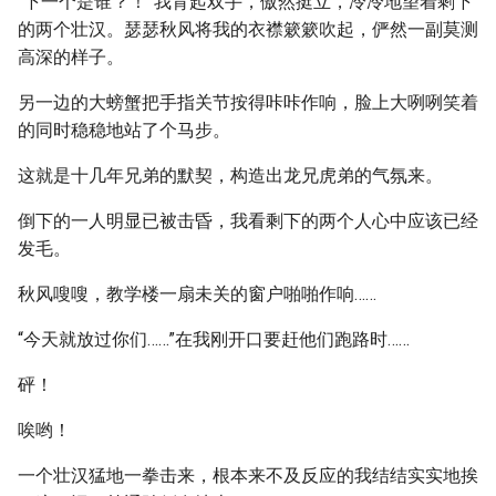
“下一个是谁？！”我背起双手，傲然挺立，冷冷地望着剩下
的两个壮汉。瑟瑟秋风将我的衣襟簌簌吹起，俨然一副莫测
高深的样子。
另一边的大螃蟹把手指关节按得咔咔作响，脸上大咧咧笑着
的同时稳稳地站了个马步。
这就是十几年兄弟的默契，构造出龙兄虎弟的气氛来。
倒下的一人明显已被击昏，我看剩下的两个人心中应该已经
发毛。
秋风嗖嗖，教学楼一扇未关的窗户啪啪作响……
“今天就放过你们……”在我刚开口要赶他们跑路时……
砰！
唉哟！
一个壮汉猛地一拳击来，根本来不及反应的我结结实实地挨