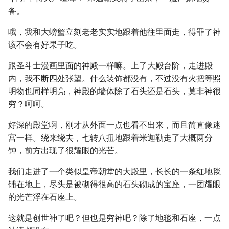
备。
哦，我和大螃蟹立刻老老实实地跟着他往里面走，得罪了神
该不会有好果子吃。
跟圣斗士漫画里面的神殿一样嘛。上了大殿台阶，走进殿
内，我不断四处张望。什么装饰都没有，不过没有火把等照
明物也同样明亮，神殿的墙体除了石头还是石头，莫非神很
穷？呵呵。
好深的殿堂啊，刚才从外面一点也看不出来，而且简直像迷
宫一样。绕来绕去，七转八扭地跟着米迦勒走了大概两分
钟，前方出现了很耀眼的光芒。
我们走进了一个类似皇帝朝堂的大殿里，长长的一条红地毯
铺在地上，尽头是被砌得很高的石头砌成的宝座，一团耀眼
的光芒浮在石座上。
这就是创世神了吧？但也是穷神吧？除了地毯和石座，一点