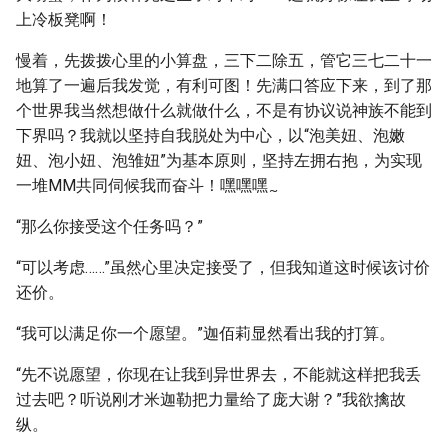
上冷板凳啊！
慢着，先拨拨心里的小算盘，三下二除五，管它三七二十一
地算了一遍后我发觉，有利可图！先满口答应下来，到了那
个世界我当然想做什么就做什么，不是有协议说神族不能到
下界吗？我就以坚持自我脱处为中心，以“泡美妞、泡嫩
妞、泡小妞、泡雏妞”为基本原则，坚持左拥右抱，为实现
一堆MM共同伺候我而奋斗！嘿嘿嘿
~
“那么你接受这个任务吗？”
“可以考虑……”虽然心里决定接受了，但我知道这时候该讨价
还价。
“我可以满足你一个愿望。”迦佰莉显然看出我的打算。
“先不说愿望，你现在让我到异世界去，不能就这样把我丢
过去吧？听说刚才米迦勒把力量给了庞大谢？”我欲擒故
纵。