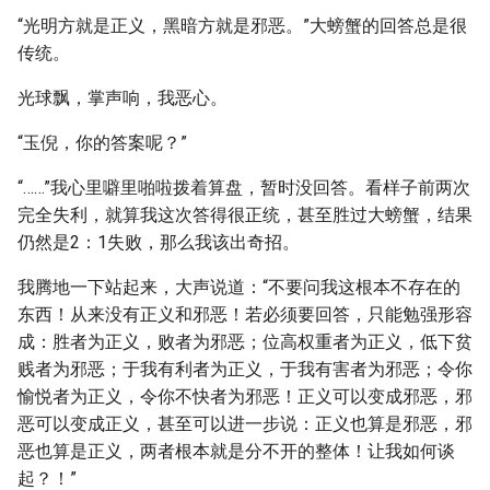
“光明方就是正义，黑暗方就是邪恶。”大螃蟹的回答总是很
传统。
光球飘，掌声响，我恶心。
“玉倪，你的答案呢？”
“……”我心里噼里啪啦拨着算盘，暂时没回答。看样子前两次
完全失利，就算我这次答得很正统，甚至胜过大螃蟹，结果
仍然是2：1失败，那么我该出奇招。
我腾地一下站起来，大声说道：“不要问我这根本不存在的
东西！从来没有正义和邪恶！若必须要回答，只能勉强形容
成：胜者为正义，败者为邪恶；位高权重者为正义，低下贫
贱者为邪恶；于我有利者为正义，于我有害者为邪恶；令你
愉悦者为正义，令你不快者为邪恶！正义可以变成邪恶，邪
恶可以变成正义，甚至可以进一步说：正义也算是邪恶，邪
恶也算是正义，两者根本就是分不开的整体！让我如何谈
起？！”