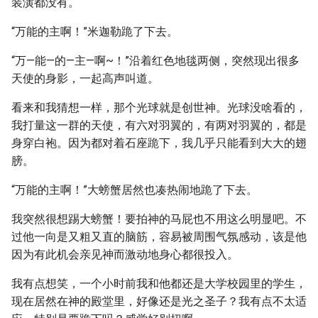
装潢都没有。
“万能的主啊！”米迦勒跪了下去。
“万—能—的—主—啊~！”沿着红色地毯两侧，突然现出很多
天使的身影，一起高声叫道。
看来和我猜想一样，那个光球就是创世神。光球没啥看的，
我打量这一群的天使，有六对羽翼的，有两对羽翼的，都是
身穿白袍。因为都对着石座跪下，我几乎只能看到大大的翅
膀。
“万能的主啊！”大螃蟹居然也凑热闹地跪了下去。
我突然很想踢大螃蟹！要拍神的马屁也不用这么明显吧。不
过他一向是又粗又直的脑筋，容易被周围气氛感动，该是他
因为有此机会亲见神而激动地身心都很投入。
我有点想笑，一个小时前我和他都还是大学校园里的学生，
现在居然在神的殿堂里，好像还是光之圣子？我有点不太适