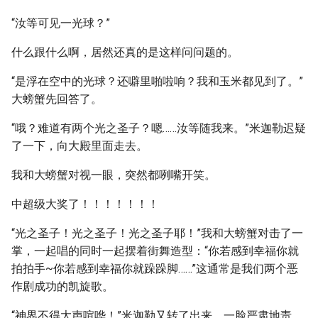
“汝等可见一光球？”
什么跟什么啊，居然还真的是这样问问题的。
“是浮在空中的光球？还噼里啪啦响？我和玉米都见到了。”
大螃蟹先回答了。
“哦？难道有两个光之圣子？嗯……汝等随我来。”米迦勒迟疑
了一下，向大殿里面走去。
我和大螃蟹对视一眼，突然都咧嘴开笑。
中超级大奖了！！！！！！！
“光之圣子！光之圣子！光之圣子耶！”我和大螃蟹对击了一
掌，一起唱的同时一起摆着街舞造型：“你若感到幸福你就
拍拍手~你若感到幸福你就跺跺脚……”这通常是我们两个恶
作剧成功的凯旋歌。
“神界不得大声喧哗！”米迦勒又转了出来，一脸严肃地责