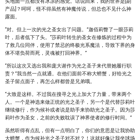
头地面一点都没有冰凉的感觉。话说回来，我的世界是[副
产品]？呵呵，怪不得虽然有神魔传说，但总也不见什么神
露面。
“对。但上一次的光之圣女出了问题。”迦佰莉瞥了一眼莎莉
叶，后者低下了头。“莎莉叶转生的圣女在修炼的过程中为
了救几位同伴，使用了禁忌的终极光系魔法，导致下界的身
体不堪负荷而死，灵魂被打回神界。”
“所以这次又选出我和庞大谢作为光之圣子来代替她履行职
责？”我当然一点就通。在他们面前不称大螃蟹，好给光之
圣子留点面子，再怎么样都曾是兄弟哦。
“大致是这样。不过我在搜寻之光上加大了力量，带来两个
人。一个是神选来做正统的光之圣子，另一个是代替莎莉叶
继续修行，作为候补或者说是助手来协助光之圣子。因为莎
莉叶作为圣女，之前的失败耽误了神界使者的修行时间。”
虽然听得有点乱，但有一点明白了，你们的意思是让我协助
大螃蟹，作为候补光之圣子对不对？！这就好像让我坐球场