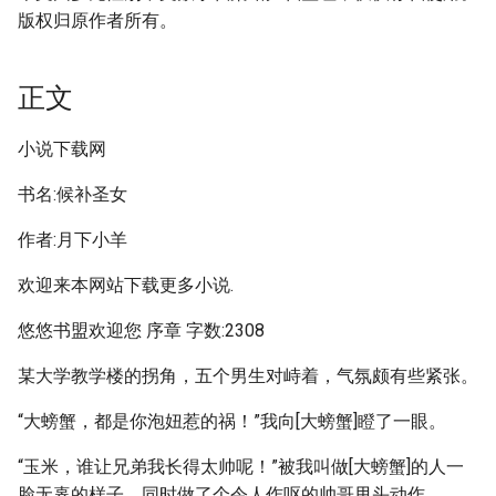
版权归原作者所有。
正文
小说下载网
书名:候补圣女
作者:月下小羊
欢迎来本网站下载更多小说.
悠悠书盟欢迎您 序章 字数:2308
某大学教学楼的拐角，五个男生对峙着，气氛颇有些紧张。
“大螃蟹，都是你泡妞惹的祸！”我向[大螃蟹]瞪了一眼。
“玉米，谁让兄弟我长得太帅呢！”被我叫做[大螃蟹]的人一
脸无辜的样子，同时做了个令人作呕的帅哥甩头动作。