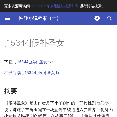
更多资源可访问
tsindex.org 多元性别搜索引擎
进行跨站搜索。
键
性转小说档案（一）
入
摘要
以
[15344]候补圣女
开
其他信息 [Processed Page
Metadata]
始
下载:
_15344_候补圣女.txt
搜
正文
在线阅读 _15344_候补圣女.txt
索
摘要
《候补圣女》是由作者月下小羊创作的一部跨性别奇幻小
说，讲述了主角玉倪在一场意外中被迫进入异世界，化身为
小女孩艾琳娜·烈的经历。在故事开始时，主角与其伙伴庞