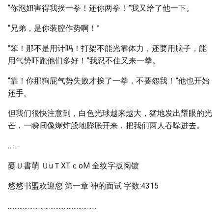
“你泡妞害得我挨一拳！还你两拳！”我又给了他一下。
“兄弟，是你装腔作势啊！”
“笨！那不是用计吗！打架不能光靠体力，还要用脑子，能
用气势吓跑他们多好！”我忍不住又来一拳。
“靠！你那狗屁气势失败才挨了一拳，不要怨我！”他也开始
还手。
但我们很快注意到，白色光球越来越大，猛地发出耀眼的光
芒，一瞬间像爆炸般地膨胀开来，把我们两人吞噬进去。
……
憂Ｕ書萌 ＵuＴXT.ｃoM 全纹字扳阅镀
悠悠书盟欢迎您 第一章 神的面试 字数:4315
………………………………………………