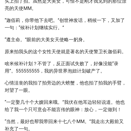
头上拍了拍。虽然是大美女，可惜不是刚才我见到的那位漂
亮的天使MM。
“迦佰莉，你带他下去吧。”创世神发话，稍候一下，又加了
一句：“候补计划继续实行。”
“遵主命。”眼前的大美女天使略一躬身。
原来拍我头的这个女性天使就是著名的天使警卫长迦佰莉。
啥米候补计划？不管了，反正面试失败了，好像没能“录
用”。555555555，我的异世界泡妞计划破产了。
心情沮丧的我拍了拍旁边的大螃蟹，他也拍了拍我的手臂，
对望了一眼。
“一定娶几十个大嫂回来哦。”我伏在他耳边轻轻说道。他也
给了我一个只可意会不能言传的眼神：放心，一定做到！
“当然，最好也帮我带回来十七八个MM。”我走出大殿前又
补充了一句。