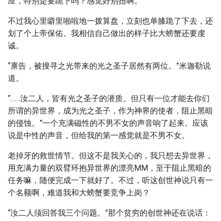
应，特别是要跪下吗？感觉好别扭啊。
不过我心里噼里啪啦地一拨算盘，立刻也单膝跪了下去，还
划了个上帝保佑。我相信自己做出的样子比大螃蟹还要虔
诚。
“禀告，被搜寻之光带来的光之圣子居然有两位。”米迦勒说
道。
“……汝二人，皆有光之圣子的潜质。但只有一位才能去你们
所谓的异世界，成为光之圣子，作为神界的使者，阻止黑暗
的侵蚀。”一个充满磁性的不男不女的声音响了起来。应该
说是中性的声音，但给我的第一感觉就是不男不女。
老掉牙的救世情节。但这不是我关心的，我只想去异世界，
用充满力量的双臂环抱异世界的漂亮MM，至于阻止黑暗的
任务嘛，随便完成一下就好了。不过，听这创世神说只有一
个名额啊，难道我和大螃蟹要竞争上岗？
“汝二人须回答我三个问题。”那个贫穷的创世神还在说话：