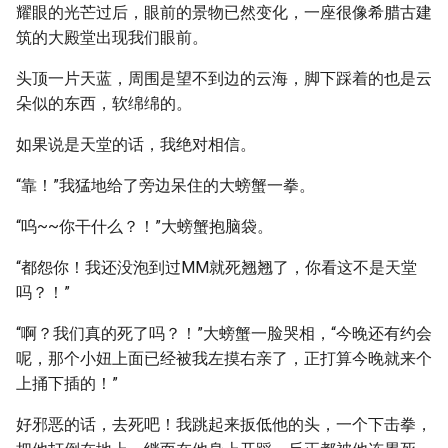
耀眼的光芒过后，眼前的景物已然变化，一座很像希腊古建
筑的大殿堂出现我们眼前。
头顶一片天蓝，周围是望不到边的云海，脚下踩着的也是云
朵似的东西，软绵绵的。
如果说是天堂的话，我绝对相信。
“靠！”我猛地给了旁边呆住的大螃蟹一拳。
“呜~~你干什么？！”大螃蟹抱脑袋。
“都怨你！我还没泡到过MM就死翘翘了，你看这不是天堂
吗？！”
“啊？我们真的死了吗？！”大螃蟹一脸哭相，“今晚还有约会
呢，那个小妞上面已经被我左摸右亲了，正打算今晚就来个
上捅下插的！”
好邪恶的话，去死吧！我跳起来扳低他的头，一个下击拳，