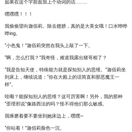
如果在这个字前面加上个动词的话…………
嘿嘿嘿！！！
我偷偷望向迦佰莉。除去翅膀，真的是大美女哦！口水哗哗
哗ing。
“小色鬼！”迦佰莉突然在我头上敲了一下。
“啊，怎么打我？”我奇怪，难道我露出猪哥相了？
“我是告知天使，特殊能力就是探知别人的思维。”迦佰莉坐
到床上，继续说道：“你在大殿上的话简直和那恶魔王一
样”。
哇嘞？能探知别人的思维？这可厉害啊！另外，我的那种
“歪理邪说”像路西法的吗？怪不得他们那么敏感。
我琢磨着要不要坐到她床边上，嘿嘿~
“你站着！”迦佰莉脸色一沉。