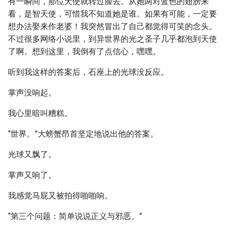
有一瞬间，那位天使就转过脸去。从她两对蓝色的翅膀来
看，是智天使，可惜我不知道她是谁。如果有可能，一定要
想办法娶来作老婆！我突然冒出了自己都觉得可笑的念头。
不过很多网络小说里，到异世界的光之圣子几乎都泡到天使
了啊。想到这里，我倒有了点信心，嘿嘿。
听到我这样的答案后，石座上的光球没反应。
掌声没响起。
我心里暗叫糟糕。
“世界。”大螃蟹昂首坚定地说出他的答案。
光球又飘了。
掌声又响了。
我感觉马屁又被拍得啪啪响。
“第三个问题：简单说说正义与邪恶。”