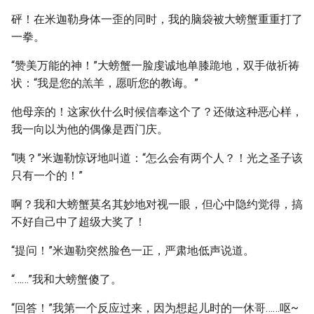
砰！在米迦勒身体一歪的同时，我的脑袋被大螃蟹重重打了
一拳。
“赞美万能的神！”大螃蟹一脸虔诚地单膝跪地，双手做祈祷
状：“我是您的羔羊，愿听您的教诲。”
他母亲的！这家伙什么时候信奉这个了？还做这种恶心样，
我一向以为他的偶像是西门庆。
“咦？”米迦勒惊讶地叫道：“怎么会有两个人？！光之圣子该
只有一个的！”
啊？我和大螃蟹莫名其妙地对视一眼，但心中隐约觉得，搞
不好自己中了超级大奖了！
“提问！”米迦勒突然脸色一正，严肃地低声说道。
“……”我和大螃蟹傻了。
“回答！”我第一个反应过来，因为想起儿时的一休哥……呕~