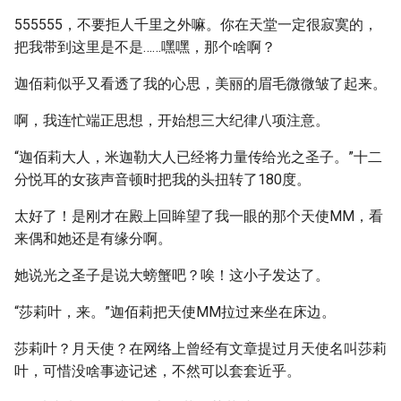
555555，不要拒人千里之外嘛。你在天堂一定很寂寞的，
把我带到这里是不是……嘿嘿，那个啥啊？
迦佰莉似乎又看透了我的心思，美丽的眉毛微微皱了起来。
啊，我连忙端正思想，开始想三大纪律八项注意。
“迦佰莉大人，米迦勒大人已经将力量传给光之圣子。”十二
分悦耳的女孩声音顿时把我的头扭转了180度。
太好了！是刚才在殿上回眸望了我一眼的那个天使MM，看
来偶和她还是有缘分啊。
她说光之圣子是说大螃蟹吧？唉！这小子发达了。
“莎莉叶，来。”迦佰莉把天使MM拉过来坐在床边。
莎莉叶？月天使？在网络上曾经有文章提过月天使名叫莎莉
叶，可惜没啥事迹记述，不然可以套套近乎。