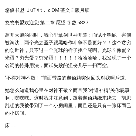
悠優书盟 ＵuTＸt．ｃOM 荃文自版月牍
悠悠书盟欢迎您 第二章 愿望 字数:5827
离开大殿的同时，我心里拿创世神开骂：面试个狗屁！害偶
被淘汰，两个光之圣子跟黑暗作斗争不是更好？！这个贫穷
的创世神，只不过一个光球的样子拽个屁啊。光球？像蛋？
光蛋？穷光蛋？穷光蛋！！！！！哈哈哈哈，我发现了一个
名词的特殊用法，面试失败的沮丧几乎一扫而空。
“不得对神不敬！”前面带路的迦佰莉突然回头对我呵斥道。
她怎么知道我心里在对神不敬？而且我“对肾补精”关你屁事
啊，嘿嘿嘿。这时我才注意到，跟着迦佰莉绕来绕去，胡思
乱想的我被带到了一个小房间里，而且还是只有一张床而已
的小房间。
床……