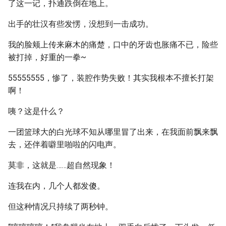
了这一记，扑通跌倒在地上。
出手的壮汉有些发愣，没想到一击成功。
我的脸颊上传来麻木的痛楚，口中的牙齿也胀痛不已，险些
被打掉，好重的一拳~
55555555，惨了，装腔作势失败！其实我根本不擅长打架
啊！
咦？这是什么？
一团篮球大的白光球不知从哪里冒了出来，在我面前飘来飘
去，还伴着噼里啪啦的闪电声。
莫非，这就是……超自然现象！
连我在内，几个人都发傻。
但这种情况只持续了两秒钟。