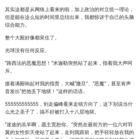
其实这都是从网络上看来的啦，加上政治的对立统一理论，
但是能在这么短的时间里总结出来，我都惊讶于自己的头脑
综合能力。
整个大殿好像都呆住了。
光球没有任何反应。
“路西法的恶魔思想！”米迦勒突然站了起来，指着我大声呵
斥。
接着满殿响起对我的指责，大喊“撒旦”、“恶魔”，甚至有声
音发出“把他丢下地狱！”这样的话语。
555555555555，剑走偏峰看来走错方向了，这下别说当什
么光之圣子了，搞不好被打入十八层地狱。
“迷途的羔羊啊，愿主宽恕你。”突然在最前方的一位六对羽
翼的女性炽天使站了起来，走到我跟前，把手轻轻放在我的