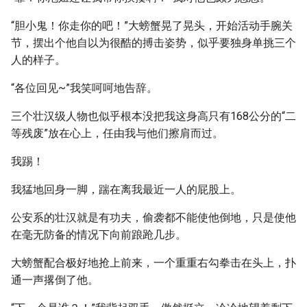
“胆小鬼！你走你的吧！”大螃蟹晃了晃头，开始活动手腕关
节，摆出个他自以为很酷的搏击姿势，似乎要独身单挑三个
人的样子。
“各位回见~”我笑呵呵地告辞。
三个壮汉级人物也似乎根本没把我这身高只有168公分的“二
等残废”放在心上，任由我与他们擦肩而过。
我踢！
我猛地回身一脚，踹在离我最近一人的屁股上。
公安系的壮汉就是有功夫，偷袭都不能使他倒地，只是使他
在毫无防备的情况下向前踉跄几步。
大螃蟹配合极好地抢上前来，一个重重右勾拳击在头上，扑
通一声撂倒了他。