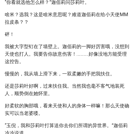
“你看就选他怎么样？”迦佰莉问莎莉叶。
啥米？选我？这是啥米意思呢？难道迦佰莉在给小天使MM
拉皮条？？
砰！
我被大字型钉在了墙壁上。迦佰莉的一脚好厉害哦，没想到
天使也打人。我要告你故意伤害！…………好像没地方能受理
这控告。
慢慢的，我从墙上滑下来，一双柔嫩的手把我扶住。
还是莎莉叶好啊，过来扶住我。当然我也毫不客气地装死
人，顺势倒在她怀里。
好柔软的胸部哦，看来天使和人的身体一样嘛！那么天使确
实可以当老婆喽。
“玉倪，我和莎莉叶打算送你去你们所谓的异世界。”迦佰莉
冷冷说道。