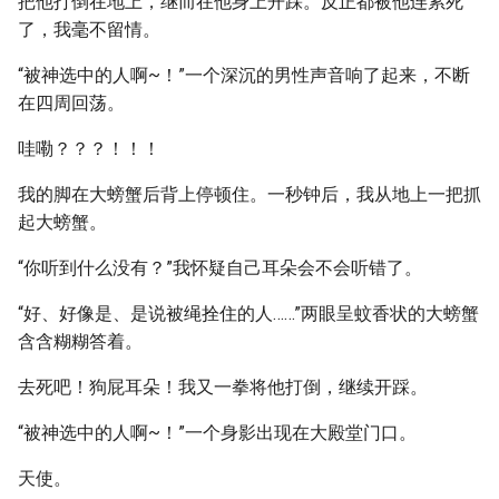
把他打倒在地上，继而在他身上开踩。反正都被他连累死
了，我毫不留情。
“被神选中的人啊~！”一个深沉的男性声音响了起来，不断
在四周回荡。
哇嘞？？？！！！
我的脚在大螃蟹后背上停顿住。一秒钟后，我从地上一把抓
起大螃蟹。
“你听到什么没有？”我怀疑自己耳朵会不会听错了。
“好、好像是、是说被绳拴住的人……”两眼呈蚊香状的大螃蟹
含含糊糊答着。
去死吧！狗屁耳朵！我又一拳将他打倒，继续开踩。
“被神选中的人啊~！”一个身影出现在大殿堂门口。
天使。