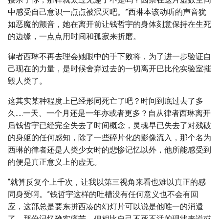
中感受自己意识一点点被泯灭吧。”西琳本该动听的声音犹
如恶魔的颤音，她在离开前让钱哲宇的身体刻意保持在生死
的边缘，一点点用时间和孤寂来折磨。
律者西琳不再去理会她眼中的手下败将，为了进一步验证自
己现在的力量，是时候舍弃过去的一切离开巴比伦实验室摧
毁人类了。
这其实某种程度上已经形同死亡了吧？时间到底过去了多
久.....一天、一个月还是一年亦或者更多？自从律者西琳离开
后钱哲宇已经完全失去了时间概念，灵魂早已失去了对残破
的身躯的任何感知，除了一些碎片化的影像流入，那个名为
西琳的律者还是人类少女时的悲惨记忆以外，他所能感受到
的便是真正意义上的虚无。
“就算反复个上千次，让我以第三视角来看也难以真正的感
同身受啊。”钱哲宇这样的吐槽没有任何意义也不会有回
应，这部总是要东拼西凑的幻灯片可以说是他唯一的消遣
了。那份记忆确实痛苦，但相比自己不死不活的现状来说或