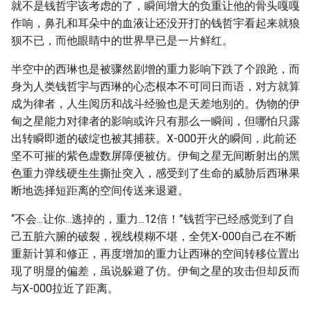
就不是钱哲宇该考虑的了，瞬间增大的负重让他的骨头嘎嘎
作响，鼻孔和耳朵中的血液让还没开打的钱哲宇看起来就狼
狈不已，而他眼睛中的世界早已是一片鲜红。
半空中的西琳也是被骤然剧增的重力影响下跌了个踉跄，而
身为人类钱哲宇与西琳的心态根本不可同日而语，对方就算
成为律者，人生阅历和战斗经验也是天差地别的。伪物的伊
甸之星能力对律者的影响或许只有那么一瞬间，但哪怕只露
出转瞬即逝的破绽也被其捕获。X-000开火的瞬间，此前还
坚不可摧的紫色虚数屏障便被仿。伊甸之星无间断射出的黑
色重力弹线硬生生撕扯突入，感受到了生命的威胁后西琳果
断地选择短距离的空间传送来退避。
“不会...让你...逃掉的，重力...12倍！”钱哲宇已经感觉到了自
己五脏六腑的破裂，视线模糊不堪，全凭X-000自己在不断
重新计算和修正，再度增加的重力让西琳的空间转移位置出
现了明显的偏差，虽说躲避了仿。伊甸之星的攻击但却反而
与X-000拉近了距离。