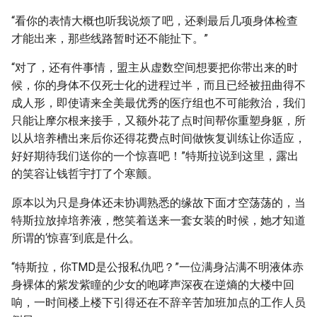
“看你的表情大概也听我说烦了吧，还剩最后几项身体检查
才能出来，那些线路暂时还不能扯下。”
“对了，还有件事情，盟主从虚数空间想要把你带出来的时
候，你的身体不仅死士化的进程过半，而且已经被扭曲得不
成人形，即使请来全美最优秀的医疗组也不可能救治，我们
只能让摩尔根来接手，又额外花了点时间帮你重塑身躯，所
以从培养槽出来后你还得花费点时间做恢复训练让你适应，
好好期待我们送你的一个惊喜吧！”特斯拉说到这里，露出
的笑容让钱哲宇打了个寒颤。
原本以为只是身体还未协调熟悉的缘故下面才空荡荡的，当
特斯拉放掉培养液，憋笑着送来一套女装的时候，她才知道
所谓的‘惊喜’到底是什么。
“特斯拉，你TMD是公报私仇吧？”一位满身沾满不明液体赤
身裸体的紫发紫瞳的少女的咆哮声深夜在逆熵的大楼中回
响，一时间楼上楼下引得还在不辞辛苦加班加点的工作人员