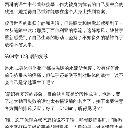
西琳的语气中带着些羡慕，作为被身为律者的自己所舍弃的
残渣，她觉得自己或许能够在这个人身上找到答案。
虚假世界的重归宁静和黑暗，但是嗅觉和触觉却感受到了一
丝从缝隙中吹出那属于西伯利亚的寒流，这阵寒风让钱哲宇
重新感受到了自己生命的脉动，坚持了不知多久的精神终于
放松不省人事。
第04章 12年后的复苏
是水......身体似乎整个都被温暖的水流所包裹，没有任何此
前伤势带来的疼痛，但似乎还感受不到对肢体的掌控，该不
会自己是穿越重生了吧？
“意识有复苏的迹象，目前姑且算是阶段性成功，也是，费
了老大劲再失败的话也太有损逆熵的名声了，接下来要注意
各方面的排斥反应，好了，Dr.Qian，听得见吗？”
“哦，忘了你现在状态恐怕说不了话，那就眨眨眼吧！”熟悉
的声音打破了钱哲宇的胡思乱想，入目的是一对充满活力的