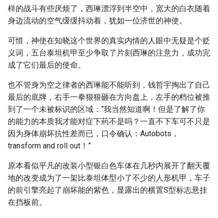
样的战斗有些厌烦了，西琳漂浮到半空中，宽大的白衣随着
身边流动的空气缓缓抖动着，犹如一位济世的神使。
可惜，神使在知晓这个世界的真实内情的人眼中无疑是个贬
义词，五台泰坦机甲至少争取了片刻西琳的注意力，成功完
成了它们最后的使命。
也不管身为空之律者的西琳能不能听到，钱哲宇掏出了自己
最后的底牌，右手一拳狠狠砸在方向盘上，左手的档位被推
到了一个未被标识的区域：“我当然知道啊！但是了解了你
的能力的本质我才能对症下药不是吗？一直不下车可不只是
因为身体崩坏抗性差而已，口令确认：Autobots，
transform and roll out！”
原本看似平凡的改装小型银白色车体在几秒内展开了翻天覆
地的改变成为了一架比泰坦体型小了不少的人形机甲，车子
的前引擎亮起了崩坏能的紫色，显露出的横置S型标志悬挂
在挡板前。