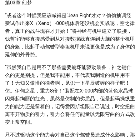
第03章 幻梦
“或者这个时候我应该喊得是‘Jean Fight’才对？偷偷抽调经
费试作出来X（Xeno）-000机体后还没机会实战呢，空之律
者，真正的战斗现在才开始！”将神经与机甲建立了联接，
钱哲宇能够直接感受到从对接数据线直连到大脑的整个机甲
的身躯，比起手动驾驶型泰坦机甲来说更像是成为了身体的
延伸的外骨骼。
“虽然我自己是用不了那些需要崩坏能驱动装备，神之键什
么的更是别提，但是我不能用，不代表我制造的机甲用不
了！无知又傲慢的律者啊，见识一下星辰破碎的样子吧！
仿。伊甸之星，重力8倍！”装配在X-000内部的蓝色水晶球
闪烁起绚丽的红光，虽然是仿制的劣质品，但是起码操纵重
力的能力还是留着的，记得爱因斯坦跟自己说过，时空扭曲
离不开物质的引力，引力会将任何能量以无限弯曲的方式改
变正常空间。
只不过驱动这个能力会对自己这个驾驶员造成什么影响，那