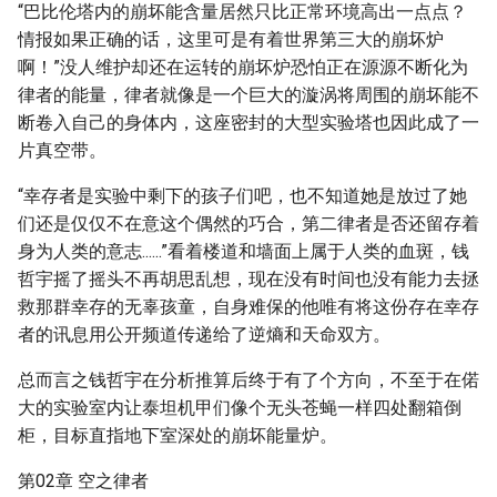
“巴比伦塔内的崩坏能含量居然只比正常环境高出一点点？
情报如果正确的话，这里可是有着世界第三大的崩坏炉
啊！”没人维护却还在运转的崩坏炉恐怕正在源源不断化为
律者的能量，律者就像是一个巨大的漩涡将周围的崩坏能不
断卷入自己的身体内，这座密封的大型实验塔也因此成了一
片真空带。
“幸存者是实验中剩下的孩子们吧，也不知道她是放过了她
们还是仅仅不在意这个偶然的巧合，第二律者是否还留存着
身为人类的意志......”看着楼道和墙面上属于人类的血斑，钱
哲宇摇了摇头不再胡思乱想，现在没有时间也没有能力去拯
救那群幸存的无辜孩童，自身难保的他唯有将这份存在幸存
者的讯息用公开频道传递给了逆熵和天命双方。
总而言之钱哲宇在分析推算后终于有了个方向，不至于在偌
大的实验室内让泰坦机甲们像个无头苍蝇一样四处翻箱倒
柜，目标直指地下室深处的崩坏能量炉。
第02章 空之律者