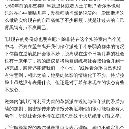
少60年前的那些律师早就退休或者入土了吧？希尔琳也就
只敢在心中嘀咕几声，发律师函当然是说笑的，爱因斯坦这
么做确实给现在的自己省掉了不少麻烦，就是让过去的自己
背黑锅有点不爽而已。
“以现在的身份你也明白吧？除非待在这个实验室内当个笼
中鸟，否则在盟主离开我们保守派处于斗争弱势群体的情况
下你留在逆熵总部会很不妙，脱离现在这个日新月异的社会
也有十来年了，我的建议是将康复训练与社会接触合并到一
起完成，顺带还能帮我们一个小忙。”或许希尔琳自己也没
有注意到，相比之前，她受肉体影响情绪化了不少。特斯拉
脸上虽然没有表露什么，但还是对于希尔琳现在的状态有些
不放心。
逆熵内部以可可利亚为首的革新派在近期与保守派的矛盾持
续的加剧，据密探传来的情报分析近期他们很可能就会有大
动作，所以让希尔琳待在逆熵总部这个火坑绝非明智之举。
听完解释状况的希尔琳微微点头表示理解，她也不确定那个