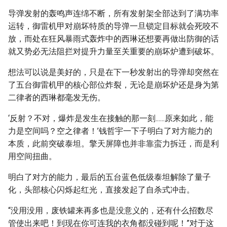
导弹发射的轰鸣声连绵不断，所有发射架全部达到了满功率
运转，御雷机甲对崩坏特质的导弹一旦锁定目标就会死咬不
放，而处在狂风暴雨式轰炸中的西琳还想要再做出防御的话
就又势必无法阻拦对提升力量至关重要的崩坏炉遭到破坏。
想法可以说是美好的，只是在下一秒发射出的导弹却突然在
了五台御雷机甲的核心部位炸裂，无论是崩坏炉还是身为第
二律者的西琳都毫发无伤。
‘反射？不对，爆炸是发生在接触的那一刻......原来如此，能
力是空间吗？空之律者！’钱哲宇一下子明白了对方能力的
本质，此前突破泰坦。擎天屏障也并非靠蛮力拆迁，而是利
用空间扭曲。
明白了对方的能力，最后的五台蓝色低级泰坦解除了量子
化，头部核心闪烁起红光，直接发起了自杀式冲击。
“没用没用，废铁罐来再多也是没意义的，还有什么招数尽
管使出来吧！到现在你可连我的衣角都没碰到呢！”对于这