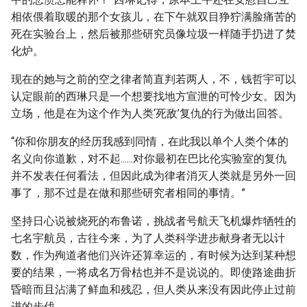
相依偎着取暖的那个女孩儿，在下午就双目狰狞满脸痛苦的
死在实验台上，然后被那些研究员像垃圾一样随手扔进了焚
化炉。
现在的她与之前的空之律者简直判若两人，不，钱哲宇可以
认定眼前的西琳只是一个想要找地方宣泄的可怜少女。因为
立场，他是在为这个作为人类‘死敌’复仇的行为做出回答。
“你和你朋友的经历我感到同情，在此我以单个人类个体的
名义向你道歉，对不起......对你最初在巴比伦实验室的复仇
并不发表任何看法，但因此成为律者消灭人类就是另外一回
事了，那不过是在做和那些研究者相同的事情。”
坚持日心说被烧死的布鲁诺，挑战者号航天飞机爆炸牺牲的
七名宇航员，古往今来，为了人类科学进步献身者无以计
数，作为殉道者他们兴许还算幸运的，有时候为达到某种想
要的结果，一将成名万骨枯也并不是说说的。即使路途曲折
昏暗而且沾满了鲜血和残忍，但人类从来没有因此停止过前
进的步伐。