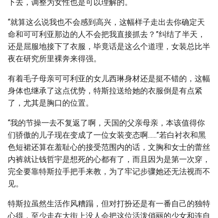
下去，调整为女性也是可以理解的。
“就算这么说我也不会感到高兴，这幅样子走出去你确定天
命和可可利亚那边的人不会把我直接抓去？”纠结了半天，
还是屈服地接下了衣服，毕竟话是这么个道理，女装总比半
夜在研究所里裸奔来得强。
有着毛子母亲可可利亚的女儿西琳身材还是挺不错的，这幅
身体也继承了这点优势，特斯拉送给她的衣服倒是有点紧
了，尤其是胸口的位置。
“我的节操一去不复返了啊，天国的父亲母亲，本该值得你
们骄傲的儿子现在变成了一位女装变态啊......”若白衬衣和黑
色短裙还算在羞耻心的接受范围内的话，文胸和女士的蕾丝
内裤就让钱哲宇是想死的心都有了，而且因为是第一次穿，
完全要靠特斯拉手把手来教，为了牢记步骤她还无法视而不
见。
特斯拉虽然生活作风糟蹋，但对打扮还是有一番自己的独特
心得，至少走在大街上没人会把这位活泼俏丽的少女和连自