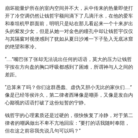
崩坏能量炉所在的室内空间并不大，从中传来的热量即使打
开了冷空调仍然让钱哲宇额间滴下了几滴汗水，在他的爱车
和泰坦机甲群面前，明明只是站在那儿看起来一个十来岁出
头的紫发少女，但是从她一对金色的瞳孔中却让钱哲宇仅仅
与其隔窗对视便感到了犹如从夏日沙滩一下子坠入无底冰窟
的绝望和寒冷。
“......”嘴巴张了张却无法说出任何的话语，莫大的压力让钱哲
宇按在方向盘的胸口呼吸都感到了困难，所谓神与人之间的
差距。
“总算来了吗？你们这群愚蠢、虚伪又胆小无比的家伙们......”
像是已经等侯许久，第二律者西琳像是嘲弄，又像是发自内
心鄙视的话语打破了这份短暂的宁静。
钱哲宇的心理素质还是过硬的，很快恢复了冷静，对于第二
律者的嘲讽做出不卑不亢地回应：“要打的话我随时奉陪，
但在这之前容我先说几句可以吗？”