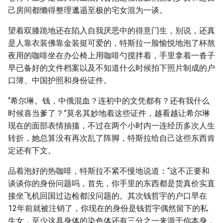
己房间都懒得整理邋遢至极的宅女混为一谈。
望着双膝跪地还在陷入自我厌恶中的得意门生，别说，还真
是人靠衣装佛靠金装挺可爱的，特斯拉一脸愉悦地泡了杯熬
夜用的咖啡坐在办公椅上用咖啡勺搅拌着，手里拿着一沓子
早已备好的文件档案以及不知道什么时候拍下照片制成的户
口簿、中国护照和身份证件。
“希尔琳。钱，中俄混血？连初中的文凭都有？还有我什么
时候喜当爹了？”莫名其妙地着这些证件，越看越让希尔琳
现在的面部表情抽搐，不过在两个小时内一连经历多次人生
转折，她总算没有再次乱了阵脚，特斯拉给自己这些东西肯
定还有下文。
品着泡好的热咖啡，特斯拉不紧不慢地说道：“这不正要和
谈谈你的身份问题吗，首先，你手里的东西都是货真价实直
接坐飞机回国过边检都没问题的。其次钱哲宇的户口早在
12年前就被注销了，你现在的身份是钱哲宇偶然留下的私
生女，至少这具身体的染色体还有三分之一来源于你本身，