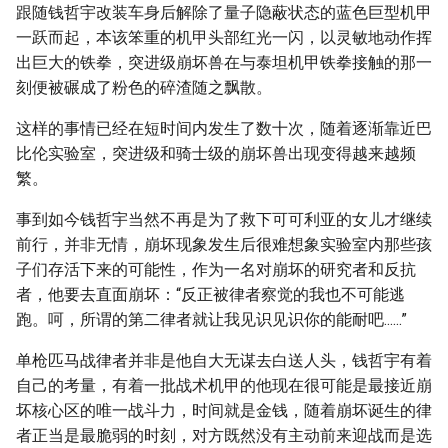
跟随钱哲宇改装车身后解除了量子隐蔽状态的蓝色巨型机甲
一跃而起，本该笨重的机甲头部红光一闪，以灵敏地动作挥
出巨大的铁拳，突进级崩坏兽在与泰坦机甲铁拳接触的那一
刻便被碾成了粉色的碎渣随之飘散。
这样的事情已经在短时间内发生了数十次，随着逐渐靠近巴
比伦实验室，突进级和骑士级的崩坏兽出现变得越来越频
繁。
事到如今钱哲宇当然不再是为了救下可可利亚的女儿才继续
前行，并非无情，崩坏现象发生后很难想象实验室内那些孩
子们存活下来的可能性，作为一名对崩坏的研究者和反抗
者，他要去直面崩坏：“反正被律者察觉的我也不可能逃
跑。呵，所谓的第二律者就让我见识见识你的能耐吧......”
单枪匹马战律者并非是他自大无谋去白送人头，钱哲宇有着
自己的考量，有着一批战术机甲的他现在很可能是最接近崩
坏核心区的唯一战斗力，时间就是金钱，随着崩坏诞生的律
者正当是最脆弱的时刻，对方既然没有主动前来迎战而是选