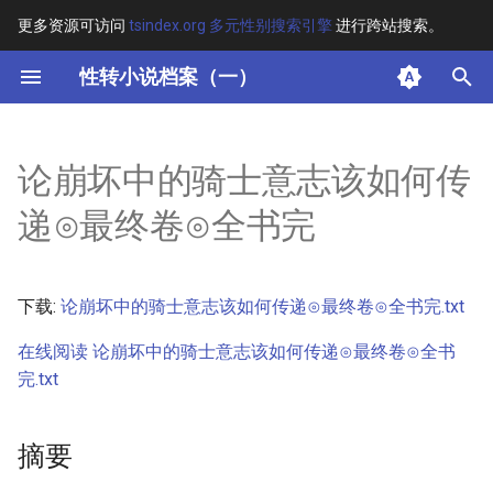
更多资源可访问
tsindex.org 多元性别搜索引擎
进行跨站搜索。
键
性转小说档案（一）
入
摘要
以
论崩坏中的骑士意志该如何传
开
其他信息 [Processed Page
递⊙最终卷⊙全书完
Metadata]
始
搜
正文
下载:
论崩坏中的骑士意志该如何传递⊙最终卷⊙全书完.txt
索
在线阅读 论崩坏中的骑士意志该如何传递⊙最终卷⊙全书
完.txt
摘要