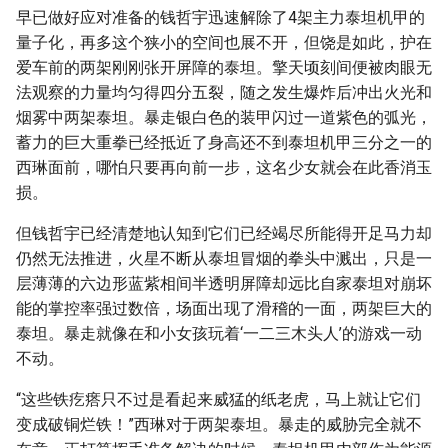
早已做好应对准备的钱哲宇迅速解除了4架主力泰坦机甲的
量子化，再多这个狭小的空间也展不开，但饶是如此，护在
爱车前的两架刚刚张开屏障的泰坦。擎天顷刻间便被肉眼无
法观察的力量均匀得四分五裂，随之发生爆炸后冲出火光和
烟雾中两架泰坦。暴走银白色的装甲闪过一道紫色的弧光，
蓄力的巨大重拳已经抵近了身高还不到泰坦机甲三分之一的
西琳面前，哪怕只要再向前一步，这名少女就会在此香消玉
损。
但钱哲宇已经清楚地认知到它们已经竭尽所能得开足马力却
仍然无法推进，火星不断从泰坦冒烟的拳头中溅出，只是一
层薄薄的六边形蓝紫相间半透明屏障却远比自家泰坦对崩坏
能的掌控率强过数倍，场面出现了滑稽的一面，两架巨大的
泰坦。暴走就像在和小女孩玩着‘一二三木头人’的游戏一动
不动。
“这些铁疙瘩只不过是看起来威猛的纸老虎，马上就让它们
变成破铜烂铁！”西琳对于两架泰坦。暴走的威胁完全就不