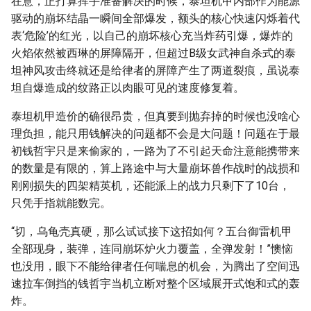
在意，正打算挥手准备解决的时候，泰坦机甲内部作为能源
驱动的崩坏结晶一瞬间全部爆发，额头的核心快速闪烁着代
表‘危险’的红光，以自己的崩坏核心充当炸药引爆，爆炸的
火焰依然被西琳的屏障隔开，但超过B级女武神自杀式的泰
坦神风攻击终就还是给律者的屏障产生了两道裂痕，虽说泰
坦自爆造成的纹路正以肉眼可见的速度修复着。
泰坦机甲造价的确很昂贵，但真要到抛弃掉的时候也没啥心
理负担，能只用钱解决的问题都不会是大问题！问题在于最
初钱哲宇只是来偷家的，一路为了不引起天命注意能携带来
的数量是有限的，算上路途中与大量崩坏兽作战时的战损和
刚刚损失的四架精英机，还能派上的战力只剩下了10台，
只凭手指就能数完。
“切，乌龟壳真硬，那么试试接下这招如何？五台御雷机甲
全部现身，装弹，连同崩坏炉火力覆盖，全弹发射！”懊恼
也没用，眼下不能给律者任何喘息的机会，为腾出了空间迅
速拉车倒挡的钱哲宇当机立断对整个区域展开式饱和式的轰
炸。