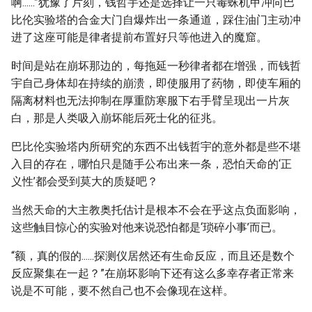
啊......”犹豫了片刻，钱哲宇还是选择让一只毒蛛机甲冲向巴
比伦实验塔的合金大门自爆炸出一条通道，踩住油门主动冲
进了这座可能是律者提前布置好只等他进入的魔窟。
时间是站在崩坏那边的，每拖延一秒律者都在增强，而钱哲
宇自己身体却在持续的崩溃，即使服用了药物，即使车厢的
隔离材料也无法抑制在厚重防寒服下右手臂呈现出一片灰
白，那是人类吸入崩坏能后死士化的征兆。
巴比伦实验塔内所研究的东西不出钱哲宇的意外都是些不堪
入目的存在，哪怕只是随手公布出来一条，恐怕天命的‘正
义性’都会受到莫大的质疑吧？
当然天命的大主教奥托估计是根本不会在乎这点负面影响，
这些触目惊心的实验对他来说恐怕都是‘琐碎小事’而已。
“额，真的假的......探测仪居然还有生命反应，而且还是数个
反应聚集在一起？”在崩坏影响下还有这么多幸存者正常来
说是不可能，要不然自己也不会像现在这样。