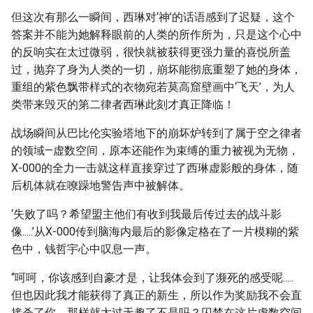
但这次有那么一瞬间，西琳对‘神’的话语感到了迟疑，这个
答案并不能为她解释眼前的人类的所作所为，只是这个心中
的反响实在太过微弱，很快就被获得更强力量的喜悦所盖
过，抛弃了身为人类的一切，崩坏能彻底重塑了她的身体，
重组的紫色飘带样式的衣物宛若莫高窟壁画中‘飞天’，为人
类带来毁灭的第二律者西琳此刻才真正降临！
战场瞬间从巴比伦实验塔地下的崩坏炉转到了属于空之律者
的领域—虚数空间，原本还能作为束缚的重力被视为无物，
X-000的全力一击就这样直接穿过了西琳虚影般的身体，随
后机体就在嘹躁地警告声中被解体。
‘失败了吗？希望盟主他们有收到我最后传过去的战斗影
像.....’从X-000传到脑海内最后的影像定格在了一片模糊的紫
色中，钱哲宇心中叹息一声。
“呵呵，你该感到自豪才是，让我体会到了濒死的感受呢.....
但也因此我才能获得了真正的新生，所以作为奖励我不会直
接杀了你，那样就太过无趣了不是吗？囚禁在这片虚数空间