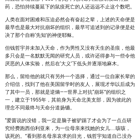
药，恐怕持续蔓延下的鼠疫死亡的人还远远不止这个数吧。
人类在面对困难和压迫必然会有奋起之辈，上述的天命便是
最早也是最大对抗崩坏的组织，最早可追述到的记录便是处
决了那个自称‘先知’的神使耶稣。
但钱哲宇并未加入天命，作为男性又没有天生的圣痕，他最
多只会是一名默默无闻的研究人员，或许还得参与一些令他
厌恶的人体实验，然后在‘大义’下低头并逐渐地麻木。
那么，留给他的就只有另外一个选择，通过一位自家长辈的
介绍信，找到了他在美国留学时的友人，展现才华以后成为
了其中一员，那就是逆熵——世界上对抗“崩坏”的组织之
一，建立于1955年，其前身为天命北美支部，因为彼此的
理念不同最终与天命分道扬镳。
“爱茵说的没错，我一定是脑子被驴踢了才会为了一点点研
究经费跑西伯利亚来，为一位母亲来找她的女儿......咳咳，
该死的。”看到那名母亲哀求的目光，钱哲宇知道自己没办