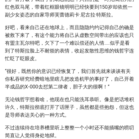
红色双马尾，带着红框眼镜明明已经快要到150岁却依然一
副少女姿态的自家导师芙蕾德莉卡·尼古拉·特斯拉。
好吧，看来自己还在地球上，而且隐隐约约记得自己的确是
被救下来了，有这个能力将自己从虚数空间带出的应该也只
有盟主瓦尔特吧，欠下了一个难以偿还的人情......似乎是看
到了特斯拉脸上不耐烦的表情，收起发散性思维的钱哲宇连
忙眨了眨眼皮。
“很好，既然你的意识已经恢复了，我们首先就来谈谈有关
你私吞研究经费暗地里瞎几把改造机甲的事好了，自己开着
半成品的X-000去怼第二律者，胆子大的很啊！”
无论钱哲宇想着啥，他现在也只能洗耳恭听。像是把话堆积
许久，特斯拉彻底打开了话匣子，虽然都是些抱怨，但这也
是导师表达关心的一种方式。
不过连续待在培养槽里听上整整一个小时还不能插嘴的唠叨
简直让人觉得身处地狱。