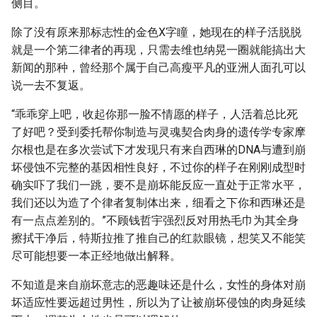
侧目。
除了没有原来那标志性的金色X字瞳，她现在的样子活脱脱
就是一个第二律者的再现，只需去维也纳晃一圈就能搞出大
新闻的那种，曾经那个属于自己高瘦平凡的亚洲人面孔可以
说一去不复返。
“乖乖穿上吧，收起你那一脸不情愿的样子，人活着总比死
了好吧？受到委托帮你制造与灵魂契合肉身的遗传学专家摩
尔根也是在多次尝试下才发现只有来自西琳的DNA与遭到崩
坏侵蚀不完整的基因相性良好，不过你的样子在刚刚成型时
确实吓了我们一跳，要不是崩坏能反应一直处于正常水平，
我们还以为造了个律者复制体出来，细看之下你和西琳还是
有一点点差别的。”不顾钱哲宇强烈反对用热毛巾为其全身
擦拭干净后，特斯拉推了推自己的红款眼镜，想笑又不能笑
尽可能想要一本正经地做出解释。
不知道是来自崩坏意志的恶趣味还是什么，女性的身体对崩
坏适应性要远超过男性，所以为了让被崩坏侵蚀的肉身延续