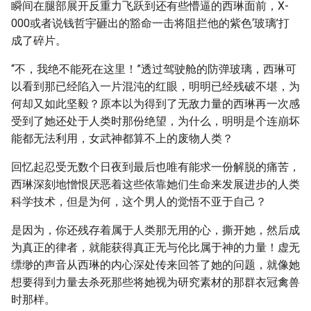
瞬间在腿部展开反重力飞跃到还有些懵逼的西琳面前，X-
000或者说钱哲宇砸出的豁命一击将阻拦他的紫色‘玻璃’打
成了碎片。
“不，我绝不能死在这里！”透过驾驶舱的防弹玻璃，西琳可
以看到那已经陷入一片混沌的红眼，明明已经残破不堪，为
何却又如此坚毅？原本以为得到了无敌力量的西琳再一次感
受到了她还处于人类时那份绝望，为什么，明明是个连崩坏
能都无法利用，女武神都算不上的废物人类？
回忆起忍受无数个日夜到最后也唯有能求一份解脱的痛苦，
西琳深刻地憎恨厌恶着这些依靠她们生命来发展进步的人类
科学技术，但是为何，这个男人的觉悟不亚于自己？
是因为，你还残存着属于人类那无用的心，撕开她，然后成
为真正的律者，就能获得真正无与伦比属于神的力量！虚无
缥缈的声音从西琳的内心深处传来回答了她的问题，就像她
想要得到力量去杀死那些将她视为研究素材的那群衣冠禽兽
时那样。