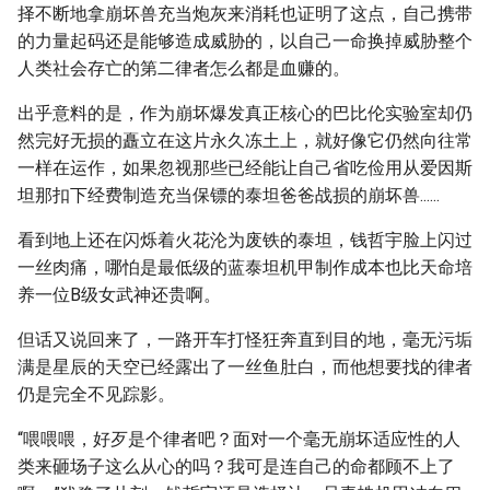
择不断地拿崩坏兽充当炮灰来消耗也证明了这点，自己携带
的力量起码还是能够造成威胁的，以自己一命换掉威胁整个
人类社会存亡的第二律者怎么都是血赚的。
出乎意料的是，作为崩坏爆发真正核心的巴比伦实验室却仍
然完好无损的矗立在这片永久冻土上，就好像它仍然向往常
一样在运作，如果忽视那些已经能让自己省吃俭用从爱因斯
坦那扣下经费制造充当保镖的泰坦爸爸战损的崩坏兽......
看到地上还在闪烁着火花沦为废铁的泰坦，钱哲宇脸上闪过
一丝肉痛，哪怕是最低级的蓝泰坦机甲制作成本也比天命培
养一位B级女武神还贵啊。
但话又说回来了，一路开车打怪狂奔直到目的地，毫无污垢
满是星辰的天空已经露出了一丝鱼肚白，而他想要找的律者
仍是完全不见踪影。
“喂喂喂，好歹是个律者吧？面对一个毫无崩坏适应性的人
类来砸场子这么从心的吗？我可是连自己的命都顾不上了