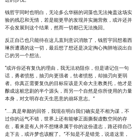
钱哲宇同时也明白，无论多么华丽的词藻也无法掩盖这场实
验的残忍和无情，若是能更早的发现并实施营救，或许还并
不会发展到这个结果，然而一切都已无法挽回。
反正自己也只能待在这儿直到意识消散了，钱哲宇回想着西
琳所遭遇的这一切，最后想了想还是决定掏心掏肺地说出自
己的另一个想法。
“或许你还有复仇的理由，我无法劝阻你，但是请记住一句
话，勇者愤怒，抽刃向更强者，怯者愤怒，却抽刃向更弱
者。你真正需要复仇的目标应该是天命大主教奥托，他才是
酿成这桩悲剧的半个源头，而另一个自然是你所使用的力量
本身，对文明存在天生恶意的崩坏意志。”
“......真是卑鄙的回答，我现在明白我们确实是不相为谋，不
过你的运气不错，世界上还有能够正面撕裂虚数空间的存
在，看来是有人并不想继承属于你的这份遗志，路还得自己
走下去，或许梦也该醒了。”不知是不是错觉，说道这里，