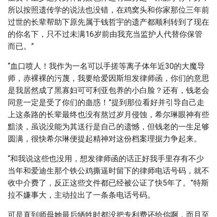
所以按照遗传学的说法也没错，在鸡窝头和你家那位三年前
过世的长辈帮助下原先属于钱哲宇的遗产都顺利转到了现在
的你名下，只不过未满16岁前由我充当监护人代替你保管
而已。”
“血口喷人！我作为一名可以手搓等离子体年近30的大魔导
师，赤裸裸的污蔑，我要给爱因斯坦发律师函，你们的意思
是我居然成了黑寡妇可可利亚包养的小白脸？还有，钱老会
同意一定是受了你们的蛊惑！”提到那位看好并引导自己走
上这条路的长辈最终也没有熬过岁月侵蚀，希尔琳眼神有些
黯淡，虽说没能为其送行是自己的遗憾，但钱老的一生足够
圆满，很快希尔琳便提起精神对这份档案理据力争起来。
“和我说这些也没用，想发律师函的话正好我手里存有不少
当年和爱迪生那个铁公鸡撕逼时留下的律师电话号码，就不
收中介费了，反正这些文件都已经被公证了快5年了。”特斯
拉不嫌事大，主动拉出了一条条电话号码。
可是直到师母她最后牺牲时都没把专利费还给你啊，而且至