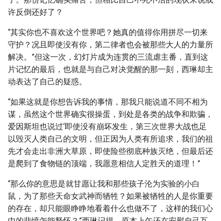
许反倒还好了？
“其实你也不喜欢这个世界吧？她真的值得你用拼尽一切来
守护？况且即使没有你，第二律者也会被那些大人的力量所
解决。”但这一次，幻灯片成为连贯的三流虐主番，直到这
片记忆的最后，也就是与自己对决觉醒的那一刻，西琳却主
动表达了自己的疑惑。
“如果这就是你想告诉我的事情，那我只能说道不同不相为
谋，虽然这个世界确实很操蛋，到处是各类的战争和欺骗，
爱因斯坦也说过‘即使没有崩坏发生，第三次世界大战也足
以毁灭人类自己的文明，但正因为人类有所追求，我们的祖
先才会走出非洲大草原，即使险些彻底种族灭绝，但最后还
是爬到了食物链的顶端，我愿意相信人定胜天的道理！”
“那么你的意思是就甘愿让我和那些孩子沦为实验的小白
鼠，为了那些天命女武神而牺牲？如果被牺牲的人是你重要
的存在，却只能眼睁睁地看着什么也做不了，这样的我们心
中的悲愤怎能释怀？”西琳记得，原本上午还在安慰自己互