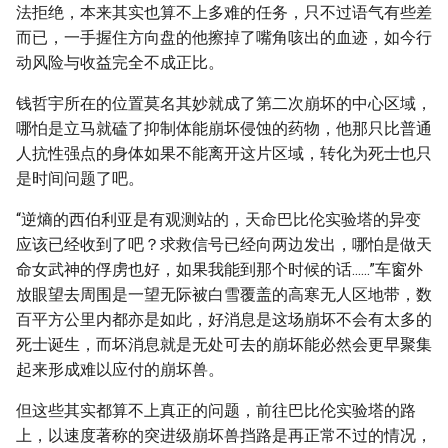
法拒绝，本来其实也算不上多难的任务，只不过语气有些差
而已，一手握住方向盘的他擦掉了嘴角咳出的血迹，如今行
动风险与收益完全不成正比。
钱哲宇所在的位置莫名其妙就成了第二次崩坏的中心区域，
哪怕是立马就磕了抑制体能崩坏侵蚀的药物，他那只比普通
人抗性强点的身体如果不能离开这片区域，转化为死士也只
是时间问题了吧。
“逆熵的西伯利亚是有观测站的，天命巴比伦实验塔的异变
应该已经收到了吧？求救信号已经向两边发出，哪怕是做天
命女武神的俘虏也好，如果我能到那个时候的话......”车窗外
放眼望去周围是一望无际被白雪覆盖的高寒无人区地带，数
百平方公里内都亦是如此，好消息是这场崩坏不会有太多的
死士诞生，而坏消息就是无处可去的崩坏能必然会更早聚集
起来形成难以应付的崩坏兽。
但这些其实都算不上真正的问题，前往巴比伦实验塔的路
上，以速度著称的突进级崩坏兽挡路是再正常不过的情况，