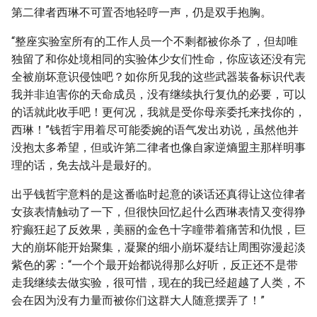
第二律者西琳不可置否地轻哼一声，仍是双手抱胸。
“整座实验室所有的工作人员一个不剩都被你杀了，但却唯
独留了和你处境相同的实验体少女们性命，你应该还没有完
全被崩坏意识侵蚀吧？如你所见我的这些武器装备标识代表
我并非迫害你的天命成员，没有继续执行复仇的必要，可以
的话就此收手吧！更何况，我就是受你母亲委托来找你的，
西琳！”钱哲宇用着尽可能委婉的语气发出劝说，虽然他并
没抱太多希望，但或许第二律者也像自家逆熵盟主那样明事
理的话，免去战斗是最好的。
出乎钱哲宇意料的是这番临时起意的谈话还真得让这位律者
女孩表情触动了一下，但很快回忆起什么西琳表情又变得狰
狞癫狂起了反效果，美丽的金色十字瞳带着痛苦和仇恨，巨
大的崩坏能开始聚集，凝聚的细小崩坏凝结让周围弥漫起淡
紫色的雾：“一个个最开始都说得那么好听，反正还不是带
走我继续去做实验，很可惜，现在的我已经超越了人类，不
会在因为没有力量而被你们这群大人随意摆弄了！”