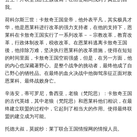
我。
荷科尔斯三世：卡敖奇王国皇帝，他外表平凡，其实极具才
华，他是恩莱科进行改革的强力支持者，在他的支持下，恩
莱科在卡敖奇王国实行了一系列改革－－宗教改革，教育改
革，行政体制改革，税收改革。在恩莱科逃离卡敖奇王国
後，他排除万难，坚决执行恩莱科的改革措施，使得在短短
的时间里面，卡敖奇王国空前强盛，但是，在另一方面，他
的内心也深藏著野心。是整个战争的挑动者，最终他成了自
己野心的牺牲品。在最终的血火决战中他御驾亲征正面对敌
恩莱科。最终战败身亡。
辛洛安，蒂可罗尼，鲁西亚，老狼（梵陀思）：卡敖奇王国
的古代英雄，其中老狼（梵陀思）和恩莱科他们相识，在最
终建立联盟的过程中，它起到了相当大的作用。使得最终联
盟的建立成为可能。
托德大叔，莫妮纱：莱丁联合王国情报网的情报人员。