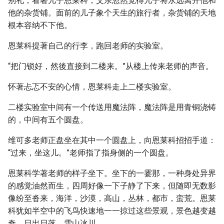
别礼，看著儿子恩莱科，父亲忽然觉得儿子将永远离开他和
他的杂货铺。面前的儿子象个天生的旅行者，杂货铺的天地
根本容纳不下他。
恩莱科提著自己的行李，跑回老师的实验室。
“把门锁好，然後直接到二楼来。”从楼上传来老师的声音。
怀著忐忑不安的心情，恩莱科走上二楼实验室。
二楼实验室中间有一个传送用魔法阵，魔法阵是用青铜浇铸
的，中间有五个圆盘。
维可多老师正盘坐在其中一个圆盘上，向恩莱科招招手道：
“过来，坐这儿。”老师指了指身侧的一个圆盘。
恩莱科学著老师的样子坐下。坐下的一霎那，一种身处异界
的感觉油然而生，四周好像一下子静了下来，但随即无数影
像纷至沓来，海洋，沙漠，高山，丛林，都市，蛮荒。恩莱
科犹如半空中的飞鸟快速地一一掠过这些景观，景色越变越
奇，日出日落，雪山冰川……