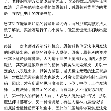
了。老师的教学方法是以自学为主，他没有教过恩莱科任何
魔法，只是将他的魔法书扔给恩莱科，叫恩莱科背里边的咒
语，并按照书上的方法冥想。
恩莱科在能滚瓜烂熟的背诵那些咒语，而对那些冥想方法大
致了解後。实验著运行了几个魔法，但怎麽也无法召唤出魔
法来。
终於，一次老师难得清醒的机会。恩莱科将他无法使用魔法
的问题提出来。得到的答案令人蹶倒。原来，恩莱科的资质
根本不适於修炼魔法。因为这个世界上魔法师运用的大多数
魔法，其实就是依靠自己的精神力将魔法元素聚拢，并以一
定的方式表现出来。精神力越强，聚拢魔法元素的速度就越
快，对魔法元素的束缚力也越大，对魔法元素的控制也越精
确，因此，才有所谓的见习魔法师，下位，中位，上位魔法
师，大魔法师，魔导师的区别。而有两种人不适於练习魔
法，第一种人的精神力太弱，大多数人属於这种情况，所以
魔法师才那麽少。另一种情况是，有些人精神力虽然较强，
但属於发散性质而不能集中。因此他们虽然能够聚集魔法元