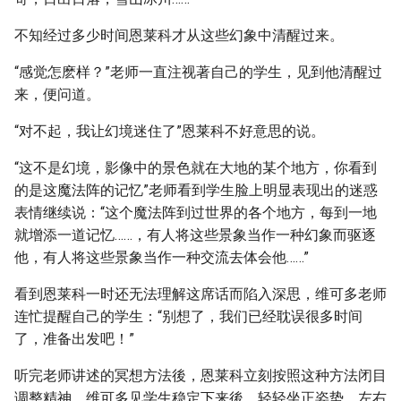
不知经过多少时间恩莱科才从这些幻象中清醒过来。
“感觉怎麽样？”老师一直注视著自己的学生，见到他清醒过
来，便问道。
“对不起，我让幻境迷住了”恩莱科不好意思的说。
“这不是幻境，影像中的景色就在大地的某个地方，你看到
的是这魔法阵的记忆”老师看到学生脸上明显表现出的迷惑
表情继续说：“这个魔法阵到过世界的各个地方，每到一地
就增添一道记忆……，有人将这些景象当作一种幻象而驱逐
他，有人将这些景象当作一种交流去体会他……”
看到恩莱科一时还无法理解这席话而陷入深思，维可多老师
连忙提醒自己的学生：“别想了，我们已经耽误很多时间
了，准备出发吧！”
听完老师讲述的冥想方法後，恩莱科立刻按照这种方法闭目
调整精神。维可多见学生稳定下来後，轻轻坐正姿势，左右