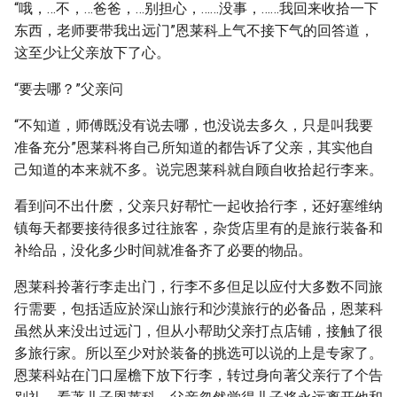
“哦，…不，…爸爸，…别担心，……没事，……我回来收拾一下
东西，老师要带我出远门”恩莱科上气不接下气的回答道，
这至少让父亲放下了心。
“要去哪？”父亲问
“不知道，师傅既没有说去哪，也没说去多久，只是叫我要
准备充分”恩莱科将自己所知道的都告诉了父亲，其实他自
己知道的本来就不多。说完恩莱科就自顾自收拾起行李来。
看到问不出什麽，父亲只好帮忙一起收拾行李，还好塞维纳
镇每天都要接待很多过往旅客，杂货店里有的是旅行装备和
补给品，没化多少时间就准备齐了必要的物品。
恩莱科拎著行李走出门，行李不多但足以应付大多数不同旅
行需要，包括适应於深山旅行和沙漠旅行的必备品，恩莱科
虽然从来没出过远门，但从小帮助父亲打点店铺，接触了很
多旅行家。所以至少对於装备的挑选可以说的上是专家了。
恩莱科站在门口屋檐下放下行李，转过身向著父亲行了个告