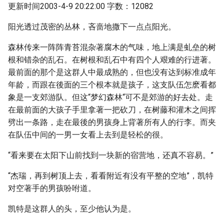
更新时间2003-4-9 20:22:00 字数：12082
阳光透过茂密的丛林，吝啬地撒下一点点阳光。
森林传来一阵阵青苔混杂著腐木的气味，地上满是虬垒的树
根和错杂的乱石。在树根和乱石中有四个人艰难的行进著。
最前面的那个是这群人中最成熟的，但也没有达到标准成年
年龄，而跟在後面的三个根本就是孩子，这支队伍怎麽看都
象是一支郊游队。但这“梦幻森林“可不是郊游的好去处。走
在最前面的大孩子手里拿著一把砍刀，在树藤和灌木之间挥
劈出一条路，走在最後的男孩身上背著所有人的行李。而夹
在队伍中间的一男一女看上去到是轻松的很。
“看来要在太阳下山前找到一块新的宿营地，还真不容易。”
“杰瑞，再到树顶上去，看看附近有没有平整的空地”，凯特
对空著手的男孩吩咐道。
凯特是这群人的头，至少他认为是。