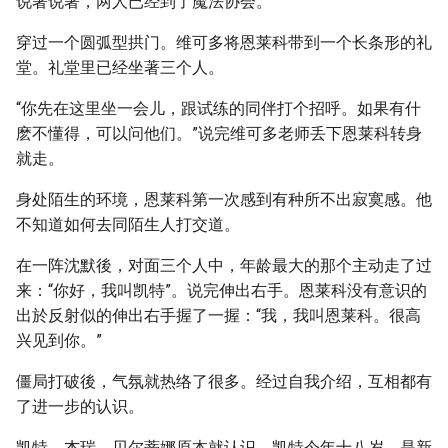
说著说著，两人已经到了魔法协会。
穿过一个圆弧型拱门。维可多将恩莱科带到一个长条形的礼
堂。礼堂里已经坐著三个人。
“你先在这里坐一会儿，跟试练的同伴打个招呼。如果有什
麽不懂得，可以问他们。”说完维可多老师丢下恩莱科转身
就走。
身处陌生的环境，恩莱科第一次感到有种所不出寂寞感。他
不知道如何去同陌生人打交道。
在一阵沈默後，对面三个人中，年龄最大的那个主动走了过
来：“你好，我叫凯特”。说完伸出右手。恩莱科没有意识的
出於反射似的伸出右手握了一握：“我，我叫恩莱科。很高
兴见到你。”
僵局打破後，气氛就热络了很多。经过自我介绍，互相都有
了进一步的认识。
凯特，杰瑞，贝尔蒂娜原本就认识。凯特今年十八岁，是新