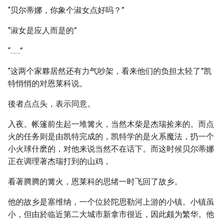
“贝尔蒂娜，你象个淑女点好吗？”
“淑女是应人而是的”
“……”
“这两个家夥居然还有力气吵架，看来他们的负担太轻了”凯
特悄悄的对恩莱科说。
後者点点头，表示同意。
入夜。帐篷前生起一堆篝火，当然木柴是杰瑞捡来的。而点
火的任务则是由凯特完成的，凯特学的是火系魔法，扔一个
小火球什麽的，对他来说当然不在话下。而这时候贝尔蒂娜
正在调理著杰瑞打到的山鸡，
看著腾腾的篝火，恩莱科的思绪一时飞回了故乡。
他的故乡是塞维纳，一个位於陀思勒河上游的小镇。小镇虽
小，但由於临近第二大城市新拿市很近，因此颇为繁华。他