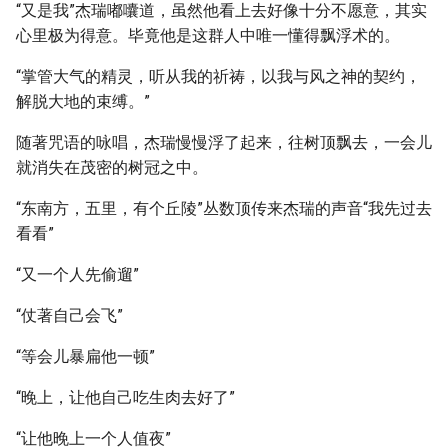
“又是我”杰瑞嘟囔道，虽然他看上去好像十分不愿意，其实
心里极为得意。毕竟他是这群人中唯一懂得飘浮术的。
“掌管大气的精灵，听从我的祈祷，以我与风之神的契约，
解脱大地的束缚。”
随著咒语的咏唱，杰瑞慢慢浮了起来，往树顶飘去，一会儿
就消失在茂密的树冠之中。
“东南方，五里，有个丘陵”丛数顶传来杰瑞的声音“我先过去
看看”
“又一个人先偷遛”
“仗著自己会飞”
“等会儿暴扁他一顿”
“晚上，让他自己吃生肉去好了”
“让他晚上一个人值夜”