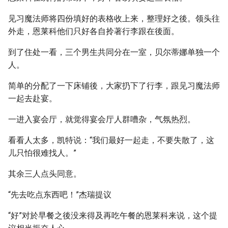
见习魔法师将四份填好的表格收上来，整理好之後。领头往
外走，恩莱科他们只好各自拎著行李跟在後面。
到了住处一看，三个男生共同分在一室，贝尔蒂娜单独一个
人。
简单的分配了一下床铺後，大家扔下了行李，跟见习魔法师
一起去赴宴。
一进入宴会厅，就觉得宴会厅人群嘈杂，气氛热烈。
看看人太多，凯特说：“我们最好一起走，不要失散了，这
儿只怕很难找人。”
其余三人点头同意。
“先去吃点东西吧！”杰瑞提议
“好”对於早餐之後没来得及再吃午餐的恩莱科来说，这个提