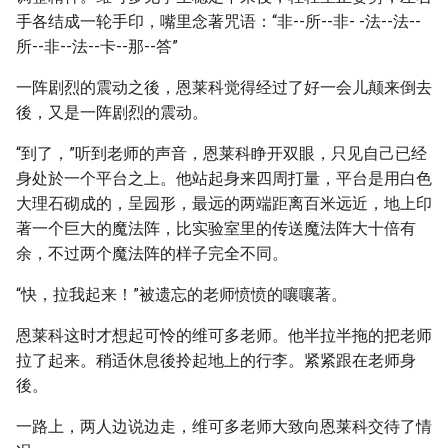
手各结成一轮手印，嘴里念著咒语：“非--所--非- -法--法--
所--非--法--卡--那--答”
一阵剧烈的震动之後，恩莱科觉得经过了好一会儿颠来倒去
後，又是一阵剧烈的震动。
“到了，”听到老师的声音，恩莱科睁开双眼，只见自己已经
身处於一个平台之上。他站起身来四周打量，平台是用白色
大理石砌成的，呈园形，最远的两端距离百米远近，地上印
著一个巨大的魔法阵，比实验室里的传送魔法阵大十倍有
余，不过两个魔法阵的样子完全不同。
“快，拉我起来！”被遗忘的老师愤愤的嚷嚷著。
恩莱科这时才想起可怜的维可多老师。他半拉半拖的把老师
拉了起来。稍适休息後拎起地上的行李。紧紧跟在老师身
後。
一路上，两人边说边走，维可多老师大致向恩莱科交待了情