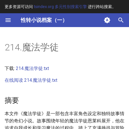
更多资源可访问
tsindex.org 多元性别搜索引擎
进行跨站搜索。
键
性转小说档案（一）
入
摘要
以
214.魔法学徒
开
其他信息 [Processed Page
Metadata]
始
下载:
214.魔法学徒.txt
搜
正文
在线阅读 214.魔法学徒.txt
索
摘要
本文件《魔法学徒》是一部包含丰富角色设定和独特故事情
节的奇幻小说。故事围绕年轻的魔法学徒恩莱科展开，他在
追求自我成长和学习魔法的过程中，踏上了充满挑战与冒险