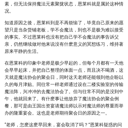
素，但无法保持魔法元素聚拢状态，恩莱科就是属於这种情
况。
知道原因之後，恩莱科到是不再烦恼了，毕竟自己原来的愿
望只是当杂货铺老板，学不会魔法，到也不是极为难以接受
的事实。不过恩莱科也没有把自己学不会魔法的事告诉父
亲，仍然继续做对他来说没有什麽意义的冥想练习，维持著
原来平静的生活。
在恩莱科的印象中老师是极少早起的，但每个月都有一天他
会早早起床，并把自己整理的体面一点，而且决不喝酒，这
天就是魔法协会的聚会日，同时这天老师还能领到他企盼以
久的每月津贴。同往常一样老师通过设在二楼实验室的传输
魔法阵，兴冲冲的去魔法协会了。但与往常不同的是没到中
午，他就回来了。有什麽事让他放弃了魔法协会的聚会例
餐，那可是由王国出资宴请魔法师以示对魔法师的尊重而举
办的隆重宴会。这也是老师期待聚会日的原因之一。
“老师，怎麽这麽早回来，宴会取消了吗？”恩莱科疑惑的问