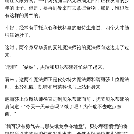
腿让大家分食。一个烤猪腿当然无法满足四个正在发育的少
年的肚子。但是，要再到餐桌前去拿些食物，那是，谁也没
有这样的勇气的。
幸好，经常有手托点心和饮料盘的服侍生走过。四个人才勉
强添饱肚子。
这时，两个身穿华贵的宴礼魔法师袍的魔法师向这边走了过
来。
“老师”，“姑姑”，杰瑞和贝尔蒂娜连忙站了起来。
看来，这两个魔法师正是皮尔特大魔法师和碧丽莎上位魔法
师。出於礼貌，凯特和恩莱科也马上站起身来。
疤丽莎上位魔法师径直走到贝尔蒂娜面前，抚著贝尔蒂娜的
肩问道：”今天一天辛苦吗？饿了吧！为什麽不去吃点东
西。“
“我可没有勇气去与那头饿龙争夺地盘”。贝尔蒂娜愤愤的将
饥饿所引来的满腔怨气发泄出来。全然不顾身边那头“饿龙”