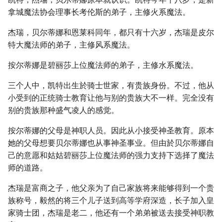
拿城魔法协会理事长考伦斯的弟子，主修火系魔法。
杰瑞，贝尔蒂娜和恩莱科同年，都只有十六岁，杰瑞是皮尔
特大魔法师的弟子，主修风系魔法。
按尔蒂娜是碧丽莎上位魔法师的弟子，主修水系魔法。
三个人中，凯特出生於骑士世家，有贵族身份。不过，他从
小受到的正统骑士教育让他与别的贵族大不一样。完全没有
别的贵族那种盛气凌人的感觉。
按尔蒂娜的父母是神职人员。因此从小接受神圣教育。原本
她的父母想要贝尔蒂娜也从事神圣事业。但由於贝尔蒂娜自
己的意愿和姑姑碧丽莎上位魔法师的强力支持下选择了魔法
师的道路。
杰瑞是富商之子，他父亲为了自己家族将来能够得到一个贵
族称号，毅然的将三个儿子送到高等学府深造，长子加入皇
家骑士团，杰瑞是老二，他还有一个弟弟被送去接受神职教