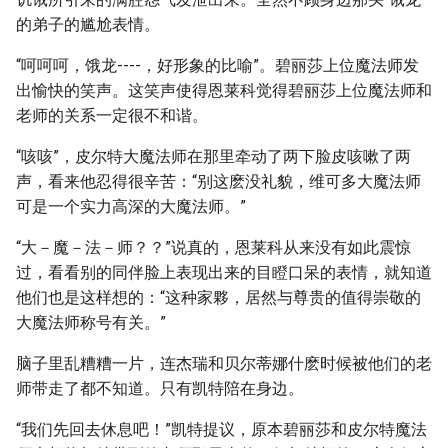
的弟子的尴尬表情。
“呵呵呵，饿龙----，好形象的比喻”。碧丽莎上位魔法师发
出愉快的笑声。这笑声使得恩莱科觉得碧丽莎上位魔法师和
老师的关系一定很不和谐。
“咳咳”，皮尔特大魔法师在那里牵动了两下脸皮咳嗽了两
声，看来他忍得很辛苦：“别这麽没礼貌，维可多大魔法师
可是一个实力高深的大魔法师。”
“大－魔－法－师？？”说真的，恩莱科从来没有如此震惊
过，看看别的同伴脸上表现出来的目瞪口呆的表情，就知道
他们也是这样想的：“这种家夥，居然与尊贵的值得崇敬的
大魔法师称号有关。”
脑子里乱糟糟一片，连杰瑞和贝尔蒂娜什麽时候被他们的老
师带走了都不知道。只有凯特陪在身边。
“我们先回去休息吧！”凯特提议，原本碧丽莎和皮尔特魔法