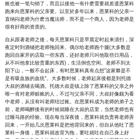
账也被一笔勾销了，而且以後他一有什麽需要就差遣恩莱科
跑来向恩莱科的父亲要。以至於多年以来，恩莱科的父亲一
直纳闷老师为什麽当魔法师，而不是一个商人，因为老师是
很有奸商的资质的。
自从跟著老师之後，每天恩莱科只是早晨定时起来清扫，深
夜定时到酒铺把老师拖回来。偶尔给老师跑个腿(大多数是
跑回自家开的店取一些东西，还好老师只叫他取些日用品，
从不叫他拿比较贵重的东西)，生活倒也空闲。老师不到太
阳下山，一般不会起床，有时恩莱科真有点想“这家夥是不
是有吸血族的血统”。大多数时候，老师起床後都是到托德
大叔的酒铺去喝酒。托德大叔是镇上除了恩莱科的父亲之外
唯一肯对老师赊账的人，不过与父亲不同，大叔好像颇为看
中老师，从没有叫老师结过账。在恩莱科成为老师的弟子之
前，老师喝醉後有的时候就睡在大叔的店里，当然老师也有
过睡马路的经验。现在每当深夜後，恩莱科就负责将老师弄
回来，一开始几次恩莱科是把他背回来的，但自从他吐了恩
莱科一身後，恩莱科就改背为拖，要吐就吐在自己身上好