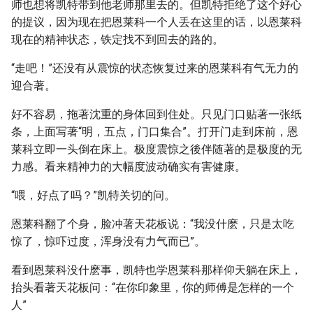
师也想将凯特带到他老师那里去的。但凯特拒绝了这个好心
的提议，因为现在把恩莱科一个人丢在这里的话，以恩莱科
现在的精神状态，铁定找不到回去的路的。
“走吧！”还没有从震惊的状态恢复过来的恩莱科有气无力的
迎合著。
好不容易，拖著沈重的身体回到住处。只见门口贴著一张纸
条，上面写著“明，五点，门口集合”。打开门走到床前，恩
莱科立即一头倒在床上。极度震惊之後伴随著的是极度的无
力感。看来精神力的大幅度波动确实有害健康。
“喂，好点了吗？”凯特关切的问。
恩莱科翻了个身，脸冲著天花板说：“我没什麽，只是太吃
惊了，惊吓过度，浑身没有力气而已”。
看到恩莱科没什麽事，凯特也学恩莱科那样仰天躺在床上，
抬头看著天花板问：“在你印象里，你的师傅是怎样的一个
人”