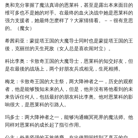
奥和充分掌握了魔法真谛的恩莱科，甚至是露出本来面目的
维可多也不是她的对手。在最终的血火决战中她是恩莱科的
强力支援者，她最终怎麽样了？大家猜猜看。－－很有意思
的。（魔女）
希茜莉亚：蒙提塔王国的大魔导士同时也是蒙提塔王国的王
後，克丽丝的天生死敌（女人总是喜欢闹对立）。
科比李奥：卡敖奇王国的大魔导士，恩莱科的知交好友，但
是在最後的战场上，两个好朋友兵戎相见，生死相搏。
梅龙：卡敖奇王国的大主祭，两大降神者之一，历史的观察
者，他是能够预知未来的人，但是，他并没有将他看到的未
来告诉任何人，包括最好的朋友科比李奥。他对恩莱科的影
响很大，是恩莱科的引路人。
玛多士：两大降神者之一，能够沟通幽冥死界的魔法师。他
同样对恩莱科的成长起了指引作用。
公主：外表坚强的王族後裔，在出使期间找到了真正的自