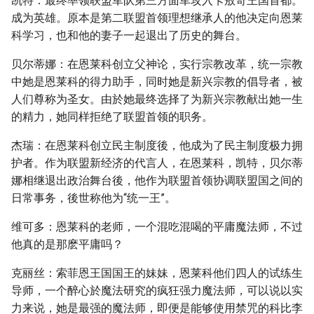
凯特：最终率领联盟军队第三方面军攻入卡敖奇王国首都。
成为英雄。原本是第二联盟首领理想继承人的他决定向恩莱
科学习，也和他的妻子一起退出了历史的舞台。
贝尔蒂娜：在恩莱科创立父神论，实行宗教改革，统一宗教
中她是恩莱科的得力助手，同时她是新兴宗教的倡导者，被
人们尊称为圣女。由於她最终选择了为新兴宗教献出她一生
的精力，她同样拒绝了联盟首领的职务。
杰瑞：在恩莱科创立民主制度後，他成为了民主制度极力拥
护者。作为联盟新经济的代言人，在恩莱科，凯特，贝尔蒂
娜相继退出政治舞台後，他作为联盟首领协调联盟国之间的
日常事务，後世称他为“统一王”。
维可多：恩莱科的老师，一个混吃混喝的平庸魔法师，不过
他真的是那麽平庸吗？
克丽丝：索菲恩王国国王的妹妹，恩莱科他们四人的试练生
导师，一个醉心於魔法研究的疯狂强力魔法师，可以说以实
力来说，她是最强的魔法师，即便是能够使用禁咒的科比李