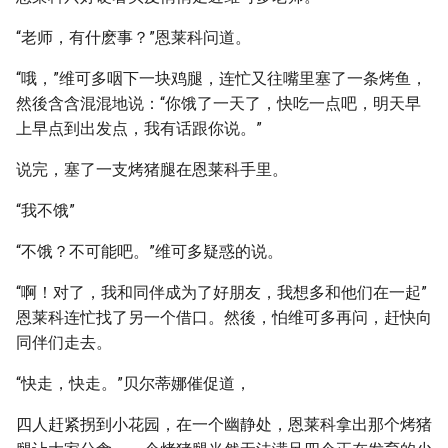
“老师，有什麽事？”恩莱科问道。
“哦，”维可多咽下一块鸡腿，连忙又往嘴里塞了一条烤鱼，
然後含含混混地说：“你饿了一天了，快吃一点吧，明天早
上早点到出发点，我有话跟你说。”
说完，塞了一支烤猪腿在恩莱科手里。
“我不饿”
“不饿？不可能吧。”维可多疑惑的说。
“啊！对了，我和同伴成为了好朋友，我想多和他们在一起”
恩莱科连忙找了另一个借口。然後，怕维可多再问，赶快向
同伴们走去。
“快走，快走。”贝尔蒂娜催促道，
四人赶紧拐到小花园，在一个幽静处，恩莱科拿出那个烤猪