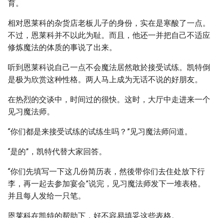
育。
相对恩莱科的杂货店老板儿子的身份，实在是寒酸了一点。
不过，恩莱科并不以此为耻。而且，他还一并把自己不适应
修炼魔法的体质的事说了出来。
听到恩莱科说自己一点不会魔法居然敢於接受试练。凯特倒
是极为欣赏这种性格。两人马上成为无话不说的好朋友。
在热烈的交谈中，时间过的很快。这时，大厅中走进来一个
见习魔法师。
“你们都是来接受试练的试练生吗？”见习魔法师问道。
“是的”，凯特代替大家回答。
“你们先填写一下这几份简历表，然後带你们去住处放下行
李，再一起去参加宴会”说完，见习魔法师发下一堆表格。
并且每人发给一只笔。
恩莱科在凯特的帮助下，好不容易填妥这些表格。