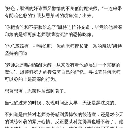
“好色，酗酒的奸诈而又懒惰的不良低能魔法师。”一连串带
有阴暗色彩的字眼从恩莱科的嘴角溜了出来。
“你把贪吃和不要脸给忘了”凯特连忙补充道，毕竟给他最深
印象的是维可多老师那满嘴流油的恐怖吃像。
“他总应该有一些特长吧，你的老师擅长哪一系的魔法”凯特
坚持的问道
“老师总是喝得酩酊大醉，从来没有看他施展过一个完整的
魔法”。恩莱科努力的搜索著自己的记忆。寻找著任何老师
可以称的上是高深的行为。
想著想著，恩莱科居然睡著了。
当他醒过来的时候，发现时间还太早，天还是黑沈沈的。
不知道是由於对老师身份感到震惊後的後遗症，还是对今天
的试练怀著的紧张心情。反正恩莱科觉得再也睡不著了。他