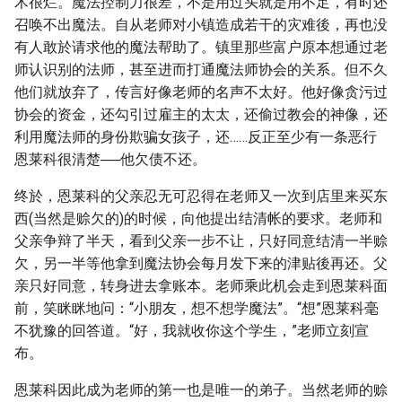
术很烂。魔法控制力很差，不是用过头就是用不足，有时还
召唤不出魔法。自从老师对小镇造成若干的灾难後，再也没
有人敢於请求他的魔法帮助了。镇里那些富户原本想通过老
师认识别的法师，甚至进而打通魔法师协会的关系。但不久
他们就放弃了，传言好像老师的名声不太好。他好像贪污过
协会的资金，还勾引过雇主的太太，还偷过教会的神像，还
利用魔法师的身份欺骗女孩子，还……反正至少有一条恶行
恩莱科很清楚──他欠债不还。
终於，恩莱科的父亲忍无可忍得在老师又一次到店里来买东
西(当然是赊欠的)的时候，向他提出结清帐的要求。老师和
父亲争辩了半天，看到父亲一步不让，只好同意结清一半赊
欠，另一半等他拿到魔法协会每月发下来的津贴後再还。父
亲只好同意，转身进去拿账本。老师乘此机会走到恩莱科面
前，笑眯眯地问：“小朋友，想不想学魔法”。“想”恩莱科毫
不犹豫的回答道。“好，我就收你这个学生，”老师立刻宣
布。
恩莱科因此成为老师的第一也是唯一的弟子。当然老师的赊