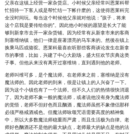
父亲在这镇上经营一家杂货店。小时候父亲经常叫恩莱科帮
忙招待一下客人或是帮忙结一下帐什麽的，这使得恩莱科完
全没时间玩。每当这个时候他父亲就对他说：“孩子，将来
这个店我是要传给你的”。因此他小时候的愿望是长大了能
够到新拿市去开一家杂货铺。因为经常有从新拿市来的客商
到塞维纳镇，他们一律是座著漂亮的马车来的。然後在镇上
换乘马匹或骆驼。恩莱科最喜欢听那些客商谈论发生在新拿
市的事情，比如，兴建了中心大剧场，盛大狂欢节庆典这类
子事。但他从来没有离开过塞维纳，直到遇到他的老师。
老师叫维可多，是个魔法师。在老师来之前，塞维纳是没有
魔法师的。因此老师的到来，很是让镇上的人兴奋了一下。
因为这个小镇也有了一个法师。但不久人们的热情很快消退
了。因为老师不象一般的魔法师，或者说他没有身为魔法师
的觉悟，老师不但好色而且酗酒，魔法师虽然不象僧侣那样
必须严格戒酒戒色。但魔法师咏颂咒语需要高度的精神集
中，所以大多数魔法师稳重而严肃，而且生活极为自律。老
师好色酗酒还不是他的最大缺点，老师最大的缺点是他的法