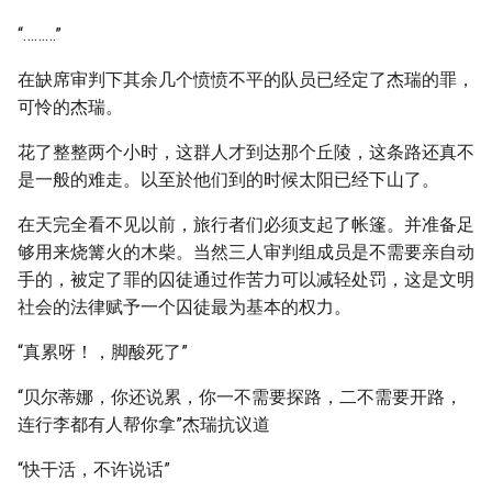
“………”
在缺席审判下其余几个愤愤不平的队员已经定了杰瑞的罪，
可怜的杰瑞。
花了整整两个小时，这群人才到达那个丘陵，这条路还真不
是一般的难走。以至於他们到的时候太阳已经下山了。
在天完全看不见以前，旅行者们必须支起了帐篷。并准备足
够用来烧篝火的木柴。当然三人审判组成员是不需要亲自动
手的，被定了罪的囚徒通过作苦力可以减轻处罚，这是文明
社会的法律赋予一个囚徒最为基本的权力。
“真累呀！，脚酸死了”
“贝尔蒂娜，你还说累，你一不需要探路，二不需要开路，
连行李都有人帮你拿”杰瑞抗议道
“快干活，不许说话”