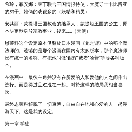
希玲，菲安娜：莱丁联合王国情报特使，大魔导士卡比留亚
的弟子。她俩的戏很多的（妖精和精灵）
安其丽：蒙提塔王国教会的继承人，蒙提塔王国的公主，原
本决定献身於宗教事业，後来……（天使）
恩莱科这个设定原本借鉴於日本漫画《龙之谜》中的那个魔
法师的。遗憾的是那个漫画在国内有太多版本，那个魔法师
没有统一的名称。有把他叫做“银辉”或者“哈普”等等各种版
本。
在漫画中，最後主角并没有在所爱的人和爱他的人之间作出
选择。而是得过且过混在一起。对於这样的结局我相当喜
欢。
最终恩莱科解脱了一切束缚，自由自在地和心爱的人一起漫
游天下。这是我的设定。
第一章 学徒