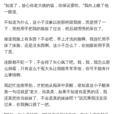
“知道了，放心你老大烧的饭，你保证爱吃。”我向上瞅了他
一眼道。
不知道为什么，这小子没象以前那样跟我闹，而是愣了一
下，突然用手把我的脸扳了过去，然后就愣愣的呆住了。
难道我脸上有东西？不会吧，早上才洗的脸啊。我连忙用手
抹了抹脸。还是没东西啊。这小子怎么了，在他眼前用手晃
了晃。
连眼都不眨一下，不会得了矢心疯了吧。我，我，我怎么那
么倒霉，只有这么个冤大头让我能常常宰他，你可不能有什
么事情啊。
我赶忙连推带掐，才把他从痴呆中弄醒，谁知道这小子醒来
第一句话就是“老大，你真美，如果不知道你是男的话，我
还真把你当妹妹了。不会是真的妹妹吧？”说完乘我没反应
过来，在我胸口摸了一把。