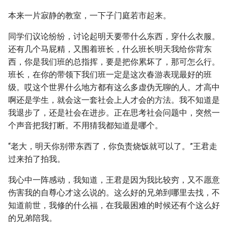
本来一片寂静的教室，一下子门庭若市起来。
同学们议论纷纷，讨论起明天要带什么东西，穿什么衣服。
还有几个马屁精，又围着班长，什么班长明天我给你背东
西，你是我们班的总指挥，要是把你累坏了，那可怎么行。
班长，在你的带领下我们班一定是这次春游表现最好的班
级。哎这个世界什么地方都有这么多虚伪无聊的人。才高中
啊还是学生，就会这一套社会上人才会的方法。我不知道是
我退步了，还是社会在进步。正在思考社会问题中，突然一
个声音把我打断。不用猜我都知道是哪个。
“老大，明天你别带东西了，你负责烧饭就可以了。”王君走
过来拍了拍我。
我心中一阵感动，我知道，王君是因为我比较穷，又不愿意
伤害我的自尊心才这么说的。这么好的兄弟到哪里去找，不
知道前世，我修的什么福，在我最困难的时候还有个这么好
的兄弟陪我。