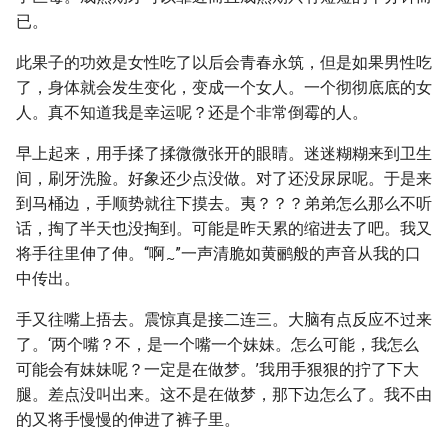
已。
此果子的功效是女性吃了以后会青春永筑，但是如果男性吃
了，身体就会发生变化，变成一个女人。一个彻彻底底的女
人。真不知道我是幸运呢？还是个非常倒霉的人。
早上起来，用手揉了揉微微张开的眼睛。迷迷糊糊来到卫生
间，刷牙洗脸。好象还少点没做。对了还没尿尿呢。于是来
到马桶边，手顺势就往下摸去。夷？？？弟弟怎么那么不听
话，掏了半天也没掏到。可能是昨天累的缩进去了吧。我又
将手往里伸了伸。“啊
”一声清脆如黄鹂般的声音从我的口
~
中传出。
手又往嘴上捂去。震惊真是接二连三。大脑有点反应不过来
了。‘两个嘴？不，是一个嘴一个妹妹。怎么可能，我怎么
可能会有妹妹呢？一定是在做梦。’我用手狠狠的拧了下大
腿。差点没叫出来。这不是在做梦，那下边怎么了。我不由
的又将手慢慢的伸进了裤子里。