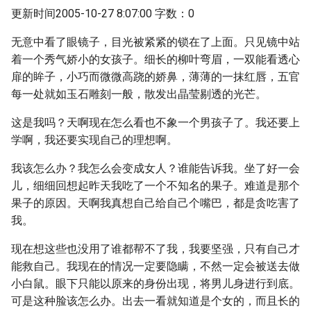
更新时间2005-10-27 8:07:00 字数：0
无意中看了眼镜子，目光被紧紧的锁在了上面。只见镜中站
着一个秀气娇小的女孩子。细长的柳叶弯眉，一双能看透心
扉的眸子，小巧而微微高跷的娇鼻，薄薄的一抹红唇，五官
每一处就如玉石雕刻一般，散发出晶莹剔透的光芒。
这是我吗？天啊现在怎么看也不象一个男孩子了。我还要上
学啊，我还要实现自己的理想啊。
我该怎么办？我怎么会变成女人？谁能告诉我。坐了好一会
儿，细细回想起昨天我吃了一个不知名的果子。难道是那个
果子的原因。天啊我真想自己给自己个嘴巴，都是贪吃害了
我。
现在想这些也没用了谁都帮不了我，我要坚强，只有自己才
能救自己。我现在的情况一定要隐瞒，不然一定会被送去做
小白鼠。眼下只能以原来的身份出现，将男儿身进行到底。
可是这种脸该怎么办。出去一看就知道是个女的，而且长的