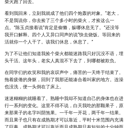
柴火跑了回去。
看到我回来，立刻我就成了他们四个炮轰的对象。“老大，
不是我说你，你去捡了三个多小时的柴火，才捡这么一
点。”陈玉贞接着说“肯定是偷懒，躲哪休息无了。”还没等
我开口解释。四个人又异口同声的说“快去烧饭。等回来的
活就你一个人干了。该我们休息，休息了。”
为了不让他们知道我捡个柴火都能迷路我只好沉没不语，埋
头干活。这年头，老实人真混不下去了，到哪都被欺负。
在同学们的欢笑和我的哀叹声中，痛苦的一天终于结束了。
拖着疲倦的身躯，回到了我那还能凑合着叫家的地方。连澡
也没洗，便一头倒在了床上。
迷迷糊糊的就睡着了。熟睡中我却不知道自己的身体也在进
行一系列的变化。这里不得不说，白天我吃的那颗果子，原
来那果子的名字叫阴煞果。一千年一开花，两千年一结果。
而且果子也只有在成熟期才可以靠近，平时十米范围内充满
了巨毒。成熟期才可以靠近而且成熟期只有短短的十分钟而