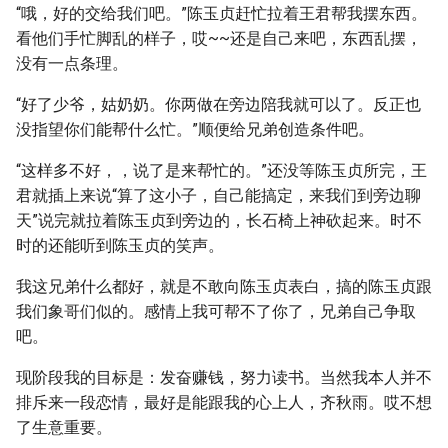
“哦，好的交给我们吧。”陈玉贞赶忙拉着王君帮我摆东西。
看他们手忙脚乱的样子，哎~~还是自己来吧，东西乱摆，
没有一点条理。
“好了少爷，姑奶奶。你两做在旁边陪我就可以了。反正也
没指望你们能帮什么忙。”顺便给兄弟创造条件吧。
“这样多不好，，说了是来帮忙的。”还没等陈玉贞所完，王
君就插上来说“算了这小子，自己能搞定，来我们到旁边聊
天”说完就拉着陈玉贞到旁边的，长石椅上神砍起来。时不
时的还能听到陈玉贞的笑声。
我这兄弟什么都好，就是不敢向陈玉贞表白，搞的陈玉贞跟
我们象哥们似的。感情上我可帮不了你了，兄弟自己争取
吧。
现阶段我的目标是：发奋赚钱，努力读书。当然我本人并不
排斥来一段恋情，最好是能跟我的心上人，齐秋雨。哎不想
了生意重要。