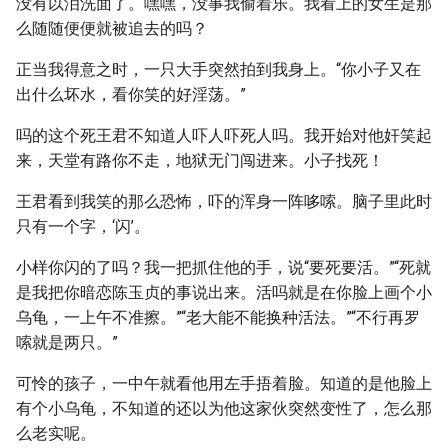
没有以泪洗面了。嘿嘿，没事我偷着乐。我看上的女生是那
么随随便便就被追去的吗？
正当我得意之时，一只大手突然拍到我身上。“你小子又在
出什么坏水，看你笑的好淫荡。”
吗的这个死王君不知道人吓人吓死人吗。我开始对他奸笑起
来，天堂有路你不走，地狱无门闯进来。小子找死！
王君看到我笑的那么恐怖，吓的浑身一阵哆嗦。脑子里此时
只有一个字，‘闪’。
小样你闪的了吗？我一把抓住他的手，说“要死要活。”“死就
是我把你暗恋陈玉贞的事说出来。活吗就是在你脸上画个小
乌龟，一上午不准擦。”“老大能不能换种活法。”“不行再罗
嗦就是两只。”
可怜的孩子，一中午就看他用左手捂着脸。知道的是他脸上
有个小乌龟，不知道的还以为他这家伙突然变性了，怎么那
么老实呢。