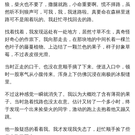
狼，柴火也不要了，撒腿就跑，小命重要啊。慌不择路，虽
然听不到狼声可，可我，我，我迷路啦。真要命在森林里迷
路可不是闹着玩的。我赶忙寻找回去的路。
找着找着，我发现远处有一处地方，居然寸草不生，真奇怪
好奇心的作祟下。我向那走去，在那块地的中间长着一棵兰
色叶子的藤蔓植物。上边结了一颗兰色的果子，样子好象草
莓，不过表皮很光滑。
当时正走的口干。也没在意顺手摘了下来。便送入口中，顿
时一股寒气从小腹传来。浑身上下仿佛沉浸在南极的冰裂缝
里。
不过这种感觉一瞬就消失了。我以为大概吃了含有薄荷的果
子。当时急着找路也没太在意。估计又转了一个多小时，终
于发现一个出来捡柴火的同学，激动的跑上去抱着他又蹦又
跳。
他一脸疑惑的看着我。我才发现我失态了，赶忙顺手捡了些