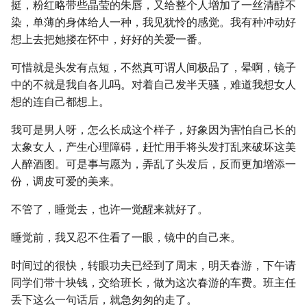
挺，粉红略带些晶莹的朱唇，又给整个人增加了一丝清醇不
染，单薄的身体给人一种，我见犹怜的感觉。我有种冲动好
想上去把她搂在怀中，好好的关爱一番。
可惜就是头发有点短，不然真可谓人间极品了，晕啊，镜子
中的不就是我自各儿吗。对着自己发半天骚，难道我想女人
想的连自己都想上。
我可是男人呀，怎么长成这个样子，好象因为害怕自己长的
太象女人，产生心理障碍，赶忙用手将头发打乱来破坏这美
人醉酒图。可是事与愿为，弄乱了头发后，反而更加增添一
份，调皮可爱的美来。
不管了，睡觉去，也许一觉醒来就好了。
睡觉前，我又忍不住看了一眼，镜中的自己来。
时间过的很快，转眼功夫已经到了周末，明天春游，下午请
同学们带十块钱，交给班长，做为这次春游的车费。班主任
丢下这么一句话后，就急匆匆的走了。