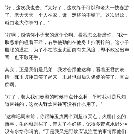
“好，这次我也去。”“太好了，这次终于可以和老大一快春游
了。老大天天一个人在家，饭一定烧的不错吧。这次野炊，
就由老大你掌勺了。”
“好啊，感情你小子安的这个心啊。看我怎么折磨你。”我一
脸恶象的瞪着王君，右手使劲的在他身上拧啊拧的。这小子
脸涨的通红，为了不在陈玉贞面前有失风度，即不敢发出声
音，也不敢还手。
其实，正是我们是兄弟，我才会跟他这样，看着王君的表
情，陈玉贞掩口笑了起来。王君也跟后边傻傻的笑了。真白
痴啊。
“对了，老大我们春游的时候带点什么啊，平时我可是只知
道带钱的，这次去野炊带钱可没有什么用了。”
“这样吧周末前，你跟陈玉贞两个到超市买点，火腿什么的
熟事，生的就别买了，带去了不好烧，记得多带点水野外可
没有水给你喝的。”于是我又把野炊应该注意的事情跟他们