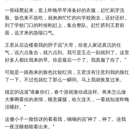
一骨碌爬起来，套上昨晚早早准备好的衣服，赶忙刷牙洗
脸。饭也来不急吃，就匆匆忙忙的向学校跑去，还好还好。
到了学校门口的时候刚赶上，集合整队。赶忙挤到王君前
面，这才来的急喘口气。
王君从后边楼着我的脖子说“大哥，你老人家还真沉的住
气，说六点集合，就六点到。我可是五点一刻就到了。这里
好多人都比我来的早。你是最后一个了。我真服了你了。”
可能是一路跑来的脸色比较红润，王君没有注意到我的脸红
了一下。不过也就红了那么一瞬间。马上我就恢复过来。
镇定的说道“谁象你们，春个游就激动成这样。将来怎么做
大事啊看你的表情，睡意朦胧，哈欠连天，一看就知道昨晚
没睡好。”
这傻小子一脸惊讶的看着我，喃喃的说“神了，神了。连我
一夜没睡都能看出来。”