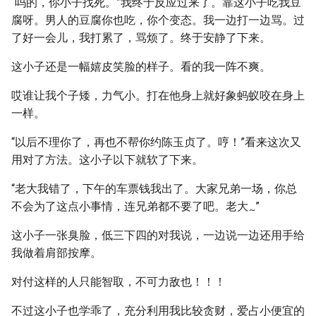
“吗的，你小子找死。”我终于反应过来了。靠这小子吃我豆
腐呀。男人的豆腐你也吃，你个变态。我一边打一边骂。过
了好一会儿，我打累了，骂烦了。终于安静了下来。
这小子还是一幅嬉皮笑脸的样子。看的我一阵不爽。
哎谁让我个子矮，力气小。打在他身上就好象蚂蚁咬在身上
一样。
“以后不理你了，再也不帮你约陈玉贞了。哼！”看来这次又
用对了方法。这小子以下就软了下来。
“老大我错了，下午的车票钱我出了。大家兄弟一场，你总
不会为了这点小事情，连兄弟都不要了吧。老大
”
~
这小子一张臭脸，低三下四的对我说，一边说一边还用手给
我做着肩部按摩。
对付这样的人只能智取，不可力敌也！！！
不过这小子也学乖了，充分利用我比较贪财，爱占小便宜的