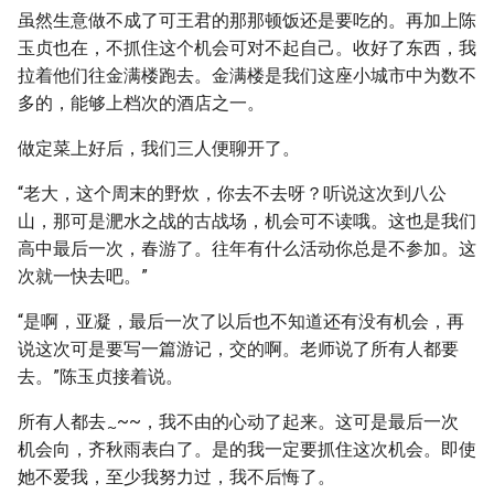
虽然生意做不成了可王君的那那顿饭还是要吃的。再加上陈
玉贞也在，不抓住这个机会可对不起自己。收好了东西，我
拉着他们往金满楼跑去。金满楼是我们这座小城市中为数不
多的，能够上档次的酒店之一。
做定菜上好后，我们三人便聊开了。
“老大，这个周末的野炊，你去不去呀？听说这次到八公
山，那可是淝水之战的古战场，机会可不读哦。这也是我们
高中最后一次，春游了。往年有什么活动你总是不参加。这
次就一快去吧。”
“是啊，亚凝，最后一次了以后也不知道还有没有机会，再
说这次可是要写一篇游记，交的啊。老师说了所有人都要
去。”陈玉贞接着说。
所有人都去
~~，我不由的心动了起来。这可是最后一次
~
机会向，齐秋雨表白了。是的我一定要抓住这次机会。即使
她不爱我，至少我努力过，我不后悔了。