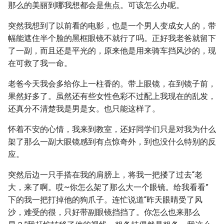
那么的美丽到哪我想都会是焦点。可该怎么办呢。
突然我想到了以前看的电影，也是一个男人变成女人的，带
幅能遮住半个脸的黑框眼镜不就行了吗。正好我老爸就留下
了一副，而且还是平光的，原来他是用来骑车挡风沙的，现
在可救了我一命。
老爸今天我会多给你上一柱香的。带上眼镜，在到镜子前，
果然好多了。虽然还有些女性色彩不过配上我现在的乱发，
还真分不清楚我是男是女。也只能这样了。
怀着不安的心情，我来到教室，还好同学们只是对我为什么
架了那么一副大眼镜感到有点惊奇外，到也没什么特别的反
应。
突然后边一只手搭在我的肩膀上，将我一把搂了过去“老
大，来了啊。哎~你怎么架了那么大一个眼镜。给我看看”
下的我一把打掉他的狗爪子。连忙说道“昨天眼睛受了风
沙，难受的很，只好带副眼镜挡挡了。你怎么也来那么