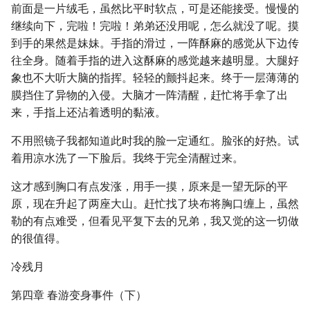
前面是一片绒毛，虽然比平时软点，可是还能接受。慢慢的
继续向下，完啦！完啦！弟弟还没用呢，怎么就没了呢。摸
到手的果然是妹妹。手指的滑过，一阵酥麻的感觉从下边传
往全身。随着手指的进入这酥麻的感觉越来越明显。大腿好
象也不大听大脑的指挥。轻轻的颤抖起来。终于一层薄薄的
膜挡住了异物的入侵。大脑才一阵清醒，赶忙将手拿了出
来，手指上还沾着透明的黏液。
不用照镜子我都知道此时我的脸一定通红。脸张的好热。试
着用凉水洗了一下脸后。我终于完全清醒过来。
这才感到胸口有点发涨，用手一摸，原来是一望无际的平
原，现在升起了两座大山。赶忙找了块布将胸口缠上，虽然
勒的有点难受，但看见平复下去的兄弟，我又觉的这一切做
的很值得。
冷残月
第四章 春游变身事件（下）