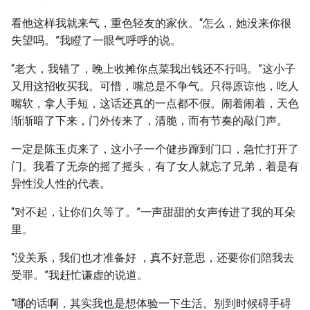
看他这样我就来气，重色轻友的家伙。“怎么，她没来你很
失望吗。”我瞪了一眼气呼呼的说。
“老大，我错了，晚上收摊你点菜我出钱还不行吗。”这小子
又用这招收买我。可惜，嘴总是不争气。只得原谅他，吃人
嘴软，拿人手短，这话还真的一点都不假。闹着闹着，天色
渐渐暗了下来，门外传来了，清脆，而有节奏的敲门声。
一定是陈玉贞来了，这小子一个健步蹿到门口，急忙打开了
门。我看了无奈的摇了摇头，有了女人就忘了兄弟，着是有
异性没人性的代表。
“对不起，让你们久等了。”一声甜甜的女声传进了我的耳朵
里。
“没关系，我们也才准备好 ，真不好意思，还要你们陪我去
受罪。”我赶忙谦虚的说道。
“哪的话啊，其实我也是想体验一下生活。别到时候碍手碍