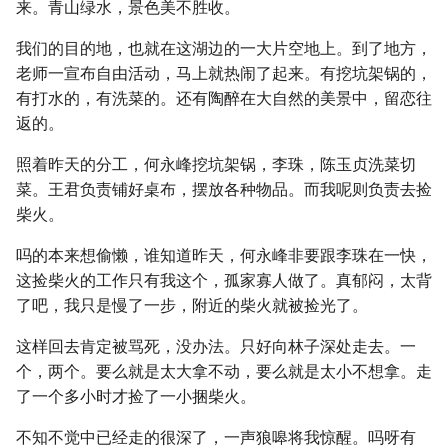
来。青山绿水，景色美不胜收。
我们的目的地，也就在这湖边的一大片空地上。到了地方，
老师一宣布自由活动，马上就热闹了起来。有挖坑架锅的，
有打水的，有洗菜的。还有陶醉在大自然的美景中，留恋往
返的。
照着昨天的分工，何永峰挖坑架锅，李珠，陈玉贞洗菜切
菜。王君负责铺好桌布，摆放各种物品。而我呢则负责去捡
柴火。
吗的本来想偷懒，谁知道昨天，何永峰非要跟李珠在一快，
这捡柴火的工作只有我这个，孤家寡人做了。真郁闷，太背
了吧，我只是慢了一步，附近的柴火就被捡光了。
这样回去肯定被骂死，没办法。只好向林子深处走去。一
个，两个。要么就是太大拿不动，要么就是太小不想拿。走
了一个多小时才捡了一小捆柴火。
不知不觉中已经走的很深了，一声狼嗥将我惊醒。吗呀有