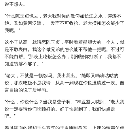
说不想去。
“什么陈玉贞也去，老大我对你的敬仰如长江之水，涛涛不
绝。又如黄河泛滥，一发而不可收拾。老大摆摊怎么能少了
我呢。”
这小子从高一就暗恋陈玉贞，平时看着挺胆大的一个人，就
是不敢表白。我这个做兄弟的怎么能不帮他一把呢。不过可
不能白帮。“那晚上吃饭怎么办，刚刚被你打断了，我都不
知道钱够不够了。”
“老大，不就是一顿饭吗。我出我出。”随即又嘀嘀咕咕的
说，哪次吃饭不是我请，从高一到现在你也没请过一次。自
言自语的说了后半句。
“什么，你说什么？当我是聋子啊。”林亚凝大喊到。“老大我
说一定要请你们吃顿好的。好了快迟到了，我们快点走
吧。”
春风满面的我和垂头丧气的王君刚到教室，上课的铃声仿佛