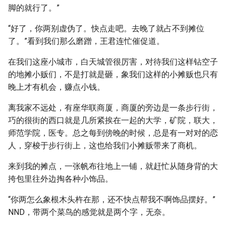
脚的就行了。”
“好了，你两别虚伪了。快点走吧。去晚了就占不到摊位
了。”看到我们那么磨蹭，王君连忙催促道。
在我们这座小城市，白天城管很厉害，对待我们这样钻空子
的地摊小贩们，不是打就是砸，象我们这样的小摊贩也只有
晚上才有机会，赚点小钱。
离我家不远处，有座华联商厦，商厦的旁边是一条步行街，
巧的很街的西口就是几所紧挨在一起的大学，矿院，联大，
师范学院，医专。总之每到傍晚的时候，总是有一对对的恋
人，穿梭于步行街上，这也给我们小摊贩带来了商机。
来到我的摊点，一张帆布往地上一铺，就赶忙从随身背的大
挎包里往外边掏各种小饰品。
“你两怎么象根木头杵在那，还不快点帮我不啊饰品摆好。”
NND，带两个菜鸟的感觉就是两个字，无奈。