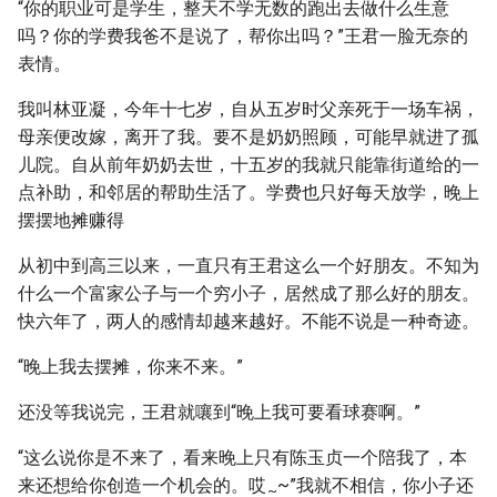
“你的职业可是学生，整天不学无数的跑出去做什么生意
吗？你的学费我爸不是说了，帮你出吗？”王君一脸无奈的
表情。
我叫林亚凝，今年十七岁，自从五岁时父亲死于一场车祸，
母亲便改嫁，离开了我。要不是奶奶照顾，可能早就进了孤
儿院。自从前年奶奶去世，十五岁的我就只能靠街道给的一
点补助，和邻居的帮助生活了。学费也只好每天放学，晚上
摆摆地摊赚得
从初中到高三以来，一直只有王君这么一个好朋友。不知为
什么一个富家公子与一个穷小子，居然成了那么好的朋友。
快六年了，两人的感情却越来越好。不能不说是一种奇迹。
“晚上我去摆摊，你来不来。”
还没等我说完，王君就嚷到“晚上我可要看球赛啊。”
“这么说你是不来了，看来晚上只有陈玉贞一个陪我了，本
来还想给你创造一个机会的。哎
~”我就不相信，你小子还
~