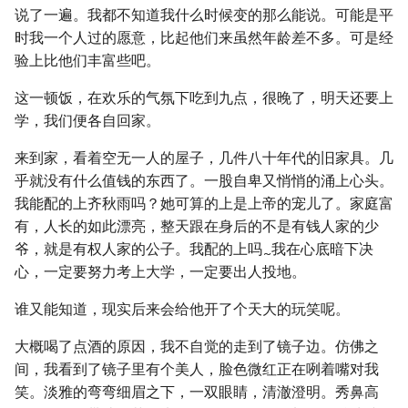
说了一遍。我都不知道我什么时候变的那么能说。可能是平
时我一个人过的愿意，比起他们来虽然年龄差不多。可是经
验上比他们丰富些吧。
这一顿饭，在欢乐的气氛下吃到九点，很晚了，明天还要上
学，我们便各自回家。
来到家，看着空无一人的屋子，几件八十年代的旧家具。几
乎就没有什么值钱的东西了。一股自卑又悄悄的涌上心头。
我能配的上齐秋雨吗？她可算的上是上帝的宠儿了。家庭富
有，人长的如此漂亮，整天跟在身后的不是有钱人家的少
爷，就是有权人家的公子。我配的上吗
我在心底暗下决
~
心，一定要努力考上大学，一定要出人投地。
谁又能知道，现实后来会给他开了个天大的玩笑呢。
大概喝了点酒的原因，我不自觉的走到了镜子边。仿佛之
间，我看到了镜子里有个美人，脸色微红正在咧着嘴对我
笑。淡雅的弯弯细眉之下，一双眼睛，清澈澄明。秀鼻高