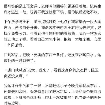
最可笑的是上语文课，老师叫他回答问题还捂着脸。慌称生
病才逃过一劫。哎得罪我这就是下场，看你以后还敢不敢。
下午放学与王君，陈玉贞说好晚上七点在我家集合一快去卖
东西，便各自分开来。我命苦本来想叫王君陪我去进货，好
找个免费劳力。可看到他可怜吧吧的看着我，我心一软怎么
就让他走了呢。看着自己大包小包，抱着一大堆东西。心里
一阵阵后悔。
回到家后，把晚上要卖的东西准备好，还没来及喝口水，这
该死的王君就来了。
一进门就喊道“老大，我来了，看我这身穿的怎么样，陈玉
贞还没来啊。”
我这才仔细的看了一眼，不是吧这小子今晚是帮我卖东西，
还是去相亲啊。头发特意用了哩水定型，上身穿黄色缀白点
线衣，下身黑色休闲裤，脚上一双被擦的可以当镜子的黑色
时装皮鞋。