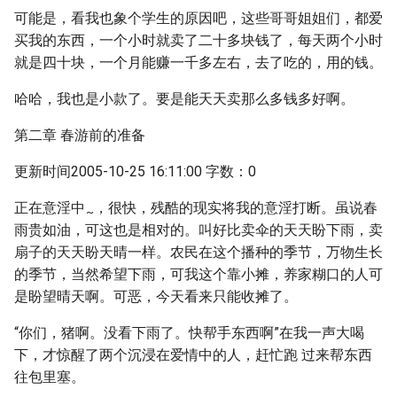
可能是，看我也象个学生的原因吧，这些哥哥姐姐们，都爱
买我的东西，一个小时就卖了二十多块钱了，每天两个小时
就是四十块，一个月能赚一千多左右，去了吃的，用的钱。
哈哈，我也是小款了。要是能天天卖那么多钱多好啊。
第二章 春游前的准备
更新时间2005-10-25 16:11:00 字数：0
正在意淫中
，很快，残酷的现实将我的意淫打断。虽说春
~
雨贵如油，可这也是相对的。叫好比卖伞的天天盼下雨，卖
扇子的天天盼天晴一样。农民在这个播种的季节，万物生长
的季节，当然希望下雨，可我这个靠小摊，养家糊口的人可
是盼望晴天啊。可恶，今天看来只能收摊了。
“你们，猪啊。没看下雨了。快帮手东西啊”在我一声大喝
下，才惊醒了两个沉浸在爱情中的人，赶忙跑 过来帮东西
往包里塞。