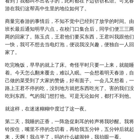
看到了我都叫不出名字的，此时都在下边窃窃私语。可见春
游在我们这帮高中生里的地位如何了。
商量完春游的事情后，不知不觉中已经到了放学的时间。由
班长最后通知明早六点，在校门口集合后，同学们便三三两
两的回家了。陈玉贞，王君他们要买东西，王君叫我跟他们
一快，我可不想去当电灯泡，便说我没兴趣，便独自一人回
家了。
吃完晚饭，早早的就上了床。奇怪平时只要一上来，就能睡
着。今天怎么翻来覆去，难以入眠。一会想着明天春游，自
己做的菜受到了大家的赞扬，好有面子。一会儿又想着，一
路上王君不停的吃，没到地方就把东西吃光了。害的我们没
吃到东西。气的我门想打他。可是无论如何，都打不到他。
就这样，在迷迷糊糊中度过了这一夜。
第二天，我睡的正香，一阵急促刺耳的铃声将我吵醒。我将
铃按住，嘴里不停的念叨着，再给我五分钟，五分钟后就起
来，天啊！我点半了，吗的什么破闹钟，我抬眼一看。