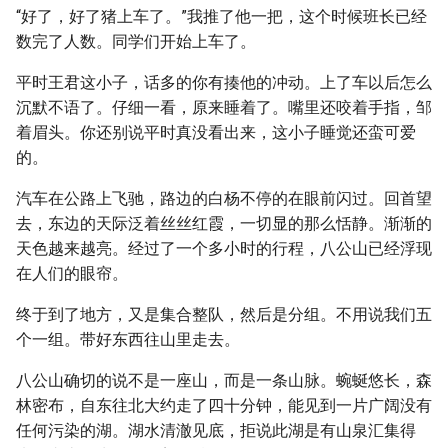
“好了，好了猪上车了。”我推了他一把，这个时候班长已经
数完了人数。同学们开始上车了。
平时王君这小子，话多的你有揍他的冲动。上了车以后怎么
沉默不语了。仔细一看，原来睡着了。嘴里还咬着手指，邹
着眉头。你还别说平时真没看出来，这小子睡觉还蛮可爱
的。
汽车在公路上飞驰，路边的白杨不停的在眼前闪过。回首望
去，东边的天际泛着丝丝红霞，一切显的那么恬静。渐渐的
天色越来越亮。经过了一个多小时的行程，八公山已经浮现
在人们的眼帘。
终于到了地方，又是集合整队，然后是分组。不用说我们五
个一组。带好东西往山里走去。
八公山确切的说不是一座山，而是一条山脉。蜿蜒悠长，森
林密布，自东往北大约走了四十分钟，能见到一片广阔没有
任何污染的湖。湖水清澈见底，拒说此湖是有山泉汇集得