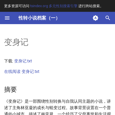
更多资源可访问
tsindex.org 多元性别搜索引擎
进行跨站搜索。
键
性转小说档案（一）
入
摘要
以
变身记
开
其他信息 [Processed Page
Metadata]
始
下载:
变身记.txt
搜
正文
在线阅读 变身记.txt
索
摘要
《变身记》是一部围绕性别转换与自我认同主题的小说，讲
述了主角林亚凝的成长与蜕变过程。故事背景设置在一个普
通的小城市，描述了林亚凝，一个经历了父母离世和生活艰