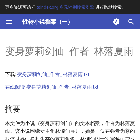
更多资源可访问
tsindex.org 多元性别搜索引擎
进行跨站搜索。
键
性转小说档案（一）
入
摘要
以
变身萝莉剑仙_作者_林落夏雨
开
其他信息 [Processed Page
Metadata]
始
下载:
变身萝莉剑仙_作者_林落夏雨.txt
搜
正文
在线阅读 变身萝莉剑仙_作者_林落夏雨.txt
索
摘要
本文件为小说《变身萝莉剑仙》的文本档案，作者为林落夏
雨。该小说围绕女主角林倾仙展开，她是一位在强者为尊的
武侠世界中挣扎生存的萝莉角色。林倾仙因一次穿越而变成