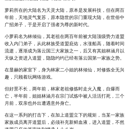
萝莉所在的大陆名为天灵大陆，原本是发展科技，但在两百
年前，天地灵气复苏，原本隐世的宗门重现大陆，在世俗中
广招弟子，于是开启了强者为尊的新时代。
小萝莉名为林倾仙，其老祖在两百年前被大陆顶级势力道盟
收入内门弟子，从此林族受道盟庇佑，水涨船高，随着时间
流逝，逐渐成为落云国三大家族之一，后又有其姐林涵月以
天纵之资进入道盟，隐隐约约已经有落云国第一家族之势。
在显赫的家室下，身为林家二小姐的林倾仙，对修炼全无兴
趣，只顾着玩网络游戏。
但好景不长，两年前，林家老祖修炼时走火入魔，自爆而
亡，半年前，姐姐林涵月在宗门试炼中被人活活打死，三个
月前，双亲也外出遭遇意外身亡。
在这一系列的打击下，在加上道盟立下的规矩，当某一家族
家族成员离开道盟后，必须补充新鲜血液，进入道盟，不然