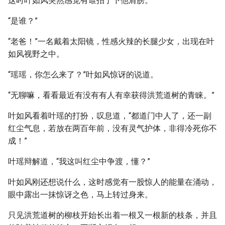
这时叶如风突然感觉有谁拍了下他肩膀。
“是谁？”
“老爸！”一名戴着太阳镜，性感火辣的长腿少女，出现在叶
如风视野之中。
“瑶瑶，你怎么来了？”叶如风惊讶的说道。
“无聊嘛，看看最近有没有有人有幸获得洪荒道树的青睐。”
叶如风看着叶瑶的打扮，叹息道，“都道门中人了，还一副
红尘气息，若放在两百年前，没有灵气护体，非得冷死你不
成！”
叶瑶辩解道，“我这叫红尘中争渡，懂？”
叶如风刚还想说什么，这时感觉有一股惊人的能量在涌动，
眼中露出一抹惊讶之色，马上转过身来。
只见洪荒道树的柳枝开始长出着一根又一根新的枝条，并且