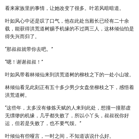
看来家族里的事情，让她改变了很多。叶若风暗暗道。
叶如风心中还是叹了口气，他在此处当殿长已经有二十余
载，能获得洪荒道树赐予机缘的不过两三人，这林倾仙怕是
得失兴而归了。
“那叔叔就带你去吧。”
“嗯！谢谢叔叔！”
叶如风带着林倾仙来到洪荒道树的柳枝之下的一处小山坡。
林倾仙看见此刻正有五十多少男少女盘坐柳枝之下，感悟着
洪荒道树。
“这些年，太多没有修炼天赋的人来到此处，想撞一撞那虚
无缥缈的机缘，几乎都失败了，所以小丫头，叔叔祝你好
运，但若是失败了，也不要气馁。”
叶倾仙有些哑言，一时之间，不知道该说什么好。