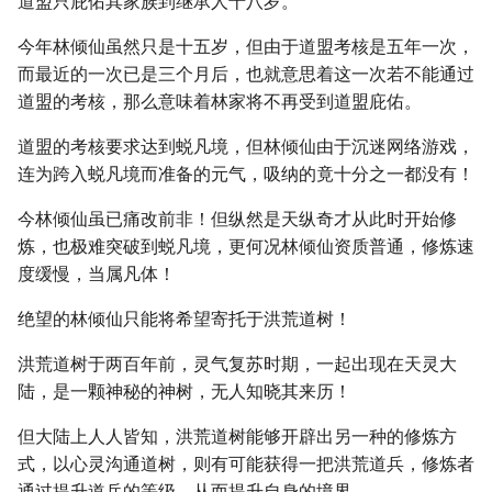
道盟只庇佑其家族到继承人十八岁。
今年林倾仙虽然只是十五岁，但由于道盟考核是五年一次，
而最近的一次已是三个月后，也就意思着这一次若不能通过
道盟的考核，那么意味着林家将不再受到道盟庇佑。
道盟的考核要求达到蜕凡境，但林倾仙由于沉迷网络游戏，
连为跨入蜕凡境而准备的元气，吸纳的竟十分之一都没有！
今林倾仙虽已痛改前非！但纵然是天纵奇才从此时开始修
炼，也极难突破到蜕凡境，更何况林倾仙资质普通，修炼速
度缓慢，当属凡体！
绝望的林倾仙只能将希望寄托于洪荒道树！
洪荒道树于两百年前，灵气复苏时期，一起出现在天灵大
陆，是一颗神秘的神树，无人知晓其来历！
但大陆上人人皆知，洪荒道树能够开辟出另一种的修炼方
式，以心灵沟通道树，则有可能获得一把洪荒道兵，修炼者
通过提升道兵的等级，从而提升自身的境界。