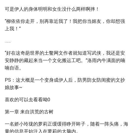
可是伊人的身体明明和女生没什么两样啊摔！
“柳依依你走开，别再靠近我了！我把你当姬友，你却想强
上我！”
……
“好在这奇葩世界的土鳖网文作者就知道写武侠，我还是安
安静静的藏起来当一个文化搬运工吧。”洛雨内牛满面的喃
喃自语。
PS：这大概是一个变身成伊人后，防男防女防闺蜜的文抄
娘故事~
喜欢的可以去看看呦0
第一章 来自洪荒的古树
一名娇小玲珑的萝莉正缓缓得睁开眸子，随着一阵头痛，海
量的信息开始注入在萝莉的大脑内。