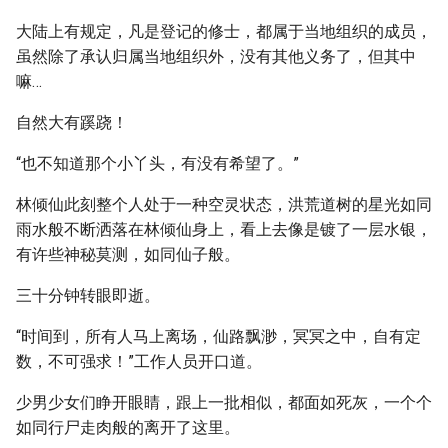
大陆上有规定，凡是登记的修士，都属于当地组织的成员，
虽然除了承认归属当地组织外，没有其他义务了，但其中
嘛…
自然大有蹊跷！
“也不知道那个小丫头，有没有希望了。”
林倾仙此刻整个人处于一种空灵状态，洪荒道树的星光如同
雨水般不断洒落在林倾仙身上，看上去像是镀了一层水银，
有许些神秘莫测，如同仙子般。
三十分钟转眼即逝。
“时间到，所有人马上离场，仙路飘渺，冥冥之中，自有定
数，不可强求！”工作人员开口道。
少男少女们睁开眼睛，跟上一批相似，都面如死灰，一个个
如同行尸走肉般的离开了这里。