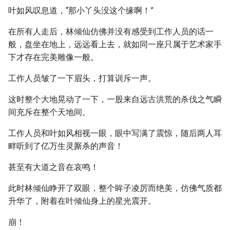
叶如风叹息道，“那小丫头没这个缘啊！”
在所有人走后，林倾仙仿佛并没有感受到工作人员的话一
般，盘坐在地上，远远看上去，就如同一座只属于艺术家手
下才存在完美雕像一般。
工作人员皱了一下眉头，打算训斥一声。
这时整个大地晃动了一下，一股来自远古洪荒的杀伐之气瞬
间充斥在整个天地间。
工作人员和叶如风相视一眼，眼中写满了震惊，随后两人耳
畔听到了亿万生灵厮杀的声音！
甚至有大道之音在哀鸣！
此时林倾仙睁开了双眼，整个眸子凌厉而绝美，仿佛气质都
升华了，附着在叶倾仙身上的星光震开。
崩！