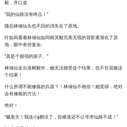
毅，开口道
“我的仙路没有终点！”
随后林倾仙头也不回的消失在了原地。
叶如风看着林倾仙如同精灵般完美无瑕的背影逐渐在了原
地，眼中有些复杂。
“真是个倔强的孩子。”
林倾仙走出道树殿外，她无法接受这个结果，也不甘屈服这
个结果！
什么所谓不能修炼的兵器？！林倾仙不相信！她觉得，绝对
会有修炼的方法！
绝对！
“贼老天！我连小jj都没了，你难道还不让寻求仙路不成！”