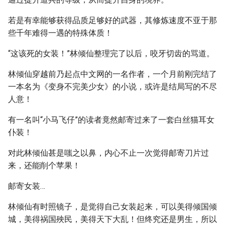
若是有幸能够获得品质足够好的武器，其修炼速度不亚于那
些千年难得一遇的特殊体质！
“这该死的女装！”林倾仙整理完了以后，咬牙切齿的骂道。
林倾仙穿越前乃起点中文网的一名作者，一个月前刚完结了
一本名为《变身不完美少女》的小说，或许是结局写的不尽
人意！
有一名叫“小马飞仔”的读者竟然邮寄过来了一套白丝猫耳女
仆装！
对此林倾仙甚是嗤之以鼻，内心不止一次觉得邮寄刀片过
来，还能削个苹果！
邮寄女装…
林倾仙有时照镜子，是觉得自己女装起来，可以美得倾国倾
城，美得祸国殃民，美得天下大乱！但终究还是男生，所以