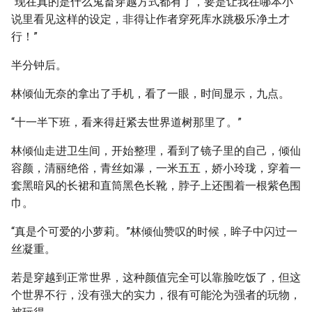
“现在真的是什么鬼畜穿越方式都有了，要是让我在哪本小
说里看见这样的设定，非得让作者穿死库水跳极乐净土才
行！”
半分钟后。
林倾仙无奈的拿出了手机，看了一眼，时间显示，九点。
“十一半下班，看来得赶紧去世界道树那里了。”
林倾仙走进卫生间，开始整理，看到了镜子里的自己，倾仙
容颜，清丽绝俗，青丝如瀑，一米五五，娇小玲珑，穿着一
套黑暗风的长裙和直筒黑色长靴，脖子上还围着一根紫色围
巾。
“真是个可爱的小萝莉。”林倾仙赞叹的时候，眸子中闪过一
丝凝重。
若是穿越到正常世界，这种颜值完全可以靠脸吃饭了，但这
个世界不行，没有强大的实力，很有可能沦为强者的玩物，