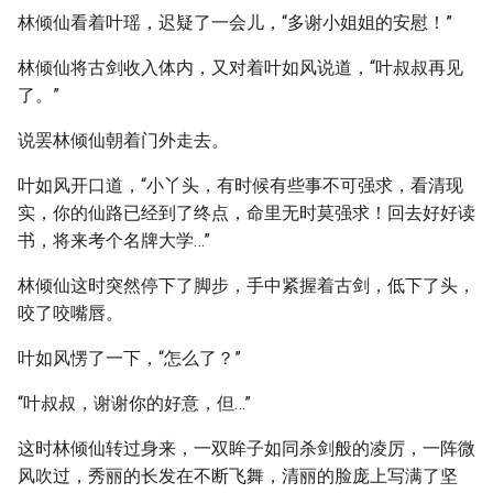
林倾仙看着叶瑶，迟疑了一会儿，“多谢小姐姐的安慰！”
林倾仙将古剑收入体内，又对着叶如风说道，“叶叔叔再见
了。”
说罢林倾仙朝着门外走去。
叶如风开口道，“小丫头，有时候有些事不可强求，看清现
实，你的仙路已经到了终点，命里无时莫强求！回去好好读
书，将来考个名牌大学…”
林倾仙这时突然停下了脚步，手中紧握着古剑，低下了头，
咬了咬嘴唇。
叶如风愣了一下，“怎么了？”
“叶叔叔，谢谢你的好意，但…”
这时林倾仙转过身来，一双眸子如同杀剑般的凌厉，一阵微
风吹过，秀丽的长发在不断飞舞，清丽的脸庞上写满了坚