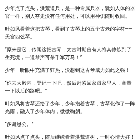
少年点了点头，洪荒道兵，是一种专属兵器，犹如人体的器
官一样，别人夺走没有任何用处，可以用神识随时收回。
叶如风看着这把古琴，看到了古琴上的五个古老的字符——
天宫四弦琴。
“原来是它，传闻这把古琴，太古时期曾有人将其修炼到了
生死境，一道琴声可杀千军万马！”
少年一听眼中充满了狂热，没想到这古琴威力如此之强！
“你去大殿内，登记一下吧，然后赶紧回家跟家里人，商量
一下以后的路吧。”
叶如风将古琴还给了少年，少年抱着古琴，古琴化作了一阵
光雨，融入了少年体内，微微鞠躬。
“多谢恩公。”
叶如风点了点头，随后继续看着洪荒道树，一时心情大好！