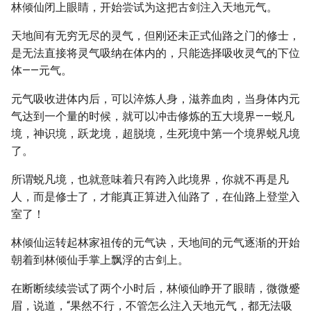
林倾仙闭上眼睛，开始尝试为这把古剑注入天地元气。
天地间有无穷无尽的灵气，但刚还未正式仙路之门的修士，
是无法直接将灵气吸纳在体内的，只能选择吸收灵气的下位
体——元气。
元气吸收进体内后，可以淬炼人身，滋养血肉，当身体内元
气达到一个量的时候，就可以冲击修炼的五大境界——蜕凡
境，神识境，跃龙境，超脱境，生死境中第一个境界蜕凡境
了。
所谓蜕凡境，也就意味着只有跨入此境界，你就不再是凡
人，而是修士了，才能真正算进入仙路了，在仙路上登堂入
室了！
林倾仙运转起林家祖传的元气诀，天地间的元气逐渐的开始
朝着到林倾仙手掌上飘浮的古剑上。
在断断续续尝试了两个小时后，林倾仙睁开了眼睛，微微蹙
眉，说道，“果然不行，不管怎么注入天地元气，都无法吸