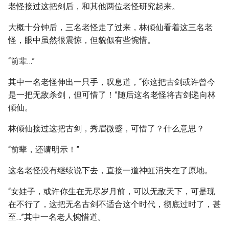
老怪接过这把剑后，和其他两位老怪研究起来。
大概十分钟后，三名老怪走了过来，林倾仙看着这三名老
怪，眼中虽然很震惊，但貌似有些惋惜。
“前辈…”
其中一名老怪伸出一只手，叹息道，“你这把古剑或许曾今
是一把无敌杀剑，但可惜了！”随后这名老怪将古剑递向林
倾仙。
林倾仙接过这把古剑，秀眉微蹙，可惜了？什么意思？
“前辈，还请明示！”
这名老怪没有继续说下去，直接一道神虹消失在了原地。
“女娃子，或许你生在无尽岁月前，可以无敌天下，可是现
在不行了，这把无名古剑不适合这个时代，彻底过时了，甚
至…”其中一名老人惋惜道。