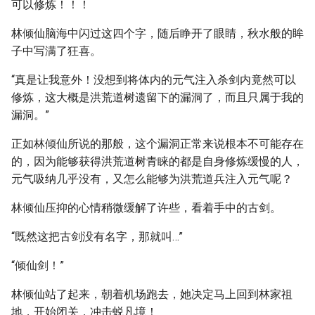
可以修炼！！！
林倾仙脑海中闪过这四个字，随后睁开了眼睛，秋水般的眸
子中写满了狂喜。
“真是让我意外！没想到将体内的元气注入杀剑内竟然可以
修炼，这大概是洪荒道树遗留下的漏洞了，而且只属于我的
漏洞。”
正如林倾仙所说的那般，这个漏洞正常来说根本不可能存在
的，因为能够获得洪荒道树青睐的都是自身修炼缓慢的人，
元气吸纳几乎没有，又怎么能够为洪荒道兵注入元气呢？
林倾仙压抑的心情稍微缓解了许些，看着手中的古剑。
“既然这把古剑没有名字，那就叫…”
“倾仙剑！”
林倾仙站了起来，朝着机场跑去，她决定马上回到林家祖
地，开始闭关，冲击蜕凡境！