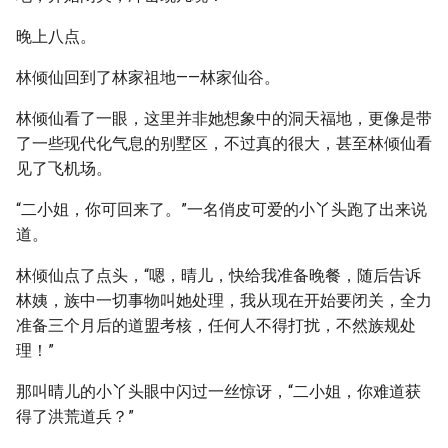
晚上八点。
林倾仙回到了林家祖地——林家仙谷。
林倾仙看了一眼，这里并非她想象中的洞天福地，更像是带
了一些现代化气息的别墅区，不过真的很大，甚至林倾仙看
见了飞机场。
“二小姐，你可回来了。”一名俏皮可爱的小丫头跑了出来说
道。
林倾仙点了点头，“嗯，晴儿，快给我准备晚餐，随后告诉
林姨，族中一切事物叫她处理，我从现在开始要闭关，全力
准备三个月后的道盟考核，任何人不得打扰，不然族规处
理！”
那叫晴儿的小丫头眼中闪过一丝惊讶，“二小姐，你难道获
得了洪荒道兵？”