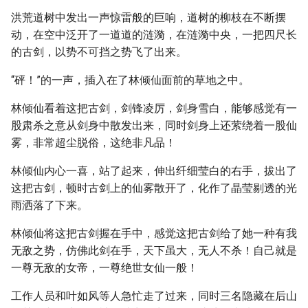
洪荒道树中发出一声惊雷般的巨响，道树的柳枝在不断摆
动，在空中泛开了一道道的涟漪，在涟漪中央，一把四尺长
的古剑，以势不可挡之势飞了出来。
“砰！”的一声，插入在了林倾仙面前的草地之中。
林倾仙看着这把古剑，剑锋凌厉，剑身雪白，能够感觉有一
股肃杀之意从剑身中散发出来，同时剑身上还萦绕着一股仙
雾，非常超尘脱俗，这绝非凡品！
林倾仙内心一喜，站了起来，伸出纤细莹白的右手，拔出了
这把古剑，顿时古剑上的仙雾散开了，化作了晶莹剔透的光
雨洒落了下来。
林倾仙将这把古剑握在手中，感觉这把古剑给了她一种有我
无敌之势，仿佛此剑在手，天下虽大，无人不杀！自己就是
一尊无敌的女帝，一尊绝世女仙一般！
工作人员和叶如风等人急忙走了过来，同时三名隐藏在后山