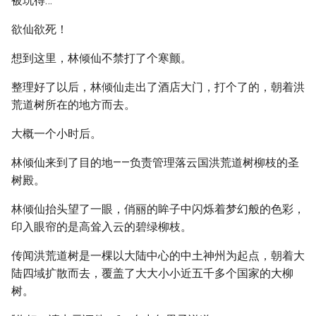
被玩得…
欲仙欲死！
想到这里，林倾仙不禁打了个寒颤。
整理好了以后，林倾仙走出了酒店大门，打个了的，朝着洪
荒道树所在的地方而去。
大概一个小时后。
林倾仙来到了目的地——负责管理落云国洪荒道树柳枝的圣
树殿。
林倾仙抬头望了一眼，俏丽的眸子中闪烁着梦幻般的色彩，
印入眼帘的是高耸入云的碧绿柳枝。
传闻洪荒道树是一棵以大陆中心的中土神州为起点，朝着大
陆四域扩散而去，覆盖了大大小小近五千多个国家的大柳
树。