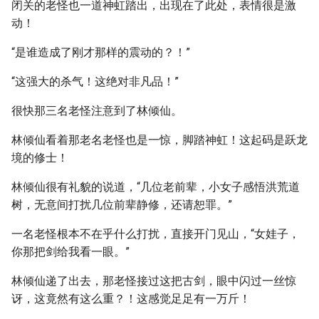
闭关的老怪也一道神虹踏出，出现在了此处，表情很是激
动！
“是谁造成了刚才那样的震动的？！”
“这强大的杀气！这绝对非凡品！”
很快那三名老怪注意到了林倾仙。
林倾仙看着那老名老怪也是一惊，脚踏神虹！这起码是跃龙
境的修士！
林倾仙很有礼貌的说道，“几位老前辈，小女子感悟洪荒道
树，无意间打扰几位前辈静修，还请恕罪。”
一名老怪根本不在乎什么打扰，直接开门见山，“女娃子，
你那把剑给我看一眼。”
林倾仙递了出去，那老怪接过这把古剑，眼中闪过一丝惊
讶，这竟然有这么重？！这感觉足足有一万斤！