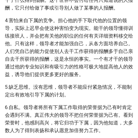
干了什么得到报酬。这个世界不会付给任何只知道说的人报
酬，它只付给做了事或引导别人做了某事的人报酬。
4.害怕来自下属的竞争。担心他的手下取代他的位置的领
导，实际上迟早会使这种害怕变为现实。能干的领导懂得训
练接班人，并会把有关他的职位的任何有关详细资料移交给
他。只有这样，领导者才能加强自己，从各方面培养自己。
人们凭自己的能力促使别人去干工作获得的报酬多于自己亲
自去干所获得的报酬，这是永恒的事实。一个有才干的领导
通过他的专业知识和有吸引力的性格可极大地提高他人的效
益，诱导他们提供更多更好的服务。
5.缺乏思维。没有思维，领导者不能应付紧急情况，不能制
定出有效地引导下属的计划。
6.自私。领导者将所有下属工作取得的荣誉据为己有时肯定
会遇到不满。真正伟大的领导不把任何荣誉据为己有。看到
荣誉时，他感到高兴，将它归功于下属，因为他知道，大多
数人为了得到表扬和承认愿意加倍努力工作。