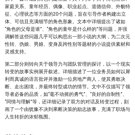
家庭关系、童年经历、偶像、职业起点、道德信仰、外貌特
征、心理状态等方面的20个问题，旨在引导作者构建出立
体、可信且充满细节的角色形象。文本中详细提出了诸如
“角色的父母是谁”、“角色的童年是什么样的”等问题，并强
调解答这些问题几乎可以构思出一部小说的大纲，为二次元
性转、伪娘、男娘、变身及跨性别等题材的小说提供素材和
灵感支持。
第二部分则转向关于领导力与团队管理的探讨，以一个现实
转变的故事实例展开叙述。详细描述了一位业务员如何以犀
利而真诚的语言批评并激励一位房地产商人，使其勇敢决
断、走出困境，并最终转型成功的情节。文中不仅描写了领
导者必备的品质，如“毫不动摇的勇气”、“良好的自制性”、
“同情与理解”等，还详细记录了双方的对话及转变过程，刻
画了一个由犹豫不决到果断决策的励志故事，充满了职场与
人生转折的浓郁氛围。