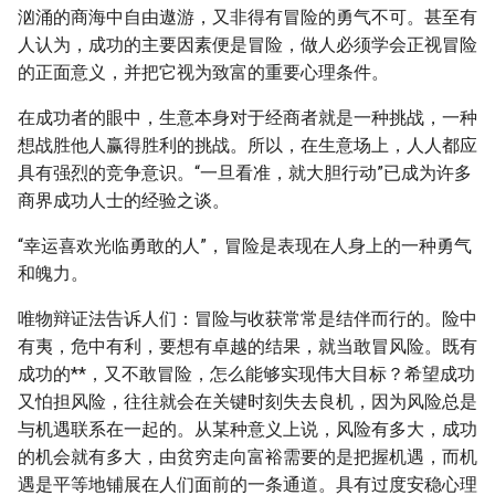
汹涌的商海中自由遨游，又非得有冒险的勇气不可。甚至有
人认为，成功的主要因素便是冒险，做人必须学会正视冒险
的正面意义，并把它视为致富的重要心理条件。
在成功者的眼中，生意本身对于经商者就是一种挑战，一种
想战胜他人赢得胜利的挑战。所以，在生意场上，人人都应
具有强烈的竞争意识。“一旦看准，就大胆行动”已成为许多
商界成功人士的经验之谈。
“幸运喜欢光临勇敢的人”，冒险是表现在人身上的一种勇气
和魄力。
唯物辩证法告诉人们：冒险与收获常常是结伴而行的。险中
有夷，危中有利，要想有卓越的结果，就当敢冒风险。既有
成功的**，又不敢冒险，怎么能够实现伟大目标？希望成功
又怕担风险，往往就会在关键时刻失去良机，因为风险总是
与机遇联系在一起的。从某种意义上说，风险有多大，成功
的机会就有多大，由贫穷走向富裕需要的是把握机遇，而机
遇是平等地铺展在人们面前的一条通道。具有过度安稳心理