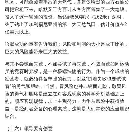
地区，可能蕴藏着丰富的天然气，并建议哈默的西方石油公
司把它租下来。哈默又千方百计从各方面筹集了一大笔钱，
投入了这一冒险的投资。当钻到860英尺（262米）深时，
终于钻出了加利福尼亚州的第二大天然气田，估计价值在2
亿美元以上。
哈默成功的事实告诉我们：风险和利润的大小是成正比的，
巨大的风险能带来巨大的效益。
与其不尝试而失败，不如尝试了再失败，不战而败如同运动
员的竞赛时弃权，是一种极端怯懦的行为。作为一个成功的
经营者，就必须具备坚强的毅力，以及“拼着失败也要试试
看”的勇气和胆略。当然，冒风险也并非铤而走险，敢冒风
险的勇气和胆略是建立在对客观现实的科学分析基础之上
的。顺应客观规律，加上主观努力，力争从风险中获得效
益，是经商者必备的心理素质，这就是人们常说的应当胆识
结合。
（十六）领导要有创意