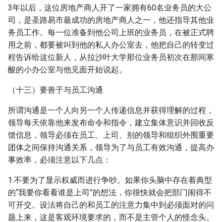
3年以后，这位房地产商人开了一家拥有60名业务员的大公
司，是圣路易市最成功的房地产商人之一，他还指导其他业
务员工作。每一位准备到他公司上班的业务员，在被正式聘
用之前，都要被叫到他的私人办公室去，他把自己的转变过
程告诉给这位新人，从拉沙叶大学那位业务员初次在那间寒
酸的小办公室与他见面开始说起。
（十三）要善于与员工沟通
所谓沟通是一个人向另一个人传递信息并获得理解的过程，
领导每天依靠他来发布命令和指令，建立集体意识并回收反
馈信息，领导必须在员工、上司、别的领导和组织外围重要
团体之间保持沟通关系，领导为了与员工有效沟通，提高办
事效率，必须注意以下几点：
1.不要为了显示权威而进行争吵。如果你头脑中存在着典型
的“我要你看看谁是上司”的想法，你很快就会把部门闹得不
可开交。设法将自己的和员工的注意力集中到必须面对的问
题上来，这是客观环境要求的，而不是主管个人的怪念头。