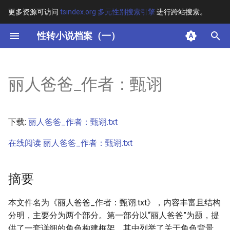
更多资源可访问
tsindex.org 多元性别搜索引擎
进行跨站搜索。
键
性转小说档案（一）
入
摘要
以
丽人爸爸_作者：甄诩
开
其他信息
始
正文
下载:
丽人爸爸_作者：甄诩.txt
搜
在线阅读 丽人爸爸_作者：甄诩.txt
索
摘要
本文件名为《丽人爸爸_作者：甄诩.txt》，内容丰富且结构
分明，主要分为两个部分。第一部分以“丽人爸爸”为题，提
供了一套详细的角色构建框架，其中列举了关于角色背景、