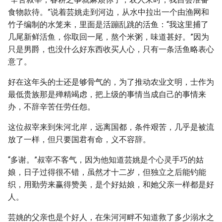
食物款待。”说着芸姚走到河边，从水中拉出一个由渔网和
竹子编制的水笼来，里面是活蹦乱跳的活鱼：“我这里捕了
几尾新鲜活鱼，你取回一尾，熬个米粥，味道甚好。”因为
只是男爵，也没什么好东西收买人心，只有一条活鱼略表心
意了。
好在这年头的士还是够骨气的，为了推动农业文明，士作为
最低贵族那是殚精竭虑，把上级的事情当成自己的事情来
办，不辞辛苦任劳任怨。
这位叔宰来到朱河北岸，远离国都，条件艰苦，几乎是被流
放了一样，但只要国君有命，义不容辞。
“多谢。”叔宰不客气，因为他知道芸姚是个心灵手巧的姑
娘，日子过得很不错，虽然才十二岁，但独立之后能钓能
织，用勤劳来赢得赞美，是个好姑娘，和她父亲一样都是好
人。
芸姚的父亲也是个好人，在朱河河畔不知道救了多少溺水之