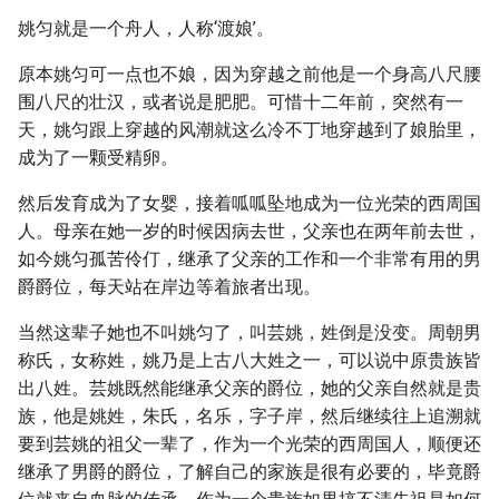
姚匀就是一个舟人，人称‘渡娘’。
原本姚匀可一点也不娘，因为穿越之前他是一个身高八尺腰
围八尺的壮汉，或者说是肥肥。可惜十二年前，突然有一
天，姚匀跟上穿越的风潮就这么冷不丁地穿越到了娘胎里，
成为了一颗受精卵。
然后发育成为了女婴，接着呱呱坠地成为一位光荣的西周国
人。母亲在她一岁的时候因病去世，父亲也在两年前去世，
如今姚匀孤苦伶仃，继承了父亲的工作和一个非常有用的男
爵爵位，每天站在岸边等着旅者出现。
当然这辈子她也不叫姚匀了，叫芸姚，姓倒是没变。周朝男
称氏，女称姓，姚乃是上古八大姓之一，可以说中原贵族皆
出八姓。芸姚既然能继承父亲的爵位，她的父亲自然就是贵
族，他是姚姓，朱氏，名乐，字子岸，然后继续往上追溯就
要到芸姚的祖父一辈了，作为一个光荣的西周国人，顺便还
继承了男爵的爵位，了解自己的家族是很有必要的，毕竟爵