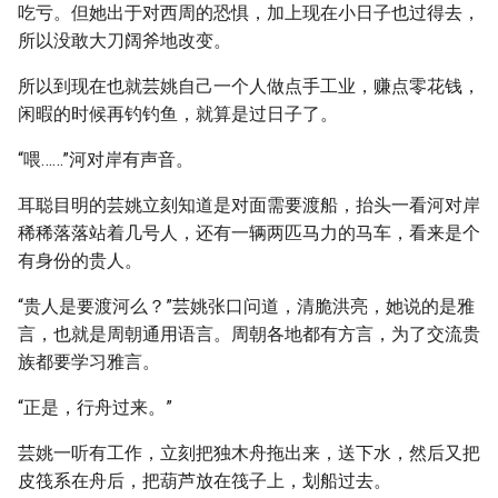
吃亏。但她出于对西周的恐惧，加上现在小日子也过得去，
所以没敢大刀阔斧地改变。
所以到现在也就芸姚自己一个人做点手工业，赚点零花钱，
闲暇的时候再钓钓鱼，就算是过日子了。
“喂……”河对岸有声音。
耳聪目明的芸姚立刻知道是对面需要渡船，抬头一看河对岸
稀稀落落站着几号人，还有一辆两匹马力的马车，看来是个
有身份的贵人。
“贵人是要渡河么？”芸姚张口问道，清脆洪亮，她说的是雅
言，也就是周朝通用语言。周朝各地都有方言，为了交流贵
族都要学习雅言。
“正是，行舟过来。”
芸姚一听有工作，立刻把独木舟拖出来，送下水，然后又把
皮筏系在舟后，把葫芦放在筏子上，划船过去。