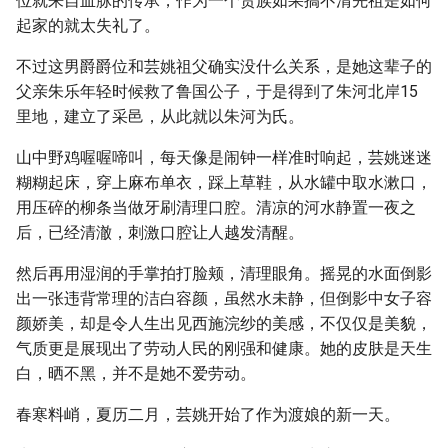
位就来自血脉的传承，作为一个贵族如果搞不清先祖是如何
起家的就太失礼了。
不过这男爵爵位和芸姚祖父确实没什么关系，是她这辈子的
父亲朱乐年轻时候救了鲁国公子，于是得到了朱河北岸15
里地，建立了采邑，从此就以朱河为氏。
山中野鸡喔喔啼叫，每天像是闹钟一样准时响起，芸姚迷迷
糊糊起床，穿上麻布单衣，踩上草鞋，从水罐中取水漱口，
用压碎的柳条当做牙刷清理口腔。清凉的河水静置一夜之
后，已经清澈，刺激口腔让人越发清醒。
然后再用湿润的手掌拍打脸颊，清理眼角。摇晃的水面倒影
出一张违背常理的洁白容颜，虽然水未静，但倒影中女子容
颜娇美，却是令人生出见西施浣纱的美感，不仅仅是美貌，
气质更是展现出了劳动人民的刚强和健康。她的皮肤是天生
白，晒不黑，并不是她不爱劳动。
春寒料峭，夏历二月，芸姚开始了作为渡娘的新一天。