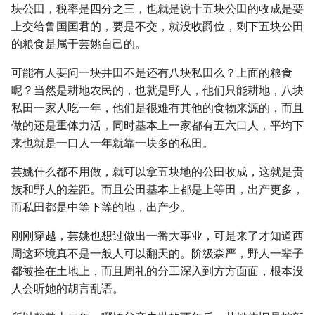
块公田，税率是四分之三，也就是说十五块公田的收成是要
上交给鲁国国君的，要是不交，就没收爵位，剩下五块公田
的粮食是属于芸姚自己的。
可能有人要问一块井田不是还有八块私田么？上面的粮食
呢？当然是耕地农民的，也就是野人，他们只能耕地，八块
私田一家人吃一年，他们是很难有其他的食物来源的，而且
做的还是重体力活，同时基本上一家都有五六口人，平均下
来也就是一口人一年就靠一块多的私田。
芸姚什么都不用做，就可以拿五块地的公田收成，这就是贵
族和野人的差距。而且公田基本上都是上等田，出产更多，
而私田都是中等下等的地，出产少。
刚刚穿越，芸姚也想过做出一番大事业，可是来了才知道西
周这环境真不是一般人可以翻天的。阶级森严，野人一辈子
都被拴在土地上，而且周礼的分工深入到方方面面，根本没
人会听她的胡言乱语。