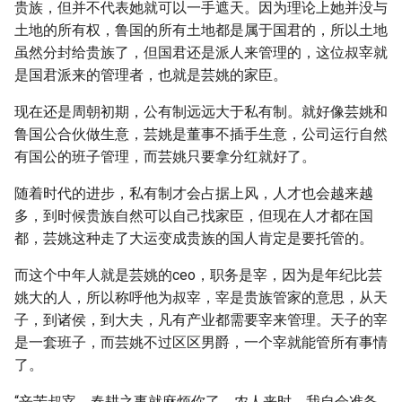
贵族，但并不代表她就可以一手遮天。因为理论上她并没与
土地的所有权，鲁国的所有土地都是属于国君的，所以土地
虽然分封给贵族了，但国君还是派人来管理的，这位叔宰就
是国君派来的管理者，也就是芸姚的家臣。
现在还是周朝初期，公有制远远大于私有制。就好像芸姚和
鲁国公合伙做生意，芸姚是董事不插手生意，公司运行自然
有国公的班子管理，而芸姚只要拿分红就好了。
随着时代的进步，私有制才会占据上风，人才也会越来越
多，到时候贵族自然可以自己找家臣，但现在人才都在国
都，芸姚这种走了大运变成贵族的国人肯定是要托管的。
而这个中年人就是芸姚的ceo，职务是宰，因为是年纪比芸
姚大的人，所以称呼他为叔宰，宰是贵族管家的意思，从天
子，到诸侯，到大夫，凡有产业都需要宰来管理。天子的宰
是一套班子，而芸姚不过区区男爵，一个宰就能管所有事情
了。
“辛苦叔宰，春耕之事就麻烦你了，农人来时，我自会准备