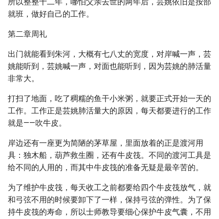
所以整整十二年，哪怕父亲去世的两年后，芸姚依旧是按部
就班，做好自己的工作。
第二章周礼
出门就能看到朱河，大概有七八丈的宽度，对岸喊一声，芸
姚能听到，芸姚喊一声，对面也能听到，因为芸姚的肺活量
非常大。
打扫了地面，吃了稠糯的鱼干小米粥，就要正式开始一天的
工作。工作正是芸姚肺活量大的原因，每天都要进行的工作
就是——吹牛皮。
岸边还有一座更为简陋的茅草屋，里面放着的正是渡河用
具：独木船，葫芦救生圈，还有牛皮筏。不同的渡河工具是
给不同的人用的，而其中牛皮筏的准备无疑是最辛苦的。
为了维护牛皮筏，每天收工之前都要给四个牛皮筏放气，就
和弓弦不用的时候要卸下了一样，保持弓弦的弹性。为了保
持牛皮筏的寿命，所以士师教导要细心保护牛皮气囊，不用