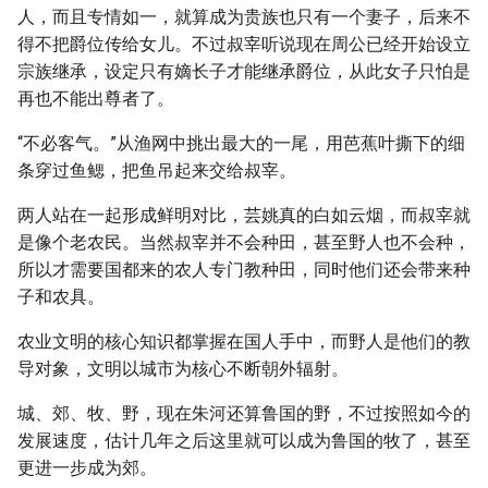
人，而且专情如一，就算成为贵族也只有一个妻子，后来不
得不把爵位传给女儿。不过叔宰听说现在周公已经开始设立
宗族继承，设定只有嫡长子才能继承爵位，从此女子只怕是
再也不能出尊者了。
“不必客气。”从渔网中挑出最大的一尾，用芭蕉叶撕下的细
条穿过鱼鳃，把鱼吊起来交给叔宰。
两人站在一起形成鲜明对比，芸姚真的白如云烟，而叔宰就
是像个老农民。当然叔宰并不会种田，甚至野人也不会种，
所以才需要国都来的农人专门教种田，同时他们还会带来种
子和农具。
农业文明的核心知识都掌握在国人手中，而野人是他们的教
导对象，文明以城市为核心不断朝外辐射。
城、郊、牧、野，现在朱河还算鲁国的野，不过按照如今的
发展速度，估计几年之后这里就可以成为鲁国的牧了，甚至
更进一步成为郊。