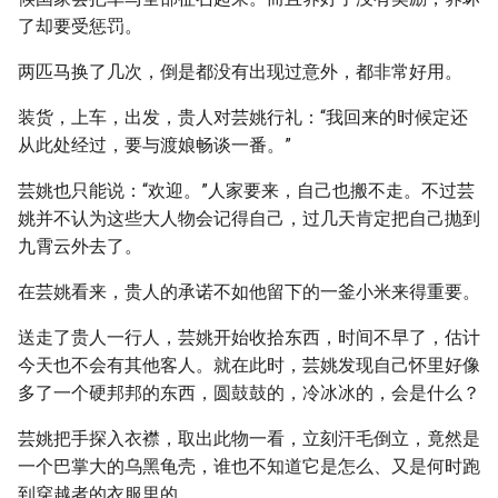
了却要受惩罚。
两匹马换了几次，倒是都没有出现过意外，都非常好用。
装货，上车，出发，贵人对芸姚行礼：“我回来的时候定还
从此处经过，要与渡娘畅谈一番。”
芸姚也只能说：“欢迎。”人家要来，自己也搬不走。不过芸
姚并不认为这些大人物会记得自己，过几天肯定把自己抛到
九霄云外去了。
在芸姚看来，贵人的承诺不如他留下的一釜小米来得重要。
送走了贵人一行人，芸姚开始收拾东西，时间不早了，估计
今天也不会有其他客人。就在此时，芸姚发现自己怀里好像
多了一个硬邦邦的东西，圆鼓鼓的，冷冰冰的，会是什么？
芸姚把手探入衣襟，取出此物一看，立刻汗毛倒立，竟然是
一个巴掌大的乌黑龟壳，谁也不知道它是怎么、又是何时跑
到穿越者的衣服里的。