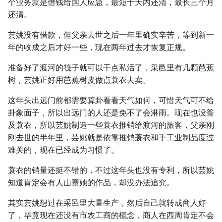
个业务就是借钱给国人应急，最短十天内还清，最长三个月
还清。
芸姚没有借款，但父亲去世之后一年里确实辛苦，等到新一
年的收成之后才好一些，现在两年过去才恢复正规。
准备好了渡河的筏子就可以干点私活了，采邑里有几颗芭蕉
树，芸姚正好用芭蕉树皮做点蓑衣去卖。
这年头出远门前都需要算卦看看天气如何，可惜天气可不给
卦象面子，所以出远门的人还是免不了会淋雨。现在也没普
及蓑衣，所以芸姚制造一些蓑衣推销给渡河的旅客，父亲刚
刚去世的半年里，芸姚就是依靠推销蓑衣和手工业制品度过
难关的，现在已经成为习惯了。
蓑衣的销量还挺不错的，不过这年头也没有专利，所以芸姚
知道肯定会有人山寨她的作品，却没办法追究。
其实芸姚想过在采邑里大量生产，然后自己就转成商人好
了，毕竟现在还没有市农工商的概念，商人在西周肯定不会