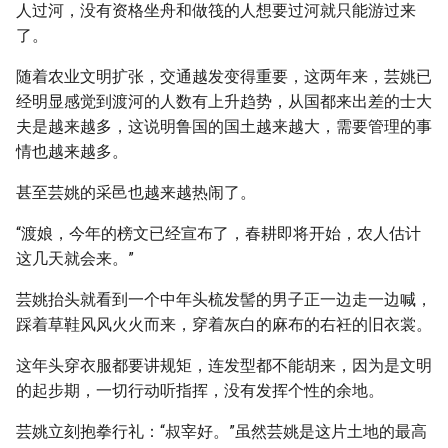
人过河，没有资格坐舟和做筏的人想要过河就只能游过来
了。
随着农业文明扩张，交通越发变得重要，这两年来，芸姚已
经明显感觉到渡河的人数有上升趋势，从国都来出差的士大
夫是越来越多，这说明鲁国的国土越来越大，需要管理的事
情也越来越多。
甚至芸姚的采邑也越来越热闹了。
“渡娘，今年的榜文已经宣布了，春耕即将开始，农人估计
这几天就会来。”
芸姚抬头就看到一个中年头梳发髻的男子正一边走一边喊，
踩着草鞋风风火火而来，穿着灰白的麻布的右衽的旧衣裳。
这年头穿衣服都要讲规矩，连发型都不能胡来，因为是文明
的起步期，一切行动听指挥，没有发挥个性的余地。
芸姚立刻抱拳行礼：“叔宰好。”虽然芸姚是这片土地的最高