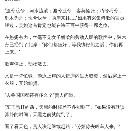
“渡兮渡兮，河水流淌；渡兮渡兮，客莫慌张；巧兮巧兮，
刳木为舟；快兮快兮，两岸来往……”如果有采集诗歌的官员
经过，芸姚这首肯定也能在诗三百中获得一席之位。
在悠扬有力，丝毫不见女子娇柔的劳动人民的歌声中，独木
舟已经到了北岸：“你们都坐好，等我绑好船之后，你们再
上来。”
歌声停止，动物散去。
又是一阵忙碌，游泳上岸的人进庐内生火取暖，然后穿上干
衣服，开始卸货。
“去鲁国国都还有多久？”贵人问道。
“车子急赶的话，天黑的时候差不多能到了。”如果没有耽误
算卦的时间，天黑之前就能到了。
看了看天色，贵人决定继续赶路：“劳烦你去叫车人来。”