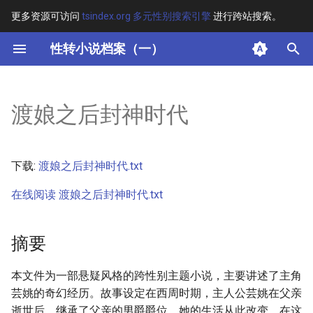
更多资源可访问
tsindex.org 多元性别搜索引擎
进行跨站搜索。
键
性转小说档案（一）
入
摘要
以
渡娘之后封神时代
开
其他信息 [Processed Page
Metadata]
始
下载:
渡娘之后封神时代.txt
搜
正文
在线阅读 渡娘之后封神时代.txt
索
摘要
本文件为一部悬疑风格的跨性别主题小说，主要讲述了主角
芸姚的奇幻经历。故事设定在西周时期，主人公芸姚在父亲
逝世后，继承了父亲的男爵爵位，她的生活从此改变。在这