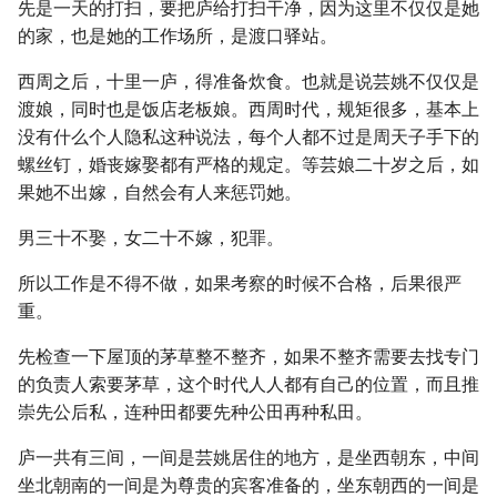
先是一天的打扫，要把庐给打扫干净，因为这里不仅仅是她
的家，也是她的工作场所，是渡口驿站。
西周之后，十里一庐，得准备炊食。也就是说芸姚不仅仅是
渡娘，同时也是饭店老板娘。西周时代，规矩很多，基本上
没有什么个人隐私这种说法，每个人都不过是周天子手下的
螺丝钉，婚丧嫁娶都有严格的规定。等芸娘二十岁之后，如
果她不出嫁，自然会有人来惩罚她。
男三十不娶，女二十不嫁，犯罪。
所以工作是不得不做，如果考察的时候不合格，后果很严
重。
先检查一下屋顶的茅草整不整齐，如果不整齐需要去找专门
的负责人索要茅草，这个时代人人都有自己的位置，而且推
崇先公后私，连种田都要先种公田再种私田。
庐一共有三间，一间是芸姚居住的地方，是坐西朝东，中间
坐北朝南的一间是为尊贵的宾客准备的，坐东朝西的一间是