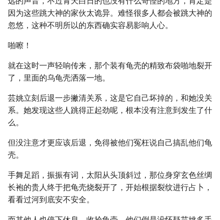
远的声音，不过青天白日的也没有什么奇怪的地方，肯定是
因为这些跳大神的家伙太诡异。难怪很多人都会被跳大神的
忽悠，这种不明所以的东西确实容易影响人心。
啪嚓！
就在这时一声轻响传来，那个装有龟壳的精致布袋啪地裂开
了，里面的乌龟壳洒落一地。
芸姚立刻后退一步撇清关系，这是它自己坏掉的，和她没关
系。她发现这些人跳得正起劲呢，根本没有注意到发生了什
么。
但没注意才更应该后退，免得被他们冤枉说自己搞乱他们龟
壳。
手舞足蹈，振振有词，太阳从头顶斜过，那位身穿玄色丝绸
长袍的贵人终于把龟壳烧裂开了，开始根据裂纹进行占卜，
看看过河到底安不安全。
而其他人也停下休息，收拾龟壳。他们倒是没怀疑芸姚多手