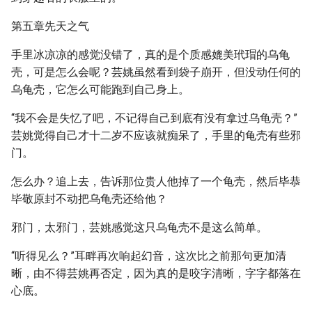
第五章先天之气
手里冰凉凉的感觉没错了，真的是个质感媲美玳瑁的乌龟
壳，可是怎么会呢？芸姚虽然看到袋子崩开，但没动任何的
乌龟壳，它怎么可能跑到自己身上。
“我不会是失忆了吧，不记得自己到底有没有拿过乌龟壳？”
芸姚觉得自己才十二岁不应该就痴呆了，手里的龟壳有些邪
门。
怎么办？追上去，告诉那位贵人他掉了一个龟壳，然后毕恭
毕敬原封不动把乌龟壳还给他？
邪门，太邪门，芸姚感觉这只乌龟壳不是这么简单。
“听得见么？”耳畔再次响起幻音，这次比之前那句更加清
晰，由不得芸姚再否定，因为真的是咬字清晰，字字都落在
心底。