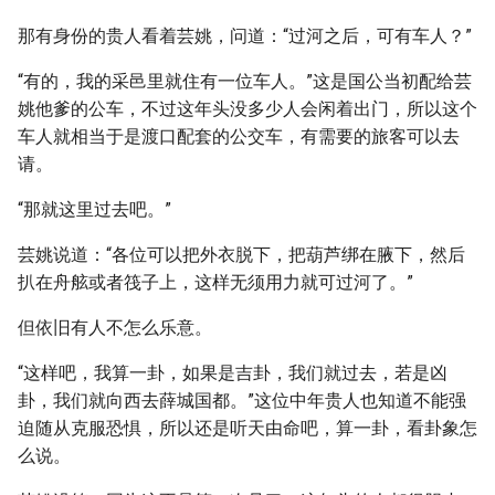
那有身份的贵人看着芸姚，问道：“过河之后，可有车人？”
“有的，我的采邑里就住有一位车人。”这是国公当初配给芸
姚他爹的公车，不过这年头没多少人会闲着出门，所以这个
车人就相当于是渡口配套的公交车，有需要的旅客可以去
请。
“那就这里过去吧。”
芸姚说道：“各位可以把外衣脱下，把葫芦绑在腋下，然后
扒在舟舷或者筏子上，这样无须用力就可过河了。”
但依旧有人不怎么乐意。
“这样吧，我算一卦，如果是吉卦，我们就过去，若是凶
卦，我们就向西去薛城国都。”这位中年贵人也知道不能强
迫随从克服恐惧，所以还是听天由命吧，算一卦，看卦象怎
么说。