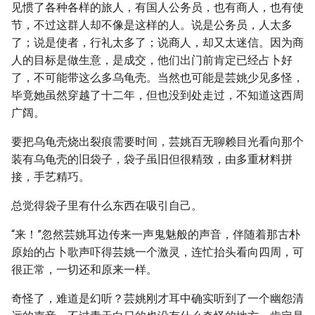
见惯了各种各样的旅人，有国人公务员，也有商人，也有使
节，不过这群人却不像是这样的人。说是公务员，人太多
了；说是使者，行礼太多了；说商人，却又太迷信。因为商
人的目标是做生意，是成交，他们出门前肯定已经占卜好
了，不可能带这么多乌龟壳。当然也可能是芸姚少见多怪，
毕竟她虽然穿越了十二年，但也没到处走过，不知道这西周
广阔。
要把乌龟壳烧出裂痕需要时间，芸姚百无聊赖目光看向那个
装有乌龟壳的旧袋子，袋子虽旧但很精致，由多重材料拼
接，手艺精巧。
总觉得袋子里有什么东西在吸引自己。
“来！”忽然芸姚耳边传来一声鬼魅般的声音，伴随着那古朴
原始的占卜歌声吓得芸姚一个激灵，连忙抬头看向四周，可
很正常，一切还和原来一样。
奇怪了，难道是幻听？芸姚刚才耳中确实听到了一个幽怨清