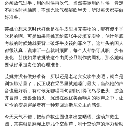
必须放气过半，用的时候再吹气。当然实际用的时候，肯定
不能临时抱佛脚，不然光吹气都能吹半天，所以每天都要做
好准备。
芸姚心想未来时代好像是在牛皮里填充实物的，哪有傻乎乎
吹起的啊。可是如果芸姚真给四张牛皮填充实物，估计年底
考核的时候她就要背上破坏牛皮筏的罪名了。这年头的国人
都很认真，说难听一点就叫顽固，每个人都恪守其职，少有
变化，芸姚如果敢挑战这个由周公旦制作的周礼，那么她就
要做好承担责任的心理准备。
芸姚并没有做好准备，所以还是老老实实吹牛皮吧，就当是
训练肺活量了，反正现在采邑里就她嗓门最大，当然她的声
音也最好听，有时候无聊唱两句都能引得飞鸟尽低头，游鱼
齐冒泡，走兽全抬头，沉浸在她优美而响亮的歌声之中，让
可怜的变身穿越者有一种梦回迪斯尼公主的感觉。
今天天气不错，把葫芦救生圈也拿出去晒晒。这葫芦救生
圈，其实就是麻绳上绑几个空葫芦，利于空葫芦的浮力帮助