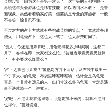
芸姚没笑，因为这不是第一次见了，这年头的人都很胆小，
再说这年头会游泳也是稀有技能，所以遇到水不敢下，是普
遍现象。虽然看着确实好笑，但芸姚是专业的穿越者，一般
不会笑，除非忍不住。
不过对方的占卜方式就有些挑战芸姚的笑点了，竟然准备现
烧火，用龟壳占卜，这也太正式了，也太浪费时间了。
“贵人，你还是用筹算吧，用龟壳得花多少时间啊，这都二
月了，春耕在即，大家都这么忙。”芸姚表示意思意思就算
了，有必要这么隆重么？
“占卜之事岂可儿戏？”显然对方并不听话，从布袋中取出一
个手掌大小的龟壳，布袋里咔嚓咔嚓响，估计全是乌龟壳，
真是一个非常有远见的人，出门带这么多乌龟壳，肯定是遇
事不决就烧一个，讲究人。
“好吧，不过让我在这里等，可是要加小米的，就算不过河
也得付。”芸姚说道。