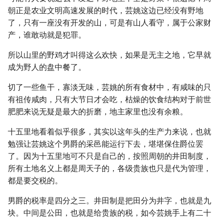
朝正是农业文明高速发展的时代，芸姚这边已经没有野地
了，只有一座没有开发的山，可是有山人看守，属于公家财
产，谁敢动就是犯罪。
所以山里的野鸡才叫得这么欢快，如果是无主之地，它早就
成为野人的盘中餐了。
切了一些鱼干，寡淡无味，芸姚的所有食材中，有咸味的只
有祖传咸肉，只有大节日才会吃，枯燥的饮食结构对于前世
肥肥来说无疑是最大的折磨，地主家里也没有余粮。
十五里地看着似乎很多，其实以这年头的生产力来说，也就
勉强让芸姚这个男爵的采邑能运行下去，堪堪保住爵位罢
了。因为十五里地可不只是自己的，按照周朝的井田制度，
所有土地名义上都是周天子的，各级贵族也只是代为管理，
都是要交税的。
男爵的税率是四分之三。井田制是把田分为井字，也就是九
块。中间是公田，也就是给贵族的税，如今芸姚手上有二十