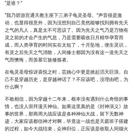
“是谁？”
“我乃碧游宫通天教主座下三弟子龟灵圣母。”声音很是激
动，也显得很意外，因为没想到自己竟然能够找到拥有先天
之气的凡人，真是太不可思议了。因为先天之气乃是万物有
灵之前的才会产生的气息，乃是需要吸收日月精华孕育而
成，而人类孕育的时间实在太短了，十月坠地，便生灵识，
有灵之后先天之气消散，人间修士都因为没有这一道先天之
气而懊悔，而羡慕它族修炼者。
在龟灵圣母惊讶喜悦之时，芸姚心中更是掀起滔天巨浪。自
己不是穿越历史，是穿越神话了？不应该吧，没理由吧，为
什么啊？
不敢相信，因为穿越十二年来，根本没有遇到什么奇怪的事
情，也没人崇拜漫天神仙。如果这里真的是《封神演义》故
事的世界，那商周大战应该是各种神仙大战，留下无数神
迹，大家应该都信神才对啊，毕竟这一战也是天庭班子搭建
的过程，如今大战结束，众神归位，正应该是收取人间烟火