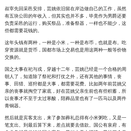
叔宰先回采邑安排，芸姚依旧留在岸边做自己的工作，虽然
有五块公田的年收入，但其实也并不多，毕竟作为男爵还要
负责采邑的运行，购买祭品，准备祭器，一样也不能少，这
些都需要花钱的。
这年头钱有两种，一种是小米，一种是布币，也就是布。吃
穿资源就是货币，国都市场上交易也是用这两种一般等价物
交换的。
国之大事在祀与戎，穿越十二年，芸姚已经是一个合格的周
朝人了，知道除了祭祀和打仗之外，还有其他的事情，丧
事、田猎、巡狩都是大事，都需要花费。比如两年前芸姚父
亲的丧事就掏空了家底，好在芸姚父亲生前也有些积蓄，所
以丧事才不至于太过寒酸，陪葬品里也有了一匹马以及两件
青铜器。
然后就是宾客支出，来了参加葬礼总得有小米粥吃，又是一
笔支出。到最后算下来，差点就要去借款。国公有泉府，有