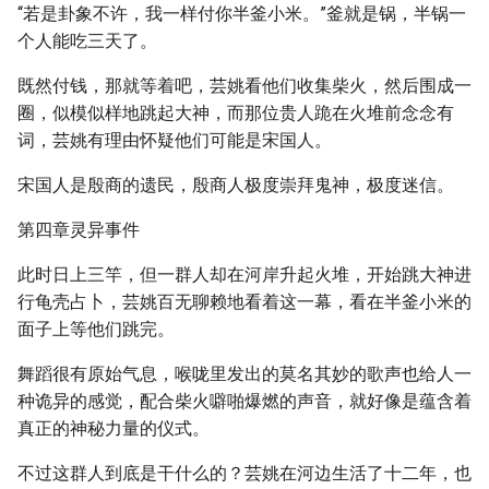
“若是卦象不许，我一样付你半釜小米。”釜就是锅，半锅一
个人能吃三天了。
既然付钱，那就等着吧，芸姚看他们收集柴火，然后围成一
圈，似模似样地跳起大神，而那位贵人跪在火堆前念念有
词，芸姚有理由怀疑他们可能是宋国人。
宋国人是殷商的遗民，殷商人极度崇拜鬼神，极度迷信。
第四章灵异事件
此时日上三竿，但一群人却在河岸升起火堆，开始跳大神进
行龟壳占卜，芸姚百无聊赖地看着这一幕，看在半釜小米的
面子上等他们跳完。
舞蹈很有原始气息，喉咙里发出的莫名其妙的歌声也给人一
种诡异的感觉，配合柴火噼啪爆燃的声音，就好像是蕴含着
真正的神秘力量的仪式。
不过这群人到底是干什么的？芸姚在河边生活了十二年，也