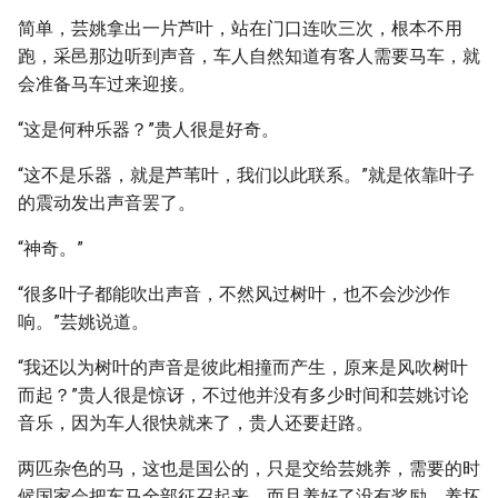
简单，芸姚拿出一片芦叶，站在门口连吹三次，根本不用
跑，采邑那边听到声音，车人自然知道有客人需要马车，就
会准备马车过来迎接。
“这是何种乐器？”贵人很是好奇。
“这不是乐器，就是芦苇叶，我们以此联系。”就是依靠叶子
的震动发出声音罢了。
“神奇。”
“很多叶子都能吹出声音，不然风过树叶，也不会沙沙作
响。”芸姚说道。
“我还以为树叶的声音是彼此相撞而产生，原来是风吹树叶
而起？”贵人很是惊讶，不过他并没有多少时间和芸姚讨论
音乐，因为车人很快就来了，贵人还要赶路。
两匹杂色的马，这也是国公的，只是交给芸姚养，需要的时
候国家会把车马全部征召起来。而且养好了没有奖励，养坏