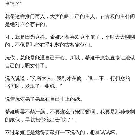
事情？”
就像这样推门而入，大声的叫自己的主人。在古板的主仆间
是绝对不会存在的。
可，就是因为这样。希娅才很喜欢这个孩子，平时大大咧咧
的，不像是那些在乎礼数的古板家伙们。
沅依，总能是能逗自己开心。所以，希娅干脆就直接让她做
自己的专职女仆了。
沅依说道：“公爵大人，我刚才在偷……哦……不……打扫您的
书房时，发现了一张纸。”
说着沅依晃了晃拿在自己手上的纸。
希娅听罢不禁汗颜，不要这么恃宠而骄啊，我要是那种专制
的家伙，早就把你拖出去“砍了”！
不过希娅还是觉得要敲打一下沅依的，想着试试坏。