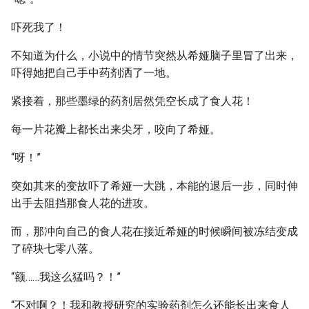
吓死我了！
不知道为什么，小说中的情节突然从希娅脑子里冒了出来，
吓得她把自己手中药剂洒了一地。
紧接着，那些墨绿的药剂居然凭空长成了食人花！
每一片花瓣上都长出来尖牙，咬向了希娅。
“呀！”
突如其来的变故吓了希娅一大跳，本能的退后一步，同时伸
出手去阻挡那食人花的进攻。
而，那冲向自己的食人花在接近希娅的时候瞬间被冻结变成
了碎块七零八落。
“额……我这么猛吗？！”
“不对啊？！我和教授研究的实验药剂怎么还能长出来食人