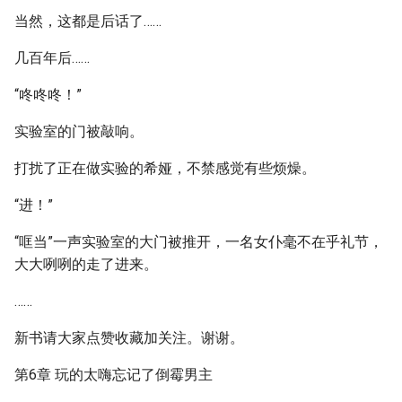
当然，这都是后话了……
几百年后……
“咚咚咚！”
实验室的门被敲响。
打扰了正在做实验的希娅，不禁感觉有些烦燥。
“进！”
“哐当”一声实验室的大门被推开，一名女仆毫不在乎礼节，
大大咧咧的走了进来。
……
新书请大家点赞收藏加关注。谢谢。
第6章 玩的太嗨忘记了倒霉男主