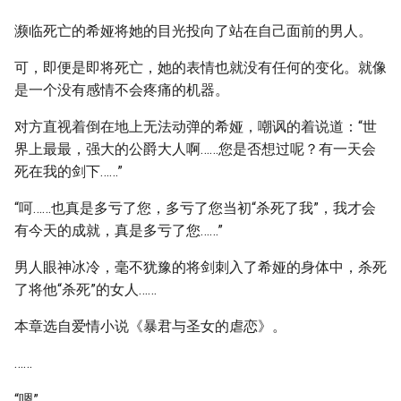
濒临死亡的希娅将她的目光投向了站在自己面前的男人。
可，即便是即将死亡，她的表情也就没有任何的变化。就像
是一个没有感情不会疼痛的机器。
对方直视着倒在地上无法动弹的希娅，嘲讽的着说道：“世
界上最最，强大的公爵大人啊……您是否想过呢？有一天会
死在我的剑下……”
“呵……也真是多亏了您，多亏了您当初“杀死了我”，我才会
有今天的成就，真是多亏了您……”
男人眼神冰冷，毫不犹豫的将剑刺入了希娅的身体中，杀死
了将他“杀死”的女人……
本章选自爱情小说《暴君与圣女的虐恋》。
……
“嗯”。