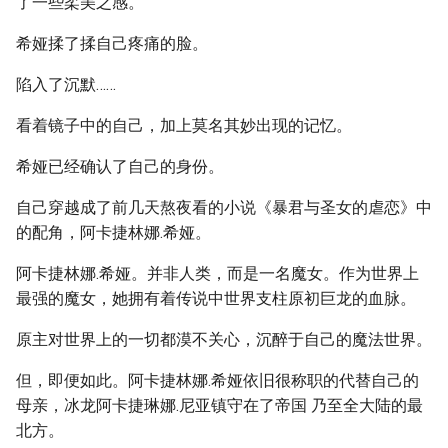
了一些柔美之感。
希娅揉了揉自己疼痛的脸。
陷入了沉默……
看着镜子中的自己，加上莫名其妙出现的记忆。
希娅已经确认了自己的身份。
自己穿越成了前几天熬夜看的小说《暴君与圣女的虐恋》中
的配角，阿卡捷林娜.希娅。
阿卡捷林娜.希娅。并非人类，而是一名魔女。作为世界上
最强的魔女，她拥有着传说中世界支柱原初巨龙的血脉。
原主对世界上的一切都漠不关心，沉醉于自己的魔法世界。
但，即便如此。阿卡捷林娜.希娅依旧很称职的代替自己的
母亲，冰龙阿卡捷琳娜.尼亚镇守在了帝国 乃至全大陆的最
北方。