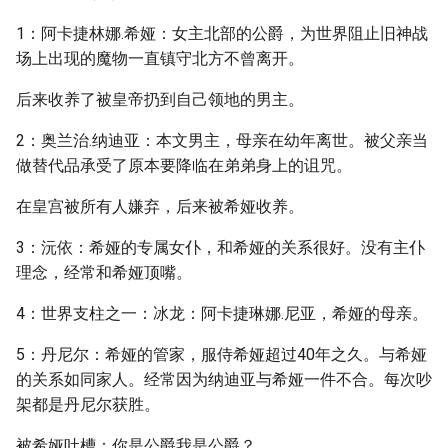
1：阿卡捷林娜.希娅：女主北部的公爵，为世界阻止旧神战
场上出现的魔物一直镇守北方不曾离开。
后来收养了被皇帝扔到自己领地的男主。
2：奥兰治.纳迪亚：本文男主，母亲在幼年离世。被父亲当
做替代品承受了原本要降临在弟弟身上的诅咒。
在皇宫被所有人嫌弃，后来被希娅收养。
3：沅依：希娅的专属女仆，和希娅的关系很好。没有主仆
理念，经常和希娅顶嘴。
4：世界支柱之一：冰龙：阿卡捷琳娜.尼亚，希娅的母亲。
5：丹尼尔：希娅的管家，服侍希娅超过40年之久。与希娅
的关系如同家人。经常因为纳迪亚与希娅一件不合。每次吵
架都是丹尼尔获胜。
被希娅吐槽：你是公爵我是公爵？