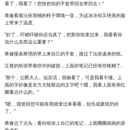
看了，我看了！您快把你的手套带回去带回去！”
希娅看着沅依滑稽的样子噗嗤一笑，为这冰冷却又绝美的脸
上带来了温度。
“好了，吓唬吓唬你还当真了，把那张纸拿过来，我看看你
说什么东西这么重要？”
希娅慢条斯理的带上来自己的手套，接过了沅依递来的纸。
泛黄的纸张带着些许的破损，上面的笔记已经有些模糊了。
“那个，公爵大人。说实话，我偷看了，可是我看不懂。上
面的字好像是东方大陆那边的文字吧？嗯，我看上面有画红
圈重点什么的。”
“嗯……我觉得您可能有用就拿过来看看，别当成废纸扔掉
了。”
希娅点了点头，看向纸张上自己的笔记，上面圈圈画画的异