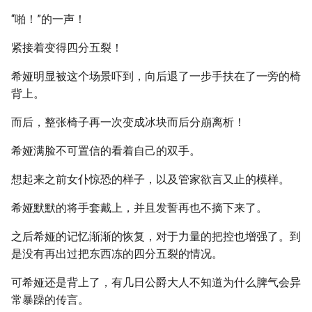
“啪！”的一声！
紧接着变得四分五裂！
希娅明显被这个场景吓到，向后退了一步手扶在了一旁的椅
背上。
而后，整张椅子再一次变成冰块而后分崩离析！
希娅满脸不可置信的看着自己的双手。
想起来之前女仆惊恐的样子，以及管家欲言又止的模样。
希娅默默的将手套戴上，并且发誓再也不摘下来了。
之后希娅的记忆渐渐的恢复，对于力量的把控也增强了。到
是没有再出过把东西冻的四分五裂的情况。
可希娅还是背上了，有几日公爵大人不知道为什么脾气会异
常暴躁的传言。