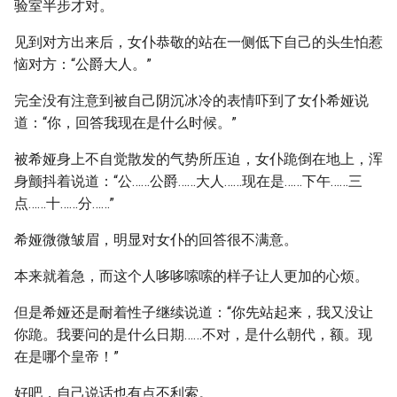
验室半步才对。
见到对方出来后，女仆恭敬的站在一侧低下自己的头生怕惹
恼对方：“公爵大人。”
完全没有注意到被自己阴沉冰冷的表情吓到了女仆希娅说
道：“你，回答我现在是什么时候。”
被希娅身上不自觉散发的气势所压迫，女仆跪倒在地上，浑
身颤抖着说道：“公……公爵……大人……现在是……下午……三
点……十……分……”
希娅微微皱眉，明显对女仆的回答很不满意。
本来就着急，而这个人哆哆嗦嗦的样子让人更加的心烦。
但是希娅还是耐着性子继续说道：“你先站起来，我又没让
你跪。我要问的是什么日期……不对，是什么朝代，额。现
在是哪个皇帝！”
好吧，自己说话也有点不利索。