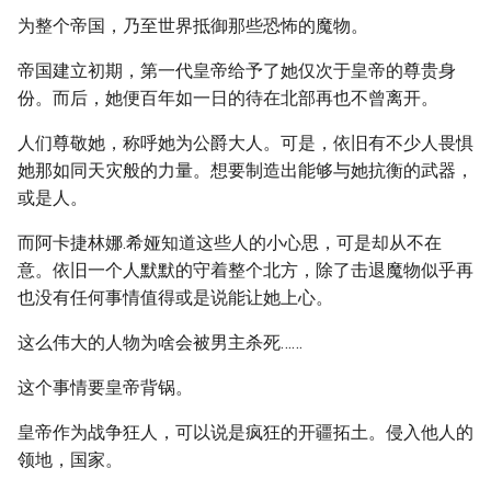
为整个帝国，乃至世界抵御那些恐怖的魔物。
帝国建立初期，第一代皇帝给予了她仅次于皇帝的尊贵身
份。而后，她便百年如一日的待在北部再也不曾离开。
人们尊敬她，称呼她为公爵大人。可是，依旧有不少人畏惧
她那如同天灾般的力量。想要制造出能够与她抗衡的武器，
或是人。
而阿卡捷林娜.希娅知道这些人的小心思，可是却从不在
意。依旧一个人默默的守着整个北方，除了击退魔物似乎再
也没有任何事情值得或是说能让她上心。
这么伟大的人物为啥会被男主杀死……
这个事情要皇帝背锅。
皇帝作为战争狂人，可以说是疯狂的开疆拓土。侵入他人的
领地，国家。