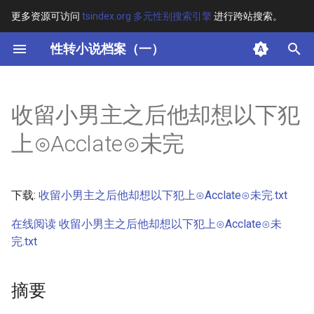
更多资源可访问
tsindex.org 多元性别搜索引擎
进行跨站搜索。
键
性转小说档案（一）
入
摘要
以
收留小男主之后他却想以下犯
开
其他信息 [Processed Page
上⊙Acclate⊙未完
Metadata]
始
搜
正文
下载:
收留小男主之后他却想以下犯上⊙Acclate⊙未完.txt
索
在线阅读 收留小男主之后他却想以下犯上⊙Acclate⊙未
完.txt
摘要