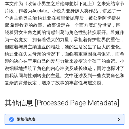
本文件为《收留小男主之后他却想以下犯上》之未完结章节
片段，作者为Acclate。小说为变身嫁人类作品，讲述了一
个男主角奥兰治·纳迪亚在被皇帝抛弃后，被公爵阿卡捷林
娜·希娅收养的故事。故事设定在一个西方魔幻异世界，围
绕着男女主角之间的情感纠葛与角色性别转换展开。希娅作
为一名魔女，拥有着强大的力量，承担着保护世界的重任，
但随着与男主纳迪亚的相处，她的生活发生了巨大的变化。
纳迪亚在失去母亲的情况下，面临着重重困扰与诅咒，而希
娅的决心在于用自己的爱与力量来改变这个孩子的命运。小
说细腻地描绘了角色的内心冲突及成长轨迹，同时也探讨了
自我认同与性别转变的主题。文中还涉及到一些次要角色和
复杂的背景设定，增添了故事的丰富性与层次感。
其他信息 [Processed Page Metadata]
附加信息表