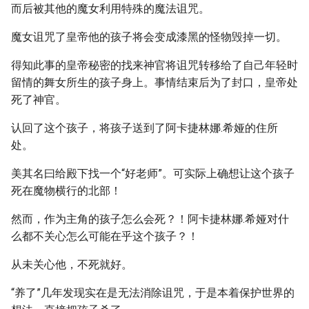
而后被其他的魔女利用特殊的魔法诅咒。
魔女诅咒了皇帝他的孩子将会变成漆黑的怪物毁掉一切。
得知此事的皇帝秘密的找来神官将诅咒转移给了自己年轻时
留情的舞女所生的孩子身上。事情结束后为了封口，皇帝处
死了神官。
认回了这个孩子，将孩子送到了阿卡捷林娜.希娅的住所
处。
美其名曰给殿下找一个“好老师”。可实际上确想让这个孩子
死在魔物横行的北部！
然而，作为主角的孩子怎么会死？！阿卡捷林娜.希娅对什
么都不关心怎么可能在乎这个孩子？！
从未关心他，不死就好。
“养了”几年发现实在是无法消除诅咒，于是本着保护世界的