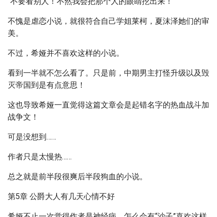
“不要看别人！不然我会把那个人的眼睛挖出来！”
不愧是虐恋小说，就很符合自己学姐莱柯，夏沫泽她们的审
美。
不过，希娅并不喜欢这样的小说。
看到一半就不怎么看了。只是前，中期男主打怪升级以及毁
灭帝国到是有点意思！
这也导致希娅一直觉得这篇文章会是起错名字的热血战斗加
战争文！
可是没想到……
作者只是太慢热……
总之就是前半段很爽后半段狗血的小说。
第5章 公爵大人有几天心情不好
希娅不止一次觉得作者是神经病，怎么会有“沙子”喜欢这样