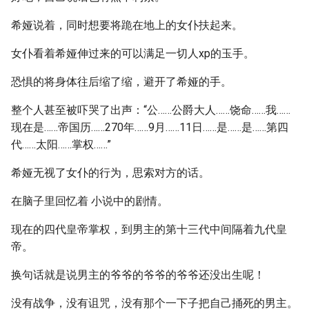
希娅说着，同时想要将跪在地上的女仆扶起来。
女仆看着希娅伸过来的可以满足一切人xp的玉手。
恐惧的将身体往后缩了缩，避开了希娅的手。
整个人甚至被吓哭了出声：“公……公爵大人……饶命……我……
现在是……帝国历……270年……9月……11日……是……是……第四
代……太阳……掌权……”
希娅无视了女仆的行为，思索对方的话。
在脑子里回忆着 小说中的剧情。
现在的四代皇帝掌权，到男主的第十三代中间隔着九代皇
帝。
换句话就是说男主的爷爷的爷爷的爷爷还没出生呢！
没有战争，没有诅咒，没有那个一下子把自己捅死的男主。