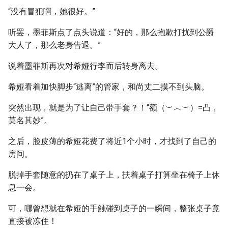
“没有冒犯啊，她很好。”
听罢，墨菲斯点了点头说道：“好的，那么抱歉打扰到公爵
大人了，那么老身告退。”
说着墨菲斯再次对希娅行李而后转身离去。
希娅看着加快脚步“逃离”的管家，和尚丈二摸不到头脑。
突然出现，就是为了让自己带手套？！“额（︶︿︶）=凸，
莫名其妙”。
之后，脸皮薄的希娅花费了将近1个小时，才找到了自己的
房间。
脱掉手套随意的扔在了桌子上，扶着桌子打算坐在椅子上休
息一会。
可，哪曾想就在希娅的手触碰到桌子的一瞬间，整张桌子竟
直接被冻住！