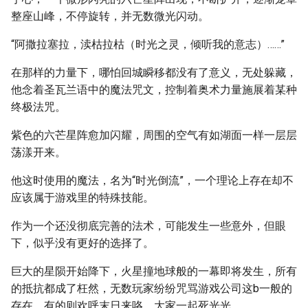
整座山峰，不停旋转，并无数微光闪动。
“阿撒拉塞拉，渎枯拉枯（时光之灵，倾听我的意志）……”
在那样的力量下，哪怕回城瞬移都没有了意义，无处躲藏，
他念着圣瓦兰语中的魔法咒文，控制着奥术力量施展着某种
终极法咒。
紫色的六芒星阵愈加闪耀，周围的空气有如湖面一样一层层
荡漾开来。
他这时使用的魔法，名为“时光倒流”，一个理论上存在却不
应该属于游戏里的特殊技能。
作为一个还没彻底完善的法术，可能发生一些意外，但眼
下，似乎没有更好的选择了。
巨大的星陨开始降下，火星撞地球般的一幕即将发生，所有
的抵抗都成了枉然，无数玩家纷纷咒骂游戏公司这b一般的
存在，有的则欢呼末日来咯，大家一起死光光。