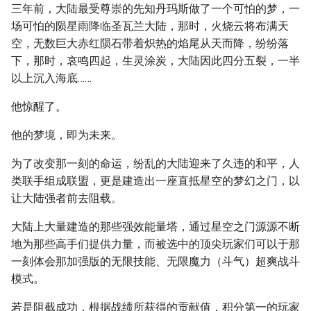
三年前，大陆最受尊崇的先知丹玛斯做了一个可怕的梦，一
场可怕的陨星雨降临圣瓦兰大陆，那时，火烧云将布满天
空，无数巨大赤红陨石带着炽热的焰尾从天而降，纷纷落
下，那时，哀鸣四起，生灵涂炭，大陆因此四分五裂，一半
以上沉入海底……
他惊醒了。
他的梦境，即为未来。
为了改变那一刻的命运，纷乱的大陆迎来了久违的和平，人
类联手组成联盟，更是建造出一座直抵星空的梦幻之门，以
让大陆强者前去阻载。
大陆上大量建造的那些强效能量塔，通过星空之门源源不断
地为那些高手们提供力量，而被选中的顶尖玩家们可以于那
一刻体会那加强版的无限技能、无限魔力（斗气）超爽战斗
模式。
若是阻截成功，根据战绩所获得的贡献值，积分第一的玩家