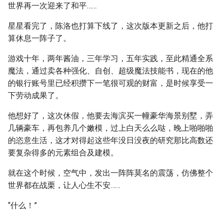
世界再一次迎来了和平……
星星看完了，陈洛也打算下线了，这次版本更新之后，他打
算休息一阵子了。
游戏十年，两年酱油，三年学习，五年实践，至此精通全系
魔法，通过卖各种强化、自创、超级魔法技能书，现在的他
的银行账号里已经积攒下一笔很可观的财富，是时候享受一
下劳动成果了。
他想好了，这次休假，他要去海滨买一幢豪华海景别墅，弄
几辆豪车，再包养几个嫩模，过上白天么么哒，晚上啪啪啪
的恣意生活，这才对得起这些年没日没夜的研究那比高数还
要复杂得多的元素组合及建模。
就在这个时候，空气中，发出一阵阵莫名的震荡，仿佛整个
世界都在战栗，让人心生不安……
“什么！”