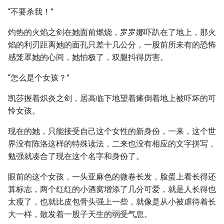
“不要杀我！”
灼热的火焰之剑在她面前燃烧，罗罗娜吓趴在了地上，那火
焰的利刃距离她的面孔只差十几公分，一股前所未有的恐怖
感笼罩她的心间，她怕极了，双腿抖得厉害。
“怎么是个女孩？”
凯莎握着炽炎之剑，居高临下地望着瘫倒着地上被吓坏的可
怜女孩。
现在的她，只能接受自己这个女性的新身份，一来，这个世
界没有陈洛这样的特殊读法，二来也没有相应的文字拼写，
勉强就凑合了现在这个名字和身份了。
眼前的这个女孩，一头亚麻色的微卷长发，脸蛋上看长得还
算标志，两个红红的小酒窝增添了几分可爱，就是人长得也
太瘦了，也就比皮包骨头强上一些，就像是从小被虐待着长
大一样，散发着一股子天生的弱受气息。