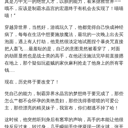
真是万中无一的绝世人才，以朕的能力，看来拯救世界——
哦不，应该是制霸水晶宫的宏愿终于有机会去实现了！喵喵
喵！”
穿越异世界，当然好，游戏玩久了，他都觉得自己快成神经
病了，每每在生活中想要施放魔法，最坑的一次晚上出去买
泡面，遇上有人打劫，他竟然很淡定地试图捏个暴炎咒直接
把人轰飞……最羞耻的是，自己的意图竟然被看穿了，对面
的劫匪显然也是战士类的高手，在他还没施法完毕前直接摁
在地上，那个疑似玩盗贼的家伙麻利抢走了他身上的所有零
钱……
现在，历史终于要改变了！
凭自己的能力，制霸异界水晶宫的梦想终于要完成了，那些
怎么艹都不会怀孕的美艳贵妇，那些洗得香喷喷的可爱公
主，那些漂亮的精灵妹子，我宣布，你们都逃不掉了哈！
这时候，他突然听到身后有窸窣的声响，高手的本能让他很
快反应过来，转过身，几乎瞬间手中便凝现一团火球，张开