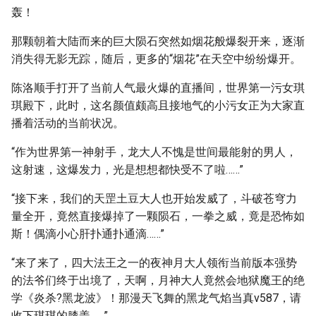
轰！
那颗朝着大陆而来的巨大陨石突然如烟花般爆裂开来，逐渐
消失得无影无踪，随后，更多的“烟花”在天空中纷纷爆开。
陈洛顺手打开了当前人气最火爆的直播间，世界第一污女琪
琪殿下，此时，这名颜值颇高且接地气的小污女正为大家直
播着活动的当前状况。
“作为世界第一神射手，龙大人不愧是世间最能射的男人，
这射速，这爆发力，光是想想都快受不了啦……”
“接下来，我们的天罡土豆大人也开始发威了，斗破苍穹力
量全开，竟然直接爆掉了一颗陨石，一拳之威，竟是恐怖如
斯！偶滴小心肝扑通扑通滴……”
“来了来了，四大法王之一的夜神月大人领衔当前版本强势
的法爷们终于出境了，天啊，月神大人竟然会地狱魔王的绝
学《炎杀?黑龙波》！那漫天飞舞的黑龙气焰当真v587，请
收下琪琪的膝盖……”