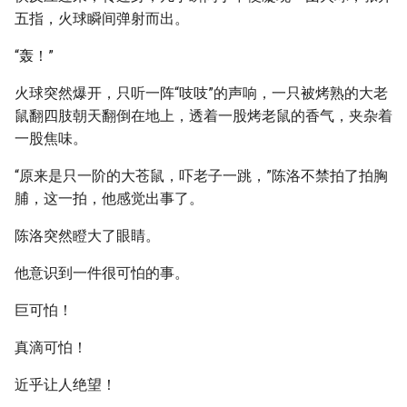
五指，火球瞬间弹射而出。
“轰！”
火球突然爆开，只听一阵“吱吱”的声响，一只被烤熟的大老
鼠翻四肢朝天翻倒在地上，透着一股烤老鼠的香气，夹杂着
一股焦味。
“原来是只一阶的大苍鼠，吓老子一跳，”陈洛不禁拍了拍胸
脯，这一拍，他感觉出事了。
陈洛突然瞪大了眼睛。
他意识到一件很可怕的事。
巨可怕！
真滴可怕！
近乎让人绝望！