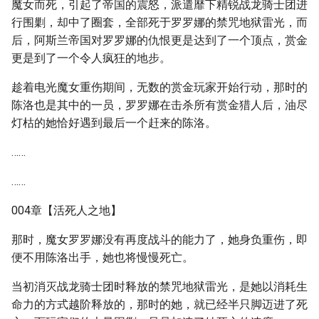
魔女而死，引起了帝国的震怒，派遣靡下精锐战龙骑士团进
行围剿，却中了圈套，全部死于罗罗娜的禁咒地狱雷光，而
后，阿斯兰帝国对罗罗娜的仇恨更是达到了一个顶点，赏金
更是到了一个令人疯狂的地步。
趁着电光魔女重伤期间，无数的赏金玩家开始行动，那时的
陈洛也是其中的一员，罗罗娜在击杀所有赏金猎人后，油尽
灯枯的她恰好遇到最后一个赶来的陈洛。
……
……
004章【活死人之地】
那时，魔女罗罗娜没有再度战斗的能力了，她身负重伤，即
便不用陈洛出手，她也将慢慢死亡。
当初消灭战龙骑士团时释放的禁咒地狱雷光，是她以消耗生
命力的方式越阶释放的，那时的她，就已经半只脚迈进了死