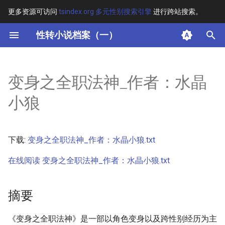
更多资源可访问
tsindex.org 多元性别搜索引擎
进行跨站搜索。
键
性转小说档案（一）
入
摘要
以
变身之全职法神_作者：水晶
开
其他信息 [Processed Page
小狼
Metadata]
始
搜
正文
下载:
变身之全职法神_作者：水晶小狼.txt
索
在线阅读 变身之全职法神_作者：水晶小狼.txt
摘要
《变身之全职法神》是一部以角色变身以及跨性别经历为主