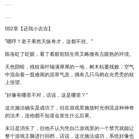
……
……
002章【还我小吉吉】
“嗯哼？老子果然天纵奇才，这都不挂。”
陈洛眨了眨眼，看了看眼前陌生而又略微有点眼熟的环境。
天色阴暗，残枝落叶铺满厚厚的一地，树木枯萎残败，空气
中混杂着一股难闻的泥草气息，偶有几只乌鸦在光秃秃的枝
上张望。
“好像有哪里不对，话说，这是哪里？”
这次施法确实是成功了，但在游戏里施放时光倒流这种神奇
的法术，连他都不知道会发生什么后果。
末日是消失了，但他不认为凭自己游戏里的一个禁咒就能让
整个游戏主脑进行回档，话说，这次施法成功，系统好像也