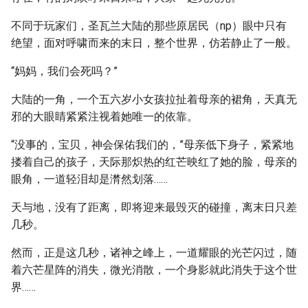
不同于玩家们，圣瓦兰大陆的那些原居民（np）眼中只有
绝望，面对呼啸而来的末日，整个世界，仿若静止了一般。
“妈妈，我们会死吗？”
大陆的一角，一个五六岁小女孩拉扯着母亲的裙角，天真无
邪的大眼睛紧紧注视着她唯一的依靠。
“没事的，宝贝，神会保佑我们的，”母亲低下身子，紧紧地
搂着自己的孩子，天际那炽热的红芒映红了她的脸，母亲的
眼角，一道轻泪却是潸然划落……
天与地，没有了距离，即将迎来最毁灭的碰撞，离末日只差
几秒。
然而，正是这几秒，诸神之峰上，一道耀眼的光芒闪过，随
着六芒星阵的消失，微光消散，一个身影就此消失于这个世
界……