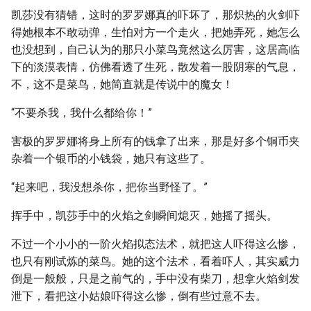
凯莎没有猜错，这时的罗罗娜真的吓坏了，那炽热的火剑吓
得她根本不敢动弹，生怕对方一个走火，把她弄死，她怎么
也没想到，自己认为的那只小菜鸟竟然这么厉害，这居高临
下的淡漠表情，仿佛看透了生死，散发着一股阴寒的气息，
不，这不是菜鸟，她简直就是传说中的魔女！
“不要杀我，我什么都给你！”
害极的罗罗娜将身上所有的钱拿了出来，那是好多个铜币夹
杂着一个银币的小钱袋，她只有这些了。
“起来吧，我没想杀你，把你当野怪了。”
挥手中，凯莎手中的火焰之剑瞬间熄灭，她摇了摇头。
不过一个小小的一阶火焰拟态法术，就把这人吓得这么惨，
也只有刚试炼的菜鸟。她的这个法术，看着吓人，其实威力
倒是一般般，只是之前气的，手中没有柴刀，想拿火焰剑发
泄下，看把这小姑娘吓得这么惨，倒有些过意不去。