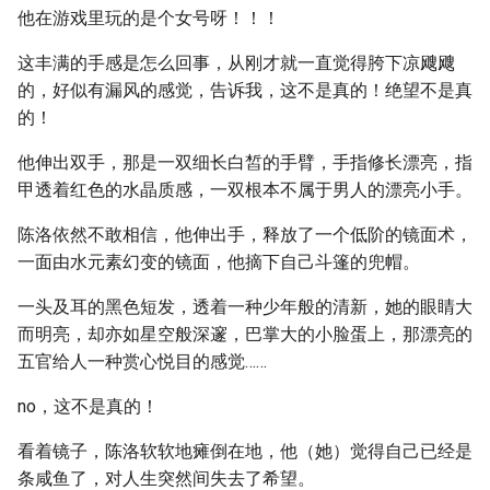
他在游戏里玩的是个女号呀！！！
这丰满的手感是怎么回事，从刚才就一直觉得胯下凉飕飕
的，好似有漏风的感觉，告诉我，这不是真的！绝望不是真
的！
他伸出双手，那是一双细长白皙的手臂，手指修长漂亮，指
甲透着红色的水晶质感，一双根本不属于男人的漂亮小手。
陈洛依然不敢相信，他伸出手，释放了一个低阶的镜面术，
一面由水元素幻变的镜面，他摘下自己斗篷的兜帽。
一头及耳的黑色短发，透着一种少年般的清新，她的眼睛大
而明亮，却亦如星空般深邃，巴掌大的小脸蛋上，那漂亮的
五官给人一种赏心悦目的感觉……
no，这不是真的！
看着镜子，陈洛软软地瘫倒在地，他（她）觉得自己已经是
条咸鱼了，对人生突然间失去了希望。