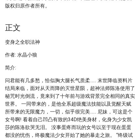
版权归原作者所有。
正文
变身之全职法神
作者: 水晶小狼
简介:
问君能有几多愁，恰似胸大腿长气质柔…… 末世降临资料片
结局来临，面对从天而降的灭世星陨，超神法师陈洛使用了
秘咒时光倒流，竟来到了十年前与游戏背景完全相同的真实
世界。 一同带来的，是他全系超级魔法技能以及觉醒天赋
所带来的无限魔力，一切，似乎很完美…… 尼妹，可这是个
女号啊! 看着自己凹凸有致的34D绝美身材，化身为少女凯
莎的陈洛欲哭无泪。 没事蛋疼而玩的女号以至于现在蛋蛋
都没的忧伤，终极魔法少女开始了她的暴走之旅。 “终级试