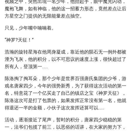
视频之中，突然出现一名少年，他抬起手，眼中魔光闪动，
魔袍飞舞，如有神临，他的这一招蓄力形态，竟然差点让后
方星空之门提供的无限能量差点抽空。
只见，少年嘴中喃喃着。
“神罗?天征！”
浩瀚的旋转星海在他周身凝成，靠近他的陨石无一例外都被
湮为飞灰，他的积分，以不可思议的速度上涨，很快超过了
所有人，登顶第一……
陈洛掏了掏耳朵，那个少年是世界百强唐氏集团的少爷，游
戏名唐家四少，今年的强势新秀，为了获得这次活动的第一
名，特意花了一个亿买走了自己的镇店之宝《神罗天征》，
陈洛这次可是打了包票的，如果发挥正常没有第一名，他就
得退还一半的金额，小伙子这次发挥还算可以……
活动，逐渐接近了尾声，暂时的积分，唐家四少稳稳的第
一，法爷们包揽了前三，以恶俗的话讲，在大家的努力下，