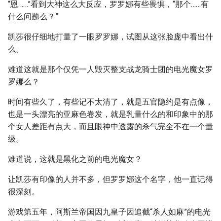
“恩……”看到大神这么大反应，罗罗娜有些畏惧，“那个……有
什么问题么？”
凯莎很仔细地打量了一眼罗罗娜，试图从这张脸庞中看出什
么。
难道这就是那个仅凭一人毁灭整支战龙骑士团的电光魔女罗
罗娜么？
时间有些久了，有些记不太清了，就是五官隐约是有点像，
也是一头漂亮的亚麻色卷发，就是乳量什么的和印象中的那
个女人差距有点大，而且眼神中透露的杀气完全不在一个量
级。
难道说，这就是黑化之前的电光魔女？
让凯莎有印像的人并不多，但罗罗娜这个名字，他一直记得
很深刻。
游戏第五年，阿斯兰帝国因九皇子因追截“杀人如麻”的电光