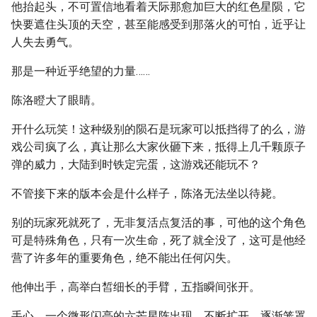
他抬起头，不可置信地看着天际那愈加巨大的红色星陨，它
快要遮住头顶的天空，甚至能感受到那落火的可怕，近乎让
人失去勇气。
那是一种近乎绝望的力量……
陈洛瞪大了眼睛。
开什么玩笑！这种级别的陨石是玩家可以抵挡得了的么，游
戏公司疯了么，真让那么大家伙砸下来，抵得上几千颗原子
弹的威力，大陆到时铁定完蛋，这游戏还能玩不？
不管接下来的版本会是什么样子，陈洛无法坐以待毙。
别的玩家死就死了，无非复活点复活的事，可他的这个角色
可是特殊角色，只有一次生命，死了就全没了，这可是他经
营了许多年的重要角色，绝不能出任何闪失。
他伸出手，高举白皙细长的手臂，五指瞬间张开。
手心，一个微形闪亮的六芒星阵出现，不断扩开，逐渐笼罩