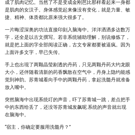
成了肌肉记忆。当然了不是变成金刚芭比那样看起来一身都
是肌肉的女汉子。身体感觉起来像没有变化，就是力量、敏
捷、精神、体质都比原来强大很多了。
一片晦涩深奥的功法直接印刻入脑海中。洋洋洒洒多达数万
字，还全是以古文撰写。若非系统辅助理解，别说修炼了，
就是把上面的字全部阅读正确，古文专家都要被逼疯。因为
上面许多文字，早已失传。
手上也出现了两颗晶莹剔透的丹药，只见两颗丹药大约龙眼
大小，还伴随着清新的药香飘散在空气中，丹身上隐约能感
觉到神韵。苏青城看向手中的两颗丹药，拿起洗髓丹就准备
放入嘴中。
突然脑海中出现系统叮的声音，吓了苏青城一跳，差点把手
中的东西给丢了，还没等苏青城发飙呢.系统的声音就出现
在脑海中。
“宿主，你确定要服用洗髓丹？”