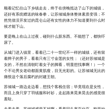
顺着记忆往山下乡镇走去，终于在傍晚抵达了山下的城镇，
还好有系统赠送的咏春拳，让苏倾城身体整体素质变强；不
然凭借没开发过的昆仑山还有女性的体力不知道要到什么时
候才能下山。
要是晚上在山上过夜，碰到什么脏东西。不能想了，都快吓
尿了。
从城门进入镇里，看着已二十一世纪不一样的城镇，还有留
着辫子的男子，看着只有三寸金莲的女性；（还好苏倾城是
女的，不然在清朝盯着女子的脚看，明显想找事啊！）一个
个不论男女老幼都面黄肌瘦，目无光彩的。让苏倾城无比的
痛恨这个落后腐朽的封建王朝。
苏倾城一路边走边看，想找个客栈住宿；毕竟现在是女性，
而且上身只穿了羽绒服和衬衫，走起路来晃来晃去的感觉很
羞耻。
走着走着，苏倾城感觉不对啊；看着回头率百分百，刚开始