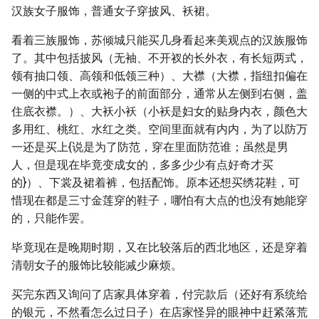
汉族女子服饰，普通女子穿披风、袄裙。
看着三族服饰，苏倾城只能买几身看起来美观点的汉族服饰
了。其中包括披风（无袖、不开衩的长外衣，有长短两式，
领有抽口领、高领和低领三种）、大襟（大襟，指纽扣偏在
一侧的中式上衣或袍子的前面部分，通常从左侧到右侧，盖
住底衣襟。）、大袄小袄（小袄是妇女的贴身内衣，颜色大
多用红、桃红、水红之类。空间里面就有内内，为了以防万
一还是买上{说是为了防范，穿在里面防范谁；虽然是男
人，但是现在毕竟变成女的，多多少少有点好奇才买
的}）、下裳及裙着裤，包括配饰。原本还想买绣花鞋，可
惜现在都是三寸金莲穿的鞋子，哪怕有大点的也没有她能穿
的，只能作罢。
毕竟现在是晚期时期，又在比较落后的西北地区，还是穿着
清朝女子的服饰比较能减少麻烦。
买完东西又询问了店家具体穿着，付完款后（还好有系统给
的银元，不然看怎么过日子）在店家怪异的眼神中赶紧落荒