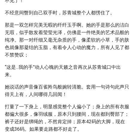
不见了！
不经意间瞥到自己双手时，苏青城整个人都愣住了。
那是一双怎样完美无暇的纤纤玉手啊。她的手是那么的洁白
无瑕，似乎散发着莹莹光泽，仿佛是一件绝美的艺术品般的
纯净。那一对纤细又毫无杂质的手，像柔软的小草，手的肤
色就像那凝结的玉脂，有着令人心动的魔力，所有人见了都
不禁赞叹；
“这是...我的手”动人心魄的天籁之音再次从苏青城口中出
来。
她说话的声音像百雀羚鸟般婉转清脆。套用一句诗句此声只
得天上有，人间哪得几回闻！
打量了一下身上，明显感觉整个人偏小了；身上的所有衣服
都偏大很多，像羽绒服，原本只到腰间，现在都到臀部了；
裤子还好是绑绳的，不然肯定掉；原本42码的大脚，现在
变成36码。如果要走路都不好走了。