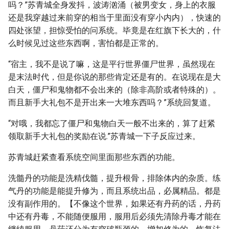
吗？”苏青城全身发抖，波涛汹涌（被男变女，身上的衣服
还是我穿越过来前穿的相当于里面没有穿小内内），快速的
四处张望，担惊受怕的问系统。毕竟是在红旗下长大的，什
么时候见过这些东西啊，害怕都是正常的。
“宿主，我不是说了嘛，这是平行世界僵尸世界，虽然现在
是末法时代，但是你说的那些肯定还是有的。在说现在是大
白天，僵尸和鬼物都不会出来的（除非高阶或者特殊的）。
而且新手大礼包不是开出来一大堆东西吗？”系统回复道。
“对哦，我都忘了僵尸和鬼物白天一般不出来的，算了赶紧
领取新手大礼包的奖励在说.”苏青城一下子反应过来。
苏青城赶紧查看系统空间里面那些东西的功能。
洗髓丹的功能是洗精伐髓，提升根骨，排除体内的杂质。练
气丹的功能是能提升修为，而且系统出品，必属精品。都是
没有副作用的。【不像这个世界，如果还有丹药的话，丹药
中还有丹毒，不能随便服用，服用后必须先清除丹毒才能在