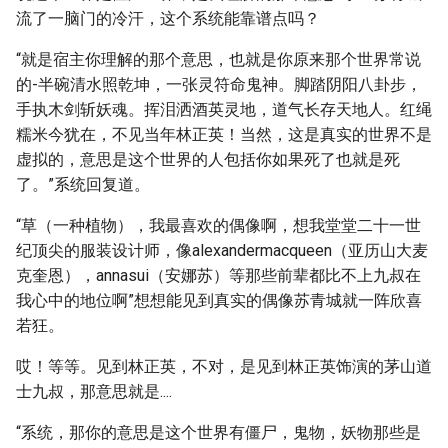
流了一脑门的冷汗，这个系统能靠谱点吗？
“就是宿主你理解的那个意思，也就是你原来那个世界常说
的-半碗清水照乾坤，一张灵符命鬼神。脚踏阴阳八卦步，
手执木剑斩妖魂。挥泪洒酒英灵地，道气长存天地人。红绳
糯米今犹在，不见当年林正英！当然，这是真实的世界不是
虚拟的，意思是这个世界的人包括你如果死了也就是死
了。”系统回复道。
“草（一种植物），我最喜欢的偶像啊，想我堂堂二十一世
纪顶尖的服装设计师，像alexandermacqueen（亚历山大麦
克奎恩），annasui（安娜苏）等那些前辈都比不上九叔在
我心中的地位啊”想想能见到真实的偶像苏青城就一阵欣喜
若狂。
哎！等等。见到林正英，不对，是见到林正英饰演的茅山道
士九叔，那意思就是....
“系统，那你的意思是这个世界有僵尸，鬼物，妖物那些是