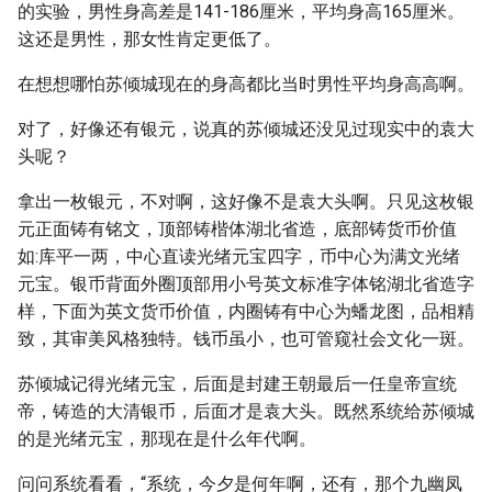
的实验，男性身高差是141-186厘米，平均身高165厘米。
这还是男性，那女性肯定更低了。
在想想哪怕苏倾城现在的身高都比当时男性平均身高高啊。
对了，好像还有银元，说真的苏倾城还没见过现实中的袁大
头呢？
拿出一枚银元，不对啊，这好像不是袁大头啊。只见这枚银
元正面铸有铭文，顶部铸楷体湖北省造，底部铸货币价值
如:库平一两，中心直读光绪元宝四字，币中心为满文光绪
元宝。银币背面外圈顶部用小号英文标准字体铭湖北省造字
样，下面为英文货币价值，内圈铸有中心为蟠龙图，品相精
致，其审美风格独特。钱币虽小，也可管窥社会文化一斑。
苏倾城记得光绪元宝，后面是封建王朝最后一任皇帝宣统
帝，铸造的大清银币，后面才是袁大头。既然系统给苏倾城
的是光绪元宝，那现在是什么年代啊。
问问系统看看，“系统，今夕是何年啊，还有，那个九幽凤