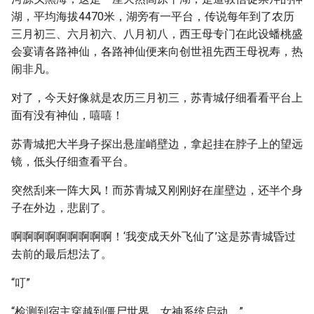
湖，平均海拔4470米，湖旁有一平台，传说每年到了农历
三月初三、六月初六、八月初八，西王母专门在此设蟠桃盛
会宴请各路神仙，各路神仙便来向创世祖先西王母祝寿，热
闹非凡。
对了，今天好像就是农历三月初三，苏青城仔细看看平台上
面有没有神仙，嘻嘻！
苏青城把大半身子探出悬崖峭壁边，拿起挂在脖子上的望远
镜，低头仔细查看平台。
突然刮来一阵大风！而苏青城又刚刚好在崖壁边，还半个身
子在外边，悲剧了。
啊啊啊啊啊啊啊啊啊！‘我变成天外飞仙了’这是苏青城昏过
去前的最后想法了。
“叮”
“检测到宿主穿越到僵尸世界，女神系统启动。”