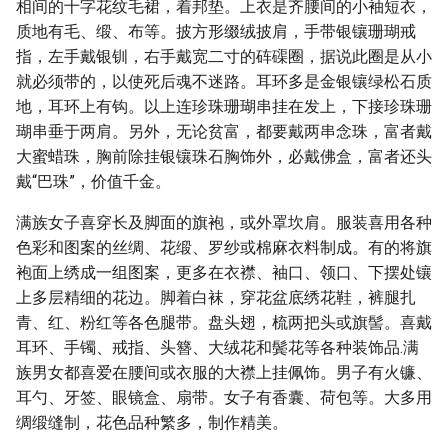
相间的十字花纹毛裙，着邦垫。上衣是齐腰间的小袖短衣，
质地有毛、缎、布等。披方形缀绒披肩，手带银镶珊瑚戒
指，左手戴银钏，右手戴宽二寸的砗磲圈，据说此圈是从小
就必须带的，以使死后魂不迷路。耳环多是金银镶绿松石质
地，耳环上有钩。以上连珍珠珊瑚串挂在发上，下接珍珠珊
瑚串垂于两肩。另外，无论贫富，都要戴两串念珠，富者戴
大蜜蜡珠，胸前除挂银镶珠石胸饰外，必戴佛盒，富者还头
戴“巴珠”，价值千金。
满族女子喜穿长及脚面的旗袍，或外罩坎肩。服装喜用各种
色彩和图案的丝绸、花缎、罗纱或棉麻衣料制成。有的将旗
袍面上绣成一组图案，更多在衣襟、袖口、领口、下摆处镶
上多层精细的花边。脚着白袜，穿花盆底绣花鞋，裤腿扎
青、红、粉红等各色腿带。盘头翅，梳两把头或旗髻。喜戴
耳环、手镯、戒指、头簪、大绒花和鬓花等各种装饰品.满
族男女都喜爱在腰间或衣服的大襟上挂佩饰。男子有火镰、
耳勺、牙签、眼镜盒、扇带。女子有香囊、荷包等。大多用
绸缎缝制，花色品种繁多，制作精美。