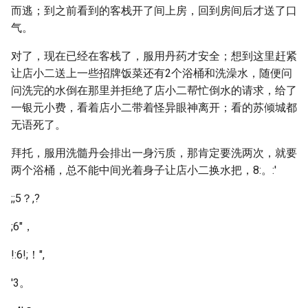
而逃；到之前看到的客栈开了间上房，回到房间后才送了口
气。
对了，现在已经在客栈了，服用丹药才安全；想到这里赶紧
让店小二送上一些招牌饭菜还有2个浴桶和洗澡水，随便问
问洗完的水倒在那里并拒绝了店小二帮忙倒水的请求，给了
一银元小费，看着店小二带着怪异眼神离开；看的苏倾城都
无语死了。
拜托，服用洗髓丹会排出一身污质，那肯定要洗两次，就要
两个浴桶，总不能中间光着身子让店小二换水把，8:。:'
;;5？,?
;6"，
!:6!;！",
'3。