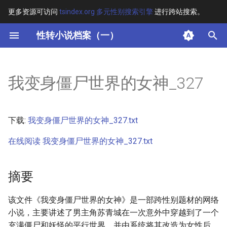
更多资源可访问
tsindex.org 多元性别搜索引擎
进行跨站搜索。
键
性转小说档案（一）
入
摘要
以
我变身僵尸世界的女神_327
开
其他信息 [Processed Page
Metadata]
始
下载:
我变身僵尸世界的女神_327.txt
搜
正文
在线阅读 我变身僵尸世界的女神_327.txt
索
摘要
该文件《我变身僵尸世界的女神》是一部跨性别题材的网络
小说，主要讲述了男主角苏青城在一次意外中穿越到了一个
充满僵尸和妖怪的平行世界，并由系统将其改造为女性后，