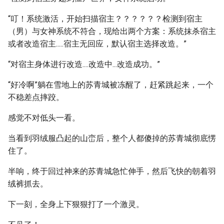
“叮！系统激活，开始扫描宿主？？？？？？检测到宿主
（男）与女神系统不符合，现给出两个方案：系统抹杀宿主
或者改造宿主.....宿主无回应，默认宿主选择改造。”
“对宿主身体进行改造....改造中...改造成功。”
“好冷啊”躺在雪地上的苏青城被冻醒了，赶紧跳起来，一个
不稳差点摔跤。
感觉不对低头一看。
当看到羽绒服凸起的山峦后，整个人都傻掉的苏青城彻底愣
住了。
半响，终于回过神来的苏青城急忙伸手，然后飞快的朝着羽
绒裤抓去。
下一刻，全身上下狠狠打了一个激灵。