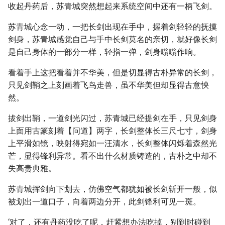
收起丹药后，苏青城突然想起来系统空间中还有一柄飞剑。
苏青城心念一动，一把长剑出现在手中，握着剑轻轻的抚摸
剑身，苏青城感觉自己与手中长剑莫名的亲切，就好像长剑
是自己身体的一部分一样，轻指一弹，剑身嗡嗡作响。
看着手上这把看着并不华美，但是切显得古朴异常的长剑，
只见剑鞘之上刻画着飞鸟走兽，虽不华美但却显得古意怏
然。
拔剑出鞘，一道剑光闪过，苏青城已经提剑在手，只见剑身
上面用古篆刻着【问道】两字，长剑整体长三尺七寸，剑身
上平滑如镜，映射得宛如一汪清水，长剑整体闪烁着森然光
芒，显得锋利异常。看不出什么材质铸造的，古朴之中却不
失高贵典雅。
苏青城挥剑向下划去，仿佛空气都犹如被长剑斩开一般，似
被划出一道口子，向着两边分开，此剑锋利可见一斑。
‘对了，还有丹药没吃了呢，赶紧想办法吃掉，别到时碰到