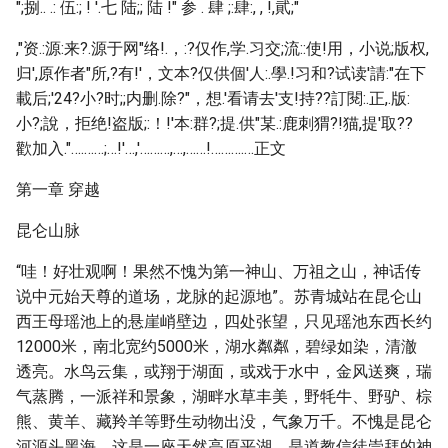
";捌.. .: 伍:; ! '.七 陆;; 陆 !" 参 . 肆 ;:肆:, , !,貮;"
,"资.:源:来?.源于网"络!.，:?仅作,学.习交;流::使!用，小说;版权,
归',原作者"所,?有!'，文本?仅供個'人:.學.!习和?试读'請:"在下
載后;'24?小?时;;内删.除?"，想.'看请去'支!持??訂閱:.正,.版:
小?;說，拒绝!盗版;:！!'本:群?;提.供"某.:鹿刺猬?!猫,提'取??
歡加入."….……;…!'…,'………,…,……!……….…正文
第一章 穿越
昆仑山脉
“哇！好壮观啊！果然不愧为第一神山、万祖之山，神话传
说中元始天尊的道场，龙脉的起源地”。苏青城站在昆仑山
西王母瑶池上的悬崖峭壁边，四处张望，只见瑶池东西长约
12000米，南北宽约5000米，湖水粼粼，碧绿如染，清澈
透亮。水鸟云集，或翔于湖面，或戏于水中，金风送爽，瑞
气蒸腾，一派祥和景象，湖畔水草丰美，野牦牛、野驴、棕
熊、黄羊、藏羚羊等野生动物出没，气象万千。不愧是昆仑
河源头黑海，这是一座天然高原平湖，是道教信徒崇拜的神