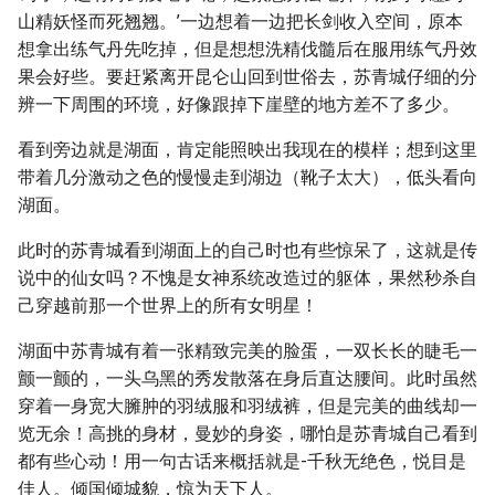
山精妖怪而死翘翘。’一边想着一边把长剑收入空间，原本
想拿出练气丹先吃掉，但是想想洗精伐髓后在服用练气丹效
果会好些。要赶紧离开昆仑山回到世俗去，苏青城仔细的分
辨一下周围的环境，好像跟掉下崖壁的地方差不了多少。
看到旁边就是湖面，肯定能照映出我现在的模样；想到这里
带着几分激动之色的慢慢走到湖边（靴子太大），低头看向
湖面。
此时的苏青城看到湖面上的自己时也有些惊呆了，这就是传
说中的仙女吗？不愧是女神系统改造过的躯体，果然秒杀自
己穿越前那一个世界上的所有女明星！
湖面中苏青城有着一张精致完美的脸蛋，一双长长的睫毛一
颤一颤的，一头乌黑的秀发散落在身后直达腰间。此时虽然
穿着一身宽大臃肿的羽绒服和羽绒裤，但是完美的曲线却一
览无余！高挑的身材，曼妙的身姿，哪怕是苏青城自己看到
都有些心动！用一句古话来概括就是-千秋无绝色，悦目是
佳人。倾国倾城貌，惊为天下人。