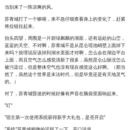
当刮来了一阵凉爽的风。
苏青城打了一个哆嗦，来不急仔细查看身上的变化了，赶紧
将拉链拉起来。
抬头四望，周围是一片碧绿粼粼的湖面，还有远处的山峦，
蓝蓝的天空。不对啊，苏青城不是从昆仑瑶池峭壁上面掉下
来吗？按理说应该掉到湖水里面才对啊，怎么会在湖边平台
上面，而且空气怎么感觉清新了很多，虽然昆仑山脉没怎么
被污染过，但是整体空气也没有现在感觉这么好啊。（那当
然了，虽然这个世界是末法时代，但是毕竟还是有天地灵气
的。）
对了，苏青城昏迷的时候好像有声音在脑袋里面响起来。
“叮”
“宿主第一次使用系统获得新手大礼包，是否开启”
“系统”苏青城稍微的迟疑了一下，开口说道。