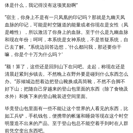
体是什么，我记得没有这项奖励啊”
“宿主，你身上不是有一只凤凰的印记吗？那就是九幽天凤
血脉的印记，可能是时空隧道的能量或者你现在是女性（凤
是雌性），所以激活了你身上的血脉。至于什么是九幽血脉
和现在年份；呵呵，本系统是女神系统，不是答疑系统，自
己去了解。”系统边回答边想，‘什么都问我，那还要你干
嘛，你是个十万为什么吗？’
“额！算了，这些还是回到山下在问吧。走起，称现在还是
清晨赶紧到乡镇去。不然晚上在野外要是碰到什么东西怎么
办。”苏倾城边想着边把登山靴换成高筒靴，不然不合脚不
好下山；把随自己穿越来的登山包里面的东西（除了食物及
水外）和换下来的登山靴装进空间里面。
毕竟登山包里面有一些不能让这个世界的人看见的东西，比
如工兵铲，手机钱包，便携带的帐篷和睡袋等现在这个时空
明显造不出来的产品。至于登山包总不能空着手到时在人群
前凭空变出东西吧。