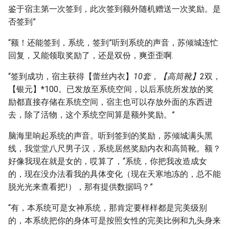
鉴于宿主第一次签到，此次签到额外随机赠送一次奖励。是
否签到”
“额！还能签到，系统，签到”听到系统的声音，苏倾城连忙
回复，又能领取奖励了，还是双份，爽歪歪啊.
“签到成功，宿主获得【蕾丝内衣】
10套，【高筒靴】
2双，
【银元】*100。已发放至系统空间，以后系统所发放的奖
励都直接存储在系统空间，宿主也可以存放外面的东西进
去，除了活物，这个系统空间算是额外奖励。”
脑海里响起系统的声音。听到签到的奖励，苏倾城满头黑
线，我堂堂八尺男子汉，系统居然奖励内衣和高筒靴。额？
好像我现在就是女的，哎算了，“系统，你把我改造成女
的，现在没办法看我的具体变化（现在天寒地冻的，总不能
脱光光来查看把!），那有提供数据吗？”
“有，本系统可是女神系统，那肯定要样样都是完美级别
的，本系统把你的身体可是按照女性的完美比例和九头身来