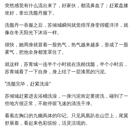
突然感觉有什么流出来了，好家伙，都流鼻血了；赶紧盘膝
坐好，拿出洗髓丹服下。
洗髓丹一吞服之后，苏倾城瞬间就觉得浑身变得暖洋洋，就
像在冬天阳光下沐浴一样。
很快，她周身就冒着一股热气，热气越来越多，形成了一股
雾气，把他全身都笼罩住了。
就这样，苏青城一连半个小时就在洗精伐髓，半个小时后，
苏青城看了一下自身，身上结了一层漆黑的污泥。
“洗髓完毕，赶紧洗澡”
苏倾城赶紧进去浴桶洗澡，一身污泥肯定要搓洗，碰到了一
些地方很正常，不敢停留飞速的清洗干净。
看着左胸口的九幽凤体的印记。只见凤凰趴在山峦上，尾翼
舒展着，看起来色彩缤纷，活灵活现的。