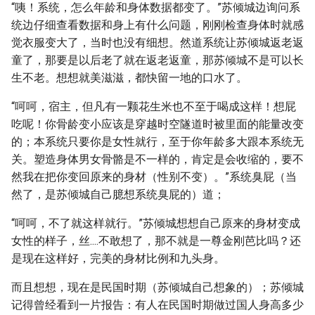
“咦！系统，怎么年龄和身体数据都变了。”苏倾城边询问系
统边仔细查看数据和身上有什么问题，刚刚检查身体时就感
觉衣服变大了，当时也没有细想。然道系统让苏倾城返老返
童了，那要是以后老了就在返老返童，那苏倾城不是可以长
生不老。想想就美滋滋，都快留一地的口水了。
“呵呵，宿主，但凡有一颗花生米也不至于喝成这样！想屁
吃呢！你骨龄变小应该是穿越时空隧道时被里面的能量改变
的；本系统只要你是女性就行，至于你年龄多大跟本系统无
关。塑造身体男女骨骼是不一样的，肯定是会收缩的，要不
然我在把你变回原来的身材（性别不变）。”系统臭屁（当
然了，是苏倾城自己臆想系统臭屁的）道；
“呵呵，不了就这样就行。”苏倾城想想自己原来的身材变成
女性的样子，丝....不敢想了，那不就是一尊金刚芭比吗？还
是现在这样好，完美的身材比例和九头身。
而且想想，现在是民国时期（苏倾城自己想象的）；苏倾城
记得曾经看到一片报告：有人在民国时期做过国人身高多少