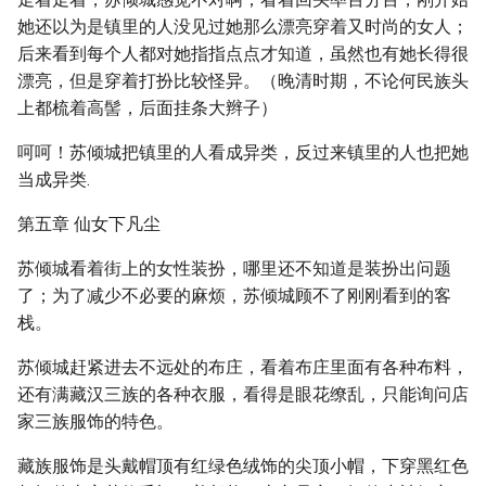
她还以为是镇里的人没见过她那么漂亮穿着又时尚的女人；
后来看到每个人都对她指指点点才知道，虽然也有她长得很
漂亮，但是穿着打扮比较怪异。（晚清时期，不论何民族头
上都梳着高髻，后面挂条大辫子）
呵呵！苏倾城把镇里的人看成异类，反过来镇里的人也把她
当成异类.
第五章 仙女下凡尘
苏倾城看着街上的女性装扮，哪里还不知道是装扮出问题
了；为了减少不必要的麻烦，苏倾城顾不了刚刚看到的客
栈。
苏倾城赶紧进去不远处的布庄，看着布庄里面有各种布料，
还有满藏汉三族的各种衣服，看得是眼花缭乱，只能询问店
家三族服饰的特色。
藏族服饰是头戴帽顶有红绿色绒饰的尖顶小帽，下穿黑红色