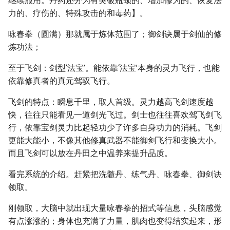
继续服用。丹药还分为有突破瓶颈的、增加修为的、恢复法
力的、疗伤的、特殊攻击的和毒药】。
咏春拳（圆满）那就属于炼体范围了；御剑诀属于剑仙的修
炼功法；
至于飞剑：剑型‘法宝’。能依靠‘法宝’本身的灵力飞行，也能
依靠修真者的真元驾驭飞行。
飞剑的特点：瞬息千里，取人首级。灵力越高飞剑速度越
快，往往只能看见一道剑光飞过。剑士也往往喜欢驾飞剑飞
行，依靠宝剑灵力比起轻功少了许多自身功力的消耗。飞剑
更能大能小，不像其他修真武器不能御剑飞行和变换大小。
而且飞剑可以放在丹田之中温养来提升品质。
看完系统的介绍。赶紧把洗髓丹、练气丹、咏春拳、御剑诀
领取。
刚领取，大脑中就出现大量咏春拳的招式等信息，头脑感觉
有点涨涨的；身体也充满了力量，肌肉也变得结实起来，形