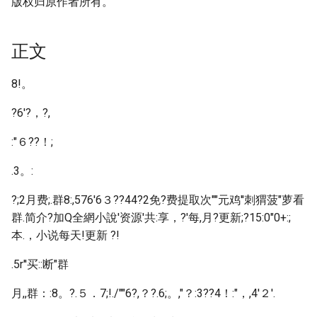
版权归原作者所有。
正文
8!。
?6'?，?,
:"６??！;
.3。:
?;2月费;.群8:,576'6３??44?2免?费提取次""元鸡''刺猬菠"萝看
群.简介?加Q全網小說'资源'共:享，?'每,月?更新;?15:0"0+:;
本.，小说每天!更新 ?!
.5r''买::断"群
月,,群：:8。?.５．7;!./""6?,？?.6;。,"？:3??4！:"，,4'２'.