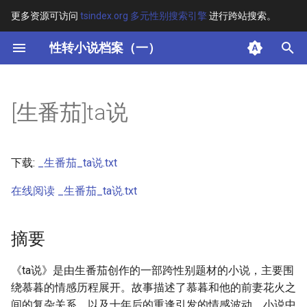
更多资源可访问
tsindex.org 多元性别搜索引擎
进行跨站搜索。
键
性转小说档案（一）
入
摘要
以
[生番茄]ta说
开
其他信息 [Processed Page
Metadata]
始
下载:
_生番茄_ta说.txt
搜
正文
在线阅读 _生番茄_ta说.txt
索
摘要
《ta说》是由生番茄创作的一部跨性别题材的小说，主要围
绕慕暮的情感历程展开。故事描述了慕暮和他的前妻花火之
间的复杂关系，以及十年后的重逢引发的情感波动。小说中