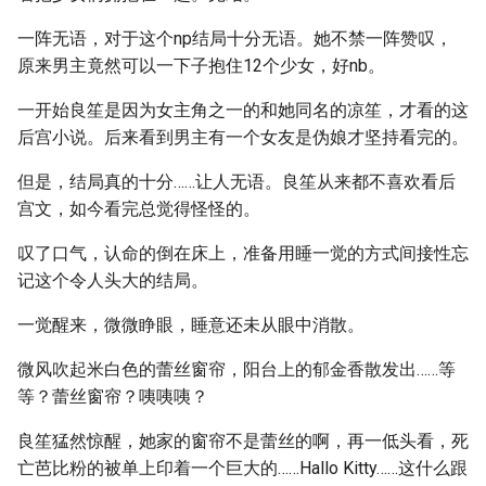
一阵无语，对于这个np结局十分无语。她不禁一阵赞叹，
原来男主竟然可以一下子抱住12个少女，好nb。
一开始良笙是因为女主角之一的和她同名的凉笙，才看的这
后宫小说。后来看到男主有一个女友是伪娘才坚持看完的。
但是，结局真的十分……让人无语。良笙从来都不喜欢看后
宫文，如今看完总觉得怪怪的。
叹了口气，认命的倒在床上，准备用睡一觉的方式间接性忘
记这个令人头大的结局。
一觉醒来，微微睁眼，睡意还未从眼中消散。
微风吹起米白色的蕾丝窗帘，阳台上的郁金香散发出……等
等？蕾丝窗帘？咦咦咦？
良笙猛然惊醒，她家的窗帘不是蕾丝的啊，再一低头看，死
亡芭比粉的被单上印着一个巨大的……Hallo Kitty……这什么跟