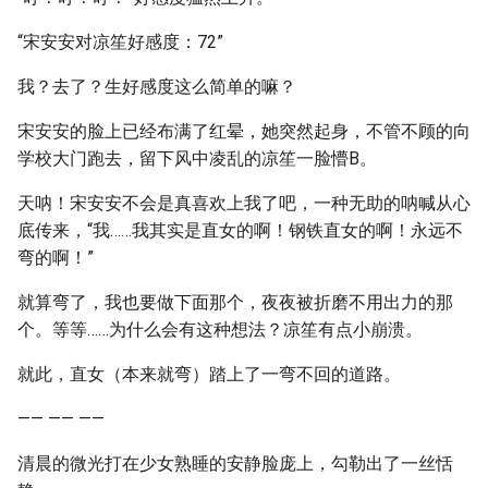
“宋安安对凉笙好感度：72”
我？去了？生好感度这么简单的嘛？
宋安安的脸上已经布满了红晕，她突然起身，不管不顾的向
学校大门跑去，留下风中凌乱的凉笙一脸懵B。
天呐！宋安安不会是真喜欢上我了吧，一种无助的呐喊从心
底传来，“我……我其实是直女的啊！钢铁直女的啊！永远不
弯的啊！”
就算弯了，我也要做下面那个，夜夜被折磨不用出力的那
个。等等……为什么会有这种想法？凉笙有点小崩溃。
就此，直女（本来就弯）踏上了一弯不回的道路。
—— —— ——
清晨的微光打在少女熟睡的安静脸庞上，勾勒出了一丝恬