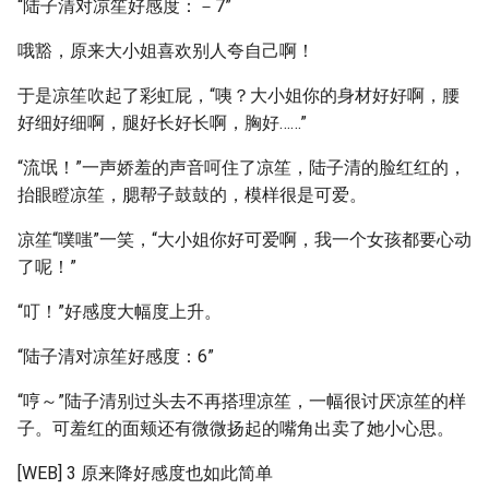
“陆子清对凉笙好感度：－7”
哦豁，原来大小姐喜欢别人夸自己啊！
于是凉笙吹起了彩虹屁，“咦？大小姐你的身材好好啊，腰
好细好细啊，腿好长好长啊，胸好……”
“流氓！”一声娇羞的声音呵住了凉笙，陆子清的脸红红的，
抬眼瞪凉笙，腮帮子鼓鼓的，模样很是可爱。
凉笙“噗嗤”一笑，“大小姐你好可爱啊，我一个女孩都要心动
了呢！”
“叮！”好感度大幅度上升。
“陆子清对凉笙好感度：6”
“哼～”陆子清别过头去不再搭理凉笙，一幅很讨厌凉笙的样
子。可羞红的面颊还有微微扬起的嘴角出卖了她小心思。
[WEB] 3 原来降好感度也如此简单