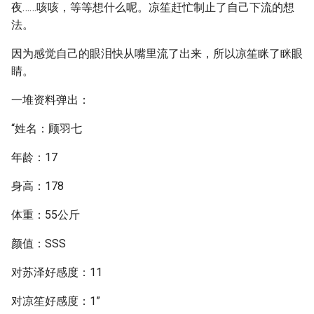
夜……咳咳，等等想什么呢。凉笙赶忙制止了自己下流的想
法。
因为感觉自己的眼泪快从嘴里流了出来，所以凉笙眯了眯眼
睛。
一堆资料弹出：
“姓名：顾羽七
年龄：17
身高：178
体重：55公斤
颜值：SSS
对苏泽好感度：11
对凉笙好感度：1”