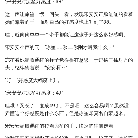
“宋安安对凉笙好感度：38”
这一声让凉笙一愣，回头一看，发现宋安安正脸红红的看着
她们牵着的手。而对自己的好感度也上升到了38。
哇，就简简单单一个牵手都能让这孩子升这么多好感啊。
宋安安小声的问：“凉笙……你……你刚才叫我什么？”
凉笙看她满脸通红的样子觉得很有意思，于是揉了揉对方的
头，继续笑着说：“安安啊～”
“叮！”好感度大幅度上升。
“宋安安对凉笙好感度：49”
哇哦！又长了，变成49了。不是吧，这么容易啊？虽然没
弄懂这个好感度是什么东西，但是凉笙却莫名自豪起来。
宋安安满脸通红的拉着凉笙的手，快速的往前走着。