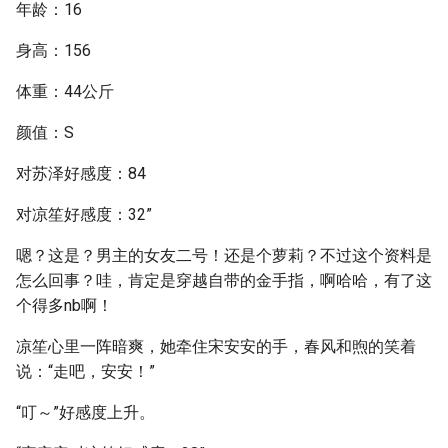
年龄：16
身高：156
体重：44公斤
颜值：S
对苏泽好感度：84
对凉笙好感度：32”
嗯？这是？男主的女友二号！还是个萝莉？不过这个资料是
怎么回事？哇，肯定是穿越自带的金手指，啊哈哈，有了这
个得多nb啊！
凉笙心里一阵暗爽，她牵住宋安安的手，春风和煦的笑着
说：“走吧，安安！”
“叮～”好感度上升。