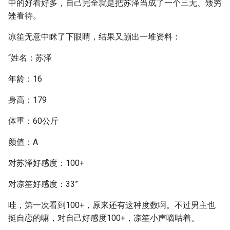
中的好看好多，自己完全就是把苏泽当成了一个三无、矮穷
矬看待。
凉笙无意中眯了下眼睛，结果又蹦出一堆资料：
“姓名：苏泽
年龄：16
身高：179
体重：60公斤
颜值：A
对苏泽好感度：100+
对凉笙好感度：33”
哇，第一次看到100+，原来还有这种度数啊。不过男主也
挺自恋的嘛，对自己好感度100+，凉笙小声嘀咕着。