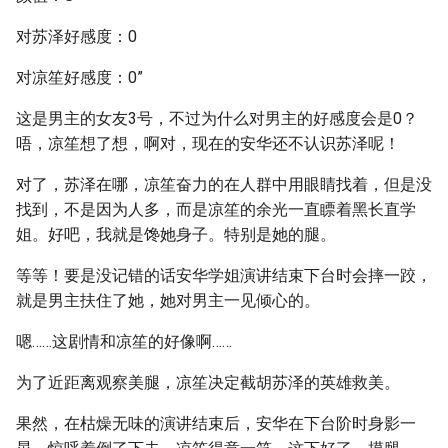
对苏泽好感度：0
对凉笙好感度：0”
这是男主的女友3号，不过为什么对男主的好感度会是0？
唔，凉笙想了想，啊对，现在的安华还不认识苏泽呢！
对了，苏泽在哪，凉笙奋力的在人群中用眼睛找着，但是没
找到，不是因为人多，而是凉笙的余光一直瞟着黑长直学
姐。好吧，我就是馋她身子。特别是她的腿。
等等！要是没记错的话安华学姐演讲结束下台时会摔一跤，
就是男主扶住了她，她对男主一见倾心的。
嗯……这剧情和凉笙的好像啊……
为了近距离观察美腿，凉笙决定截胡苏泽的英雄救美。
果然，在枯燥无味的演讲结束后，安华在下台阶时身影一