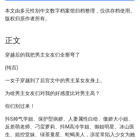
本文由多元性别中文数字档案馆归档整理，仅供存档使用。
版权归原作者所有。
正文
穿越后的我把男主女友们全掰弯了
(纯百)
一女子穿越到了后宫文中的男主某女友身上。
为啥男主女友们对我的好感度比对男主高？
你们别过来！
抖S帅气学姐、保护型病娇、人妻属性白给、傲娇大小姐、
反差萌老师、刁蛮萝莉、抖M高冷学姐、御姐明星、冰山医
生、姐控堂妹、绿茶童星、蛇蝎美人，凉笙常陷入少女为她