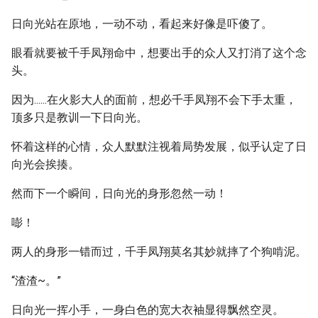
日向光站在原地，一动不动，看起来好像是吓傻了。
眼看就要被千手凤翔命中，想要出手的众人又打消了这个念
头。
因为......在火影大人的面前，想必千手凤翔不会下手太重，
顶多只是教训一下日向光。
怀着这样的心情，众人默默注视着局势发展，似乎认定了日
向光会挨揍。
然而下一个瞬间，日向光的身形忽然一动！
嘭！
两人的身形一错而过，千手凤翔莫名其妙就摔了个狗啃泥。
“渣渣~。”
日向光一挥小手，一身白色的宽大衣袖显得飘然空灵。