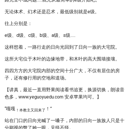
无论体术、幻术还是忍术，最低级别就是e级。
往上分别是：
e级、d级、c级、b级、a级、s级......
这样想着，一路行走的日向光回到了日向一族的大宅院。
这所大宅位于木叶的边缘地带，和木叶的高大围墙接壤。
四四方方的大宅院内部的空间十分广大，不仅有居住的房
子，还有修行用的空地和道场。
【讲真，最近一直用野果阅读看书追更，换源切换，朗读音
色多，www.yeguoyuedu.com 安卓苹果均可。】
“嘎嘎
！”
！本教主又回来了
站在门口的日向光喊了一嗓子，内部的日向一族族人只是十
分鄙视的瞥了她一眼，见怪不怪。