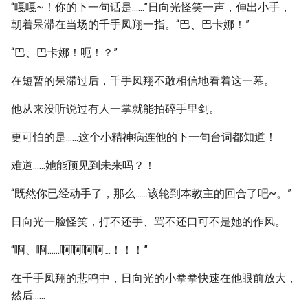
“嘎嘎~！你的下一句话是......”日向光怪笑一声，伸出小手，
朝着呆滞在当场的千手凤翔一指。“巴、巴卡娜！”
“巴、巴卡娜！呃！？”
在短暂的呆滞过后，千手凤翔不敢相信地看着这一幕。
他从来没听说过有人一掌就能拍碎手里剑。
更可怕的是......这个小精神病连他的下一句台词都知道！
难道......她能预见到未来吗？！
“既然你已经动手了，那么......该轮到本教主的回合了吧~。”
日向光一脸怪笑，打不还手、骂不还口可不是她的作风。
“啊、啊......啊啊啊啊
！！！”
~
在千手凤翔的悲鸣中，日向光的小拳拳快速在他眼前放大，
然后......