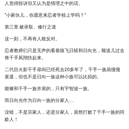
人觉得惊讶但又认为是情理之中的话。
“小家伙儿，你愿意来忍者学校上学吗？”
第三章.被录取、修行之道
这一刻，不再有人敢反对。
忍者教师们只是无声的看着猿飞日斩和日向光，顺道儿过去
将千手凤翔扶起来。
二代目火影千手扉间已经死去20多年了，千手一族虽慢慢
衰退，但也不是日向一族这种小族可以比拟的。
能够和千手一族并肩的，只有宇智波一族。
而日向光作为日向一族的分家人......
没错，不是宗家人，还是分家人，居然打败了千手一族的同
龄人！