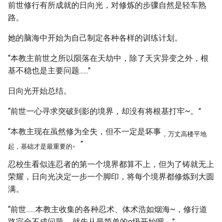
前世修行有所成就的日向光，对修炼的步骤自然是轻车熟
路。
她的脑海中开始为自己制定各种各样的训练计划。
“本教主前世之所以陨落在天劫中，除了天灾异变之外，根
基不稳也是主要问题......”
日向光开始总结。
“前世一心寻求突破到影的境界，却没有将根基打牢~。”
“本教主现在虽然修为全失，但不一定是坏事
，万丈高楼平地
。”
起，基础才是最重要的
忍校生看似连忍者的第一个境界都算不上，但为了铸就无上
荣耀，日向光决定一步一个脚印，将每个境界都修炼到大圆
满。
“前世......本教主收集的各种忍术、体术浩如烟海~，修行道
路完全不成问题......就先从最简单的e级开始吧。”