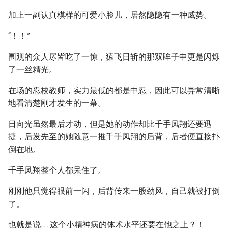
加上一副认真模样的可爱小脸儿，居然隐隐有一种威势。
“！！”
围观的众人尽皆吃了一惊，猿飞日斩的那双眸子中更是闪烁
了一丝精光。
在场的忍校教师，实力最低的都是中忍，因此可以异常清晰
地看清楚刚才发生的一幕。
日向光虽然最后才动，但是她的动作却比千手凤翔还要迅
捷，后发先至的她随意一推千手凤翔的后背，后者便直接扑
倒在地。
千手凤翔整个人都呆住了。
刚刚他只觉得眼前一闪，后背传来一股劲风，自己就被打倒
了。
也就是说......这个小精神病的体术水平还要在他之上？！