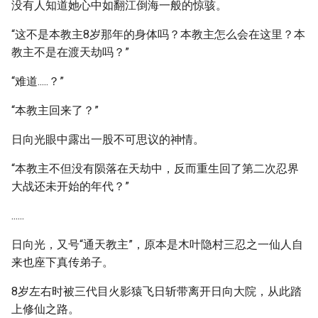
没有人知道她心中如翻江倒海一般的惊骇。
“这不是本教主8岁那年的身体吗？本教主怎么会在这里？本
教主不是在渡天劫吗？”
“难道.....？”
“本教主回来了？”
日向光眼中露出一股不可思议的神情。
“本教主不但没有陨落在天劫中，反而重生回了第二次忍界
大战还未开始的年代？”
......
日向光，又号“通天教主”，原本是木叶隐村三忍之一仙人自
来也座下真传弟子。
8岁左右时被三代目火影猿飞日斩带离开日向大院，从此踏
上修仙之路。