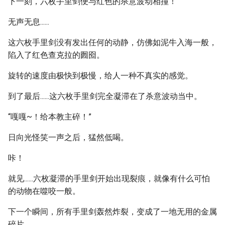
下一刻，六枚手里剑便与红色的杀意波动相撞！
无声无息......
这六枚手里剑没有发出任何的动静，仿佛如泥牛入海一般，
陷入了红色查克拉的囫囵。
旋转的速度由极快到极慢，给人一种不真实的感觉。
到了最后......这六枚手里剑完全凝滞在了杀意波动当中。
“嘎嘎~！给本教主碎！”
日向光怪笑一声之后，猛然低喝。
咔！
就见......六枚凝滞的手里剑开始出现裂痕，就像有什么可怕
的动物在噬咬一般。
下一个瞬间，所有手里剑轰然炸裂，变成了一地无用的金属
碎片。