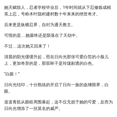
她天赋惊人，忍者学校毕业后，1年时间就从下忍修炼成精
英上忍，号称木叶隐村建村数十年来来的绝世奇才。
后来更是纵横忍界，自封为通天教主。
可惜的是......她最终还是陨落在了天劫中。
不过......这次她又回来了！
清晨的阳光缓缓升起，照在日向光那张可爱白皙的小脸儿
上，更加奇异的是，那双眸子是玲珑剔透的白色。
“白眼！”
日向光结印，十分熟练的开启了日向一族的血继限界，白
眼。
道道青筋从眼眶周围暴起，这不仅无损于她的可爱，反而为
日向光增添了一丝莫名的威严。