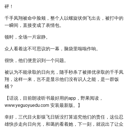
砰！
千手凤翔被命中脸颊，整个人以螺旋状倒飞出去，被打中的
一瞬间，直接变成了表情包。
顿时，全场一片寂静。
众人看着这不可思议的一幕，脑袋里嗡嗡作响。
很快，他们便意识到一个问题。
被认为不能录取的日向光，随手秒杀了被择优录取的千手凤
翔，这样一来，岂不是显示他们没有识人之能，是一群饭
桶？
【话说，目前朗读听书最好用的app，野果阅读，
www.yeguoyuedu.com 安装最新版。】
幸好，三代目火影猿飞日斩没打算追究他们的责任，这位忍
雄快步走向日向光，和蔼的看着她，下一刻，就说出了让众