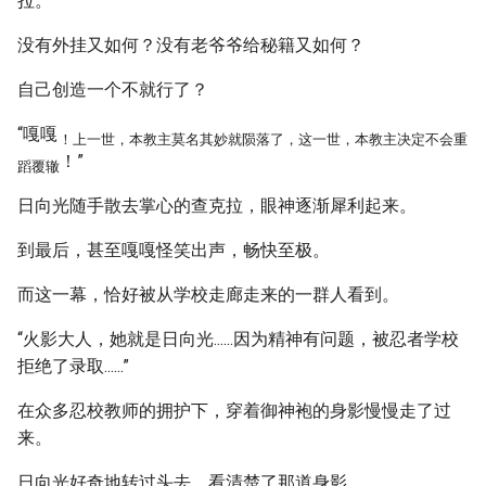
拉。
没有外挂又如何？没有老爷爷给秘籍又如何？
自己创造一个不就行了？
“嘎嘎
！上一世，本教主莫名其妙就陨落了，这一世，本教主决定不会重
！”
蹈覆辙
日向光随手散去掌心的查克拉，眼神逐渐犀利起来。
到最后，甚至嘎嘎怪笑出声，畅快至极。
而这一幕，恰好被从学校走廊走来的一群人看到。
“火影大人，她就是日向光......因为精神有问题，被忍者学校
拒绝了录取......”
在众多忍校教师的拥护下，穿着御神袍的身影慢慢走了过
来。
日向光好奇地转过头去，看清楚了那道身影。