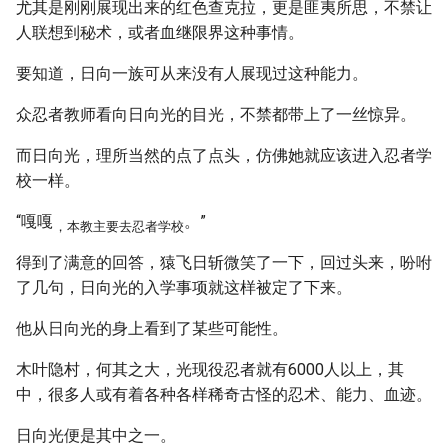
尤其是刚刚展现出来的红色查克拉，更是匪夷所思，不禁让
人联想到秘术，或者血继限界这种事情。
要知道，日向一族可从来没有人展现过这种能力。
众忍者教师看向日向光的目光，不禁都带上了一丝惊异。
而日向光，理所当然的点了点头，仿佛她就应该进入忍者学
校一样。
“嘎嘎
。”
，本教主要去忍者学校
得到了满意的回答，猿飞日斩微笑了一下，回过头来，吩咐
了几句，日向光的入学事项就这样被定了下来。
他从日向光的身上看到了某些可能性。
木叶隐村，何其之大，光现役忍者就有6000人以上，其
中，很多人或有着各种各样稀奇古怪的忍术、能力、血迹。
日向光便是其中之一。