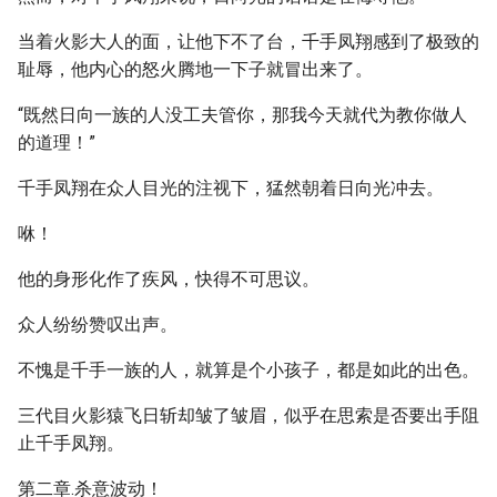
当着火影大人的面，让他下不了台，千手凤翔感到了极致的
耻辱，他内心的怒火腾地一下子就冒出来了。
“既然日向一族的人没工夫管你，那我今天就代为教你做人
的道理！”
千手凤翔在众人目光的注视下，猛然朝着日向光冲去。
咻！
他的身形化作了疾风，快得不可思议。
众人纷纷赞叹出声。
不愧是千手一族的人，就算是个小孩子，都是如此的出色。
三代目火影猿飞日斩却皱了皱眉，似乎在思索是否要出手阻
止千手凤翔。
第二章.杀意波动！