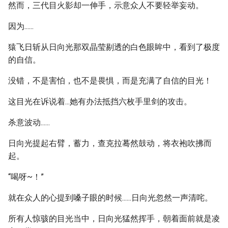
然而，三代目火影却一伸手，示意众人不要轻举妄动。
因为......
猿飞日斩从日向光那双晶莹剔透的白色眼眸中，看到了极度
的自信。
没错，不是害怕，也不是畏惧，而是充满了自信的目光！
这目光在诉说着...她有办法抵挡六枚手里剑的攻击。
杀意波动......
日向光提起右臂，蓄力，查克拉蓦然鼓动，将衣袍吹拂而
起。
“喝呀~！”
就在众人的心提到嗓子眼的时候......日向光忽然一声清咤。
所有人惊骇的目光当中，日向光猛然挥手，朝着面前就是凌