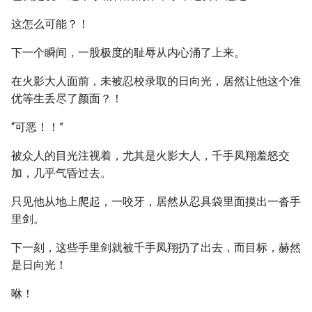
这怎么可能？！
下一个瞬间，一股极度的耻辱从内心涌了上来。
在火影大人面前，未被忍校录取的日向光，居然让他这个准
优等生丢尽了颜面？！
“可恶！！”
被众人的目光注视着，尤其是火影大人，千手凤翔羞怒交
加，几乎气昏过去。
只见他从地上爬起，一咬牙，居然从忍具袋里面摸出一沓手
里剑。
下一刻，这些手里剑就被千手凤翔扔了出去，而目标，赫然
是日向光！
咻！