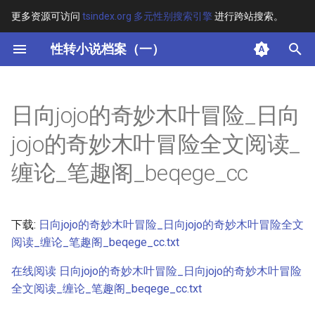
更多资源可访问
tsindex.org 多元性别搜索引擎
进行跨站搜索。
键
性转小说档案（一）
入
摘要
以
日向jojo的奇妙木叶冒险_日向
开
其他信息 [Processed Page
jojo的奇妙木叶冒险全文阅读_
Metadata]
始
缠论_笔趣阁_beqege_cc
搜
正文
索
下载:
日向jojo的奇妙木叶冒险_日向jojo的奇妙木叶冒险全文
阅读_缠论_笔趣阁_beqege_cc.txt
在线阅读 日向jojo的奇妙木叶冒险_日向jojo的奇妙木叶冒险
全文阅读_缠论_笔趣阁_beqege_cc.txt