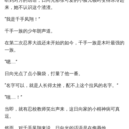
听到对方的话语，日向光那张可爱的小脸儿顿时变得冰冷起
来，她不认识这个渣渣。
“我是千手凤翔！”
千手一族的少年朗声道。
在第二次忍界大战还未开始的如今，千手一族是木叶最强的
一族。
“嗯......”
日向光点了点小脑袋，打量了他一番。
“名字可以，就是人长得太挫，配不上这个拉风的名字。”
“嗤......！”
当即，就有忍校教师笑出声来，这日向家的小精神病可真
逗。
然而，对千手凤翔来说，日向光的话语是在侮辱他。