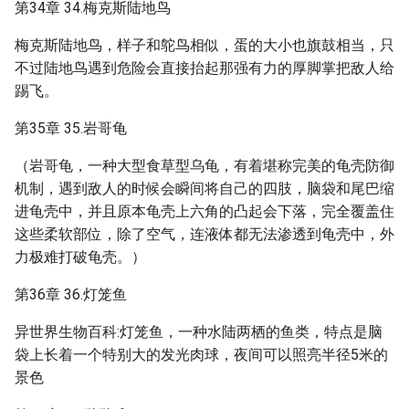
第34章 34.梅克斯陆地鸟
梅克斯陆地鸟，样子和鸵鸟相似，蛋的大小也旗鼓相当，只
不过陆地鸟遇到危险会直接抬起那强有力的厚脚掌把敌人给
踢飞。
第35章 35.岩哥龟
（岩哥龟，一种大型食草型乌龟，有着堪称完美的龟壳防御
机制，遇到敌人的时候会瞬间将自己的四肢，脑袋和尾巴缩
进龟壳中，并且原本龟壳上六角的凸起会下落，完全覆盖住
这些柔软部位，除了空气，连液体都无法渗透到龟壳中，外
力极难打破龟壳。）
第36章 36.灯笼鱼
异世界生物百科:灯笼鱼，一种水陆两栖的鱼类，特点是脑
袋上长着一个特别大的发光肉球，夜间可以照亮半径5米的
景色