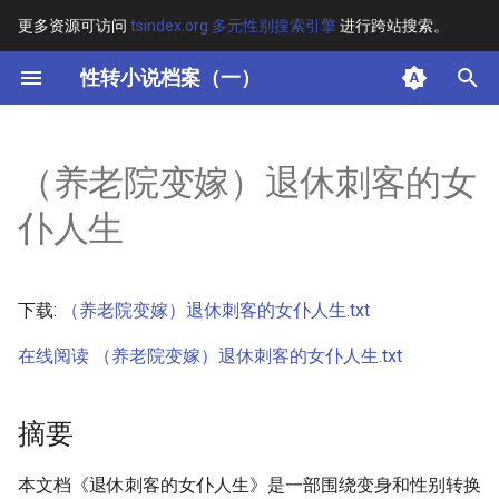
更多资源可访问
tsindex.org 多元性别搜索引擎
进行跨站搜索。
键
性转小说档案（一）
入
摘要
以
（养老院变嫁）退休刺客的女
开
其他信息 [Processed Page
仆人生
Metadata]
始
搜
正文
下载:
（养老院变嫁）退休刺客的女仆人生.txt
索
在线阅读 （养老院变嫁）退休刺客的女仆人生.txt
摘要
本文档《退休刺客的女仆人生》是一部围绕变身和性别转换