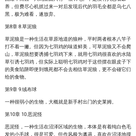
养，但费尽心机抓过来一对后发现后代的羽毛全都是乌七八
黑，极为难看，遂放弃。
第8章 8.草泥狼
草泥狼是一种生活在草原地道的狼种，平时两者根本八竿子
打不着一撇。但因为七羽鸡的味道鲜美，可草泥狼又不会爬
山，草泥狼想要诱捕七羽鸡下来，就用七羽鸡很喜欢的水陆
草引诱七羽鸡，但实际上聪明七羽鸡对于这些摆在眼皮子下
的美食陷阱即便到饿死都不会去相信草泥狼，更不会碰它们
给的食物。
第9章 9.绒布球
一种很弱小的生物，大概就是新手村出门的史莱姆。
第10章 10.恶泥怪
恶泥怪，一种生活在沼泽区域的生物，本体是有着纯白色毛
发的小毛球，很是可爱。但作风极为邋遢，喜欢在沼泽地摸