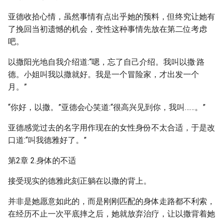
亚德收拾心情，虽然事情有点出乎她的预料，但终究让她有
了挽回当初遗憾的机会，变性这种事情先放在第二位考虑
吧。
以撒阳光地自我介绍道:“嗯，忘了自己介绍。我叫以撒·路
德。小姐叫我以撒就好。我是一个冒险家，才出发一个
月。”
“你好，以撒。”亚德会心笑道:“很高兴见到你，我叫……。”
亚德感觉过去的名字用作现在的女性身份不太合适，于是改
口道:“叫我德雅好了。”
第2章 2.身体的不适
接受现实的德雅此刻正躺在以撒的背上。
并非是她愿意如此的，而是刚刚匹配的身体走路都不利索，
在经历不止一次平底摔之后，她就放弃治疗，让以撒背着她