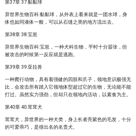
第37章 37.黏黏球
异世界生物百科:黏黏球，从外表上看来就是一团水球，身
体也如同液体一般，可以从石缝之类的地方流出去。
第38章 38.宝崽
异世界生物百科:宝崽，一种犬科生物，平时十分嚣张，但
被攻击的时候第一反应就是逃跑。
第39章 39.亚拉兽
一种爬行动物，具有着强健的四肢和爪子，领地意识极强无
比，会攻击所有踏入它领地体型超过它的生物，无论能不能
打过。虽然实力强劲，但却只在领地内活动，以素食为主。
第40章 40.茸茸犬
茸茸犬，异世界的一种犬类，身上长者亮紫色的毛发，十分
的可爱乖巧，是很出名的名贵犬。