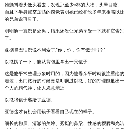
她颤抖着头低头看去，发现那至少c杯的大物，头晕目眩。
而且下半身那空荡荡的感觉表明她已经和他多年来相濡以沫
的兄弟说再见了。
明明他一直都是处男，结果还没让兄弟享受一下就和它告别
了。
亚德嘴巴话都说不利索了:“你，你，你有镜子吗？”
以撒愣了一下，他从背包里拿出一只镜子。
这是他平常整理形象时用的，因为他母亲平时就很注重他的
着装，出门旅行的时候更是叮嘱过以撒，好的打理能显出一
个人的精气神，让人愿意亲近。
以撒将镜子递给了亚德。
亚德这才有机会用镜子看看自己现在的样子。
细长的柳眉、清澈的美眸、秀挺的鼻梁、性感的樱唇和光洁