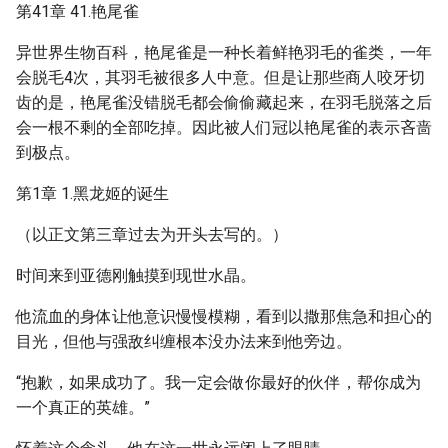
第41章 41.艳尾雀
异世界生物百科，艳尾雀是一种长着鲜艳羽毛的雀类，一年
会脱毛4次，其羽毛被很多人中意。但是让那些商人咬牙切
齿的是，艳尾雀没错脱毛都会偷偷藏起来，在羽毛脱落之后
会一根不剩的全部吃掉。因此被人们冠以艳尾雀的表示吝啬
到极点。
第1章 1.黑龙姬的诞生
（以正文第三章过去为开头去写的。）
时间来到亚德刚触摸到现世水晶。
他流血的身体让他意识慢慢模糊，看到以撒那焦急和担心的
目光，但他与强敌纠缠根本没办法来到他旁边。
“抱歉，如果成功了。我一定会做你最好的伙伴，帮你成为
一个真正的英雄。”