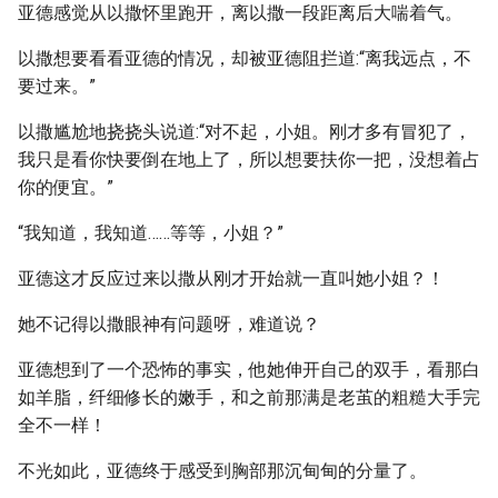
亚德感觉从以撒怀里跑开，离以撒一段距离后大喘着气。
以撒想要看看亚德的情况，却被亚德阻拦道:“离我远点，不
要过来。”
以撒尴尬地挠挠头说道:“对不起，小姐。刚才多有冒犯了，
我只是看你快要倒在地上了，所以想要扶你一把，没想着占
你的便宜。”
“我知道，我知道……等等，小姐？”
亚德这才反应过来以撒从刚才开始就一直叫她小姐？！
她不记得以撒眼神有问题呀，难道说？
亚德想到了一个恐怖的事实，他她伸开自己的双手，看那白
如羊脂，纤细修长的嫩手，和之前那满是老茧的粗糙大手完
全不一样！
不光如此，亚德终于感受到胸部那沉甸甸的分量了。