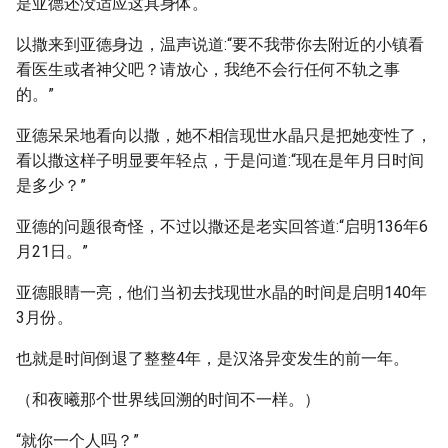
是亚德还没适应这具身体。
以撒来到亚德身边，温声说道:“要不我带你去附近的小镇看
看医生或者神父吧？请放心，我绝不会行任何不轨之事
的。”
亚德呆呆地看向以撒，她不相信现世水晶只是把她变性了，
看以撒这样子明显要年轻点，于是问道:“现在是年月日时间
是多少？”
亚德的问题很奇怪，不过以撒还是老实回答道:“启明136年6
月21日。”
亚德眼睛一亮，他们当初去找现世水晶的时间是启明140年
3月份。
也就是时间倒退了整整4年，是汉洛异变发生的前一年。
（和夜曦那个世界线回溯的时间不一样。）
“就你一个人吗？”