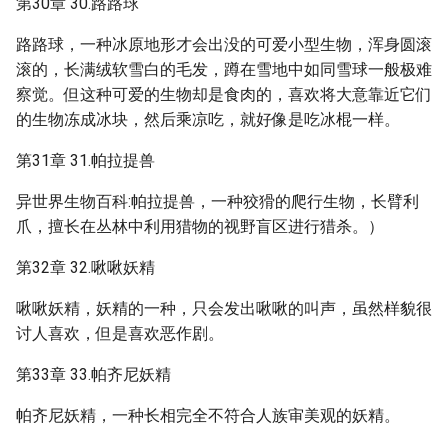
第30章 30.路路球
路路球，一种冰原地形才会出没的可爱小型生物，浑身圆滚
滚的，长满绒软雪白的毛发，蹲在雪地中如同雪球一般极难
察觉。但这种可爱的生物却是食肉的，喜欢将大意靠近它们
的生物冻成冰块，然后乘凉吃，就好像是吃冰棍一样。
第31章 31.帕拉提兽
异世界生物百科:帕拉提兽，一种狡猾的爬行生物，长臂利
爪，擅长在丛林中利用猎物的视野盲区进行猎杀。）
第32章 32.啾啾妖精
啾啾妖精，妖精的一种，只会发出啾啾的叫声，虽然样貌很
讨人喜欢，但是喜欢恶作剧。
第33章 33.帕齐尼妖精
帕齐尼妖精，一种长相完全不符合人族审美观的妖精。