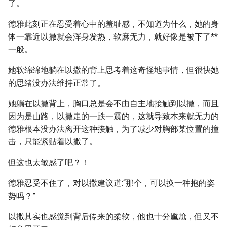
了。
德雅此刻正在忍受着心中的羞耻感，不知道为什么，她的身
体一靠近以撒就会浑身发热，软麻无力，就好像是被下了**
一般。
她软绵绵地躺在以撒的背上思考着这奇怪地事情，但很快她
的思绪没办法维持正常了。
她躺在以撒背上，胸口总是会不由自主地接触到以撒，而且
因为是山路，以撒走的一跌一震的，这就导致本来就无力的
德雅根本没办法离开这种接触，为了减少对胸部某位置的撞
击，只能紧贴着以撒了。
但这也太敏感了吧？！
德雅忍受不住了，对以撒建议道:“那个，可以换一种抱的姿
势吗？”
以撒其实也感觉到背后传来的柔软，他也十分尴尬，但又不