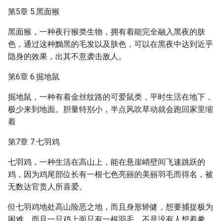
第5章 5.黑面猴
黑面猴，一种夜行猴类生物，拥有着能完全融入黑夜的肤
色，通过这种黝黑的毛发以及肤色，可以在黑夜中达到近乎
隐身的效果，出其不意袭击敌人。
第6章 6.掘地鼠
掘地鼠，一种有着金丝纹路的可爱鼠类，平时生活在地下，
极少来到地面。胆量特别小，半点风吹草动就会跑回家里缩
着
第7章 7.七羽鸡
七羽鸡，一种生活在高山上，能在悬崖峭壁间飞速跳跃的
鸡，因为鸡尾部位长有一根七色亮丽的美丽羽毛而得名，被
无数达官贵人所喜爱。
但七羽鸡地处高山险恶之地，而且身形矫健，想要捕捉极为
困难，而且一只鸡上面只有一根羽毛。不是没有人想着豢