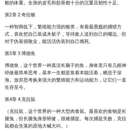
般的体重。全身的皮毛和筋骨都十分的沉重且韧性十足。
第2章 2.奇拉猴
一种智商低下，繁殖能力强的猴类，有着最愚蠢的捕猎方
式，喜欢把自己装成木桩子，等待敌人送到自己的嘴边。但
对于伪装很敬业，能活活伪装到自己饿死。
第3章 3.博德鱼
博德鱼，这个世界一种真没长脑子的鱼，身体里只有几根神
经做最简单思考，基本一生都是靠着本能活着，栖息于深
海。放弃思考换来强大的繁殖能力和运动能力，让它们一直
生存至今。
第4章 4.克拉鼠
（克拉鼠，这个世界的一种大型肉食鼠。最喜欢的食物是长
腿兔，但长腿兔身形矫健，很难捕捉。每次捕捉失败，克拉
鼠都会失落的原地大喊大叫。）