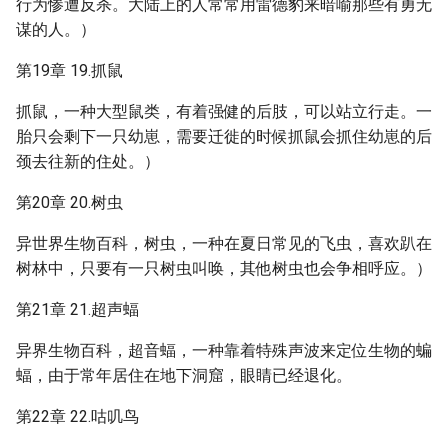
行为惨遭反杀。大陆上的人常常用雷德豹来暗喻那些有勇无
谋的人。）
第19章 19.抓鼠
抓鼠，一种大型鼠类，有着强健的后肢，可以站立行走。一
胎只会剩下一只幼崽，需要迁徙的时候抓鼠会抓住幼崽的后
颈去往新的住处。）
第20章 20.树虫
异世界生物百科，树虫，一种在夏日常见的飞虫，喜欢趴在
树林中，只要有一只树虫叫唤，其他树虫也会争相呼应。）
第21章 21.超声蝠
异界生物百科，超音蝠，一种靠着特殊声波来定位生物的蝙
蝠，由于常年居住在地下洞窟，眼睛已经退化。
第22章 22.咕叽鸟