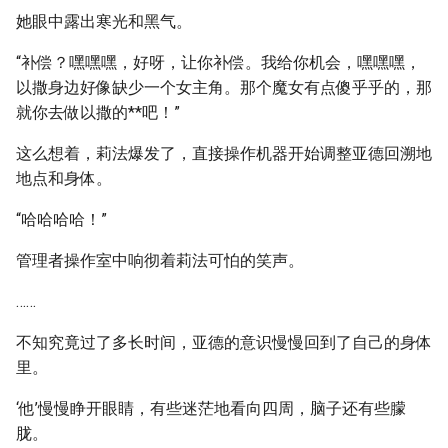
她眼中露出寒光和黑气。
“补偿？嘿嘿嘿，好呀，让你补偿。我给你机会，嘿嘿嘿，
以撒身边好像缺少一个女主角。那个魔女有点傻乎乎的，那
就你去做以撒的**吧！”
这么想着，莉法爆发了，直接操作机器开始调整亚德回溯地
地点和身体。
“哈哈哈哈！”
管理者操作室中响彻着莉法可怕的笑声。
……
不知究竟过了多长时间，亚德的意识慢慢回到了自己的身体
里。
‘他’慢慢睁开眼睛，有些迷茫地看向四周，脑子还有些朦
胧。