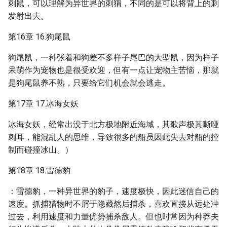
刺鼠，可以理解为异世界的刺猬，不同的是可以将背上的刺
发射出去。
第16章 16.狗尾鼠
狗尾鼠，一种张着和狗差不多样子尾巴的大型鼠，因为样子
呆萌作为宠物也是很受欢迎，但有一点让宠物主苦恼，那就
是狗尾鼠养不熟，只要给它们机会就会逃走。
第17章 17.冰海女妖
冰海女妖，经常出没于北方极地附近海域，其歌声极其嘶哑
刺耳，能混乱人的思维，导致很多的船员因此失去对船的控
制而碰撞冰山。）
第18章 18.雷德豹
：雷德豹，一种异世界的豹子，速度极快，因此迷信自己的
速度。抓捕猎物时不屑于隐藏然后捕杀，喜欢直接从远处冲
过去，利用速度和力量优势捕杀敌人。但也时常因为种莽夫