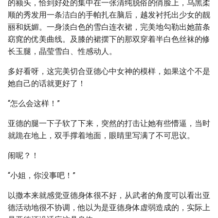
的额头，恰到好处的集中在一张清纯脱俗的俏脸上，乌黑柔
顺的秀发用一条洁白的手帕扎在脑后，越发衬托出少女的靓
丽和妩媚。一身淡白色的雪白连衣裙，完美地勾勒出她苗条
窈窕的优美曲线。及膝的裙摆下的那双穿着半白色丝袜的修
长玉腿，晶莹雪白、性感动人。
多好看呀，这完美切合亚德心中女神的模样，如果这个不是
她自己的话就更好了！
“怎么会这样！”
亚德的腿一下子软了下来，突然的打击让她有些懵逼，当时
就跪在地上，双手撑着地面，眼睛里写满了不可思议。
闹呢？！
“小姐，你没事吧！”
以撒本来就感觉亚德身体很不好，从武者的角度可以看出亚
德活动地很不协调，他以为是亚德身体虚弱造成的，实际上