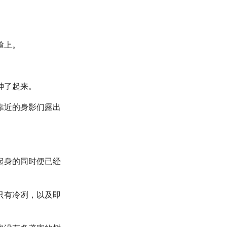
脸上。
神了起来。
靠近的身影们露出
起身的同时便已经
只有冷冽，以及即