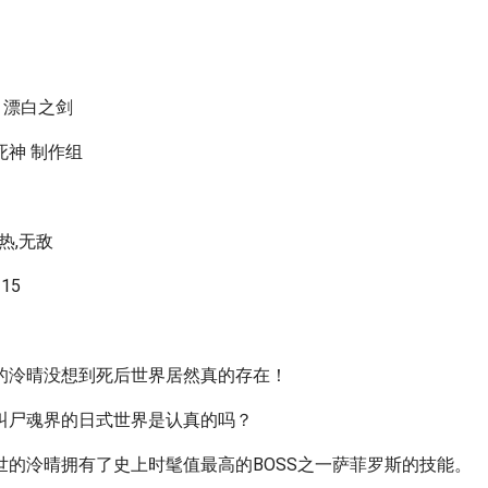
H，漂白之剑
死神 制作组
慢热,无敌
15
的泠晴没想到死后世界居然真的存在！
叫尸魂界的日式世界是认真的吗？
世的泠晴拥有了史上时髦值最高的BOSS之一萨菲罗斯的技能。