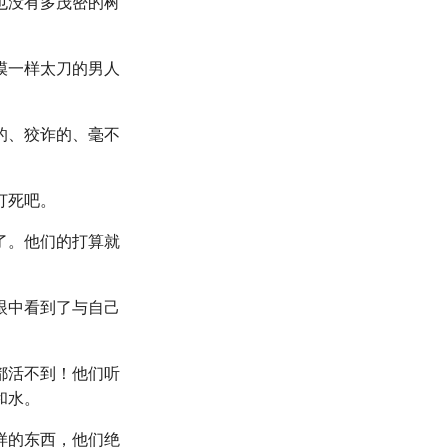
也没有多茂密的树
模一样太刀的男人
的、狡诈的、毫不
打死吧。
了。他们的打算就
眼中看到了与自己
都活不到！他们听
和水。
样的东西，他们绝