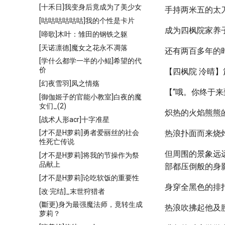
[十禾日]我变身后竟成为了美少女
手持两米五的太
[咕咕咕咕咕咕]我的个性是卡片
成为四枫院家养
[啼歌]木叶：雏田的钢铁之躯
[天诺凛德]魔女之花永不凋落
还有两百多年的
[学什么都学一半的小鲲]希望的代
价
【四枫院 泠晴】
[幻夜雪羽]凤之情殇
【“哦。你终于来
[御伽姬子的官能小教室]白夜的魔
女们_(2)
炽热的火焰熊熊
[战术人形acr]十字准星
热浪扑面而来烧
[才不是H萝莉]勇者爱丽丝的社会
性死亡传说
但周围的景象远
[才不是H萝莉]将我的节操作为祭
品献上
部都压倒般的身
[才不是H萝莉]论吃软饭的重要性
身穿全黑色的排
[改·完结]_末世狩猎者
(斷更)身为最强魔法师，竟转生成
热浪吹拂起他及
萝莉？