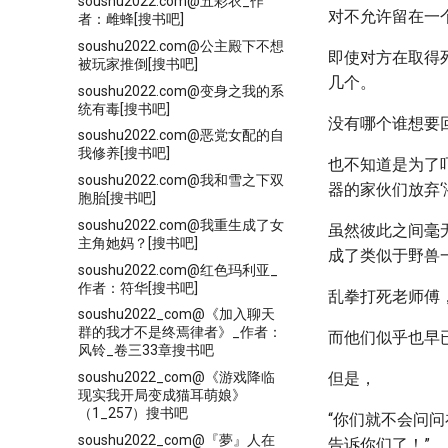
soushu2022.com@五彩衣_作
对不允许留在一
者：雌蜂[搜书吧]
soushu2022.com@公主殿下不想
即使对方在取得
被玩家推倒[搜书吧]
几个。
soushu2022.com@变身之我的系
统有毒[搜书吧]
没有哪个谁想要
soushu2022.com@恶党女配的自
我修养[搜书吧]
也不知道是为了
soushu2022.com@我和雪之下双
器的家伙们放弃
胞胎[搜书吧]
soushu2022.com@我重生成了女
虽然彼此之间毫
主角她妈？[搜书吧]
成了类似于野兽
soushu2022.com@红色玛利亚_
作者：符华[搜书吧]
乱拳打死老师傅
soushu2022_com@《加入聊天
群的我才不是终焉律者》_作者：
而他们似乎也早
风铃_卷三33章搜书吧
soushu2022_com@《游戏降临
但是，
现实我开局变成猫耳萌娘》
（1_257）搜书吧
“你们就不会问
soushu2022_com@『夢』人在
告诉你们了！”