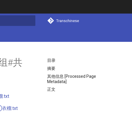
Transchinese
搜索
组#共
目录
摘要
其他信息 [Processed Page
Metadata]
正文
txt
榴.txt