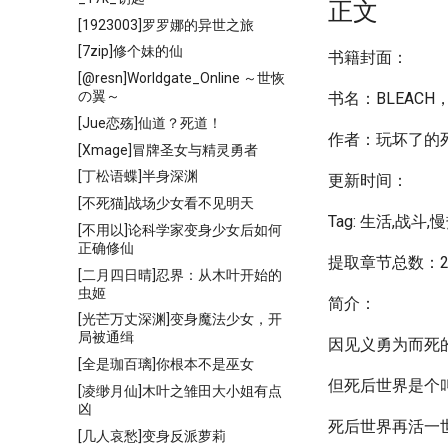
正文
[1923003]罗罗娜的异世之旅
[7zip]修个妹的仙
书籍封面：
[@resn]Worldgate_Online ～世恢
の翼～
书名：BLEAC
[Jue恋殇]仙道？死道！
作者：玩坏了的
[Xmage]冒牌圣女与精灵勇者
[丁松语蝶]半身深渊
更新时间：
[不死猫]战场少女看不见明天
Tag: 生活,战斗,
[不用以]论科学家变身少女后如何
正确修仙
提取章节总数：2
[二月四日晴]忍界：从木叶开始的
虫姬
简介：
[光芒万丈深渊]变身魔法少女，开
局被通缉
因见义勇为而死
[全是珈百璃]你根本不是巫女
但死后世界是个
[凌缈月仙]木叶之雏田大小姐有点
凶
死后世界再活一
[几人哀愁]变身反派萝莉