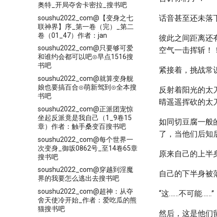
奥特_开局夺舍卡密拉_搜书吧
话音甚至还未落
soushu2022_com@【变身之七
联神界】序_第一卷（完）_第二
卷（01_47）作者：jan
彼此之间距离还
soushu2022_com@只要够可爱
空气一击挥斩！
和谁约会都可以吧⊙早点1516搜
书吧
紧接着，挑战常
soushu2022_com@就算变身舰
娘也要搞百合⊙萌新驾到⊙全本搜
反射着阳光的太
书吧
晴遥遥挥砍的太
soushu2022_com@正派团宠惊
坐起反派竟是我自己（1_9卷15
如同切豆腐一般
章）作者：触手桑变百搜书吧
了，当他们后知
soushu2022_com@每个世界一
次变身_御坂0862号_至14卷65章
原来自己的上半
搜书吧
soushu2022_com@穿越到淫魔
自己的下半身被
界的我要怎么逃出去搜书吧
soushu2022_com@超神：从夺
“这……不可能……”
舍天使冷开始_作者：爱吃瓜的熊
猫搜书吧
然后，这是他们