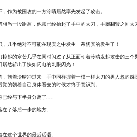
下，作为被围攻的一方泠晴居然率先发起了攻击。
有相当一段距离，他却已经抬起了手中的太刀，手腕翻转之间太
！
识，几乎绝对不可能在现实之中发生一幕切实的发生了！
刀掠起的寒芒几乎在同时闪过了从正面朝着泠晴发起攻击的三个
刀居然斩出了快如闪电的刺眼闪光！
的，朝着泠晴冲过来，手中同样握着一模一样太刀的男人忽的感
后觉的朝着自己身体看去的时候才终于意识到。
身已经与下半身分离了……
落在了落后一步的地方。
留在这个世界的最后话语。