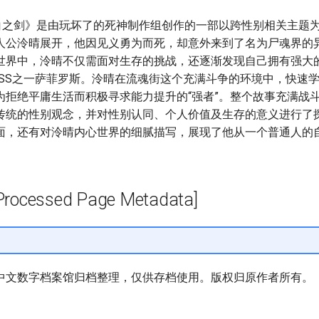
，漂白之剑》是由玩坏了的死神制作组创作的一部以跨性别相关主题
人公泠晴展开，他因见义勇为而死，却意外来到了名为尸魂界的
世界中，泠晴不仅需面对生存的挑战，还逐渐发现自己拥有强大
OSS之一萨菲罗斯。泠晴在流魂街这个充满斗争的环境中，快速
为拒绝平庸生活而积极寻求能力提升的“强者”。整个故事充满战
传统的性别观念，并对性别认同、个人价值及生存的意义进行了
面，还有对泠晴内心世界的细腻描写，展现了他从一个普通人的
cessed Page Metadata]
中文数字档案馆归档整理，仅供存档使用。版权归原作者所有。