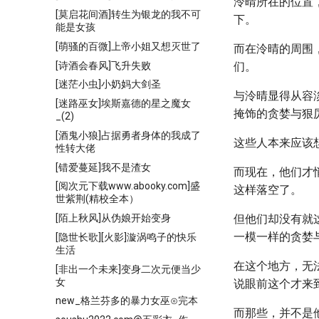
泠晴所在的位置
[莫启花间酒]转生为银龙的我不可
下。
能是女孩
[萌骚的百微]上帝小姐又想灭世了
而在泠晴的周围
[诗酒会春风]飞升失败
们。
[迷茫小虫]小奶妈大剑圣
与泠晴显得从容
[迷路巫女]埃斯嘉德的星之魔女
掩饰的贪婪与狠
_(2)
[酒鬼小狼]占据勇者身体的我成了
这些人本来应该
性转大佬
[错爱蔓延]我不是渣女
而现在，他们才
[阅次元下载www.abooky.com]盛
这样落空了。
世紫荆(精校全本）
[陌上秋风]从伪娘开始变身
但他们却没有就
一模一样的贪婪
[隐世长歌][火影]漩涡鸣子的快乐
生活
在这个地方，无
[非出一个未来]变身二次元便当少
女
说眼前这个才来
new_格兰芬多的暴力女巫⊙完本
而那些，并不是