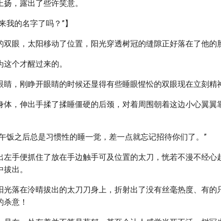
上扬，露出了些许笑意。
来我的名字了吗？”】
的双眼，太阳移动了位置，阳光穿透树冠的缝隙正好落在了他的
为这个才醒过来的。
眼睛，刚睁开眼睛的时候还显得有些睡眼惺忪的双眼现在立刻精
身体，伸出手揉了揉睡僵硬的后颈，对着周围朝着这边小心翼翼
过午饭之后总是习惯性的睡一觉，差一点就忘记招待你们了。”
出左手便抓住了放在手边触手可及位置的太刀，恍若不漫不经心
中拔出。
阳光落在泠晴拔出的太刀刀身上，折射出了没有丝毫热度、有的
的杀意！