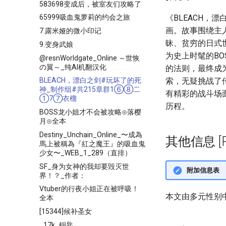
583698变成后，被室友们攻略了
《BLEACH
65999吸血鬼萝莉的约会之旅
画。故事围绕主
7.露米娅的微小印记
昧、贫穷的日式
9.变身武娘
为史上时髦的B
@resnWorldgate_Online ～世恢
の翼～_纯AI机翻汉化
的法则，最终成
索，无疑挑战了
BLEACH，漂白之剑#玩坏了的死
神_制作组#共215章群1⑥⑧二
有精彩的战斗场
①7⑦衣榴
历程。
BOSS龙小姐才不会被攻略⊙落樱
月⊙全本
Destiny_Unchain_Online_〜成為
其他信息 [Pro
馬上被稱為『紅之魔王』的吸血鬼
少女〜_WEB_1_289（直排）
SF_身为女神的我却要毁灭世
附加信息表
界！？_作者：
Vtuber的行夜小姐正在被呼吸！
本文由多元性别
全本
[15344]候补圣女
_17k_钥匙