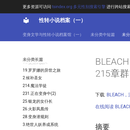
152(152)
更多资源可访问
tsindex.org 多元性别搜索引擎
进行跨站搜
100406515我成了大明的公主，
但是明末！232(232)
性转小说档案（一）
11.变身江湖梦
12.正在变身中
变身文学与性转小说档案馆（一）
未分类中短篇
未分
133.变身宿舍（1）
17.踏歌行
189.异界王女
BLEA
未分类长篇
19.变身武娘A
19.罗罗娜的异世之旅
215
2.候补圣女
214.魔法学徒
231.正在变身中(2)
下载:
BLEACH
25.银龙的女仆长
在线阅读 BLE
26.火影凤凰传
28.变身潜规则
3.绝世人妖养成系统
摘要