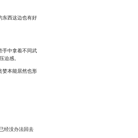
的东西这边也有好
些手中拿着不同武
的压迫感。
贪婪本能居然也形
已经没办法回去