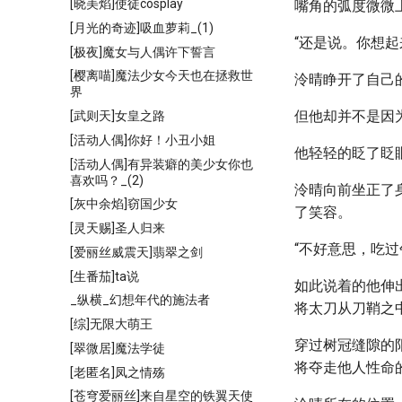
[晓美焰]使徒cosplay
嘴角的弧度微微
[月光的奇迹]吸血萝莉_(1)
“还是说。你想起
[极夜]魔女与人偶许下誓言
[樱离喵]魔法少女今天也在拯救世
泠晴睁开了自己
界
但他却并不是因
[武则天]女皇之路
[活动人偶]你好！小丑小姐
他轻轻的眨了眨
[活动人偶]有异装癖的美少女你也
喜欢吗？_(2)
泠晴向前坐正了
[灰中余焰]窃国少女
了笑容。
[灵天赐]圣人归来
“不好意思，吃
[爱丽丝威震天]翡翠之剑
[生番茄]ta说
如此说着的他伸
_纵横_幻想年代的施法者
将太刀从刀鞘之
[综]无限大萌王
穿过树冠缝隙的
[翠微居]魔法学徒
将夺走他人性命
[老匿名]凤之情殇
[苍穹爱丽丝]来自星空的铁翼天使