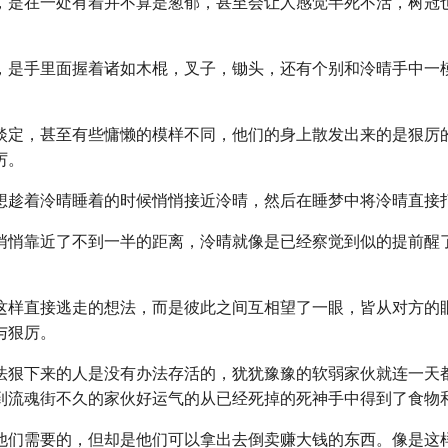
，是在一处有着并不算是葱郁，甚至会让人感觉半死不活，树冠
，是手里面握着诸如木棍，叉子，锄头，还有个别和泠晴手中一
淡定，甚至有些慵懒的模样不同，他们的身上散发出来的是狠厉
厉。
想趁着泠晴睡着的时候悄悄接近泠晴，然后在睡梦中将泠晴直接
悄悄靠近了不到一半的距离，泠晴就像是已经察觉到似的提前醒
这样直接逃走的想法，而是彼此之间互相望了一眼，皆从对方的
与狠厉。
法狠下来的人是没有办法存活的，犹犹豫豫的软弱家伙就连一天
到流魂街不久的家伙好运气的从已经死掉的死神手中得到了食物
他们需要的，但却是他们可以拿出去倒卖赚大钱的东西。像是这