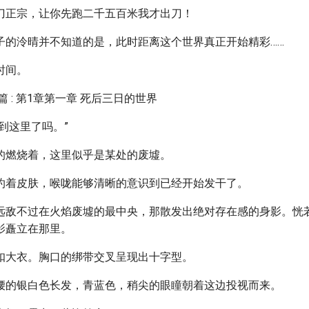
刀正宗，让你先跑二千五百米我才出刀！
子的泠晴并不知道的是，此时距离这个世界真正开始精彩……
时间。
篇 : 第1章第一章 死后三日的世界
到这里了吗。”
的燃烧着，这里似乎是某处的废墟。
灼着皮肤，喉咙能够清晰的意识到已经开始发干了。
远敌不过在火焰废墟的最中央，那散发出绝对存在感的身影。恍
影矗立在那里。
扣大衣。胸口的绑带交叉呈现出十字型。
腰的银白色长发，青蓝色，稍尖的眼瞳朝着这边投视而来。