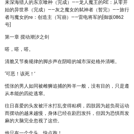
来深海猎人的东京喰种（完成）——龙人魔王的RE：从零开
始的异世界（完成）——灰之魔女的弑神者（暂完）——旅行
者与魔女的re：创造主（写崩）——雷电将军的[御坂0862
号]
第一章 搅动潮汐之剑
嗒，嗒，嗒。
清脆又节奏规律的脚步声在阴暗的城市深处格外清晰。
‘可恶！该死！’
慌张的男人如同被雌狮追捕的羚羊一般，没有目的，只是遵
从本能的四处逃窜。
往日喜爱的头发被汗水打乱变得粘稠，四肢因为超负荷运动
而摆动的越来越慢，身体已经在剧烈发抖，但因为恐惧而发
麻的大脑完全忽视了这些。
他只有一个念头，快点跑！