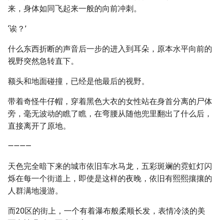
来，身体如同飞起来一般的向前冲刺。
‘诶？’
什么东西折断的声音后一步的进入到耳朵，原本水平向前的
视野突然急转直下。
额头和地面碰撞，已经是他最后的视野。
带着奇怪牛仔帽，穿着黑色大衣的女性站在身首分离的尸体
旁，毫无波动的瞧了瞧，在弯腰从随他兜里翻出了什么后，
直接离开了原地。
————
天色完全暗下来的城市依旧车水马龙，五彩斑斓的霓虹灯闪
烁在每一个街道上，即使是这样的夜晚，依旧有熙熙攘攘的
人群满地漫游。
而20区的街上，一个有着瀑布般柔顺长发，表情冷淡的美