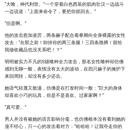
“大喰，神代利世。”一个穿着白色西装的肌肉壮汉一边战斗
一边说道：“上面来命令了，要把你抓回去。”
“但是啊。”
他的攻击愈加凌厉，两条赫子配合着拳脚向全身裸露的女性
攻去：“在那之前！卸掉你的两三条腿！三四条胳膊！留给
我做收藏品也没关系吧！？”
明明被实力不凡的S级喰种全力攻击，那名女性喰种却仿佛
感到无聊一般，表情没有太大的波动，在四只赫子的掩护下
来回周转，却没有多少还击。
她语气轻蔑又散漫，仿佛是在打发时间一般：“巨大的身体
却喜欢小巧的玩具，你是不是喜欢。过家家啊？”
“真可爱。”
男人并没有被她的语言影响分毫，也仿佛根本没有看到她的
漫不经心，只一心的攻击着对方：“哈哈哈！让我夺走你的