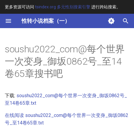
更多资源可访问
tsindex.org 多元性别搜索引擎
进行跨站搜索。
键
性转小说档案（一）
入
摘要
以
soushu2022_com@每个世界
开
其他信息 [Processed Page
一次变身_御坂0862号_至14
Metadata]
始
卷65章搜书吧
搜
正文
索
下载:
soushu2022_com@每个世界一次变身_御坂0862号_
至14卷65章.txt
在线阅读 soushu2022_com@每个世界一次变身_御坂0862
号_至14卷65章.txt