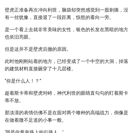
壁虎正准备再次冲向利世，脑袋却突然感觉到一股刺痛，没
有一丝犹豫，直接退了一段距离，惊怒的看向一旁。
是一个看上去就非常美味的女性，银色的长发在黑暗的地方
也依旧亮眼。
但是这并不是壁虎后撤的原因。
此时他刚刚站着的地方，已经变成了一个中空的大洞，掉落
的建筑材料直接砸穿了十几层楼。
“你是什么人！？”
趁着斯卡蒂和壁虎对峙，神代利世的眼睛直勾勾的盯着斯卡
蒂不放。
那淡漠的表情仿佛不是在面对两个喰种的高端战力，倒像是
在做着微不足道的小事一般。
‘我是你黄泉路上的引路人。’