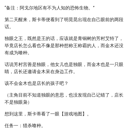
“备注：阿戈尔地区有不为人知的恐怖生物。”
第二天醒来，斯卡蒂便看到了明晃晃出现在自己眼前的两段
话。
独眼之王，既然是王的话，应该就是青铜树的芳村艾特了，
毕竟店长怎么看也不像是那种想称王称霸的人，而金木还没
有成为喰种。
话说芳村宫善是独眼，他女儿也是独眼，而金木也是一只眼
睛，店长还邀请金木呆在身边工作。
该不会金木也是店长的孩子吧？
（主角目前不知道独眼的意思，也没发现自己记错了，店长
不是独眼枭）
想到这里，斯卡蒂看了一眼【游戏地图】。
任务一：猎杀喰种。