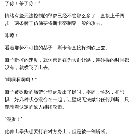
了你！杀了你！”
情绪有些无法控制的壁虎已经不管那么多了，直接上千两
步，两条赫子仿佛要将斯卡蒂刺穿一般的攻去。
咔嚓！
看着那势不可挡的赫子，斯卡蒂直接挥剑砍上去。
赫子断掉的速度，就仿佛是在为大剑让路，连碰撞的时间都
没有，就横飞了出去。
“啊啊啊啊啊！”
赫子被砍断的痛楚让壁虎发出了惨叫，疼痛，愤怒，和恐
惧，好几种状态混合在一起，让壁虎无法做出任何判断，只
能朝着认定的敌人继续攻击。
“混蛋！”
他伸出拳头想要打在对方身上，但是被一剑斩断。