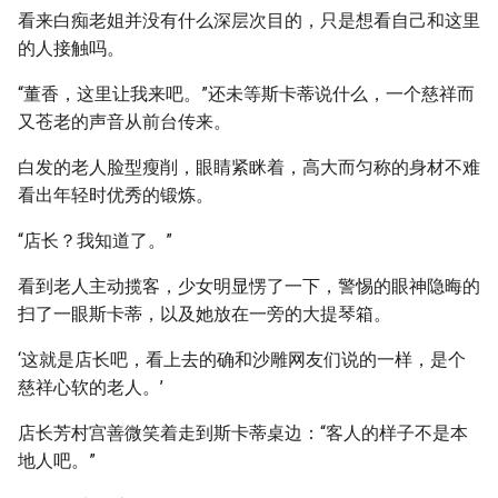
看来白痴老姐并没有什么深层次目的，只是想看自己和这里
的人接触吗。
“董香，这里让我来吧。”还未等斯卡蒂说什么，一个慈祥而
又苍老的声音从前台传来。
白发的老人脸型瘦削，眼睛紧眯着，高大而匀称的身材不难
看出年轻时优秀的锻炼。
“店长？我知道了。”
看到老人主动揽客，少女明显愣了一下，警惕的眼神隐晦的
扫了一眼斯卡蒂，以及她放在一旁的大提琴箱。
‘这就是店长吧，看上去的确和沙雕网友们说的一样，是个
慈祥心软的老人。’
店长芳村宫善微笑着走到斯卡蒂桌边：“客人的样子不是本
地人吧。”