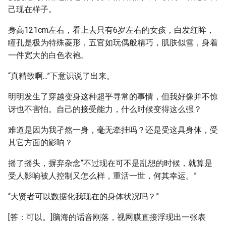
己现在样子。
身高121cm左右，看上去只有6岁左右的女孩，白发红眸，
瞳孔是极为特殊菱形，五官如玩偶般精巧，肌肤似雪，身着
一件宽大的白色衣袍。
“真精致啊...”下意识说了出来。
明明发生了穿越变身这种超乎寻常的事情，但我好像并不惊
讶也不害怕。自己的接受能力，什么时候变得这么强？
难道是因为我孑然一身，毫无牵挂吗？还是受这具身体，受
其它方面的影响？
摇了摇头，摒弃杂念“不过现在可不是乱想的时候，就算是
受人影响被人控制又怎么样，重活一世，何其幸运。”
“大贤者可以数据化我现在的身体状况吗？”
[答：可以。]脑海的话音刚落，视网膜直接浮现出一张表