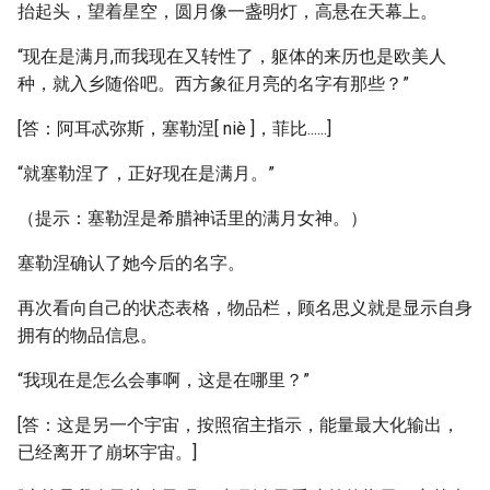
抬起头，望着星空，圆月像一盏明灯，高悬在天幕上。
“现在是满月,而我现在又转性了，躯体的来历也是欧美人
种，就入乡随俗吧。西方象征月亮的名字有那些？”
[答：阿耳忒弥斯，塞勒涅[ niè ]，菲比......]
“就塞勒涅了，正好现在是满月。”
（提示：塞勒涅是希腊神话里的满月女神。）
塞勒涅确认了她今后的名字。
再次看向自己的状态表格，物品栏，顾名思义就是显示自身
拥有的物品信息。
“我现在是怎么会事啊，这是在哪里？”
[答：这是另一个宇宙，按照宿主指示，能量最大化输出，
已经离开了崩坏宇宙。]