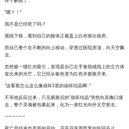
终于解脱了...
“嗯？！”
我不是已经死了吗？
视线下移，看到自己的躯体正被盖上白布推出病房。
而自己整个在不断的向上移动，穿透过医院房顶，向天空飘
去。
忽然被一缕红光吸引，发现是自己左手食指戒指上的立方体
发出来的光芒，它已经从银色变为红色并膨胀开来。
“这看着怎么这么像崩坏3里的崩坏结晶啊...”
不等他反应过来，只见膨胀后的“崩坏结晶”突然向其胸口撞
去，整个灵魂被包裹起来，化为一束红光向外太空射去。
——————
死亡是结束也是新的开始，花开花落周而复始轮回不止。