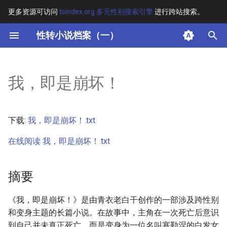
更多资源可访问
tsindex.org 多元性别搜索引擎
进行跨站搜索。
键
性转小说档案（一）
入
摘要
以
我，即是崩坏！
开
其他信息 [Processed Page
Metadata]
始
下载:
我，即是崩坏！.txt
搜
正文
在线阅读 我，即是崩坏！.txt
索
摘要
《我，即是崩坏！》是由青衣老白干创作的一部涉及跨性别
和变身主题的长篇小说。在故事中，主角在一次死亡后意识
到自己并未真正死亡，而是变身为一位名叫塞勒涅的白发女