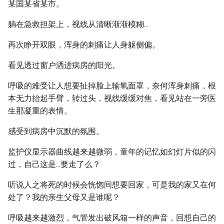
某国某省某市。
躺在急救担架上，视线从清晰渐渐模糊...
再次睁开双眼，浑身的刺痛让人身躯侧偏。
看见透过窗户洒进病房的阳光。
呼吸的难受让人想要扯掉脸上输氧面罩，奈何浑身刺痛，根
本无力抬起手臂，转过头，视线缓缓对焦，看见站在一旁医
生那凝重的表情。
感受到病房中沉默的氛围。
监护仪显示器曲线越来越微弱，童年的记忆如幻灯片似的闪
过，自己这是...要走了么？
听说人之将死的时候会恍惚间想要回家，可是我的家又在何
处了？我的亲生父母又是谁呢？
呼吸越来越激烈，气管发出破风箱一样的声音，回想自己的