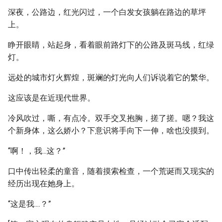
深夜，公路边，红光闪过，一个白发女孩躺在路边的草坪
上。
睁开眼睛，站起身，看着眼前路灯下的公路及斑马线，红绿
灯。
远处的城市灯火辉煌，斑斓的灯光向人们诉说着它的繁华。
这应该是在近现代世界。
冷风吹过，嘶，有点冷。双手交叉抱胸，搓了搓。嗯？我这
个新身体，这么娇小？下意识将手向下一伸，啥也没摸到。
“啊！，我...这？”
口中传出轻柔的童音，随着摸索检查，一个荒诞而又现实的
经历出现在她身上。
“这是我....？”