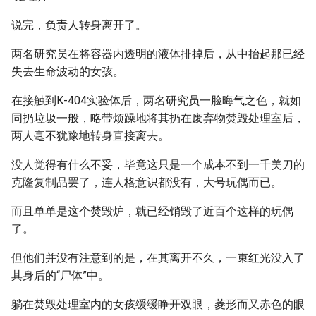
说完，负责人转身离开了。
两名研究员在将容器内透明的液体排掉后，从中抬起那已经
失去生命波动的女孩。
在接触到K-404实验体后，两名研究员一脸晦气之色，就如
同扔垃圾一般，略带烦躁地将其扔在废弃物焚毁处理室后，
两人毫不犹豫地转身直接离去。
没人觉得有什么不妥，毕竟这只是一个成本不到一千美刀的
克隆复制品罢了，连人格意识都没有，大号玩偶而已。
而且单单是这个焚毁炉，就已经销毁了近百个这样的玩偶
了。
但他们并没有注意到的是，在其离开不久，一束红光没入了
其身后的“尸体”中。
躺在焚毁处理室内的女孩缓缓睁开双眼，菱形而又赤色的眼