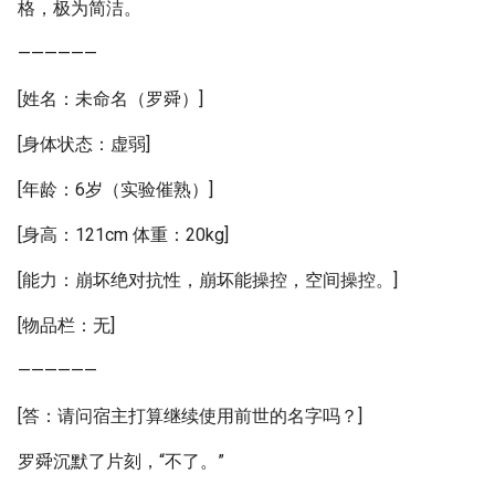
格，极为简洁。
——————
[姓名：未命名（罗舜）]
[身体状态：虚弱]
[年龄：6岁（实验催熟）]
[身高：121cm 体重：20kg]
[能力：崩坏绝对抗性，崩坏能操控，空间操控。]
[物品栏：无]
——————
[答：请问宿主打算继续使用前世的名字吗？]
罗舜沉默了片刻，“不了。”