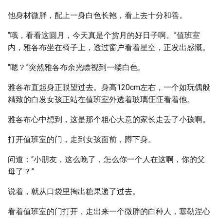
他身材微胖，配上一身白色长袍，看上去十分和善。
“哦，看看这圆月，今天真是个赏月的好日子啊。”值班室
内，雅各布坐在椅子上，透过窗户看着星空，正发出感慨。
“嗯？”突然雅各布余光瞟视到一缕白色。
雅各布直起身正眼望过去。身高120cm左右，一个如玩偶般
精致的白发女孩正站在值班室外透着玻璃怔怔看着他。
雅各布心中想到，这是那个粗心大意的家长走丢了小孩啊。
打开值班室的门，走到女孩面前，蹲下身。
问道：“小朋友，这么晚了，怎么你一个人在这啊，你的父
母了？”
说着，就从口袋里掏出糖果递了过去。
看着值班室的门打开，走出来一个微胖的白种人，塞勒涅心