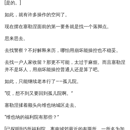
[是的。]
如此，就有许多操作的空间了。
现在摆在塞勒涅面前的第一要务就是找一个落脚点。
思来思去。
去找警察？不好解释来历，哪怕用崩坏能操控也不稳妥。
去找一户人家收留？那更不可能，太过于麻烦。而且塞勒涅
并不是坏人，用崩坏能操控普通人还是算了吧。
如此，只能继续老本行了——孤儿院。
“哎，想不到又要回到孤儿院啊。”
塞勒涅揉着额头向维也纳城区走去。
“维也纳的福利院有那些？”
[已探明到5所福利院，离南城郊最近的有两所，一所名为加