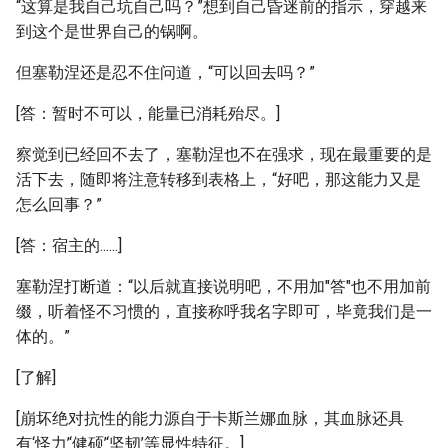
“这算是我自己坑自己吗？”想到自己昏迷前的指示，穿越来
到这个是世界自己的锅啊。
但塞勒涅还是忍不住问道，“可以回去吗？”
[答：暂时不可以，能量已消耗殆尽。]
察觉到已经回不去了，塞勒涅也不在强求，现在最重要的是
活下去，随即将注意转移到表格上，“好吧，那这能力又是
怎么回事？”
[答：宿主的......]
塞勒涅打断道：“以后就直接说明吧，不用加"答"也不用加前
缀，听着怪不习惯的，直接称呼我名字即可，毕竟我们是一
体的。”
[了解]
[崩坏绝对抗性的能力源自于卡斯兰娜血脉，其血脉还具
有‘怪力’‘健硕’‘坚韧’等显性特征。]