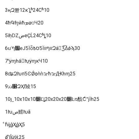
3ңԶְ뽣12κ˺ȴʱ24Сʱ10
4ħԳʩŵħܡ෨Ч20
5ìܴһǱضеҪĹ24Сʱȴ10
6սʿ׿ףеͿƼΪȫס߿ƼΪװףװԶá񱩡Ʒߡ͡ǿϡ30
7ʳֽÿɱһǻԽ̣ÿɱкЧ10
8ʥԶԽпƼϾǾѻǹǹࡢħࡢԪһɱ25
9׶ذذԶҲܶľ綾15
10յ˷10x10x10׵Ľȴ20x20x20׵Ŀռ䣬ܽСͬʺϳΪһ25
1Խص鱨Խã
ͨһͨĳ֪ģҲ֪֪ģҲ֪5
ǿʼ̽ļأû㲻֪25