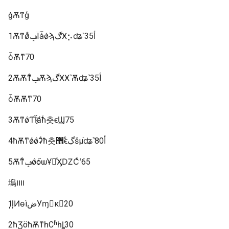
ġѪͳģ
1ѪͳǿͨݡΪǡǿϡڰӾ⡢ʥ˺أ35
ȱѪͳ70
2ѪѪͳͨͨݡѪϡڰӾӾ˺Ѫʥ˺أ35
ȱѪѪͳ70
3ѪͳǿƬΪ֪ͨͨǻۡͨħ츳ϵϢ75
4ħѪͳǿǿʡͨħ츳޾ϵͨڲšµֿʥ˺أ80
5Ѫͳͨݡǿѻ֮ѡҰ桢ͨӼǱСͨʻ65
塢װװ
1̩̹ļͶɵìضУɱ񵲣к󷵻20
2ħ­ƷöħѪͳһСʱһȴ30