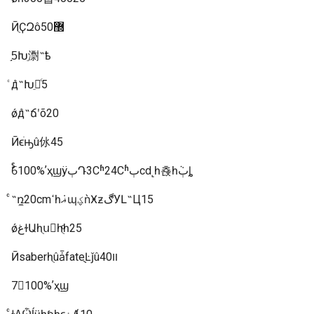
ӢֻҪԶô޽50
5֣Խֵ㵱˵ѣ
ͨܶд˵Խֵ㵱ͨ5
ǿܶд˵ճʹõ20
Ӣϵֹԣû㲻45
6ࣨ100%ʼҳϣÿٻԴ3Сʱ24Сʱٻcd˻һ쵽һܵٻȴ
ͨ˶ռ̼20cmߵһޣܿɰؼǹӾƶڰУԼ˵Ц15
ǿغɫԱһֻսһֻͨһ25
ӢsaberһֻûǡfateֻֻĿǰûװ40
7100%ʼҳϣ