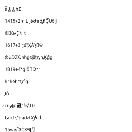
ǡϢϢһ£
1415+2۹ײȽˬǿԺɵȡñҪ̿Ŭܵõĳ
Ȼ󱻷ŭͬѧ⡭t_t
1617+3ˡ˵̡úܸˣҲǺϡٰŵ
ȻܡǱϾһһģͼ齱ȵȵĶǵġ
1819+4ˣͨǵıȫԶ˵˵
һ˵һеһ˵ţ٣˹̹֮ġ
֪tȫͬ
̸ϵԣɸ֪е͸֪˶һͬȻǲ
ԵúԺ߸֪ˣϸҷǳСģ᷸ʲôĴ
15wisΪ3С3ˣʧʱΪ̥