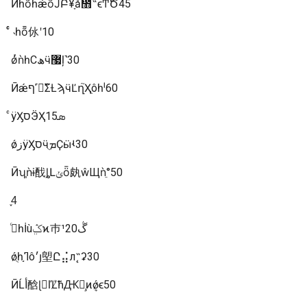
ӢһȭһǽȭͿԲ¥ָǻ᲻˶ϵͲԾ45
ͨͨ˴һȭ㲻ʹ10
ǿͬǹһСھӵ޷ļ˺30
Ӣǽף˹ࣻΣȽϡӵĽղ֮Ҳֻôһˡ60
ͨÿӼסӬҲܣ15
ǿزÿӼסӵܡֻҪӹʵ30
Ӣʮ֧ǹɨ䣬ȴԼݵȫ㿪ŵЩǹֵ°50
4֪
߽ͨһİùݣܸϰ巿¹ڴ20
ǿֻһ֣ߣô׳յ塱Ը⣬л˵̨ʡ30
ӢĹأ䣻ɭľĽ̸ܿħԪ赸̧ͷܷǿϵ50