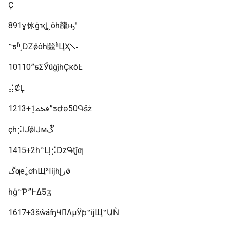
Ҫ
891ɣ㲻ģҡֻȴ˲ôһ㡣ԣʹ
˵ƽʱ˼Ǳǿôһ㡭ʱЦҲࡣ
10110ˮƽΣӲûġǰһҪкܺõĿ
⣬ȻĻ
1213+1ܹﵽˮƽԺɵ50Գšż
ҫһ⡪Ĳ֨ǿĲмڴ
1415+2һ˶Լļ⡪ǲԳţǰƣ
ڱƣе˿֮ơһЩˣΪĳһֵļرǿ
һģ˵ƤˮͰߡƼӡ
1617+3šŵáʩҸ񣬻ߡμӰƥ˶ĳЩ˶ԱǸ