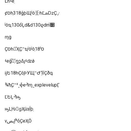
Լһʵеֵ
ȼסһֵ318ģϸЩʲô壬һĽܣǲҪٸ
ʲôҵ130ô֮Ļd&d130ϱdm֮׺
ɱġ
Ҫסһ㡪ͬҲҪ˵ҵʲôʲôֵ18ˡס
ʵеģܻ֣ᷢʼղ̫ͻ̫ߡȷʵǳǿ
ĳԵ18һҪô֪ϷУЩ˵ԺܸߣΪҪðգ
¾ħֲҪ˵ˣ˼ҿͨҽᣬɱ˷explevelupӶ
ĽԵĻᣬԣ
ԣԼֵǶٰɡҲûзֵĺϸֵ
νֵڽصļʱõֵҪеҲӦ