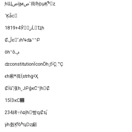
ֻһЩضĳϻߵص㣬ſܹһϸµĶ֡ʱ򣬷ȥ
ߵĶǡϲ񡭡
1819+4Ӳ񡯡ֵزĹ񾾹Ҵһ
Ȼڵͼ񡪡˹ɹһ¼ʥ˶˵Բ
ôһ˵õݡ
ʣconstitutionΪconӦһ彡ֿҪָ꣬Ҫ
ϵһ㾭ʶ㣬ΪָstrһġʵҲ
ȻΪû˹涨һ˾ͿԲģкܶС˵ļһȻ
15Ϊ3κС࡭
234綼߹ǹ۵ļһ빺գȻҵ֡
ÿһ춼Ķ͡ʲôʱҵǲֵ顣