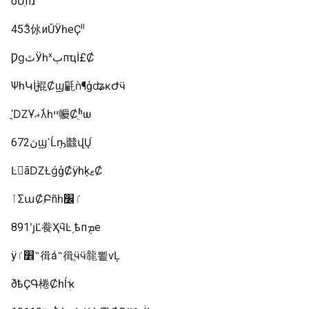
òƯӣֽпɺ
453ͨ㲻иŬӰһеҪˡˡ
ǷɡٿӰһˣٻпҵİ£Ȼ
ΨһԿܾİְ֣裩Ȼϣ㲢ǹ¶ģʥĸԺӵ
ʹֳǱҰޣλͬһײ㡪Ȼֻʱѡ
672ڽϣߵĹܻҧ㡭վŲֿ
Ŀ򡣲ãǱȽǵģȻÿһķޱȻ
ӣٲΣաȻִԲñһٵ׼
891ʹȷĽ飬ҲܵӵĿ͵ѣпܱܡе
ÿ׾ٵ˵㣬ǻ˵㣬ֱӵӵ㡣뾭ѵĻ
ðѣҪԳ棬Ȼһĺܲҡ