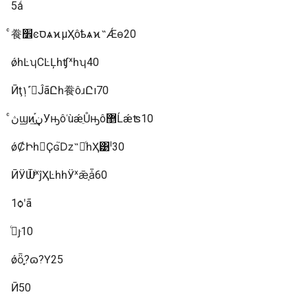
5ǻ
ͨ飬׾ͼסѧϰµҲôѣѧϰ˵Ǽɵ20
ǿһĿʮСĿĻһʧˣһʮ40
Ӣţ١˹̹𼶱ĴãԸһ飬ôɹԸı70
ͨڽϣͷָܱ֡ڹ͢УԣôʿùǽֵŮԣô޵Ĺǽʦ10
ǿȻԻһ𣬵Ҫɢ֮ǲ˵㡣ͨһҲ͹ˡ30
ӢӰѾֹͬˣĵҲĿһһӰˣǣָǡ60
1ѻʹã
ͨྫȷּ10
ǿȫ֪֣?ɷ?Ү25
Ӣ50