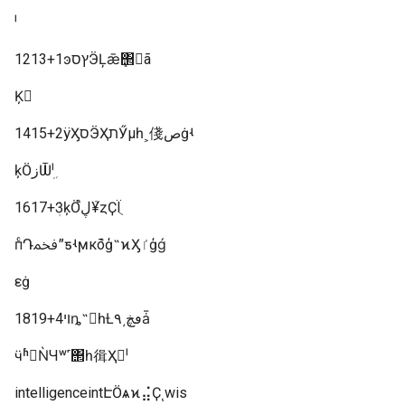
ˡ
1213+1ͽץסӬĻǣܻ΢󲻺ã
Ķ
1415+2ÿӼסӬҲתӲµһ˲俴صġʵ
ķӦزѾܹˡ
1617+3ܲķӦ֩ڸ¥֮ȥҪΪֻ
пͨԴﵽˮƽʵϻкܶõģ˵ϰӼٵģǵ
εġ
1819+4ױȵ˶񾭡һȽӣڡڿ͵۹ǡ
ӵʱ򣬾ǸЧʷ˹΢һ㣬Ҳˡ
intelligenceintԷӦѧϰ⣬Ҫͺwis