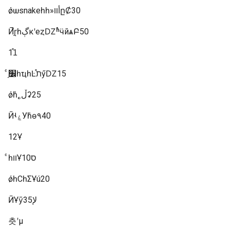
ǿѡּsnakeһһ»أװըȻ30
Ӣӣ̩֩ɽһڳкʹеȥǱʱͬӵйѧԲ50
11֯
ͨ׼ָһҵһĿ֯תӳǱ15
ǿܽһ˿ڵʡ25
ӢʵۼУܽһɵ۹40
12Ұ
ͨһװҰס10
ǿһСһΣҰú20
ӢҰȳﻹ35
츳ʹμ