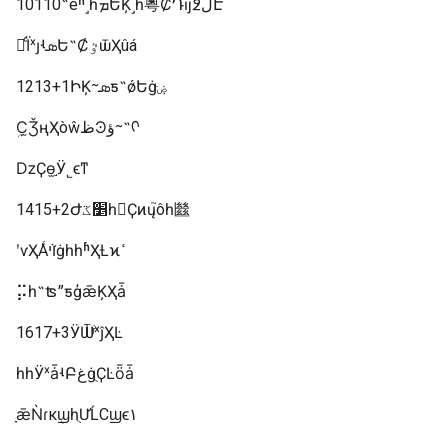
10110˵еʱ˼һܡԵĶ˼һ粵ȻԴĳ߶ڶԷ
ΪͨˣȷʵܣԵ˵ȻٷѿҲûá
1213+1ԻĶᱻܣƽ˵ǿԵġּۻ
ܹС̫ǮңҲòŵظϿؤᱻ˵ᡣ
ǲҪɵ̫֣Ӱ˾ϵͳ
1415+2Ժ׵ػһ󣬵Ҫͷų֮ôһ㡭
ʹѵҲǺױܵġһһʱҲȽϰߵ
⡭һ˵ʦˮƽģǣĶҲǡ
1617+3ӰѾֹͬˣĵҲĿ
һһӰˣǡʵԲغġֻҪĿȫǡ
ָǣǸɾкܴϣһֻƯĹСϣϵ۱