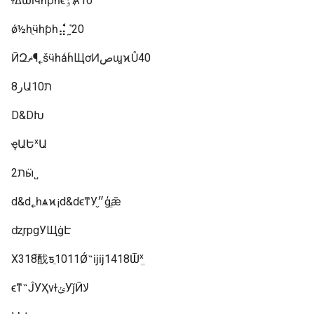
ͨɫߡѼĺӵһƥһϵٶȺ10
ǿ½һֻӵһƥһ⣬ܶ̾˷20
ӢԶޡ¶˿šӵһǻۡһЩơͶصܱɰ̬ϰŮ40
8رԱת10
D&DԽ
ҿӣԱԵˣԱ
ת2ӹ˽
d&d˿һѧϰ¡d&dϵͳУ״̬ģֱǣ
ʣ֪rpgУЩֵġԷ
Χ318֮䣬ƽֵ1011Ǿ˵ĳĳ1418Ѿܸˣ
ϵͳ˵ĴУҲνɫݵУǰӢﻻ