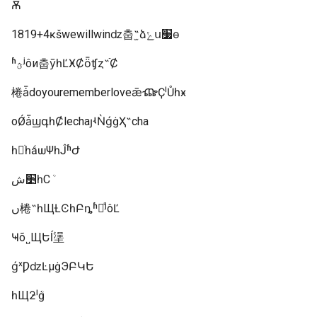
Ѫ
1819+4ĸšwewillwinǳ춥˵̫ձݺս׷ɵ
ʱؿʲôи춥ȳһĽӾȻȫʧȥ˵ֿȻ
棬ǡdoyourememberloveǣⶼҪˡŮһӿ
οǾǡϣգһȻlechaȷʵǸǵġҲ˵cha
һֹһǻѡΨһĴʱԺ
׵شһСܳ
ں棬˵һЩȽϾһԲȵʱ򣬻ᷢʲôĽ
Ҹõ˽ЩԵĺ塣
ǵˣǷǳĿµġЭԲԿԵ
һЩƻˡܳġ