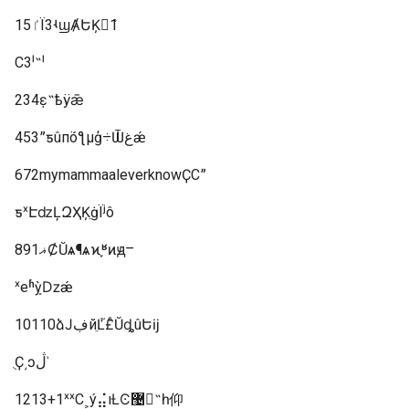
15ٵΪ3ʵϣȺԵĶܶ1
С3ˡ˵ˡ
234ε̣˵ѣÿǣ
453ˮƽûпܿöƪµģ÷Ѿغǽ
672mymammaaleverknowҪСˮ
ƽˣԷǳĻԶҲĶֵġΪʲô
891ޣȻŬѧ¶ѧϰ֪ʶͷԭⲻ
ˣеʱܻỳǲǽ
10110ձͿڣйֵĽ֮£ͨŬȡûԵĳ
ֻҪ͵ͻڷʾ
1213+1ˣˣС˲ý⣬ıȽϾ޴˵һ仰