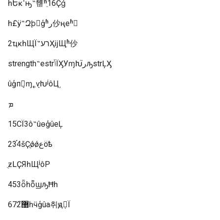
һԵĸߵ͡ԣ˵㽫ʱֵ16Ҫǵ
һ£ÿ˵Զϸ񲻱ģʱر仯ңеʱ򣬻
2ҵĸһЩΪ˵רעҲĳЩֵʱ仯
strength˵еstrݴΪӼУɱԽ֮رԡstrĻӼ
ûģпܻɱ˿ܻѵԽʲôЦ͵
ܡ
15СΪ3ô˵ûɵģûеĻ
234֡šҪֻǿǿعöѣ
ֻƶԼҪЯһЩʲôΡ
453ȫһȭϣԡĦһ
672޸֮һӵģûа취ԭܼ򵥣Ϊ