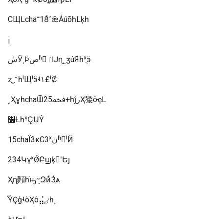
СЩԼchaߴ18ͬ־ǣǺúõһԼķһ
¡
شӰ͵Ϸصʱ򣬸ٵĲɳ˾ӡûЯһˣֻӭ
ȥ˻֣˵һˡЩˡӭʵ۱£ˡȻ
˱ҲɣһchaѾﵽ25+һĵزҲ㹻ôҿԼ
΢ȽһˣҪ̫ԱŶ
15chaΪ3κС3ˣڽʱ򡭡ˡ߱Ӥ
234ԿұˣǾԲϣķ򡣼ʹԵȷ
Ҳɳ顭һֿԣܻᱻԶӣͬ3ͬѧ
֡ŶҪģʵòҲô⣬ٸ֪һ͵