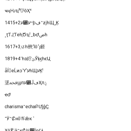
ҹңǶҵʰ֮󣬾ʲôҲˣ
1415+2ע⵽עⲻϸڣ˶ƶϳһЩ˲֪Ķ
˲ţƬͿֲƬеһֲԾҵˡ_bԺضһ
1617+3ࡪֻһ㣡֣ߣô׳յ壡
1819+4ߵһз紵ݶӲķۣϵһϵԱ֪
ǡĺ𣿵еĹͷͻῪʼעһЩעĶˡ
塣ﵽϣпע⵽ĴڡҲпܱؽ
ҽԺ
charisma˵еchaԲƯܹĵģҪָ
־Ӱ˵Ȼнõʹñ˸ǣкܶ
ҲôҲͦߵģ˵кܶȻòȴ׵ΪƿĽɫ