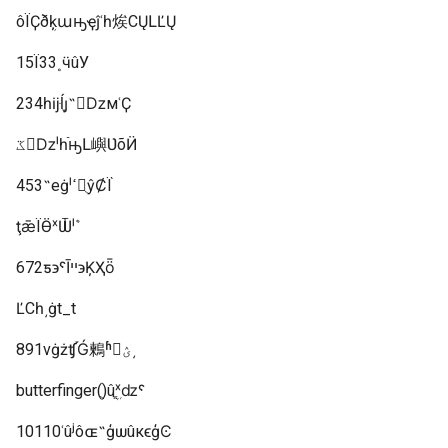
ôΪҪðܴķաԣҿĵʿһ㶼СŲԼĽŲ
15Ϊ33˳ӵûУ
234һĳּĺ֢ȷ˵𵴣ǲмʿҪ
ػǲˡһֿԣԼ嶼ƲõӤ
453˵еġˡߵֻŷȻΪֹ
ţǣΪӪˣѾܶˡ
672ƽ϶ˤĪײ϶ĶҲȫ
ĽСһ͵ġt_t
891νġżʧ֡Ǵ鶫ʱ򣬿ؽ͵
butterfinger(ֻ)ûֱֻܹˣǳˤӣ
10110ʿûʲôɶ˵ģѡûкϵģϾ