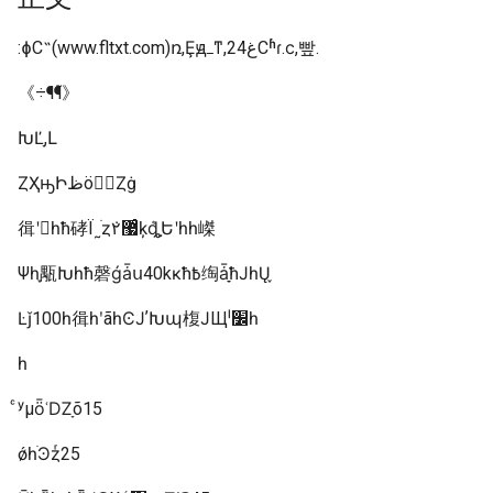
:ɸС˵(www.fltxt.com)ռ,Ȩԭߺͳ,غ24Сʱɾ.ϲ,빺.
《÷¶¶֮》
ԽĽָ,Լ
ȤӣҲԣԻظöȤġ
㣬ʹ񶪵һħ硣Ϊ˷ֹȥܿ޷ͨ۲ķܶȡ֣Եʹһһ嵥
Ψһ֪㼴Խһħ磬ǵǡս40kĸħ߿绹ǡֵָħͿһŲ֪
Ŀǰ100һ㣬һʹãһϾͿʼԽպ椱ͿЩˡ׼һ
һ
ͨʸμȫʿǱָõ15
ǿһֹϿȥͬ25