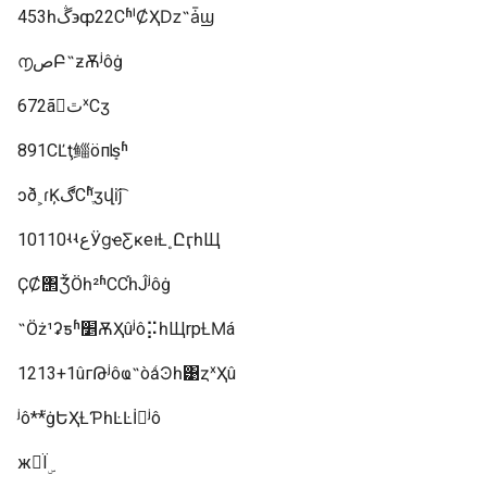
453һڴ϶ȹ22СʱˡȻҲǲ˶ǡϣ
൱صԲ˵ƶѪʲôġ
672ã𣿱ٿˣСӡ
891СĽţ鲻öпܻʪʱ
ͻð˲ɾĶڰСʱֶ֮ӡվĳ͡
10110ʵʵعӰɡҽƸĸеıȽ˳ԸӷһЩ
ҪȻ΢ܵǮӦһ²ʱСС֡һĴʲôġ
˵Ӧż¹ʡƽʱ׵ѪҲûʲô⡭һЩrpȽϺá
1213+1ûгԹʲôҩ˵òǻϿһ͹ȥˣҲû
ʲô**֮ġԵҲȽƤһĿĿİʲô
ж󣬶Ϊۣ