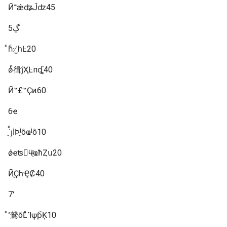
Ӣ־ǽʥĴʣ45
5ڲ
ͨһͨ·˽̸һĿ20
ǿͬͬ㣬ĵҲĿпȡ֮40
Ӣ˵£˶Ҫͷ60
6ҽ
ͨʿ֪ȷİϷ֪ʲôҩʲô10
ǿҽʦ𣬸ӵֻͨҩħȤս20
ӢֻҪһҾܰȻ40
7ʻ
ͨʻ䳣õĽͨߣѱƥ֮Ķ10