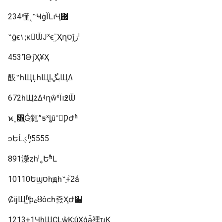
234㯵˰˵ҸġΪԼıҶ޷
˵ġϵ۱;ĸ򣡡ѾͿˣϵۣ˭Ҳղסĵزˡ
453ߣϴ·ǰҲ¥Ҳ
䣬˵һЩĻһЩļٻڲЩߡ
672һЩżߡʵղŵˣΪı߶Ѿ
ϰ˳͸֪Ǵֲ㡣ˮƽˣȴû־򡣶ǷԺʱ
ͻԵĹؼʱ̡5555
891濴ȥһˡ˿ԵʱᷢԼ
10110Եϣסһԭһ˵ֵ+2֮ǻ
ȻĳЩʱ̱þޱȣôϲһ죬ҲԺ׼
1213+1ҶһЩֻҪԼŵĶ;ûҲġǡ裡ҵĶ