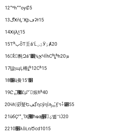
12ˮºһˮˮѹȻ5
13ڰӾǹĻʹӾֱϸڡʡɫ15
14Ӿĳλֱֻܷʵ15
15ƬʱٻȫƬ壬ǻʹĹؽںӰٶȺ20
16񱩷ϵͨͨ򲻱䣩Զá־͸֪½ֱܷҡЧΪһСʱȴʱһܡ20
17ϢɿպĻ棬ȴʱ12Сʱ15
18׶ûָ飬׵ʹ15
19Ը⣬޷֮Ľ̸µ͡ʹ´㶼ܵһʱ40
20ӵһӣ浽֮ĺ蹵ԵڲڣɳϲӳɳΪԡ⣬Ӻױ÷̽⵽55
21ûбҪʳˮ˯ߣҲ޷ħҩƣؼߣͨ׾ܷ볣˵Ĳͬ20
2210׾λõĿռԾcd1015