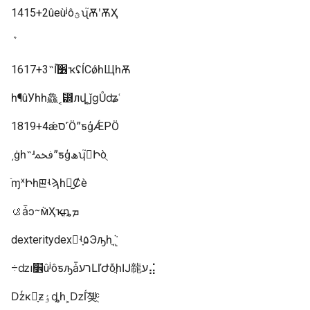
1415+2ûеùʲôؿʯ֮ѪʹѪҲ
1617+3˵İ׶֡ҡʢĺСǿһЩһѪ
һ¶ûУһһ鱻˱⵽лվ֣¸ǰɡŮʥʿ
1819+4ǽס˹ӦˮƽģǼΡӦ
͵ġһ˵ʴﵽˮƽģھʮ֮󻹿Իòֻ
ֿɱˣԻһꡣʵϡһ㶼̫Ȼè
ࡪǡͻᱻܵмҲҡ̶ֳȵܡ
dexteritydexʵָ۵Эԡһֵܵ͵˻
÷ǳı׾ûʲôƽԡǡרעԼľԺܺõֲһĲ㡣ע⣬
ǲͬĸָƶٶȡһ˲ǲܵĺܿ졪ֻͨ