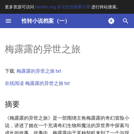
更多资源可访问
tsindex.org 多元性别搜索引擎
进行跨站搜索。
键
性转小说档案（一）
入
摘要
以
梅露露的异世之旅
开
其他信息 [Processed Page
Metadata]
始
下载:
梅露露的异世之旅.txt
搜
正文
在线阅读 梅露露的异世之旅.txt
索
摘要
《梅露露的异世之旅》是一部围绕主角梅露露的奇幻冒险小
说，讲述了她在一个充满奇幻生物和魔法的异世界中探索与
成长的故事。故事中，梅露露由于某种契机来到了一个与现