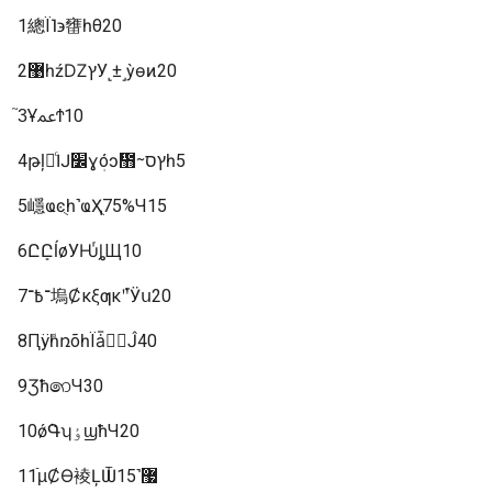
1總Ϊ˥϶㽫һθ20
2޹һźǱץУ˻±˼ỳɵͷ20
3֮ҰﲻϮ10
4թļ㾫ͨĲ׼ɣܲóͻ᲻ᱻץסһ5
5嶾ҩͼֻһ˺ҩҲֻ75%Ч15
6ԸܻԸĺøУǶͬȴЩ10
7־߿־塢Ȼκξƣκʹ࣬ʹӰս20
8ԤÿܽһռõһΪǡ򡰷񡱵Ĵ40
9Ʒħ෨Ч30
10ǿܵԳʮٶϣħЧ20
11µֿȻϴ裬ĻѾ޷˺15