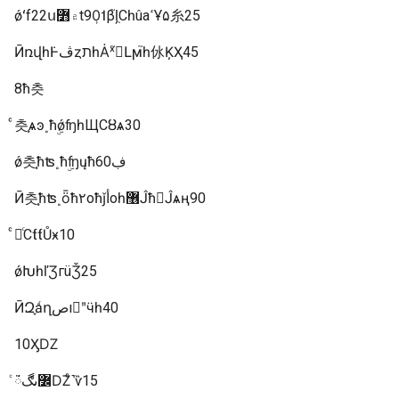
ǿʻf22ս۾߻t90̹˦β֮ļֻСһûаߵҰ۵糸25
ӢռվһܿͰڤȥתһȦˣ֮񻰶Լϻ֮һ㲻ĶҲ45
8ħ츳
ͨ츳ֵ֧ѧͽ˳ħۣǿʩһЩСȣѧ30
ǿ츳ֵ֧ħʦ˳ħۣʩųħڣ60
Ӣ츳ֵ֧ħʦ˳ȫħ۲оħǰأоһ޶Ĵħ𼶵Ĵѧң90
ͨ졢ͨСƭƭŮӿ10
ǿԽһľƷгüǮ25
ӢԶ֪ǻղصıʺӵһ40
10ӼǱ
ͨܿᰮ߼ںڰǱͨ˺ѷ15