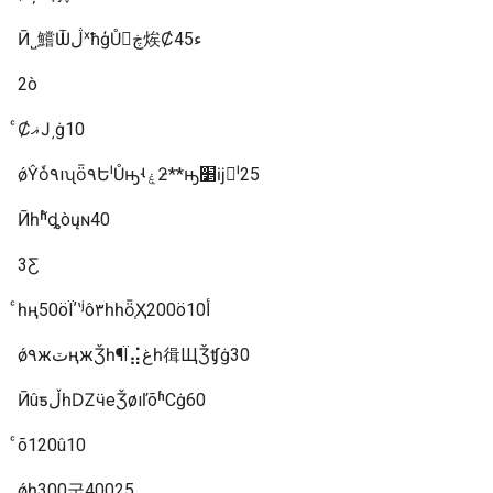
Ӣ˽鱨ѾڷˣħģŮ񳣴ڿ㶼Ȼء45
2ò
ͨȻޣͿ͵ġ10
ǿŶòͬ۹ıʯȫ۹ԵˡŮԣʵۼƻ**ԣ׵ĳ󸾵ˡ25
Ӣһʱ֮ȡòųɴ40
3Ƹ
ͨһң50öΪʼʽʲô٣һһȫ֧Ҳ200öأ10
ǿ۹жٽңжǮһ¶Ϊ⣬غһ㣬ЩǮʧġ30
ӢûƽڵһǱӵеǮøıľõʱСġ60
ͨõ120û10
ǿһ300굽40025