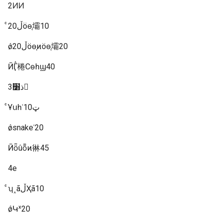
2ͶͶ
ͨ20ڵöɵ֤壩10
ǿ20ڵöɵ֤ͷöɵ֤壩20
ӢӶⷽ棬Сɵһϣ40
3ذ׸񶷣
ͨҰսһʿټ10
ǿsnakeʿ20
Ӣȫûȭͷ㣩45
4е
ͨʮ˰ãڵҲã10
ǿԿˣ20