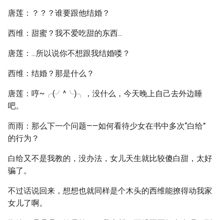
唐莲：？？？谁要跟他结婚？
西维：甜蜜？我不爱吃甜的东西...
唐莲：...所以说你不想跟我结婚喽？
西维：结婚？那是什么？
唐莲：哼~╭(╯^╰)╮，没什么，今天晚上自己去外边睡
吧。
而雨：那么下一个问题——如何看待少女在书中多次“白给”
的行为？
白给又不是我教的，没办法，女儿天生就比较傻白甜，太好
骗了。
不过话说回来，想想也就同样是个木头的西维能撩得动我家
女儿了啊。