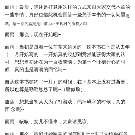
而雨：最后，咱还是打算用这样的方式来跟大家交代本章的
一些事情，真好也借此机会回答一些关于本书的一切问题
嘿
嘿。这一次的嘉宾是目前为止出现过的所有人哦
而雨：那么，现在开始吧~
而雨：当初是跟着一位前辈来到sf的，这本书在下是从去年
十二月开始写的，一开始真的没想到竟然能获得大家的认
可，想想当初还在为一百收苦恼，为第一个吐槽开心的时
候，真的也是满满的回忆呐~
自从这本书签约（一月）的时候，在下基本上没有过断更，
所以也算是勤勤恳恳了呢~（骄傲脸）
唐莲：想想当初某人为了打游戏，鸽掉码字的时候，真的·
怀·念·呢~
而雨：咳咳，女儿不懂事，大家请见谅。
而雨：那么，我们开始照常的问答时间——本书大约会在多