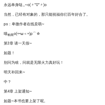
永远单身哒
~o(〃'▽'〃)o
~
当然，已经有对象的，那只能祝福你们百年好合了。
ps：卑微作者在线卖萌~
喵
ο(=•ω＜=)ρ⌒☆
帕斯
第3章 请一天假~
如题！
别问为啥，问就是无限火力真好玩！
明天补回来~
中？
第4章 上架通知~
如题~本书也要上架了呢。