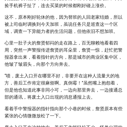
捡手机裤子扯了，连去买菜的时候都刚好碰上涨价。
这不，原本刚好轮休的他，因为替班的人回老家结婚，所以
被上司临时调换到今天加班，虽说任务只是巡查这一个区
域，调查一下异能力者的生活问题，但他依旧不想加班。
心里一肚子火的詹贤郁闷的走在路上，百无聊赖地看着四
周，突然一声警报传进詹贤的耳朵里，詹贤一惊，赶忙把警
报器拿出来，看着指针的方向，那是城市的商业区集中区，
他皱了皱眉头，向那个方向奔去。
“啧，废土入口开在哪里不好，非要开在这种人流量大的地
方，善后工作肯定很麻烦啊。真倒霉！”虽然嘴上抱怨着，
但是他也知道此事非同小可，一边向那里奔去，一边接通总
部的通讯，将废土入口出现的消息通报上去。
看着手中警报器的指针指向那个小巷的时候，詹贤原本有些
紧张的心情微微放松了一下。