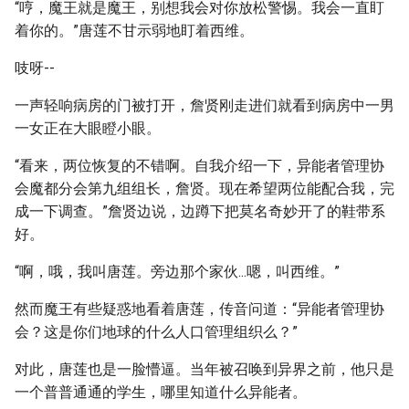
“哼，魔王就是魔王，别想我会对你放松警惕。我会一直盯
着你的。”唐莲不甘示弱地盯着西维。
吱呀--
一声轻响病房的门被打开，詹贤刚走进们就看到病房中一男
一女正在大眼瞪小眼。
“看来，两位恢复的不错啊。自我介绍一下，异能者管理协
会魔都分会第九组组长，詹贤。现在希望两位能配合我，完
成一下调查。”詹贤边说，边蹲下把莫名奇妙开了的鞋带系
好。
“啊，哦，我叫唐莲。旁边那个家伙...嗯，叫西维。”
然而魔王有些疑惑地看着唐莲，传音问道：“异能者管理协
会？这是你们地球的什么人口管理组织么？”
对此，唐莲也是一脸懵逼。当年被召唤到异界之前，他只是
一个普普通通的学生，哪里知道什么异能者。