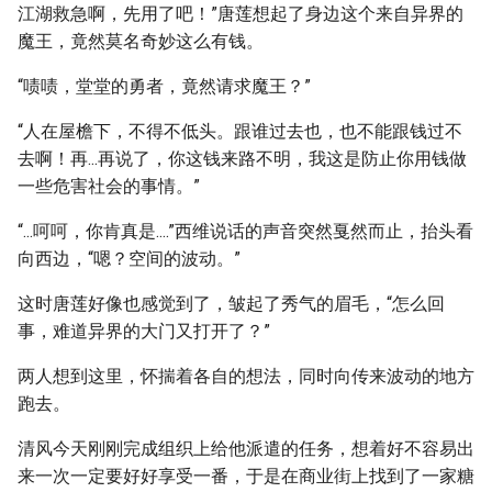
江湖救急啊，先用了吧！”唐莲想起了身边这个来自异界的
魔王，竟然莫名奇妙这么有钱。
“啧啧，堂堂的勇者，竟然请求魔王？”
“人在屋檐下，不得不低头。跟谁过去也，也不能跟钱过不
去啊！再...再说了，你这钱来路不明，我这是防止你用钱做
一些危害社会的事情。”
“...呵呵，你肯真是....”西维说话的声音突然戛然而止，抬头看
向西边，“嗯？空间的波动。”
这时唐莲好像也感觉到了，皱起了秀气的眉毛，“怎么回
事，难道异界的大门又打开了？”
两人想到这里，怀揣着各自的想法，同时向传来波动的地方
跑去。
清风今天刚刚完成组织上给他派遣的任务，想着好不容易出
来一次一定要好好享受一番，于是在商业街上找到了一家糖