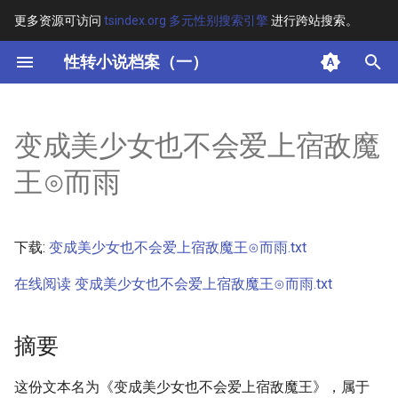
更多资源可访问
tsindex.org 多元性别搜索引擎
进行跨站搜索。
键
性转小说档案（一）
入
摘要
以
变成美少女也不会爱上宿敌魔
开
其他信息 [Processed Page
王⊙而雨
Metadata]
始
搜
正文
下载:
变成美少女也不会爱上宿敌魔王⊙而雨.txt
索
在线阅读 变成美少女也不会爱上宿敌魔王⊙而雨.txt
摘要
这份文本名为《变成美少女也不会爱上宿敌魔王》，属于