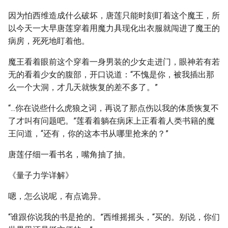
因为怕西维造成什么破坏，唐莲只能时刻盯着这个魔王，所
以今天一大早唐莲穿着用魔力具现化出衣服就闯进了魔王的
病房，死死地盯着他。
魔王看着眼前这个穿着一身男装的少女走进门，眼神若有若
无的看着少女的腹部，开口说道：“不愧是你，被我插出那
么一个大洞，才几天就恢复的差不多了。”
“...你在说些什么虎狼之词，再说了那点伤以我的体质恢复不
了才叫有问题吧。”莲看着躺在病床上正看着人类书籍的魔
王问道，“还有，你的这本书从哪里抢来的？”
唐莲仔细一看书名，嘴角抽了抽。
《量子力学详解》
嗯，怎么说呢，有点诡异。
“谁跟你说我的书是抢的。”西维摇摇头，“买的。别说，你们