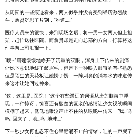
从周围的一些痕迹看来，两人似乎并没有受到经历激烈战
斗，詹贤沉思了片刻，“难道......”
医疗人员来的很快，来到现场之后，将一男一女两人但上担
架，赶忙送往医院。而詹贤却是走向总部的方向，打算将这
件事向上司汇报一下。
“嘤~”唐莲缓缓地睁开了沉重的双眼，浑身上下传来的剧痛
让她下意识地皱了皱眉毛，但是下一秒映入眼帘的有些熟悉
但是陌生的天花板让她愣了愣，一阵刺鼻的消毒水的味道传
来这才让她回过神来。
“这，这里是...医院！”这个有些遥远的词语从唐莲脑海中浮
现，一种惊讶，惊喜还有酸楚的复杂的感情让少女视线瞬间
模糊了起来，低低地啜泣声止不住的从喉咙中传来，“我...呜
呜...回来了，地...呜...地球....”
下一秒少女再也忍不住心里翻涌不止的情绪，哇的一声哭了