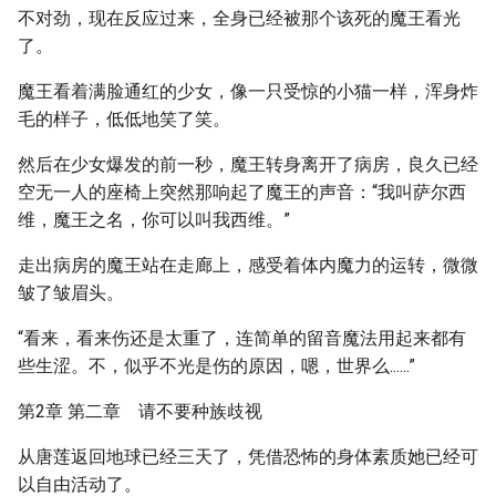
不对劲，现在反应过来，全身已经被那个该死的魔王看光
了。
魔王看着满脸通红的少女，像一只受惊的小猫一样，浑身炸
毛的样子，低低地笑了笑。
然后在少女爆发的前一秒，魔王转身离开了病房，良久已经
空无一人的座椅上突然那响起了魔王的声音：“我叫萨尔西
维，魔王之名，你可以叫我西维。”
走出病房的魔王站在走廊上，感受着体内魔力的运转，微微
皱了皱眉头。
“看来，看来伤还是太重了，连简单的留音魔法用起来都有
些生涩。不，似乎不光是伤的原因，嗯，世界么......”
第2章 第二章 请不要种族歧视
从唐莲返回地球已经三天了，凭借恐怖的身体素质她已经可
以自由活动了。