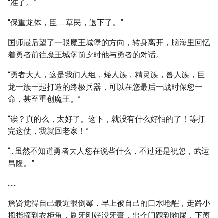
“准了。”
“保重龙体，臣......草民，退下了。”
国师最后望了一眼魔王城堡的方向，转身离开，脑海里回忆
着勇者前往魔王城堡前夕时他与勇者的对话。
“勇者大人，这是我们人组，矮人族，精灵族，兽人族，巨
龙一族一起打造的终极兵器，可以在您最后一战时保您一
命，甚至重创魔王。”
“诶？真的么，太好了。这下，就没有什么好怕的了！等打
完这仗，我就回老家！”
“...虽然不知道勇者大人您在说些什么，不过还是祝您，武运
昌隆。”
......
詹贤觉得自己最近很倒霉，早上被自己的口水呛醒，走路小
拇指撞到衣柜角，刷牙刚好没牙膏，出个门踩到狗屎，下蹲