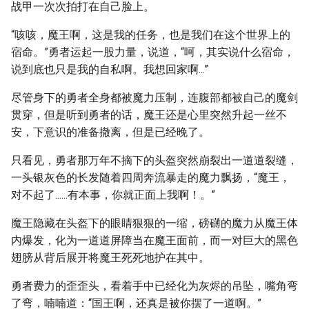
战甲一次次拍打在自己脸上。
“咳咳，魔王啊，这是我的任务，也是我们在这个世界上的
宿命。”勇者运起一股力量，说道，“呵，其实说什么宿命，
说到底也只是我的自私啊。我想回家啊...”
尽管身下的勇者全身都被魔力压制，连腹部都被自己的魔剑
贯穿，但是听到勇者的话，魔王还是心里突然升起一丝不
安，下意识的准备撤离，但是已经晚了。
只看见，勇者那万年不摘下的头盔突然崩裂出一道道裂缝，
一头银灰色的长发随着四周奔流暴走的魔力飘扬，“魔王，
对不起了......有本事，你就正面上我啊！。”
魔王隐藏在头盔下的眼睛狠狠的一缩，磅礴的魔力从魔王体
内爆发，化为一道道屏障当在魔王面前，而一对巨大的黑色
翅膀从背后展开将魔王死死地护在其中。
勇者费力的歪歪头，看着手中已经化为灰烬的吊坠，嘴角弯
了弯，喃喃道：“国王啊，还真是被你摆了一道啊。”