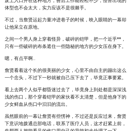
废土入口开在这种地方，善后工作能轻松不少，怪兽出现的
体型也不会太大，实力应该不是很棘手。
不过，当詹贤运起力量冲进巷子的时候，映入眼睛的一幕却
让他呆立在原地。
之间一个男人身上穿着怪异，破碎的铠甲，把一个近乎**，
只有一些破碎的布条遮住一些隐秘的地方的少女压在身下。
嗯，有点平啊...
詹贤看着这个长的很美丽的少女，心里不由自主的蹦出这么
一个念头，不过下一秒就被自己压下去了，毕竟正事要紧。
看上去两个人似乎都昏迷过去了，毕竟身上到处都是深深浅
浅的伤口，那个穿着铠甲的家伙看不太清楚，但是他身下的
少女鲜血从伤口中汩汩的流出。
虽然眼前的一幕让詹贤有些愣神，不过还是反应过来，詹贤
下意识地拨通总部电话，联系了医疗人员，这才赶紧上前，
先帮两人把能看见的伤口用自己的异能初步处理了一下。