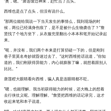
“奥，嗯。”唐莲缓过神来，赶忙点了点头。
西维也是点了点头，但没有说什么。
“那两位能给我说一下当天发生的事情么，我到现场的时
候，两位已经满身伤痕了，是不是被什么生物袭击了？”詹
贤找了个地方坐下，从衣服兜里翻出小本本和笔开始记录起
来。
“呃，并没有，我们两个本来是打算切磋一下的，但是刚到
巷子里莫名奇妙就昏迷过去了。”这时西维抢话说道，“你知
道的，我们刚获得异能力，内心就膨胀了嘛，就想着跟别人
比比。”
唐莲瞪大眼睛看向西维，骗人真是连眼睛都不眨。
“嗯，也能理解。我当初获得能力的时候，还大晚上的想着
去行侠仗义呢。理解理解。”詹贤把西维的话记录完，这才
收起来笔和本子说道。