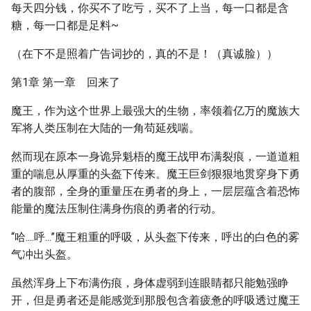
每天四分钱，你买不了吃亏，买不了上当，每一口都是含
糖，每一口都是足料~
（在下不是照着广告词抄的，真的不是！（真诚脸））
第1章 第一章 回来了
魔王，作为这个世界上最强大的生物，率领着亿万的魔族大
军将人类压制在大陆的一角苟延残喘。
然而现在原本一身诡异魁梧的魔王战甲布满裂痕，一道道粗
重的喘息从厚重的头盔下传来。魔王巨剑狠狠地贯穿身下勇
者的腹部，全身的重量压在勇者的身上，一层层蕴含着恐怖
能量的魔法压制住满身伤痕的勇者的行动。
“哈....呼...”魔王粗重的呼吸，从头盔下传来，呼出的白色的雾
气冲出头盔。
虽然浑身上下布满伤痕，身体虚弱到连眼睛都只能勉强睁
开，但是勇者还是能感觉到那股包含着疲惫的呼吸透过魔王