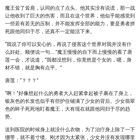
魔王耸了耸肩，认同的点了点头。他其实没有说谎，那一战
让他收到了巨大的伤害，而且在这个世界，他似乎能感觉到
一些若有若无的压制，并不能发挥全部的能力，要是勇者拼
死跟他同归于尽，还真不一定能活下来。
“我说了你可以安心的，再说了侵害这个世界对我并没有什
么好处。顺便说一句......”魔王慢慢的自下而上慢慢的看了唐
莲一会，才说道，“我都没想到，你竟然是个女的，嗯，身
材不错，就是胸有点平。”
唐莲：“？？？”
“啊！”好像想起什么的勇者大人赶紧拿起被子裹在了身上，
银灰色的长发也似乎有些护住铺满了少女的背后。少女翡翠
色的眸子死死地盯着魔王，大有现在就跟他同归于尽的趋
势。
送到医院的时候身上就没什么衣物，为了治疗身上除了一下
绷带，就不着寸缕。刚才因为太紧张，少女并没有发现哪里