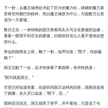
下一秒，从魔王城堡处冲起了巨大的魔力柱，磅礴的魔力甚
至将空间都打的粉碎。而以魔王城堡为中心，方园数万公里
成为一片废墟。
数日之后，一身锦袍的国王骑着高头大马立在废墟的边缘，
看着一眼望不到尽头的废墟，闪烁的目光让人看不透他在想
些什么。
旁边的国师走上前，鞠了一躬，低声问道：“陛下，何故骗
她？”
国王沉默了一会，这才转身看了看国师，有些怅然道：
“因为我是国王。”
尽管已经知道答案，但是听到国王这样的回答，国师还是抿
了抿嘴，良久开口说道：“陛下，臣......”
国师还没说完，国王就挥了挥手，并不看他，只是说了句