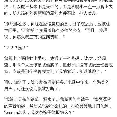
魔族无论再怎么强大，那刻在灵魂中的残暴本能地抗拒被统
治，所以魔王从来不是天生的，而是从弱小一点一点爬上去
的，所以该有的智慧和适应能力并不比一些人类差。
“别想那么多，你现在应该急切的是，出了院之后，应该住
在哪里。”西维笑了笑看着那个娇俏的少女，“而且，按理
说，你还欠我三万的医药费呢。”
“？？？淦！”
詹贤出了医院翻出手机，拨通了一个号码，“老大，经调
查，那两个人应该是被偷袭了，但似乎并没有被废土怪兽吃
掉。应该是那个怪兽察觉到了我的靠近，所以逃跑了。”
“嗯，知道了，我会发布清剿任务...”电话中传来一个温柔的
男声，可还没说完就被打断了。
“我敲！天杀的钢笔，漏水了。我新买的白裤子！”詹贤蛋疼
的声音响起，然后又想起什么似的，小心翼翼地开口问到，
“emmm老大，我这条裤子能报销么？”