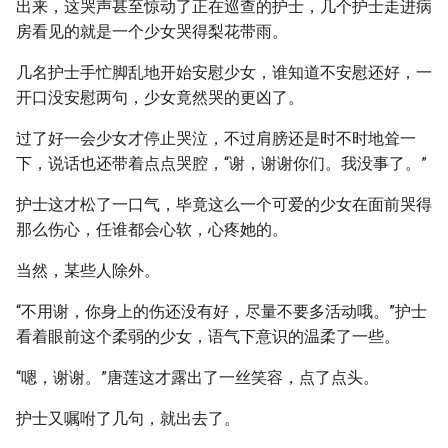
出来，这哭声甚至惊动了正在巡查的护士，几个护士走进病
房看见的就是一个少女哭得梨花带雨。
几名护士手忙脚乱地开始安慰少女，谁知道不安慰还好，一
开口没安慰两句，少女竟然哭的更凶了。
过了好一会少女才停止哭泣，不过肩膀还是时不时地耸一
下，说话也还带着点点哭腔，“谢，谢谢你们。我没事了。”
护士这才松了一口气，毕竟这么一个可爱的少女在面前哭得
那么伤心，任谁都会心软，心疼她的。
当然，某些人除外。
“不用谢，你身上的伤还没有好，尽量不要多活动哦。”护士
看着眼前这个柔弱的少女，语气下意识的温柔了一些。
“嗯，谢谢。”唐莲这才露出了一丝笑容，点了点头。
护士又嘱咐了几句，就出去了。