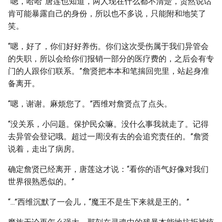
“嗯，哈哈”唐莲也知道，两人现在什么都不清楚，贸然说话
肯可能暴露自己的身份，所以也不多说，只能附和地笑了
笑。
“嗯，好了，你们好好养伤。你们这次受伤属于我们异管会
的失职，所以会给你们报销一部分的医疗费的，之后会有专
门的人跟你们联系。”詹贤把本本和笔揣回兜里，站起身准
备离开。
“嗯，谢谢。麻烦您了。”西维对詹贤点了点头。
“没关系，小问题。保护民众嘛。没什么事我就走了。记得
去异管会登记哦。超过一周没有去的会追究责任的。”詹贤
说着，走出了病房。
确定詹贤已经离开，唐莲这才说：“看你的语气好像对我们
世界很熟悉似的。”
“...”西维沉默了一会儿，“魔王不是生下来就是王的。”