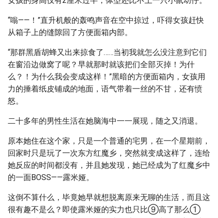
女孩的身高仅有2厘米过半，体型还比不上一只小鼠幼仔。
“嗡——！”直升机般的轰鸣声音在空中掠过，吓得女孩赶快
从箱子上的缝隙回了方便面箱内部。
“那群黑盾胡蜂又出来掠食了……当初我就怎么没注意到它们
在窗沿边做窝了呢？早就那时就该把们全部灭掉！为什
么？！为什么我会变成这样！”黑暗的方便面箱内，女孩用
力的捶着纸皮铺成的地面，语气带着一丝的不甘，还有愤
怒。
二十多年的男性生活在她脑海中一一展现，随之又消退。
原本她住在这个家，只是一个普通的宅男，在一个星期前，
回家时只是玩了一次东方红魔乡，突然就变成这样了，连给
她反应的时间都没有，并且她发现，她已经成为了红魔乡中
的一面BOSS——露米娅。
这倒不算什么，毕竟她早就想脱离原来无聊的生活，而且这
很有趣不是么？即使露米娅的实力也只比⑨高了那么①