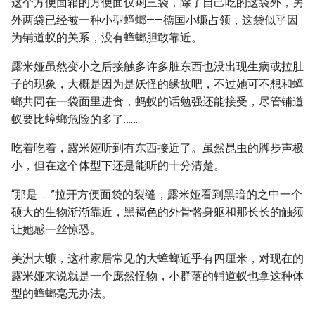
这个方便面箱的方便面仅剩三袋，除了自己吃的这袋外，另
外两袋已经被一种小型蟑螂——德国小蠊占领，这袋似乎因
为铺道蚁的关系，没有蟑螂胆敢靠近。
露米娅虽然变小之后接触多许多脏东西也没出现生病或拉肚
子的现象，大概是因为是妖怪的缘故吧，不过她可不想和蟑
螂共同在一袋面里进食，蚂蚁的话勉强还能接受，尽管铺道
蚁要比蟑螂危险的多了……
吃着吃着，露米娅听到有东西接近了。虽然昆虫的脚步声极
小，但在这个体型下还是能听的十分清楚。
“那是……”拉开方便面袋的裂缝，露米娅看到黑暗的之中一个
硕大的生物渐渐靠近，黑褐色的外骨骼身躯和那长长的触须
让她感一丝惊恐。
美洲大蠊，这种家居常见的大蟑螂近乎有四厘米，对现在的
露米娅来说就是一个庞然怪物，小群落的铺道蚁也拿这种体
型的蟑螂毫无办法。