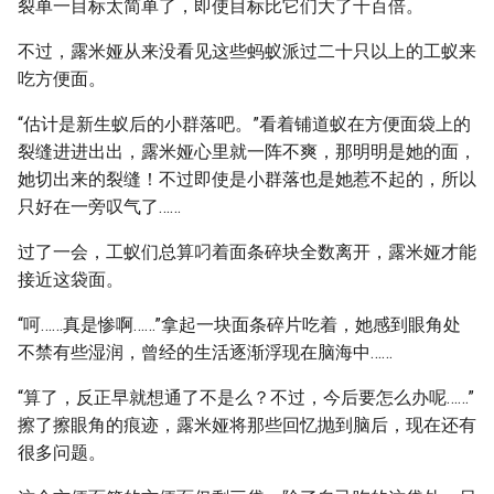
裂单一目标太简单了，即使目标比它们大了千百倍。
不过，露米娅从来没看见这些蚂蚁派过二十只以上的工蚁来
吃方便面。
“估计是新生蚁后的小群落吧。”看着铺道蚁在方便面袋上的
裂缝进进出出，露米娅心里就一阵不爽，那明明是她的面，
她切出来的裂缝！不过即使是小群落也是她惹不起的，所以
只好在一旁叹气了……
过了一会，工蚁们总算叼着面条碎块全数离开，露米娅才能
接近这袋面。
“呵……真是惨啊……”拿起一块面条碎片吃着，她感到眼角处
不禁有些湿润，曾经的生活逐渐浮现在脑海中……
“算了，反正早就想通了不是么？不过，今后要怎么办呢……”
擦了擦眼角的痕迹，露米娅将那些回忆抛到脑后，现在还有
很多问题。