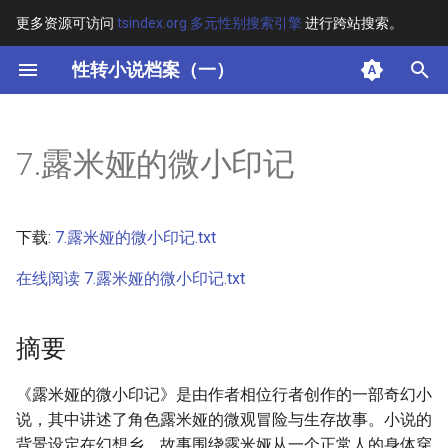
更多资源可访问
tsindex.org 多元性别搜索引擎
进行跨站搜索。
键
性转小说档案（一）
入
摘要
以
7.露米娅的微小印记
开
其他信息 [Processed Page
Metadata]
始
下载:
7.露米娅的微小印记.txt
搜
正文
在线阅读 7.露米娅的微小印记.txt
索
摘要
《露米娅的微小印记》是由作者相位行者创作的一部奇幻小
说，其中讲述了角色露米娅的微观冒险与生存故事。小说的
背景设定在幻想乡，故事围绕露米娅从一个正常人的身体穿