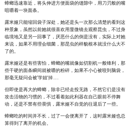
蟑螂迅速靠近，将头伸进方便面袋的缝隙中，用刀刃般的嘴
咀嚼着一块面条。
露米娅只能缩回袋子深处，她还是头一次那么清楚的看到这
种景象，虽然以前她就很喜欢用显微镜去观察昆虫，不过身
临境地又是另一回事了，厌恶什么的倒是没有，实际上对她
来说，如果不用理会细菌，那昆虫的样貌根本就没什么大不
了的。
露米娅还是有些害怕，蟑螂的嘴就像如切割机一般锋利，那
些干硬的面条瞬间就被嚼的粉碎，如果不小心被咬到脑袋，
那毫无疑问会被‘学姐’掉……
但即使是再大的蟑螂，除非已经走投无路，不然它们是没有
攻击活物的习惯的，不过看着如此利器在自己眼前不停舞
动，还是不禁有些畏惧，露米娅不自觉的往退后了一些。
蟑螂吃的时间并不长，过了一会便离开了，这时露米娅也总
算得到了离开的机会。