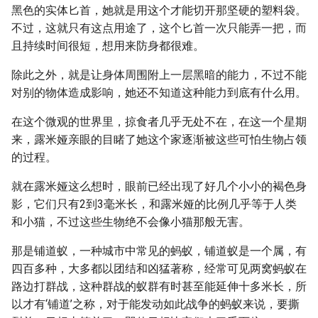
黑色的实体匕首，她就是用这个才能切开那坚硬的塑料袋。
不过，这就只有这点用途了，这个匕首一次只能弄一把，而
且持续时间很短，想用来防身都很难。
除此之外，就是让身体周围附上一层黑暗的能力，不过不能
对别的物体造成影响，她还不知道这种能力到底有什么用。
在这个微观的世界里，掠食者几乎无处不在，在这一个星期
来，露米娅亲眼的目睹了她这个家逐渐被这些可怕生物占领
的过程。
就在露米娅这么想时，眼前已经出现了好几个小小的褐色身
影，它们只有2到3毫米长，和露米娅的比例几乎等于人类
和小猫，不过这些生物绝不会像小猫那般无害。
那是铺道蚁，一种城市中常见的蚂蚁，铺道蚁是一个属，有
四百多种，大多都以团结和凶猛著称，经常可见两窝蚂蚁在
路边打群战，这种群战的蚁群有时甚至能延伸十多米长，所
以才有‘铺道’之称，对于能发动如此战争的蚂蚁来说，要撕