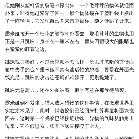
但她刚从塑料袋的裂缝中探出头，一个毛茸茸的物体就迎面
扑来，吓得她赶紧缩了回去，那个物体撞在了塑料袋上发出
了一阵轻响，它发现自己并未击中目标，随之便跳了开来。
露米娅拉开一个细小的缝隙朝外看去，那毛茸茸的生物也用
正是一只跳蛛，身长在一厘米左右，额头四颗硕大的眼睛也
在紧紧的盯着这边。
跳蛛视力极好，不过夜视却不怎么样，所以才黑暗的方便面
箱中失手的么？露米娅不禁有些后怕的想着，要是在外面光
线充足，跳蛛的攻击连苍蝇都难躲开，更别提她了。
跳蛛无意离去，还在外面站着，似乎有意在那等待偷袭。
露米娅倒不紧张，猎人成为猎物的这种事情，在微观世界里
实在太常见了，此时，铺道蚁们已经回来打算再度将面块搬
回去，这时第一个蚂蚁已经接近跳蛛，异物的气味从触角上
传来，它不假思索，张开下颚直接咬了上去。
跳蛛在黑暗之中并未注意，直到被咬才发觉不妙，八腿同时