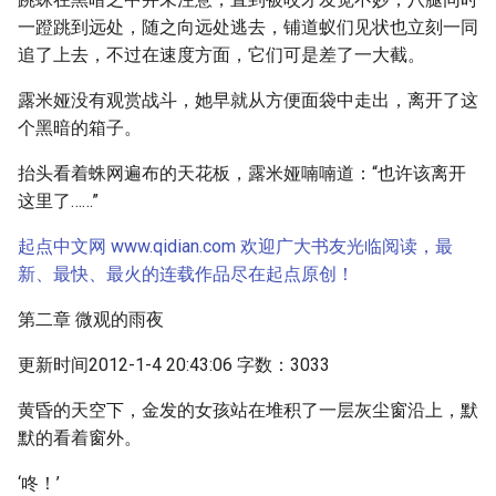
一蹬跳到远处，随之向远处逃去，铺道蚁们见状也立刻一同
追了上去，不过在速度方面，它们可是差了一大截。
露米娅没有观赏战斗，她早就从方便面袋中走出，离开了这
个黑暗的箱子。
抬头看着蛛网遍布的天花板，露米娅喃喃道：“也许该离开
这里了……”
起点中文网 www.qidian.com 欢迎广大书友光临阅读，最
新、最快、最火的连载作品尽在起点原创！
第二章 微观的雨夜
更新时间2012-1-4 20:43:06 字数：3033
黄昏的天空下，金发的女孩站在堆积了一层灰尘窗沿上，默
默的看着窗外。
‘咚！’