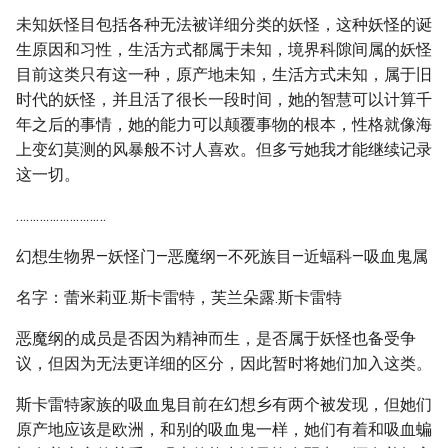
未知妖怪目包括各种无法被详细分类的妖怪，这种妖怪的诞
生原因和习性，生活方式都属于未知，境界科隙间属的妖怪
目前这类只有这一种，原产地未知，生活方式未知，属于旧
时代的妖怪，并且活了很长一段时间，她的智慧可以计算千
年之后的事情，她的能力可以颠覆事物的根本，性格就像海
上变幻莫测的风暴般不讨人喜欢。但多亏她我才能继续记录
这一切。
………………………
幻想生物界—妖怪门—恶魔纲—不死族目—近蝠科—吸血鬼属
名字：蕾米莉亚.斯卡雷特，芙兰朵露.斯卡雷特
恶魔纲的成员是否因为精神而生，是否属于妖怪也备受争
议，但因为无法更详细的区分，因此暂时将她们加入这类。
斯卡雷特家族的吸血鬼目前在幻想乡有两个被发现，但她们
原产地应该是欧洲，和别的吸血鬼一样，她们有着和吸血蝙