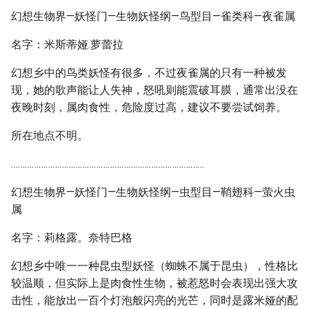
幻想生物界—妖怪门—生物妖怪纲—鸟型目—雀类科—夜雀属
名字：米斯蒂娅.萝蕾拉
幻想乡中的鸟类妖怪有很多，不过夜雀属的只有一种被发
现，她的歌声能让人失神，怒吼则能震破耳膜，通常出没在
夜晚时刻，属肉食性，危险度过高，建议不要尝试饲养。
所在地点不明。
…………………………………………………………………………
幻想生物界—妖怪门—生物妖怪纲—虫型目—鞘翅科—萤火虫
属
名字：莉格露。奈特巴格
幻想乡中唯一一种昆虫型妖怪（蜘蛛不属于昆虫），性格比
较温顺，但实际上是肉食性生物，被惹怒时会表现出强大攻
击性，能放出一百个灯泡般闪亮的光芒，同时是露米娅的配