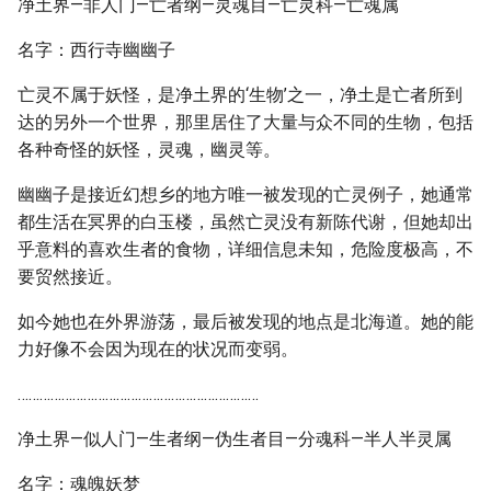
净土界—非人门—亡者纲—灵魂目—亡灵科—亡魂属
名字：西行寺幽幽子
亡灵不属于妖怪，是净土界的‘生物’之一，净土是亡者所到
达的另外一个世界，那里居住了大量与众不同的生物，包括
各种奇怪的妖怪，灵魂，幽灵等。
幽幽子是接近幻想乡的地方唯一被发现的亡灵例子，她通常
都生活在冥界的白玉楼，虽然亡灵没有新陈代谢，但她却出
乎意料的喜欢生者的食物，详细信息未知，危险度极高，不
要贸然接近。
如今她也在外界游荡，最后被发现的地点是北海道。她的能
力好像不会因为现在的状况而变弱。
…………………………………………………………
净土界—似人门—生者纲—伪生者目—分魂科—半人半灵属
名字：魂魄妖梦