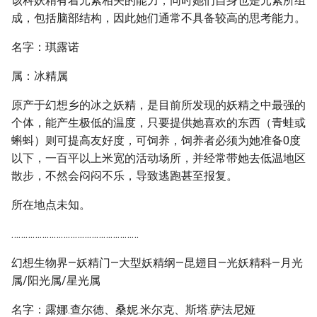
该科妖精有着元素相关的能力，同时她们自身也是元素所组
成，包括脑部结构，因此她们通常不具备较高的思考能力。
名字：琪露诺
属：冰精属
原产于幻想乡的冰之妖精，是目前所发现的妖精之中最强的
个体，能产生极低的温度，只要提供她喜欢的东西（青蛙或
蝌蚪）则可提高友好度，可饲养，饲养者必须为她准备0度
以下，一百平以上米宽的活动场所，并经常带她去低温地区
散步，不然会闷闷不乐，导致逃跑甚至报复。
所在地点未知。
………………………………………………
幻想生物界—妖精门—大型妖精纲—昆翅目—光妖精科—月光
属/阳光属/星光属
名字：露娜.查尔德、桑妮.米尔克、斯塔.萨法尼娅