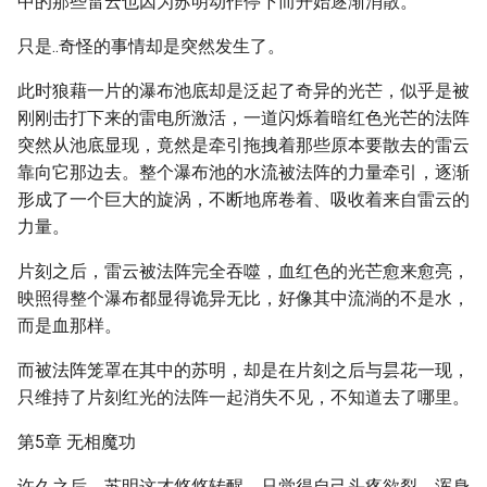
中的那些雷云也因为苏明动作停下而开始逐渐消散。
只是..奇怪的事情却是突然发生了。
此时狼藉一片的瀑布池底却是泛起了奇异的光芒，似乎是被
刚刚击打下来的雷电所激活，一道闪烁着暗红色光芒的法阵
突然从池底显现，竟然是牵引拖拽着那些原本要散去的雷云
靠向它那边去。整个瀑布池的水流被法阵的力量牵引，逐渐
形成了一个巨大的旋涡，不断地席卷着、吸收着来自雷云的
力量。
片刻之后，雷云被法阵完全吞噬，血红色的光芒愈来愈亮，
映照得整个瀑布都显得诡异无比，好像其中流淌的不是水，
而是血那样。
而被法阵笼罩在其中的苏明，却是在片刻之后与昙花一现，
只维持了片刻红光的法阵一起消失不见，不知道去了哪里。
第5章 无相魔功
许久之后，苏明这才悠悠转醒，只觉得自己头疼欲裂，浑身