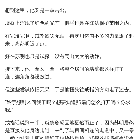
想到这里，他又是一拳击出。
墙壁上浮现了红色的光芒，似乎也是在阵法保护范围之内。
有完没完啊，戒指欲哭无泪，再次用体内不多的力量滚了起
来，离苏明远了点。
好在苏明也只是试探，没有闹出太大的动静。
接下来，他一拳又一拳，将整个房间的墙壁都这样打了一
遍，连角落都没放过。
但这些尝试依旧无果，于是他扭头往戒指的方向走了过去。
“终于想到来问我了吗？想要知道那扇门怎么打开吗？你求
我..”
戒指话说到一半，就笑容凝固地戛然而止了，因为苏明居然
是直接从他身边走过，来到了与房间相连的走道中，又一拳
一拳地对着走廊的墙壁开始故技重施，试探这些墙壁有没有