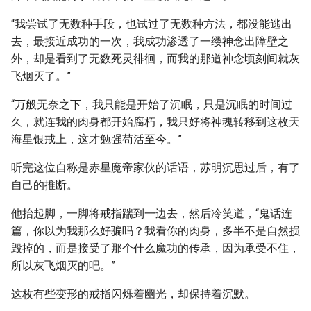
“我尝试了无数种手段，也试过了无数种方法，都没能逃出
去，最接近成功的一次，我成功渗透了一缕神念出障壁之
外，却是看到了无数死灵徘徊，而我的那道神念顷刻间就灰
飞烟灭了。”
“万般无奈之下，我只能是开始了沉眠，只是沉眠的时间过
久，就连我的肉身都开始腐朽，我只好将神魂转移到这枚天
海星银戒上，这才勉强苟活至今。”
听完这位自称是赤星魔帝家伙的话语，苏明沉思过后，有了
自己的推断。
他抬起脚，一脚将戒指踹到一边去，然后冷笑道，“鬼话连
篇，你以为我那么好骗吗？我看你的肉身，多半不是自然损
毁掉的，而是接受了那个什么魔功的传承，因为承受不住，
所以灰飞烟灭的吧。”
这枚有些变形的戒指闪烁着幽光，却保持着沉默。