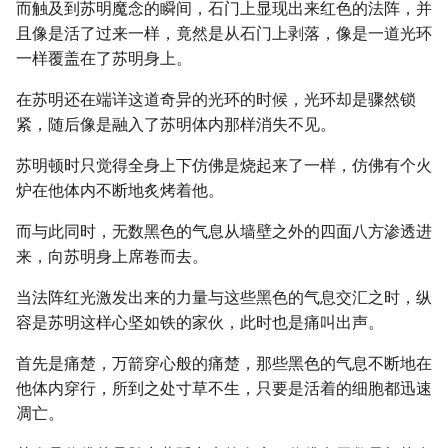
而触及到苏明魔念的瞬间，石门上显现出来红色的法阵，并
且像是活了过来一样，竟然是从石门上剥落，像是一道光环
一样覆盖在了苏明身上。
在苏明还在端详这道奇异的光环的时候，光环却是骤然锁
紧，随后像是融入了苏明体内那样消失不见。
苏明顿时只觉得全身上下仿佛是烧起来了一样，仿佛有个火
炉在他体内不断地炙烤着他。
而与此同时，无数黑色的气息从墙壁之外的四面八方渗透进
来，向苏明身上席卷而去。
当法阵红光激发出来的力量与这些黑色的气息交汇之时，纵
容是苏明这样心坚如铁的家伙，此时也是痛叫出声。
首先是痛楚，万箭穿心般的痛楚，那些黑色的气息不断地在
他体内穿行，所到之处寸草不生，只要是活着的细胞都迅速
凋亡。