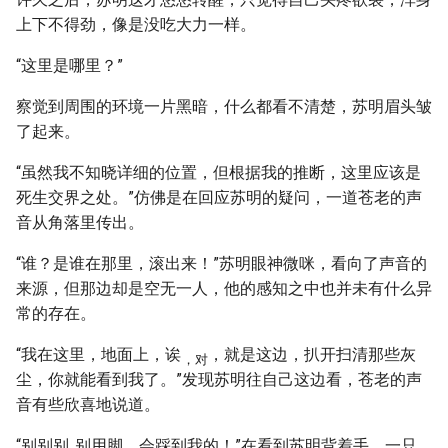
上下不得劲，像是没吃大力一样。
“这里是哪里？”
察觉到周围的环境一片黑暗，什么都看不清楚，苏明眉头皱
了起来。
“虽然我不知晓详细的位置，但根据我的推断，这里应该是
死生交界之处。”仿佛是在回应苏明的疑问，一道苍老的声
音从角落里传出。
“谁？是谁在那里，滚出来！”苏明眼神微咪，看向了声音的
来源，但那边却是空无一人，他的感知之中也并未有什么异
常的存在。
“我在这里，地面上，诶
，就是这边，扒开扫清那些灰
，对
尘，你就能看到我了。”发现苏明往自己这边看，苍老的声
音有些欣喜地说道。
“别别别..别用脚，会踩到我的！”在看到苏明背着手，一只