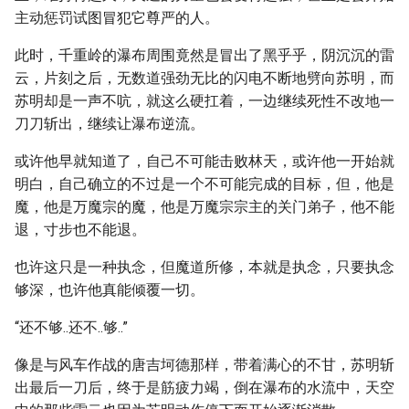
主动惩罚试图冒犯它尊严的人。
此时，千重岭的瀑布周围竟然是冒出了黑乎乎，阴沉沉的雷
云，片刻之后，无数道强劲无比的闪电不断地劈向苏明，而
苏明却是一声不吭，就这么硬扛着，一边继续死性不改地一
刀刀斩出，继续让瀑布逆流。
或许他早就知道了，自己不可能击败林天，或许他一开始就
明白，自己确立的不过是一个不可能完成的目标，但，他是
魔，他是万魔宗的魔，他是万魔宗宗主的关门弟子，他不能
退，寸步也不能退。
也许这只是一种执念，但魔道所修，本就是执念，只要执念
够深，也许他真能倾覆一切。
“还不够..还不..够..”
像是与风车作战的唐吉坷德那样，带着满心的不甘，苏明斩
出最后一刀后，终于是筋疲力竭，倒在瀑布的水流中，天空