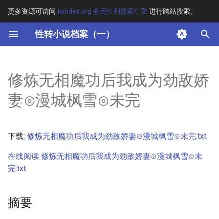
更多资源可访问
tsindex.org 多元性别搜索引擎
进行跨站搜索。
键
性转小说档案（一）
入
摘要
以
修炼无相魔功后我成为劲敌娇
开
其他信息 [Processed Page
妻⊙漫城枫雪⊙未完
Metadata]
始
搜
正文
下载:
修炼无相魔功后我成为劲敌娇妻⊙漫城枫雪⊙未完.txt
索
在线阅读 修炼无相魔功后我成为劲敌娇妻⊙漫城枫雪⊙未
完.txt
摘要