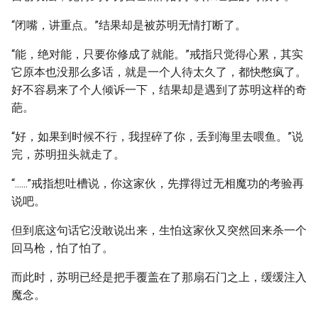
“闭嘴，讲重点。”结果却是被苏明无情打断了。
“能，绝对能，只要你修成了就能。”戒指只觉得心累，其实
它原本也没那么多话，就是一个人待太久了，都快憋疯了。
好不容易来了个人倾诉一下，结果却是遇到了苏明这样的奇
葩。
“好，如果到时候不行，我捏碎了你，丢到海里去喂鱼。”说
完，苏明扭头就走了。
“......”戒指想吐槽说，你这家伙，先撑得过无相魔功的考验再
说吧。
但到底这句话它没敢说出来，生怕这家伙又突然回来杀一个
回马枪，怕了怕了。
而此时，苏明已经是把手覆盖在了那扇石门之上，缓缓注入
魔念。