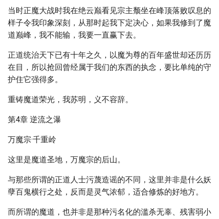
当时正魔大战时我在绝云巅看见宗主颓坐在峰顶落败叹息的
样子令我印象深刻，从那时起我下定决心，如果我修到了魔
道巅峰，我不能输，我要一直赢下去。
正道统治天下已有十年之久，以魔为尊的百年盛世却还历历
在目，所以抢回曾经属于我们的东西的执念，要比单纯的守
护住它强得多。
重铸魔道荣光，我苏明，义不容辞。
第4章 逆流之瀑
万魔宗·千重岭
这里是魔道圣地，万魔宗的后山。
与那些所谓的正道人士污蔑造谣的不同，这里并非是什么妖
孽百鬼横行之处，反而是灵气浓郁，适合修炼的好地方。
而所谓的魔道，也并非是那种污名化的滥杀无辜、残害弱小