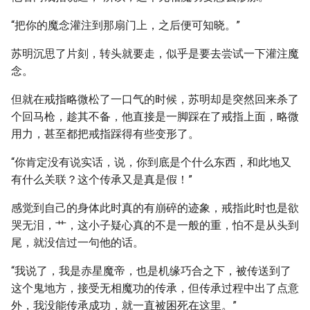
“把你的魔念灌注到那扇门上，之后便可知晓。”
苏明沉思了片刻，转头就要走，似乎是要去尝试一下灌注魔
念。
但就在戒指略微松了一口气的时候，苏明却是突然回来杀了
个回马枪，趁其不备，他直接是一脚踩在了戒指上面，略微
用力，甚至都把戒指踩得有些变形了。
“你肯定没有说实话，说，你到底是个什么东西，和此地又
有什么关联？这个传承又是真是假！”
感觉到自己的身体此时真的有崩碎的迹象，戒指此时也是欲
哭无泪，艹，这小子疑心真的不是一般的重，怕不是从头到
尾，就没信过一句他的话。
“我说了，我是赤星魔帝，也是机缘巧合之下，被传送到了
这个鬼地方，接受无相魔功的传承，但传承过程中出了点意
外，我没能传承成功，就一直被困死在这里。”