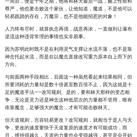
一周后，便是十年之期，他将和林天最后一战，赌上性命和
尊严，他也要击败这个家伙，让他知道，魔道，不是他可以
轻易践踏的存在，万魔宗，也不是他能招惹的对象！
人力终有尽时，就算执念再强，战意再浓，一直做到让瀑布
逆流这种违背常理的事情也实非易事。
因为苏明此时既不是在利用灵气支撑让水流不落，也不是靠
神念托起水流，而是在以魔念直接改写重力原本自上而下的
方向。
与前面两种手段相比，后面这一种虽然看起来结果相同，但
所要消耗的力量却是数十倍甚至数百倍不止，因为这就是十
足的魔道手法——改写规则。是的，要和林天那样的变态相
争，无论是灵力还是神念这种低层次的力量都不管用，唯有
依靠魔念，足够强大的魔念，才有可能击败林天。
但天道规则，岂容轻易更改？改写规则，就相当于是人与天
争，更改的速度要快于天道复原的速度才有可能成功，而
且，维持得越久，天道的力量也会变得越强，甚至是会开始