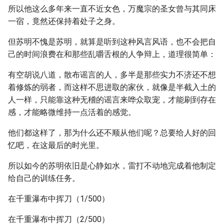
所以他这么多年来一直不近女色，万魔宗的圣女曾与其同床
一宿，竟然还保持着处子之身。
但苏明不愧是苏明，就算是听到这种风言风语，也不会把自
己的时间浪费在和那些乱嚼舌根的人争辩上，道理很简单：
有空胡说八道，散布谣言的人，多半是那些实力不济还不想
着修炼的弱者，而这样不思进取的家伙，就像是半截入土的
人一样，只能靠这种无稽的谣言来哗众取宠，才能刷到存在
感，才能略微维持一点活着的感觉。
他们都这样了，那为什么还不顺从他们呢？总要给人好的回
忆吧，在这最后的时光里。
所以如今的苏明依旧是心静如水，雷打不动地完成着他制定
给自己的训练任务。
在千重瀑布中挥刀（1/500）
在千重瀑布中挥刀（2/500）