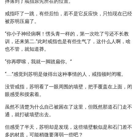
摔落到了戒指原先所在的位置。
戒指吓了一跳，有些后怕，若不是它反应快，只怕现在已经
被苏明压扁了。
“你小子神经病啊！愣头青一样的，第一次吃了亏还不长教
训，还来第二..”此时戒指也是有些生气了，这什么人啊，啥
也不管，就知道莽。
“你再啰嗦，我就一脚踏扁你。”
“......”感觉到苏明是做得出这种事情的人，戒指顿时闭嘴。
没管戒指，苏明看了一眼周围的墙壁，把手覆盖在上面，闭
眼感受和摸索着。
虽然不清楚为什么自己被困在了这里，但既然那道石门走不
通，就打破墙壁出去。
但感受了半天，苏明却是发现，这些墙壁貌似是和石门差不
多的材质，可能稍微要薄弱一些吧？