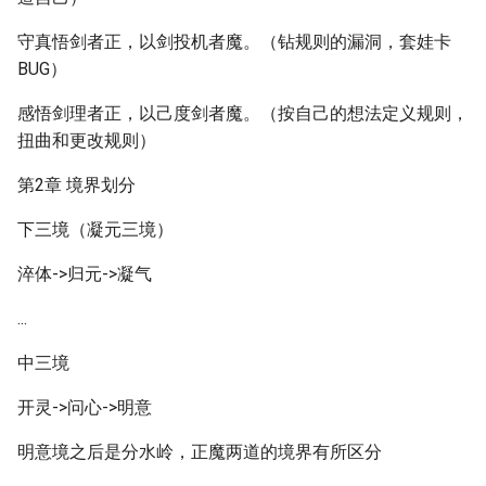
守真悟剑者正，以剑投机者魔。（钻规则的漏洞，套娃卡
BUG）
感悟剑理者正，以己度剑者魔。（按自己的想法定义规则，
扭曲和更改规则）
第2章 境界划分
下三境（凝元三境）
淬体->归元->凝气
...
中三境
开灵->问心->明意
明意境之后是分水岭，正魔两道的境界有所区分