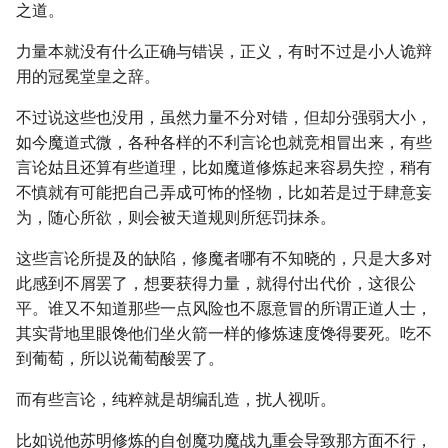
之道。
力量本就没有什么正确与错误，正义，有时不过是小人诡辩
用的冠冕堂皇之辞。
不过说这些也没用，虽然力量不分对错，但却分强弱大小，
如今魔道式微，各种各样的不利言论也就竞相冒出来，有些
言论姑且还算有些道理，比如魔道修炼起来容易失控，稍有
不慎就有可能把自己弄成可怖的怪物，比如若是过于肆意妄
为，随心所欲，则会被天道规则所惩罚抹杀。
这些言论所提及的缺陷，修魔者哪有不知晓的，只是大多对
此感到不屑罢了，想要获得力量，就得付出代价，这很公
平。谁又不知道那些一点风险也不愿意冒的所谓正道人士，
其实背地里眼馋他们坐火箭一样的修炼速度馋得要死。吃不
到葡萄，所以说葡萄酸罢了。
而有些言论，纯粹就是胡编乱造，扰人视听。
比如说他苏明修炼的自创魔功魔战九重会导致那方面不行，