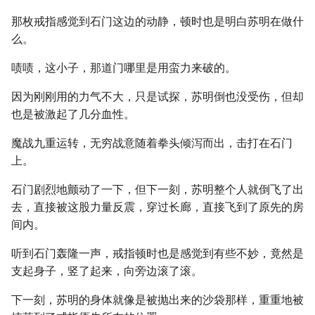
那枚戒指感觉到石门这边的动静，顿时也是明白苏明在做什
么。
啧啧，这小子，那道门哪里是用蛮力来破的。
因为刚刚用的力气不大，只是试探，苏明倒也没受伤，但却
也是被激起了几分血性。
魔战九重运转，无穷战意随着拳头倾泻而出，击打在石门
上。
石门剧烈地颤动了一下，但下一刻，苏明整个人就倒飞了出
去，直接被这股力量反震，穿过长廊，直接飞到了原先的房
间内。
听到石门轰隆一声，戒指顿时也是感觉到有些不妙，竟然是
支起身子，竖了起来，向旁边滚了滚。
下一刻，苏明的身体就像是被抛出来的沙袋那样，重重地被