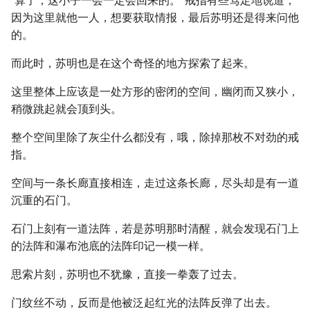
“算了，这小子一会一定会回来的。”戒指有些笃定地说道，
因为这里就他一人，想要获取情报，最后苏明还是得来问他
的。
而此时，苏明也是在这个奇怪的地方探索了起来。
这里整体上应该是一处方形的密闭的空间，幽闭而又狭小，
稍微跳起就会顶到头。
整个空间里除了灰尘什么都没有，哦，除掉那枚不对劲的戒
指。
空间与一条长廊直接相连，走过这条长廊，尽头却是有一道
沉重的石门。
石门上刻有一道法阵，若是苏明那时清醒，就会发现石门上
的法阵和瀑布池底的法阵印记一模一样。
思索片刻，苏明也不犹豫，直接一拳轰了过去。
门纹丝不动，反而是他被泛起红光的法阵反弹了出去。