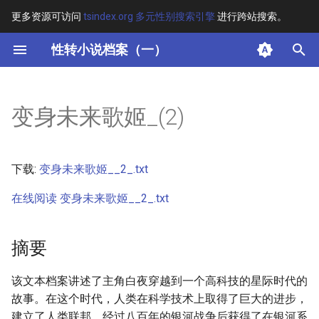
更多资源可访问
tsindex.org 多元性别搜索引擎
进行跨站搜索。
键
性转小说档案（一）
入
摘要
以
变身未来歌姬_(2)
开
其他信息 [Processed Page
Metadata]
始
下载:
变身未来歌姬__2_.txt
搜
正文
在线阅读 变身未来歌姬__2_.txt
索
摘要
该文本档案讲述了主角白夜穿越到一个高科技的星际时代的
故事。在这个时代，人类在科学技术上取得了巨大的进步，
建立了人类联邦，经过八百年的银河战争后获得了在银河系