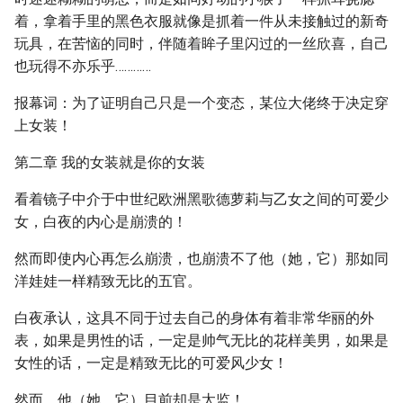
着，拿着手里的黑色衣服就像是抓着一件从未接触过的新奇
玩具，在苦恼的同时，伴随着眸子里闪过的一丝欣喜，自己
也玩得不亦乐乎…………
报幕词：为了证明自己只是一个变态，某位大佬终于决定穿
上女装！
第二章 我的女装就是你的女装
看着镜子中介于中世纪欧洲黑歌德萝莉与乙女之间的可爱少
女，白夜的内心是崩溃的！
然而即使内心再怎么崩溃，也崩溃不了他（她，它）那如同
洋娃娃一样精致无比的五官。
白夜承认，这具不同于过去自己的身体有着非常华丽的外
表，如果是男性的话，一定是帅气无比的花样美男，如果是
女性的话，一定是精致无比的可爱风少女！
然而，他（她，它）目前却是太监！