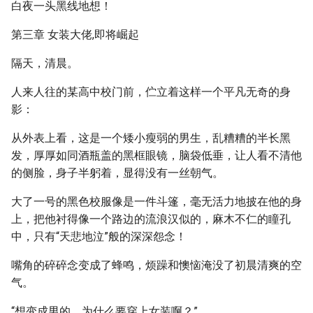
白夜一头黑线地想！
第三章 女装大佬,即将崛起
隔天，清晨。
人来人往的某高中校门前，伫立着这样一个平凡无奇的身
影：
从外表上看，这是一个矮小瘦弱的男生，乱糟糟的半长黑
发，厚厚如同酒瓶盖的黑框眼镜，脑袋低垂，让人看不清他
的侧脸，身子半躬着，显得没有一丝朝气。
大了一号的黑色校服像是一件斗篷，毫无活力地披在他的身
上，把他衬得像一个路边的流浪汉似的，麻木不仁的瞳孔
中，只有“天悲地泣”般的深深怨念！
嘴角的碎碎念变成了蜂鸣，烦躁和懊恼淹没了初晨清爽的空
气。
“想变成男的，为什么要穿上女装啊？”