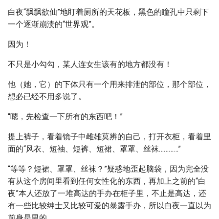
白夜“飘飘欲仙”地盯着厕所的天花板，黑色的瞳孔中只剩下
一个逐渐崩溃的“世界观”。
因为！
不只是小勾勾，某人连女生该有的地方都没有！
他（她，它）的下体只有一个用来排泄的部位，那个部位，
想必已经不用多说了。
“嗯，先检查一下所有的东西吧！”
提上裤子，看着镜子中雌雄莫辨的自己，打开衣柜，看着里
面的“风衣、短袖、短裤、短裙、罩罩、丝袜…………”
“等等？短裙、罩罩、丝袜？”疑惑地歪起脑袋，因为完全没
有从这个房间里看到任何女性化的东西，再加上之前的“白
夜”本人还放了一堆高达的手办在柜子里，不止是高达，还
有一些比较绅士又比较可爱的暴露手办，所以白夜一直以为
前身是男的。