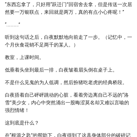
“东西忘拿了，只好用“跃迁门”回宿舍去拿，但是传送一次居
然要一万银联点，来回就是两万，真的有点小心疼呢！”
“…………”
听到这句话之后，白夜默默地向前走了一步。（记忆中，一
个月伙食花销不足两千的某人。）
教室，上课时间。
低垂着头坐到最后一排，白夜皱着眉头倒在桌子上。
不是什么见鬼的为人低调，然后扮猪吃老虎的经典桥段。
白夜捂着自己砰砰跳动的心脏，看着旁边离自己不远的“洛
雪”美少女，内心中突然涌出一股晦涩莫名却又难以言喻的
强烈情绪！
这到底是什么？
在“根源之匙”的帮助下，白夜得到了这具身体部分的破碎记