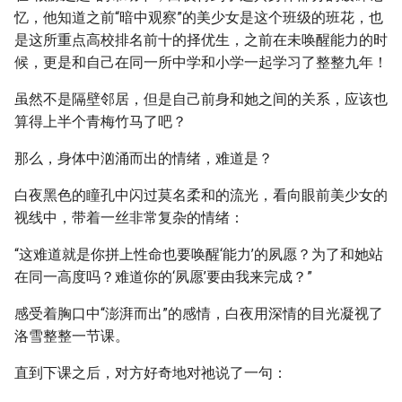
忆，他知道之前“暗中观察”的美少女是这个班级的班花，也
是这所重点高校排名前十的择优生，之前在未唤醒能力的时
候，更是和自己在同一所中学和小学一起学习了整整九年！
虽然不是隔壁邻居，但是自己前身和她之间的关系，应该也
算得上半个青梅竹马了吧？
那么，身体中汹涌而出的情绪，难道是？
白夜黑色的瞳孔中闪过莫名柔和的流光，看向眼前美少女的
视线中，带着一丝非常复杂的情绪：
“这难道就是你拼上性命也要唤醒‘能力’的夙愿？为了和她站
在同一高度吗？难道你的‘夙愿’要由我来完成？”
感受着胸口中“澎湃而出”的感情，白夜用深情的目光凝视了
洛雪整整一节课。
直到下课之后，对方好奇地对祂说了一句：