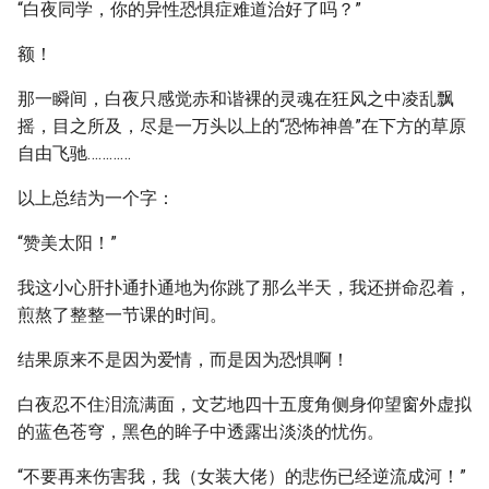
“白夜同学，你的异性恐惧症难道治好了吗？”
额！
那一瞬间，白夜只感觉赤和谐裸的灵魂在狂风之中凌乱飘
摇，目之所及，尽是一万头以上的“恐怖神兽”在下方的草原
自由飞驰…………
以上总结为一个字：
“赞美太阳！”
我这小心肝扑通扑通地为你跳了那么半天，我还拼命忍着，
煎熬了整整一节课的时间。
结果原来不是因为爱情，而是因为恐惧啊！
白夜忍不住泪流满面，文艺地四十五度角侧身仰望窗外虚拟
的蓝色苍穹，黑色的眸子中透露出淡淡的忧伤。
“不要再来伤害我，我（女装大佬）的悲伤已经逆流成河！”