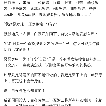
长筒袜、吊带袜、古代裙装、眼镜、眼罩、绷带、学校泳
装、连身泳装、比基尼泳装、v型泳装、细绳泳装、妖怪
cos服、幽灵cos服、兽耳娘装扮，兔女郎装扮…………”
“我这是发现了‘王之财宝’了吗？”
默默地关上衣柜，白夜汗如雨下，自说自话地安慰自己：
“也许只是一个喜欢搜集女装的绅士而已，怎么可能是订做
给自己穿的呢？”
冥冥之中，为了证实“自己”只是一个有着女装搜集癖的绅士
（变态），白夜决定试一试那套黑色哥特萝莉的装扮。
如果只是随意买的而不是订做的，肯定是穿不上的，就算穿
上，肯定也不会合身的。
别问白夜是怎么知道的！
反正周围没人，白夜索性三下五除二将所有的衣物脱了个精