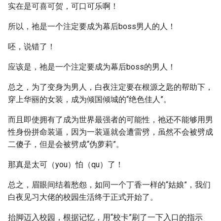
实在是可喜可贺，可口可乐啊！
所以，祂是一个注定要成为幕后boss男人的人！
呸，说错了！
应该是，祂是一个注定要成为幕后boss的男人！
总之，为了变身为男人，白夜注定要在根源之匙的帮助下，
穿上华丽的女装，成为倾国倾城的“绝色佳人”。
而且即使拥有了成为世界最强者的可能性，祂还不能够用男
性身份拼命装逼，因为一装逼就会遭雷劈，虽然不会被劈成
二傻子，但是会被劈成“伪萝莉”。
那真是太可（you）怕（qu）了！
总之，眉眼间结着愁怨，如同一个丁香一样的“姑娘”，我们
白夜见习大佬的校园生活终于正式开始了。
抬脚迈入校园，根据记忆，用“校卡”刷了一下入口的指示