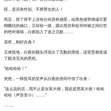
呸，是没有性别、不辨男女的人！
而且，挥了挥手上没有任何异样感受，由黑色缎带绑成可爱
蝴蝶结的袖口，又轻轻一跳，露出黑丝和短哥特裙之间白皙
的绝对领域，白夜陷入了迷之沉默…………
居然，刚好合身？
五体投地，白夜的额头浮现出了无数的黑线，连背景都变成
了黯淡无光的黑色。
“哈哈哈哈！”
突然，一阵悦耳的笑声从白夜的房间中传了出来：
“这么说的话，我不止是女装大佬，我还是男装大佬！哈哈
哈哈（声音变小）…………”
…………