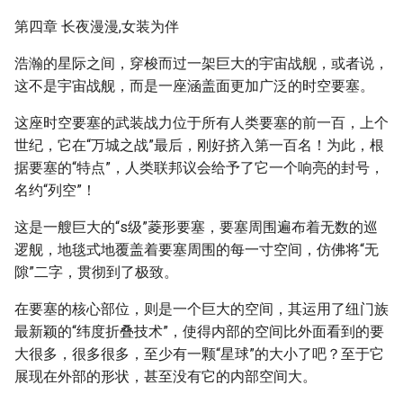
第四章 长夜漫漫,女装为伴
浩瀚的星际之间，穿梭而过一架巨大的宇宙战舰，或者说，
这不是宇宙战舰，而是一座涵盖面更加广泛的时空要塞。
这座时空要塞的武装战力位于所有人类要塞的前一百，上个
世纪，它在“万城之战”最后，刚好挤入第一百名！为此，根
据要塞的“特点”，人类联邦议会给予了它一个响亮的封号，
名约“列空”！
这是一艘巨大的“s级”菱形要塞，要塞周围遍布着无数的巡
逻舰，地毯式地覆盖着要塞周围的每一寸空间，仿佛将“无
隙”二字，贯彻到了极致。
在要塞的核心部位，则是一个巨大的空间，其运用了纽门族
最新颖的“纬度折叠技术”，使得内部的空间比外面看到的要
大很多，很多很多，至少有一颗“星球”的大小了吧？至于它
展现在外部的形状，甚至没有它的内部空间大。