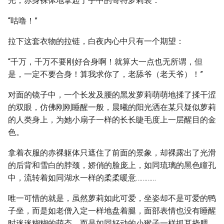
光，赤身裸体地拿起了手中的哥特萝莉装：
“咕噜！”
拉下这套衣物的拉链，白夜内心中只有一个期望：
“千万，千万不要刚好合身啊！就算大一点也无所谓，但
是，一定不要合身！算我求你了，老舔爷（老天爷）！”
对面的镜子中，一个长发及腰的黑发萝莉萌萌地揉了揉干涩
的双眼，仿佛刚刚睡醒一般，晨曦的阳光洒在某只疑似萝莉
的人类身上，为她小扇子一样的长长睫毛度上一层醒目的金
色。
拿着衣服的赤裸躯体只遮住了前面的景象，却裸露出了光滑
的后背和雪白的脖颈，娇俏的脸庞上，如同琉璃的黑色瞳孔
中，流转着如同湖水一样的柔柔暖意…………
唯一可惜的就是，虽然萝莉如此可爱，坐姿却不是可爱的鸭
子坐，而是如老僧入定一样地盘着腿，面部表情也没有睡醒
时迷迷糊糊的萌态，而是如同好动的小猴子一样抓耳挠腮