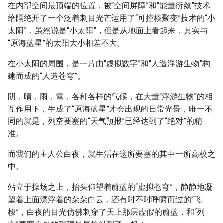
在内部空间最顶端的位置，被“空间屏障”和“能量衍敛”技术
给隔绝开了一个泛着刺目光芒运用了“可控核聚变”技术的“小
太阳”，虽然说是“小太阳”，但是从地面上看起来，其实与
“原海蓝星”的太阳大小相差不大。
在小太阳的周围，是一片由“虚拟数字”和“人造浮游生物”构
建而成的“人造苍穹”。
阴，晴，雨，雪，各种各样的气候，在大量“浮游生物”的相
互作用下，生成了“原海蓝星”才会出现的日常光景，唯一不
同的就是，列空要塞的“天气预报”已经达到了“绝对”的精
准。
而我们的主人公白夜，就生活在这所要塞的其中一所高校之
中。
站立于操场之上，抬头仰望着蔚蓝的“虚拟苍穹”，静静地凝
望着上面漂浮着的朵朵白云，还有时不时呼啸而过的“飞
梭”，白夜的目光仿佛刺穿了天上那层虚假的蔚蓝，和“列