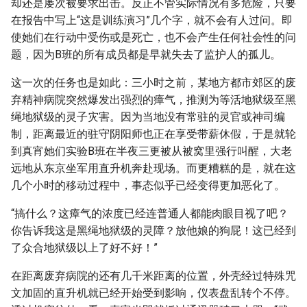
却还是屡次被要求出击。反正不管实际情况有多危险，只要
在报告中写上“这是训练演习”几个字，就不会有人过问。即
使她们在行动中受伤或是死亡，也不会产生任何社会性的问
题，因为B班的所有成员都是早就失去了监护人的孤儿。
这一次的任务也是如此：三小时之前，某地方都市郊区的废
弃精神病院突然爆发出强烈的瘴气，推测为等活地狱级至黑
绳地狱级的灵子灾害。因为当地没有常驻的灵官或神司编
制，距离最近的驻守阴阳师也正在享受带薪休假，于是就轮
到真宵她们实验B班在半夜三更被从被窝里强行叫醒，大老
远地从东京坐军用直升机奔赴现场。而更糟糕的是，就在这
几个小时的移动过程中，事态似乎已经变得更加恶化了。
“搞什么？这瘴气的浓度已经连普通人都能肉眼目视了吧？
你告诉我这是黑绳地狱级的灵障？放他娘的狗屁！这已经到
了众合地狱级以上了好不好！”
在距离废弃病院的还有几千米距离的位置，外壳经过特殊咒
文加固的直升机就已经开始受到影响，仪表盘乱转个不停。