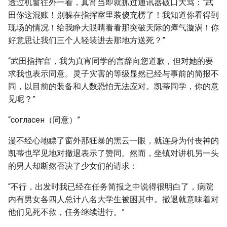
透过机窗往外一看，真宵当即就抓过通讯器破口大骂：“武
田你这混账！别躲在指挥室里装傻充楞了！我知道你看得到
现场的情况！给我睁大眼睛看看那突破天际的瘴气漩涡！你
好意思让我们三个人轻装进去那地方送死？”
“武田指挥官，我为真宵同学的言辞向您道歉，但对她的要
求我也表示同意。灵子灾害的等级显然已经与事前的简报不
同，以目前的装备和人数恐怕无法应对。凯蒂同学，你的意
见呢？”
“согласен（同意）”
漫不经心地瞟了窗外那狂暴的黑云一眼，就连身为付丧神的
凯蒂也罕见地对撤退表示了赞同。然而，坐镇对讲机另一头
的男人却断然否决了少女们的请求：
“不行，出发时我已经在任务简报之中说得很明白了，病院
内有男女各四人总计八名大学生被困其中。撤退就意味着对
他们见死不救，任务继续进行。”