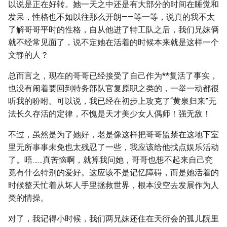
以说是正在好转。她一天之中还是有大部分的时间在睡觉和
发呆，性格也不如以往那么开朗——等一等，说真的我不太
了解哥哥平时的性格，自从他进了特工队之后，我们兄妹俩
就不经常见面了，说不定她在活着的时候本来就是这样一个
文静的人？
总而言之，现在的哥哥已经接受了自己作为**复活了事实，
也没有闹着要回到特务部队官复原职之类的，一举一动都很
听我的吩咐。可以说，我已经在初步上攻克了“黄泉归来”无
法长久存活的定律，不愧是天才美少女人偶师！强无敌！
不过，虽然是为了她好，老是像这样把哥哥监禁在这地下室
里无所事事未免也太残忍了一些，我应该给他找点娱乐活动
了。唔……真苦恼啊，就算我问她，哥哥也想不起来自己究
竟有什么特别的爱好。这应该不是记忆障碍，而是她活着的
时候整天忙着从坏人手里拯救世界，根本没空去发展作为人
类的情操。
对了，我记得小时候，我们两兄妹还住在天衍会的孤儿院里