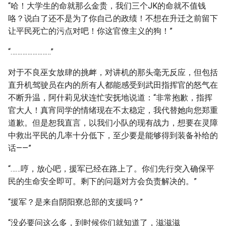
“哈！大学生的命就那么金贵，我们三个JK的命就不值钱
咯？说白了还不是为了你自己的政绩！不想在升迁之前留下
让平民死亡的污点对吧！你这官僚主义的狗！”
“……………………”
对于不良巫女放肆的挑衅，对讲机的那头毫无反应，但包括
直升机驾驶员在内的所有人都能感受到武田指挥官的怒气在
不断升温，阿什莉见状连忙安抚地说道：“非常抱歉，指挥
官大人！真宵同学的情绪现在不太稳定，我代替她向您郑重
道歉。但是恕我直言，以我们小队的现有战力，想要在灵障
中救出平民的几率十分低下，至少要是能够得到装备补给的
话——”
“……哼，放心吧，援军已经在路上了。你们先行突入确保平
民的生命安全即可。剩下的问题对方会负责解决的。”
“援军？是来自阴阳寮总部的支援吗？”
“没必要问这么多，到时候你们就知道了，滋滋滋