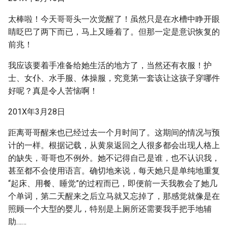
太棒啦！今天哥哥头一次觉醒了！虽然只是在水槽中睁开眼
睛眨巴了两下而已，马上又睡着了。但那一定是意识恢复的
前兆！
我应该要着手准备给她生活的地方了，当然还有衣服！护
士、女仆、水手服、体操服，究竟第一套该让这孩子穿哪件
好呢？真是令人苦恼啊！
201X年3月28日
距离哥哥醒来也已经过去一个月时间了。这期间的情况与预
计的一样。根据记载，从黄泉返回之人很多都会出现人格上
的缺失，哥哥也不例外。她不记得自己是谁，也不认识我，
甚至都不会使用语言。确切地来说，每天她只是单纯地重复
“起床、用餐、睡觉”的过程而已，即便前一天我教会了她几
个单词，第二天醒来之后立马就又忘掉了，那感觉就像是在
照顾一个大型的婴儿，特别是上厕所还需要我手把手地辅
助……