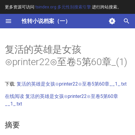
更多资源可访问
tsindex.org 多元性别搜索引擎
进行跨站搜索。
键
性转小说档案（一）
入
摘要
以
复活的英雄是女孩
开
其他信息 [Processed Page
⊙printer22⊙至卷5第60章_(1)
Metadata]
始
搜
正文
下载:
复活的英雄是女孩⊙printer22⊙至卷5第60章__1_.txt
索
在线阅读 复活的英雄是女孩⊙printer22⊙至卷5第60章
__1_.txt
摘要