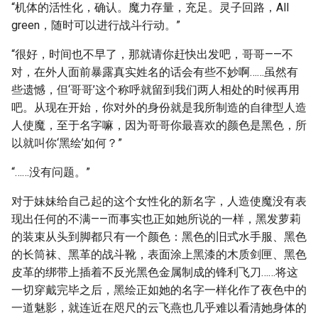
“机体的活性化，确认。魔力存量，充足。灵子回路，All
green，随时可以进行战斗行动。”
“很好，时间也不早了，那就请你赶快出发吧，哥哥——不
对，在外人面前暴露真实姓名的话会有些不妙啊……虽然有
些遗憾，但‘哥哥’这个称呼就留到我们两人相处的时候再用
吧。从现在开始，你对外的身份就是我所制造的自律型人造
人使魔，至于名字嘛，因为哥哥你最喜欢的颜色是黑色，所
以就叫你‘黑绘’如何？”
“……没有问题。”
对于妹妹给自己起的这个女性化的新名字，人造使魔没有表
现出任何的不满——而事实也正如她所说的一样，黑发萝莉
的装束从头到脚都只有一个颜色：黑色的旧式水手服、黑色
的长筒袜、黑革的战斗靴，表面涂上黑漆的木质剑匣、黑色
皮革的绑带上插着不反光黑色金属制成的锋利飞刀……将这
一切穿戴完毕之后，黑绘正如她的名字一样化作了夜色中的
一道魅影，就连近在咫尺的云飞燕也几乎难以看清她身体的