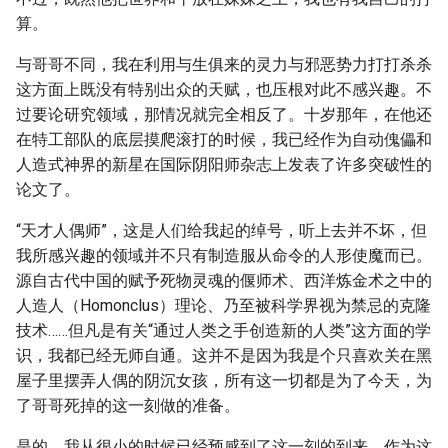
算。
与哥哥不同，我在利用与生俱来的灵力与邪恶势力打打杀杀
这方面上既没有特别出众的天赋，也压根对此不感兴趣。不
过要论研究领域，那情况就完全相反了。十岁那年，在他还
在特工部队的底层摸爬滚打的时候，我已经作为自动傀儡和
人造式神界的新星在国际阴阳师杂志上发表了许多突破性的
论文了。
“天才人偶师”，这是人们给我起的绰号，听上去并不坏，但
我所感兴趣的领域并不只有制造服从命令的人形使魔而已。
源自古代中国的赋予死物灵魂的偃师术、西洋炼金术之中的
人造人（Homonclus）理论、乃至被科学界视为禁忌的克隆
技术……但凡是有关“通过人类之手创造新的人类”这方面的学
识，我都已经无师自通。这并不是因为我是个只喜欢关在黑
屋子里摆弄人偶的阴沉女孩，所有这一切都是为了今天，为
了哥哥死掉的这一刻做的准备。
是的，我从很小的时候已经预感到了这一刻的到来。作为这