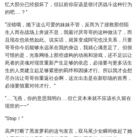
忆大部分已经损坏了，但以前你应该是很讨厌战斗这种行为
的吧……？”
“没错哦，抛下这么可爱的妹妹不管，反而为了拯救那些陌
生人而在战场上奔波不息，我最讨厌哥哥的这种做法了，而
且现在也依然如此。说实话，就算变成阿宅也没关系，只要
哥哥你今后能够永远呆在我的身边，我就心满意足了。但很
可惜的是，光靠网络上那些虚构的动画和游戏，还不足以让
死者的灵魂对现世重新产生足够的依恋，必须要与更多活生
生的人类建立起足够紧密的羁绊和因缘才行。所以我才会想
尽办法让哥哥你重返社会啊，这次出击是在新职场的首秀，
必须要慎重对待才行。”
“……飞燕，你的意思我明白……但亡灵本来就不应该长久留在
现世的——”
“Stop！”
高声打断了黑发萝莉的这句发言，双马尾少女瞬间收起了她