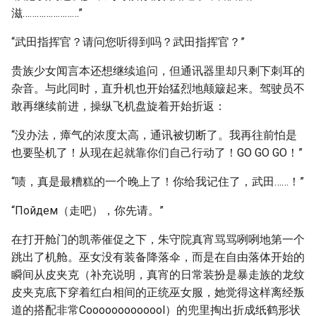
滋……………………”
“武田指挥官？请问您听得到吗？武田指挥官？”
贵族少女闻言本还想继续追问，但通讯器里却只剩下刺耳的
杂音。与此同时，直升机也开始猛烈地颠簸起来。驾驶员不
敢再继续前进，操纵飞机盘旋着开始折返：
“没办法，瘴气的浓度太高，通讯被切断了。我再往前怕是
也要坠机了！从现在起就靠你们自己行动了！GO GO GO！”
“啧，真是最糟糕的一个晚上了！你给我记住了，武田……！”
“Пойдем（走吧），你先请。”
在打开舱门的凯蒂催促之下，朱守院真宵骂骂咧咧地第一个
跳出了机舱。巫女没有装备降落伞，而是在自由落体开始的
瞬间从皮夹克（补充说明，真宵的日常装扮是暴走族的龙纹
皮夹克底下穿着红白相间的正统巫女服，她觉得这样离经叛
道的搭配非常Cooooooooooool）的兜里掏出折成纸鹤形状