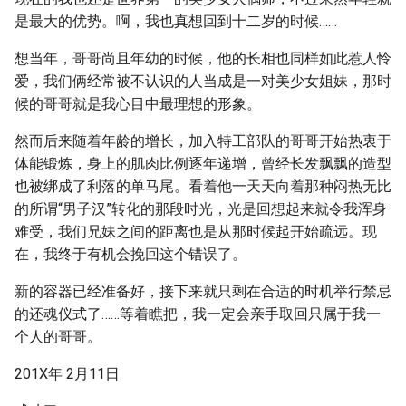
是最大的优势。啊，我也真想回到十二岁的时候……
想当年，哥哥尚且年幼的时候，他的长相也同样如此惹人怜
爱，我们俩经常被不认识的人当成是一对美少女姐妹，那时
候的哥哥就是我心目中最理想的形象。
然而后来随着年龄的增长，加入特工部队的哥哥开始热衷于
体能锻炼，身上的肌肉比例逐年递增，曾经长发飘飘的造型
也被绑成了利落的单马尾。看着他一天天向着那种闷热无比
的所谓“男子汉”转化的那段时光，光是回想起来就令我浑身
难受，我们兄妹之间的距离也是从那时候起开始疏远。现
在，我终于有机会挽回这个错误了。
新的容器已经准备好，接下来就只剩在合适的时机举行禁忌
的还魂仪式了……等着瞧把，我一定会亲手取回只属于我一
个人的哥哥。
201X年 2月11日