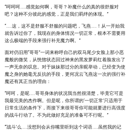
“呵呵呵……感觉如何啊，哥哥？补魔什么的真的很舒服对
吧？这种不分彼此的感觉，正是我们羁绊的体现。”
“……这，这不是舒服不舒服的问题吧，飞燕……！从一开始我
就告诉过你了，我现在的身体情况一切正常，根本不需要用
这么极端的手段来强行补充魔力啊。”
面对仍旧用“哥哥”一词来称呼自己的双马尾少女脸上那小恶
魔般的微笑，从恍惚状态回过神来的黑发萝莉红着脸发出了
一声无奈的叹息。对于妹妹那过分的亲昵举动，已经变为使
魔之身的她毫无反抗的手段，更何况云飞燕这一次的强行补
魔还有其正当的理由：
“呵呵，是呢……哥哥身体的状况我当然很清楚，毕竟它可是
我最完美的杰作啊。但是呢，你所谓的‘一切正常’只适用于
日常生活的条件下，而接下来很哥哥你可能就要进行高强度
的战斗行动了。不为此做好充足的准备可不行呢。”
“‘战斗’么……没想到会从你嘴里听到这个词语……虽然我的记