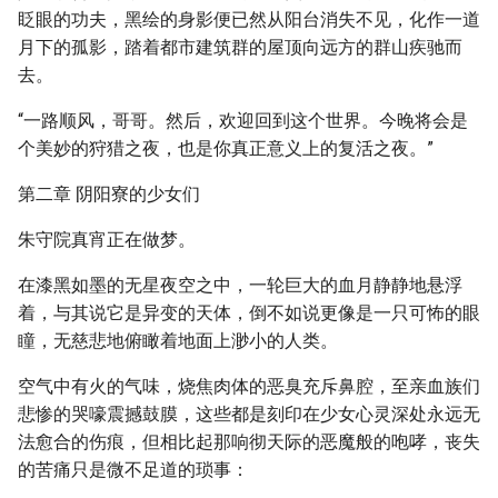
眨眼的功夫，黑绘的身影便已然从阳台消失不见，化作一道
月下的孤影，踏着都市建筑群的屋顶向远方的群山疾驰而
去。
“一路顺风，哥哥。然后，欢迎回到这个世界。今晚将会是
个美妙的狩猎之夜，也是你真正意义上的复活之夜。”
第二章 阴阳寮的少女们
朱守院真宵正在做梦。
在漆黑如墨的无星夜空之中，一轮巨大的血月静静地悬浮
着，与其说它是异变的天体，倒不如说更像是一只可怖的眼
瞳，无慈悲地俯瞰着地面上渺小的人类。
空气中有火的气味，烧焦肉体的恶臭充斥鼻腔，至亲血族们
悲惨的哭嚎震撼鼓膜，这些都是刻印在少女心灵深处永远无
法愈合的伤痕，但相比起那响彻天际的恶魔般的咆哮，丧失
的苦痛只是微不足道的琐事：