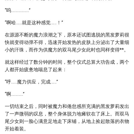
“呜………………”
“啊哈……就是这种感觉……！”
在源源不断的魔力浪潮之下，原本还试图逃脱的黑发萝莉很
快就变得动弹不得，迅速开始发热的皮肤上分泌出了大量细
小的汗珠，而作为供魔方的双马尾少女此时也同样变得**。
就这样经过了数分钟的时间，整个仪式总算大功告成，两个
人都开始疲惫地喘息了起来：
“呼……魔力供应，完成……”
“啊…………”
一切结束之后，同时被魔力和倦怠感所充满的黑发萝莉发出
了一声微弱的叹息，整个身体脱力地瘫软在了床上。而双马
尾少女则一脸心满意足地走下床铺，从地上捡起散落的衣物
开始着装。