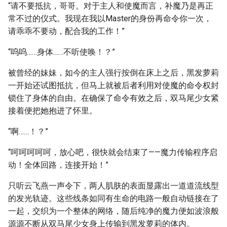
“请不要抵抗，哥哥。对于主人和使魔而言，补魔乃是再正
常不过的仪式。我现在我以Master的身份再命令你一次，
请乖乖不要动，配合我的工作！”
“呜呜……身体……不听使唤！？”
被曾经的妹妹，如今的主人强行按倒在床上之后，黑发萝莉
一开始还试图抵抗，但马上就被后者利用对使魔的命令权封
锁住了身体的自由。在确保了命令有效之后，双马尾少女紧
接着便把她抱进了怀里。
“啊……！？”
“呵呵呵呵呵，放心吧，很快就会结束了——魔力传输程序启
动！全体回路，连接开始！”
只听云飞燕一声令下，两人肌肤的表面显露出一道道流线型
的发光轨迹。这些线条如同有生命的电路一般自动链接在了
一起，交织为一个整体的网络，随后纯净的魔力便如波浪般
源源不断从双马尾少女身上传输到黑发萝莉的体内。