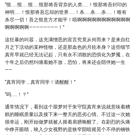
“恨……恨……恨……恨那将吾背弃的人类……！恨那将吾封印的
神明……！恨那将吾忘却的世界……！杀……杀……杀……！唯有
杀尽一切！吾之恨意方才能平！唔啊啊啊啊啊啊啊啊啊啊啊
啊啊啊啊啊————————！”
这狂暴的叫嚣，这充满憎恶的宣言究竟从何而来？是来自红
月之下活动的某种怪物，还是那血色的月轮本身？这些细节
真宵早就已经无法记起，只有永不消散的恐惧化为梦魇，在
十年之后仍然纠缠着她不放，恐怕，将来还会陪伴她一生
——
“真宵同学，真宵同学！请醒醒！”
“呜……！？”
通常情况下，看到这个噩梦对于朱守院真宵来说就意味着糟
糕的睡眠质量以及接下来一整天的恶劣心情。不过这一次她
很幸运，刚开始做梦就被人摇着肩膀唤醒了。在剧烈的头痛
中睁开眼睛，映入少女视野的是狭窄阴暗摇晃个不停的钢铁