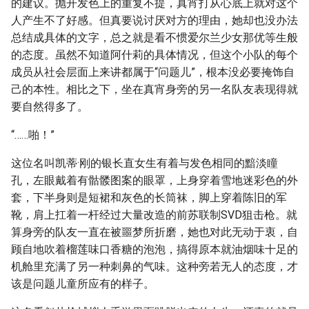
的建议。抛开发色上的重复不提，真宵打从心底上就对这个
人产生不了好感。但真要说讨厌对方的理由，她却也没办法
总结成具体的文字，总之就是看不惯爱尔兰少女那优等生般
的态度。虽然不知道阿什莉的具体情况，但这个小队的每个
成员从社会层面上来讲都属于“问题儿”，根本没必要掩饰自
己的本性。相比之下，坐在真宵身旁的另一名队友表现得就
要自然得多了。
“……啪！”
这位名叫凯蒂·刚的银长直女生有着与发色相同的黯淡瞳
孔，左眼戴着有骷髅图案的眼罩，上身穿着雪地迷彩色的外
套，下半身则是短裙和灰色的长筒袜，脚上穿着陈旧的军
靴，肩上扛着一杆经过大量改造的前苏联制SVD狙击枪。就
算身旁的队友一直在被噩梦所折磨，她也对此无动于衷，自
顾自地吹着榴莲味口香糖的泡泡，搞得原本就油烟味十足的
机舱里充满了另一种刺鼻的气味。这种旁若无人的态度，才
该是问题儿童所应有的样子。