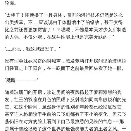
轮廓。
“太棒了！即使换了一具身体，哥哥的潜行技术仍然是这么
出类拔萃。不……应该说由于体型缩小了的缘故，甚至变得
比之前还要更加厉害了！？嗯嗯，不愧是本天才少女所制造
的人偶。不仅外观，在战斗性能上也是完美无缺的！”
“……那么，我这就出发了。”
没有理会妹妹兴奋的叫喊声，黑发萝莉打开房间里的玻璃拉
门径直走上了阳台，在一跃而下之前最后回头看了她一眼。
“飕飕——————”
随着玻璃门的开启，吹进房间的夜风扬起了萝莉漆黑的秀
发，红玉的双瞳在月色的照耀下反射着如同鹰隼般锐利的光
芒。在这个瞬间，虽然身体的性别和年龄都已经彻底改变，
甚至连人格相较于生前的云飞剑都有了不小的变化，但云飞
燕仍旧在对方的脸上看到了自己最熟悉的兄长的气息——那
是属于曾经拯救了这个世界的最强灵能力者的王者之风。一