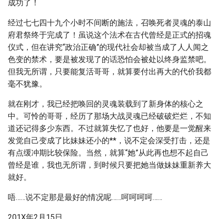
成功了！
经过七七四十九个小时不间断的施法，召唤死者灵魂的泰山
府君祭终于完成了！虽说这个法术在古代曾经是正式的招魂
仪式，但在讲究“政治正确”的现代社会却被当成了人人闻之
色变的禁术，要是被发现了的话恐怕会被处以终身监禁吧。
但我无所谓，只要能复活哥哥，就算要付出再大的代价我都
毫不犹豫。
就在刚才，我已经把唤回的灵魂装载到了新身体的核心之
中。可怜的哥哥，经历了那场大战灵魂已经破破烂烂，不知
道还记得多少东西。不过就算失忆了也好，他要是一觉醒来
发觉自己变成了比妹妹还小的**，说不定会深受打击，还是
有点缓冲期比较保险。当然，就算“她”从此再也想不起自己
曾经是谁，我也无所谓，到时候只要把她当做妹妹重新养大
就好。
唔……说不定那是最好的情况呢……呵呵呵呵……
201X年2月15日