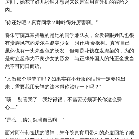
房间，她花了好几秒钟才想起来这是军用直升机的客舱之
内。
“你还好吧？真宵同学？呻吟得好厉害啊。”
将朱守院真宵摇醒的是她的同学兼队友，金发碧眼姓氏也很
有贵族风范的爱尔兰裔美少女：阿什莉·金橡树。真宵自己
虽然也有一头亮金色的长发，但却是花钱在发廊染的，为的
是树立起作为不良少女的形象，与正牌外国人的纯正金发当
然不可同日而语。
“又做那个噩梦了吗？如果实在不舒服的话请一定要说出
来，需要我用安神的法术帮你治疗一下吗？”
“啧……别管我了！我好得很，不需要劳烦班长你这么费
心……”
“是么……请别勉强自己啊。”
面对阿什莉担忧的眼神，朱守院真宵用带刺的态度回绝了她