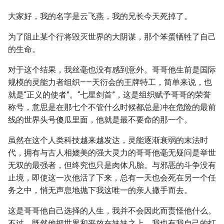
大家好，我的名字是云飞燕，我的兄长今天死掉了。
为了阻止某个行将毁灭世界的大阴谋，那个笨蛋牺牲了自己
的生命。
对于这个结果，我丝毫也没有感到意外。哥哥他生前是国际
规模的灵能力者组织——天衍会的王牌特工，简单来说，也
就是“正义的使者”。“七星剑首”，这是组织赋予哥哥的荣誉
称号，意思是在那七个不管什么时候都总是冲在危险的最前
线的世界头号傻瓜里面，他就是最不要命的那一个。
虽然在这个人类科技越来越发达，灵能逐渐衰弱的末法时
代，拥有与古人相媲美的强大灵力的哥哥他毫无疑问是举世
无双的最强者，但终究也只是肉体凡胎。与邪恶的斗争没有
止境，即使这一次他活了下来，总有一天也会死在另一个任
务之中，悄无声息地抛下我这唯一的亲人撒手而去。
这是哥哥他自己选择的人生，我并不会因此而责怪他什么。
不过，既然他把世界和平放在妹妹之上，我也有我自己的打