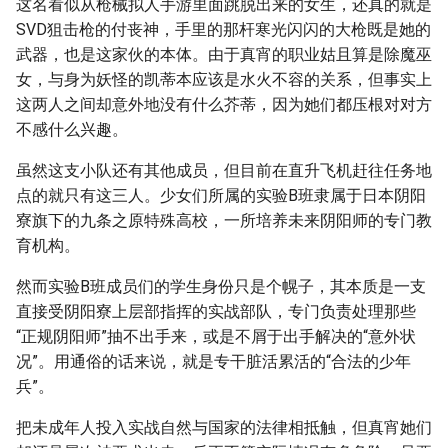
这名看似从枪械拟人手游里面跳脱出来的女生，还真的就是
SVD狙击枪的付丧神，手里的那杆寒光闪闪的大枪既是她的
武器，也是这家伙的本体。由于真宵的职业姑且算是除魔巫
女，与身为妖怪的凯蒂本应该是水火不容的关系，但事实上
这两人之间却意外地没有什么芥蒂，因为她们都压根对对方
不感什么兴趣。
虽然这支小队还有其他成员，但目前在直升飞机赶往任务地
点的就只有这三人。少女们所属的实验B班隶属于日本阴阳
寮旗下的九条之原特殊高校，一所培养未来阴阳师的专门教
育机构。
然而实验B班成员们的学生身份只是个幌子，其本质是一支
直接受阴阳寮上层部指挥的实战部队，专门负责处理那些
“正规阴阳师”抽不出手来，或是不屑于出手解决的“意外状
况”。用通俗的话来说，就是专干脏活累活的“合法的少年
兵”。
把未成年人投入实战自然与国家的法律相抵触，但真宵她们