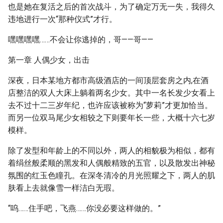
也是她在复活之后的首次战斗，为了确定万无一失，我得久
违地进行一次“那种仪式”才行。
嘿嘿嘿嘿……不会让你逃掉的，哥——哥——
第一章 人偶少女，出击
深夜，日本某地方都市高级酒店的一间顶层套房之内,在酒
店整洁的双人大床上躺着两名少女。其中一名长发少女看上
去不过十二三岁年纪，也许应该被称为“萝莉”才更加恰当。
而另一位双马尾少女相较之下则要年长一些，大概十六七岁
模样。
除了发型和年龄上的不同以外，两人的相貌极为相似，都有
着绢丝般柔顺的黑发和人偶般精致的五官，以及散发出神秘
氛围的红玉色瞳孔。在深冬清冷的月光照耀之下，两人的肌
肤看上去就像雪一样洁白无瑕。
“呜……住手吧，飞燕……你没必要这样做的。”