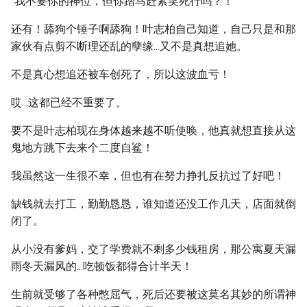
“我不要你的神位，但你踏马赶紧笑死行吗？！”
还有！舔狗个锤子啊舔狗！叶志柏自己知道，自己只是和那
家伙有点剪不断理还乱的孽缘...又不是真想追她。
不是真心想追还被车创死了，所以这波血亏！
哎...这都已经不重要了。
要不是叶志柏现在身体越来越不听使唤，他真就想直接从这
鬼地方跳下去来个二度自鲨！
我虽然这一生很不幸，但也有在努力挣扎反抗过了好吧！
缺钱就去打工，勤勤恳恳，谁知道还没工作几天，店面就倒
闭了。
从小没有爹妈，交了学费就不剩多少钱租房，那公寓夏天漏
雨冬天漏风的...吃顿饭都得合计半天！
生前就受够了各种憋屈气，死后还要被这莫名其妙的所谓神