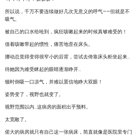
所以说，千万不要连续做好几次无意义的呼气——但就是不
吸气。
被自己的口水给呛到，疯狂咳嗽起来的时候真够难受的！
借着咳嗽带起的惯性，痛苦地歪在床头。
挪动总觉得变得很窄小的后背，尝试去倚靠床头柜坐起来...
待她因为难受眯起的眼睛逐渐睁开...
顿时倒吸一口凉气，并难以置信地睁大双眼！
姿势变了，视野也就变了。
视野范围以内...这病房的面积出乎预料。
太宽敞了。
偌大的病房就只有自己这一张病床，简直就像是医院里专门