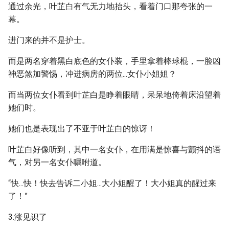
通过余光，叶芷白有气无力地抬头，看着门口那夸张的一
幕。
进门来的并不是护士。
而是两名穿着黑白底色的女仆装，手里拿着棒球棍，一脸凶
神恶煞加警惕，冲进病房的两位...女仆小姐姐？
而当两位女仆看到叶芷白是睁着眼睛，呆呆地倚着床沿望着
她们时。
她们也是表现出了不亚于叶芷白的惊讶！
叶芷白好像听到，其中一名女仆，在用满是惊喜与颤抖的语
气，对另一名女仆嘱咐道。
“快...快！快去告诉二小姐...大小姐醒了！大小姐真的醒过来
了！”
3.涨见识了