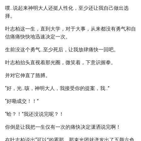
噗...说起来神明大人还挺人性化，至少还让我自己做出选
择。
叶志柏这一生，直到大学，对于大事，从来都没有勇气和自
信痛痛快快地迅速决定一次。
生前没这个勇气...至少死后，让我放肆痛快一回吧。
叶志柏抬头直视着那光圈，微笑着，下意识握拳。
并对它伸直了胳膊。
“好，光...咳，神明大人，我接受你的提案，我...”
“好嘞成交！！”
“蛤？！”我还没说完呢？！
你倒是让我把一生仅有一次的痛快决定潇洒说完啊！
在叶志柏说出“可以”的霎那，那束光团就迸发出了五颜六色