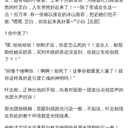
女，超有钱的小富婆。上辈子穷困潦倒，为晚饭吃几根葱发
愁的叶芷白，人生突然好起来了！——除了变成女生这一
点！但万幸...有一张难以接近的冰山面容，想必她们也不
敢...“嘿嘿...芷白，你笑起来真好看~”“小白...[北星]
1.你中奖了!
“噗...哈哈哈哈！你刚才说，你是怎么死的？！追女人，献殷
勤给她买奶茶，买到半路奶茶还没送到，你就让车给创死
了？！”
“你懂个锤啊你...！啊啊！烦死了！这事你都重复八遍了！就
你这样真的是引渡亡魂的神明吗！”
叶志柏，正伸出他的手指，向着对面那一团发出尖锐笑声的
光团大声控诉！
那光团很模糊，晃眼到就跟光污染一般，不如说，叶志柏现
在所处的整个环境都是光怪陆离。
他刚才尝试去追逐那自称为神明的超屑光团想给它一拳！