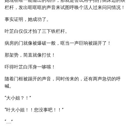
她现在唯一能做出的动作，那就是尝试用手拍打病床边的铁
栏杆，发出哐哐哐的声音来试图呼唤个活人过来问问情况！
事实证明，她成功了。
叶芷白仅仅才拍了三下铁栏杆。
病房的门就像被爆破一般，哐当一声巨响被踢开了！
那架势，简直就像打仗！
吓得叶芷白浑身一哆嗦！
随着门框被踢开的声音，同时传来的，还有两声急切的呼
喊。
“大小姐？！”
“叶大小姐！！您没事吧！！”
“......”