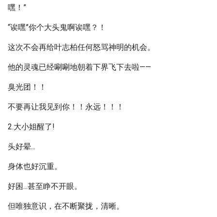
嘿！”
“诶嘿”你个大头鬼啊诶嘿？！
这次不会再给叶志柏任何怒骂神明的机会。
他的灵魂已经唰唰地朝着下界飞下去啦——
臭光团！！
不要再让我见到你！！永远！！！
2.大小姐醒了!
头好晕...
身体也好沉重。
好困...甚至睁不开眼。
但唯独意识，在不断聚拢，清晰。