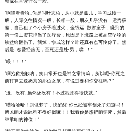
就像在宣读什么一般。
“啊咱看看哈...你是叫叶志柏，从小就是孤儿，学习成绩一
般，人际交往情况一般，长相一般，朋友几乎没有，运势极
差，自己租了个小房子着过火，金钱运...散财童子，赚到的
第一份工资花掉当了医疗费，原因是下班路上被高空坠物的
铁盆给砸伤了。我焯，惨成这样？咱还真有点可怜你了。然
后是...恋爱经验无，至死还是处•男，噗...！”
“喂！！！”
“啊抱歉抱歉呐，笑口常开也是神之常情嘛，所以呢-你死之
前打算去送奶茶的那位女孩，有说过要和你交往吗？”
“没、没有...虽然还没有！不过我觉得很快就...”
“噗哈哈哈！别做梦了，快醒醒-你已经被车创死了知道吗！
所以咱才说舔狗不得好似嘛！！我看你是想把咱笑死，然后
继承咱的神位！”