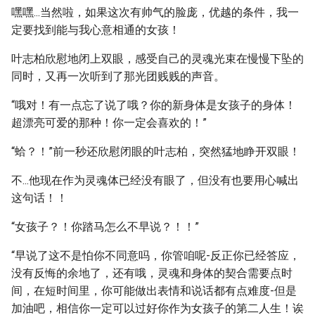
嘿嘿...当然啦，如果这次有帅气的脸庞，优越的条件，我一
定要找到能与我心意相通的女孩！
叶志柏欣慰地闭上双眼，感受自己的灵魂光束在慢慢下坠的
同时，又再一次听到了那光团贱贱的声音。
“哦对！有一点忘了说了哦？你的新身体是女孩子的身体！
超漂亮可爱的那种！你一定会喜欢的！”
“蛤？！”前一秒还欣慰闭眼的叶志柏，突然猛地睁开双眼！
不...他现在作为灵魂体已经没有眼了，但没有也要用心喊出
这句话！！
“女孩子？！你踏马怎么不早说？！！”
“早说了这不是怕你不同意吗，你管咱呢-反正你已经答应，
没有反悔的余地了，还有哦，灵魂和身体的契合需要点时
间，在短时间里，你可能做出表情和说话都有点难度-但是
加油吧，相信你一定可以过好你作为女孩子的第二人生！诶