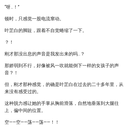
“呀...！”
顿时，只感觉一股电流窜动。
叶芷白的脚趾，跟着不自觉蜷缩了一下。
？！
刚才那没出息的声音是我发出来的吗...？
那娇弱到不行，好像被风一吹就能倒下一样的女孩子的声
音？！
但，刚才那种感觉，的确是叶芷白在过去的二十多年里，从
来没有感受过的。
这种脱力感让她的手掌从胸前滑落，自然地垂落到大腿往
上，偏中间的位置。
空——空——荡——荡——！！