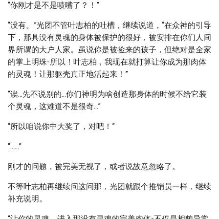
“你刚才是不是啧嘴了？！”
“没有。”光团不管叶志柏的吐槽，继续说道，“在众神的引导
下，那具没有灵魂的身体被保护的很好，被安排在你们人间
界所谓的大户人家。虽说你是被捡来的孩子，但绝对是全家
的掌上明珠-所以！叶志柏，我现在就打算让你成为那肉体
的灵魂！让那躯壳真正地活起来！”
“诶...先不说别的...你们神明为啥创造那身体的时候不给它装
个灵魂，这难道不是很奇...”
“所以咱说你中大奖了，对吧！”
“......”
刚才的问题，被完美无视了，或者说故意忽略了。
不等叶志柏再继续问这问那，光团就跟个推销员一样，继续
补充说明。
“让你的灵魂，进入那没有灵魂的完美肉体-不仅是相貌异常