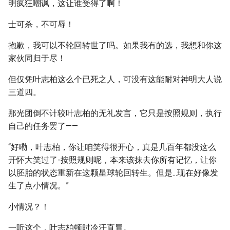
明疯狂嘲讽，这让谁受得了啊！
士可杀，不可辱！
抱歉，我可以不轮回转世了吗。如果我有的选，我想和你这
家伙同归于尽！
但仅凭叶志柏这么个已死之人，可没有这能耐对神明大人说
三道四。
那光团倒不计较叶志柏的无礼发言，它只是按照规则，执行
自己的任务罢了——
“好嘞，叶志柏，你让咱笑得很开心，真是几百年都没这么
开怀大笑过了-按照规则呢，本来该抹去你所有记忆，让你
以胚胎的状态重新在这颗星球轮回转生。但是...现在好像发
生了点小情况。”
小情况？！
一听这个，叶志柏顿时冷汗直冒。