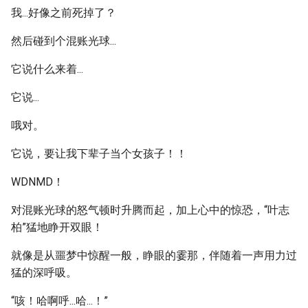
我...好像之前死掉了？
然后碰到个混账光球...
它说什么来着...
它说...
哦对。
它说，要让我下辈子当个女孩子！！
WDNMD！
对混账光球的怒气顿时升腾而起，加上心中的惊恐，“叶志
柏”猛地睁开双眼！
就像是从噩梦中惊醒一般，睁眼的霎那，伴随着一声用力过
猛的深呼吸。
“咳！哈啊呼...哈...！”