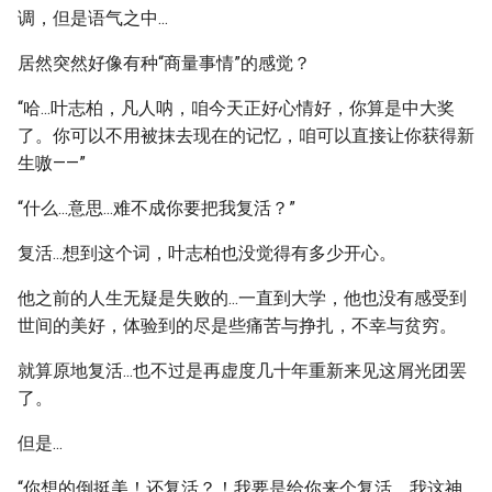
调，但是语气之中...
居然突然好像有种“商量事情”的感觉？
“哈...叶志柏，凡人呐，咱今天正好心情好，你算是中大奖
了。你可以不用被抹去现在的记忆，咱可以直接让你获得新
生嗷——”
“什么...意思...难不成你要把我复活？”
复活...想到这个词，叶志柏也没觉得有多少开心。
他之前的人生无疑是失败的...一直到大学，他也没有感受到
世间的美好，体验到的尽是些痛苦与挣扎，不幸与贫穷。
就算原地复活...也不过是再虚度几十年重新来见这屑光团罢
了。
但是...
“你想的倒挺美！还复活？！我要是给你来个复活，我这神