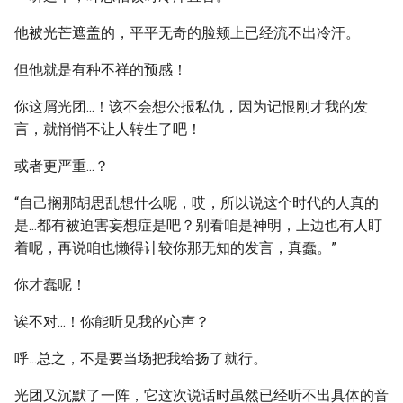
他被光芒遮盖的，平平无奇的脸颊上已经流不出冷汗。
但他就是有种不祥的预感！
你这屑光团...！该不会想公报私仇，因为记恨刚才我的发
言，就悄悄不让人转生了吧！
或者更严重...？
“自己搁那胡思乱想什么呢，哎，所以说这个时代的人真的
是...都有被迫害妄想症是吧？别看咱是神明，上边也有人盯
着呢，再说咱也懒得计较你那无知的发言，真蠢。”
你才蠢呢！
诶不对...！你能听见我的心声？
呼...总之，不是要当场把我给扬了就行。
光团又沉默了一阵，它这次说话时虽然已经听不出具体的音