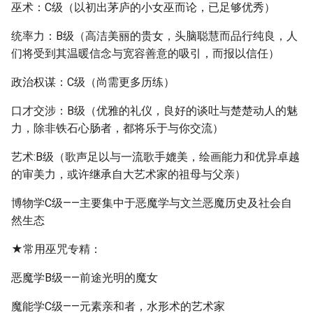
巫术：C级（以初出茅庐的小女巫而论，已足够优秀）
统率力：B级（高洁美丽的贵女，头脑聪慧而品行纯良，人
们将受到其温暖信念与宽容善意的吸引，而报以信任）
政治权谋：C级（尚需更多历练）
口才交涉：B级（优雅的礼仪，良好的谈吐与楚楚动人的魅
力，除非铁石心肠者，都将乐于与你交流）
艺术:B级（歌声足以与一流歌手媲美，绘画能力和优异卓越
的审美力，或许继承自大艺术家的祖母与父亲）
博物学C级——主要集中于恶魔学与文兰恶魔历史及社会自
然生态
★常用巫咒专精：
恶魔学B级——前途光明的魔女
魔能学C级——元素亲和者，水形术的艺术家