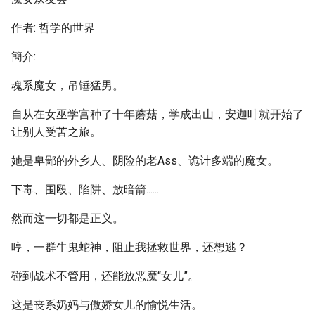
作者: 哲学的世界
簡介:
魂系魔女，吊锤猛男。
自从在女巫学宫种了十年蘑菇，学成出山，安迦叶就开始了
让别人受苦之旅。
她是卑鄙的外乡人、阴险的老Ass、诡计多端的魔女。
下毒、围殴、陷阱、放暗箭......
然而这一切都是正义。
哼，一群牛鬼蛇神，阻止我拯救世界，还想逃？
碰到战术不管用，还能放恶魔“女儿”。
这是丧系奶妈与傲娇女儿的愉悦生活。