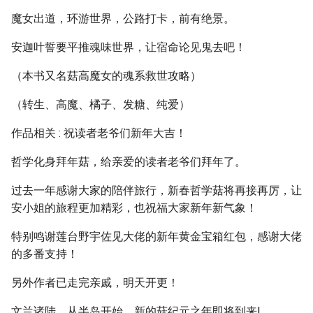
魔女出道，环游世界，公路打卡，前有绝景。
安迦叶誓要平推魂味世界，让宿命论见鬼去吧！
（本书又名菇高魔女的魂系救世攻略）
（转生、高魔、橘子、发糖、纯爱）
作品相关 : 祝读者老爷们新年大吉！
哲学化身拜年菇，给亲爱的读者老爷们拜年了。
过去一年感谢大家的陪伴旅行，新春哲学菇将再接再厉，让
安小姐的旅程更加精彩，也祝福大家新年新气象！
特别鸣谢莲台野宇佐见大佬的新年黄金宝箱红包，感谢大佬
的多番支持！
另外作者已走完亲戚，明天开更！
文兰诸陆，从半岛开始，新的菇纪元之年即将到来!