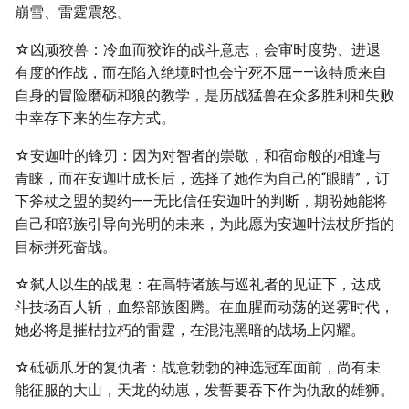
崩雪、雷霆震怒。
☆凶顽狡兽：冷血而狡诈的战斗意志，会审时度势、进退
有度的作战，而在陷入绝境时也会宁死不屈——该特质来自
自身的冒险磨砺和狼的教学，是历战猛兽在众多胜利和失败
中幸存下来的生存方式。
☆安迦叶的锋刃：因为对智者的崇敬，和宿命般的相逢与
青睐，而在安迦叶成长后，选择了她作为自己的“眼睛”，订
下斧杖之盟的契约——无比信任安迦叶的判断，期盼她能将
自己和部族引导向光明的未来，为此愿为安迦叶法杖所指的
目标拼死奋战。
☆弑人以生的战鬼：在高特诸族与巡礼者的见证下，达成
斗技场百人斩，血祭部族图腾。在血腥而动荡的迷雾时代，
她必将是摧枯拉朽的雷霆，在混沌黑暗的战场上闪耀。
☆砥砺爪牙的复仇者：战意勃勃的神选冠军面前，尚有未
能征服的大山，天龙的幼崽，发誓要吞下作为仇敌的雄狮。