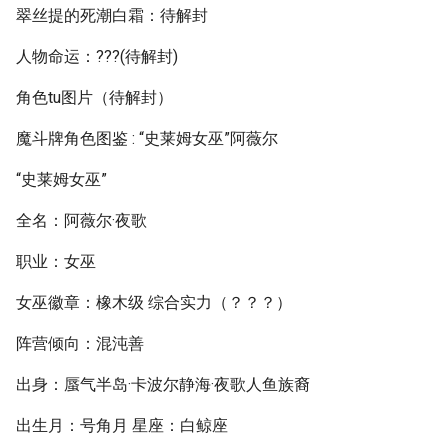
翠丝提的死潮白霜：待解封
人物命运：???(待解封)
角色tu图片（待解封）
魔斗牌角色图鉴 : “史莱姆女巫”阿薇尔
“史莱姆女巫”
全名：阿薇尔·夜歌
职业：女巫
女巫徽章：橡木级 综合实力（？？？）
阵营倾向：混沌善
出身：蜃气半岛·卡波尔静海·夜歌人鱼族裔
出生月：号角月 星座：白鲸座