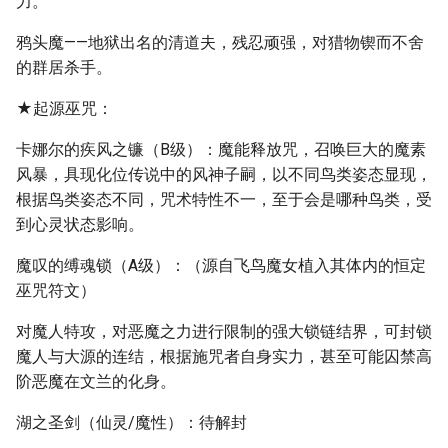
力。
鸦头魔——地狱出名的清道夫，残忍顽强，对猎物锲而不舍
的群居杀手。
★起源巫咒：
卡娜尔的疾风之镰（B级）：魔能释放咒，召唤巨大的魔素
风暴，具现化位传说中的风神子嗣，以不同鸟类姿态显现，
根据鸟类姿态不同，咒术特性不一，至于会是哪种鸟类，受
到心灵状态影响。
魔叹的缚魂锁（A级）：（源自飞鸟魔女植入其体内的恒定
巫咒符文）
对魔人特攻，对恶魔之力进行限制的强大锁链结界，可封锁
魔人与大源的连结，根据施咒者自身实力，甚至可能囚禁高
阶恶魔在文兰的化身。
湖之圣剑（仙灵/魔性）：待解封