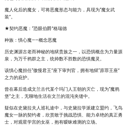
魔人化后的魔女，可将恶魔形态与能力，具现为“魔女武
装”。
★契约恶魔：“恐眼伯爵”格瑞德
种族：惧心魔——概念恶魔
历史渊源古老而神秘的地狱贵族之一，以恐惧概念为力量源
泉，为万千鸦群之主，统帅数不胜数的恐惧魔灵。
该惧心魔担任“傲慢君王”座下审判官，拥有地狱“原罪王座”
之力的庇护。
曾在幕后造成文兰古代某个玛门人王朝的灭亡，现为“魔鸦
堡”之主，无聊地生活在文兰的混沌夹缝中。
疑似在史黛拉夫人巡礼途中，与史黛拉学派建立盟约，飞鸟
魔女一脉的契约者，欣赏敢于挑战恐惧、能力卓绝的真正勇
士，对观星学宫的女巫，抱有暧昧难测的立场。