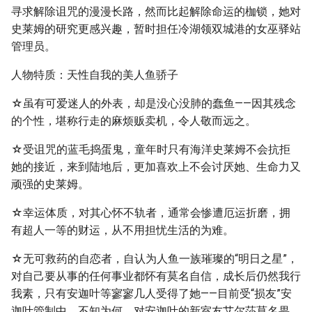
寻求解除诅咒的漫漫长路，然而比起解除命运的枷锁，她对
史莱姆的研究更感兴趣，暂时担任冷湖领双城港的女巫驿站
管理员。
人物特质：天性自我的美人鱼骄子
☆虽有可爱迷人的外表，却是没心没肺的蠢鱼——因其残念
的个性，堪称行走的麻烦贩卖机，令人敬而远之。
☆受诅咒的蓝毛捣蛋鬼，童年时只有海洋史莱姆不会抗拒
她的接近，来到陆地后，更加喜欢上不会讨厌她、生命力又
顽强的史莱姆。
☆幸运体质，对其心怀不轨者，通常会惨遭厄运折磨，拥
有超人一等的财运，从不用担忧生活的为难。
☆无可救药的自恋者，自认为人鱼一族璀璨的“明日之星”，
对自己要从事的任何事业都怀有莫名自信，成长后仍然我行
我素，只有安迦叶等寥寥几人受得了她——目前受“损友”安
迦叶管制中，不知为何，对安迦叶的新室友艾尔莎莫名畏