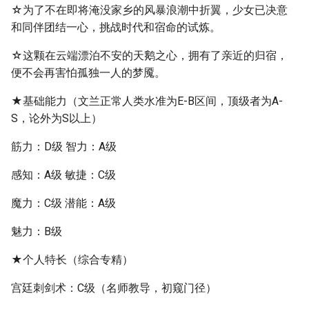
☆为了不在即将淹没家乡的风暴浪潮中折翼，少女已决意
和同伴团结一心，挑战时代和宿命的试炼。
☆这颗在云端漂泊不安的天鹅之心，拥有了亲近的归宿，
便不会再害怕孤独一人的梦魇。
★基础能力（文兰正常人类水准为E-B区间，顶级者为A-
S，论外为S以上）
筋力：D级 智力：A级
感知：A级 敏捷：C级
魔力：C级 潜能：A级
魅力：B级
★个人特长（综合专精）
宫廷刺剑术：C级（名师教导，初窥门径）