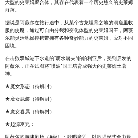
大型的史莱姆聚合体，其存在代表着一个历史悠久的史莱姆
群落。
据说是阿薇尔在旅行途中，从某个古龙埋骨之地的洞窟里收
服的使魔，通过可自由分裂和变化体型的史莱姆国王，阿薇
尔能灵活地操控携带拥有各种奇妙能力的史莱姆，应对不同
困境。
在击败双城港下水道的“腐水屠夫”帕帕利亚后，受到启发的
阿薇尔，正在试图将“噗波”国王培育成强大的史莱姆土著
神。
★魔女形态（待解封）
★魔女武装（待解封）
★魔女眷属（待解封）
★起源巫咒：
阿薇尔的海啸剧场（A级）：歌唱魔咒，以歌唱形式全力释