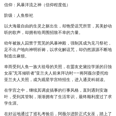
信仰：风暴洋流之神（信仰程度低）
阶级：人鱼祭祀
以大海最自由的生灵之躯出生，却饱受诅咒所苦，其美妙动
听的歌声，却拥有给周围招致不幸的力量。
幼年被族人囚禁于荒芜的风暴神殿，强制其成为见习祭祀，
足不出户地向神明祈祷，以求化解诅咒，却仍然源源不断地
制造出麻烦。
幸而受到人鱼一族大祖母的关照，在盟友史黛拉学派的日蚀
女巫“无耳倾听者”亚兰夫人前来拜访时——将阿薇尔委托给
亚兰夫人关照，成为观星学宫特招生，进入通灵科就读。
在学宫之中，继续其调皮搞事的行事风格，直到遇到安迦
叶，受到其管制，渐渐拥有了生活常识，最终顺利度过了求
学生涯。
在好运地通过了巡礼考验后，阿薇尔进阶正式女巫，踏上了