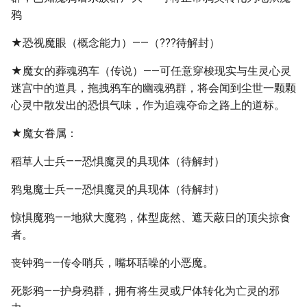
鸦
★恐视魔眼（概念能力）——（???待解封）
★魔女的葬魂鸦车（传说）——可任意穿梭现实与生灵心灵
迷宫中的道具，拖拽鸦车的幽魂鸦群，将会闻到尘世一颗颗
心灵中散发出的恐惧气味，作为追魂夺命之路上的道标。
★魔女眷属：
稻草人士兵——恐惧魔灵的具现体（待解封）
鸦鬼魔士兵——恐惧魔灵的具现体（待解封）
惊惧魔鸦——地狱大魔鸦，体型庞然、遮天蔽日的顶尖掠食
者。
丧钟鸦——传令哨兵，嘴坏聒噪的小恶魔。
死影鸦——护身鸦群，拥有将生灵或尸体转化为亡灵的邪