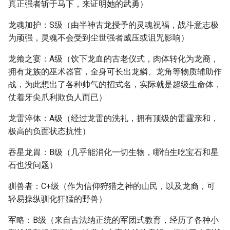
真正强者斩于马下，来证明她的武勇）
龙魂加护：S级（由半神古龙授予的灵魂祝福，战斗意志极
为顽强，灵魂不会受到尘世强者威压或诅咒影响）
龙飨之宴：A级（饮下龙血的古老仪式，肉体转化为龙裔，
拥有龙族的巫术器官，全身可长出龙鳞、龙角等物质辅助作
战，为此想出了各种帅气的招式名，实际就是超级生命体，
仗着牙尖爪利欺负人而已）
龙雷淬体：A级（经过龙雷的洗礼，拥有顶级的雷霆亲和，
极高的负面状态抗性）
吞星龙胃：B级（几乎能消化一切生物，哪怕生吃宝石和星
石也没问题）
驯兽者：C+级（作为信仰狩猎之神的山民，以及龙裔，可
轻易操纵驯化狂猛的野兽）
军略：B级（来自古法纳正统的军团式教育，经历了各种小