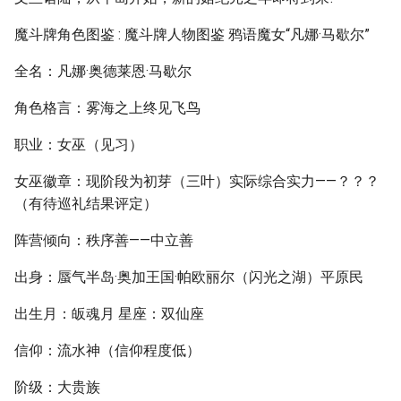
魔斗牌角色图鉴 : 魔斗牌人物图鉴 鸦语魔女“凡娜·马歇尔”
全名：凡娜·奥德莱恩·马歇尔
角色格言：雾海之上终见飞鸟
职业：女巫（见习）
女巫徽章：现阶段为初芽（三叶）实际综合实力——？？？
（有待巡礼结果评定）
阵营倾向：秩序善——中立善
出身：蜃气半岛·奥加王国·帕欧丽尔（闪光之湖）平原民
出生月：皈魂月 星座：双仙座
信仰：流水神（信仰程度低）
阶级：大贵族