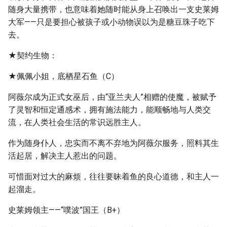
随身大量携带，也意味着她随时能从身上召唤出一支史莱姆
大军——只是要担心被孩子或小动物误以为是糖豆珠子吃下
去。
★契约生物：
★佩佩小姐，底栖星石鱼（C）
阿薇尔成为正式女巫后，由“亚兰夫人”相赠的使魔，被赋予
了灵智和恒定通感术，拥有施法能力，能顺畅地与人类交
流，在人类社会生活的常识远胜主人。
作为随身仆人，忠实而不离不弃地为阿薇尔服务，照料其生
活起居，解决主人惹出的问题。
可惜面对过大的麻烦，往往要昧着鱼的良心道德，和主人一
起溜走。
史莱姆领主——“噗波”国王（B+）