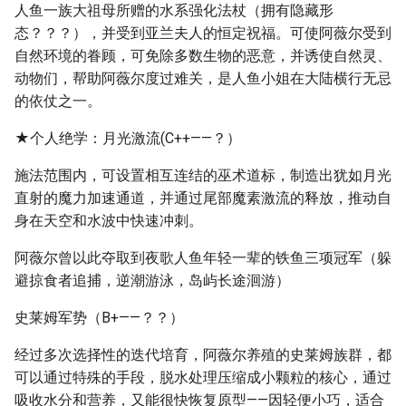
人鱼一族大祖母所赠的水系强化法杖（拥有隐藏形
态？？？），并受到亚兰夫人的恒定祝福。可使阿薇尔受到
自然环境的眷顾，可免除多数生物的恶意，并诱使自然灵、
动物们，帮助阿薇尔度过难关，是人鱼小姐在大陆横行无忌
的依仗之一。
★个人绝学：月光激流(C++——？）
施法范围内，可设置相互连结的巫术道标，制造出犹如月光
直射的魔力加速通道，并通过尾部魔素激流的释放，推动自
身在天空和水波中快速冲刺。
阿薇尔曾以此夺取到夜歌人鱼年轻一辈的铁鱼三项冠军（躲
避掠食者追捕，逆潮游泳，岛屿长途洄游）
史莱姆军势（B+——？？）
经过多次选择性的迭代培育，阿薇尔养殖的史莱姆族群，都
可以通过特殊的手段，脱水处理压缩成小颗粒的核心，通过
吸收水分和营养，又能很快恢复原型——因轻便小巧，适合