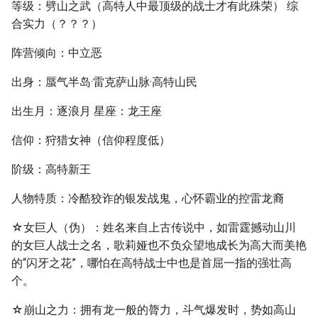
等级：劈山之武（高特人中最顶级的战士才有此殊荣） 综
合实力（？？？）
阵营倾向：中立恶
出身：蜃气半岛·雷克萨山脉·高特山民
出生月：逐浪月 星座：龙王座
信仰：狩猎女神（信仰程度低）
阶级：高特新王
人物特质：冷酷狡诈的银发战鬼，心怀霸业的控雷龙裔
☆女巨人（伪）：姓名来自上古传说中，如雷霆撼动山川
的女巨人战士之名，歌莉娅也不负众望地成长为高大而美艳
的“闪牙之花”，哪怕在高特战士中也是首屈一指的强壮高
个。
☆崩山之力：拥有龙一般的膂力，斗气爆发时，势如高山