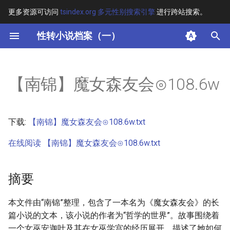
更多资源可访问
tsindex.org 多元性别搜索引擎
进行跨站搜索。
键
性转小说档案（一）
入
摘要
以
【南锦】魔女森友会⊙108.6w
开
其他信息 [Processed Page
Metadata]
始
下载:
【南锦】魔女森友会⊙108.6w.txt
搜
正文
在线阅读 【南锦】魔女森友会⊙108.6w.txt
索
摘要
本文件由“南锦”整理，包含了一本名为《魔女森友会》的长
篇小说的文本，该小说的作者为“哲学的世界”。故事围绕着
一个女巫安迦叶及其在女巫学宫的经历展开，描述了她如何