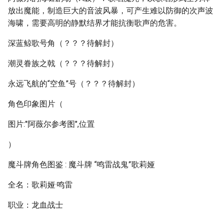
放出魔能，制造巨大的音波风暴，可产生难以防御的次声波
海啸，需要高明的静默结界才能抗衡歌声的危害。
深蓝鲸歌号角（？？？待解封）
潮灵眷族之戟（？？？待解封）
永远飞航的“空鱼”号（？？？待解封）
角色印象图片（
图片:"阿薇尔参考图",位置
）
魔斗牌角色图鉴 : 魔斗牌 “鸣雷战鬼”歌莉娅
全名：歌莉娅·鸣雷
职业：龙血战士