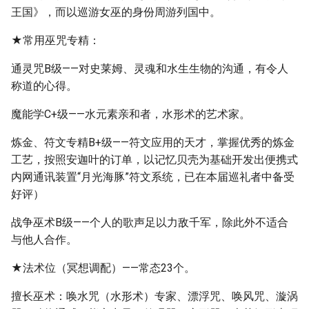
王国》，而以巡游女巫的身份周游列国中。
★常用巫咒专精：
通灵咒B级——对史莱姆、灵魂和水生生物的沟通，有令人
称道的心得。
魔能学C+级——水元素亲和者，水形术的艺术家。
炼金、符文专精B+级——符文应用的天才，掌握优秀的炼金
工艺，按照安迦叶的订单，以记忆贝壳为基础开发出便携式
内网通讯装置“月光海豚”符文系统，已在本届巡礼者中备受
好评）
战争巫术B级——个人的歌声足以力敌千军，除此外不适合
与他人合作。
★法术位（冥想调配）——常态23个。
擅长巫术：唤水咒（水形术）专家、漂浮咒、唤风咒、漩涡