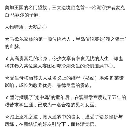
奥加王国的名门望族，三大边境伯之首——冷湖守护者麦克
白·马歇尔的子嗣。
人物特质：天鹅之心
☆马歇尔家族的第一顺位继承人，半岛传说英雄“湖之骑士”
的血脉。
☆其高贵富足的出身，令少女享有衣食无忧的人生，却也
将其卷入某位魔人妄图吞噬冷湖众生的恐惧漩涡中心。
☆受生母梅丽莎夫人及名义上的继母（姑姑）埃洛·刻莱诺
影响，成长为教养优秀、品德良善的贵族。
☆暂时摆脱了“笼中鸟”的童年后，在观星学宫度过了五年的
艰苦求学生涯，已成为一名合格的见习女巫。
☆踏上巡礼之道，闯入迷雾中的贵女，遭受了诸多挫折与
历练，在新结识的好友引导下，而逐渐觉悟。