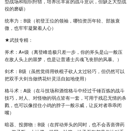
型战场和组织狩猎，培养出丰富的战斗意识，但缺乏大型战
役的磨砺）
统率力：B级（初登王位的领袖，哪怕资历年轻、部族衰
微，也牢牢凝聚着人心）
★武技专精：
斧术：A+级（离登峰造极只差一步，你的斧头是山一般压
在敌人头上的噩梦，也是让普通士兵魂飞丧胆的风暴。）
剑术：B级（虽然觉得用铁棍子砍人太过轻巧，但仍然可以
把双手大剑当做绣花针灵活自如地使用）
格斗术：A级（在斗技场和酒馆格斗中经过千锤百炼的战斗
技巧，对人、对怪物的弱点皆有一套，可用于残忍无情的杀
戮，也可以像捏住小鸡的脖子一般示威，让反对者乖乖闭
嘴）
暗器、投掷物：B级（在挥动斧头的同时，也不会吝啬弹药