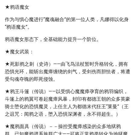
★鸦语魔女
作为与惧心魔进行“魔魂融合”的第一位人类，凡娜得以化身
“鸦语魔女”。
鸦语魔女形态下，全基础能力提升一个阶位。
★魔女武装：
★死影鸦之刺（史诗）——由飞鸟法杖暂时升格转化，拥有
恐惧光环，能斩出魔瘴缠绕的剑气，受剑伤而胆怯者，将遭
受勾魂夺魄的即死侵蚀。
★鸦王斗篷（传说）——以受惧心魔魔瘴孕育的鸦羽编织，
斗篷上的鸦翼可卷起魔瘴风暴，封印有都德王朝的众多英豪
骑士堕化的恐惧魔灵，上任主人为都德末代狂王“莱曼”（王
之诅咒：闻鸦之语，堕入恐惧深渊者，永不得超生。）
★魔鸦面具（传说）－－操控受魔瘴感染的众多地狱鸦
群，已知魔鸦谱系族群广大——可将正常鸦类转化为地狱魔