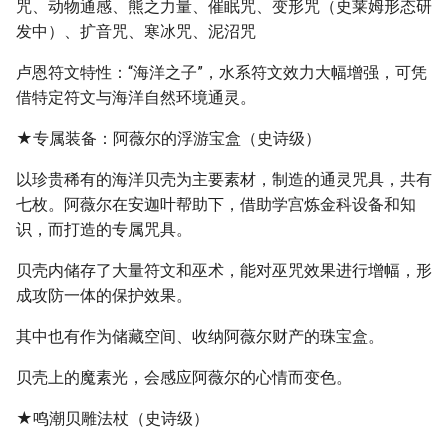
咒、动物通感、熊之力量、催眠咒、变形咒（史莱姆形态研
发中）、扩音咒、寒冰咒、泥沼咒
卢恩符文特性：“海洋之子”，水系符文效力大幅增强，可凭
借特定符文与海洋自然环境通灵。
★专属装备：阿薇尔的浮游宝盒（史诗级）
以珍贵稀有的海洋贝壳为主要素材，制造的通灵咒具，共有
七枚。阿薇尔在安迦叶帮助下，借助学宫炼金科设备和知
识，而打造的专属咒具。
贝壳内储存了大量符文和巫术，能对巫咒效果进行增幅，形
成攻防一体的保护效果。
其中也有作为储藏空间、收纳阿薇尔财产的珠宝盒。
贝壳上的魔素光，会感应阿薇尔的心情而变色。
★鸣潮贝雕法杖（史诗级）