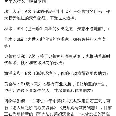
★个人特长（综合专精）
珠宝大师：A级（你的作品会牢牢吸引王公贵族的目光，作
为权势地位的荣华象征，而受世人追捧）
巫术：B级（已开辟出自我的女巫之道，矢志不渝地前行 ）
艺术：B级（为世人所惧怕的歌唱家，拥有独特的人鱼美
学）
史莱姆研究：A级（关于史莱姆的各项研究，也推动着新时
代学术、技术和艺术风尚的形成）
海洋亲和：B级（海洋环境下，你的行动将得到更多助力）
黄金律：B+级（意外地很有商业头脑，招财纳宝的特性，
也会让许多不喜欢你的人，甘愿冒险和你做朋友）
博物学B+级——主要集中于史莱姆生态与珠宝矿石工艺，著
有《论人鱼之歌与心灵调律》《史莱姆海陆博物志》，目前
正在为编辑新的《环大陆史莱姆演化史——未曾发掘的弹性