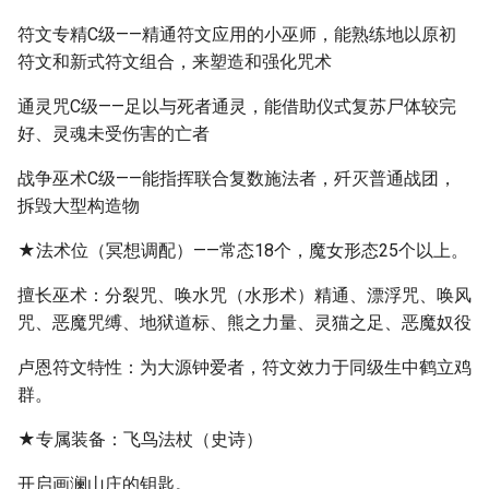
符文专精C级——精通符文应用的小巫师，能熟练地以原初
符文和新式符文组合，来塑造和强化咒术
通灵咒C级——足以与死者通灵，能借助仪式复苏尸体较完
好、灵魂未受伤害的亡者
战争巫术C级——能指挥联合复数施法者，歼灭普通战团，
拆毁大型构造物
★法术位（冥想调配）——常态18个，魔女形态25个以上。
擅长巫术：分裂咒、唤水咒（水形术）精通、漂浮咒、唤风
咒、恶魔咒缚、地狱道标、熊之力量、灵猫之足、恶魔奴役
卢恩符文特性：为大源钟爱者，符文效力于同级生中鹤立鸡
群。
★专属装备：飞鸟法杖（史诗）
开启画澜山庄的钥匙。