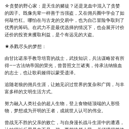
☆贪婪的野心家：是天生的赌徒？还是龙血中混入了贪婪
的因子。既像先辈一样善于当强盗，又在佣兵圈中学会了如
何敲竹杠。哪怕在与古龙的交易中，也为自己冒险争取到了
优秀的筹码。在武力不是最优选择的情况下，也会展开讨价
还价的投资来攫取利益，是个有远见的大盗。
★杀戮尽头的梦想：
由甘比诺亲手教导培育的战士，武技知识，兵法谋略皆有所
得——古法纳帝国的荣光，曾普照文兰诸夷，传承法纳狼血
的志士，也让歌莉娅得以蒙受遗泽。
追随老狼的佣兵生涯，让她见识过世界的复杂和广阔，与丰
富多样的文明生活方式。
努力融入人类社会的超人生物，登上食物链顶端的人形怪
物，梦想成为开明的王者，成就世人认可的伟业。
曾战无不胜的父亲的败亡，与自身漫长战斗生涯中的遭遇，