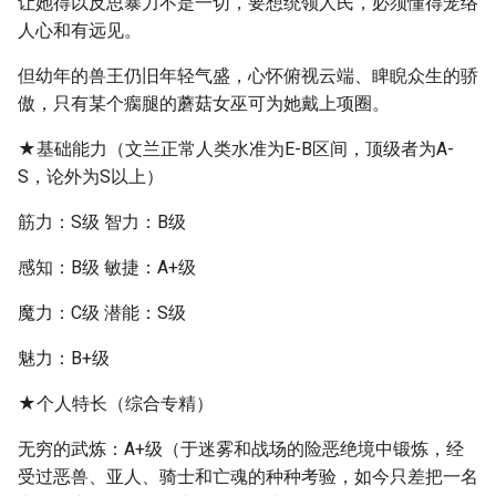
让她得以反思暴力不是一切，要想统领人民，必须懂得笼络
人心和有远见。
但幼年的兽王仍旧年轻气盛，心怀俯视云端、睥睨众生的骄
傲，只有某个瘸腿的蘑菇女巫可为她戴上项圈。
★基础能力（文兰正常人类水准为E-B区间，顶级者为A-
S，论外为S以上）
筋力：S级 智力：B级
感知：B级 敏捷：A+级
魔力：C级 潜能：S级
魅力：B+级
★个人特长（综合专精）
无穷的武炼：A+级（于迷雾和战场的险恶绝境中锻炼，经
受过恶兽、亚人、骑士和亡魂的种种考验，如今只差把一名