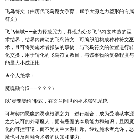
飞鸟符文（由历代飞鸟魔女孕育，赋予大源之力塑形的专属
符文）
飞鸟领域——全力释放咒力，具现为众多飞鸟符文构造的巫
术结界，结界内舞动的飞鸟符文，可编织组构成种种符文巫
术，且可将受施术者操纵的事物，与飞鸟符文的位置进行转
化交换，用于转化的飞鸟符文数目，与该事物的复杂程度与
能量大小成正比
★个人绝学：
魔魂融合(S——？？？）
以“灵魂契约”形式，在文兰问世的巫术禁咒系统
可与契约恶魔的灵魂根源之力，进行融合，成为受地狱本源
之力认可的外籍魔人，拥有恶魔的本质能力和知识，且因魔
化的可控可逆，而不受文兰大源排斥。经过施术者允许，恶
魔也可反向融合术者的认知和能力。