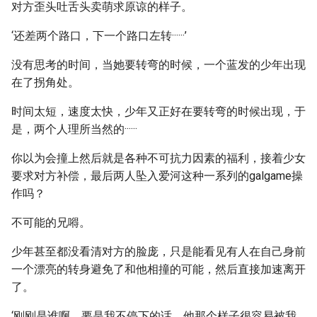
对方歪头吐舌头卖萌求原谅的样子。
‘还差两个路口，下一个路口左转······’
没有思考的时间，当她要转弯的时候，一个蓝发的少年出现
在了拐角处。
时间太短，速度太快，少年又正好在要转弯的时候出现，于
是，两个人理所当然的······
你以为会撞上然后就是各种不可抗力因素的福利，接着少女
要求对方补偿，最后两人坠入爱河这种一系列的galgame操
作吗？
不可能的兄嘚。
少年甚至都没看清对方的脸庞，只是能看见有人在自己身前
一个漂亮的转身避免了和他相撞的可能，然后直接加速离开
了。
‘刚刚是谁啊，要是我不停下的话，他那个样子很容易被我