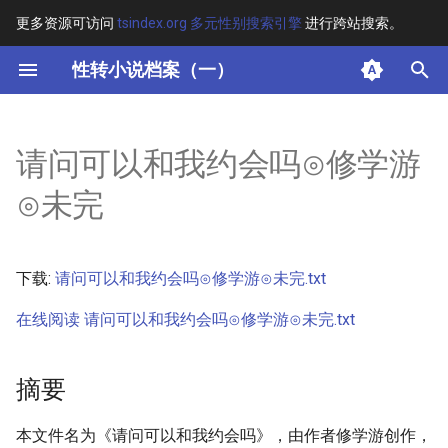
更多资源可访问
tsindex.org 多元性别搜索引擎
进行跨站搜索。
键
性转小说档案（一）
入
摘要
以
请问可以和我约会吗⊙修学游
开
其他信息 [Processed Page
⊙未完
Metadata]
始
搜
正文
下载:
请问可以和我约会吗⊙修学游⊙未完.txt
索
在线阅读 请问可以和我约会吗⊙修学游⊙未完.txt
摘要
本文件名为《请问可以和我约会吗》，由作者修学游创作，