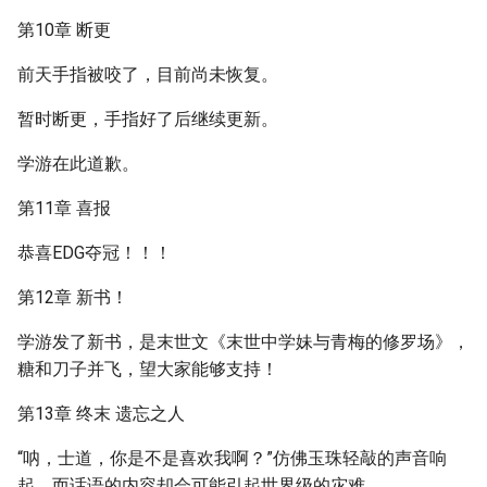
第10章 断更
前天手指被咬了，目前尚未恢复。
暂时断更，手指好了后继续更新。
学游在此道歉。
第11章 喜报
恭喜EDG夺冠！！！
第12章 新书！
学游发了新书，是末世文《末世中学妹与青梅的修罗场》，
糖和刀子并飞，望大家能够支持！
第13章 终末 遗忘之人
“呐，士道，你是不是喜欢我啊？”仿佛玉珠轻敲的声音响
起，而话语的内容却会可能引起世界级的灾难。