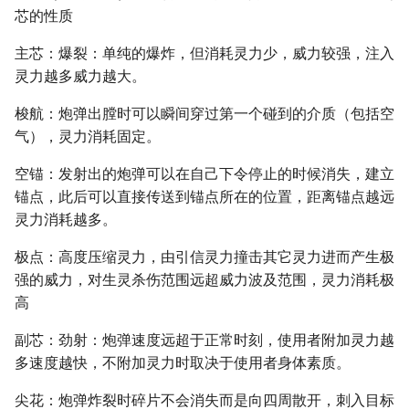
芯的性质
主芯：爆裂：单纯的爆炸，但消耗灵力少，威力较强，注入
灵力越多威力越大。
梭航：炮弹出膛时可以瞬间穿过第一个碰到的介质（包括空
气），灵力消耗固定。
空锚：发射出的炮弹可以在自己下令停止的时候消失，建立
锚点，此后可以直接传送到锚点所在的位置，距离锚点越远
灵力消耗越多。
极点：高度压缩灵力，由引信灵力撞击其它灵力进而产生极
强的威力，对生灵杀伤范围远超威力波及范围，灵力消耗极
高
副芯：劲射：炮弹速度远超于正常时刻，使用者附加灵力越
多速度越快，不附加灵力时取决于使用者身体素质。
尖花：炮弹炸裂时碎片不会消失而是向四周散开，刺入目标