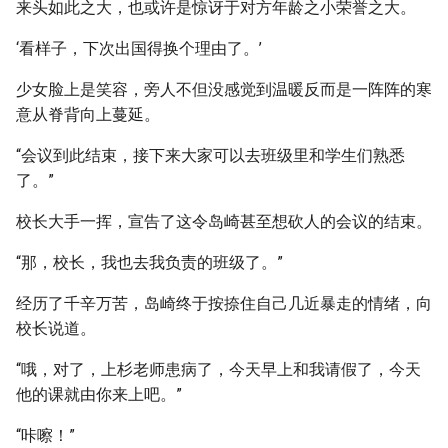
来头如此之大，也或许是惊讶于对方年龄之小荣誉之大。
‘看样子，下次出国得换个理由了。’
少女脸上是笑容，旁人不但没感觉到温暖反而是一阵阵的寒
意从脊背向上蔓延。
“会议到此结束，接下来大家可以去班级里和学生们熟悉
了。”
校长大手一挥，宣告了这令岛崎甚至想砍人的会议的结束。
“那，校长，我也去我负责的班级了。”
经历了千辛万苦，岛崎终于按捺住自己几近暴走的情绪，向
校长说道。
“哦，对了，上杉老师患病了，今天早上和我请假了，今天
他的课就由你来上吧。”
“咔嚓！”