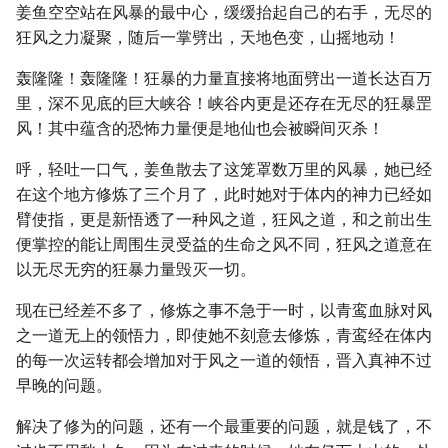
姜鱼空空站在风暴的最中心，缓缓抬起自己的右手，无尽的
狂风之力凝聚，随后一掌劈出，天地色变，山摇地动！
轰隆隆！轰隆隆！狂暴的力量直接将地面劈出一道长达百万
里，深不见底的巨大峡谷！峡谷内更是还存在无尽的狂暴罡
风！其中蕴含的恐怖力量便是地仙也会被瞬间灭杀！
呼，轻吐一口气，姜鱼散去了这笼罩数万里的风暴，她已经
在这个地方修炼了三个月了，此时她对于体内的神力已经如
臂使指，更是新悟透了一种风之道，狂风之道，和之前出生
便掌控的能让周围生灵受益的生命之风不同，狂风之道意在
以无尽无穷的狂暴力量毁灭一切。
现在已经差不多了，修炼之事不急于一时，以青鸾血脉对风
之一道无上的领悟力，即使她不刻意去修炼，青鸾经在体内
的每一次运转都会增加对于风之一道的领悟，晋入真神不过
早晚的问题。
解决了修为的问题，还有一个最重要的问题，就是钱了，不