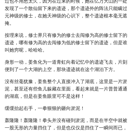
过也不用愁太久，因为在过来的时候，她在亿万大山的一处
发现了一个散仙留下来的遗迹，那个遗迹外的阵法只能瞒过
元神级的修士，在她天神级的心识下，整个遗迹根本毫无遮
掩。
按理来说，修士界只有修为的修士去闯修为高的修士留下的
遗迹，哪有修为高的去闯修为低的修士留下的遗迹，但是谁
叫她穷呢，哈哈哈。
身形一动，姜鱼化为一道青虹向着记忆中的遗迹飞去，片刻
便到了一个大湖的上空，那块遗迹就在这个湖泊下方。
没有丝毫犹豫，姜鱼整个人直接冲入了湖底，这里是一片淤
泥，甚至还有些鱼儿躲藏在里面，看起来就是一片普普通通
的湖底，但是在姜鱼眼里可不是这样！
缓缓抬起右手，一拳狠狠的砸向淤泥！
轰隆隆！轰隆隆！拳头并没有碰到淤泥，而是在半空中就被
一股无形的力量挡住了，但是也仅仅是挡住了一瞬间而已，