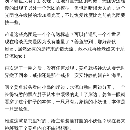
咦？姜鱼又有了新发现，在她打量光团的时候，光团旁边缓
慢的出现了另外一个光团的模型，但也是暗淡无关的，这个
光团也在缓慢的增加着光亮，不过恢复速度比之前的光团要
快一些。
难道这些光团是一个个传送标志？可以传送到一个个世界，
现在暗淡无关是因为没有能量了？姜鱼想到，那好家伙
lqhc，居然还真的是特末的诸天流，敢不敢再给老娘来个系
统流lqhc！
再次逛了一圈之后，没有任何发现，姜鱼就将神念从虚无世
界撤了回来，戒指还是那个戒指，安安静静的躺在神海里。
嗯？姜鱼转头看向小岛的岸边，水流自动向两边分开，一个
长得特憨的黑衣胖子从水中缓缓的走上了岸边，姜鱼一眼就
看穿了这个胖子的本体，一只只有万象镜的小妖怪，本体是
一只黑鲶鱼。
难道这就是书里写的，给主角装逼打脸的小妖怪？现在要来
挑衅我了？姜鱼内心不由得想到。