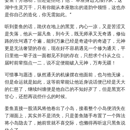
姜鱼十分感动，但还是拒绝了他：“本座身边无须仆从，这
湖中生灵万千，只有你能从本座散出的道韵中领悟，这也亦
是你自己的造化，你无需如此。”
听到姜鱼的话，跪伏在地上的黑宽，内心一凉，又是苦涩又
是失落，他从一届凡鱼，到今天，既无师承又无奇遇，修仙
路的坎坷遇了个遍，能到万象已经是奇迹中的奇迹了，元神
更是无法奢望的存在，现在好不容易遇见一个修为通天，平
日里他一辈子连一面都见不到的存在，只想求个仆从之位，
届时前辈指点一二，说不定便能破入元神，万寿无疆！
可惜事与愿违，纵然通天的机缘摆在他面前，也与他无缘，
但是命运就是如此，这等前辈能让他近身说话便已经是天大
的仁慈了，继续纠缠便是他自己的不知好歹了，但是黑宽不
甘心，还想再说些什么的时候。
姜鱼直接一股清风将他卷出了小岛，接着整个小岛便消失在
了湖面上，其实并不是消失，只是姜鱼随手布置了一个阵法
将小岛隐去了，她前世就不喜交际，也懒得再听这只黑鱼说