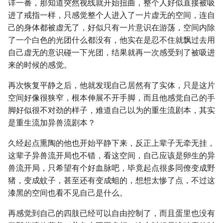
详一番，那知道突然视线就开始扭曲，整个人好似直接被吸
进了戒指一样，只感觉整个人进入了一片虚无的空间，连自
己的身体都被虚无了，好似只有一片意识在游荡，空间内除
了一个白色的光团什么都没有，他实在是忍不住就飘过去用
自己虚无的意识碰一下光团，结果就再一次感受到了被吸进
来的时候的感觉。
再次恢复平静之后，他就发现自己居然有了实体，只是这片
空间好像很狭窄，根本伸展不开手脚，而且他感觉自己的手
脚好似很不对劲的样子，难道自己以为的重生流剧本，其实
是重生流加异兽流剧本？
久经起点熏陶的他也开始平静下来，反正上辈子无牵无挂，
这辈子异兽流开局也不错，看这空间，自己应该是卵生的异
兽流开局，只希望有个好血脉吧，毕竟起点很多同僚变成野
猪，变成蚊子，甚至还有变成蛆的，想想太惨了点，不过这
漆黑的空间也看不见自己是什么。
再感觉到自己的四肢已经可以自由控制了，而且蛋里也没有