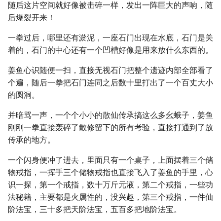
随后这片空间就好像被击碎一样，发出一阵巨大的声响，随
后爆裂开来！
一拳过后，哪里还有淤泥，一座石门出现在水底，石门是关
着的，石门的中心还有一个凹槽好像是用来放什么东西的。
姜鱼心识随便一扫，直接无视石门把整个遗迹内部全部看了
个遍，随后一拳把石门连同之后数十里打出了一个百丈大小
的圆洞。
并暗骂一声，一个个小小的散仙传承搞这么多幺蛾子，姜鱼
刚刚一拳直接轰碎了散修留下的所有考验，直接打通到了放
传承的地方。
一个闪身便冲了进去，里面只有一个桌子，上面摆着三个储
物戒指，一挥手三个储物戒指也直接飞入了姜鱼的手里，心
识一探，第一个戒指，数十万斤元液，第二个戒指，一些功
法秘籍，主要都是火属性的，没兴趣，第三个戒指，一件仙
阶法宝，三十多把天阶法宝，五百多把地阶法宝。