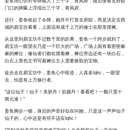
姜鱼用心识对令牌输入了三个字，青风府，随后便看见府邸
门口的牌匾上浮现出三个字，青风府。
还行，姜鱼收起了令牌，她并不打算去府邸，而是决定去西
城的易宝坊看看，上面说有成千上万的修士在那里摆摊。
从这里到易宝坊不过数千里的距离，姜鱼一个跨步就到了，
易宝坊一眼望去乃是一个巨大的广场，广场上面有着密密麻
麻的摊位，修仙者们都在摆着摊，摊位旁边还有一块白石，
白石上黑色文书写着摊位主人需要换取的宝物。
徒步走在易宝坊中，姜鱼心中暗道，人真多lqhc，一眼望
去，怕是有上万修行者。
“这位仙子！仙子！美肤丹！驻颜丹！看看吧！一颗只需十
两元液！”
姜鱼脚步一顿，身后的声音好似在叫她，只是这一声声仙子
仙子的，心中还是有些不适应lqhc！