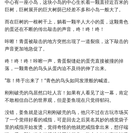
中心有一座小岛，这块小岛的中心生长着一颗直径近百米的
巨树，巨树展开的巨大树荫已经差不多和小岛一般大了。
而在巨树的一根树干上，躺着一颗半人大小的蛋，这颗青色
的蛋还在不断的传出敲击的声音，咚！咚！咚！
咔嚓！青蛋被敲击的地方突然出现了一道裂痕，这下敲击的
声音更加地急促了。
咚！咚！咚！咔嚓一声，青蛋裂缝处的蛋壳直接被撞的掉
落，一颗青色的鸟头从蛋内迫不及待的伸了出来。
“靠！终于出来了！”青色的鸟头如同发泄般的喊道。
刚刚破壳的鸟居然口吐人言！如果有人看见了这一幕，肯定
不敢相信自己的世界观，但是姜鱼现在只觉得郁闷。
没错，姜鱼就是这只刚刚破壳的鸟，他只不过在古玩市场买
了一个觉得好看的戒指，可是回去之后莫名其妙的感觉袋子
里的戒指开始发烫，觉得奇怪的他就把戒指拿出来，想仔端