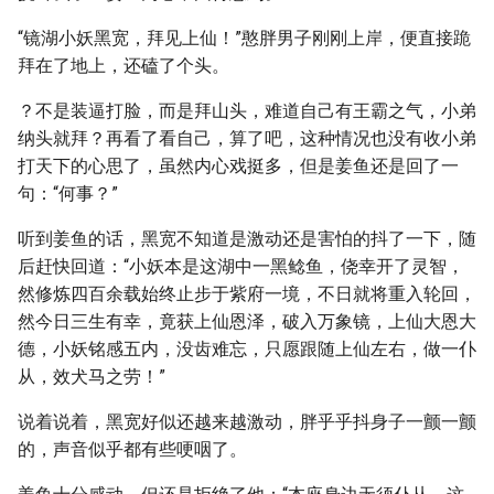
“镜湖小妖黑宽，拜见上仙！”憨胖男子刚刚上岸，便直接跪
拜在了地上，还磕了个头。
？不是装逼打脸，而是拜山头，难道自己有王霸之气，小弟
纳头就拜？再看了看自己，算了吧，这种情况也没有收小弟
打天下的心思了，虽然内心戏挺多，但是姜鱼还是回了一
句：“何事？”
听到姜鱼的话，黑宽不知道是激动还是害怕的抖了一下，随
后赶快回道：“小妖本是这湖中一黑鲶鱼，侥幸开了灵智，
然修炼四百余载始终止步于紫府一境，不日就将重入轮回，
然今日三生有幸，竟获上仙恩泽，破入万象镜，上仙大恩大
德，小妖铭感五内，没齿难忘，只愿跟随上仙左右，做一仆
从，效犬马之劳！”
说着说着，黑宽好似还越来越激动，胖乎乎抖身子一颤一颤
的，声音似乎都有些哽咽了。