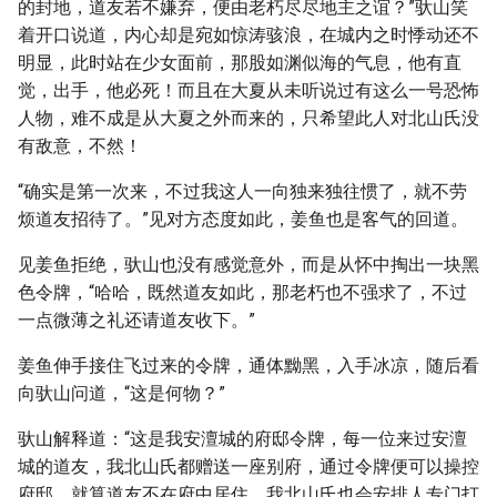
的封地，道友若不嫌弃，便由老朽尽尽地主之谊？”驮山笑
着开口说道，内心却是宛如惊涛骇浪，在城内之时悸动还不
明显，此时站在少女面前，那股如渊似海的气息，他有直
觉，出手，他必死！而且在大夏从未听说过有这么一号恐怖
人物，难不成是从大夏之外而来的，只希望此人对北山氏没
有敌意，不然！
“确实是第一次来，不过我这人一向独来独往惯了，就不劳
烦道友招待了。”见对方态度如此，姜鱼也是客气的回道。
见姜鱼拒绝，驮山也没有感觉意外，而是从怀中掏出一块黑
色令牌，“哈哈，既然道友如此，那老朽也不强求了，不过
一点微薄之礼还请道友收下。”
姜鱼伸手接住飞过来的令牌，通体黝黑，入手冰凉，随后看
向驮山问道，“这是何物？”
驮山解释道：“这是我安澶城的府邸令牌，每一位来过安澶
城的道友，我北山氏都赠送一座别府，通过令牌便可以操控
府邸，就算道友不在府中居住，我北山氏也会安排人专门打