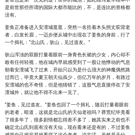
是前世那些所谓的国际大都市能比的，不，是连比的资格都
没有。
姜鱼正准备进入安澶城逛逛，突然一名拄着木头拐丈驼背老
者，白发长眉，一迈步便从城中出现在了姜鱼的身前，行了
一个揖礼：“北山氏，驮山，见过道友。”
驮山浑浊的双眼打量着眼前一身青色长裙的少女，内心却不
敢有任何轻视，他在城内早就感受到了一股让他悸动的气息
朝着安澶城飞了过来，开始只以为是什么强大的神魔偶然路
过而已，毕竟大夏王朝天仙虽少，但亿万年的岁月，有路过
安澶城的也不奇怪，但是他猜错了，这股气息直接停在了安
澶城外，就让他不得不出来一见了。
“姜鱼，见过道友。”姜鱼也回了一个揖礼，随后打量着眼前
的老者，暗道，这就是北山氏的天仙老祖吗？莽荒纪毕竟看
了很多年了，很多剧情都忘得差不多了，她其实来之前也不
确定北山氏到底有没有天仙，现在看来还是有的，不过姜鱼
感觉自己很容易就看穿了这个老者，说实话，虽然是天仙