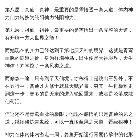
第八层，真仙，真神，最重要的是需悟透一条大道，体内神
力仙力转换为纯阳仙力纯阳神力。
第九层，祖仙，祖神，最重要的是需悟出一条完整的天道，
有开辟一方大世界之能！
而她现在的实力已经达到了第七层天神的境界！这就是青鸾
血脉的霸道之处，身为祥瑞神鸟，出生便是天神境界，天生
神体！并掌控了一条风类之道。
而修炼一途，只有到了天仙境，才称得上是跳出三界外，不
在五行中，普通凡人修士就算天赋异禀，穷其一生也极难走
到这一步，更多的是无奈的进入轮回重来，或者是沦落成散
仙苟活。
但这还不是青鸾血脉的极限，他现在感悟的只是普通的风之
道，继续修炼青鸾经，可以一直悟至风之天道！晋级祖神！
神力在体内体内游走一周，姜鱼开始运行青鸾传承中的化形