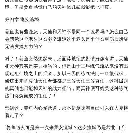
境，但是姜鱼感觉自己的天神体几拳就能把他打废。
第四章 逛安澶城
姜鱼也有些疑惑，天仙和天神不是同一个境界吗？怎么自己
会感觉这个老头这么弱？难道这个老头是个什么重伤后遗症
无法发挥实力的？
对了！姜鱼突然想起来，后面莽荒纪的剧情好像有讲，天仙
和天神其实是实力相当的，但是由于三界练气流从来没有出
现过祖仙境之上的强者，所以三界的练气法门一直很低级，
修炼出来的真仙天仙全部都是三等天仙三等真仙，这种级别
的真仙也只能和天神的战力相当，而真神便可媲美这种练气
法门修炼而成的祖仙了！
想到这，姜鱼内心雀跃道，那不是意味着自己可以在大夏横
着走了？
“姜鱼道友可是第一次来我安澶城？这安澶城乃是我北山氏