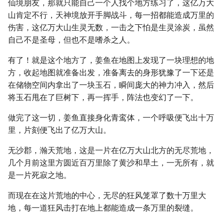
仙境朋友，那就只能自己一个人找个地方练习了，这亿万大
山肯定不行，天神境放开手脚战斗，每一招都能造成万里的
伤害，这亿万大山生灵无数，一击之下怕是生灵涂炭，虽然
自己不是圣母，但也不是嗜杀之人。
有了！就是这个地方了，姜鱼在地图上发现了一块理想的地
方，收起地图就准备出发，准备离去的身形犹豫了一下还是
在储物空间内拿出了一块玉石，瞬间庞大的神力冲入，然后
将玉石甩在了巨树下，再一挥手，阵法也变幻了一下。
做完了这一切，姜鱼直接身化青鸾体，一个呼吸便飞出十万
里，片刻便飞出了亿万大山。
无沙郡，瀚天荒地，这是一片在亿万大山北方的无尽荒地，
几个月前这里方圆近百万里除了黄沙和旱土，一无所有，就
是一片死寂之地。
而现在在这片荒地的中心，无尽的狂风笼罩了数十万里大
地，每一道狂风击打在地上都能造成一条万里的裂缝。