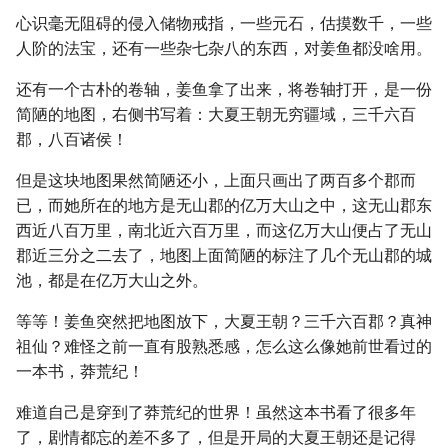
心识毫无阻碍的侵入储物戒指，一些元石，估摸数千，一些
人阶的法宝，还有一些杂七杂八的东西，对姜鱼都没啥用。
还有一个古朴的卷轴，姜鱼拿了出来，将卷轴打开，是一份
简陋的地图，右侧书写着：大夏王朝无穷疆域，三千六百
郡，八百诸侯！
但是这块地图果然简陋还小，上面只画出了两百多个郡而
已，而她所在的地方是无山郡的亿万大山之中，这无山郡东
西近八百万里，南北近六百万里，而这亿万大山便占了无山
郡近三分之二去了，地图上面简陋的标注了几个无山郡的城
池，都是在亿万大山之外。
等等！姜鱼突然把地图放下，大夏王朝？三千六百郡？真神
祖仙？难怪之前一直有股熟悉感，怎么这么像她前世看过的
一本书，莽荒纪！
难道自己是穿到了莽荒纪的世界！虽然这本书看了很多年
了，剧情都忘的差不多了，但是开局的大夏王朝还是记得