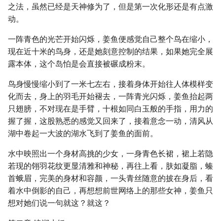
之法，虽然已经是天神修为了，但是第一次化形还是有点激
动。
一阵青色的光芒开始闪烁，姜鱼便感觉自己整个鸟在缩小，
现在近十米的鸟身，还是她刻意控制的结果，如果她完全展
露本体，这个岛怕是会直接被碾成粉末。
鸟身慢慢缩小到了一米七左右，接着身体开始往人体模样变
化而去，身上的羽毛开始褪去，一阵青光闪烁，姜鱼抬起两
只翅膀，不对现在是手臂，十根如同白玉般的手指，用力的
握了握，这股熟悉的感觉又回来了，接着意念一动，清风从
湖中卷起一大波的湖水飞到了姜鱼的面前。
水中映照出一个身材高挑的少女，一身青色长裙，裙上若隐
若现的翎羽花纹更显清雅和神秘，再往上看，肤如凝脂，螓
首蛾眉，完美的身材和容颜，一头青丝随意的披在身后，看
着水中倒影的自己，再想想前世网络上的那些女神，姜鱼只
想对她们说一句就这？就这？