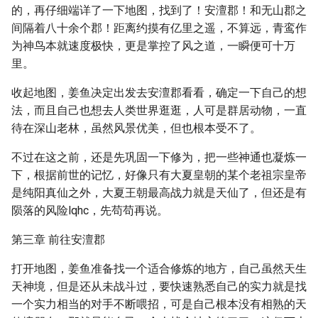
的，再仔细端详了一下地图，找到了！安澶郡！和无山郡之
间隔着八十余个郡！距离约摸有亿里之遥，不算远，青鸾作
为神鸟本就速度极快，更是掌控了风之道，一瞬便可十万
里。
收起地图，姜鱼决定出发去安澶郡看看，确定一下自己的想
法，而且自己也想去人类世界逛逛，人可是群居动物，一直
待在深山老林，虽然风景优美，但也根本受不了。
不过在这之前，还是先巩固一下修为，把一些神通也凝炼一
下，根据前世的记忆，好像只有大夏皇朝的某个老祖宗皇帝
是纯阳真仙之外，大夏王朝最高战力就是天仙了，但还是有
陨落的风险lqhc，先苟苟再说。
第三章 前往安澶郡
打开地图，姜鱼准备找一个适合修炼的地方，自己虽然天生
天神境，但是还从未战斗过，要快速熟悉自己的实力就是找
一个实力相当的对手不断喂招，可是自己根本没有相熟的天