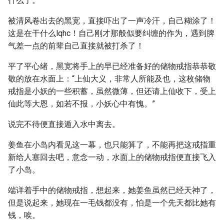
什么了。
被清风卷出去的黑宽，直接吓出了一声冷汗，自己糊涂了！
这是在干什么lqhc！自己刚才那般似要纠缠的作为，遇到脾
气差一点的前辈自己直接就被打杀了！
平了平心绪，黑宽将手上的早已经准备好的储物戒指恭恭敬
敬的放在水面上：“上仙大义，非常人所能及也，这枚储物
戒指是小妖的一些积蓄，虽然微薄，但还请上仙收下，受上
仙此等大恩，如若不报，小妖心中有愧。”
说完不待便直接遁入水中离去。
姜鱼在小岛内看见这一幕，也只能算了，不能再把这戒指重
新给人塞回去吧，意念一动，水面上的储物戒指便直接飞入
了小岛。
端详着手中的储物戒指，想起来，她姜鱼虽然已经天神了，
但是说起来，她现在一毛钱都没有，怕是一个先天都比她有
钱，唉。