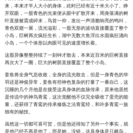
来，本来才半人大小的身体，此时已经有近十米大小了。睁
开双眼，一股青色的光束便从眼中扩散开来，周身落满的树
叶直接被震成碎末，鸟首一仰，发出一声清脆响亮的鸣叫，
青色双翅一展，流光溢彩，一股无形的波动直接覆盖了整个
小岛，巨树再次疯狂生长，湖中无数大鱼浮出水面疯狂涌向
小岛，一个个体形以肉眼可见的速度增长着。
这股异像整整持续了一刻钟才散去，本来近百米的巨树直接
再次大了一圈，巨大的树荫直接覆盖了整个小岛。
姜鱼将全身气息收敛，全身的流光散去，但是一身青色的华
羽还是神俊异常，姜鱼有些神色复杂的打量了一番自己，这
沉睡的几个月他是在接受这具身体的血脉传承，原来他居然
是传说中的神鸟青鸾，这次觉醒他不仅完全吸收了蛋壳的能
量，还获得了青鸾的传承修炼之法青鸾经，和许多青鸾一族
独有的秘技。
虽然这一切都可喜可贺，但是他还得知了另外一个事实，就
是他已经不再是他了，而是她，没错，这具身体是只雌鸟，