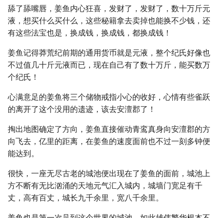
舔了舔嘴唇，姜鱼内心狂喜，发财了，发财了，数十万斤元
液，想买什么买什么，这些秘籍拿去卖掉也能换不少钱，还
有这些法宝也是，换成钱，换成钱，都换成钱！
姜鱼记得莽荒纪前期的通用货币就是元液，整个纪氏好像也
不过值几十斤元液而已，现在自己有了数十万斤，能买数万
个纪氏！
心满意足的姜鱼将三个储物戒指小心的收好，心情有些雀跃
的离开了这个没用的遗迹，该去安澶郡了！
掏出地图确定了方向，姜鱼直接催动青鸾真身向安澶郡的方
向飞去，亿里的距离，在姜鱼的速度面前也不过一刻多钟便
能达到。
很快，一座无尽古老的城池便出现在了姜鱼的面前，城池上
方不断有无比汹涌的天地元气汇入城内，城墙门宽足有千
丈，高有百丈，城长九千余里，宽八千余里。
姜鱼也是第一次见到这个世界的城池，如此雄伟繁华根本不