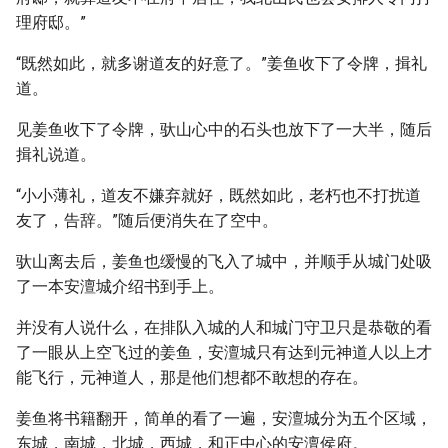
理府邸。”
“既然如此，就多谢道友的好意了。”姜鱼收下了令牌，揖礼
道。
见姜鱼收下了令牌，驮山心中的石头也放下了一大半，随后
揖礼说道。
“小小薄礼，道友不嫌弃就好，既然如此，老朽也不打扰道
友了，告辞。”随后便消失在了空中。
驮山离去后，姜鱼也缓慢的飞入了城中，并顺手从城门处吸
了一本安澶城介绍书到手上。
并没有人说什么，在排队入城的人和城门守卫只是恭敬的看
了一眼从上空飞过的姜鱼，安澶城只有达到元神道人以上才
能飞行，元神道人，那是他们想都不敢想的存在。
姜鱼将书籍翻开，简单的看了一遍，安澶城分为五个区域，
东城，南城，北城，西城，和正中心的安澶侯府。