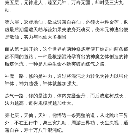
第五层，元神道人，臻至元神，万寿无疆，却时受三灾九
劫。
第六层，返虚地仙，欲成逍遥自在仙，必须火中种金莲，返
虚最后期需遭天劫考验如果失败身死魂灭，侥幸元神逃出便
是散仙，实力与地仙大多相当
而从第七层开始，这个世界的两种修炼者便开始走向两条截
然不同的道路，一种是根据混沌孕育出的神魔之体创造的神
魔炼体流，一种是凡尘生命不断突破的练气之路。
神魔一路，修的是神力，通过将混沌之力转化为神力以强化
神体，神力越强，神体就越加强大。
炼气一路，修的是法力，体内先凝金丹，而后成道树成长，
法力越高，道树规模就越加壮大。
第七层，天仙，天神，需悟透一条完整的道，从此跳出三界
外，不在五行中，离三灾九劫，周游三界功，长生久视，逍
遥自在，寿十万八千混沌纪。