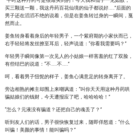
“平时这种丹药可是很难买到的！今天我和仙子一见如故，
买三颗送一颗，我这丹药百花仙境的仙子都说好……”后面的
男子还在滔滔不绝的说着，但是在姜鱼转过身的一瞬间，戛
然而止。
姜鱼转身看着身后的年轻男子，一个紫府期的小家伙而已，
右手轻轻将发丝撩至耳后，轻声说道：“你看我需要吗？”
年轻男子瞬间像第一次见人的小姑娘一样害羞的红了双脸，
有些结巴的说道：“不……不……”
呵，看着男子忸怩的样子，姜鱼心满意足的转身离开了。
旁边相熟的摊主却围上来嘲讽道：“叫你天天用这种丹药哄
骗姑娘们的钱财，今天遭报应了吧，哈哈哈哈！”
“怎么？元液没有骗道？还把自己的魂丢了？”
听到友人们的话，男子很快恢复过来，随即佯怒道：“什么
叫骗！美颜的事情！能叫骗吗？”