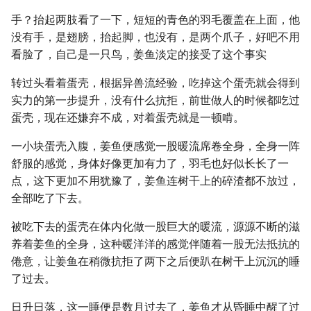
手？抬起两肢看了一下，短短的青色的羽毛覆盖在上面，他
没有手，是翅膀，抬起脚，也没有，是两个爪子，好吧不用
看脸了，自己是一只鸟，姜鱼淡定的接受了这个事实
转过头看着蛋壳，根据异兽流经验，吃掉这个蛋壳就会得到
实力的第一步提升，没有什么抗拒，前世做人的时候都吃过
蛋壳，现在还嫌弃不成，对着蛋壳就是一顿啃。
一小块蛋壳入腹，姜鱼便感觉一股暖流席卷全身，全身一阵
舒服的感觉，身体好像更加有力了，羽毛也好似长长了一
点，这下更加不用犹豫了，姜鱼连树干上的碎渣都不放过，
全部吃了下去。
被吃下去的蛋壳在体内化做一股巨大的暖流，源源不断的滋
养着姜鱼的全身，这种暖洋洋的感觉伴随着一股无法抵抗的
倦意，让姜鱼在稍微抗拒了两下之后便趴在树干上沉沉的睡
了过去。
日升日落，这一睡便是数月过去了，姜鱼才从昏睡中醒了过