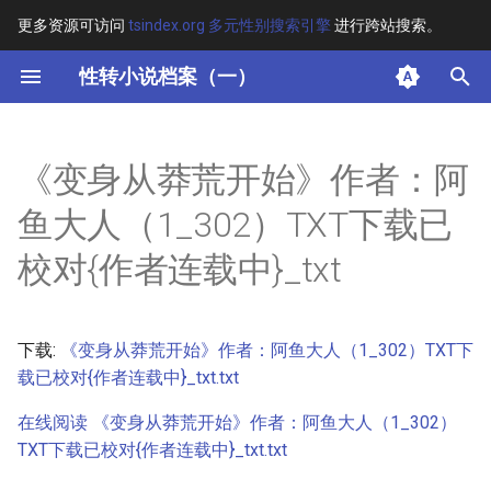
更多资源可访问
tsindex.org 多元性别搜索引擎
进行跨站搜索。
键
性转小说档案（一）
入
摘要
以
《变身从莽荒开始》作者：阿
开
其他信息 [Processed Page
鱼大人（1_302）TXT下载已
Metadata]
始
校对{作者连载中}_txt
搜
正文
索
下载:
《变身从莽荒开始》作者：阿鱼大人（1_302）TXT下
载已校对{作者连载中}_txt.txt
在线阅读 《变身从莽荒开始》作者：阿鱼大人（1_302）
TXT下载已校对{作者连载中}_txt.txt