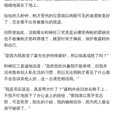
稳稳地落在了地上。
短短的几秒钟，刚才受伤的位置就以肉眼可见的速度恢复好
了，完全看不出有被爆头的痕迹。
但即使如此，没能看出时崎狂三究竟是从哪里掏枪的爱丽丝
也不敢像刚才那样莽撞了，横置针筒于胸前，保护着森鸥外
和自己。
“是因为我发现了森先生的特殊癖好，所以恼羞成怒了吗？”
时崎狂三真诚地说道：“虽然您的兴趣我不敢恭维，但我并
没有散布别人私生活的习惯，所以无论我刚才看见了什么都
不会告诉其他人的，这一点请您相信我。”
“我是否应该说，真是帮大忙了？”森鸥外依旧坐在椅子上，
不慌不忙地按下了办公桌上的按钮，“擅闯港口黑手党总
部，可是死罪，陌生的小姐，我的确相信你，因为死人最会
保守秘密了。”