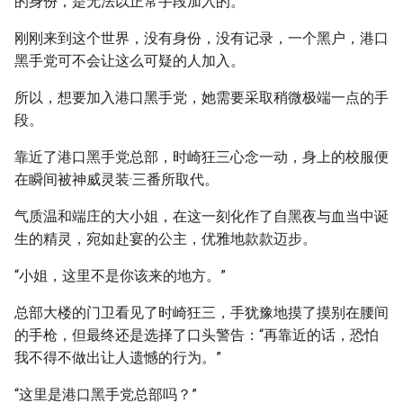
的身份，是无法以正常手段加入的。
刚刚来到这个世界，没有身份，没有记录，一个黑户，港口
黑手党可不会让这么可疑的人加入。
所以，想要加入港口黑手党，她需要采取稍微极端一点的手
段。
靠近了港口黑手党总部，时崎狂三心念一动，身上的校服便
在瞬间被神威灵装·三番所取代。
气质温和端庄的大小姐，在这一刻化作了自黑夜与血当中诞
生的精灵，宛如赴宴的公主，优雅地款款迈步。
“小姐，这里不是你该来的地方。”
总部大楼的门卫看见了时崎狂三，手犹豫地摸了摸别在腰间
的手枪，但最终还是选择了口头警告：“再靠近的话，恐怕
我不得不做出让人遗憾的行为。”
“这里是港口黑手党总部吗？”