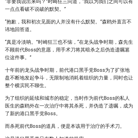
“非要我说出来吗？”时崎狂三问道，“我以为我们之间可以有
一点点看破不说破的默契。”
“抱歉，我和初次见面的人并没有什么默契。”森鸥外直言不
讳地回答道。
“真是冷淡呐。”时崎狂三也不恼，“在龙头战争时期，森先生
不顾前代Boss的意愿，用手术刀将其暗杀之后伪造遗嘱篡
位这件事。”
十年前的龙头战争时期，前代港口黑手党Boss为了扩张地
盘不断地发起争斗，无限制地消耗着组织的力量，同时也让
整个横滨民不聊生。
为了组织的延续和城市的稳定，当时作为前代Boss的私人
医生的森鸥外在一次治疗中将其杀死，并伪造了遗嘱，成为
了新的港口黑手党Boss。
而杀死前代Boss的道具，便是本该用于治疗的手术刀。