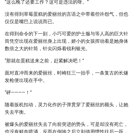
“这么晚了还要工作？这可是违法的呀。”
没有得到草莓蛋糕的爱丽丝的言语之中带着些许怨气，但也
仅仅是嘴巴上说说而已。
在得到命令的下一刻，小巧可爱的护士服与等人高的巨大针
筒凭空出现在爱丽丝身上出现，娇小的女孩挥动着是她身体
数倍之大的针筒，针尖闪烁着锐利银光。
“那就在蛋糕送来之前，赶紧解决吧！”
面对直冲而来的爱丽丝，时崎狂三一抬手，一条复古的长燧
发枪便出现在手中。
“砰————！”
随着扳机扣动，灵力化作的子弹贯穿了爱丽丝的额头，让她
失去平衡。
被爆头的爱丽丝失去了向前突进的势头，可是却没有死亡，
也没有鲜血喷涌，反而在倒地之后立刻借用惯性往后一跃，