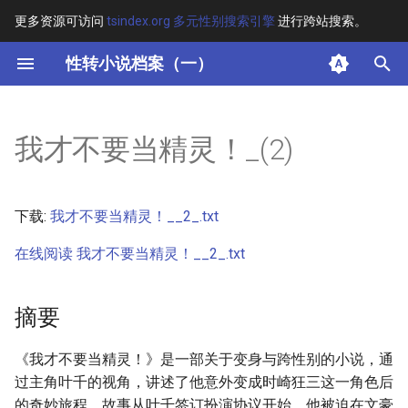
更多资源可访问
tsindex.org 多元性别搜索引擎
进行跨站搜索。
键
性转小说档案（一）
入
摘要
以
我才不要当精灵！_(2)
开
其他信息 [Processed Page
Metadata]
始
下载:
我才不要当精灵！__2_.txt
搜
正文
在线阅读 我才不要当精灵！__2_.txt
索
摘要
《我才不要当精灵！》是一部关于变身与跨性别的小说，通
过主角叶千的视角，讲述了他意外变成时崎狂三这一角色后
的奇妙旅程。故事从叶千签订扮演协议开始，他被迫在文豪