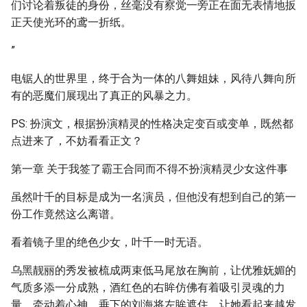
们讨论着叛徒的身份，丝毫没有察觉一旁正在面无表情地扳
正天使光环的鸢一折纸。
”
电锯人的世界里，终于合为一体的八舞姐妹，风待八舞向所
有的恶魔们展现出了真正的风暴之力。
PS: 扮演文，根据扮演精灵的性格决定变百或变单，既然都
点进来了，不妨看看正文？
第一章 关于我签了霸王合同而不得不扮演精灵少女这件事
虽然叶千的目标是成为一名演员，但他没有想到自己的第一
份工作竟然这么离谱。
看着镜子里的绝色少女，叶千一时无语。
乌黑靓丽的秀发被梳成两束低马尾放在胸前，让优雅妩媚的
气质多添一分成熟，酒红色的右眸仿佛有着吸引灵魂的力
量，牵动着心神，垂下的刘海将左眸遮住，让她看起来越发