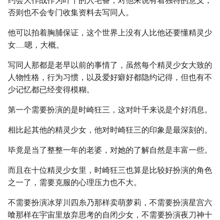
约会大作战作为叶千的入宅番，对他来说有着独特的意义，
否则也不会专门收集资料去写同人。
他可以拍着胸脯保证，这个世界上没有人比他还要懂精灵少
女......嗯，大概。
写同人那都是老早以前的事情了，虽然每个精灵少女大致的
人物性格，行为习惯，以及爱好癖好都隐约记得，但也有不
少记忆都已经变得模糊。
第一个需要扮演的是时崎狂三，这对叶千来说是个好消息。
相比起其他的精灵少女，他对时崎狂三的印象是最深刻的。
毕竟是当了整整一年的老婆，对她的了解自然是丰富一些。
而且在十位精灵少女里，时崎狂三也算是比较好扮演的角色
之一了，需要克服的心理压力也不大。
不需要扮演冰芽川四糸乃那样卖萌萝莉，不需要扮演星宫六
喰那样在宇宙里放弃思考的自闭少女，不需要扮演夜刀神十