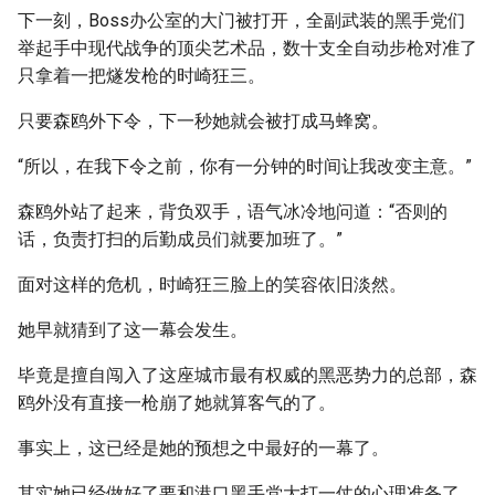
下一刻，Boss办公室的大门被打开，全副武装的黑手党们
举起手中现代战争的顶尖艺术品，数十支全自动步枪对准了
只拿着一把燧发枪的时崎狂三。
只要森鸥外下令，下一秒她就会被打成马蜂窝。
“所以，在我下令之前，你有一分钟的时间让我改变主意。”
森鸥外站了起来，背负双手，语气冰冷地问道：“否则的
话，负责打扫的后勤成员们就要加班了。”
面对这样的危机，时崎狂三脸上的笑容依旧淡然。
她早就猜到了这一幕会发生。
毕竟是擅自闯入了这座城市最有权威的黑恶势力的总部，森
鸥外没有直接一枪崩了她就算客气的了。
事实上，这已经是她的预想之中最好的一幕了。
其实她已经做好了要和港口黑手党大打一仗的心理准备了。