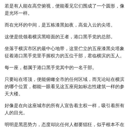
若是有人能在高空俯视，便能看见它们围成了一个圆形，像
是光环一样。
而在光环的中间，是五栋漆黑如夜，高耸入云的尖塔。
这便是统领着横滨黑暗面的王者，港口黑手党的总部。
坐落于横滨市区的最中心地带，这里伫立的五座漆黑尖塔象
征着港口黑手党里手握权力的五位干部，君临横滨的五人。
每一座，都属于港口黑手党其中的一名干部。
只要站在塔顶，便能俯瞰全市的任何区域，而无论站在横滨
的哪个位置，都能一眼看见这五座宛如标志性建筑一样的参
天大楼。
好像是在向这座城市的所有人宣告着主权一样，吸引着所有
人的目光。
明明是黑恶势力，态度却比任何人都要猖狂，似乎根本不在