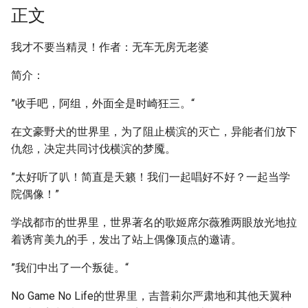
正文
我才不要当精灵！作者：无车无房无老婆
简介：
”收手吧，阿组，外面全是时崎狂三。“
在文豪野犬的世界里，为了阻止横滨的灭亡，异能者们放下
仇怨，决定共同讨伐横滨的梦魇。
”太好听了叭！简直是天籁！我们一起唱好不好？一起当学
院偶像！”
学战都市的世界里，世界著名的歌姬席尔薇雅两眼放光地拉
着诱宵美九的手，发出了站上偶像顶点的邀请。
”我们中出了一个叛徒。“
No Game No Life的世界里，吉普莉尔严肃地和其他天翼种