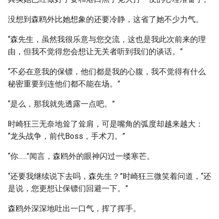
没想到森鸥外比她想象的还要冷静，这省了她不少力气。
“森先生，虽然我很乐意与您交流，这也是我此次前来的理
由，但我不觉得您会想让无关者听到我们的谈话。”
“不必在意我的保镖，他们都是我的心腹，我不觉得有什么
秘密重要到连他们都不能在场。”
“是么，那我就先透露一点吧。”
时崎狂三无奈地耸了耸肩，可是嘴角的弧度却越来越大：
“龙头战争，前代Boss，手术刀。”
“你......”闻言，森鸥外的眼神闪过一缕寒芒。
“还要我继续说下去吗，森先生？”时崎狂三微笑着问道，“还
是说，您更想让保镖们回避一下。”
森鸥外深深地吐出一口气，挥了挥手。