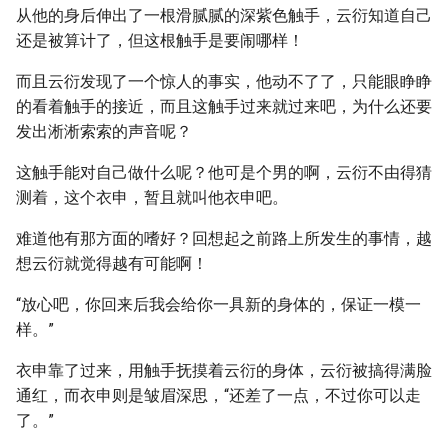
从他的身后伸出了一根滑腻腻的深紫色触手，云衍知道自己
还是被算计了，但这根触手是要闹哪样！
而且云衍发现了一个惊人的事实，他动不了了，只能眼睁睁
的看着触手的接近，而且这触手过来就过来吧，为什么还要
发出淅淅索索的声音呢？
这触手能对自己做什么呢？他可是个男的啊，云衍不由得猜
测着，这个衣申，暂且就叫他衣申吧。
难道他有那方面的嗜好？回想起之前路上所发生的事情，越
想云衍就觉得越有可能啊！
“放心吧，你回来后我会给你一具新的身体的，保证一模一
样。”
衣申靠了过来，用触手抚摸着云衍的身体，云衍被搞得满脸
通红，而衣申则是皱眉深思，“还差了一点，不过你可以走
了。”