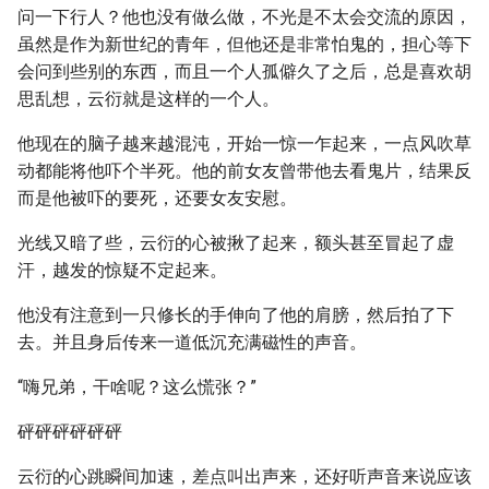
问一下行人？他也没有做么做，不光是不太会交流的原因，
虽然是作为新世纪的青年，但他还是非常怕鬼的，担心等下
会问到些别的东西，而且一个人孤僻久了之后，总是喜欢胡
思乱想，云衍就是这样的一个人。
他现在的脑子越来越混沌，开始一惊一乍起来，一点风吹草
动都能将他吓个半死。他的前女友曾带他去看鬼片，结果反
而是他被吓的要死，还要女友安慰。
光线又暗了些，云衍的心被揪了起来，额头甚至冒起了虚
汗，越发的惊疑不定起来。
他没有注意到一只修长的手伸向了他的肩膀，然后拍了下
去。并且身后传来一道低沉充满磁性的声音。
“嗨兄弟，干啥呢？这么慌张？”
砰砰砰砰砰砰
云衍的心跳瞬间加速，差点叫出声来，还好听声音来说应该