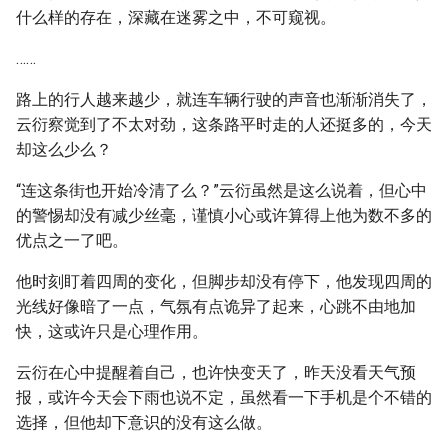
什么样的存在，深藏在迷雾之中，不可窥视。
……
路上的行人越来越少，就连车辆行驶的声音也渐渐消失了，
云衍察觉到了不太对劲，这条路平时走的人还挺多的，今天
却这么少么？
“连这条街也开始冷清了么？”云衍虽然是这么说着，但心中
的警惕却没有减少丝毫，谨慎小心或许算得上他为数不多的
优点之一了吧。
他时刻盯着四周的变化，但脚步却没有停下，他发现四周的
光线好像暗了一点，气氛有点诡异了起来，心跳不由地加
快，这或许只是心理作用。
云衍在心中提醒着自己，也许快变天了，昨天没看天气预
报，或许今天会下雨也说不定，虽然看一下手机是个不错的
选择，但他却下意识的没有这么做。