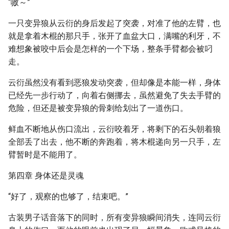
“嗷～”
一只变异狼从云衍的身后发起了突袭，对准了他的左臂，也
就是拿着木棍的那只手，张开了血盆大口，满嘴的利牙，不
难想象被咬中后会是怎样的一个下场，整条手臂都会被叼
走。
云衍虽然没有看到恶狼发动突袭，但却像是本能一样，身体
已经先一步行动了，向着右侧挪去，虽然避免了失去手臂的
危险，但还是被变异狼的骨刺给划出了一道伤口。
鲜血不断地从伤口流出，云衍咬着牙，将剩下的石头朝着狼
全部丢了出去，他不断的奔跑着，将木棍递向另一只手，左
臂暂时是不能用了。
第四章 身体还是灵魂
“好了，观察的也够了，结束吧。”
古装男子话音落下的同时，所有变异狼瞬间消失，连同云衍