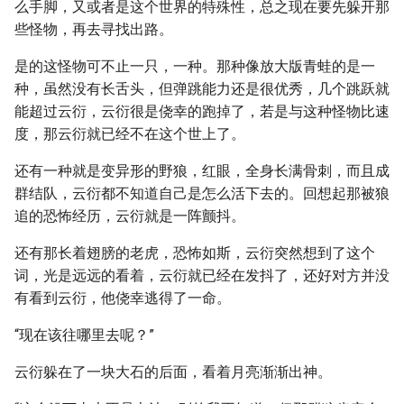
么手脚，又或者是这个世界的特殊性，总之现在要先躲开那
些怪物，再去寻找出路。
是的这怪物可不止一只，一种。那种像放大版青蛙的是一
种，虽然没有长舌头，但弹跳能力还是很优秀，几个跳跃就
能超过云衍，云衍很是侥幸的跑掉了，若是与这种怪物比速
度，那云衍就已经不在这个世上了。
还有一种就是变异形的野狼，红眼，全身长满骨刺，而且成
群结队，云衍都不知道自己是怎么活下去的。回想起那被狼
追的恐怖经历，云衍就是一阵颤抖。
还有那长着翅膀的老虎，恐怖如斯，云衍突然想到了这个
词，光是远远的看着，云衍就已经在发抖了，还好对方并没
有看到云衍，他侥幸逃得了一命。
“现在该往哪里去呢？”
云衍躲在了一块大石的后面，看着月亮渐渐出神。