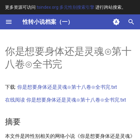
更多资源可访问
tsindex.org 多元性别搜索引擎
进行跨站搜索。
键
性转小说档案（一）
入
摘要
以
你是想要身体还是灵魂⊙第十
开
其他信息 [Processed Page
八卷⊙全书完
Metadata]
始
搜
正文
下载:
你是想要身体还是灵魂⊙第十八卷⊙全书完.txt
索
在线阅读 你是想要身体还是灵魂⊙第十八卷⊙全书完.txt
摘要
本文件是跨性别相关的网络小说《你是想要身体还是灵魂》