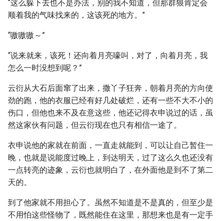
“这么躲下去也不是办法，别的我不知道，但那群狼肯定会
顺着我的气味找来的，这该死的地方。”
“嗷嗷嗷～”
“说来就来，该死！还向着月亮嚎叫，对了，向着月亮，我
怎么一时没想到呢？”
云衍从大石后面窜了出来，撒丫子狂奔，朝着月亮的方向使
劲的跑，他的衣服已经有好几处破烂，还有一些不大不小的
伤口，但他也来不及在意这些，他还记得衣申说过的话，虽
然这家伙有问题，但云衍现在也只有相信一途了。
衣申说他的家就在前面，一直走就能到，可以让自己暂住一
晚，也就是说能度过晚上，到达明天，过了这么久也还没有
一点转亮的迹象，云衍也就明白了，在外面他是到不了第二
天的。
到了他家就不用担心了。虽然不知道是不是真的，但至少是
不用怕这些怪物了，既然能住在这里，那想来也是有一定手