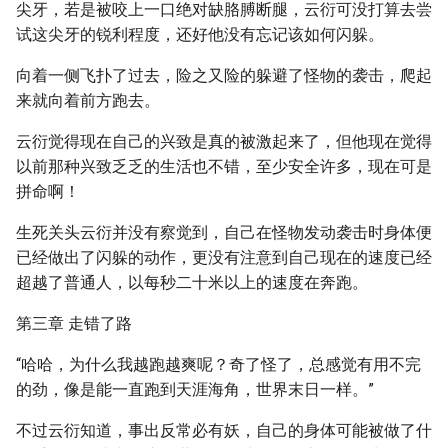
尖牙，若是被咬上一口绝对缺胳膊断腿，云衍可没打算去尝
试这尖牙的锐利程度，还好他没有忘记该如何闪躲。
向着一侧飞扑了过去，险之又险的躲避了怪物的袭击，爬起
来就向着前方跑去。
云衍觉得现在自己的兴致是真的被激起来了，但他现在觉得
以前那种兴致乏乏的生活也不错，至少安全许多，现在可是
拼命啊！
生死关头云衍并没有察觉到，自己在怪物发动袭击时身体便
已经做出了闪躲的动作，更没有注意到自己现在的速度已经
超越了普通人，以每秒二十米以上的速度在奔跑。
第三章 走错了路
“哈哈，为什么我越跑越爽呢？奇了怪了，总感觉有用不完
的劲，像是能一直跑到天涯海角，世界末日一样。”
不过云衍知道，事出反常必有妖，自己的身体可能被做了什