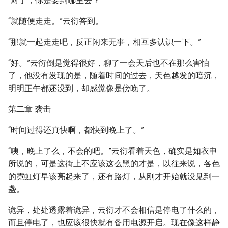
“对了，你是要到哪里去？”
“就随便走走。”云衍答到。
“那就一起走走吧，反正闲来无事，相互多认识一下。”
“好。”云衍倒是觉得很好，聊了一会天后也不在那么害怕
了，他没有发现的是，随着时间的过去，天色越发的暗沉，
明明正午都还没到，却感觉像是傍晚了。
第二章 袭击
“时间过得还真快啊，都快到晚上了。”
“咦，晚上了么，不会的吧。”云衍看着天色，确实是如衣申
所说的，可是这街上不应该这么黑的才是，以往来说，各色
的霓虹灯早该亮起来了，还有路灯，从刚才开始就没见到一
盏。
诡异，处处透露着诡异，云衍才不会相信是停电了什么的，
而且停电了，也应该很快就有备用电源开启。现在像这样静