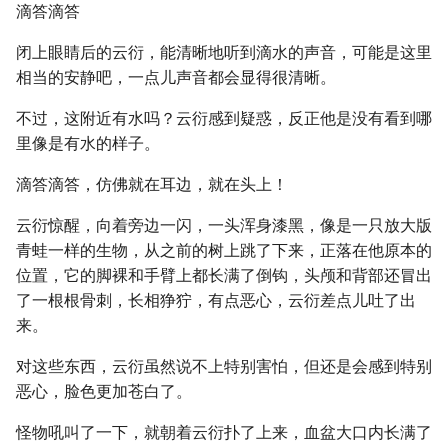
滴答滴答
闭上眼睛后的云衍，能清晰地听到滴水的声音，可能是这里
相当的安静吧，一点儿声音都会显得很清晰。
不过，这附近有水吗？云衍感到疑惑，反正他是没有看到哪
里像是有水的样子。
滴答滴答，仿佛就在耳边，就在头上！
云衍惊醒，向着旁边一闪，一头浑身漆黑，像是一只放大版
青蛙一样的生物，从之前的树上跳了下来，正落在他原本的
位置，它的脚裸和手臂上都长满了倒钩，头颅和背部还冒出
了一根根骨刺，长相狰狞，有点恶心，云衍差点儿吐了出
来。
对这些东西，云衍虽然说不上特别害怕，但还是会感到特别
恶心，脸色更加苍白了。
怪物吼叫了一下，就朝着云衍扑了上来，血盆大口内长满了