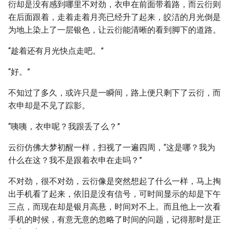
衍却是没有感到哪里不对劲，衣申在前面带着路，而云衍则
在后面跟着，走着走着月亮已经升了起来，皎洁的月光倒是
为地上染上了一层银色，让云衍能清晰的看到脚下的道路。
“趁着还有月光快点走吧。”
“好。”
不知过了多久，或许只是一瞬间，路上便只剩下了云衍，而
衣申却是不见了踪影。
“咦咦，衣申呢？我跟丢了么？”
云衍仿佛大梦初醒一样，扫视了一遍四周，“这是哪？我为
什么在这？我不是跟着衣申在走吗？”
不对劲，很不对劲，云衍像是突然想起了什么一样，马上掏
出手机看了起来，依旧是没有信号，可时间显示的却是下午
三点，而现在却是银月高悬，时间对不上。而且他上一次看
手机的时候，有意无意的忽略了时间的问题，记得那时是正