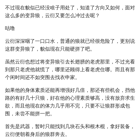
不过现在貌似已经没啥子用处了，知道了方向又如何，面对
这么多的变异狼，云衍又要怎么冲过去呢？
咕噜
云衍深深咽了一口口水，普通的狼就已经很危险了，更别说
这群变异狼了，貌似现在只能硬拼了吧。
虽然云衍也想过将变异狼引去长翅膀的老虎那里，不过光看
到那只老虎他就慌了，哪里还顾得上看老虎住哪。而且有那
个闲时间还不如突围去找衣申家。
如果他的身体素质还能再增强好几倍，那还有些机会，挡他
路的有好几十只狼，好在他的心理素质够高，没有放弃求生
欲，而且他现在的体力几乎用不完，只要不让狼群形成包
围，未尝不能拼一把。
首先是武器，暂时只能找到几块石头和根木棍，拿好装备，
云衍便朝着身后的狼群奔去。