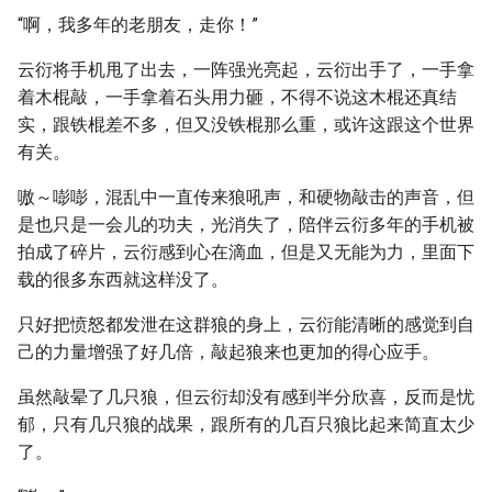
“啊，我多年的老朋友，走你！”
云衍将手机甩了出去，一阵强光亮起，云衍出手了，一手拿
着木棍敲，一手拿着石头用力砸，不得不说这木棍还真结
实，跟铁棍差不多，但又没铁棍那么重，或许这跟这个世界
有关。
嗷～嘭嘭，混乱中一直传来狼吼声，和硬物敲击的声音，但
是也只是一会儿的功夫，光消失了，陪伴云衍多年的手机被
拍成了碎片，云衍感到心在滴血，但是又无能为力，里面下
载的很多东西就这样没了。
只好把愤怒都发泄在这群狼的身上，云衍能清晰的感觉到自
己的力量增强了好几倍，敲起狼来也更加的得心应手。
虽然敲晕了几只狼，但云衍却没有感到半分欣喜，反而是忧
郁，只有几只狼的战果，跟所有的几百只狼比起来简直太少
了。