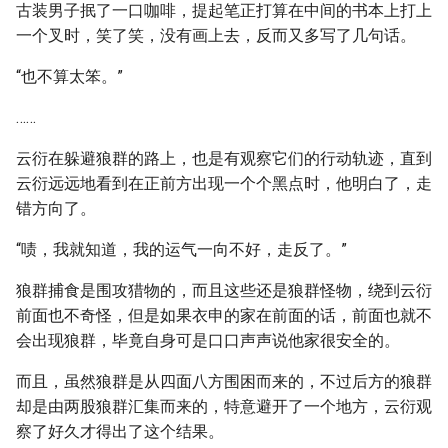
古装男子抿了一口咖啡，提起笔正打算在中间的书本上打上
一个叉时，笑了笑，没有画上去，反而又多写了几句话。
“也不算太笨。”
……
云衍在躲避狼群的路上，也是有观察它们的行动轨迹，直到
云衍远远地看到在正前方出现一个个黑点时，他明白了，走
错方向了。
“啧，我就知道，我的运气一向不好，走反了。”
狼群捕食是围攻猎物的，而且这些还是狼群怪物，绕到云衍
前面也不奇怪，但是如果衣申的家在前面的话，前面也就不
会出现狼群，毕竟自身可是口口声声说他家很安全的。
而且，虽然狼群是从四面八方围困而来的，不过后方的狼群
却是由两股狼群汇集而来的，特意避开了一个地方，云衍观
察了好久才得出了这个结果。