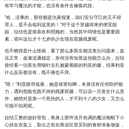
有学习魔法的才能，也没有条件去修炼武技。
“哈，没事的，那些都是仇家报复，咱们安分守己的又不得
罪人，是不会临到这里的！”对于这个穿越得来的便宜姐
姐，拉结也是很喜欢和照顾的，当然其中同情也是重要因
素，谁叫这位才十七岁的少女现在双腿残废呢。
也不晓得是什么怪病，看了那么多医生都没查出问题来，血
压正常，血液流通稳定，奈何没有知觉这你能怎么办，拉结
曾经看一位医生用细针去扎被蒙着眼的利亚的腿，结果利亚
什么反应都没有，既不痛也不痒。
“唔！”利亚眼帘低垂，她是很害怕啊，本身没有任何防护能
力，遇到危险也跑不掉的残废双腿，可以说一旦发生什么意
外，她绝对是第一个死伤的人，才不到十八的少女，又怎么
可能不怕死呢。
拉结工整的放好背包，将身上那件淡月色调的魔法袍蜕下小
心挂在衣架上，取出之前在商业区里买到的食材准备做饭，