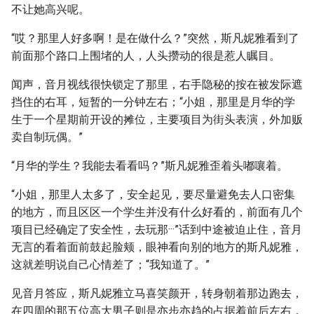
不让她高兴呢。
“哎？那里人好多啊！是在做什么？”突然，斯凡妮雅看到了
前面那个路口上围堵的人，人头攒动的很是惹人瞩目。
闻声，音月视线很快锁定了那里，右手隐秘的按在被发际遮
挡住的右耳，短暂的一分钟左右；“小姐，那里是月华的学
生于一个星期前开设的摊位，主要项目为街头表演，外加贩
卖自制玩偶。”
“月华的学生？我能去看看吗？”斯凡妮雅歪着头嘟嚷着。
“小姐，那里人太多了，安全起见，要尽量避免去人口密集
的地方，而且区区一个学生并没有什么好看的，前面有几个
项目已经确定了安全性，去玩那···”话到中途被迫止住，音月
无言的看着面前鼓起脸颊，眼神看向别的地方的斯凡妮雅，
这就差明说自己心情差了；“我知道了。”
见音月答应，斯凡妮雅立马喜笑颜开，转身朝着那边跑去，
在四周的那五位高大男子则是亦步亦趋的占据着前后左右，