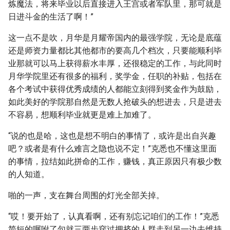
炼魔法，将来毕业以后直接进入王宫或者军队里，那可就是
日进斗金的生活了啊！”
这一点不是吹，月华是月耀帝国内的最强学院，无论是底蕴
还是师资力量都比其他都市的要高几个档次，只要能顺利毕
业那就可以马上获得薪水丰厚，还很稳定的工作，与此同时
月华学院里还有很多的福利，奖学金，任职的补贴，包括在
各个考试中获得优秀成绩的人都能立刻得到奖金作为鼓励，
如此美好的学院那自然是无数人抢破头的想进去，只是进去
不容易，想顺利毕业就更是难上加难了。
“说的也是哈，这也是想不明白的事情了，或许是出自兴趣
吧？或者是有什么难言之隐也说不定！”克悉也不懂这里面
的事情，拉结如此拼命的工作，赚钱，真正原因只有极少数
的人知道。
啪的一声，支在舞台周围的灯光全部关掉。
“哎！要开始了，认真看啊，还有别忘记咱们的工作！”克悉
简短的嘱咐了句就三两步穿过拥挤的人群走到另一边去维持