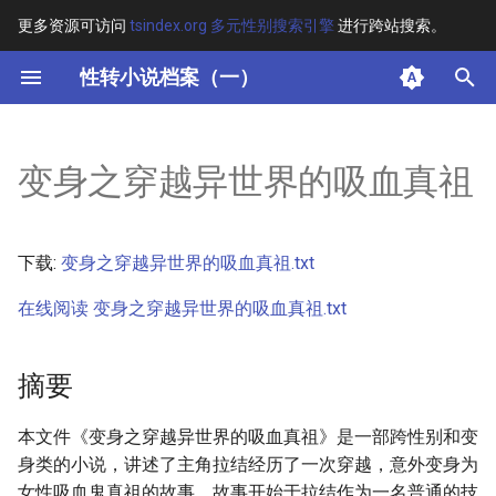
更多资源可访问
tsindex.org 多元性别搜索引擎
进行跨站搜索。
键
性转小说档案（一）
入
摘要
以
变身之穿越异世界的吸血真祖
开
其他信息 [Processed Page
Metadata]
始
下载:
变身之穿越异世界的吸血真祖.txt
搜
正文
在线阅读 变身之穿越异世界的吸血真祖.txt
索
摘要
本文件《变身之穿越异世界的吸血真祖》是一部跨性别和变
身类的小说，讲述了主角拉结经历了一次穿越，意外变身为
女性吸血鬼真祖的故事。故事开始于拉结作为一名普通的技