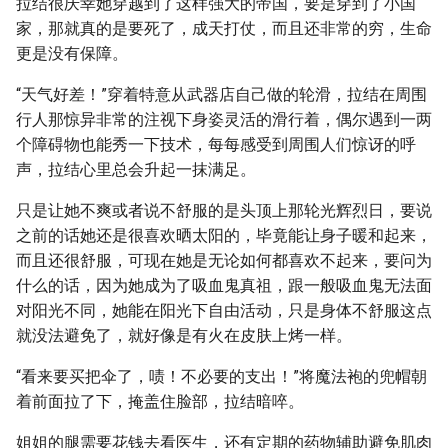
拉结很庆幸她穿越到了这样强大的帝国，要是穿到了小国
家，那就真的是要死了，成天打仗，而且还非常的穷，生命
更是没有保障。
“天气好差！”穿着特意从武器店自己做的轮滑，拉结在周围
行人那惊异非常的注视下身姿灵活的滑行着，偶尔遇到一两
个障碍物也能秀一下技术，每每感受到周围人们惊讶的呼
声，拉结心里总会升起一抹满足。
只是让她不爽或者说不舒服的是头顶上那轮光辉烈日，要说
之前的话她还是很喜欢晒太阳的，毕竟能让身子暖和起来，
而且还很舒服，可现在她是无论如何都喜欢不起来，要问为
什么的话，因为她成为了吸血鬼真祖，跟一般吸血鬼无法面
对阳光不同，她能在阳光下自由活动，只是身体不舒服这点
就没法避免了，就好像是有火在皮肤上烤一样。
“看来要买把伞了，啧！不必要的支出！”将魔法袍的兜帽朝
着前面拉了下，掩盖住脸部，拉结暗啐。
姐姐的腿需要花钱去看医生，还有定期的药物辅助避免肌肉