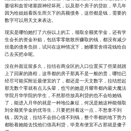
萎缩和血管堵塞跟神经坏死，以及那个房子的贷款，早几年
因为给姐姐看医生而欠下的高额债务，这些都是钱，需要的
数字可以用天文来表达。
现实是哪怕她打了六份以上的工，领取全额奖学金，还有学
生会长的资金补贴，包括零零散散所赚取的钱，都没有减少
丝毫的债务负担，试问在这种情况下，她哪里舍得花钱给自
己去买把伞呢。
没在外面逗留多久，拉结在商业区的入口位置买了些菜就踏
上了回家的路程，这帝都的房子那真不是一般的贵，哪怕已
经尽可能买附近最便宜的了，都还是一天文数字，拉结想起
那无数个零就有点儿头晕，也亏的她是月耀帝都内最大魔法
学院月华学院的学生，不然那些放高利贷的也不会给她钱
了，能进入月华的就是一种地位象征，何况是她这种能领取
到全额奖学金的优等生，只要把持着这一点，不愁拿不到
钱，因为这，拉结不会担心借不到钱，整个帝都的地下势力
都盼着她能去找他们借高利贷，毕竟有便宜不占那就是傻子