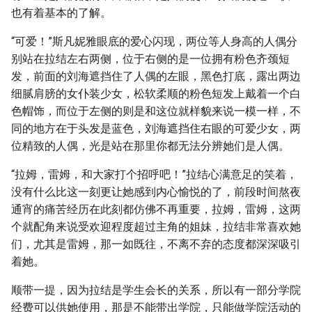
也有着基本的了解。
“可爱！”斯凡妮雅眼底的爱心闪现，两位等人身高的人偶分
别站在拉结左右两侧，位于右侧的是一位拥有粉色齐颈短
发，前面的刘海遮挡住了人偶的左眼，黑色打底，露出两边
细腻肩膀的女仆装少女，松软柔顺的粉色短发上戴着一个白
色帽饰，而位于左侧的则是和这位就样貌来说一模一样，不
同的地方在于头发是蓝色，刘海遮挡住右眼的可爱少女，两
位精致的人偶，光是站在那里你都无法分辨她们是人偶。
“拉姆，雷姆，和大家打个招呼吧！”拉结心满意足的笑着，
没有什么比这一刻更让她感到内心愉悦的了，前段时间熬夜
通宵的痛苦经历在此刻都仿佛不再重要，拉姆，雷姆，这两
个就配角来说受欢迎程度超过主角的姐妹，拉结非常喜欢她
们，尤其是雷姆，那一如既往，不离不弃的态度都深深吸引
着她。
顺带一提，因为拉结是学生会长的关系，所以有一部分学院
经费可以供她使用，那是不能带出学院，只能做学院活动的