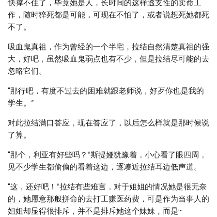
快撑不住了，毕竟她是人，长时间的这样透支性的卖命工
作，随时猝死都是可能，可现在不怕了，或者说想死她都死
不了。
吸血鬼真祖，作为曾经的一个半宅，拉结自然清楚真祖的强
大，好吧，虽然吸血鬼弱点也有不少，但是拉结尽可能的去
忽略它们。
“那行吧，有度不过去的困难就跟老师说，好歹你也是我的
学生。”
对此拉结满口答应，现在答应了，以后怎么样就是那时候说
了算。
“那个，利亚有好些吗？”斯提娅犹豫着，小心看了眼四周，
见不少学生都偷偷的看着这边，逐凑近拉结耳边低声道。
“这，还好吧！”拉结有些难言，对于姐姐的情况她是很无奈
的，她愿意那般拼命的去打工赚医药费，可是作为当事人的
姐姐却显得很排斥，并不是排斥她这个妹妹，而是···