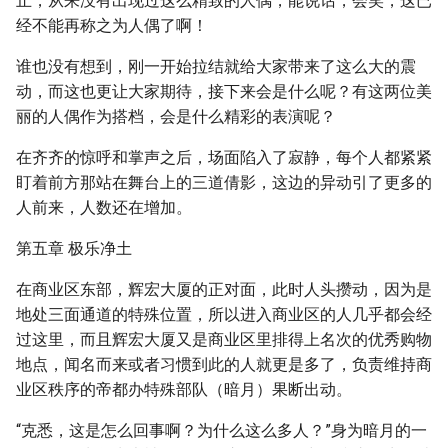
止，从来没有出现过这么精致的人偶，能说话，会笑，这已
经不能再称之为人偶了啊！
谁也没有想到，刚一开始拉结就给大家带来了这么大的震
动，而这也更让大家期待，接下来会是什么呢？有这两位美
丽的人偶作为搭档，会是什么精彩的表演呢？
在齐齐的惊呼和掌声之后，场面陷入了寂静，每个人都紧紧
盯着前方那站在舞台上的三道倩影，这边的异动引了更多的
人前来，人数还在增加。
第五章 极乐净土
在商业区东部，辉宏大厦的正对面，此时人头攒动，因为是
地处三面通道的特殊位置，所以进入商业区的人几乎都会经
过这里，而且辉宏大厦又是商业区里排得上名次的优秀购物
地点，闻名而来或者习惯到此的人就更是多了，负责维持商
业区秩序的帝都办特殊部队（暗月）果断出动。
“克悉，这是怎么回事啊？为什么这么多人？”身为暗月的一