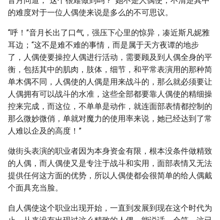
音月问道；“这个很难做到吗？”她不是人偶使，不清楚其中
的难度对于一位人偶使来说是多么的不可思议。
“呼！”音月长出了口气，强压下心里的惊异，凑近斯凡妮雅
耳边；“这不是难不难的事情，而是属于天方夜谭的地步
了，人偶使要操控人偶进行活动，需要顾及到人偶全身的平
衡，包括其中的肌肉，肢体，细节，和平常表演用的那种简
单木偶不同，人偶使的人偶是用来战斗的，那么就必须要让
人偶拥有可以战斗的水准，这些全部都要靠人偶使的精细操
控来完成，而这位，不单单是动作，就连面部表情都控制的
那么微妙微俏，单就对魔力的使用率来说，她已经达到了常
人难以企及的高度！”
做街头表演的职业者因为本身资金有限，根本没条件做精致
的人偶，而人偶使又是专注于战斗和实用，面部表情又无法
提供任何这方面的优势，所以人偶使都会很简单的给人偶戴
个面具充当脸。
自人偶使这个职业出现开始，一直到发展到现在这个时代为