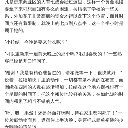
凡是进来商业区的人有七成会经过这里，这样一个黄金地段
要拿下来可想而知有多么的困难，拉结拖了学校的一些关
系，外加花了非常高额的资金才得以盘下这个位置，而且时
间点还有着限制，就晚上的七点到八点半，这一个半小时是
属于她的。
“小拉结，今晚是要来什么呢？”
“可以重新来一遍前天晚上的那个吗？我很喜欢的！”一些熟
客已经是开口询问了。
“谢谢！我是有精心准备过的，请稍微等一下，很快就好！”
说着，拉结加快手里的动作，一切都有条不紊的在布置，而
围绕在四周的人数在逐渐增加，拉结在这个地方摆摊也有一
个星期的时间了，托这个摊位地段好的关系，在如此短的时
间内积累了相当不错的人气。
“呼、吸，果然！还是外面好玩啊，待在家里都闷死了！”一
位脸戴动物面具，遮挡住上半边脸，身穿样式简单裙装的少
女蹦跳的嘻笑道。