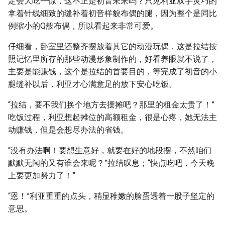
定会大吃一惊，这不正是初音未来吗？只见利亚双手灵巧的
拿着针线细致的缝补着初音样貌布偶的腿，因为整个是同比
例缩小的Q般布偶，所以看起来非常可爱。
仔细看，卧室里还整齐摆放着其它的动漫玩偶，这是拉结按
照记忆里所存的那些动漫形象制作的，好看养眼就不说了，
主要是能赚钱，这个是拉结的首要目的，等完成了初音的小
腿缝补以后，利亚才心满意足的放下安心吃饭。
“拉结，要不我们换个地方去摆摊吧？那里的租金太贵了！”
吃饭过程，利亚想起摊位的高额租金，很是心疼，她无法主
动赚钱，但是会想尽办法的省钱。
“没有办法啊！要想生意好，就要在好的地段摆，不然咱们
默默无闻的又有谁会来呢？”拉结叹息；“快点吃吧，今天晚
上要更加努力了！”
“恩！”利亚重重的点头，稍显稚嫩的脸蛋透着一股子坚定的
意思。