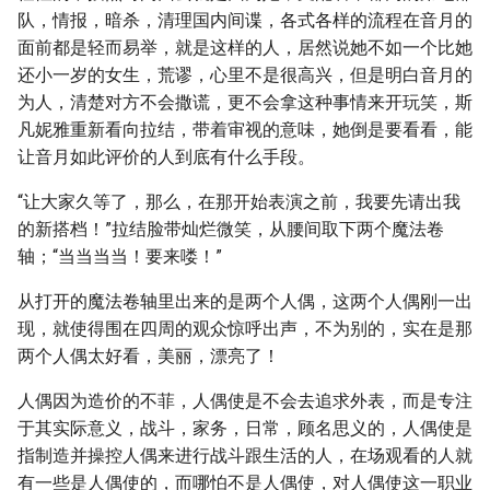
队，情报，暗杀，清理国内间谍，各式各样的流程在音月的
面前都是轻而易举，就是这样的人，居然说她不如一个比她
还小一岁的女生，荒谬，心里不是很高兴，但是明白音月的
为人，清楚对方不会撒谎，更不会拿这种事情来开玩笑，斯
凡妮雅重新看向拉结，带着审视的意味，她倒是要看看，能
让音月如此评价的人到底有什么手段。
“让大家久等了，那么，在那开始表演之前，我要先请出我
的新搭档！”拉结脸带灿烂微笑，从腰间取下两个魔法卷
轴；“当当当当！要来喽！”
从打开的魔法卷轴里出来的是两个人偶，这两个人偶刚一出
现，就使得围在四周的观众惊呼出声，不为别的，实在是那
两个人偶太好看，美丽，漂亮了！
人偶因为造价的不菲，人偶使是不会去追求外表，而是专注
于其实际意义，战斗，家务，日常，顾名思义的，人偶使是
指制造并操控人偶来进行战斗跟生活的人，在场观看的人就
有一些是人偶使的，而哪怕不是人偶使，对人偶使这一职业