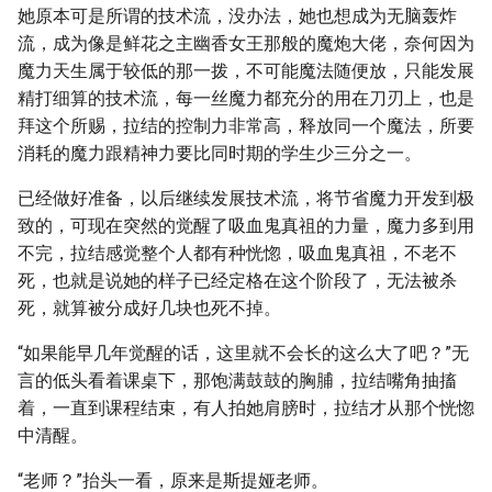
她原本可是所谓的技术流，没办法，她也想成为无脑轰炸
流，成为像是鲜花之主幽香女王那般的魔炮大佬，奈何因为
魔力天生属于较低的那一拨，不可能魔法随便放，只能发展
精打细算的技术流，每一丝魔力都充分的用在刀刃上，也是
拜这个所赐，拉结的控制力非常高，释放同一个魔法，所要
消耗的魔力跟精神力要比同时期的学生少三分之一。
已经做好准备，以后继续发展技术流，将节省魔力开发到极
致的，可现在突然的觉醒了吸血鬼真祖的力量，魔力多到用
不完，拉结感觉整个人都有种恍惚，吸血鬼真祖，不老不
死，也就是说她的样子已经定格在这个阶段了，无法被杀
死，就算被分成好几块也死不掉。
“如果能早几年觉醒的话，这里就不会长的这么大了吧？”无
言的低头看着课桌下，那饱满鼓鼓的胸脯，拉结嘴角抽搐
着，一直到课程结束，有人拍她肩膀时，拉结才从那个恍惚
中清醒。
“老师？”抬头一看，原来是斯提娅老师。