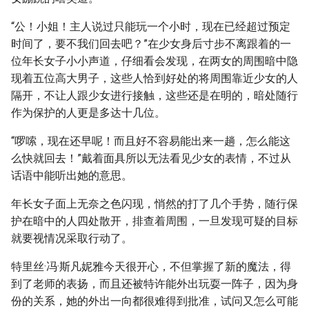
“公！小姐！主人说过只能玩一个小时，现在已经超过预定
时间了，要不我们回去吧？”在少女身后寸步不离跟着的一
位年长女子小小声道，仔细看会发现，在两女的周围暗中隐
现着五位高大男子，这些人恰到好处的将周围靠近少女的人
隔开，不让人跟少女进行接触，这些还是在明的，暗处随行
作为保护的人更是多达十几位。
“啰嗦，现在还早呢！而且好不容易能出来一趟，怎么能这
么快就回去！”戴着面具所以无法看见少女的表情，不过从
话语中能听出她的意思。
年长女子面上无奈之色闪现，悄然的打了几个手势，随行保
护在暗中的人四处散开，排查着周围，一旦发现可疑的目标
就要视情况采取行动了。
特里丝·冯·斯凡妮雅今天很开心，不但掌握了新的魔法，得
到了老师的表扬，而且还被特许能外出玩耍一阵子，因为身
份的关系，她的外出一向都很难得到批准，试问又怎么可能