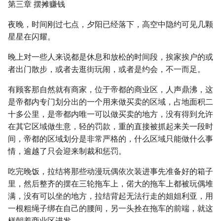
第三章 摆摊赚钱
夜晚，时间刚过七点，夕阳已经落下，高空中隐约可见几颗
星星在闪耀。
晚上对一些人来说都是休息和放松的时间段，挨家挨户的或
者出门散步，或者去逛街玩闹，或者是约会，不一而足。
有顾客那自然就有商家，位于帝都的商业区，人声鼎沸，这
是帝都内专门划分出的一个用来做买卖的区域，占地面积二
十多公里，是帝都内唯一可以做买卖的地方，没有得到允许
在其它区域做生意，轻的罚款，重的直接被抓起来关一段时
间，帝都的区域划分是非常严格的，什么区域只能做什么事
情，逾越了只会迎来制裁和惩罚。
吃完晚饭，拉结将那些动漫玩偶依次装进事先准备好的箱子
里，然后整齐的摆在三轮拖车上，偌大的拖车上都被玩偶堆
满，没有可以坐的地方，拉结背起无法行走的姐姐利亚，用
一根粗绳子绑在自己的腰间，另一头拴在拖车的前端，就这
样朝着商业区进发。