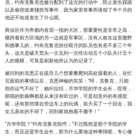
员，约布克鲁克也被分配到了这次的行动中，防止发生踩踏
以及偷窃或者骚扰等事件，因为家里有事而请假了半个月的
他还不知道发生了什么呢。
商业区作为帝都内首屈一指的大区，那重要性是非常之高，
横跨着前方区域的另一边就是军事区，没有人敢在这里撒野
和挑事儿的，约布克鲁克担任暗月的队员也有差不多三个年
头，这次是破天荒头一次见到一次性出动五个小队共计五十
人的规模，可算是刷新他所认为的记录了。
被问到的克悉正在疏导几个想要攀爬到高处观看的人，在忙
完面前的事情以后，克悉神秘的笑笑；“呵，克鲁克，只能
怨你运气不好了，她叫拉结，月华学院的学生会长，哎呀，
那唱的歌曲啊都是从来没有听过的，可是却意外的有感觉
呢，还有那些摆在旁边车上的玩偶，前天买了一个回去，我
女儿喜欢的不得了，回到家就抱着不撒手！”
“月华学院？”约布克鲁克惊愕；“不过既然是那个学院的学
生，而且还是学生会长，那为什么要做这种事情呢，专心修