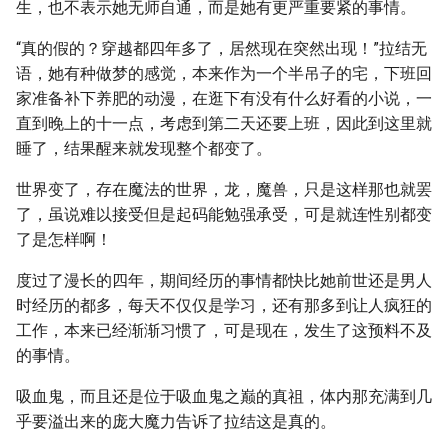
生，也不表示她无师自通，而是她有更严重要紧的事情。
“真的假的？穿越都四年多了，居然现在突然出现！”拉结无
语，她有种做梦的感觉，本来作为一个半吊子的宅，下班回
家准备补下养肥的动漫，在逛下有没有什么好看的小说，一
直到晚上的十一点，考虑到第二天还要上班，因此到这里就
睡了，结果醒来就发现整个都变了。
世界变了，存在魔法的世界，龙，魔兽，只是这样那也就罢
了，虽说难以接受但是起码能勉强承受，可是就连性别都变
了是怎样啊！
度过了漫长的四年，期间经历的事情都快比她前世还是男人
时经历的都多，每天不仅仅是学习，还有那多到让人疯狂的
工作，本来已经渐渐习惯了，可是现在，发生了这预料不及
的事情。
吸血鬼，而且还是位于吸血鬼之巅的真祖，体内那充满到几
乎要溢出来的庞大魔力告诉了拉结这是真的。