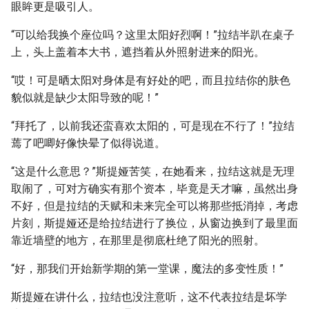
眼眸更是吸引人。
“可以给我换个座位吗？这里太阳好烈啊！”拉结半趴在桌子
上，头上盖着本大书，遮挡着从外照射进来的阳光。
“哎！可是晒太阳对身体是有好处的吧，而且拉结你的肤色
貌似就是缺少太阳导致的呢！”
“拜托了，以前我还蛮喜欢太阳的，可是现在不行了！”拉结
蔫了吧唧好像快晕了似得说道。
“这是什么意思？”斯提娅苦笑，在她看来，拉结这就是无理
取闹了，可对方确实有那个资本，毕竟是天才嘛，虽然出身
不好，但是拉结的天赋和未来完全可以将那些抵消掉，考虑
片刻，斯提娅还是给拉结进行了换位，从窗边换到了最里面
靠近墙壁的地方，在那里是彻底杜绝了阳光的照射。
“好，那我们开始新学期的第一堂课，魔法的多变性质！”
斯提娅在讲什么，拉结也没注意听，这不代表拉结是坏学