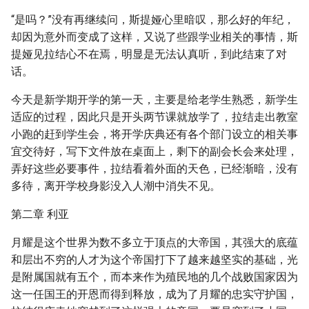
“是吗？”没有再继续问，斯提娅心里暗叹，那么好的年纪，
却因为意外而变成了这样，又说了些跟学业相关的事情，斯
提娅见拉结心不在焉，明显是无法认真听，到此结束了对
话。
今天是新学期开学的第一天，主要是给老学生熟悉，新学生
适应的过程，因此只是开头两节课就放学了，拉结走出教室
小跑的赶到学生会，将开学庆典还有各个部门设立的相关事
宜交待好，写下文件放在桌面上，剩下的副会长会来处理，
弄好这些必要事件，拉结看着外面的天色，已经渐暗，没有
多待，离开学校身影没入人潮中消失不见。
第二章 利亚
月耀是这个世界为数不多立于顶点的大帝国，其强大的底蕴
和层出不穷的人才为这个帝国打下了越来越坚实的基础，光
是附属国就有五个，而本来作为殖民地的几个战败国家因为
这一任国王的开恩而得到释放，成为了月耀的忠实守护国，