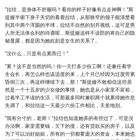
“拉结，是身体不舒服吗？看你的样子好像有点走神啊！”斯
提娅半俯下身子关切的看着拉结，从那狭窄的领子能清楚看
到其中两个浑圆的半球，拉结不自然的别开视线，这可是男
人所无法体会到的待遇呢，斯提娅这样不设防的将自己的隐
秘显露，都是因为她此刻是女生的关系了。
“没什么，只是有点累而已！”
“累？这不是当然的吗！你一天打多少份工啊！还兼任着学
生会长，再怎么样也该适度的来，上个月已经因为过度劳累
昏倒三次，再这样继续下去，那！”斯提娅不敢相信这些居
然是一个十五岁的少女做的事情，她也是从小家里不富裕，
过着半工半读的生活，可那最多同时兼职两个就累得她作息
失调了，和拉结这一天最少六份工作相比，天差地别。
“我有分寸的，老师！”拉结也知道她弄的有些过了，可是没
办法啊，家里需要钱，欠下的债，还有贷款买的房子，以及
为了可以治好姐姐，所有的一切都要庞大的资金，本来她也