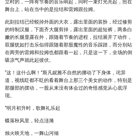
立时的，一阵有节奏的音乐响起，同时一束灯光亮起，照在
舞台上，站在当中的是拉结和雷姆跟拉姆。
此刻拉结已经蜕掉外面的大衣，露出里面的装扮，经过修剪
的特制汉服，下面齐大腿剪掉，露出里面的超短裤，两条白
嫩的长腿显露在外，跟随着节奏的进程，拉结展开了动作，
双腿犹如打击乐似得跟随着那股魔性的音乐踩踏，而分别站
在两旁的雷姆和拉姆也都跟着一起，只是这一下，全场的倒
吸凉气声就此起彼伏。
“这！这什么啊！”斯凡妮雅不自然的挪动了下身体，诧异
道，视线眨都不眨的看着舞台上那三个美女的动作，特别是
那腿部的摆动，一股从来没有体会过的奇怪感觉从心底浮
现。
“明月初升时，歌舞礼乐起
蝶落秋风里，轻点涟漪
烛火映天地，一舞山河倾