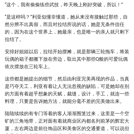
“这个，我有偷偷练些武技，昨天晚上刚好突破，所以！”
“是这样吗？”利亚似懂非懂道，她从来没有接触过那些，自
然分辨不出真假，而且对拉结所说的话，她是无条件信任
的，因为在这个世界上，她最亲，也是唯一的亲人就只剩下
拉结了。
安排好姐姐以后，拉结开始摆摊，就是那辆三轮拖车，将装
玩偶的箱子都搬下放在旁边，取出其中那些Q般的可爱玩偶
依次摆放在三轮车上。
这些都是她提出的细节，然后由利亚完美再现的作品，当真
是巧夺天工，利亚有着让人无法忽视的缺陷，可是她却在别
的方面有着超乎想象的天赋，裁缝，设计，手工，就连一些
料理，只要是告诉她方法，就能分毫不差的完美做出来。
陆陆续续的有专门等着的客人渐渐围笼过来，这里是一个空
旷的三角地带，正对面有着就商业区内都名列前茅的辉宏大
厦，左右两边是前往饰品区和美食区的交通要道，可以说但