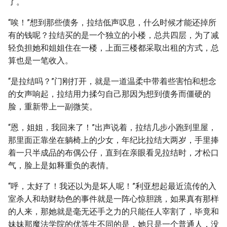
了。
“唉！”想到那些债务，拉结低声叹息，什么时候才能还掉所
有的钱呢？拉结买的是一个独立的小楼，总共四层，为了减
轻负担她和姐姐住在一楼，上面三楼都采取出租的方式，总
算也是一笔收入。
“是拉结吗？”门刚打开，就是一道温柔中带着些害怕和想念
的女声响起，拉结用力揉匀自己那因为想到债务而僵硬的
脸，重新带上一副微笑。
“恩，姐姐，我回来了！”出声说着，拉结几步小跑到里屋，
那里面正靠坐在躺椅上的少女，年纪比拉结大两岁，手里捧
着一只半成品的布偶公仔，直到在亲眼看见拉结时，才松口
气，脸上是如释重负的表情。
“呼，太好了！我还以为是坏人呢！”利亚想起最近流传的入
室杀人和劫财劫色的事件就是一阵心惊胆跳，如果真有那样
的人来，那她就是毫无还手之力的只能任人宰割了，毕竟和
妹妹那魔法学院的优等生不同的是，她只是一个普通人，没