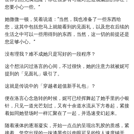
您要小心一些。”
她微微一顿，笑着说道：“当然，我也准备了一些东西给
您，这其中包括您马上就能看到的见面礼，以及您在后续的
生活之中可以一些用得到的东西，当然，这一切的前提还是
您足够小心。”
没有理我？难不成她只是写好的一段程序？
这个想法闪过洛言的心间，不过很快，她的注意力就被妮可
提到的「见面礼」吸引了。
这就是传说中的「穿越者超值新手礼包」？
便在洛言心念急转的时候，妮可已经挥舞起了她手里的小银
针，只见一道光芒划过，又有十余道水流从下方卷起，紧接
着如同她登场时一样汇聚在了一起，并迅速变幻起来。
随着液体的逐渐凝实，开始一点点的呈现出乳胶的质感，紧
接着，凭空出现的一抹漆黑也以肉眼可见的惊人速度铺开。