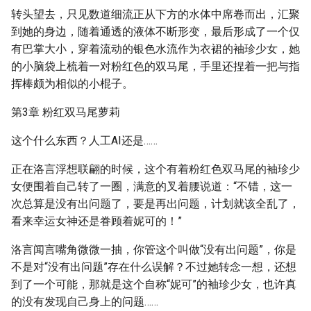
转头望去，只见数道细流正从下方的水体中席卷而出，汇聚
到她的身边，随着通透的液体不断形变，最后形成了一个仅
有巴掌大小，穿着流动的银色水流作为衣裙的袖珍少女，她
的小脑袋上梳着一对粉红色的双马尾，手里还捏着一把与指
挥棒颇为相似的小棍子。
第3章 粉红双马尾萝莉
这个什么东西？人工AI还是……
正在洛言浮想联翩的时候，这个有着粉红色双马尾的袖珍少
女便围着自己转了一圈，满意的叉着腰说道：“不错，这一
次总算是没有出问题了，要是再出问题，计划就该全乱了，
看来幸运女神还是眷顾着妮可的！”
洛言闻言嘴角微微一抽，你管这个叫做“没有出问题”，你是
不是对“没有出问题”存在什么误解？不过她转念一想，还想
到了一个可能，那就是这个自称“妮可”的袖珍少女，也许真
的没有发现自己身上的问题……