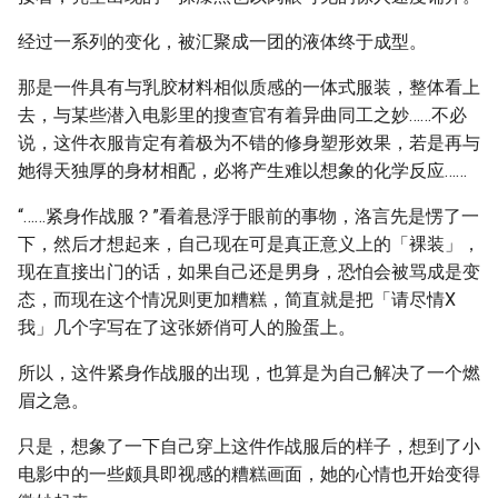
经过一系列的变化，被汇聚成一团的液体终于成型。
那是一件具有与乳胶材料相似质感的一体式服装，整体看上
去，与某些潜入电影里的搜查官有着异曲同工之妙……不必
说，这件衣服肯定有着极为不错的修身塑形效果，若是再与
她得天独厚的身材相配，必将产生难以想象的化学反应……
“……紧身作战服？”看着悬浮于眼前的事物，洛言先是愣了一
下，然后才想起来，自己现在可是真正意义上的「裸装」，
现在直接出门的话，如果自己还是男身，恐怕会被骂成是变
态，而现在这个情况则更加糟糕，简直就是把「请尽情X
我」几个字写在了这张娇俏可人的脸蛋上。
所以，这件紧身作战服的出现，也算是为自己解决了一个燃
眉之急。
只是，想象了一下自己穿上这件作战服后的样子，想到了小
电影中的一些颇具即视感的糟糕画面，她的心情也开始变得