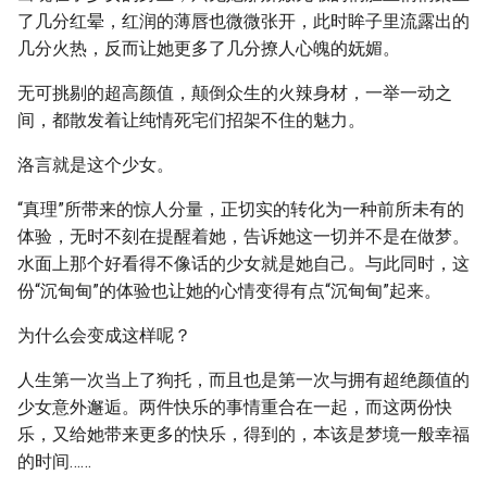
了几分红晕，红润的薄唇也微微张开，此时眸子里流露出的
几分火热，反而让她更多了几分撩人心魄的妩媚。
无可挑剔的超高颜值，颠倒众生的火辣身材，一举一动之
间，都散发着让纯情死宅们招架不住的魅力。
洛言就是这个少女。
“真理”所带来的惊人分量，正切实的转化为一种前所未有的
体验，无时不刻在提醒着她，告诉她这一切并不是在做梦。
水面上那个好看得不像话的少女就是她自己。与此同时，这
份“沉甸甸”的体验也让她的心情变得有点“沉甸甸”起来。
为什么会变成这样呢？
人生第一次当上了狗托，而且也是第一次与拥有超绝颜值的
少女意外邂逅。两件快乐的事情重合在一起，而这两份快
乐，又给她带来更多的快乐，得到的，本该是梦境一般幸福
的时间……