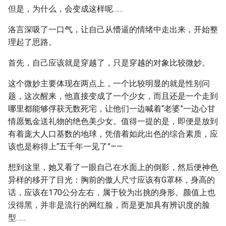
但是，为什么，会变成这样呢……
洛言深吸了一口气，让自己从懵逼的情绪中走出来，开始整
理起了思路。
首先，自己应该就是穿越了，只是穿越的对象比较微妙。
这个微妙主要体现在两点上，一个比较明显的就是性别问
题，这次醒来，他直接变成了一个少女，而且还是一个走到
哪里都能够俘获无数死宅，让他们一边喊着“老婆”一边心甘
情愿氪金送礼物的绝色美少女。值得一提的是，即便是放到
有着庞大人口基数的地球，凭借着如此出色的综合素质，应
该也是称得上“五千年一见了”——
想到这里，她又看了一眼自己在水面上的倒影，然后便神色
异样的移开了目光：胸前的傲人尺寸应该有G罩杯，身高的
话，应该在170公分左右，属于较为出挑的身形。颜值上也
没得黑，并非是流行的网红脸，而是更加具有辨识度的脸
型……