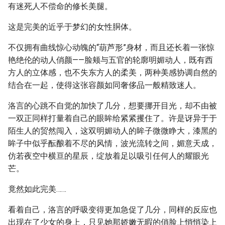
有迷死人不偿命的修长美腿。
这是完美的近乎于梦幻的女性胴体。
不仅拥有曲线惊心动魄的“葫芦形”身材，而且还长着一张惊
艳绝伦的动人俏颜——脸颊与五官的轮廓明媚动人，既有西
方人的立体感，也不失东方人的柔美，两种美感协调自然的
结合在一起，使得这张容颜如同奢侈品一般精致迷人。
洛言的心跳不自觉的加快了几分，想要挪开目光，却不由被
一双正同样打量着自己的眼眸给紧紧攫住了。许是讶异于于
陌生人的贸然闯入，这双明媚动人的眸子微微睁大，漆黑的
眸子中似乎酝酿着不尽的风情，波光流转之间，媚意天成，
仿若夜空中横亘的星辰，绽放着足以吸引任何人的耀眼光
芒。
竟然如此完美……
看着自己，洛言的呼吸变得更加急促了几分，同样的反应也
出现在了少女的身上，只见她那娇嫩无暇的俏脸上悄悄染上