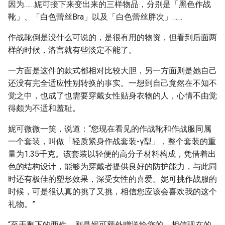
因为……妮可接下来变出来的三样物品，分别是「黑色作战
靴」、「白色蕾丝Bra」以及「白色蕾丝胖次」……
作战靴倒是没什么可说的，是很有用的物资，但看到后面两
样的时候，洛言就有些淡定不能了。
一方面是这件的款式都相对比较大胆，另一方面则是她自己
还没有完全适应性别转换的事实。一想到自己竟然在不知不
觉之中，也成了也需要穿戴女性贴身衣物的人，心情不由觉
得颇为不适和羞耻。
妮可微微一笑，说道：“您现在看见的作战靴和作战服同属
一个套装，叫做「轻质紧身作战套装-γ型」，整个套装的重
量为1.35千克。该套装以轻便的高分子材料构成，凭借着出
色的结构设计，能够为穿戴者提供良好的防护能力，与此同
时还有极佳的塑形效果，深受女性的喜爱。妮可挑作战服的
时候，可是很认真的挑了又挑，相信您应该会喜欢我的这个
礼物。”
“至于剩下的两件，则是妮可额外赠送给您的，相信现在的