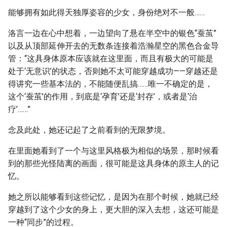
能够拥有如此得天独厚姿容的少女，身份绝对不一般……
洛言一边在心中想着，一边望向了悬在半空中的银色“蚕茧”
以及从顶部延伸开去的无数条连接着浩瀚星空的黑色合金导
管：“这具身体原本应该就在这里面，而且有极大的可能是
处于‘无意识’的状态，否则她不太可能穿越成功——穿越还是
得讲究一些基本法的，不能随便乱搞……唯一不确定的是，
这个‘蚕茧’的作用，到底是‘孕育’还是‘封存’，或者是‘治
疗’……”
念及此处，她还记起了之前看到的无限梦境。
在里面她看到了一个与这里风格极为相似的场景，那时候看
到的那些光怪陆离的画面，很可能是这具身体的原主人的记
忆。
她之所以能够看到这些记忆，是因为在那个时候，她就已经
穿越到了这个少女的身上，更大胆的深入去想，这还可能是
一种“同步”的过程。