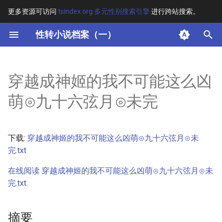
更多资源可访问
tsindex.org 多元性别搜索引擎
进行跨站搜索。
键
性转小说档案（一）
入
摘要
以
穿越成神姬的我不可能这么凶
开
其他信息 [Processed Page
萌⊙九十六弦月⊙未完
Metadata]
始
搜
正文
下载:
穿越成神姬的我不可能这么凶萌⊙九十六弦月⊙未
索
完.txt
在线阅读 穿越成神姬的我不可能这么凶萌⊙九十六弦月⊙未
完.txt
摘要