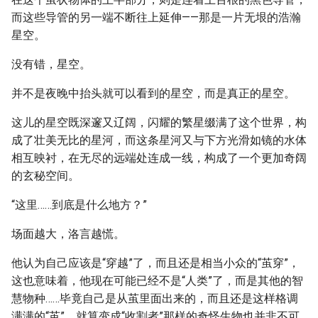
而这些导管的另一端不断往上延伸——那是一片无垠的浩瀚
星空。
没有错，星空。
并不是夜晚中抬头就可以看到的星空，而是真正的星空。
这儿的星空既深邃又辽阔，闪耀的繁星缀满了这个世界，构
成了壮美无比的星河，而这条星河又与下方光滑如镜的水体
相互映衬，在无尽的远端处连成一线，构成了一个更加奇阔
的玄秘空间。
“这里……到底是什么地方？”
场面越大，洛言越慌。
他认为自己应该是“穿越”了，而且还是相当小众的“茧穿”，
这也意味着，他现在可能已经不是“人类”了，而是其他的智
慧物种……毕竟自己是从茧里面出来的，而且还是这样格调
满满的“茧”，就算变成“收割者”那样的奇怪生物也并非不可