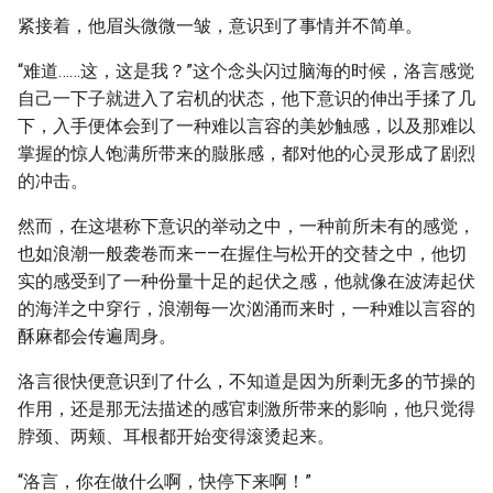
紧接着，他眉头微微一皱，意识到了事情并不简单。
“难道……这，这是我？”这个念头闪过脑海的时候，洛言感觉
自己一下子就进入了宕机的状态，他下意识的伸出手揉了几
下，入手便体会到了一种难以言容的美妙触感，以及那难以
掌握的惊人饱满所带来的臌胀感，都对他的心灵形成了剧烈
的冲击。
然而，在这堪称下意识的举动之中，一种前所未有的感觉，
也如浪潮一般袭卷而来——在握住与松开的交替之中，他切
实的感受到了一种份量十足的起伏之感，他就像在波涛起伏
的海洋之中穿行，浪潮每一次汹涌而来时，一种难以言容的
酥麻都会传遍周身。
洛言很快便意识到了什么，不知道是因为所剩无多的节操的
作用，还是那无法描述的感官刺激所带来的影响，他只觉得
脖颈、两颊、耳根都开始变得滚烫起来。
“洛言，你在做什么啊，快停下来啊！”