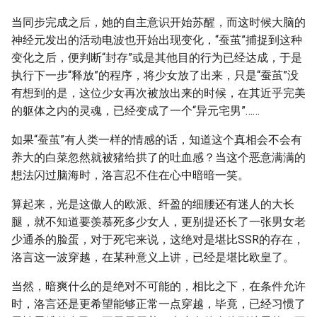
当同步完成之后，她的自主意识开始苏醒，而这时候大脑的
神经元发出的活动电波也开始出现变化，“蚕茧”捕捉到这种
变化之后，便判断“封存”或是其他目的行为已经达成，于是
执行下一步“释放”的程序，将少女放了出来，只是“蚕茧”没
有想到的是，这位少女再次被放出来的时候，在其近乎完美
的躯体之内的灵魂，已经变成了一个“异元宅男”……
如果“蚕茧”有人类一样的情感的话，知道这个真相会不会有
养大的白菜忽然就被猪给拱了的吐血感？当这个恶意满满的
想法闪过脑海时，洛言忍不住在心中暗暗一笑。
算起来，光是这傲人的欧派、纤盈的细腰还有迷人的大长
腿，就不知道要羡慕死多少女人，更别提还长了一张男女老
少通杀的脸蛋，对于死宅来说，这绝对是堪比SSR的存在，
洛言这一波穿越，在某种意义上讲，已经是堪比欧皇了。
当然，暗爽什么的是绝对不可能的，相比之下，在条件允许
时，洛言还是更希望能够正常一点穿越，毕竟，已经习惯了