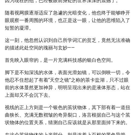
因为现在的他，已经被眼前身处的世界深深的震撼了。
随着视网膜逐渐适应了急遽的光暗变化，他也终于能够睁开
眼观察一番周围的环境，也正是这一眼，让他的思维陷入了
短暂的凝滞。
这一刻，他忽然认识到自己所学词汇的贫乏，竟然无法准确
的描述此处空间的瑰丽与玄妙——
首先映入眼帘的，是一片充满科技感的银白色空间。
脚下是不知深浅的水体，表面光滑如镜，可以倒映一切，令
他忍不住想起了有着“天空之镜”之称的茶卡盐湖，只不过眼
前的水体显然更加神异，明明呈现出来的是液体形态，站在
上面却又不会沉下去。
视线的正上方则是一个银色的茧状物体，其下部有着一道扭
曲狭长、充满无数褶皱的奇异裂口，洛言根据自己与这个茧
状物体的位置关系，猜测自己应该就是从那里面掉下来的。
在这个茧状物体的上半部分，则是连着上百根的黑色导管，