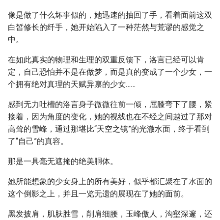
像是做了什么坏事似的，她迅速的抽回了手，看着面前这双
白皙修长的纤手，她开始陷入了一种茫然与荒谬的感觉之
中。
在如此真实的物理和生理的双重反馈下，洛言已经可以肯
定，自己恐怕并不是在做梦，而是真的变成了一个少女，一
个拥有绝对真理的天赋异禀的少女……
感到无力吐槽的洛言身子微微往前一倾，屈膝弯下了腰，紧
接着，因为角度的变化，她的视线也在不经之间越过了那对
高耸的雪峰，通过那堪比“天空之镜”的光澈水面，终于看到
了“自己”的真容。
那是一具毫无遮掩的绝美胴体。
她所能想象的少女身上的所有美好，似乎都汇聚在了水面的
这个倒影之上，并且一览无遗的展现在了她的面前。
黑发披肩，肌肤胜雪，削肩细腰，玉峰傲人，沟壑深邃，还