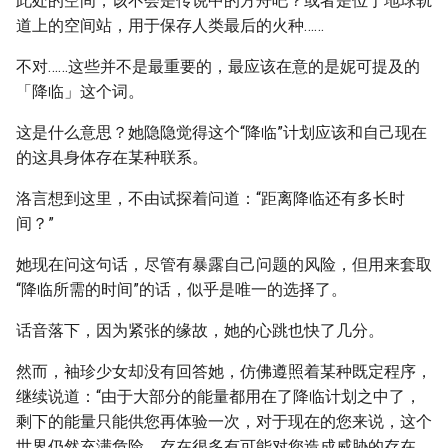
此处的空间，该不会是传说中的方舟吧？或者是位于地球轨
道上的空间站，用于保存人类最后的火种……
不对……这些并不是最重要的，最应该在意的是妮可提及的
「降临」这个词。
这是什么意思？她隐隐觉得这个“降临”计划应该和自己现在
的这具身体存在某种联系。
洛言想到这里，不由试探着问道：“距离降临还有多长时
间？”
她现在问这句话，尽管有暴露自己问题的风险，但用来套取
“降临所需的时间”的话，似乎是唯一的选择了。
话音落下，因为紧张的缘故，她的心跳也快了几分。
然而，袖珍少女却没有回答她，仿佛遵照着某种既定程序，
继续说道：“由于大部分的能量都用在了降临计划之中了，
剩下的能量只能供您再体验一次，对于现在的您来说，这个
世界仍然充满危险，存在很多有可能对您造成威胁的存在，