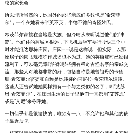
校的家长会。
所以理所当然的，她国外的那些亲戚们多数也是“希茨菲
尔”，一个在她看来半英不英，半德不德的奇怪姓氏。
希茨菲尔家族在当地是大族。但冷晴从未听说过他们的“事
迹”。他们住的离城区很远，下飞机后坐车要行驶快三个小
时才能抵达那栋庄园。庄园——说是这样说，但实际上以那
座房子的恢弘规模称作城堡也不为过。她的英语那时已经很
流利了，可以毫无障碍的和那些拥有稀奇古怪名字的亲戚交
流。那些人对她都非常的好，包括自称是她曾祖母的卡德
珊-希茨菲尔婆婆和自称是她婶婶的阿尼拉-希茨菲尔婶婶。
这些人还告诉她她同样拥有一个与之类似的名字，叫“艾苏
恩-希茨菲尔”，在庄园生活的日子里他们一直都用“艾苏恩”
或是“艾尼”来称呼她。
一切似乎都是很愉快的，唯独有一点：不允许她和其他的孩
子靠近后院。