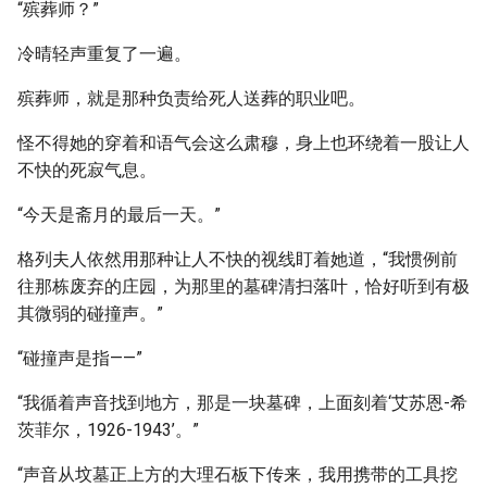
“殡葬师？”
冷晴轻声重复了一遍。
殡葬师，就是那种负责给死人送葬的职业吧。
怪不得她的穿着和语气会这么肃穆，身上也环绕着一股让人
不快的死寂气息。
“今天是斋月的最后一天。”
格列夫人依然用那种让人不快的视线盯着她道，“我惯例前
往那栋废弃的庄园，为那里的墓碑清扫落叶，恰好听到有极
其微弱的碰撞声。”
“碰撞声是指——”
“我循着声音找到地方，那是一块墓碑，上面刻着‘艾苏恩-希
茨菲尔，1926-1943’。”
“声音从坟墓正上方的大理石板下传来，我用携带的工具挖