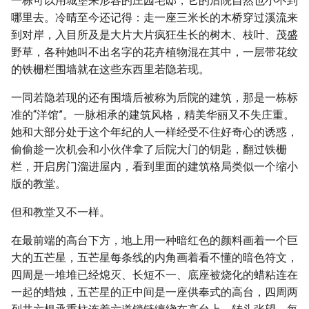
一栋可以用城堡来形容的庄园宅邸，它的后院自然也小不到
哪里去。冷晴至今还记得：走一座三米长的木桥穿过溪流来
到对岸，入目所及是大片大片疯狂生长的树木、枝叶、茂盛
野草，各种她叫不出名字的花卉植物混在其中，一层带花纹
的铁栅栏围墙就在这些东西里若隐若现。
一同若隐若现的还有围墙后被称为后院的建筑，那是一栋标
准的“洋馆”。一脉相承的建筑风格，精美华丽又不失庄重。
她和大部分处于这个年纪的人一样经受不住好奇心的诱惑，
偷偷趁一次机会和小伙伴拿了后院大门的钥匙，翻过铁栅
栏，开启房门溜进屋内，看到里面的建筑格局类似一个缩小
版的教堂。
但和教堂又不一样。
在最前端的高台下方，地上用一种暗红色的颜料画着一个巨
大的五芒星，五芒星每条线的内角画着看不懂的暗色符文，
四周是一堆堆已经熄灭、长短不一、底座被烧化的蜡粘连在
一起的蜡烛，五芒星的正中间是一座供奉式的高台，四周两