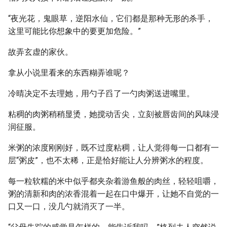
“夜光花，鬼眼草，逆阳水仙，它们都是那种无形的杀手，
这里可能比你想象中的要更加危险。”
故弄玄虚的家伙。
拿从小说里看来的东西糊弄谁呢？
冷晴决定不去理她，用勺子舀了一勺肉粥送进嘴里。
粘稠的肉粥稍稍显烫，她搅动舌尖，立刻被唇齿间的风味浸
润征服。
米粥的浓度刚刚好，既不过度粘稠，让人觉得每一口都有一
层“粥皮”，也不太稀，正是恰好能让人分辨粥水的程度。
每一粒软糯的米中似乎都夹杂着游鱼般的肉丝，轻轻咀嚼，
粥的清新和肉的浓香混着一起在口中爆开，让她不自觉的一
口又一口，没几勺就消灭了一半。