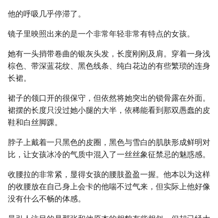
他的呼吸几乎停滞了。
镜子里映照出来的是一个非常年轻非常有特点的女孩。
她有一头捎带卷曲的银灰头发，长度刚刚及肩。穿着一身浅
棕色、带深蓝花纹、黑色线条、纯白花边的有些繁琐的连身
长裙。
裙子的领口开的很保守，但依然将她突出的锁骨露在外面。
裙摆的长度只没过她小腿的大半，依稀能看到那双愚蠢的皮
鞋和白丝脚踝。
脖子上戴着一只黑色的皮圈，黑色与雪白的肌肤形成鲜明对
比，让女孩冰冷的气质中混入了一丝丝象征禁忌的魅惑感。
收腰拉的非常紧，显得女孩的腰肢盈盈一握。他本以为这样
的收腰放在自己身上会卡的他喘不过气来，但实际上他好像
没有什么不畅的体感。