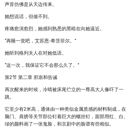
声音仿佛是从天边传来。
她想说话，但做不到。
疼痛愈演愈烈，她感到熟悉的黑暗在向她逼近。
“再睡一觉吧，艾苏恩-希茨菲尔。”
她听到格列夫人在对她低语。
“这一次，我保证它不会那么久了。”
第2节 第二章 邪祟和告诫
再次醒来的时候，冷晴被床尾伫立的一尊高大人像吓了一
跳。
它至少有2米高，通体由一种类似金属质感的材料制成，在
脑门、肩膀等关节部位钉着巨大的螺丝钉，面部用红、白、
绿的颜料画了一张鬼脸，和京剧中的脸谱有些相似。