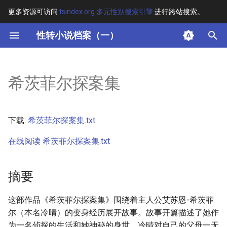
更多资源可访问
tsindex.org 多元性别搜索引擎
进行跨站搜索。
键
性转小说档案（一）
入
摘要
以
希茨菲尔探案集
开
其他信息 [Processed Page
Metadata]
始
下载:
希茨菲尔探案集.txt
搜
正文
在线阅读 希茨菲尔探案集.txt
索
摘要
这部作品《希茨菲尔探案集》围绕着主人公艾苏恩-希茨菲
尔（本名冷晴）的变身经历展开故事。故事开篇描述了她作
为一名侦探的生活和她神秘的身世，冷晴对自己的父母一无