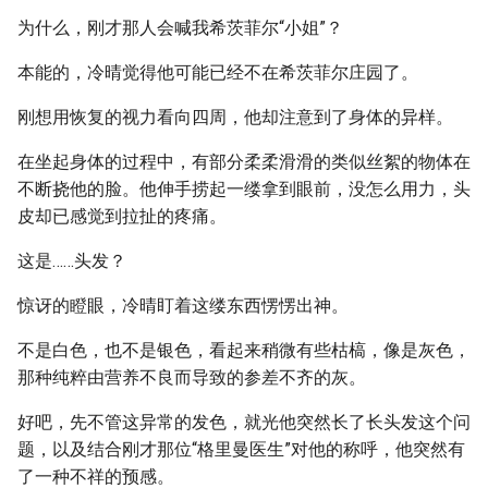
为什么，刚才那人会喊我希茨菲尔“小姐”？
本能的，冷晴觉得他可能已经不在希茨菲尔庄园了。
刚想用恢复的视力看向四周，他却注意到了身体的异样。
在坐起身体的过程中，有部分柔柔滑滑的类似丝絮的物体在
不断挠他的脸。他伸手捞起一缕拿到眼前，没怎么用力，头
皮却已感觉到拉扯的疼痛。
这是……头发？
惊讶的瞪眼，冷晴盯着这缕东西愣愣出神。
不是白色，也不是银色，看起来稍微有些枯槁，像是灰色，
那种纯粹由营养不良而导致的参差不齐的灰。
好吧，先不管这异常的发色，就光他突然长了长头发这个问
题，以及结合刚才那位“格里曼医生”对他的称呼，他突然有
了一种不祥的预感。