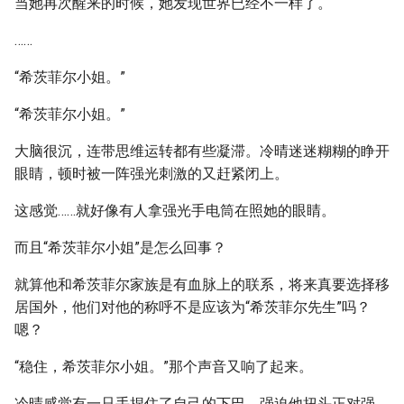
当她再次醒来的时候，她发现世界已经不一样了。
……
“希茨菲尔小姐。”
“希茨菲尔小姐。”
大脑很沉，连带思维运转都有些凝滞。冷晴迷迷糊糊的睁开
眼睛，顿时被一阵强光刺激的又赶紧闭上。
这感觉……就好像有人拿强光手电筒在照她的眼睛。
而且“希茨菲尔小姐”是怎么回事？
就算他和希茨菲尔家族是有血脉上的联系，将来真要选择移
居国外，他们对他的称呼不是应该为“希茨菲尔先生”吗？
嗯？
“稳住，希茨菲尔小姐。”那个声音又响了起来。
冷晴感觉有一只手捏住了自己的下巴，强迫他扭头正对强