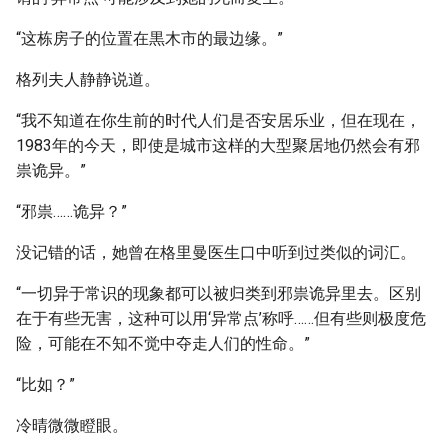
“这栋房子的位置在黒木市的最边缘。”
格列夫人静静说道。
“我不知道在你生前的时代人们是否安居乐业，但在现在，
1983年的今天，即使是城市这样的大型聚居地仍然会有邪
祟诡异。”
“邪祟……诡异？”
没记错的话，她曾在格里曼医生口中听到过类似的词汇。
“一切异于常识的现象都可以被归类到邪祟诡异里去。区别
在于有些无害，这种可以用‘异常点’称呼……但有些则极度危
险，可能在不知不觉中夺走人们的性命。”
“比如？”
冷晴微微瞪眼。