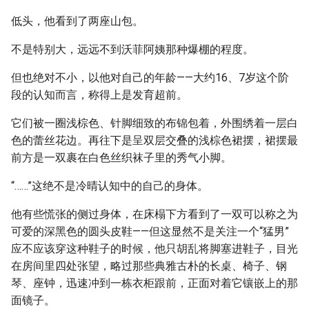
低头，他看到了两座山包。
不是特别大，远远不到沃菲阿姨那种爆棚的程度。
但也绝对不小，以他对自己的年龄——大约16、7岁这个阶
段的认知而言，称得上是发育超前。
它们被一圈浅棕色、针脚细致的布锦包着，外围绣着一层白
色的蕾丝花边。再往下是呈双层交叠的浅棕色裙摆，裙摆最
前方是一双裹在白色丝织袜子里的秀气小脚。
“……”这绝不是冷晴认知中的自己的身体。
他有些慌张的侧过身体，在床榻下方看到了一双可以称之为
可爱的深黑色的圆头皮鞋——但这显然不是关注一个“猛男”
应不应该穿这种鞋子的时候，他只胡乱将脚塞进鞋子，目光
在房间里四处张望，略过那些典雅古朴的长桌、椅子、钢
琴、座钟，迅速冲到一栋衣柜跟前，正面对着它镶嵌上的那
面镜子。