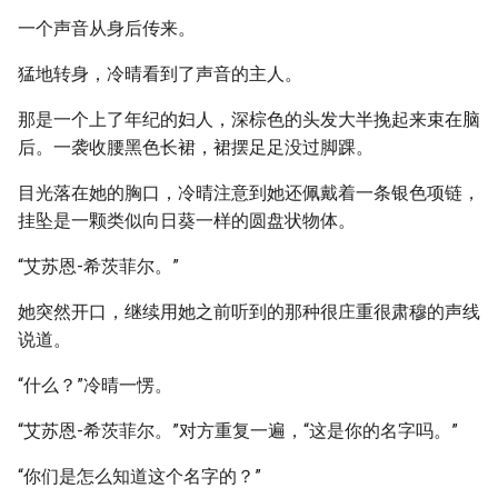
一个声音从身后传来。
猛地转身，冷晴看到了声音的主人。
那是一个上了年纪的妇人，深棕色的头发大半挽起来束在脑
后。一袭收腰黑色长裙，裙摆足足没过脚踝。
目光落在她的胸口，冷晴注意到她还佩戴着一条银色项链，
挂坠是一颗类似向日葵一样的圆盘状物体。
“艾苏恩-希茨菲尔。”
她突然开口，继续用她之前听到的那种很庄重很肃穆的声线
说道。
“什么？”冷晴一愣。
“艾苏恩-希茨菲尔。”对方重复一遍，“这是你的名字吗。”
“你们是怎么知道这个名字的？”