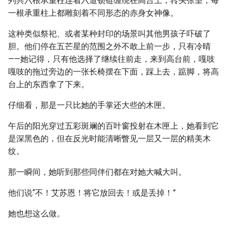
列共六根承重柱连着六道锁链缠绕在高台上，转头张望，每
一根承重柱上都雕刻着不同形态的赤身女神像。
这种类似祭祀、或者某种封印的场景叫其他男孩子吓破了
胆。他们停在五芒星的范围之外不敢上前一步，只有冷晴
——她记得，只有他选择了继续往前走，来到高台前，嘎吱
嘎吱的拖过旁边的一张长椅摆在下面，踩上去，踮脚，将高
台上的东西拿了下来。
仔细看，那是一只比她的手掌还大些的木匣。
午后的阳光穿过五彩斑斓的百叶窗投射在木匣上，她看到它
是深黑色的，但在反光时能清晰瞥见一层又一层的精美木
纹。
那一瞬间，她听到那些同伴们都在对她大喊大叫。
他们说“不！艾苏恩！将它放回去！或是丢掉！”
她也想这么做。