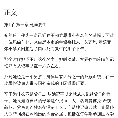
正文
第1节 第一章 死而复生
多年后，作为一名已经在王都维恩港小有名气的侦探，面对
一位风尘仆仆、来自黒木市的年轻委托人，艾苏恩-希茨菲
尔不禁又回想起了自己死而复生的那个下午。
那个时候她还不叫这个名字，她叫冷晴。实际作为冷晴的记
忆只有从记事起至十六岁左右。
那时她还是一个男孩，身体里有四分之一的外族血统，在一
次暑假被佣人带去国外亲戚的庄园避暑玩耍。
至于为什么不是父母……从她记事以来就从未见过父母的样
子。她只知道自己的母亲是个混血白人，名叫曼苏拉-希茨
菲尔。父亲则连姓名都没留下来，自从她记事起就一直是仆
人沃菲阿姨在照顾她的饮食起居，包括在每学期参加国内学