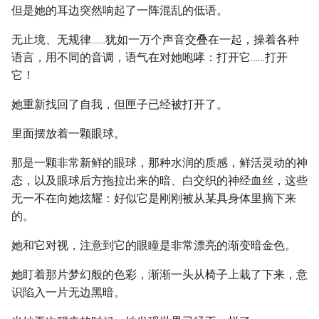
但是她的耳边突然响起了一阵混乱的低语。
无止境、无规律……犹如一万个声音交叠在一起，操着各种
语言，用不同的音调，语气在对她咆哮：打开它……打开
它！
她重新找回了自我，但匣子已经被打开了。
里面摆放着一颗眼球。
那是一颗非常新鲜的眼球，那种水润的质感，鲜活灵动的神
态，以及眼球后方拖拉出来的暗、白交织的神经血丝，这些
无一不在向她炫耀：好似它是刚刚被从某具身体里摘下来
的。
她和它对视，注意到它的眼瞳是非常漂亮的渐变暗金色。
她盯着那片梦幻般的色彩，渐渐一头从椅子上栽了下来，意
识陷入一片无边黑暗。