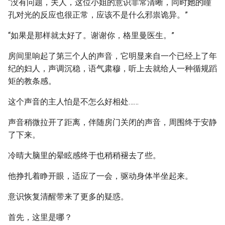
“没有问题，夫人，这位小姐的意识非常清晰，同时她的瞳
孔对光的反应也很正常，应该不是什么邪祟诡异。”
“如果是那样就太好了。谢谢你，格里曼医生。”
房间里响起了第三个人的声音，它明显来自一个已经上了年
纪的妇人，声调沉稳，语气肃穆，听上去就给人一种循规蹈
矩的教条感。
这个声音的主人怕是不怎么好相处……
声音稍微拉开了距离，伴随房门关闭的声音，周围终于安静
了下来。
冷晴大脑里的晕眩感终于也稍稍褪去了些。
他挣扎着睁开眼，适应了一会，驱动身体半坐起来。
意识恢复清醒带来了更多的疑惑。
首先，这里是哪？