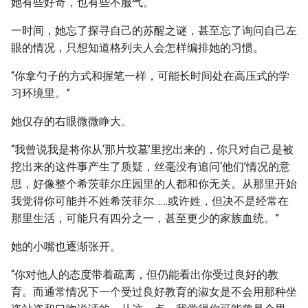
她有些好奇，也有些不服气。
一时间，她忘了探寻自己的苏醒之谜，甚至忘了询问自己左
眼的情况，只想知道格列夫人会怎样编排她的习惯。
“你拿勺子的方式和握笔一样，可能长时间处在高压式的学
习环境里。”
她仅存的右眼微微睁大。
“我曾说我是将你从‘那片坟墓’里挖出来的，你只对自己是被
挖出来的这件事产生了质疑，丝毫没有追问‘他们’情况的意
思，好像整个希茨菲尔庄园里的人都和你无关。从那里开始
我觉得你可能并不姓希茨菲尔……或许姓，但决不是经常在
那里生活，可能只有四分之一，甚至更少的家族血统。”
她的小嘴也逐渐张开。
“你对他人的态度带着疏离，但仍能看出你受过良好的教
育。而通常情况下一个受过良好教育的淑女是不会用那种坐